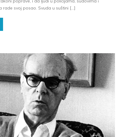
zakoni poprave, i da ljudi u policijama, sudovima i
rade svoj posao. Svuda u suštini […]