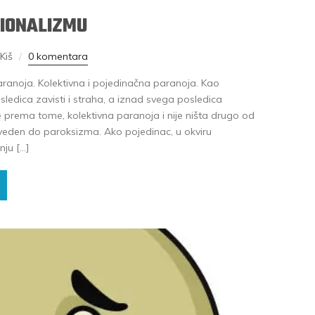
CIONALIZMU
Kiš
0 komentara
aranoja. Kolektivna i pojedinačna paranoja. Kao
sledica zavisti i straha, a iznad svega posledica
 te prema tome, kolektivna paranoja i nije ništa drugo od
oveden do paroksizma. Ako pojedinac, u okviru
nju […]