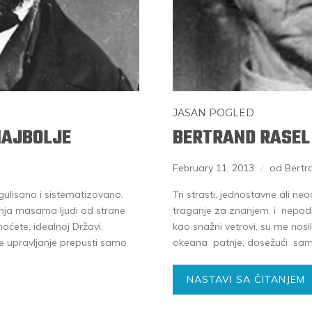
JASAN POGLED
NAJBOLJE
BERTRAND RASEL 
February 11, 2013
od Bertr
egulisano i sistematizovano.
Tri strasti, jednostavne ali neo
nja masama ljudi od strane
traganje za znanjem, i nepodn
oćete, idealnoj Državi,
kao snažni vetrovi, su me nos
 upravljanje prepusti samo
okeana patnje, dosežući same
NASTAVI SA ČITANJEM