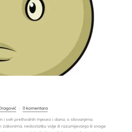
Dragović
0 komentara
i svih prethodnih mjeseci i dana, o silovanjima,
zakonima, nedostatku volje ili razumijevanja ili snage