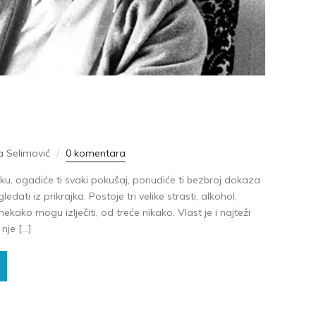
 Selimović
0 komentara
u, ogadiće ti svaki pokušaj, ponudiće ti bezbroj dokaza
gledati iz prikrajka. Postoje tri velike strasti, alkohol,
nekako mogu izlječiti, od treće nikako. Vlast je i najteži
nje […]