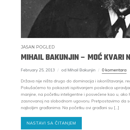
JASAN POGLED
MIHAIL BAKUNJIN – MOĆ KVARI 
February 25, 2013
od Mihail Bakunjin
0 komentara
Država nije ništa drugo do dominacija i iskorištavanje, r
Pokušaćemo to pokazati ispitivanjem posledica upravlja
manjine, na početku inteligentne i posvećene kao u, ako h
zasnovanoj na slobodnom ugovoru. Pretpostavimo da se
najboljim građanima. Na početku ovi građani su […]
NASTAVI SA ČITANJEM