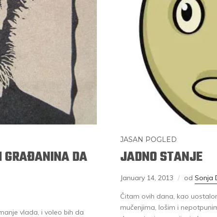
JASAN POGLED
I GRAĐANINA DA
JADNO STANJE
January 14, 2013
od
Sonja 
Čitam ovih dana, kao uostalom 
mučenjima, lošim i nepotpunim 
anje vlada, i voleo bih da