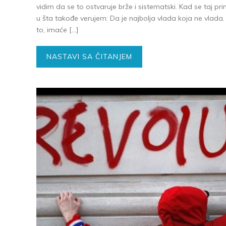
vidim da se to ostvaruje brže i sistematski. Kad se taj pr
u šta takođe verujem: Da je najbolja vlada koja ne vlada
to, imaće […]
NASTAVI SA ČITANJEM