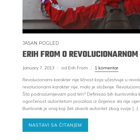
JASAN POGLED
ERIH FROM O REVOLUCIONARNOM
January 7, 2013
od Erih From
1 komentar
Revolucionarni karakter nije ličnost koja učestvuje u revo
revolucionarni karakter nije, malo je složenije. Revoluciona
Šta podrazumijevam pod tim? Definisao bih buntovnika k
ogorčenost autoritetom proizilazi iz činjenice da nije cijen
Buntovnik je onaj koji želi zbaciti autoritet zbog svoje […]
NASTAVI SA ČITANJEM