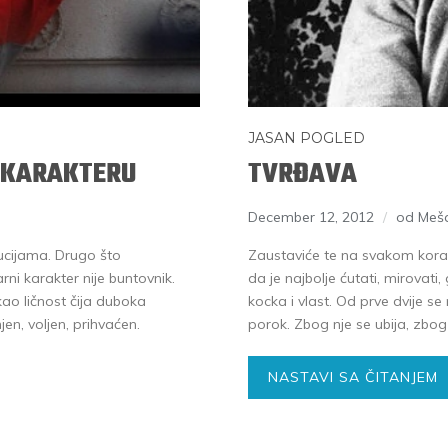
JASAN POGLED
 KARAKTERU
TVRĐAVA
December 12, 2012
od Meša
lucijama. Drugo što
Zaustaviće te na svakom korak
rni karakter nije buntovnik.
da je najbolje ćutati, mirovati, 
ao ličnost čija duboka
kocka i vlast. Od prve dvije se 
jen, voljen, prihvaćen.
porok. Zbog nje se ubija, zbog 
NASTAVI SA ČITANJEM