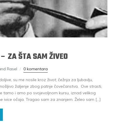
– ZA ŠTA SAM ŽIVEO
and Rasel
0 komentara
doljive, su me nosile kroz život; čežnja za ljubavlju,
ošljivo žaljenje zbog patnje čovečanstva. Ove strasti,
ile tamo i amo po svojevoljnom kursu, iznad velikog
 ivice očaja. Tragao sam za znanjem. Želeo sam […]