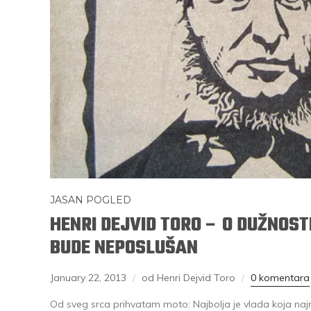
JASAN POGLED
HENRI DEJVID TORO – O DUŽNOST
BUDE NEPOSLUŠAN
January 22, 2013
od Henri Dejvid Toro
0 komentara
Od sveg srca prihvatam moto: Najbolja je vlada koja najm