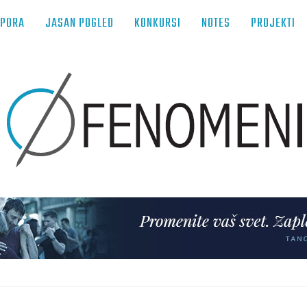
TPORA
JASAN POGLED
KONKURSI
NOTES
PROJEKTI