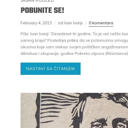
JASAN POGLED
POBUNITE SE!
February 4, 2013
od Ivan Ivanji
0 komentara
Piše: Ivan Ivanji “Devedeset tri godine. To je već nešto ka
samog kraja? Poslednja prilika da se potomcima omoguć
iskustva koje sam stekao svojim političkim angažmanom:
diktature i okupacije, godine Pokreta otpora (Résistance)
NASTAVI SA ČITANJEM