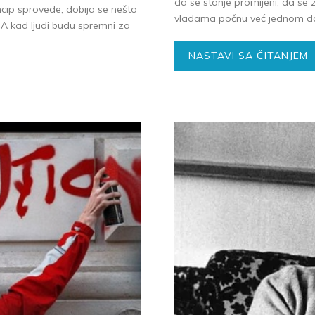
da se stanje promijeni, da se 
incip sprovede, dobija se nešto
vladama počnu već jednom da 
. A kad ljudi budu spremni za
NASTAVI SA ČITANJEM