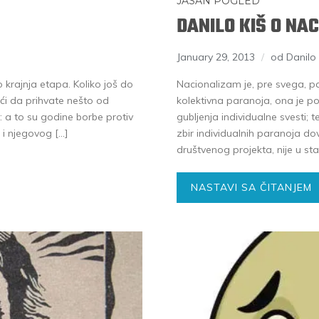
JASAN POGLED
DANILO KIŠ O NA
January 29, 2013
od Danilo 
o krajnja etapa. Koliko još do
Nacionalizam je, pre svega, p
i da prihvate nešto od
kolektivna paranoja, ona je po
 a to su godine borbe protiv
gubljenja individualne svesti;
 i njegovog […]
zbir individualnih paranoja d
društvenog projekta, nije u sta
NASTAVI SA ČITANJEM