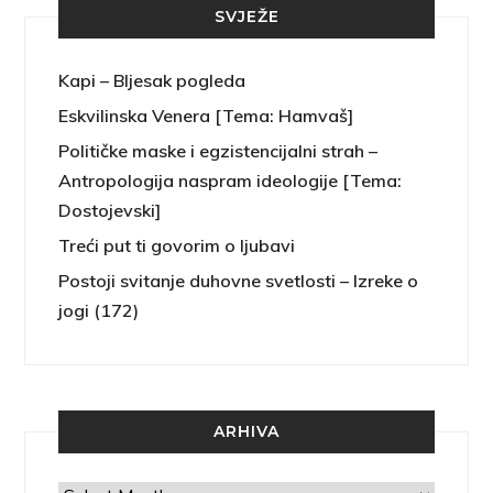
SVJEŽE
Kapi – Bljesak pogleda
Eskvilinska Venera [Tema: Hamvaš]
Političke maske i egzistencijalni strah –
Antropologija naspram ideologije [Tema:
Dostojevski]
Treći put ti govorim o ljubavi
Postoji svitanje duhovne svetlosti – Izreke o
jogi (172)
ARHIVA