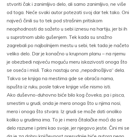
stvoriti čak i zanimljivo delo, ali samo zanimljivo, ne više
od toga. Neće svaki autor potezati svoj dar tek tako. Oni
najveći činili su to tek pod strašnim pritiskom
neophodnosti da sažeto u sebi iznesu na hartiju, jer bi ih
u suprotnom ubilo gušenjem. Tek kada su snažno
zagrebali po najbolnijem mestu u sebi, tek tada je načeto
veliko delo. Dar je konačno u krupnom planu – na njemu
je obezbedi najveću moguću meru iskazivosti onoga što
se oseća i misli. Tako nastaju ona „nepodnošljiva“ dela.
Takva se knjiga na mestima gde se obraća nama,
ispušta iz ruku, posle takve knjige više nismo isti.
Ako duševno-duhovno biće bilo kog čoveka, pa i pisca,
smestim u grudi, onda je mera onoga što u njima nosi,
mera i onoga što stvara. Iz grudi se može dati onoliko
koliko u grudima ima. To je i mera čitalačke moći da se
delo razume i primi kao svoje, jer njegovo jeste. Čini mi se
da je za dobru književnost presudnije biće autora nego