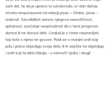
sam dar, te da je upravo to uzrokovalo, a i dan danas
stvara nesporazume na relaciji pisac – čitalac, pisac –
izdavač. Senzibilitet autora, njegova neurotičnost,
upitanost, osećanje neophodnoti da o temi progovori,
donosi ili ne donosi delo. Uzalud je o tome raspravljati,
top liste o njima ne govore. Radi se o manjini onih koji
pišu i jedva objavljuju svoja dela, ili ih uopšte ne objavljuju,
i onih koji ta dela čekaju – u samoći! I jedni, i drugi!