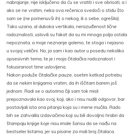
nabrajanje, nije isključeno da ću se vratiti i sve obrisati, a i
ako se ne vratim, neka ova rečenica svedoči o stidu što
sam se (ne pomenuvši ih) o nekog, ili o sebe, ogrešila).
Tako uzana, al duboka vertikala, nerazuđenost lične
radoznalosti, uslovili su fakat da su mi mnoga polja ostala
nepoznata, a moje neznanje golemo, te stoga i nejasno
u svojoj veličini. No, ja sam i kao autor u posedu nekoliko
opsesivnih tema, te je i moja čitalačka radoznalost i
fokusiranost time uslovljena.
Nakon poduže čitalačke pauze, osetim katkad potrebu
da se nekim knjigama vratim, da ih iščitam barem još
jednom. Radi se o autorima čiji sam tok misli
prepoznavala kao svoj, koji, ako i nisu nudili odgovor, bar
postavljali ista ona pitanja koja su i mene mučila. Rado
bih se zahvalila izdavačima koji su bili dovoljno hrabri da
štampaju knjige koje nisu imale šansu da se nađu na
bestseler listama, jer su pisane za mali broj čitalaca.