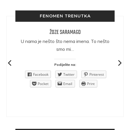
FENOMEN TRENUTKA
ŽOZE SARAMAGO
epričava
U nama je nešto što nema imena. To nešto
ra.
smo mi…
Podijelite na:
Pinterest
Facebook
Twitter
Pinterest
rint
Pocket
Email
Print