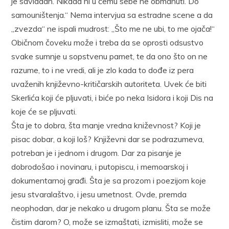
je savladah. Nikada ni u čemu sebe ne obmanuti. Do
samouništenja.“ Nema intervjua sa estradne scene a da
„zvezda“ ne ispali mudrost: „Što me ne ubi, to me ojača!“
Običnom čoveku može i treba da se oprosti odsustvo
svake sumnje u sopstvenu pamet, te da ono što on ne
razume, to i ne vredi, ali je zlo kada to dođe iz pera
uvaženih književno-kritičarskih autoriteta. Uvek će biti
Skerlića koji će pljuvati, i biće po neka Isidora i koji Dis na
koje će se pljuvati.
Šta je to dobra, šta manje vredna kniževnost? Koji je
pisac dobar, a koji loš? Književni dar se podrazumeva,
potreban je i jednom i drugom. Dar za pisanje je
dobrodošao i novinaru, i putopiscu, i memoarskoj i
dokumentarnoj građi. Šta je sa prozom i poezijom koje
jesu stvaralaštvo, i jesu umetnost. Ovde, premda
neophodan, dar je nekako u drugom planu. Šta se može
čistim darom? O, može se izmaštati, izmisliti, može se