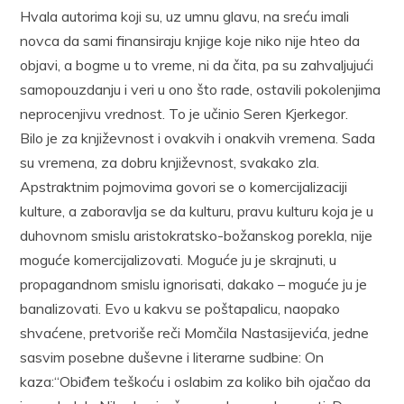
Hvala autorima koji su, uz umnu glavu, na sreću imali
novca da sami finansiraju knjige koje niko nije hteo da
objavi, a bogme u to vreme, ni da čita, pa su zahvaljujući
samopouzdanju i veri u ono što rade, ostavili pokolenjima
neprocenjivu vrednost. To je učinio Seren Kjerkegor.
Bilo je za književnost i ovakvih i onakvih vremena. Sada
su vremena, za dobru književnost, svakako zla.
Apstraktnim pojmovima govori se o komercijalizaciji
kulture, a zaboravlja se da kulturu, pravu kulturu koja je u
duhovnom smislu aristokratsko-božanskog porekla, nije
moguće komercijalizovati. Moguće ju je skrajnuti, u
propagandnom smislu ignorisati, dakako – moguće ju je
banalizovati. Evo u kakvu se poštapalicu, naopako
shvaćene, pretvoriše reči Momčila Nastasijevića, jedne
sasvim posebne duševne i literarne sudbine: On
kaza:“Obiđem teškoću i oslabim za koliko bih ojačao da