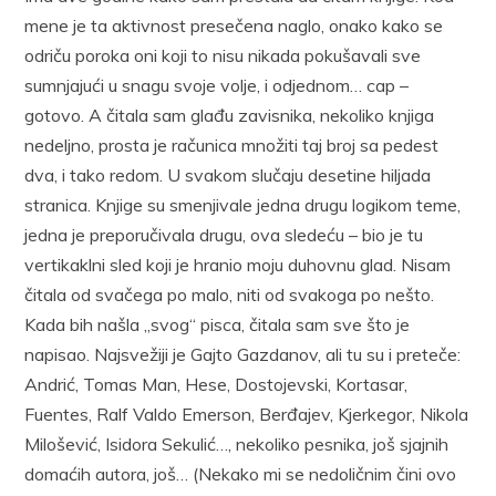
mene je ta aktivnost presečena naglo, onako kako se
odriču poroka oni koji to nisu nikada pokušavali sve
sumnjajući u snagu svoje volje, i odjednom… cap –
gotovo. A čitala sam glađu zavisnika, nekoliko knjiga
nedeljno, prosta je računica množiti taj broj sa pedest
dva, i tako redom. U svakom slučaju desetine hiljada
stranica. Knjige su smenjivale jedna drugu logikom teme,
jedna je preporučivala drugu, ova sledeću – bio je tu
vertikaklni sled koji je hranio moju duhovnu glad. Nisam
čitala od svačega po malo, niti od svakoga po nešto.
Kada bih našla „svog“ pisca, čitala sam sve što je
napisao. Najsvežiji je Gajto Gazdanov, ali tu su i preteče:
Andrić, Tomas Man, Hese, Dostojevski, Kortasar,
Fuentes, Ralf Valdo Emerson, Berđajev, Kjerkegor, Nikola
Milošević, Isidora Sekulić…, nekoliko pesnika, još sjajnih
domaćih autora, još… (Nekako mi se nedoličnim čini ovo