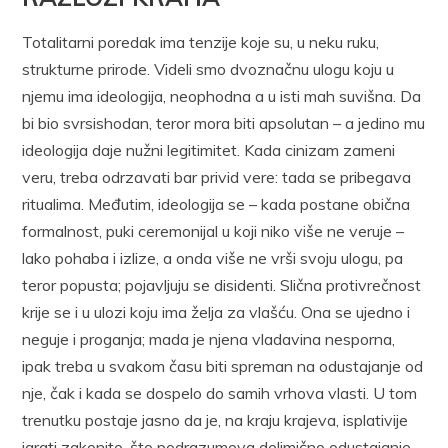
Totalitarni poredak ima tenzije koje su, u neku ruku,
strukturne prirode. Videli smo dvoznačnu ulogu koju u
njemu ima ideologija, neophodna a u isti mah suvišna. Da
bi bio svrsishodan, teror mora biti apsolutan – a jedino mu
ideologija daje nužni legitimitet. Kada cinizam zameni
veru, treba odrzavati bar privid vere: tada se pribegava
ritualima. Međutim, ideologija se – kada postane obična
formalnost, puki ceremonijal u koji niko više ne veruje –
lako pohaba i izlize, a onda više ne vrši svoju ulogu, pa
teror popusta; pojavljuju se disidenti. Slična protivrečnost
krije se i u ulozi koju ima želja za vlašću. Ona se ujedno i
neguje i proganja; mada je njena vladavina nesporna,
ipak treba u svakom času biti spreman na odustajanje od
nje, čak i kada se dospelo do samih vrhova vlasti. U tom
trenutku postaje jasno da je, na kraju krajeva, isplativije
igrati zakonito, što podrazumeva delimično odustajanje