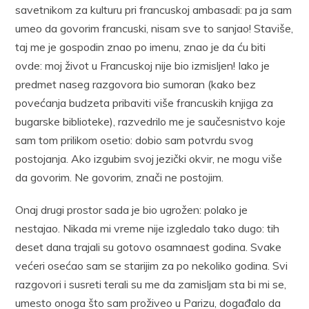
savetnikom za kulturu pri francuskoj ambasadi: pa ja sam
umeo da govorim francuski, nisam sve to sanjao! Staviše,
taj me je gospodin znao po imenu, znao je da ću biti
ovde: moj život u Francuskoj nije bio izmisljen! Iako je
predmet naseg razgovora bio sumoran (kako bez
povećanja budzeta pribaviti više francuskih knjiga za
bugarske biblioteke), razvedrilo me je saučesnistvo koje
sam tom prilikom osetio: dobio sam potvrdu svog
postojanja. Ako izgubim svoj jezički okvir, ne mogu više
da govorim. Ne govorim, znači ne postojim.
Onaj drugi prostor sada je bio ugrožen: polako je
nestajao. Nikada mi vreme nije izgledalo tako dugo: tih
deset dana trajali su gotovo osamnaest godina. Svake
većeri osećao sam se starijim za po nekoliko godina. Svi
razgovori i susreti terali su me da zamisljam sta bi mi se,
umesto onoga što sam proživeo u Parizu, događalo da