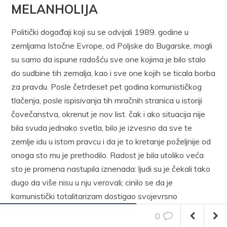
MELANHOLIJA
Politički događaji koji su se odvijali 1989. godine u
zemljama Istočne Evrope, od Poljske do Bugarske, mogli
su samo da ispune radošću sve one kojima je bilo stalo
do sudbine tih zemalja, kao i sve one kojih se ticala borba
za pravdu. Posle četrdeset pet godina komunističkog
tlačenja, posle ispisivanja tih mračnih stranica u istoriji
čovečanstva, okrenut je nov list. čak i ako situacija nije
bila svuda jednako svetla, bilo je izvesno da sve te
zemlje idu u istom pravcu i da je to kretanje poželjnije od
onoga sto mu je prethodilo. Radost je bila utoliko veća
sto je promena nastupila iznenada: ljudi su je čekali tako
dugo da više nisu u nju verovali; cinilo se da je
komunistički totalitarizam dostigao svojevrsno
savršenstvo, sto je trebalo da mu obezbedi večiti
0
opstanak.