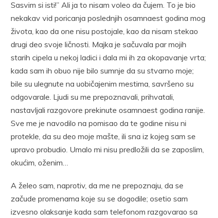
Sasvim si isti!” Ali ja to nisam voleo da čujem. To je bio
nekakav vid poricanja poslednjih osamnaest godina mog
života, kao da one nisu postojale, kao da nisam stekao
drugi deo svoje ličnosti. Majka je sačuvala par mojih
starih cipela u nekoj ladici i dala mi ih za okopavanje vrta;
kada sam ih obuo nije bilo sumnje da su stvarno moje;
bile su ulegnute na uobičajenim mestima, savršeno su
odgovarale. Ljudi su me prepoznavali, prihvatali,
nastavljali razgovore prekinute osamnaest godina ranije.
Sve me je navodilo na pomisao da te godine nisu ni
protekle, da su deo moje mašte, ili sna iz kojeg sam se
upravo probudio. Umalo mi nisu predložili da se zaposlim,
okućim, oženim…
A želeo sam, naprotiv, da me ne prepoznaju, da se
začude promenama koje su se dogodile; osetio sam
izvesno olaksanje kada sam telefonom razgovarao sa