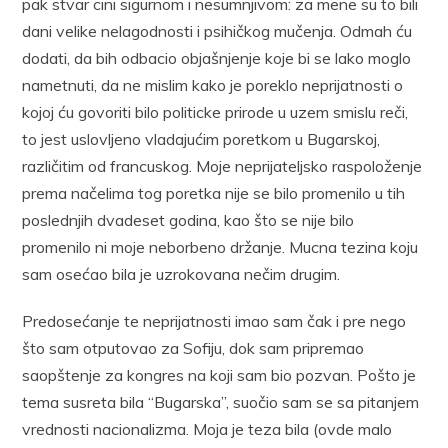
pak stvar cini sigurnom i nesumnjivom: za mene su to bili
dani velike nelagodnosti i psihičkog mučenja. Odmah ću
dodati, da bih odbacio objašnjenje koje bi se lako moglo
nametnuti, da ne mislim kako je poreklo neprijatnosti o
kojoj ću govoriti bilo politicke prirode u uzem smislu reči,
to jest uslovljeno vladajućim poretkom u Bugarskoj,
različitim od francuskog. Moje neprijateljsko raspoloženje
prema načelima tog poretka nije se bilo promenilo u tih
poslednjih dvadeset godina, kao što se nije bilo
promenilo ni moje neborbeno držanje. Mucna tezina koju
sam osećao bila je uzrokovana nečim drugim.
Predosećanje te neprijatnosti imao sam čak i pre nego
što sam otputovao za Sofiju, dok sam pripremao
saopštenje za kongres na koji sam bio pozvan. Pošto je
tema susreta bila “Bugarska”, suočio sam se sa pitanjem
vrednosti nacionalizma. Moja je teza bila (ovde malo