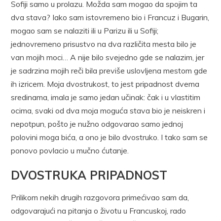
Sofiji samo u prolazu. Možda sam mogao da spojim ta
dva stava? Iako sam istovremeno bio i Francuz i Bugarin,
mogao sam se nalaziti ili u Parizu ili u Sofiji;
jednovremeno prisustvo na dva različita mesta bilo je
van mojih moci… A nije bilo svejedno gde se nalazim, jer
je sadrzina mojih reči bila previše uslovljena mestom gde
ih izricem. Moja dvostrukost, to jest pripadnost dvema
sredinama, imala je samo jedan učinak: čak i u vlastitim
ocima, svaki od dva moja moguća stava bio je neiskren i
nepotpun, pošto je nužno odgovarao samo jednoj
polovini moga bića, a ono je bilo dvostruko. I tako sam se
ponovo povlacio u mučno ćutanje.
DVOSTRUKA PRIPADNOST
Prilikom nekih drugih razgovora primećivao sam da,
odgovarajući na pitanja o životu u Francuskoj, rado