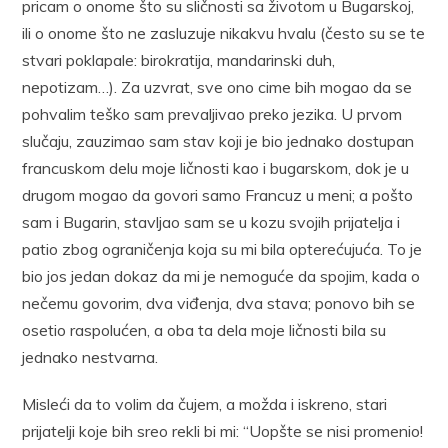
pricam o onome što su sličnosti sa životom u Bugarskoj,
ili o onome što ne zasluzuje nikakvu hvalu (često su se te
stvari poklapale: birokratija, mandarinski duh,
nepotizam…). Za uzvrat, sve ono cime bih mogao da se
pohvalim teško sam prevaljivao preko jezika. U prvom
slučaju, zauzimao sam stav koji je bio jednako dostupan
francuskom delu moje ličnosti kao i bugarskom, dok je u
drugom mogao da govori samo Francuz u meni; a pošto
sam i Bugarin, stavljao sam se u kozu svojih prijatelja i
patio zbog ograničenja koja su mi bila opterećujuća. To je
bio jos jedan dokaz da mi je nemoguće da spojim, kada o
nečemu govorim, dva viđenja, dva stava; ponovo bih se
osetio raspolućen, a oba ta dela moje ličnosti bila su
jednako nestvarna.
Misleći da to volim da čujem, a možda i iskreno, stari
prijatelji koje bih sreo rekli bi mi: “Uopšte se nisi promenio!