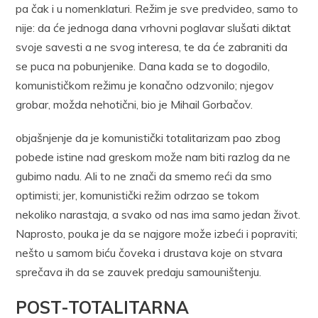
pa čak i u nomenklaturi. Režim je sve predvideo, samo to
nije: da će jednoga dana vrhovni poglavar slušati diktat
svoje savesti a ne svog interesa, te da će zabraniti da
se puca na pobunjenike. Dana kada se to dogodilo,
komunističkom režimu je konačno odzvonilo; njegov
grobar, možda nehotični, bio je Mihail Gorbačov.
objašnjenje da je komunistički totalitarizam pao zbog
pobede istine nad greskom može nam biti razlog da ne
gubimo nadu. Ali to ne znači da smemo reći da smo
optimisti; jer, komunistički režim odrzao se tokom
nekoliko narastaja, a svako od nas ima samo jedan život.
Naprosto, pouka je da se najgore može izbeći i popraviti;
nešto u samom biću čoveka i drustava koje on stvara
sprečava ih da se zauvek predaju samouništenju.
POST-TOTALITARNA