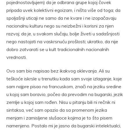
pojednostavljujem) da je odbrana grupe kojoj čovek
pripada uvek kolektivni egoizam, i ništa više od toga; da
spoljašnji uticaji ne samo da ne kvare i ne izopačavaju
nacionalnu kulturu nego su neizbežni i korisni za njen
razvoj; da je, u svakom slučaju, bolje živeti u sadašnjosti
nego nastojati na vaskrsnuću prošlosti; ukratko, da nije
dobro zatvarati se u kult tradicionalnih nacionalnih
vrednosti.
Ovo sam bio napisao bez ikakvog oklevanja. Ali su
teškoće iskrsle u trenutku kada sam svoje izlaganje, koje
sam najpre pisao na francuskom, znači na jeziku sredine
u kojoj sam boravio, počeo da prevodim na bugarski, jezik
zemlje u kojoj sam rođen. Nisu u pitanju bili ni rečnik ni
sintaksa, već sam opazio da sa promenom jezika
menjam i zamisljene slušaoce kojima je to što pisem
namenjeno. Postalo mi je jasno da bugarski intelektualci,