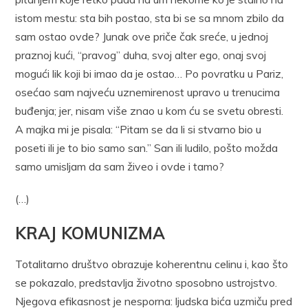
istom mestu: sta bih postao, sta bi se sa mnom zbilo da
sam ostao ovde? Junak ove priče čak sreće, u jednoj
praznoj kući, “pravog” duha, svoj alter ego, onaj svoj
mogući lik koji bi imao da je ostao… Po povratku u Pariz,
osećao sam najveću uznemirenost upravo u trenucima
buđenja; jer, nisam više znao u kom ću se svetu obresti.
A majka mi je pisala: “Pitam se da li si stvarno bio u
poseti ili je to bio samo san.” San ili ludilo, pošto možda
samo umisljam da sam živeo i ovde i tamo?
(…)
KRAJ KOMUNIZMA
Totalitarno društvo obrazuje koherentnu celinu i, kao što
se pokazalo, predstavlja životno sposobno ustrojstvo.
Njegova efikasnost je nesporna: ljudska bića uzmiču pred