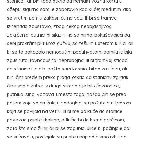
stanice); ali bih tada otkrio da nemam voznu kartu u
džepu; sigurno sam je zaboravio kod kuće; međutim, ako
se vratim po nju zakasniću na voz. Ili bi se tramvaj
iznenada zaustavio, zbog nekog neobjašnjivog
zakrčenja; putnici bi silazili, i ja sa njima, pokušavajući da
sebi prokrčim put kroz gužvu, sa teškim koferom u ruci, ali
bi se to pokazalo nemogućim poduhvatom: gomila je bila
zgusnuta, ravnodušna, neprobojna. Ili bi tramvaj stigao
do stanice i ja bih, pošto sam kasnio, hitao ka ulazu; ali
bih, čim pređem preko praga, otkrio da stanicnu zgradu
čine samo kulise: s druge strane nije bilo čekaonice,
putnika, sina, vozova; umesto toga, našao bih se pred
poljem koje se pružalo u nedogled, sa požutelom travom
koja se povijala na vetru. Ili bi me od kuće do stanice
povezao prijatelj kolima; odlučio bi da krene prečicom,
zato što smo žurili; ali bi se zagubio, ulice bi počinjale da
se sužavaju, postajale su puste i najzad bismo izbili na