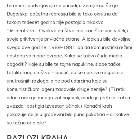
terorom i podvrgavaju se prinudi; u zemlji kao što je
Bugarska, početna represija bila je tako okrutna da
tokom trideset godina nije postojalo nikakvo
“disidentstvo”. Ovakvo društvo ima, kao što smo videli, i
svoje prikrivenije privlačne strane. A ipak su bile dovoljne
svega dve godine, 1989-1991, pa da komunistički režimi
nestanu sa mape Evrope. Kako se takvo čudo moglo
dogoditi? Koje su bile te tajne napukline, slabe tačke
totalitarnog društva – budući da se carstvo raspalo iz
unutrašnjih razloga, a ne pod udarcima koje su
komunističkom lageru zadavale druge zemlje? (Ti retki
udarci nisu ga mnogo zabrinjavali, mada je pretnja “ratom
zvezda” postigla izvestan učinak.) Konačni krah
pokazuje da je u građevini bilo puno pukotina – ali kakve
su tačno one bile?
RAZLOZI KRAHA