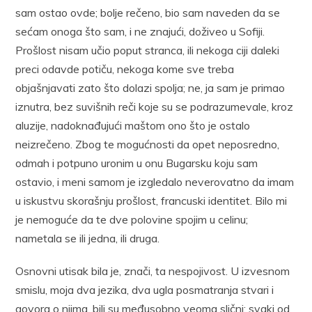
sam ostao ovde; bolje rečeno, bio sam naveden da se
sećam onoga što sam, i ne znajući, doživeo u Sofiji.
Prošlost nisam učio poput stranca, ili nekoga ciji daleki
preci odavde potiču, nekoga kome sve treba
objašnjavati zato što dolazi spolja; ne, ja sam je primao
iznutra, bez suvišnih reči koje su se podrazumevale, kroz
aluzije, nadoknađujući maštom ono što je ostalo
neizrečeno. Zbog te mogućnosti da opet neposredno,
odmah i potpuno uronim u onu Bugarsku koju sam
ostavio, i meni samom je izgledalo neverovatno da imam
u iskustvu skorašnju prošlost, francuski identitet. Bilo mi
je nemoguće da te dve polovine spojim u celinu;
nametala se ili jedna, ili druga.
Osnovni utisak bila je, znači, ta nespojivost. U izvesnom
smislu, moja dva jezika, dva ugla posmatranja stvari i
govora o njima, bili su međusobno veoma slični; svaki od