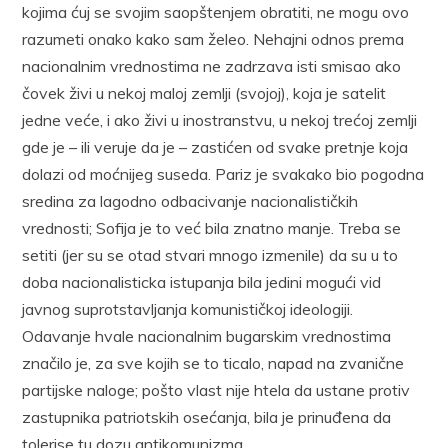
kojima ćuj se svojim saopštenjem obratiti, ne mogu ovo
razumeti onako kako sam želeo. Nehajni odnos prema
nacionalnim vrednostima ne zadrzava isti smisao ako
čovek živi u nekoj maloj zemlji (svojoj), koja je satelit
jedne veće, i ako živi u inostranstvu, u nekoj trećoj zemlji
gde je – ili veruje da je – zastićen od svake pretnje koja
dolazi od moćnijeg suseda. Pariz je svakako bio pogodna
sredina za lagodno odbacivanje nacionalističkih
vrednosti; Sofija je to već bila znatno manje. Treba se
setiti (jer su se otad stvari mnogo izmenile) da su u to
doba nacionalisticka istupanja bila jedini mogući vid
javnog suprotstavljanja komunističkoj ideologiji.
Odavanje hvale nacionalnim bugarskim vrednostima
značilo je, za sve kojih se to ticalo, napad na zvanične
partijske naloge; pošto vlast nije htela da ustane protiv
zastupnika patriotskih osećanja, bila je prinuđena da
tolerise tu dozu antikomunizma.