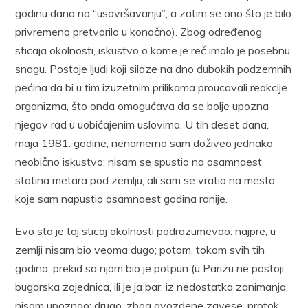
godinu dana na “usavršavanju”; a zatim se ono što je bilo
privremeno pretvorilo u konačno). Zbog određenog
sticaja okolnosti, iskustvo o kome je reč imalo je posebnu
snagu. Postoje ljudi koji silaze na dno dubokih podzemnih
pećina da bi u tim izuzetnim prilikama proucavali reakcije
organizma, što onda omogućava da se bolje upozna
njegov rad u uobičajenim uslovima. U tih deset dana,
maja 1981. godine, nenamerno sam doživeo jednako
neobično iskustvo: nisam se spustio na osamnaest
stotina metara pod zemlju, ali sam se vratio na mesto
koje sam napustio osamnaest godina ranije.
Evo sta je taj sticaj okolnosti podrazumevao: najpre, u
zemlji nisam bio veoma dugo; potom, tokom svih tih
godina, prekid sa njom bio je potpun (u Parizu ne postoji
bugarska zajednica, ili je ja bar, iz nedostatka zanimanja,
nisam upoznao; drugo, zbog gvozdene zavese, protok