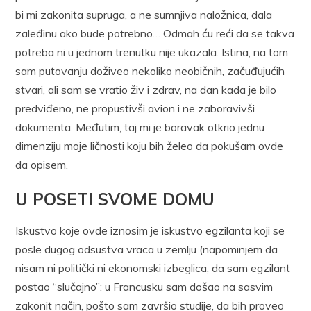
bi mi zakonita supruga, a ne sumnjiva naložnica, dala
zaleđinu ako bude potrebno… Odmah ću reći da se takva
potreba ni u jednom trenutku nije ukazala. Istina, na tom
sam putovanju doživeo nekoliko neobičnih, začuđujućih
stvari, ali sam se vratio živ i zdrav, na dan kada je bilo
predviđeno, ne propustivši avion i ne zaboravivši
dokumenta. Međutim, taj mi je boravak otkrio jednu
dimenziju moje ličnosti koju bih želeo da pokušam ovde
da opisem.
U POSETI SVOME DOMU
Iskustvo koje ovde iznosim je iskustvo egzilanta koji se
posle dugog odsustva vraca u zemlju (napominjem da
nisam ni politički ni ekonomski izbeglica, da sam egzilant
postao “slučajno”: u Francusku sam došao na sasvim
zakonit način, pošto sam završio studije, da bih proveo