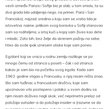
vesti između Pariza i Sofije bio je slab; u tom smislu, ta su
dva grada bila udaljenija nego, na primer, Pariz i San
Francisko); najzad, sredina u koju sam se vratio bila je
istovetna: naime, prilikom svog boravka u Sofiji stanovao
sam sa roditeljima, u istoj kući u kojoj sam živeo kao dete
i mladic. Zato bih, bez želje da skrenem pažnju na sebe,
hteo da ovde ipak iznesem utiske koje sam poneo.
Egzilant koji se vraca u rodnu zemlju razlikuje se po
mnogo čemu od stranca u poseti – čak i od stranca
kakav je sam bio na početku svog egzila. Kada sam
1963. godine stigao u Francusku, o njoj nisam ništa znao.
Bio sam tuđinac u francuskom društvu, koje sam
upoznavao vrlo postepeno i polako; u svom dodiru sa
njim nisam doživeo nagli skok, već neprimetni prelaz od
položaja outsider-a do položaja insider-a (razume se da
su pojmovi spolja i unutra, out i in, uvek relativni). Jednoga