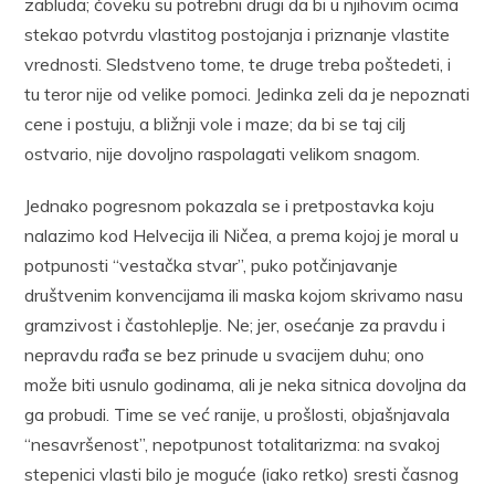
zabluda; čoveku su potrebni drugi da bi u njihovim ocima
stekao potvrdu vlastitog postojanja i priznanje vlastite
vrednosti. Sledstveno tome, te druge treba poštedeti, i
tu teror nije od velike pomoci. Jedinka zeli da je nepoznati
cene i postuju, a bližnji vole i maze; da bi se taj cilj
ostvario, nije dovoljno raspolagati velikom snagom.
Jednako pogresnom pokazala se i pretpostavka koju
nalazimo kod Helvecija ili Ničea, a prema kojoj je moral u
potpunosti “vestačka stvar”, puko potčinjavanje
društvenim konvencijama ili maska kojom skrivamo nasu
gramzivost i častohleplje. Ne; jer, osećanje za pravdu i
nepravdu rađa se bez prinude u svacijem duhu; ono
može biti usnulo godinama, ali je neka sitnica dovoljna da
ga probudi. Time se već ranije, u prošlosti, objašnjavala
“nesavršenost”, nepotpunost totalitarizma: na svakoj
stepenici vlasti bilo je moguće (iako retko) sresti časnog