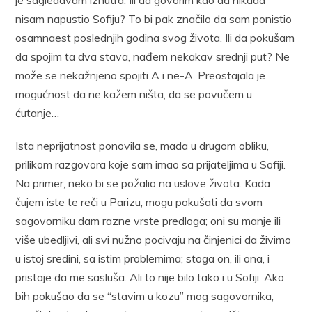
nisam napustio Sofiju? To bi pak značilo da sam ponistio
osamnaest poslednjih godina svog života. Ili da pokušam
da spojim ta dva stava, nađem nekakav srednji put? Ne
može se nekažnjeno spojiti A i ne-A. Preostajala je
mogućnost da ne kažem ništa, da se povučem u
ćutanje…
Ista neprijatnost ponovila se, mada u drugom obliku,
prilikom razgovora koje sam imao sa prijateljima u Sofiji.
Na primer, neko bi se požalio na uslove života. Kada
čujem iste te reči u Parizu, mogu pokušati da svom
sagovorniku dam razne vrste predloga; oni su manje ili
više ubedljivi, ali svi nužno pocivaju na činjenici da živimo
u istoj sredini, sa istim problemima; stoga on, ili ona, i
pristaje da me sasluša. Ali to nije bilo tako i u Sofiji. Ako
bih pokušao da se “stavim u kozu” mog sagovornika,