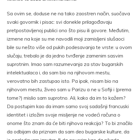
Sa ovim se, doduse ne na tako zaostren način, suočava
svaki govornik i pisac: svi donekle prilagođavaju
pretpostavljenoj publici ono što pisu ili govore. Međutim,
izmene na koje su me navodili moji zamisljeni slušaoci
bile su nešto više od pukih podesavanja te vrste: u ovom
slučaju, trebalo je da jedno tvrđenje zamenim sasvim
suprotnim. Imao sam razumevanja za stav bugarskih
intelektualaca i, da sam bio na njihovom mestu,
verovatno bih zastupao isto. Pa ipak, nisam bio na
njihovom mestu, živeo sam u Parizu a ne u Sofiji i (prema
tome?) mislio sam suprotno. Ali, kako da im to kažem?
Da postupim kao da imam samo svoj sadašnji francuski
identitet i izložim svoje misljenje ne vodeći računa o
onome što znam da će biti njihova reakcija? To bi značilo
da odbijam da priznam da sam deo bugarske kulture, da
je sagledavam iznutra. Ili da govorim kao da nikada