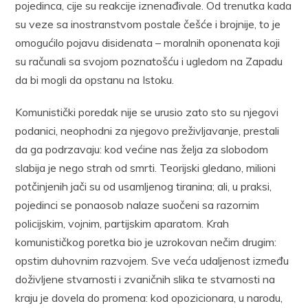
pojedinca, cije su reakcije iznenađivale. Od trenutka kada
su veze sa inostranstvom postale češće i brojnije, to je
omogućilo pojavu disidenata – moralnih oponenata koji
su računali sa svojom poznatošću i ugledom na Zapadu
da bi mogli da opstanu na Istoku.
Komunistički poredak nije se urusio zato sto su njegovi
podanici, neophodni za njegovo preživljavanje, prestali
da ga podrzavaju: kod većine nas želja za slobodom
slabija je nego strah od smrti. Teorijski gledano, milioni
potčinjenih jači su od usamljenog tiranina; ali, u praksi,
pojedinci se ponaosob nalaze suočeni sa razornim
policijskim, vojnim, partijskim aparatom. Krah
komunističkog poretka bio je uzrokovan nečim drugim:
opstim duhovnim razvojem. Sve veća udaljenost između
doživljene stvarnosti i zvaničnih slika te stvarnosti na
kraju je dovela do promena: kod opozicionara, u narodu,