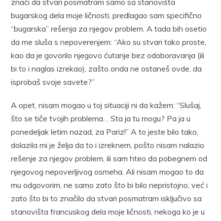
znači da stvari posmatram samo sa stanovišta
bugarskog dela moje ličnosti, predlagao sam specifično
“bugarska” rešenja za njegov problem. A tada bih osetio
da me sluša s nepoverenjem: “Ako su stvari tako proste,
kao da je govorilo njegovo ćutanje bez odoboravanja (ili
bi to i naglas izrekao), zašto onda ne ostaneš ovde, da
isprobaš svoje savete?”
A opet, nisam mogao u toj situaciji ni da kažem: “Slušaj,
što se tiče tvojih problema… Sta ja tu mogu? Pa ja u
ponedeljak letim nazad, za Pariz!” A to jeste bilo tako,
dolazila mi je želja da to i izreknem, pošto nisam nalazio
rešenje za njegov problem, ili sam hteo da pobegnem od
njegovog nepoverljivog osmeha. Ali nisam mogao to da
mu odgovorim, ne samo zato što bi bilo nepristojno, već i
zato što bi to značilo da stvari posmatram isključivo sa
stanovišta francuskog dela moje ličnosti, nekoga ko je u