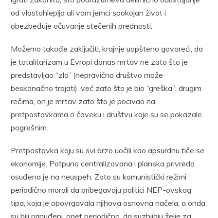
od vlastohleplja ali vam jemci spokojan život i
obezbeđuje očuvanje stečenih prednosti.
Možemo takođe zaključiti, krajnje uopšteno govoreći, da
je totalitarizam u Evropi danas mrtav ne zato što je
predstavljao “zlo” (nepravično društvo može
beskonačno trajati), već zato što je bio “greška”; drugim
rečima, on je mrtav zato što je pocivao na
pretpostavkama o čoveku i društvu koje su se pokazale
pogrešnim.
Pretpostavka koju su svi brzo uočili kao apsurdnu tiče se
ekonomije. Potpuno centralizovana i planska privreda
osuđena je na neuspeh. Zato su komunistički režimi
periodično morali da pribegavaju politici NEP-ovskog
tipa, koja je opovrgavala njihova osnovna načela; a onda
su bili prinuđeni, opet periodično, da suzbijaju želje za