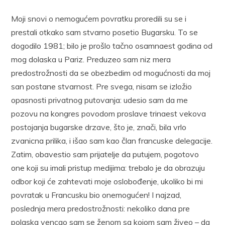
Moji snovi o nemogućem povratku proredili su se i
prestali otkako sam stvarno posetio Bugarsku. To se
dogodilo 1981; bilo je prošlo tačno osamnaest godina od
mog dolaska u Pariz. Preduzeo sam niz mera
predostrožnosti da se obezbedim od mogućnosti da moj
san postane stvarnost. Pre svega, nisam se izložio
opasnosti privatnog putovanja: udesio sam da me
pozovu na kongres povodom proslave trinaest vekova
postojanja bugarske drzave, što je, znači, bila vrlo
zvanicna prilika, i išao sam kao član francuske delegacije.
Zatim, obavestio sam prijatelje da putujem, pogotovo
one koji su imali pristup medijima: trebalo je da obrazuju
odbor koji će zahtevati moje oslobođenje, ukoliko bi mi
povratak u Francusku bio onemogućen! I najzad,
poslednja mera predostrožnosti: nekoliko dana pre
polaska vencao sam se ženom sa kojom sam živeo – da