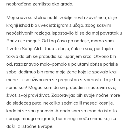
neobrađena zemljista oko grada.
Moji snovi su stalno nudili izobilje novih završnica, ali je
krajnji ishod bio uvek isti: igrom slučaja, zbog sasvim
neočekivanih razloga, ispostavilo bi se da moj povratak u
Pariz nije moguć. Od tog časa pa nadalje, morao sam
živeti u Sofiji. Ali bi tada zebnja, čak i u snu, postajala
takva da bih se probudio sa lupanjem srca. Otvorio bih
oci, razaznavao malo-pomalo u polutami obrise pariske
sobe, dodirnuo bih rame moje žene koja je spavala kraj
mene – i sa uživanjem se prepustao stvarnosti. To je bio
samo san! Mogao sam da se probudim i nastavim svoj
život, svoj pravi život. Zaboravljao bih svoje noćne more
do sledećeg puta, nekoliko sedmica ili meseci kasnije,
kada bi se san ponovio. A onda sam saznao da isto to
sanjaju mnogi emigranti, bar mnogi među onima koji su
došli iz Istočne Evrope.