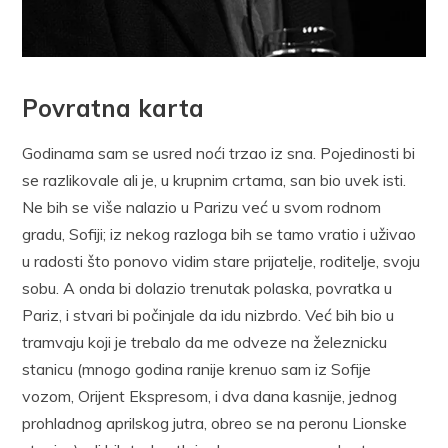
Povratna karta
Godinama sam se usred noći trzao iz sna. Pojedinosti bi
se razlikovale ali je, u krupnim crtama, san bio uvek isti.
Ne bih se više nalazio u Parizu već u svom rodnom
gradu, Sofiji; iz nekog razloga bih se tamo vratio i uživao
u radosti što ponovo vidim stare prijatelje, roditelje, svoju
sobu. A onda bi dolazio trenutak polaska, povratka u
Pariz, i stvari bi počinjale da idu nizbrdo. Već bih bio u
tramvaju koji je trebalo da me odveze na železnicku
stanicu (mnogo godina ranije krenuo sam iz Sofije
vozom, Orijent Ekspresom, i dva dana kasnije, jednog
prohladnog aprilskog jutra, obreo se na peronu Lionske