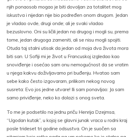
njih ponaosob mogao je biti dovoljan za totalitet mog
iskustva i nijedan nije bio podređen onom drugom. Jedan
je vladao ovde, drugi onde; ali je svaki vladao
bezuslovno. Oni su ličili jedan na drugog i mogli su, prema
tome, jedan drugoga zameniti, ali se nisu mogli spojiti.
Otuda taj stalni utisak da jedan od moja dva života mora
biti san. U Sofiji mi je život u Francuskoj izgledao kao
snoviđenje i osećao sam onu nemogućnost da se vratim
u njega kakvu doživljavamo pri buđenju. Hvatao sam
sebe kako često izgovaram, prilikom nekog novog
susreta: Evo jos jedne utvare! Ili sam ponavljao: Ja sam
samo priviđenje, neko ko dolazi s onog sveta.
To me je podsetilo na jednu priču Henrija Dzejmsa,
“Ugodan kutak”, u kojoj se glavni junak vraca u rodni kraj
posle trideset tri godine odsustva. On je suočen sa
pitanjem koje retko pada na um nekome ko je stalno na