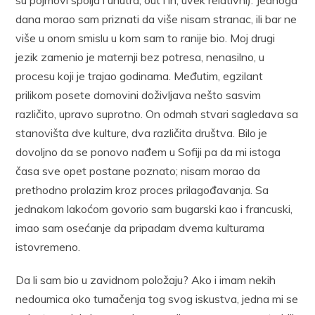
dana morao sam priznati da više nisam stranac, ili bar ne
više u onom smislu u kom sam to ranije bio. Moj drugi
jezik zamenio je maternji bez potresa, nenasilno, u
procesu koji je trajao godinama. Međutim, egzilant
prilikom posete domovini doživljava nešto sasvim
različito, upravo suprotno. On odmah stvari sagledava sa
stanovišta dve kulture, dva različita društva. Bilo je
dovoljno da se ponovo nađem u Sofiji pa da mi istoga
časa sve opet postane poznato; nisam morao da
prethodno prolazim kroz proces prilagođavanja. Sa
jednakom lakoćom govorio sam bugarski kao i francuski,
imao sam osećanje da pripadam dvema kulturama
istovremeno.
Da li sam bio u zavidnom položaju? Ako i imam nekih
nedoumica oko tumačenja tog svog iskustva, jedna mi se