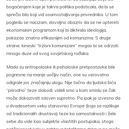
bogaćenjem koje je takva politika podsticala, da bi se
sprečio bilo koji vid osamostaljivanja privrednika. U tom
pogledu se nacizam, dovoljno obazriv da se ne optereti
ekonomskim programom koji bi diktirala ideologija,
pokazao znatno efikasnijim od komunizma. S druge
strane, kineski “trzisni komunizam” mogao bi se odrzati
mnogo duze od svog sovjetskog rođaka.
Mada su antropoloske ili psiholoske pretpostavke bile
pogresne na manje uočljiv način, one su verovatno
odigrale jos značajniju ulogu. Nije tačno da ljudska bića
“prirodno” teze slobodi; videli smo u kom smislu se čak
može dokazivati sasvim suprotno. Pa ipak je izvesno da
u dvadesetom veku stanovnici Evrope (koja se razlikuje
od tradicionalih drustava) teze ka samostalnosti i žele
sebe da vide kao subjekte vlastitih postupaka; stoga
potčinjenost kakvu zahteva totalitarna drzava ne može