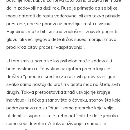
da ih zadovolji na duži rok. Ruso je primetio da se biljke
mogu naterati da rastu vodoravno; ali cim takva prinuda
prestane, one se ponovo uspravljaju i rastu u visinu.
Pojedinac može biti smrtno zaplašen i zauvek pognuti
glavu; ali već njegovo dete ili čak sused moraju iznova
proci kroz citav proces “vaspitavanja”.
U tom smislu, samo se loš psiholog može zadovoljiti
hobsovskom i ničeovskom vulgatom prema kojoj je
društvo “prirodna” sredina za rat svih protiv svih, gde
svako samo nastoji da proširi vlastitu moc na štetu svih
drugih. Takva pretpostavka znači usvajanje krajnje
individua- lističkog stanovišta o čoveku, stanovišta koje
podrazumeva da su “drugi” samo prepreke koje valja
otkloniti ili suparnici koje treba potčiniti, te da je jedinka
sama sebi dovoljna. A takvo uživanje u samoci je