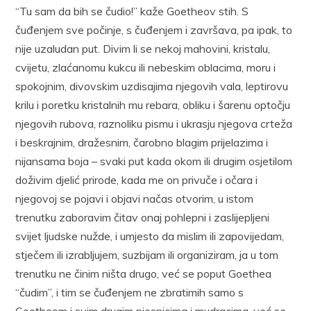
“Tu sam da bih se čudio!” kaže Goetheov stih. S
čuđenjem sve počinje, s čuđenjem i završava, pa ipak, to
nije uzaludan put. Divim li se nekoj mahovini, kristalu,
cvijetu, zlaćanomu kukcu ili nebeskim oblacima, moru i
spokojnim, divovskim uzdisajima njegovih vala, leptirovu
krilu i poretku kristalnih mu rebara, obliku i šarenu optočju
njegovih rubova, raznoliku pismu i ukrasju njegova crteža
i beskrajnim, dražesnim, čarobno blagim prijelazima i
nijansama boja – svaki put kada okom ili drugim osjetilom
doživim djelić prirode, kada me on privuče i očara i
njegovoj se pojavi i objavi načas otvorim, u istom
trenutku zaboravim čitav onaj pohlepni i zaslijepljeni
svijet ljudske nužde, i umjesto da mislim ili zapovijedam,
stječem ili izrabljujem, suzbijam ili organiziram, ja u tom
trenutku ne činim ništa drugo, već se poput Goethea
“čudim”, i tim se čuđenjem ne zbratimih samo s
Goetheom i svim drugim pjesnicima i mudracima, već se