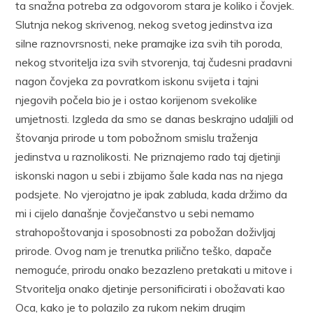
ta snažna potreba za odgovorom stara je koliko i čovjek.
Slutnja nekog skrivenog, nekog svetog jedinstva iza
silne raznovrsnosti, neke pramajke iza svih tih poroda,
nekog stvoritelja iza svih stvorenja, taj čudesni pradavni
nagon čovjeka za povratkom iskonu svijeta i tajni
njegovih počela bio je i ostao korijenom svekolike
umjetnosti. Izgleda da smo se danas beskrajno udaljili od
štovanja prirode u tom pobožnom smislu traženja
jedinstva u raznolikosti. Ne priznajemo rado taj djetinji
iskonski nagon u sebi i zbijamo šale kada nas na njega
podsjete. No vjerojatno je ipak zabluda, kada držimo da
mi i cijelo današnje čovječanstvo u sebi nemamo
strahopoštovanja i sposobnosti za pobožan doživljaj
prirode. Ovog nam je trenutka prilično teško, dapače
nemoguće, prirodu onako bezazleno pretakati u mitove i
Stvoritelja onako djetinje personificirati i obožavati kao
Oca, kako je to polazilo za rukom nekim drugim