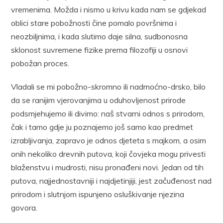
vremenima. Možda i nismo u krivu kada nam se gdjekad
oblici stare pobožnosti čine pomalo površnima i
neozbiljnima, i kada slutimo daje silna, sudbonosna
sklonost suvremene fizike prema filozofiji u osnovi
pobožan proces.
Vladali se mi pobožno-skromno ili nadmoćno-drsko, bilo
da se ranijim vjerovanjima u oduhovljenost prirode
podsmjehujemo ili divimo: naš stvarni odnos s prirodom,
čak i tamo gdje ju poznajemo još samo kao predmet
izrabljivanja, zapravo je odnos djeteta s majkom, a osim
onih nekoliko drevnih putova, koji čovjeka mogu privesti
blaženstvu i mudrosti, nisu pronađeni novi. Jedan od tih
putova, najjednostavniji i najdjetinjiji, jest začuđenost nad
prirodom i slutnjom ispunjeno osluškivanje njezina
govora.