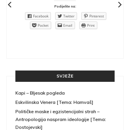
Podijelite na:
Pinterest
Facebook
Twitter
Pinterest
rint
Pocket
Email
Print
SVJEŽE
Kapi – Bljesak pogleda
Eskvilinska Venera [Tema: Hamvaš]
Političke maske i egzistencijalni strah –
Antropologija naspram ideologije [Tema:
Dostojevski]