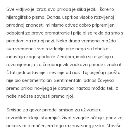
Sve vidljivo je izraz, sva priroda je slika jezik i šareno
hijeroglifsko pismo. Danas, usprkos visoko razvijenoj
prirodnoj znanosti, mi nismo odveć dobro pripremljeni i
odgojeni za pravo promatranje i prije bi se reklo da smo s
prirodom na ratnoj nozi. Neka druga vremena, možda
sva vremena i sva razdoblja prije nego su tehnika i
industrija zagospodarile Zemljom, imala su osjećaja i
razumijevanja za čarobni jezik znakova prirode i znala ih
čitati jednostavnije i nevinije od nas. Taj osjećaj nipošto
nije bio sentimentalan. Sentimentalni odnos čovjeka
prema prirodi novijega je datuma, nastao možda tek iz
naše nečiste savjesti prema njoj.
Smisao za govor prirode, smisao za uživanje u
raznolikosti koju stvarajući život svugdje očituje, poriv za
nekakvim tumačenjem toga raznovrsnog jezika, štoviše