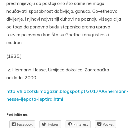
predmnijevaju da postoji ono što same ne mogu
naučavati, sposobnost doživljaja, ganuća, Go-etheovo
divljenje, i njihovi najvrsniji duhovi ne poznaju višega cilja
od toga da ponovno budu stepenica prema upravo
takvim pojavama kao što su Goethe i drugi istinski
mudraci.
(1935.)
Iz: Hermann Hesse, Umijeće dokolice, Zagrebačka
naklada, 2000.
http://filozofskimagazin.blogspot.pt/2017/06/hermann-
hesse-ljepota-leptira.html
Podijelite na:
Facebook
Twitter
Pinterest
Pocket