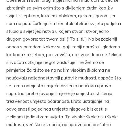
zbratimih sa svim onim što s divljenjem ćutim kao živ
svijet: s leptirom, kukcem, oblakom, rijekom i gorom, jer
sam na putu čuđenja na trenutak utekao svijetu podjela i
stupio u svijet jedinstva u kojem stvar i stvor jedno
drugom govore: tat twam asi (“To si ti.”) Na bezazleniji
odnos s prirodom, kakav su gajili raniji naraštaji, gledamo
katkada sa sjetom, pa i zavišću, no svoje doba ne želimo
shvaćati ozbiljnije negoli zaslužuje i ne želimo se
primjerice žaliti što se na našim visokim školama ne
naučavaju najjednostavniji putovi k mudrosti, dapače što
se tamo namjesto umijeća divljenja naučava upravo
suprotno: prebrojavanje i mjerenje umjesto ushićenja,
trezvenost umjesto očaranosti, kruto ustrajanje na
odvojenosti pojedinca umjesto njegove bliskosti s
cjelinom i jedinstvom svijeta. Te visoke škole nisu škole
mudrosti, već škole znanja; no upravo one prešutno