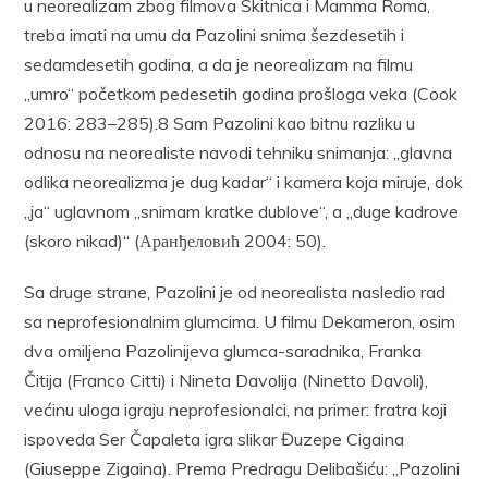
u neorealizam zbog filmova Skitnica i Mamma Roma,
treba imati na umu da Pazolini snima šezdesetih i
sedamdesetih godina, a da je neorealizam na filmu
„umro“ početkom pedesetih godina prošloga veka (Cook
2016: 283–285).8 Sam Pazolini kao bitnu razliku u
odnosu na neorealiste navodi tehniku snimanja: „glavna
odlika neorealizma je dug kadar“ i kamera koja miruje, dok
„ja“ uglavnom „snimam kratke dublove“, a „duge kadrove
(skoro nikad)“ (Аранђеловић 2004: 50).
Sa druge strane, Pazolini je od neorealista nasledio rad
sa neprofesionalnim glumcima. U filmu Dekameron, osim
dva omiljena Pazolinijeva glumca-saradnika, Franka
Čitija (Franco Citti) i Nineta Davolija (Ninetto Davoli),
većinu uloga igraju neprofesionalci, na primer: fratra koji
ispoveda Ser Čapaleta igra slikar Đuzepe Cigaina
(Giuseppe Zigaina). Prema Predragu Delibašiću: „Pazolini