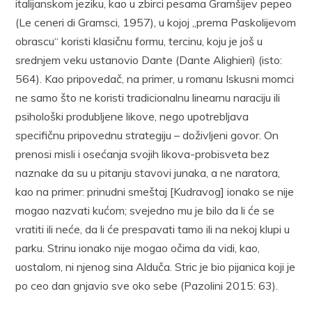
italijanskom jeziku, kao u zbirci pesama Gramšijev pepeo
(Le ceneri di Gramsci, 1957), u kojoj „prema Paskolijevom
obrascu“ koristi klasičnu formu, tercinu, koju je još u
srednjem veku ustanovio Dante (Dante Alighieri) (isto:
564). Kao pripovedač, na primer, u romanu Iskusni momci
ne samo što ne koristi tradicionalnu linearnu naraciju ili
psihološki produbljene likove, nego upotrebljava
specifičnu pripovednu strategiju – doživljeni govor. On
prenosi misli i osećanja svojih likova-probisveta bez
naznake da su u pitanju stavovi junaka, a ne naratora,
kao na primer: prinudni smeštaj [Kudravog] ionako se nije
mogao nazvati kućom; svejedno mu je bilo da li će se
vratiti ili neće, da li će prespavati tamo ili na nekoj klupi u
parku. Strinu ionako nije mogao očima da vidi, kao,
uostalom, ni njenog sina Alduča. Stric je bio pijanica koji je
po ceo dan gnjavio sve oko sebe (Pazolini 2015: 63).