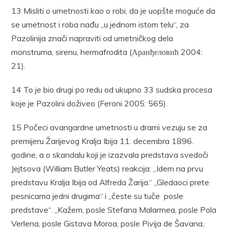
13 Misliti o umetnosti kao o robi, da je uopšte moguće da
se umetnost i roba nađu „u jednom istom telu“, za
Pazolinija znači napraviti od umetničkog dela
monstruma, sirenu, hermafrodita (Аранђеловић 2004:
21).
14 To je bio drugi po redu od ukupno 33 sudska procesa
koje je Pazolini doživeo (Feroni 2005: 565).
15 Počeci avangardne umetnosti u drami vezuju se za
premijeru Žarijevog Kralja Ibija 11. decembra 1896.
godine, a o skandalu koji je izazvala predstava svedoči
Jejtsova (William Butler Yeats) reakcija: „Idem na prvu
predstavu Kralja Ibija od Alfreda Žarija.“ „Gledaoci prete
pesnicama jedni drugima“ i „česte su tuče posle
predstave“. „Kažem, posle Stefana Malarmea, posle Pola
Verlena, posle Gistava Moroa, posle Pivija de Šavana,