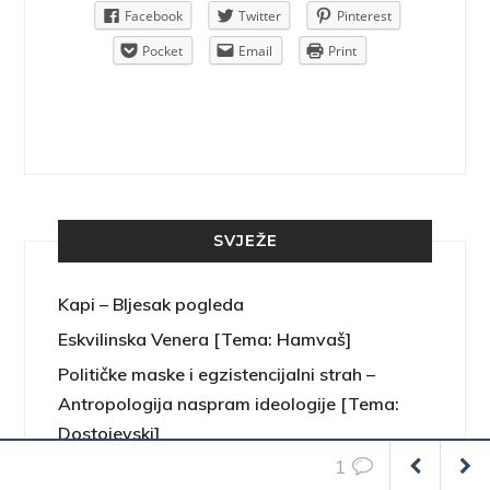
Pinterest
Facebook
Twitter
Pinterest
rint
Pocket
Email
Print
SVJEŽE
Kapi – Bljesak pogleda
Eskvilinska Venera [Tema: Hamvaš]
Političke maske i egzistencijalni strah –
Antropologija naspram ideologije [Tema:
Dostojevski]
1
Treći put ti govorim o ljubavi