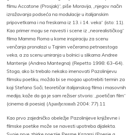
filmu Accatone (Prosjak)“, piše Moravija, „njegov način
izražavanja podseća na modulacijе u italijanskim
pripovetkama i na freskama iz 13. i 14. veka“ (isto: 11).
Kao primer mogu se navesti i scene iz „neorealističkog“
filma Mamma Roma u kome inspiraciju za scenu
venčanja pronalazi u Tajnim večerama petnaestoga
veka, a za scenu umiranja u bolnici u slikama Andree
Mantenje (Andrea Mantegna) (Repetto 1998: 63–64).
Stoga, ako bi trebalo nekako imenovati Pazolinijevu
filmsku poetiku, možda bi se mogao upotrebiti termin za
koji Stefano Soči, teoretičar italijanskog filma i masovnih
medija, kaže da ga je sam režiser stvorio: „poetičan film“
(cinema di poesia) (Аранђеловић 2004: 77).11
Kao prvo zajedničko obeležje Pazolinijeve književne i
filmske poetike može se navesti upotreba dijalekta.
Svoje prve zbirke poezije Pesme Kazarsi (Poesie a