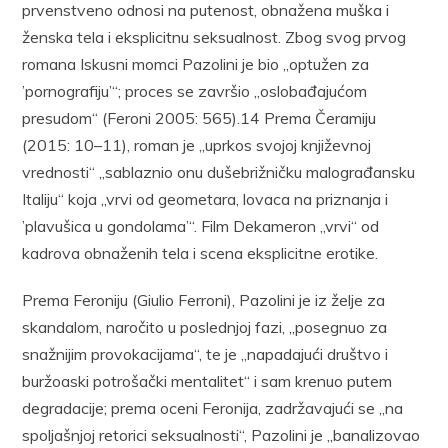
prvenstveno odnosi na putenost, obnažena muška i
ženska tela i eksplicitnu seksualnost. Zbog svog prvog
romana Iskusni momci Pazolini je bio „optužen za
’pornografiju’“; proces se završio „oslobađajućom
presudom“ (Feroni 2005: 565).14 Prema Čeramiju
(2015: 10–11), roman je „uprkos svojoj književnoj
vrednosti“ „sablaznio onu dušebrižničku malograđansku
Italiju“ koja „vrvi od geometara, lovaca na priznanja i
’plavušica u gondolama’“. Film Dekameron „vrvi“ od
kadrova obnaženih tela i scena eksplicitne erotike.
Prema Feroniju (Giulio Ferroni), Pazolini je iz želje za
skandalom, naročito u poslednjoj fazi, „posegnuo za
snažnijim provokacijama“, te je „napadajući društvo i
buržoaski potrošački mentalitet“ i sam krenuo putem
degradacije; prema oceni Feronija, zadržavajući se „na
spoljašnjoj retorici seksualnosti“, Pazolini je „banalizovao