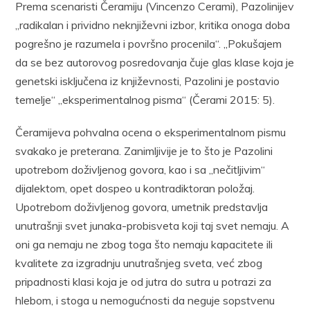
Prema scenaristi Čeramiju (Vincenzo Cerami), Pazolinijev
„radikalan i prividno neknjiževni izbor, kritika onoga doba
pogrešno je razumela i površno procenila“. „Pokušajem
da se bez autorovog posredovanja čuje glas klase koja je
genetski isključena iz književnosti, Pazolini je postavio
temelje“ „eksperimentalnog pisma“ (Čerami 2015: 5).
Čeramijeva pohvalna ocena o eksperimentalnom pismu
svakako je preterana. Zanimljivije je to što je Pazolini
upotrebom doživljenog govora, kao i sa „nečitljivim“
dijalektom, opet dospeo u kontradiktoran položaj.
Upotrebom doživljenog govora, umetnik predstavlja
unutrašnji svet junaka-probisveta koji taj svet nemaju. A
oni ga nemaju ne zbog toga što nemaju kapacitete ili
kvalitete za izgradnju unutrašnjeg sveta, već zbog
pripadnosti klasi koja je od jutra do sutra u potrazi za
hlebom, i stoga u nemogućnosti da neguje sopstvenu