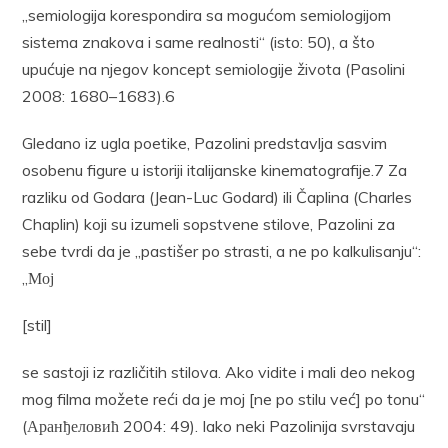
„semiologija korespondira sa mogućom semiologijom
sistema znakova i same realnosti“ (isto: 50), a što
upućuje na njegov koncept semiologije života (Pasolini
2008: 1680–1683).6
Gledano iz ugla poetike, Pazolini predstavlja sasvim
osobenu figure u istoriji italijanske kinematografije.7 Za
razliku od Godara (Jean-Luc Godard) ili Čaplina (Charles
Chaplin) koji su izumeli sopstvene stilove, Pazolini za
sebe tvrdi da je „pastišer po strasti, a ne po kalkulisanju“:
„Мој
[stil]
se sastoji iz različitih stilova. Ako vidite i mali deo nekog
mog filma možete reći da je moj [ne po stilu već] po tonu“
(Аранђеловић 2004: 49). Iako neki Pazolinija svrstavaju