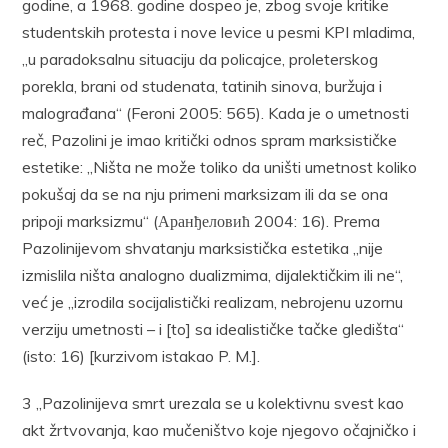
godine, a 1968. godine dospeo je, zbog svoje kritike
studentskih protesta i nove levice u pesmi KPI mladima,
„u paradoksalnu situaciju da policajce, proleterskog
porekla, brani od studenata, tatinih sinova, buržuja i
malograđana“ (Feroni 2005: 565). Kada je o umetnosti
reč, Pazolini je imao kritički odnos spram marksističke
estetike: „Ništa ne može toliko da uništi umetnost koliko
pokušaj da se na nju primeni marksizam ili da se ona
pripoji marksizmu“ (Аранђеловић 2004: 16). Prema
Pazolinijevom shvatanju marksistička estetika „nije
izmislila ništa analogno dualizmima, dijalektičkim ili ne“,
već je „izrodila socijalistički realizam, nebrojenu uzornu
verziju umetnosti – i [to] sa idealističke tačke gledišta“
(isto: 16) [kurzivom istakao P. M.].
3 „Pazolinijeva smrt urezala se u kolektivnu svest kao
akt žrtvovanja, kao mučeništvo koje njegovo očajničko i