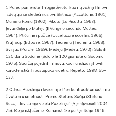
1 Pored pomenute Trilogije života, kao najvažniji filmovi
izdvajaju se sledeći naslovi: Skitnica (Accattone, 1961),
Mamma Roma (1962), Rikota (La Ricotta, 1963),
Jevanđelje po Mateju (Il Vangelo secondo Matteo,
1964), Ptičurine i ptičice (Uccellacci e uccellini, 1966),
Kralj Edip (Edipo re, 1967), Teorema (Teorema, 1968),
Svinjac (Porcile, 1969), Medeja (Medea, 1970) i Salo ili
120 dana Sodome (Salò o le 120 giornate di Sodoma,
1975). Sadržaj pojednih filmova, kao i analizu njihovih
karakterističnih postupaka videti u: Repetto 1998: 55–
137.
2 Odnos Pazolinija i levice nije lišen kontradiktornosti ni u
životu ni u umetnosti. Prema Stefanu Sočiju (Stefano
Socci), „levica nije volela Pazolinija“ (Аранђеловић 2004:
75). Bio je isključen iz Komunističke partije Italije 1949.