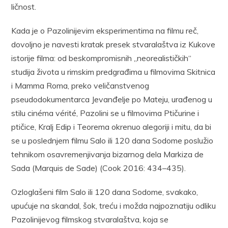
ličnost.
Kada je o Pazolinijevim eksperimentima na filmu reč,
dovoljno je navesti kratak presek stvaralaštva iz Kukove
istorije filma: od beskompromisnih „neorealističkih“
studija života u rimskim predgrađima u filmovima Skitnica
i Mamma Roma, preko veličanstvenog
pseudodokumentarca Jevanđelje po Mateju, urađenog u
stilu cinéma vérité, Pazolini se u filmovima Ptičurine i
ptičice, Kralj Edip i Teorema okrenuo alegoriji i mitu, da bi
se u poslednjem filmu Salo ili 120 dana Sodome poslužio
tehnikom osavremenjivanja bizarnog dela Markiza de
Sada (Marquis de Sade) (Cook 2016: 434–435).
Ozloglašeni film Salo ili 120 dana Sodome, svakako,
upućuje na skandal, šok, treću i možda najpoznatiju odliku
Pazolinijevog filmskog stvaralaštva, koja se