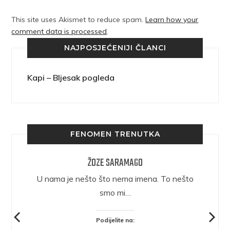
This site uses Akismet to reduce spam.
Learn how your
comment data is processed
.
NAJPOSJEĆENIJI ČLANCI
Kapi – Bljesak pogleda
FENOMEN TRENUTKA
ŽOZE SARAMAGO
epričava
U nama je nešto što nema imena. To nešto
ra.
smo mi…
Podijelite na: