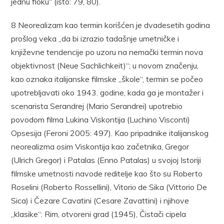
jednu fioku“ (isto: 79, 80).
8 Neorealizam kao termin korišćen je dvadesetih godina
prošlog veka „da bi izrazio tadašnje umetničke i
književne tendencije po uzoru na nemački termin nova
objektivnost (Neue Sachlichkeit)“; u novom značenju,
kao oznaka italijanske filmske „škole“, termin se počeo
upotrebljavati oko 1943. godine, kada ga je montažer i
scenarista Serandrej (Mario Serandrei) upotrebio
povodom filma Lukina Viskontija (Luchino Visconti)
Opsesija (Feroni 2005: 497). Kao pripadnike italijanskog
neorealizma osim Viskontija kao začetnika, Gregor
(Ulrich Gregor) i Patalas (Enno Patalas) u svojoj Istoriji
filmske umetnosti navode reditelje kao što su Roberto
Roselini (Roberto Rossellini), Vitoriо de Sika (Vittorio De
Sica) i Čezare Cavatini (Cesare Zavattini) i njihove
„klasike“: Rim, otvoreni grad (1945), Čistači cipela