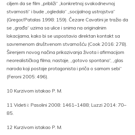
ciljem da se film „približi“ „konkretnoj svakodnevnoj
stvarnosti“ i bude „ogledalo“ „socijalnog ustrojstva“
(Gregor/Patalas 1998: 159). Čezare Cavatini je tražio da
se „građa“ uzima sa ulice i snima na originalnim
lokacijama, kako bi se uspostavio direktan kontakt sa
savremenom društvenom stvarnošću (Cook 2016: 278).
Širenjem novog načina prikazivanja života i afirmacijom
neorealističkog filma, nastaje, „gotovo spontano“, „glas
naroda koji postaje protagonista i priča o samom sebi“
(Feroni 2005: 496).
10 Kurzivom istakao P. M.
11 Videti i: Pasolini 2008: 1461–1488; Luzzi 2014: 70–
85.
12 Kurzivom istakao P. M.