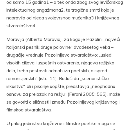
od samo 15 godina1 – a tek onda zbog svog levičarskog
intelektualnog angažmana2, te tragične smrti koja je
napravila od njega svojevrsnog mučenika3 i književnog
stvaralaštva4.
Moravija (Alberto Moravia), za koga je Pazolini „najveći
italijanski pesnik druge polovine“ dvadesetog veka –
drugačije vrednuje Pazolinijevo stvaralaštvo: „usled
visokih ciljeva i uspešnih ostvarenja, njegova režijska
dela, treba postaviti odmah iza poetskih, a ispred
romansijerskih“ (isto: 11). Budući da „scenarističko
iskustvo“, ali i pisanje uopšte, predstavlja „neophodnu
osnovu za prelazak na režiju“ (Feroni 2005: 565), može
se govoriti o sličnosti između Pazolinijevog književnog i
filmskog stvaralaštva.
U prilog jedinstvu književne i filmske poetike mogu se