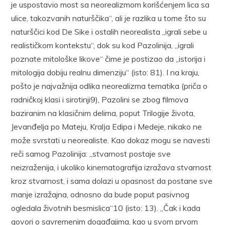
je uspostavio most sa neorealizmom korišćenjem lica sa
ulice, takozvanih naturščika“, ali je razlika u tome što su
naturščici kod De Sike i ostalih neorealista „igrali sebe u
realističkom kontekstu“, dok su kod Pazolinija, „igrali
poznate mitološke likove“ čime je postizao da „istorija i
mitologija dobiju realnu dimenziju“ (isto: 81). I na kraju,
pošto je najvažnija odlika neorealizma tematika (priča o
radničkoj klasi i sirotinji9), Pazolini se zbog filmova
baziranim na klasičnim delima, poput Trilogije života,
Jevanđelja po Mateju, Kralјa Edipa i Medeje, nikako ne
može svrstati u neorealiste. Kao dokaz mogu se navesti
reči samog Pazolinija: „stvarnost postaje sve
neizraženija, i ukoliko kinematografija izražava stvarnost
kroz stvarnost, i sama dolazi u opasnost da postane sve
manje izražajna, odnosno da bude poput pasivnog
ogledala životnih besmislica“10 (isto: 13). „Čak i kada
govori o savremenim događajima, kao u svom prvom