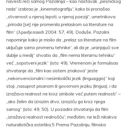
navesti reči samog Pazolinija – kao nastavak „pesničkog
rada“ izabrao je „kinematografiju“, kako bi pronašao
„stvarnost u njenoj lepoti, u njenoj poeziji“; umetnikova
„priroda [se] nije promenila prelaskom sa literature na
film“ (Аранђеловић 2004: 57, 49). Doduše, Pazolini
napominje kako je mislio da „prelaz sa literature na film
uključuje samo promenu tehnike“, ali da je „uranjajući sve
dublje u medij“ shvatio da „film nema literarnu tehniku“
već „sopstveni jezik“ (isto: 49). Vremenom je formulisao
shvatanje da „film kao sistem znakova“ jeste
„nekonvencionalni i nesimbolički jezik (linguaggio)“ koji
stoji „nasuprot pisanom ili govornom jeziku (lingua), i da
izražava realnost ne kroz simbole već putem realnosti“ –
„ako želim da izrazim drvo, izraziću ga kroz njega
samog“ (isto: 49, 50). U pozadini shvatanja da film
„izražava realnost realnošću“, međutim, ne leži nikakva
naturalistička estetika.5 Prema Pazoliniju, filmska