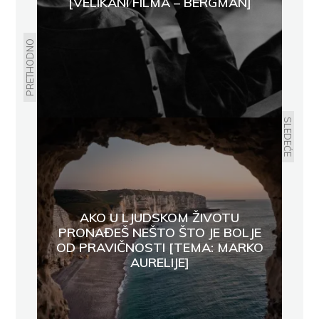
[VELIKANI FILMA – BERGMAN]
PRETHODNO
SLEDEĆE
AKO U LJUDSKOM ŽIVOTU
PRONAĐEŠ NEŠTO ŠTO JE BOLJE
OD PRAVIČNOSTI [TEMA: MARKO
AURELIJE]