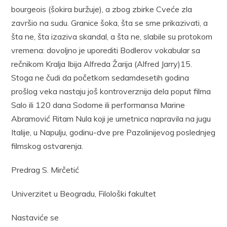
bourgeois (šokira buržuje), a zbog zbirke Cveće zla
završio na sudu. Granice šoka, šta se sme prikazivati, a
šta ne, šta izaziva skandal, a šta ne, slabile su protokom
vremena: dovoljno je uporediti Bodlerov vokabular sa
rečnikom Kralja Ibija Alfreda Žarija (Alfred Jarry)15.
Stoga ne čudi da početkom sedamdesetih godina
prošlog veka nastaju još kontroverznija dela poput filma
Salo ili 120 dana Sodome ili performansa Marine
Abramović Ritam Nula koji je umetnica napravila na jugu
Italije, u Napulju, godinu-dve pre Pazolinijevog poslednjeg
filmskog ostvarenja.
Predrag S. Mirčetić
Univerzitet u Beogradu, Filološki fakultet
Nastaviće se