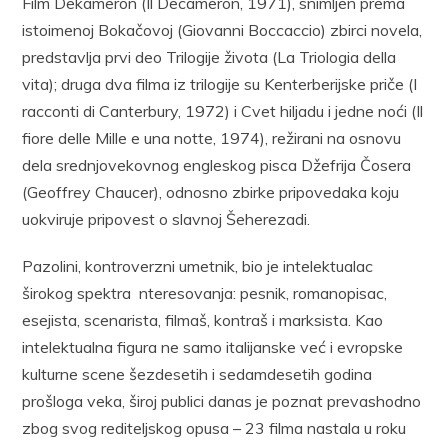
Film Dekameron (Il Decameron, 1971), snimljen prema
istoimenoj Bokačovoj (Giovanni Boccaccio) zbirci novela,
predstavlja prvi deo Trilogije života (La Triologia della
vita); druga dva filma iz trilogije su Kenterberijske priče (I
racconti di Canterbury, 1972) i Cvet hiljadu i jedne noći (Il
fiore delle Mille e una notte, 1974), režirani na osnovu
dela srednjovekovnog engleskog pisca Džefrija Čosera
(Geoffrey Chaucer), odnosno zbirke pripovedaka koju
uokviruje pripovest o slavnoj Šeherezadi.
Pazolini, kontroverzni umetnik, bio je intelektualac
širokog spektra nteresovanja: pesnik, romanopisac,
esejista, scenarista, filmaš, kontraš i marksista. Kao
intelektualna figura ne samo italijanske već i evropske
kulturne scene šezdesetih i sedamdesetih godina
prošloga veka, široj publici danas je poznat prevashodno
zbog svog rediteljskog opusa – 23 filma nastala u roku