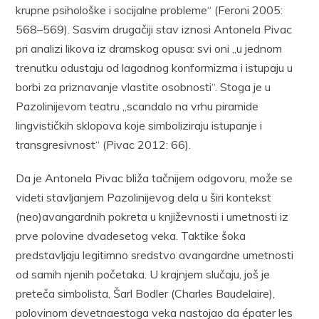
krupne psihološke i socijalne probleme“ (Feroni 2005:
568–569). Sasvim drugačiji stav iznosi Antonela Pivac
pri analizi likova iz dramskog opusa: svi oni „u jednom
trenutku odustaju od lagodnog konformizma i istupaju u
borbi za priznavanje vlastite osobnosti“. Stoga je u
Pazolinijevom teatru „scandalo na vrhu piramide
lingvističkih sklopova koje simboliziraju istupanje i
transgresivnost“ (Pivac 2012: 66).
Da je Antonela Pivac bliža tačnijem odgovoru, može se
videti stavljanjem Pazolinijevog dela u širi kontekst
(neo)avangardnih pokreta u književnosti i umetnosti iz
prve polovine dvadesetog veka. Taktike šoka
predstavljaju legitimno sredstvo avangardne umetnosti
od samih njenih početaka. U krajnjem slučaju, još je
preteča simbolista, Šarl Bodler (Charles Baudelaire),
polovinom devetnaestoga veka nastojao da épater les