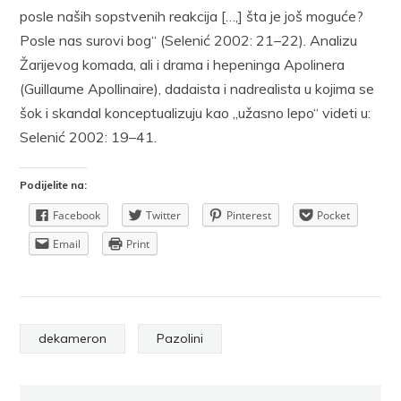
posle naših sopstvenih reakcija […,] šta je još moguće?
Posle nas surovi bog“ (Selenić 2002: 21–22). Analizu
Žarijevog komada, ali i drama i hepeninga Apolinera
(Guillaume Apollinaire), dadaista i nadrealista u kojima se
šok i skandal konceptualizuju kao „užasno lepo“ videti u:
Selenić 2002: 19–41.
Podijelite na:
Facebook
Twitter
Pinterest
Pocket
Email
Print
dekameron
Pazolini