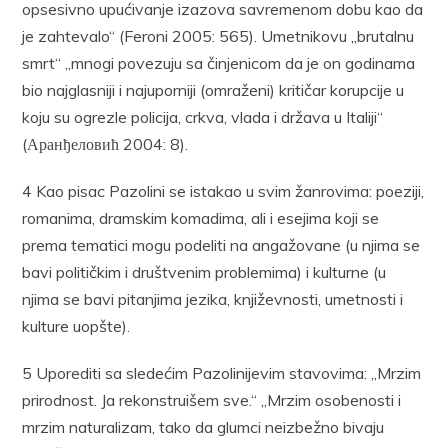
opsesivno upućivanje izazova savremenom dobu kao da
je zahtevalo“ (Feroni 2005: 565). Umetnikovu „brutalnu
smrt“ „mnogi povezuju sa činjenicom da je on godinama
bio najglasniji i najuporniji (omraženi) kritičar korupcije u
koju su ogrezle policija, crkva, vlada i država u Italiji“
(Аранђеловић 2004: 8).
4 Kao pisac Pazolini se istakao u svim žanrovima: poeziji,
romanima, dramskim komadima, ali i esejima koji se
prema tematici mogu podeliti na angažovane (u njima se
bavi političkim i društvenim problemima) i kulturne (u
njima se bavi pitanjima jezika, književnosti, umetnosti i
kulture uopšte).
5 Uporediti sa sledećim Pazolinijevim stavovima: „Mrzim
prirodnost. Ja rekonstruišem sve.“ „Mrzim osobenosti i
mrzim naturalizam, tako da glumci neizbežno bivaju