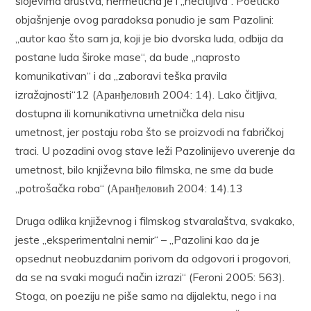
slojevima društva, hermetična je i „nečitljiva“. Poetičko
objašnjenje ovog paradoksa ponudio je sam Pazolini:
„autor kao što sam ja, koji je bio dvorska luda, odbija da
postane luda široke mase“, da bude „naprosto
komunikativan“ i da „zaboravi teška pravila
izražajnosti“12 (Аранђеловић 2004: 14). Lako čitljiva,
dostupna ili komunikativna umetnička dela nisu
umetnost, jer postaju roba što se proizvodi na fabričkoj
traci. U pozadini ovog stave leži Pazolinijevo uverenje da
umetnost, bilo književna bilo filmska, ne sme da bude
„potrošačka roba“ (Аранђеловић 2004: 14).13
Druga odlika književnog i filmskog stvaralaštva, svakako,
jeste „eksperimentalni nemir“ – „Pazolini kao da je
opsednut neobuzdanim porivom da odgovori i progovori,
da se na svaki mogući način izrazi“ (Feroni 2005: 563).
Stoga, on poeziju ne piše samo na dijalektu, nego i na