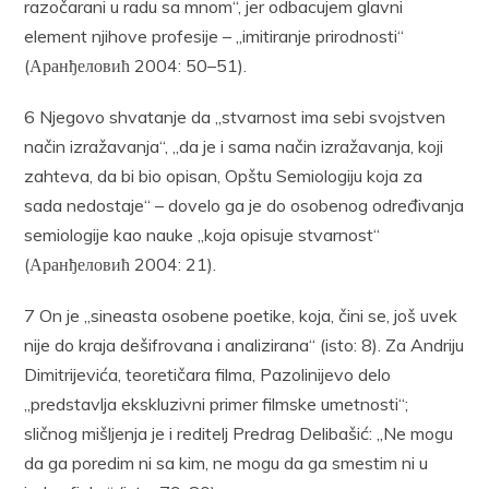
razočarani u radu sa mnom“, jer odbacujem glavni
element njihove profesije – „imitiranje prirodnosti“
(Аранђеловић 2004: 50–51).
6 Njegovo shvatanje da „stvarnost ima sebi svojstven
način izražavanja“, „da je i sama način izražavanja, koji
zahteva, da bi bio opisan, Opštu Semiologiju koja za
sada nedostaje“ – dovelo ga je do osobenog određivanja
semiologije kao nauke „koja opisuje stvarnost“
(Аранђеловић 2004: 21).
7 On je „sineasta osobene poetike, koja, čini se, još uvek
nije do kraja dešifrovana i analizirana“ (isto: 8). Za Andriju
Dimitrijevića, teoretičara filma, Pazolinijevo delo
„predstavlja ekskluzivni primer filmske umetnosti“;
sličnog mišljenja je i reditelj Predrag Delibašić: „Ne mogu
da ga poredim ni sa kim, ne mogu da ga smestim ni u