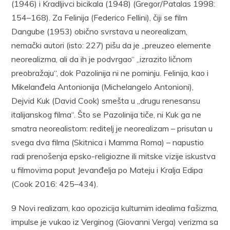
(1946) i Kradljivci bicikala (1948) (Gregor/Patalas 1998:
154–168). Za Felinija (Federico Fellini), čiji se film
Dangube (1953) obično svrstava u neorealizam,
nemački autori (isto: 227) pišu da je „preuzeo elemente
neorealizma, ali da ih je podvrgao“ „izrazito ličnom
preobražaju“, dok Pazolinija ni ne pominju. Felinija, kao i
Mikelanđela Antonionija (Michelangelo Antonioni),
Dejvid Kuk (David Cook) smešta u „drugu renesansu
italijanskog filma“. Što se Pazolinija tiče, ni Kuk ga ne
smatra neorealistom: reditelj je neorealizam – prisutan u
svega dva filma (Skitnica i Mamma Roma) – napustio
radi prenošenja epsko-religiozne ili mitske vizije iskustva
u filmovima poput Jevanđelja po Mateju i Kralja Edipa
(Cook 2016: 425–434).
9 Novi realizam, kao opozicija kulturnim idealima fašizma,
impulse je vukao iz Verginog (Giovanni Verga) verizma sa