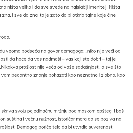
a ništa veliko i da sve svede na najslabiji imenitelj. Ništa
zna, i sve da zna, to je zato da bi otkrio tajne koje čine
roda.
odu veoma podseća na govor demagoga: „niko nije veći od
osti da hoće da vas nadmaši – vas koji ste dobri – taj je
 „Nikakva prošlost nije veća od vaše sadašnjosti, a sve što
e će vam pedantno znanje pokazati kao neznatno i zlobno, kao
skriva svoju pojedinačnu mržnju pod maskom opšteg. I baš
n suština i večnu nužnost, istoričar mora da se poziva na
prošlost. Demagog poriče telo da bi utvrdio suverenost