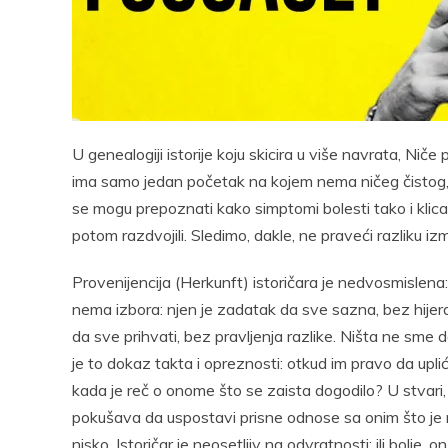
Pocke
U genealogiji istorije koju skicira u više navrata, Niče p
ima samo jedan početak na kojem nema ničeg čistog, 
se mogu prepoznati kako simptomi bolesti tako i klica 
potom razdvojili. Sledimo, dakle, ne praveći razliku iz
Provenijencija (Herkunft) istoričara je nedvosmislena:
nema izbora: njen je zadatak da sve sazna, bez hijera
da sve prihvati, bez pravljenja razlike. Ništa ne sme da
je to dokaz takta i opreznosti: otkud im pravo da upl
kada je reč o onome što se zaista dogodilo? U stvari, 
pokušava da uspostavi prisne odnose sa onim što je n
nisko. Istoričar je neosetljiv na odvratnosti: ili bolj