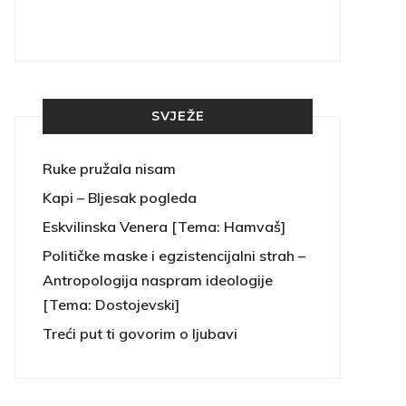
SVJEŽE
Ruke pružala nisam
Kapi – Bljesak pogleda
Eskvilinska Venera [Tema: Hamvaš]
Političke maske i egzistencijalni strah –
Antropologija naspram ideologije
[Tema: Dostojevski]
Treći put ti govorim o ljubavi