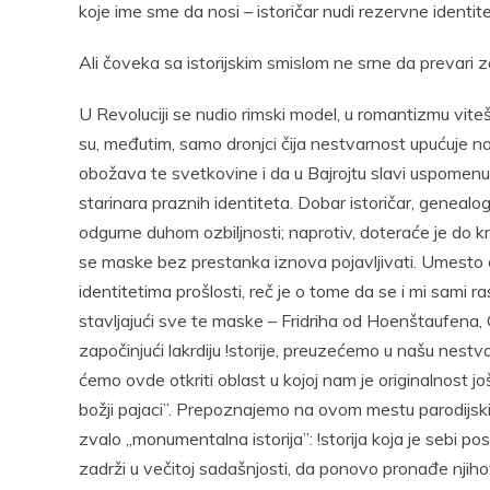
koje ime sme da nosi – istoričar nudi rezervne identitete
Ali čoveka sa istorijskim smislom ne srne da prevari 
U Revoluciji se nudio rimski model, u romantizmu vite
su, međutim, samo dronjci čija nestvarnost upućuje 
obožava te svetkovine i da u Bajrojtu slavi uspomen
starinara praznih identiteta. Dobar istoričar, genealog
odgurne duhom ozbiljnosti; naprotiv, doteraće je do kr
se maske bez prestanka iznova pojavljivati. Umesto 
identitetima prošlosti, reč je o tome da se i mi sami r
stavljajući sve te maske – Fridriha od Hoenštaufena,
započinjući lakrdiju !storije, preuzećemo u našu nestva
ćemo ovde otkriti oblast u kojoj nam je originalnost jo
božji pajaci”. Prepoznajemo na ovom mestu parodijs
zvalo „monumentalna istorija”: !storija koja je sebi p
zadrži u večitoj sadašnjosti, da ponovo pronađe njih