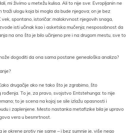
ali, mi živimo u metežu kulisa. Ali to nije sve: Evropljanin ne
 traži ulogu koja bi mogla da bude njegova; on je bez
X vek, spontano, istoričar: malokrvnost njegovih snaga,
izvode isti učinak kao i asketska mučenja; nesposobnost da
nja na ono što je bilo učinjeno pre i na drugom mestu, sve to
se može dogoditi da ona sama postane genealoška analiza?
nanje?
Kako drugačije ako ne tako što je zgrabimo, što
rođenja. To je, za pravo, svojstvo Entstehunga: to nije
mano; to je scena na kojoj se sile izlažu opasnosti i
 budu i zaplenjene. Mesto nastanka metafizike bila je upravo
egova vera u besmrtnost.
a je okrene protiv nje same – i bez sumnje je, više nego