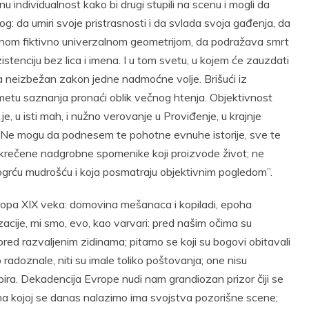
u individualnost kako bi drugi stupili na scenu i mogli da
g: da umiri svoje pristrasnosti i da svlada svoja gađenja, da
dnom fiktivno univerzalnom geometrijom, da podražava smrt
stenciju bez lica i imena. I u tom svetu, u kojem će zauzdati
ma neizbežan zakon jedne nadmoćne volje. Brišući iz
etu saznanja pronaći oblik večnog htenja. Objektivnost
je, u isti mah, i nužno verovanje u Proviđenje, u krajnje
ta. „Ne mogu da podnesem te pohotne evnuhe istorije, sve te
rečene nadgrobne spomenike koji proizvode život; ne
grću mudrošću i koja posmatraju objektivnim pogledom”.
ropa XIX veka: domovina mešanaca i kopiladi, epoha
acije, mi smo, evo, kao varvari: pred našim očima su
pred razvaljenim zidinama; pitamo se koji su bogovi obitavali
 radoznale, niti su imale toliko poštovanja; one nisu
ira. Dekadencija Evrope nudi nam grandiozan prizor čiji se
na kojoj se danas nalazimo ima svojstva pozorišne scene;