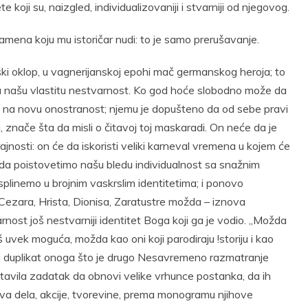
 koji su, naizgled, individualizovaniji i stvarniji od njegovog.
zamena koju mu istoričar nudi: to je samo prerušavanje.
ški oklop, u vagnerijanskoj epohi mač germanskog heroja; to
na našu vlastitu nestvarnost. Ko god hoće slobodno može da
u na novu onostranost; njemu je dopušteno da od sebe pravi
, znače šta da misli o čitavoj toj maskaradi. On neće da je
ajnosti: on će da iskoristi veliki karneval vremena u kojem će
da poistovetimo našu bledu individualnost sa snažnim
asplinemo u brojnim vaskrslim identitetima; i ponovo
 Cezara, Hrista, Dionisa, Zaratustre možda – iznova
rnost još nestvarniji identitet Boga koji ga je vodio. „Možda
š uvek moguća, možda kao oni koji parodiraju !storiju i kao
ki duplikat onoga što je drugo Nesavremeno razmatranje
ostavila zadatak da obnovi velike vrhunce postanka, da ih
ova dela, akcije, tvorevine, prema monogramu njihove