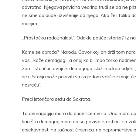
odvratno. Njegova prividna vedrina trudi se da ne prizn
ne sme da bude uzvišenije od njega. Ako želi toliko da 
manjim.
„Prostačka radoznalost”. Odakle potiče istorija? Iz na
Kome se obraća? Narodu. Govor koji on drži tom nar
vas”, kaže demagog, ,,a onaj ko bi imao toliko nadmen
zao”; istorićar, dvojnik demagoga, služi mu kao odjek:
se u !storiji može pojaviti sa izgledom veličine moj
nesreću”.
Preci istoričara sežu do Sokrata.
Ta demagogija mora da bude licemerna. Ona mora da 
kao što demagog mora da se poziva na istinu, na zako
objektivnost, na tačnost činjenica, na nepromenljivu 