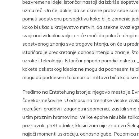
bezvremene ideje; istoričar nastoji da izbriše sopstven
uzmu reč. On će, dakle, da se okrene protiv sebe samo
pomuti sopstvenu perspektivu kako bi je zamenio je
kako bi ušao u kraljevstvo mrtvih, da stekne kvaziegzi
svoju individualnu volju, on će moći da pokaže drugi
sopstvenog znanja sve tragove htenja, on će u predm
istoričara je preokretanje odnosa htenja u znanje, što 
uzroke i teleologiju. Istoričar pripada porodici aske
kokete asketskog ideala; ne mogu da podnesem te ok
mogu da podnesem ta umorna i mlitava bića koja se o
Pređimo na Entstehung istorije; njegovo mesto je Ev
čoveka-mešavine. U odnosu na trenutke visoke civiliz
razrušeni gradovi i zagonetni spomenici; zastali smo 
u tim praznim hramovima. Velike epohe nisu bile toliko
poznavale prethodnike; klasicizam nije znao za Šeksp
najjači momenti uskraćuju, odnosno gube. Pozornica 