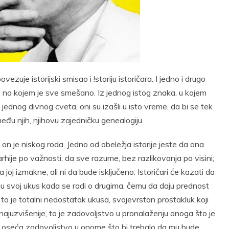
t
Email
Print
ovezuje istorijski smisao i !storiju istoričara. I jedno i drugo
na kojem je sve smešano. Iz jednog istog znaka, u kojem
jednog divnog cveta, oni su izašli u isto vreme, da bi se tek
među njih, njihovu zajedničku genealogiju.
 on je niskog roda. Jedno od obeležja istorije jeste da ona
rhije po važnosti; da sve razume, bez razlikovanja po visini;
 joj izmakne, ali ni da bude isključeno. Istoričari će kazati da
iću svoj ukus kada se radi o drugima, čemu da daju prednost
to je totalni nedostatak ukusa, svojevrstan prostakluk koji
ajuzvišenije, to je zadovoljstvo u pronalaženju onoga što je
e, on oseća zadovoljstvo u onome što bi trebalo da mu bude