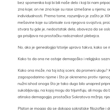
bez spomenika koji bi bili naše delo i koji bi nam pripad
zna koje; on ne zna koje su rase izmešane u njemu; on
individualnosti. Prema tome, razumljivo je zašto je XI
mešavine koje su izbrisale sva njegova svojstva, pro
stvara tu gde je, nedostatak dela, obaveza da se osla
ga prisiljava na prostačku radoznalost plebejca.
No, ako je genealogija !storije upravo takva, kako 
Kako to da ona ne ostaje demagoško i religijsko saz
Kako ona može, na toj istoj sceni, da promeni ulogu? 
zagospodarimo njome i što je okrenemo protiv njenog 
nužni ishod onoga što je tako dugo bilo unapred pripre
sukobljavaju, na kojoj mogu da trijumfuju, ali mogu da
atinska demagogija, prostačka Sokratova mržnja, nj
Platon je mogao da se dokopa sokratske filozofije i d