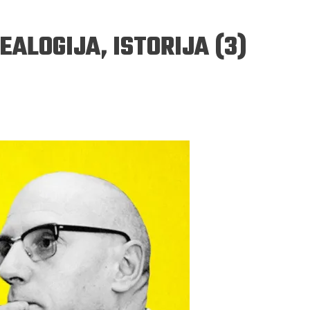
EALOGIJA, ISTORIJA (3)
ERGEJ JESENJIN
DRAGAN VELIKIĆ
 navikli na življenje pod
Literatura niti prepisuje, niti prep
, navikli smo da užižemo
život, već ga nanovo stvara.
ed ikonama, ali ne i pred
čovjekom.
Podijelite na:
Facebook
Twitter
Pinter
Podijelite na:
Pocket
Email
Print
Twitter
Pinterest