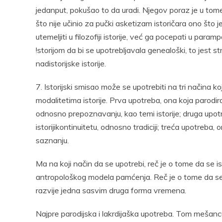
jedanput, pokušao to da uradi. Njegov poraz je u tome
što nije učinio za pučki asketizam istoričara ono što
utemeljiti u filozofiji istorije, već ga pocepati u par
!storijom da bi se upotrebljavala genealoški, to jest st
nadistorijske istorije.
7. Istorijski smisao može se upotrebiti na tri načina ko
modalitetima istorije. Prva upotreba, ona koja parodira
odnosno prepoznavanju, kao temi istorije; druga upotre
istorijikontinuitetu, odnosno tradiciji; treća upotreba, o
saznanju.
Ma na koji način da se upotrebi, reč je o tome da se 
antropološkog modela pamćenja. Reč je o tome da se o
razvije jedna sasvim druga forma vremena.
Najpre parodijska i lakrdijaška upotreba. Tom mešancu i