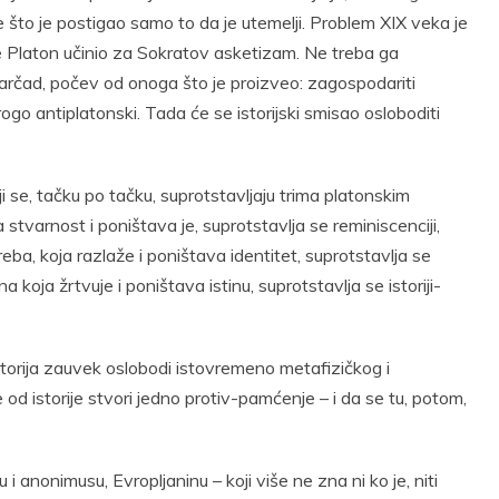
 što je postigao samo to da je utemelji. Problem XIX veka je
 je Platon učinio za Sokratov asketizam. Ne treba ga
amparčad, počev od onoga što je proizveo: zagospodariti
rogo antiplatonski. Tada će se istorijski smisao osloboditi
ji se, tačku po tačku, suprotstavljaju trima platonskim
 stvarnost i poništava je, suprotstavlja se reminiscenciji,
ba, koja razlaže i poništava identitet, suprotstavlja se
na koja žrtvuje i poništava istinu, suprotstavlja se istoriji-
istorija zauvek oslobodi istovremeno metafizičkog i
d istorije stvori jedno protiv-pamćenje – i da se tu, potom,
 anonimusu, Evropljaninu – koji više ne zna ni ko je, niti