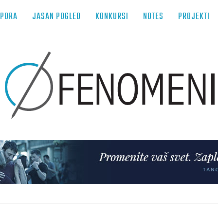
TPORA
JASAN POGLED
KONKURSI
NOTES
PROJEKTI