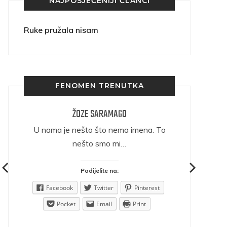
NAJPOSJEĆENIJI ČLANCI
Ruke pružala nisam
FENOMEN TRENUTKA
ŽOZE SARAMAGO
ričava
U nama je nešto što nema imena. To
nešto smo mi…
Podijelite na:
est
Facebook
Twitter
Pinterest
Pocket
Email
Print