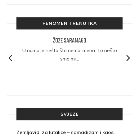
FENOMEN TRENUTKA
ŽOZE SARAMAGO
epričava
U nama je nešto što nema imena. To nešto
ra.
smo mi…
SVJEŽE
Zemljovidi za lutalice – nomadizam i kaos