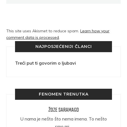
This site uses Akismet to reduce spam.
Learn how your
comment data is processed
.
NAJPOSJEĆENIJI ČLANCI
Treći put ti govorim o ljubavi
FENOMEN TRENUTKA
ŽOZE SARAMAGO
epričava
U nama je nešto što nema imena. To nešto
ra.
smo mi…