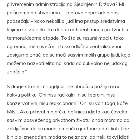
privremenim administracijama Sjedinjenih Država? Mi
počinjemo da shvatamo – zapravo neprekidno nas
podsećaju – kako nekoliko ljudi ima pristup sredstvima
kojima se za nekoliko dana kontinenti mogu pretvoriti u
termonuklearne otpade. To što su resursi moći u tako
ogromnoj meri uvećani i tako odlučno centralizovani
zasigurno znači da su moći sasvim malih grupa ljudi, koje
možemo nazvati elitama, sada od bukvalno neljudskog
značaja.”
S druge strane, mnogi ljudi „ne obraćaju pažnju ni na
kakvu politiku. Oni nisu radikalni, nisu liberalni, nisu
konzervativni, nisu reakcionarni.” Oni su van toga, kaže
Mils: „Ako prihvatimo grčku definiciju idiota kao čoveka
sasvim posvećenog privatnom životu, onda moramo da
zaključimo da su mnogi američki građani sada idioti. I ne
bih bio iznenađen, mada to ne znam, da neki takvi idioti