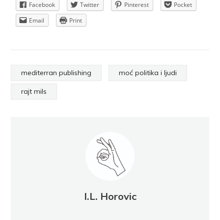
Facebook
Twitter
Pinterest
Pocket
Email
Print
mediterran publishing
moć politika i ljudi
rajt mils
I.L. Horovic