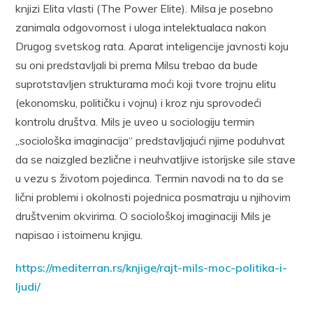
knjizi Elita vlasti (The Power Elite). Milsa je posebno
zanimala odgovornost i uloga intelektualaca nakon
Drugog svetskog rata. Aparat inteligencije javnosti koju
su oni predstavljali bi prema Milsu trebao da bude
suprotstavljen strukturama moći koji tvore trojnu elitu
(ekonomsku, političku i vojnu) i kroz nju sprovodeći
kontrolu društva. Mils je uveo u sociologiju termin
„sociološka imaginacija“ predstavljajući njime poduhvat
da se naizgled bezlične i neuhvatljive istorijske sile stave
u vezu s životom pojedinca. Termin navodi na to da se
lični problemi i okolnosti pojednica posmatraju u njihovim
društvenim okvirima. O sociološkoj imaginaciji Mils je
napisao i istoimenu knjigu.
https://mediterran.rs/knjige/rajt-mils-moc-politika-i-
ljudi/