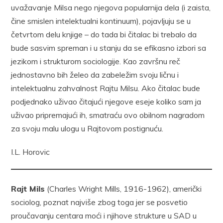
uvažavanje Milsa nego njegova popularnija dela (i zaista,
čine smislen intelektualni kontinuum), pojavljuju se u
četvrtom delu knjige – do tada bi čitalac bi trebalo da
bude sasvim spreman i u stanju da se efikasno izbori sa
jezikom i strukturom sociologije. Kao završnu reč
jednostavno bih želeo da zabeležim svoju ličnu i
intelektualnu zahvalnost Rajtu Milsu. Ako čitalac bude
podjednako uživao čitajući njegove eseje koliko sam ja
uživao pripremajući ih, smatraću ovo obilnom nagradom
za svoju malu ulogu u Rajtovom postignuću.
I.L. Horovic
Rajt Mils
(Charles Wright Mills, 1916-1962), američki
sociolog, poznat najviše zbog toga jer se posvetio
proučavanju centara moći i njihove strukture u SAD u