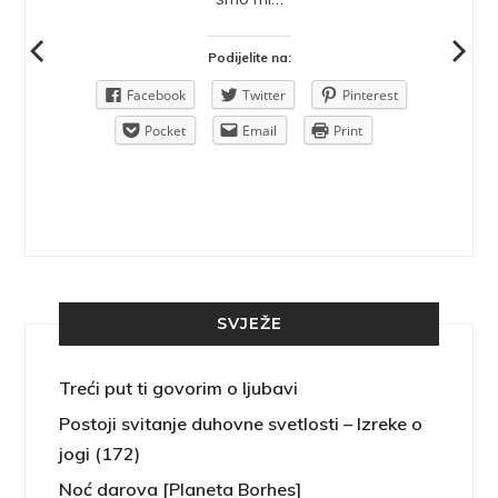
Podijelite na:
Pinterest
Facebook
Twitter
Pinterest
rint
Pocket
Email
Print
SVJEŽE
Treći put ti govorim o ljubavi
Postoji svitanje duhovne svetlosti – Izreke o
jogi (172)
Noć darova [Planeta Borhes]