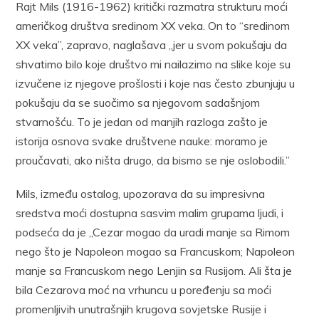
Rajt Mils (1916-1962) kritički razmatra strukturu moći
američkog društva sredinom XX veka. On to “sredinom
XX veka”, zapravo, naglašava „jer u svom pokušaju da
shvatimo bilo koje društvo mi nailazimo na slike koje su
izvučene iz njegove prošlosti i koje nas često zbunjuju u
pokušaju da se suočimo sa njegovom sadašnjom
stvarnošću. To je jedan od manjih razloga zašto je
istorija osnova svake društvene nauke: moramo je
proučavati, ako ništa drugo, da bismo se nje oslobodili.”
Mils, između ostalog, upozorava da su impresivna
sredstva moći dostupna sasvim malim grupama ljudi, i
podseća da je „Cezar mogao da uradi manje sa Rimom
nego što je Napoleon mogao sa Francuskom; Napoleon
manje sa Francuskom nego Lenjin sa Rusijom. Ali šta je
bila Cezarova moć na vrhuncu u poređenju sa moći
promenljivih unutrašnjih krugova sovjetske Rusije i