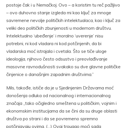
postoje čak i u Nemačkoj. Ovo – a koristim tu reč pažljivo
– ovo duhovno stanje izgleda mi kao ključ za mnoge
savremene nevolje političkih intelektualaca, kao i ključ za
veliki deo političkih zbunjenosti u modernom društvu.
Intelektualno ‘ubeđenje’ i moralno ‘uverenje’ nisu
potrebni, ni kod vladara ni kod potčinjenih, da bi
vladarska moć istrajala i cvetala. Što se tiče uloge
ideologija, njihovo često odsustvo i preovlađivanje
masovne ravnodušnosti svakako su dve glavne političke
činjenice o današnjim zapadnim društvima.”
Mils, takođe, ističe da je u Sjedinjenim Državama moć
donošenja odluka od nacionalnog i internacionalnog
značaja „tako očigledno smeštena u političkim, vojnim i
ekonomskim institucijama da se čini da su druge oblasti
društva po strani i da se povremeno spremno
potčinjavaju ovima. (…) Ovaj trougao moći sada