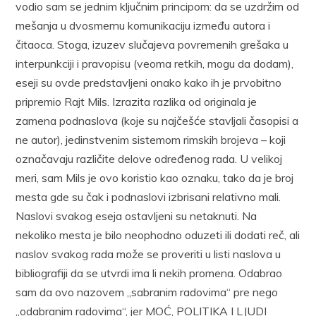
vodio sam se jednim ključnim principom: da se uzdržim od
mešanja u dvosmernu komunikaciju između autora i
čitaoca. Stoga, izuzev slučajeva povremenih grešaka u
interpunkciji i pravopisu (veoma retkih, mogu da dodam),
eseji su ovde predstavljeni onako kako ih je prvobitno
pripremio Rajt Mils. Izrazita razlika od originala je
zamena podnaslova (koje su najčešće stavljali časopisi a
ne autor), jedinstvenim sistemom rimskih brojeva – koji
označavaju različite delove određenog rada. U velikoj
meri, sam Mils je ovo koristio kao oznaku, tako da je broj
mesta gde su čak i podnaslovi izbrisani relativno mali.
Naslovi svakog eseja ostavljeni su netaknuti. Na
nekoliko mesta je bilo neophodno oduzeti ili dodati reč, ali
naslov svakog rada može se proveriti u listi naslova u
bibliografiji da se utvrdi ima li nekih promena. Odabrao
sam da ovo nazovem „sabranim radovima“ pre nego
„odabranim radovima“, jer MOĆ, POLITIKA I LJUDI