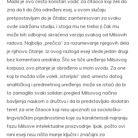
Mada je ovo često koristan vodič za čitaoca koji želi da
zna da li da čita određeni esej, u ovom slučaju
pretpostavljam da je čitalac zainteresovan za svaku
ovde sadržanu studiju, i stoga mu ne treba (i čak mu
može biti odbojna) skraćena verzija svakog od Milsovih
radova. Najbolja „prečica“ za razumevanje njegovih dela
je njihovo čitanje. Iz ovog razloga eseji slede jedan drugi
bez komentara urednika. Što se tiče uređenja Milsovog
korpusa, ovo pitanje je obrađeno u mom uvodu. Za one
koji bi možda više voleli „istorijski“ sled, umesto datog
analitičkog i predmetnog uređenja, može se istaći da bi
to zamaglilo svaki solidan pregled Milsovog načina
bavljenja naukom o društvu i da bi predstavljalo dodatan
teret za one čitaoce koji nisu upoznati sa sociološko-
lingvističkim pojedinostima koje su karakterisali najraniju
fazu Milsove intelektualne proizvodnje. Ipak, pošto ovi
rani eseji nisu ništa manje ključni i značajni za