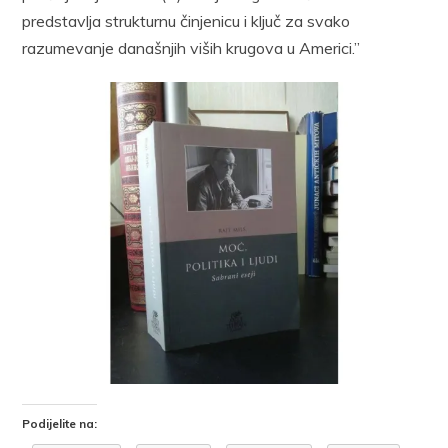
predstavlja strukturnu činjenicu i ključ za svako
razumevanje današnjih viših krugova u Americi.”
Podijelite na: