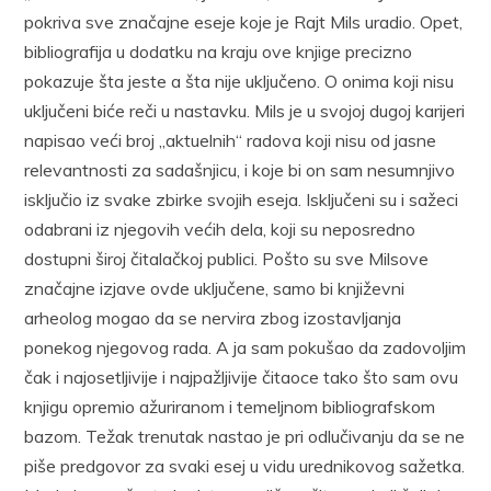
pokriva sve značajne eseje koje je Rajt Mils uradio. Opet,
bibliografija u dodatku na kraju ove knjige precizno
pokazuje šta jeste a šta nije uključeno. O onima koji nisu
uključeni biće reči u nastavku. Mils je u svojoj dugoj karijeri
napisao veći broj „aktuelnih“ radova koji nisu od jasne
relevantnosti za sadašnjicu, i koje bi on sam nesumnjivo
isključio iz svake zbirke svojih eseja. Isključeni su i sažeci
odabrani iz njegovih većih dela, koji su neposredno
dostupni široj čitalačkoj publici. Pošto su sve Milsove
značajne izjave ovde uključene, samo bi književni
arheolog mogao da se nervira zbog izostavljanja
ponekog njegovog rada. A ja sam pokušao da zadovoljim
čak i najosetljivije i najpažljivije čitaoce tako što sam ovu
knjigu opremio ažuriranom i temeljnom bibliografskom
bazom. Težak trenutak nastao je pri odlučivanju da se ne
piše predgovor za svaki esej u vidu urednikovog sažetka.