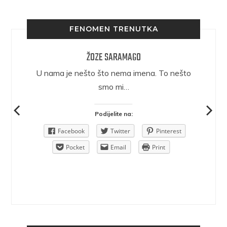
FENOMEN TRENUTKA
ŽOZE SARAMAGO
epričava
U nama je nešto što nema imena. To nešto
ra.
smo mi…
Podijelite na:
Pinterest
Facebook
Twitter
Pinterest
rint
Pocket
Email
Print