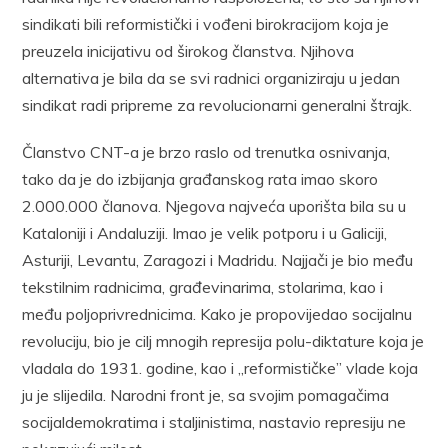
sindikati bili reformistički i vođeni birokracijom koja je
preuzela inicijativu od širokog članstva. Njihova
alternativa je bila da se svi radnici organiziraju u jedan
sindikat radi pripreme za revolucionarni generalni štrajk.
Članstvo CNT-a je brzo raslo od trenutka osnivanja,
tako da je do izbijanja građanskog rata imao skoro
2.000.000 članova. Njegova najveća uporišta bila su u
Kataloniji i Andaluziji. Imao je velik potporu i u Galiciji,
Asturiji, Levantu, Zaragozi i Madridu. Najjači je bio među
tekstilnim radnicima, građevinarima, stolarima, kao i
među poljoprivrednicima. Kako je propovijedao socijalnu
revoluciju, bio je cilj mnogih represija polu-diktature koja je
vladala do 1931. godine, kao i „reformističke” vlade koja
ju je slijedila. Narodni front je, sa svojim pomagačima
socijaldemokratima i staljinistima, nastavio represiju ne