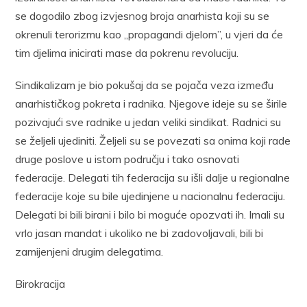
se dogodilo zbog izvjesnog broja anarhista koji su se
okrenuli terorizmu kao „propagandi djelom”, u vjeri da će
tim djelima inicirati mase da pokrenu revoluciju.
Sindikalizam je bio pokušaj da se pojača veza između
anarhističkog pokreta i radnika. Njegove ideje su se širile
pozivajući sve radnike u jedan veliki sindikat. Radnici su
se željeli ujediniti. Željeli su se povezati sa onima koji rade
druge poslove u istom području i tako osnovati
federacije. Delegati tih federacija su išli dalje u regionalne
federacije koje su bile ujedinjene u nacionalnu federaciju.
Delegati bi bili birani i bilo bi moguće opozvati ih. Imali su
vrlo jasan mandat i ukoliko ne bi zadovoljavali, bili bi
zamijenjeni drugim delegatima.
Birokracija