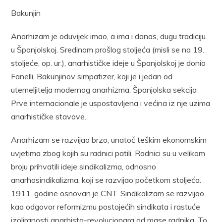
Bakunjin
Anarhizam je oduvijek imao, a ima i danas, dugu tradiciju
u Španjolskoj. Sredinom prošlog stoljeća (misli se na 19.
stoljeće, op. ur.), anarhističke ideje u Španjolskoj je donio
Fanelli, Bakunjinov simpatizer, koji je i jedan od
utemeljitelja modernog anarhizma. Španjolska sekcija
Prve internacionale je uspostavljena i većina iz nje uzima
anarhističke stavove.
Anarhizam se razvijao brzo, unatoč teškim ekonomskim
uvjetima zbog kojih su radnici patili. Radnici su u velikom
broju prihvatili ideje sindikalizma, odnosno
anarhosindikalizma, koji se razvijao početkom stoljeća.
1911. godine osnovan je CNT. Sindikalizam se razvijao
kao odgovor reformizmu postojećih sindikata i rastuće
izoliranosti anarhista-revolucionara od mase radnika. To