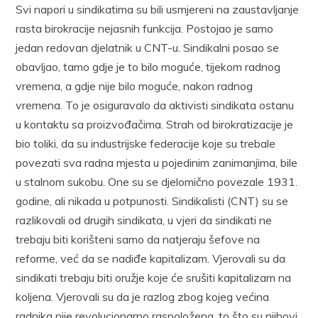
Svi napori u sindikatima su bili usmjereni na zaustavljanje
rasta birokracije nejasnih funkcija. Postojao je samo
jedan redovan djelatnik u CNT-u. Sindikalni posao se
obavljao, tamo gdje je to bilo moguće, tijekom radnog
vremena, a gdje nije bilo moguće, nakon radnog
vremena. To je osiguravalo da aktivisti sindikata ostanu
u kontaktu sa proizvođačima. Strah od birokratizacije je
bio toliki, da su industrijske federacije koje su trebale
povezati sva radna mjesta u pojedinim zanimanjima, bile
u stalnom sukobu. One su se djelomično povezale 1931.
godine, ali nikada u potpunosti. Sindikalisti (CNT) su se
razlikovali od drugih sindikata, u vjeri da sindikati ne
trebaju biti korišteni samo da natjeraju šefove na
reforme, već da se nadiđe kapitalizam. Vjerovali su da
sindikati trebaju biti oružje koje će srušiti kapitalizam na
koljena. Vjerovali su da je razlog zbog kojeg većina
radnika nije revolucionarno raspoložena, to što su njihovi