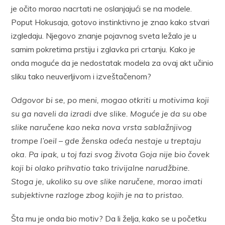
je očito morao nacrtati ne oslanjajući se na modele.
Poput Hokusaja, gotovo instinktivno je znao kako stvari
izgledaju. Njegovo znanje pojavnog sveta ležalo je u
samim pokretima prstiju i zglavka pri crtanju. Kako je
onda moguće da je nedostatak modela za ovaj akt učinio
sliku tako neuverljivom i izveštačenom?
Odgovor bi se, po meni, mogao otkriti u motivima koji
su ga naveli da izradi dve slike. Moguće je da su obe
slike naručene kao neka nova vrsta sablažnjivog
trompe l’oeil – gde ženska odeća nestaje u treptaju
oka. Pa ipak, u toj fazi svog života Goja nije bio čovek
koji bi olako prihvatio tako trivijalne narudžbine.
Stoga je, ukoliko su ove slike naručene, morao imati
subjektivne razloge zbog kojih je na to pristao.
Šta mu je onda bio motiv? Da li želja, kako se u početku