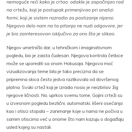
nemoguće reći kako je crtao: odakle je započinjao rad
na crtežu, koji je postupak primenjivao pri analizi
formi, koji je sistem razradio za postizanje nijansi.
Njegovo delo nam na ta pitanja ne nudi odgovore, jer
je bio zainteresovan isključivo za ono šta je slikao.
Njegov umetnički dar, u tehničkom i imaginativnom
pogledu, bio je zaista čudesan. Njegova kontrola četkice
može se uporediti sa onom Hokusaja. Njegova moć
vizualizovanja teme bila je tako precizna da se
pripremna skica često jedva razlikovala od dovršenog
platna. Svaki crtež koji je izradio nosio je neizbrisiv žig
njegove ličnosti. No, uprkos svemu tome, Gojini crteži su
u izvesnom pogledu bezlični, automatski, lišeni osećanja
kao i otisci stopala – zanimanje koje u nama ne počiva u
samim otiscima već u onome što nam kazuju o događaju
usled kojeg su nastali.