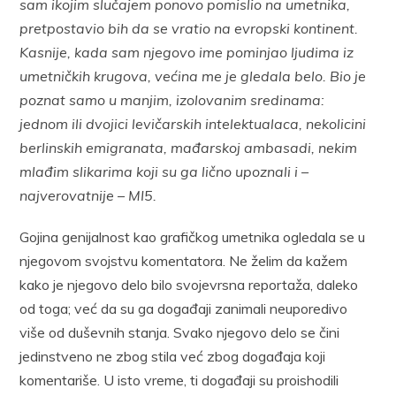
sam ikojim slučajem ponovo pomislio na umetnika,
pretpostavio bih da se vratio na evropski kontinent.
Kasnije, kada sam njegovo ime pominjao ljudima iz
umetničkih krugova, većina me je gledala belo. Bio je
poznat samo u manjim, izolovanim sredinama:
jednom ili dvojici levičarskih intelektualaca, nekolicini
berlinskih emigranata, mađarskoj ambasadi, nekim
mlađim slikarima koji su ga lično upoznali i –
najverovatnije – MI5.
Gojina genijalnost kao grafičkog umetnika ogledala se u
njegovom svojstvu komentatora. Ne želim da kažem
kako je njegovo delo bilo svojevrsna reportaža, daleko
od toga; već da su ga događaji zanimali neuporedivo
više od duševnih stanja. Svako njegovo delo se čini
jedinstveno ne zbog stila već zbog događaja koji
komentariše. U isto vreme, ti događaji su proishodili