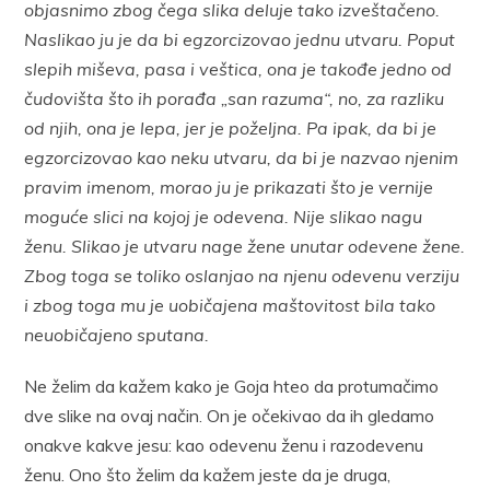
objasnimo zbog čega slika deluje tako izveštačeno.
Naslikao ju je da bi egzorcizovao jednu utvaru. Poput
slepih miševa, pasa i veštica, ona je takođe jedno od
čudovišta što ih porađa „san razuma“, no, za razliku
od njih, ona je lepa, jer je poželjna. Pa ipak, da bi je
egzorcizovao kao neku utvaru, da bi je nazvao njenim
pravim imenom, morao ju je prikazati što je vernije
moguće slici na kojoj je odevena. Nije slikao nagu
ženu. Slikao je utvaru nage žene unutar odevene žene.
Zbog toga se toliko oslanjao na njenu odevenu verziju
i zbog toga mu je uobičajena maštovitost bila tako
neuobičajeno sputana.
Ne želim da kažem kako je Goja hteo da protumačimo
dve slike na ovaj način. On je očekivao da ih gledamo
onakve kakve jesu: kao odevenu ženu i razodevenu
ženu. Ono što želim da kažem jeste da je druga,