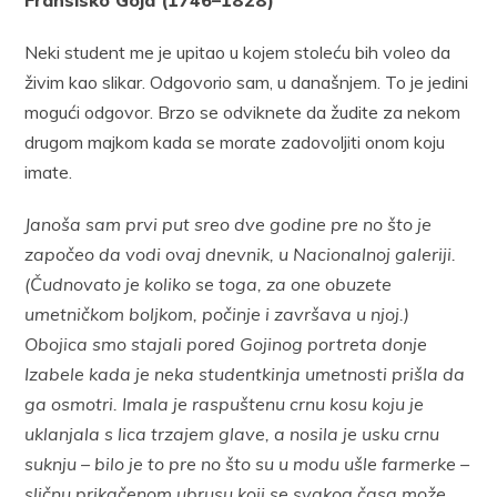
Fransisko Goja (1746–1828)
Neki student me je upitao u kojem stoleću bih voleo da
živim kao slikar. Odgovorio sam, u današnjem. To je jedini
mogući odgovor. Brzo se odviknete da žudite za nekom
drugom majkom kada se morate zadovoljiti onom koju
imate.
Janoša sam prvi put sreo dve godine pre no što je
započeo da vodi ovaj dnevnik, u Nacionalnoj galeriji.
(Čudnovato je koliko se toga, za one obuzete
umetničkom boljkom, počinje i završava u njoj.)
Obojica smo stajali pored Gojinog portreta donje
Izabele kada je neka studentkinja umetnosti prišla da
ga osmotri. Imala je raspuštenu crnu kosu koju je
uklanjala s lica trzajem glave, a nosila je usku crnu
suknju – bilo je to pre no što su u modu ušle farmerke –
sličnu prikačenom ubrusu koji se svakog časa može