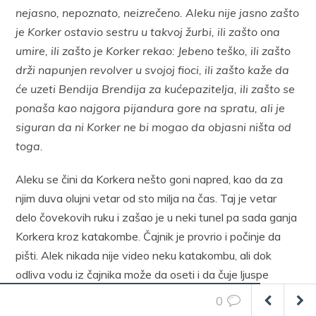
nejasno, nepoznato, neizrečeno. Aleku nije jasno zašto
je Korker ostavio sestru u takvoj žurbi, ili zašto ona
umire, ili zašto je Korker rekao: Jebeno teško, ili zašto
drži napunjen revolver u svojoj fioci, ili zašto kaže da
će uzeti Bendija Brendija za kućepazitelja, ili zašto se
ponaša kao najgora pijandura gore na spratu, ali je
siguran da ni Korker ne bi mogao da objasni ništa od
toga.
Aleku se čini da Korkera nešto goni napred, kao da za
njim duva olujni vetar od sto milja na čas. Taj je vetar
delo čovekovih ruku i zašao je u neki tunel pa sada ganja
Korkera kroz katakombe. Čajnik je provrio i počinje da
pišti. Alek nikada nije video neku katakombu, ali dok
odliva vodu iz čajnika može da oseti i da čuje ljuspe
krečnih naslaga koje su se tokom godina nataložile
0
unutra (otežavaju jednu stranu čajnika i jedva čujno