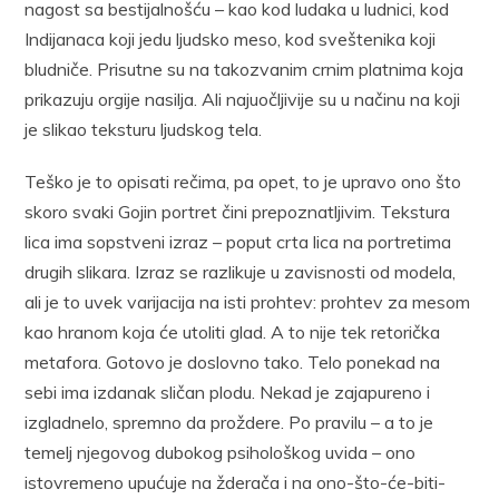
nagost sa bestijalnošću – kao kod ludaka u ludnici, kod
Indijanaca koji jedu ljudsko meso, kod sveštenika koji
bludniče. Prisutne su na takozvanim crnim platnima koja
prikazuju orgije nasilja. Ali najuočljivije su u načinu na koji
je slikao teksturu ljudskog tela.
Teško je to opisati rečima, pa opet, to je upravo ono što
skoro svaki Gojin portret čini prepoznatljivim. Tekstura
lica ima sopstveni izraz – poput crta lica na portretima
drugih slikara. Izraz se razlikuje u zavisnosti od modela,
ali je to uvek varijacija na isti prohtev: prohtev za mesom
kao hranom koja će utoliti glad. A to nije tek retorička
metafora. Gotovo je doslovno tako. Telo ponekad na
sebi ima izdanak sličan plodu. Nekad je zajapureno i
izgladnelo, spremno da proždere. Po pravilu – a to je
temelj njegovog dubokog psihološkog uvida – ono
istovremeno upućuje na žderača i na ono-što-će-biti-