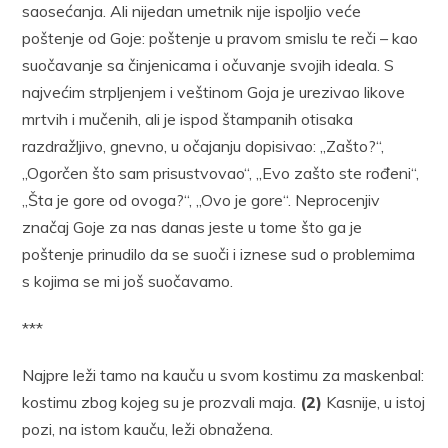
saosećanja. Ali nijedan umetnik nije ispoljio veće
poštenje od Goje: poštenje u pravom smislu te reči – kao
suočavanje sa činjenicama i očuvanje svojih ideala. S
najvećim strpljenjem i veštinom Goja je urezivao likove
mrtvih i mučenih, ali je ispod štampanih otisaka
razdražljivo, gnevno, u očajanju dopisivao: „Zašto?“,
„Ogorčen što sam prisustvovao“, „Evo zašto ste rođeni“,
„Šta je gore od ovoga?“, „Ovo je gore“. Neprocenjiv
značaj Goje za nas danas jeste u tome što ga je
poštenje prinudilo da se suoči i iznese sud o problemima
s kojima se mi još suočavamo.
***
Najpre leži tamo na kauču u svom kostimu za maskenbal:
kostimu zbog kojeg su je prozvali maja.
(2)
Kasnije, u istoj
pozi, na istom kauču, leži obnažena.