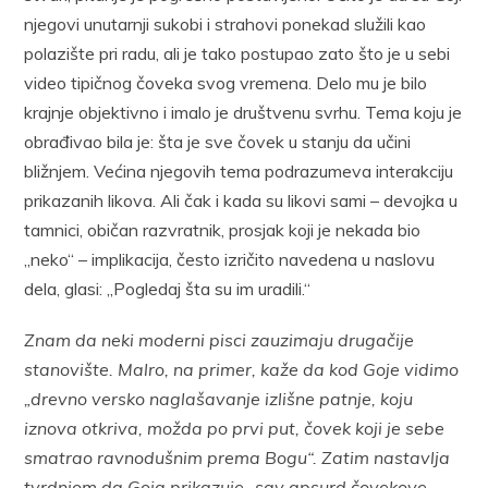
njegovi unutarnji sukobi i strahovi ponekad služili kao
polazište pri radu, ali je tako postupao zato što je u sebi
video tipičnog čoveka svog vremena. Delo mu je bilo
krajnje objektivno i imalo je društvenu svrhu. Tema koju je
obrađivao bila je: šta je sve čovek u stanju da učini
bližnjem. Većina njegovih tema podrazumeva interakciju
prikazanih likova. Ali čak i kada su likovi sami – devojka u
tamnici, običan razvratnik, prosjak koji je nekada bio
„neko“ – implikacija, često izričito navedena u naslovu
dela, glasi: „Pogledaj šta su im uradili.“
Znam da neki moderni pisci zauzimaju drugačije
stanovište. Malro, na primer, kaže da kod Goje vidimo
„drevno versko naglašavanje izlišne patnje, koju
iznova otkriva, možda po prvi put, čovek koji je sebe
smatrao ravnodušnim prema Bogu“. Zatim nastavlja
tvrdnjom da Goja prikazuje „sav apsurd čovekove