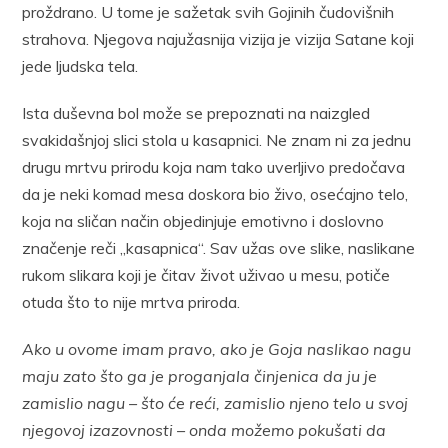
proždrano. U tome je sažetak svih Gojinih čudovišnih
strahova. Njegova najužasnija vizija je vizija Satane koji
jede ljudska tela.
Ista duševna bol može se prepoznati na naizgled
svakidašnjoj slici stola u kasapnici. Ne znam ni za jednu
drugu mrtvu prirodu koja nam tako uverljivo predočava
da je neki komad mesa doskora bio živo, osećajno telo,
koja na sličan način objedinjuje emotivno i doslovno
značenje reči „kasapnica“. Sav užas ove slike, naslikane
rukom slikara koji je čitav život uživao u mesu, potiče
otuda što to nije mrtva priroda.
Ako u ovome imam pravo, ako je Goja naslikao nagu
maju zato što ga je proganjala činjenica da ju je
zamislio nagu – što će reći, zamislio njeno telo u svoj
njegovoj izazovnosti – onda možemo pokušati da