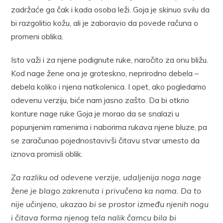
zadržaće ga čak i kada osoba leži. Goja je skinuo svilu da
bi razgolitio kožu, ali je zaboravio da povede računa o
promeni oblika.
Isto važi i za njene podignute ruke, naročito za onu bližu.
Kod nage žene ona je groteskno, neprirodno debela –
debela koliko i njena natkolenica. I opet, ako pogledamo
odevenu verziju, biće nam jasno zašto. Da bi otkrio
konture nage ruke Goja je morao da se snalazi u
popunjenim ramenima i naborima rukava njene bluze, pa
se zaračunao pojednostavivši čitavu stvar umesto da
iznova promisli oblik.
Za razliku od odevene verzije, udaljenija noga nage
žene je blago zakrenuta i privučena ka nama. Da to
nije učinjeno, ukazao bi se prostor između njenih nogu
i čitava forma njenog tela nalik čamcu bila bi