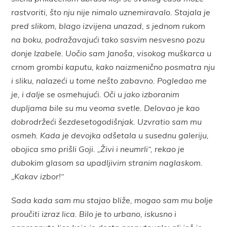
rastvoriti, što nju nije nimalo uznemiravalo. Stajala je
pred slikom, blago izvijena unazad, s jednom rukom
na boku, podražavajući tako sasvim nesvesno pozu
donje Izabele. Uočio sam Janoša, visokog muškarca u
crnom grombi kaputu, kako naizmenično posmatra nju
i sliku, nalazeći u tome nešto zabavno. Pogledao me
je, i dalje se osmehujući. Oči u jako izboranim
dupljama bile su mu veoma svetle. Delovao je kao
dobrodržeći šezdesetogodišnjak. Uzvratio sam mu
osmeh. Kada je devojka odšetala u susednu galeriju,
obojica smo prišli Goji. „Živi i neumrli“, rekao je
dubokim glasom sa upadljivim stranim naglaskom.
„Kakav izbor!“
Sada kada sam mu stajao bliže, mogao sam mu bolje
proučiti izraz lica. Bilo je to urbano, iskusno i