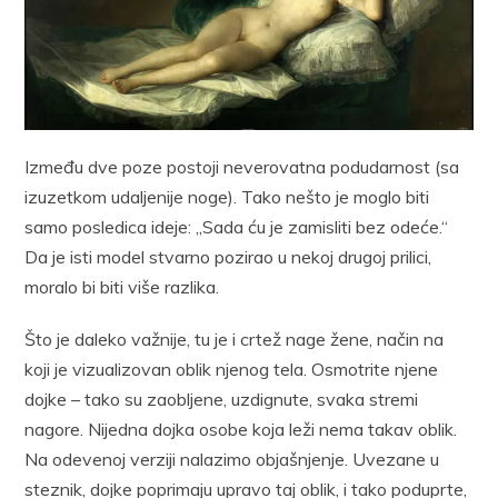
Između dve poze postoji neverovatna podudarnost (sa
izuzetkom udaljenije noge). Tako nešto je moglo biti
samo posledica ideje: „Sada ću je zamisliti bez odeće.“
Da je isti model stvarno pozirao u nekoj drugoj prilici,
moralo bi biti više razlika.
Što je daleko važnije, tu je i crtež nage žene, način na
koji je vizualizovan oblik njenog tela. Osmotrite njene
dojke – tako su zaobljene, uzdignute, svaka stremi
nagore. Nijedna dojka osobe koja leži nema takav oblik.
Na odevenoj verziji nalazimo objašnjenje. Uvezane u
steznik, dojke poprimaju upravo taj oblik, i tako poduprte,