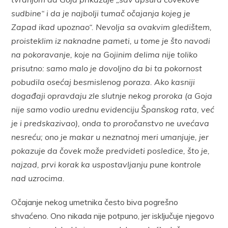
sudbine“ i da je najbolji tumač očajanja kojeg je
Zapad ikad upoznao“. Nevolja sa ovakvim gledištem,
proisteklim iz naknadne pameti, u tome je što navodi
na pokoravanje, koje na Gojinim delima nije toliko
prisutno: samo malo je dovoljno da bi ta pokornost
pobudila osećaj besmislenog poraza. Ako kasniji
događaji opravdaju zle slutnje nekog proroka (a Goja
nije samo vodio urednu evidenciju Španskog rata, već
je i predskazivao), onda to proročanstvo ne uvećava
nesreću; ono je makar u neznatnoj meri umanjuje, jer
pokazuje da čovek može predvideti posledice, što je,
najzad, prvi korak ka uspostavljanju pune kontrole
nad uzrocima.
Očajanje nekog umetnika često biva pogrešno
shvaćeno. Ono nikada nije potpuno, jer isključuje njegovo