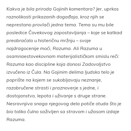
Kakva je bila priroda Gojinih komentara? Jer, uprkos
raznolikosti prikazanih događaja, kroz njih se
neprestano provlači jedna tema. Tema su mu bile
posledice Čovekovog zapostavljanja – koje se katkad
preobraćalo u histeričnu mržnju – svoje
najdragocenije moći, Razuma. Ali Razuma u
osamnaestovekovnom materijalističkom smislu reči:
Razuma kao discipline koja donosi Zadovoljstvo
izvučeno iz Čula. Na Gojinim delima ljudsko telo je
poprište na kojem se sukobljavaju neznanje,
razobručene strasti i praznoverje s jedne, i
dostojanstvo, lepota i uživanje s druge strane.
Nesravnjiva snaga njegovog dela potiče otuda što je
bio toliko čulno saživljen sa stravom i užasom izdaje
Razuma.