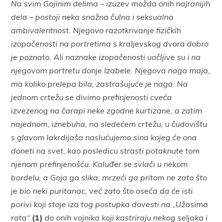
Na svim Gojinim delima – izuzev možda onih najranijih
dela – postoji neka snažna čulna i seksualna
ambivalentnost. Njegovo razotkrivanje fizičkih
izopačenosti na portretima s kraljevskog dvora dobro
je poznato. Ali naznake izopačenosti uočljive su i na
njegovom portretu donje Izabele. Njegova naga maja,
ma koliko prelepa bila, zastrašujuće je naga. Na
jednom crtežu se divimo prefinjenosti cveća
izvezenog na čarapi neke zgodne kurtizane, a zatim
najednom, iznebuha, na sledećem crtežu, u čudovištu
s glavom lakrdijaša naslućujemo sina kojeg će ona
doneti na svet, kao posledicu strasti potaknute tom
njenom prefinjenošću. Kaluđer se svlači u nekom
bordelu, a Goja ga slika, mrzeći ga pritom ne zato što
je bio neki puritanac, već zato što oseća da će isti
porivi koji stoje iza tog postupka dovesti na „Užasima
rata“
(1)
do onih vojnika koji kastriraju nekog seljaka i