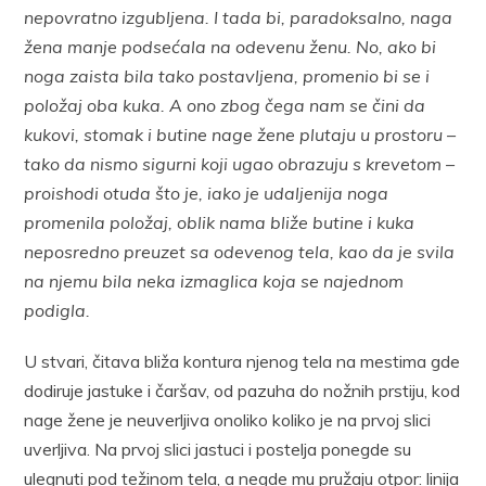
nepovratno izgubljena. I tada bi, paradoksalno, naga
žena manje podsećala na odevenu ženu. No, ako bi
noga zaista bila tako postavljena, promenio bi se i
položaj oba kuka. A ono zbog čega nam se čini da
kukovi, stomak i butine nage žene plutaju u prostoru –
tako da nismo sigurni koji ugao obrazuju s krevetom –
proishodi otuda što je, iako je udaljenija noga
promenila položaj, oblik nama bliže butine i kuka
neposredno preuzet sa odevenog tela, kao da je svila
na njemu bila neka izmaglica koja se najednom
podigla.
U stvari, čitava bliža kontura njenog tela na mestima gde
dodiruje jastuke i čaršav, od pazuha do nožnih prstiju, kod
nage žene je neuverljiva onoliko koliko je na prvoj slici
uverljiva. Na prvoj slici jastuci i postelja ponegde su
ulegnuti pod težinom tela, a negde mu pružaju otpor: linija