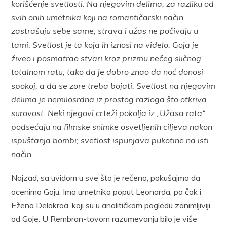
korišćenje svetlosti. Na njegovim delima, za razliku od
svih onih umetnika koji na romantičarski način
zastrašuju sebe same, strava i užas ne počivaju u
tami. Svetlost je ta koja ih iznosi na videlo. Goja je
živeo i posmatrao stvari kroz prizmu nečeg sličnog
totalnom ratu, tako da je dobro znao da noć donosi
spokoj, a da se zore treba bojati. Svetlost na njegovim
delima je nemilosrdna iz prostog razloga što otkriva
surovost. Neki njegovi crteži pokolja iz „Užasa rata“
podsećaju na filmske snimke osvetljenih ciljeva nakon
ispuštanja bombi; svetlost ispunjava pukotine na isti
način.
Najzad, sa uvidom u sve što je rečeno, pokušajmo da
ocenimo Goju. Ima umetnika poput Leonarda, pa čak i
Ežena Delakroa, koji su u analitičkom pogledu zanimljiviji
od Goje. U Rembran-tovom razumevanju bilo je više