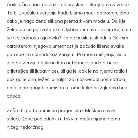
činilo očigledno, da prizna ili proslavi neku ljubavnu vezu?
To bi zvučalo uverljivije kada bismo mogli da poverujemo
kako je naga žena slikana prema živom modelu. Da li je
želeo da se pohvali nekom ljubavnom avanturom koja mu
se u stvarnosti izjalovila? To ne bi bilo u skladu s Gojinim
karakterom; njegova umetnost je začudo lišena svake
potrebe za samodokazivanjem. Po mom mišljenju, Goja
je prvu verziju naslikao kao neformalni portret neke
prijateljice (ili ljubavnice), ali ga je, dok je na njemu radio i
dok ga je ona, ležeći u haljini za maskenbal posmatrala,
počela proganjati pomisao o tome kako bi izgledala bez
odeće.
Zašto bi ga ta pomisao proganjala? Muškarci uvek
svlače žene pogledom, i u takvim maštarijama nema
ničeg nedoličnog.