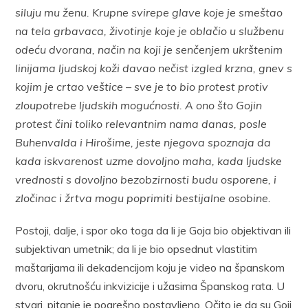
siluju mu ženu. Krupne svirepe glave koje je smeštao
na tela grbavaca, životinje koje je oblačio u službenu
odeću dvorana, način na koji je senčenjem ukrštenim
linijama ljudskoj koži davao nečist izgled krzna, gnev s
kojim je crtao veštice – sve je to bio protest protiv
zloupotrebe ljudskih mogućnosti. A ono što Gojin
protest čini toliko relevantnim nama danas, posle
Buhenvalda i Hirošime, jeste njegova spoznaja da
kada iskvarenost uzme dovoljno maha, kada ljudske
vrednosti s dovoljno bezobzirnosti budu osporene, i
zločinac i žrtva mogu poprimiti bestijalne osobine.
Postoji, dalje, i spor oko toga da li je Goja bio objektivan ili
subjektivan umetnik; da li je bio opsednut vlastitim
maštarijama ili dekadencijom koju je video na španskom
dvoru, okrutnošću inkvizicije i užasima Španskog rata. U
stvari, pitanje je pogrešno postavljeno. Očito je da su Goji