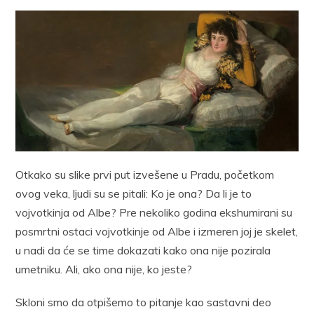
Otkako su slike prvi put izvešene u Pradu, početkom
ovog veka, ljudi su se pitali: Ko je ona? Da li je to
vojvotkinja od Albe? Pre nekoliko godina ekshumirani su
posmrtni ostaci vojvotkinje od Albe i izmeren joj je skelet,
u nadi da će se time dokazati kako ona nije pozirala
umetniku. Ali, ako ona nije, ko jeste?
Skloni smo da otpišemo to pitanje kao sastavni deo