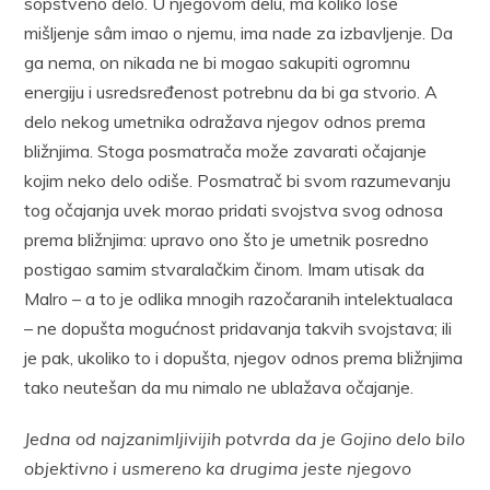
sopstveno delo. U njegovom delu, ma koliko loše
mišljenje sâm imao o njemu, ima nade za izbavljenje. Da
ga nema, on nikada ne bi mogao sakupiti ogromnu
energiju i usredsređenost potrebnu da bi ga stvorio. A
delo nekog umetnika odražava njegov odnos prema
bližnjima. Stoga posmatrača može zavarati očajanje
kojim neko delo odiše. Posmatrač bi svom razumevanju
tog očajanja uvek morao pridati svojstva svog odnosa
prema bližnjima: upravo ono što je umetnik posredno
postigao samim stvaralačkim činom. Imam utisak da
Malro – a to je odlika mnogih razočaranih intelektualaca
– ne dopušta mogućnost pridavanja takvih svojstava; ili
je pak, ukoliko to i dopušta, njegov odnos prema bližnjima
tako neutešan da mu nimalo ne ublažava očajanje.
Jedna od najzanimljivijih potvrda da je Gojino delo bilo
objektivno i usmereno ka drugima jeste njegovo