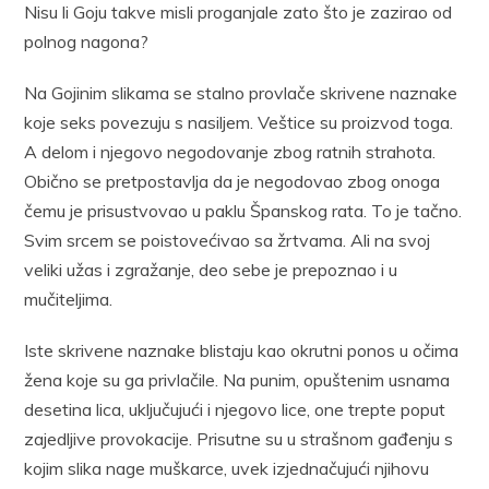
Nisu li Goju takve misli proganjale zato što je zazirao od
polnog nagona?
Na Gojinim slikama se stalno provlače skrivene naznake
koje seks povezuju s nasiljem. Veštice su proizvod toga.
A delom i njegovo negodovanje zbog ratnih strahota.
Obično se pretpostavlja da je negodovao zbog onoga
čemu je prisustvovao u paklu Španskog rata. To je tačno.
Svim srcem se poistovećivao sa žrtvama. Ali na svoj
veliki užas i zgražanje, deo sebe je prepoznao i u
mučiteljima.
Iste skrivene naznake blistaju kao okrutni ponos u očima
žena koje su ga privlačile. Na punim, opuštenim usnama
desetina lica, uključujući i njegovo lice, one trepte poput
zajedljive provokacije. Prisutne su u strašnom gađenju s
kojim slika nage muškarce, uvek izjednačujući njihovu