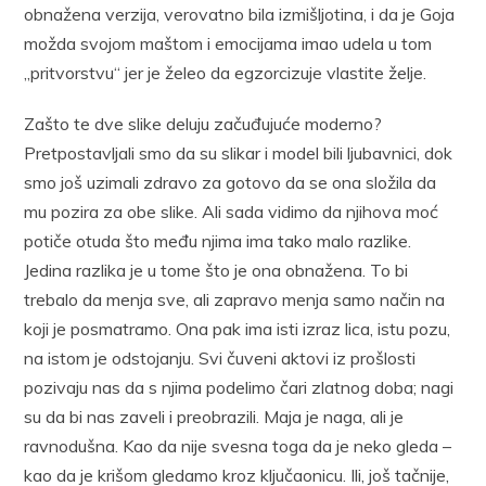
obnažena verzija, verovatno bila izmišljotina, i da je Goja
možda svojom maštom i emocijama imao udela u tom
„pritvorstvu“ jer je želeo da egzorcizuje vlastite želje.
Zašto te dve slike deluju začuđujuće moderno?
Pretpostavljali smo da su slikar i model bili ljubavnici, dok
smo još uzimali zdravo za gotovo da se ona složila da
mu pozira za obe slike. Ali sada vidimo da njihova moć
potiče otuda što među njima ima tako malo razlike.
Jedina razlika je u tome što je ona obnažena. To bi
trebalo da menja sve, ali zapravo menja samo način na
koji je posmatramo. Ona pak ima isti izraz lica, istu pozu,
na istom je odstojanju. Svi čuveni aktovi iz prošlosti
pozivaju nas da s njima podelimo čari zlatnog doba; nagi
su da bi nas zaveli i preobrazili. Maja je naga, ali je
ravnodušna. Kao da nije svesna toga da je neko gleda –
kao da je krišom gledamo kroz ključaonicu. Ili, još tačnije,