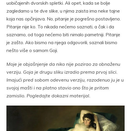
uobičajenih dvorskih spletki. Ali opet, kada se bolje
zagledamo u te dve slike, u njima zaista ima neke tajne
koja nas opčinjava. No, pitanje je pogrešno postavljeno.
Pitanje nije ko. To nikada nećemo saznati, a čak i da
saznamo, od toga nećemo biti nimalo pametniji. Pitanje
je zašto. Ako bismo na njega odgovorili, saznali bismo
nešto više o samom Goji.
Moje je objašnjenje da niko nije pozirao za obnaženu
verziju. Goja je drugu sliku izradio prema prvoj slici.
Imajući pred sobom odevenu verziju, razodenuo ju je u
svojoj mašti i na platno stavio ono što je pritom
zamislio. Pogledajte dokazni materijal.