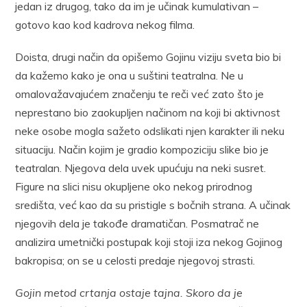
jedan iz drugog, tako da im je učinak kumulativan –
gotovo kao kod kadrova nekog filma.
Doista, drugi način da opišemo Gojinu viziju sveta bio bi
da kažemo kako je ona u suštini teatralna. Ne u
omalovažavajućem značenju te reči već zato što je
neprestano bio zaokupljen načinom na koji bi aktivnost
neke osobe mogla sažeto odslikati njen karakter ili neku
situaciju. Način kojim je gradio kompoziciju slike bio je
teatralan. Njegova dela uvek upućuju na neki susret.
Figure na slici nisu okupljene oko nekog prirodnog
središta, već kao da su pristigle s bočnih strana. A učinak
njegovih dela je takođe dramatičan. Posmatrač ne
analizira umetnički postupak koji stoji iza nekog Gojinog
bakropisa; on se u celosti predaje njegovoj strasti.
Gojin metod crtanja ostaje tajna. Skoro da je