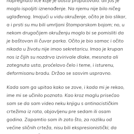
napregnuto lice koje je dosta proputovalo: ali još je
moglo ispoljiti iznenađenje. Na njemu nije bilo ničeg
uglađenog. Imajući u vidu okruženje, očito je bio slikar,
a i prsti su mu bili umrljani štamparskom bojom; no, u
nekom drugačijem okruženju moglo bi se pomisliti da
je baštovan ili čuvar parka. Očito je bio samac i očito
nikada u životu nije imao sekretaricu. Imao je krupan
nos iz čijih su nozdrva izvirivale dlake, mesnata ali
zategnuta usta, proćelavo čelo i teme, i isturenu,
deformisanu bradu. Držao se sasvim uspravno.
Kada sam ga upitao kako se zove, i kada mi je rekao,
ime mi se učinilo poznato. Kao kroz maglu prisećao
sam se da sam video neku knjigu s antinacističkim
crtežima iz rata, objavljenu pre sedam ili osam
godina. Zapamtio sam ih zato što, za razliku od
većine sličnih crteža, nisu bili ekspresionistički; da