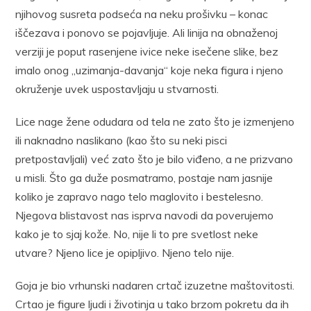
njihovog susreta podseća na neku prošivku – konac
iščezava i ponovo se pojavljuje. Ali linija na obnaženoj
verziji je poput rasenjene ivice neke isečene slike, bez
imalo onog „uzimanja-davanja“ koje neka figura i njeno
okruženje uvek uspostavljaju u stvarnosti.
Lice nage žene odudara od tela ne zato što je izmenjeno
ili naknadno naslikano (kao što su neki pisci
pretpostavljali) već zato što je bilo viđeno, a ne prizvano
u misli. Što ga duže posmatramo, postaje nam jasnije
koliko je zapravo nago telo maglovito i bestelesno.
Njegova blistavost nas isprva navodi da poverujemo
kako je to sjaj kože. No, nije li to pre svetlost neke
utvare? Njeno lice je opipljivo. Njeno telo nije.
Goja je bio vrhunski nadaren crtač izuzetne maštovitosti.
Crtao je figure ljudi i životinja u tako brzom pokretu da ih