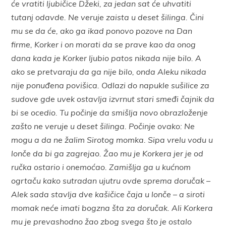
će vratiti ljubičice Džeki, za jedan sat će uhvatiti
tutanj odavde. Ne veruje zaista u deset šilinga. Čini
mu se da će, ako ga ikad ponovo pozove na Dan
firme, Korker i on morati da se prave kao da onog
dana kada je Korker ljubio patos nikada nije bilo. A
ako se pretvaraju da ga nije bilo, onda Aleku nikada
nije ponuđena povišica. Odlazi do napukle sušilice za
sudove gde uvek ostavlja izvrnut stari smeđi čajnik da
bi se ocedio. Tu počinje da smišlja novo obrazloženje
zašto ne veruje u deset šilinga. Počinje ovako: Ne
mogu a da ne žalim Sirotog momka. Sipa vrelu vodu u
lonče da bi ga zagrejao. Žao mu je Korkera jer je od
ručka ostario i onemoćao. Zamišlja ga u kućnom
ogrtaču kako sutradan ujutru ovde sprema doručak –
Alek sada stavlja dve kašičice čaja u lonče – a siroti
momak neće imati bogzna šta za doručak. Ali Korkera
mu je prevashodno žao zbog svega što je ostalo