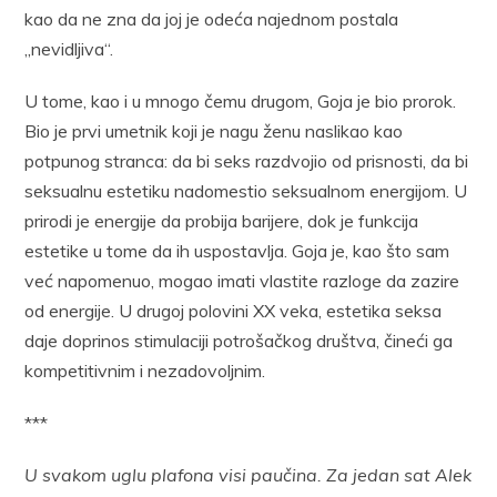
kao da ne zna da joj je odeća najednom postala
„nevidljiva“.
U tome, kao i u mnogo čemu drugom, Goja je bio prorok.
Bio je prvi umetnik koji je nagu ženu naslikao kao
potpunog stranca: da bi seks razdvojio od prisnosti, da bi
seksualnu estetiku nadomestio seksualnom energijom. U
prirodi je energije da probija barijere, dok je funkcija
estetike u tome da ih uspostavlja. Goja je, kao što sam
već napomenuo, mogao imati vlastite razloge da zazire
od energije. U drugoj polovini XX veka, estetika seksa
daje doprinos stimulaciji potrošačkog društva, čineći ga
kompetitivnim i nezadovoljnim.
***
U svakom uglu plafona visi paučina. Za jedan sat Alek