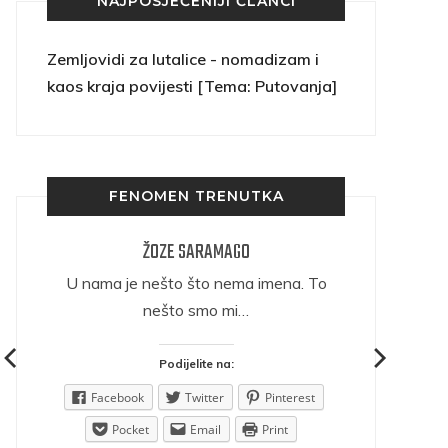
NAJPOSJEĆENIJI ČLANCI
Zemljovidi za lutalice - nomadizam i
kaos kraja povijesti [Tema: Putovanja]
FENOMEN TRENUTKA
ŽOZE SARAMAGO
ričava
U nama je nešto što nema imena. To
nešto smo mi…
Podijelite na:
est
Facebook
Twitter
Pinterest
Pocket
Email
Print