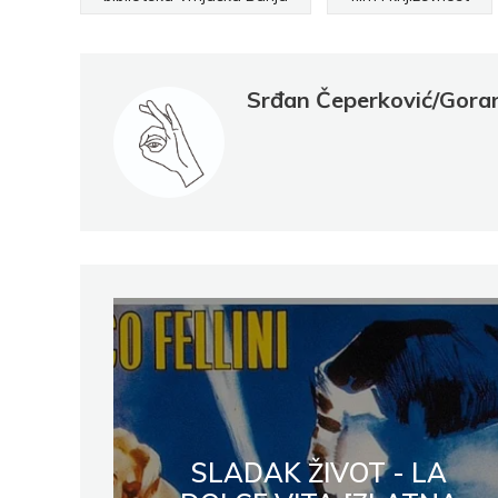
Srđan Čeperković/Goran
SLADAK ŽIVOT - LA