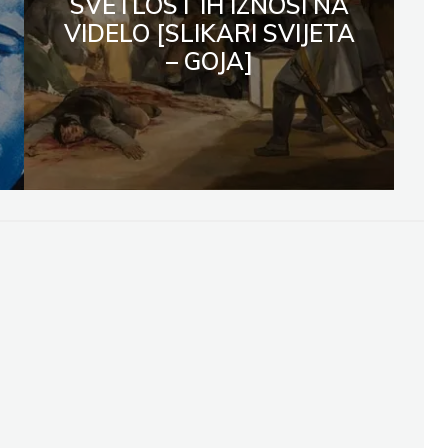
SVETLOST IH IZNOSI NA
VIDELO [SLIKARI SVIJETA
– GOJA]