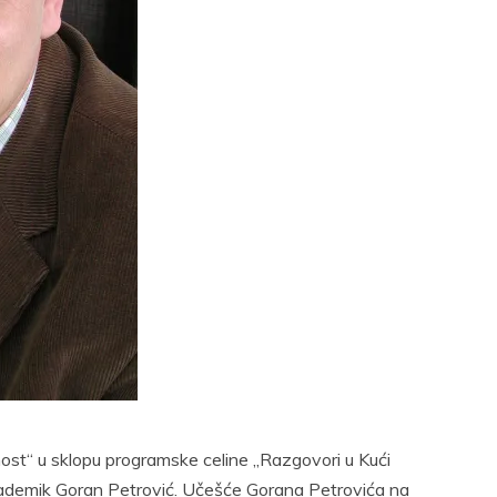
Twitter
Pinterest
t
Email
Print
nost“ u sklopu programske celine „Razgovori u Kući
akademik Goran Petrović. Učešće Gorana Petrovića na