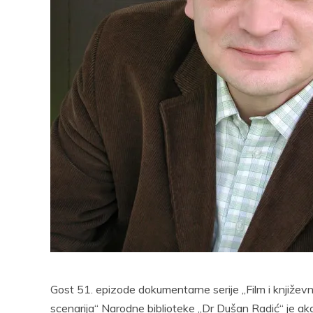
Facebook
Pocket
Email
Print
Pocke
Gost 51. epizode dokumentarne serije „Film i književ
scenarija“ Narodne biblioteke „Dr Dušan Radić“ je 