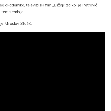
g akademika, televizijski film „Bližnji“ za koji je Petrović
 tema emisije.
uje Miroslav Stašić.