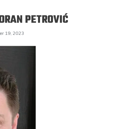
GORAN PETROVIĆ
er 19, 2023
ERGEJ JESENJIN
DRAGAN VELIKIĆ
 navikli na življenje pod
Literatura niti prepisuje, niti prep
, navikli smo da užižemo
život, već ga nanovo stvara.
ed ikonama, ali ne i pred
čovjekom.
Podijelite na:
Facebook
Twitter
Pinter
Podijelite na:
Pocket
Email
Print