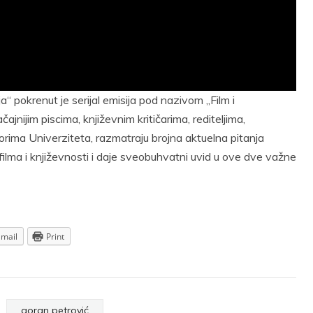
“ pokrenut je serijal emisija pod nazivom „Film i
jnijim piscima, književnim kritičarima, rediteljima,
esorima Univerziteta, razmatraju brojna aktuelna pitanja
ilma i književnosti i daje sveobuhvatni uvid u ove dve važne
Email
Print
goran petrović