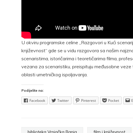
U okviru programske celine „Razgovori u Kući scenarija
književnost“ gde se u vidu razgovora sa našim najznača
scenaristima, istoričarima i teoretičarima filma, prof
vezana za scenaristiku, preispituju međusobne veze f
oblasti umetničkog ispoljavanja.
Podijelite na:
Facebook
Twitter
Pinterest
Pocket
biblioteka Vrnjačka Banja
film i književnost