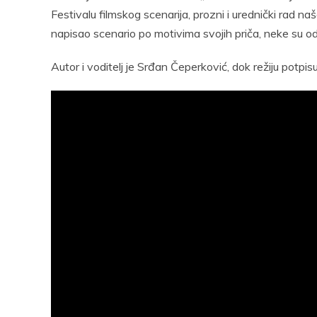
Festivalu filmskog scenarija, prozni i urednički rad naše
napisao scenario po motivima svojih priča, neke su od
Autor i voditelj je Srđan Čeperković, dok režiju potpis