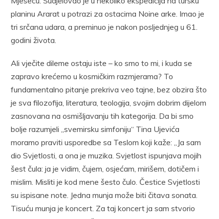
Mjesecu. Sudjelovao je u nekoliko ekspedicija na tursku
planinu Ararat u potrazi za ostacima Noine arke. Imao je
tri srčana udara, a preminuo je nakon posljednjeg u 61.
godini života.
Ali vječite dileme ostaju iste – ko smo to mi, i kuda se
zapravo krećemo u kosmičkim razmjerama? To
fundamentalno pitanje prekriva veo tajne, bez obzira što
je sva filozofija, literatura, teologija, svojim dobrim dijelom
zasnovana na osmišljavanju tih kategorija. Da bi smo
bolje razumjeli „svemirsku simfoniju“ Tina Ujevića
moramo praviti usporedbe sa Teslom koji kaže: „Ja sam
dio Svjetlosti, a ona je muzika. Svjetlost ispunjava mojih
šest čula: ja je vidim, čujem, osjećam, mirišem, dotičem i
mislim. Misliti je kod mene šesto čulo. Čestice Svjetlosti
su ispisane note. Jedna munja može biti čitava sonata.
Tisuću munja je koncert. Za taj koncert ja sam stvorio