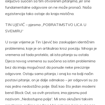
isključivo suočen sa tim otvorenim pitanjima, jer one
fundamentalne odgovore on ne može pronaći. Naša
egzistencija tako ostaje do kraja mistična.
TIN UJEVIĆ – pjesma „POBRATIMSTVO LICA U
SVEMIRU“
U svoje vrijeme je Tin Ujević bio zaokupljen identičnim
problemima, koje je on artikulirao kroz poeziju. Mnogo je
vremena od tada proteklo, ali ista pitanja su ostala.
Djeca novog vremena su suočena sa istim problemima
bez da imaju mogućnost da ponude neke preciznije
odgovore. Ostaju samo pitanja, i onaj ko na bolji način
postavi pitanje, on je dalje odmakao – jer odgovori su za
nas jedno nedostižno polje. Baš kao što jedan moderni
bend Block Out, sa ovih prostora, ima pjesmu pod
nazivom „Nedostupna polja“. Mi smo okruženi takvim