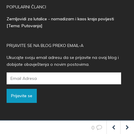
POPULARNI ČLANCI
Zemljovidi za lutalice - nomadizam i kaos kraja povijesti
[Tema: Putovanja]
PRIJAVITE SE NA BLOG PREKO EMAIL-A
Ukucajte svoju email adresu da se prijavite na ovaj blog i
dobijate obavještenja o novim postovima.
Email
Adresa
Prijavite se
STRANICE
0
Kontakt