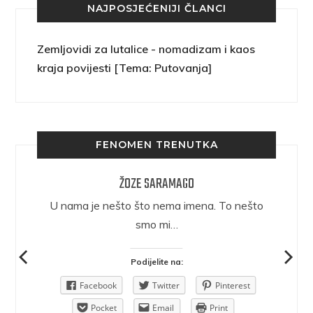
NAJPOSJEĆENIJI ČLANCI
Zemljovidi za lutalice - nomadizam i kaos
kraja povijesti [Tema: Putovanja]
FENOMEN TRENUTKA
ŽOZE SARAMAGO
epričava
U nama je nešto što nema imena. To nešto
ra.
smo mi…
Podijelite na:
Pinterest
Facebook
Twitter
Pinterest
rint
Pocket
Email
Print