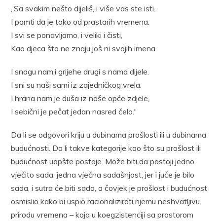
„Sa svakim nešto dijeliš, i više vas ste isti.
I pamti da je tako od prastarih vremena.
I svi se ponavljamo, i veliki i čisti,
Kao djeca što ne znaju još ni svojih imena.
I snagu nam,i grijehe drugi s nama dijele.
I sni su naši sami iz zajedničkog vrela.
I hrana nam je duša iz naše opće zdjele,
I sebični je pečat jedan nasred čela.“
Da li se odgovori kriju u dubinama prošlosti ili u dubinama
budućnosti. Da li takve kategorije kao što su prošlost ili
budućnost uopšte postoje. Može biti da postoji jedno
vječito sada, jedna vječna sadašnjost, jer i juče je bilo
sada, i sutra će biti sada, a čovjek je prošlost i budućnost
osmislio kako bi uspio racionalizirati njemu neshvatljivu
prirodu vremena – koja u koegzistenciji sa prostorom