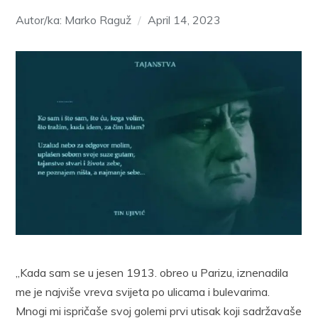
Autor/ka: Marko Raguž
April 14, 2023
„Kada sam se u jesen 1913. obreo u Parizu, iznenadila
me je najviše vreva svijeta po ulicama i bulevarima.
Mnogi mi ispričaše svoj golemi prvi utisak koji sadržavaše