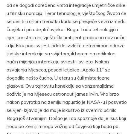
da se dogodi određena vrsta integracije umjetničke slike
u filmsku naraciju. Teror tehnologije, vještačkog života će
se desiti u onom trenutku kada se presječe veza između
čovjeka i prirode, ili čovjeka i Boga. Tada tehnologija i
njen konstruirani, vještački ambijent prodiru na nov način
u ljudsku pod-svijest, odakle izvlače deformirane odraze
ljudske interakcije sa svijetom, ili barem na radikalan
način mijenjaju interakciju svijesti i svijeta. Nakon
osvajanja Mjeseca, posadi letjelice „Apolo 11“ se
dogodilo nešto čudno. U eteru su čuli misteriozne
glasove. Ovu tajnovitu konekciju sa vanzemaljcima
doživio je na Mjesecu astronaut James Irvin. Vrlo brzo
nakon povratka na zemlju napustio je NASA-u i posvetio
se vjeri. Izjavio je da mu je iskustvo iz svemira učinilo
Boga još stvarnijim. Došao je i do spoznaje da je Isus koji
hoda po Zemlji mnogo važniji od čovjeka koji hoda po