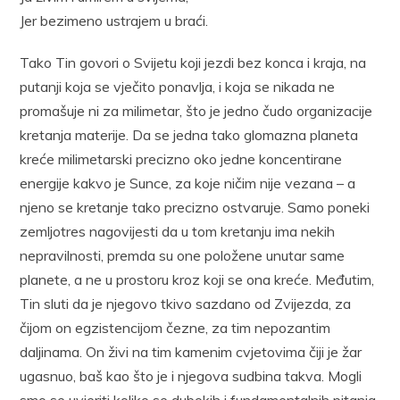
Jer bezimeno ustrajem u braći.
Tako Tin govori o Svijetu koji jezdi bez konca i kraja, na
putanji koja se vječito ponavlja, i koja se nikada ne
promašuje ni za milimetar, što je jedno čudo organizacije
kretanja materije. Da se jedna tako glomazna planeta
kreće milimetarski precizno oko jedne koncentirane
energije kakvo je Sunce, za koje ničim nije vezana – a
njeno se kretanje tako precizno ostvaruje. Samo poneki
zemljotres nagovijesti da u tom kretanju ima nekih
nepravilnosti, premda su one položene unutar same
planete, a ne u prostoru kroz koji se ona kreće. Međutim,
Tin sluti da je njegovo tkivo sazdano od Zvijezda, za
čijom on egzistencijom čezne, za tim nepozantim
daljinama. On živi na tim kamenim cvjetovima čiji je žar
ugasnuo, baš kao što je i njegova sudbina takva. Mogli
smo se uvjeriti koliko se dubokih i fundamentalnih pitanja