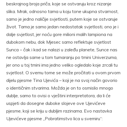
beskrajnog broja priča, koje se ostvaruju kroz nizanje
slika. Mrak, odnosno tama u koju tone ukupna stvarnost,
samo je jedno naličije svjetlosti, putem koje se ostvaruje
život. Tama je samo jedan nedostatak svjetlosti, ono je i
dalje svjetlost, jer noću gore milioni malih lampiona na
dubokom nebu, dok Mjesec samo reflektuje svjetlost
Sunca – čak i kad se nalazi u zaleđu planete, Sunce nas
ne ostavlja same u tom tumaranju po tmini Univerzuma,
jer ono u toj tmini ima jedno veliko ogledalo koje zrcali tu
svjetlost. O svemu tome se može pročitati u ovom prvom
dijelu pjesme Tina Ujevića – koji je na svoj način govorio
o identičnim stvarima. Možda je on to osmislio mnogo
dublje, samo to ovisi o vještini interpretatora, da li će
uspjeti da dosegne duboke slojeve ove Ujevićeve
pjesme, koji se kriju u dubljim razinama. Evo nastavka
Ujevićeve pjesme „Pobratimstvo lica u svemiru“: