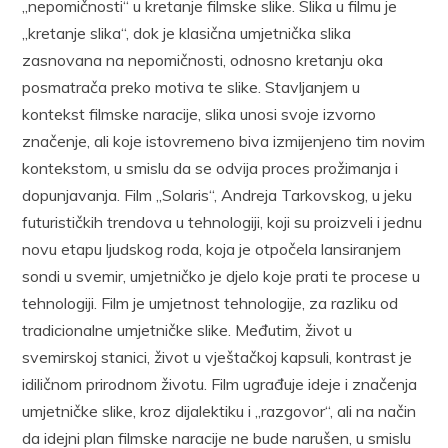
„nepomičnosti“ u kretanje filmske slike. Slika u filmu je
„kretanje slika“, dok je klasična umjetnička slika
zasnovana na nepomičnosti, odnosno kretanju oka
posmatrača preko motiva te slike. Stavljanjem u
kontekst filmske naracije, slika unosi svoje izvorno
značenje, ali koje istovremeno biva izmijenjeno tim novim
kontekstom, u smislu da se odvija proces prožimanja i
dopunjavanja. Film „Solaris“, Andreja Tarkovskog, u jeku
futurističkih trendova u tehnologiji, koji su proizveli i jednu
novu etapu ljudskog roda, koja je otpočela lansiranjem
sondi u svemir, umjetničko je djelo koje prati te procese u
tehnologiji. Film je umjetnost tehnologije, za razliku od
tradicionalne umjetničke slike. Međutim, život u
svemirskoj stanici, život u vještačkoj kapsuli, kontrast je
idiličnom prirodnom životu. Film ugrađuje ideje i značenja
umjetničke slike, kroz dijalektiku i „razgovor“, ali na način
da idejni plan filmske naracije ne bude narušen, u smislu