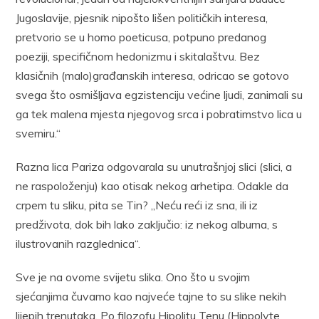
Jugoslavije, pjesnik nipošto lišen političkih interesa,
pretvorio se u homo poeticusa, potpuno predanog
poeziji, specifičnom hedonizmu i skitalaštvu. Bez
klasičnih (malo)građanskih interesa, odricao se gotovo
svega što osmišljava egzistenciju većine ljudi, zanimali su
ga tek malena mjesta njegovog srca i pobratimstvo lica u
svemiru.“
Razna lica Pariza odgovarala su unutrašnjoj slici (slici, a
ne raspoloženju) kao otisak nekog arhetipa. Odakle da
crpem tu sliku, pita se Tin? „Neću reći iz sna, ili iz
predživota, dok bih lako zaključio: iz nekog albuma, s
ilustrovanih razglednica“.
Sve je na ovome svijetu slika. Ono što u svojim
sjećanjima čuvamo kao najveće tajne to su slike nekih
lijepih trenutaka. Po filozofu Hipolitu Tenu (Hippolyte