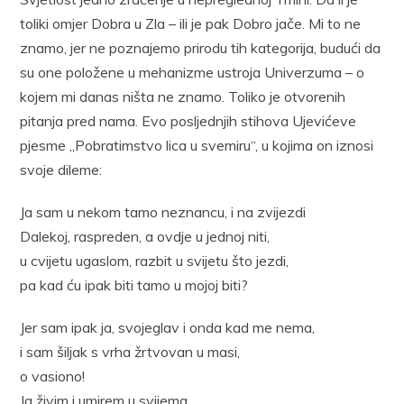
toliki omjer Dobra u Zla – ili je pak Dobro jače. Mi to ne
znamo, jer ne poznajemo prirodu tih kategorija, budući da
su one položene u mehanizme ustroja Univerzuma – o
kojem mi danas ništa ne znamo. Toliko je otvorenih
pitanja pred nama. Evo posljednjih stihova Ujevićeve
pjesme „Pobratimstvo lica u svemiru“, u kojima on iznosi
svoje dileme:
Ja sam u nekom tamo neznancu, i na zvijezdi
Dalekoj, raspreden, a ovdje u jednoj niti,
u cvijetu ugaslom, razbit u svijetu što jezdi,
pa kad ću ipak biti tamo u mojoj biti?
Jer sam ipak ja, svojeglav i onda kad me nema,
i sam šiljak s vrha žrtvovan u masi,
o vasiono!
Ja živim i umirem u svijema,