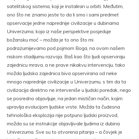
satelitskog sistema, koji je instaliran u orbiti. Međutim,
ono što ne znamo jeste to da li smo i sami predmet
opservacije jedne naprednije civilizacije u dubinama
Univerzuma, koja iz naše perspektive posjeduje
božansku moć – možda je to ono što mi
podrazumijevamo pod pojmom Boga, na ovom našem
niskom stadijumu razvoja. Baš kao što ljudi opserviraju
zajednicu mrava, a ne prave nikakvu intervenciju, tako
možda ljudska zajednica biva opservirana od neke
mnogo naprednije civilizacije u Univerzumu, s tim da ta
civilizacija direktno ne interveniše u ljudski poredak, nego
se posredno objavljuje, na jedan mističan način, kojim
upravlja evolucijom ljudske vrste. Možda ta čudesna
tehnološka eksplozija nije potpuno ljudski proizvod,
možda su se instrukcije objavljivale ljudima iz dubina
Univerzuma. Sve su to otvorena pitanja – a čovjek je