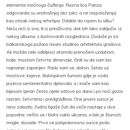
elemente moćnoga čuđenja. Razna lica Pariza
odgovarala su unutrašnjoj slici (slici, a ne raspoloženju)
kao otisak nekog arhetipa. Odakle da crpem tu sliku?
Neću reći iz sna, ili iz predživota, dok bih lako zaključio: iz
nekog albuma, s ilustrovanih razglednica. Doduše ja za
balkanskoga požara nisam studirao arhitekturu gradova.
Ali možda neki odbljesci atomski prenošeni uzduhom,
bolje: mostom četvrte dimenzije, činili su da sam bio
najmanje zapanjen. Rado sam se, dokon, šetao uz
mostove, kejeve, Bulonjskom šumom gdje je voda
jezerca sentimentalno djelovala, a i inače sam kao
bijesom tjeran često cijele satove po danu i po noći gazio
raznim, četvrtima i predgrađima. One jeseni sunce je
rano zalazilo, čudno bijaše čuti da veče nastaje u dva
popodne, nešto se i blata vuklo ulicama, a bilo je šturosti,
magle, dosade. Prvo se pobjedonosno sunce javilo