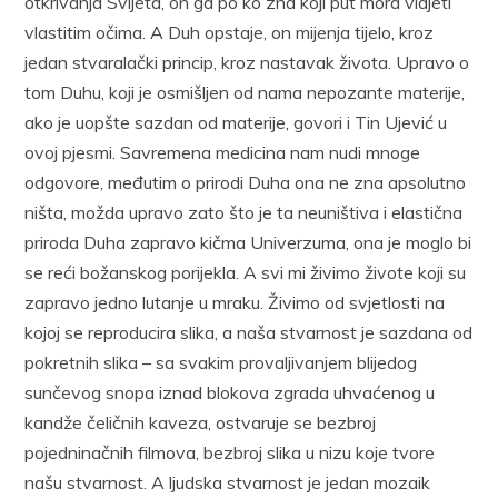
otkrivanja Svijeta, on ga po ko zna koji put mora vidjeti
vlastitim očima. A Duh opstaje, on mijenja tijelo, kroz
jedan stvaralački princip, kroz nastavak života. Upravo o
tom Duhu, koji je osmišljen od nama nepozante materije,
ako je uopšte sazdan od materije, govori i Tin Ujević u
ovoj pjesmi. Savremena medicina nam nudi mnoge
odgovore, međutim o prirodi Duha ona ne zna apsolutno
ništa, možda upravo zato što je ta neuništiva i elastična
priroda Duha zapravo kičma Univerzuma, ona je moglo bi
se reći božanskog porijekla. A svi mi živimo živote koji su
zapravo jedno lutanje u mraku. Živimo od svjetlosti na
kojoj se reproducira slika, a naša stvarnost je sazdana od
pokretnih slika – sa svakim provaljivanjem blijedog
sunčevog snopa iznad blokova zgrada uhvaćenog u
kandže čeličnih kaveza, ostvaruje se bezbroj
pojedninačnih filmova, bezbroj slika u nizu koje tvore
našu stvarnost. A ljudska stvarnost je jedan mozaik