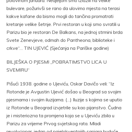
polovinom januara. Nedjeljom smo izlazili na velike
bulevare, požurivši se rano da ulovimo mjesta na terasi
kakve kafane da bismo mogli do tančina promatrati
kretanje velike šetnje. Prvi restoran u koji smo svratili u
Parizu bio je restoran De Balkans, na jednoj strmini brda
Svete Zenevjeve, odmah do Pantheona, biblioteke i
crkve“… TIN UJEVIĆ (Sjećanja na Pariške godine)
BILJEŠKA O PJESMI „POBRATIMSTVO LICA U
SVEMIRU“
Pišući 1938. godine o Ujeviću, Oskar Davičo veli: “Iz
Rotonde je Avgustin Ujević došao u Beograd sa svojim
pjesmama i svojim iluzijama. (…) Iluzije s kojima se uputio
iz Rotonde u Beograd izvjetrile su kao pijanstvo. Čudna
je i misteriozna ta promjena koja se u Ujeviću zbila u
Parizu za vrijeme Prvog svjetskog rata. Mladi
revolucionar, jedan od najelokventnijih sanjara buduće