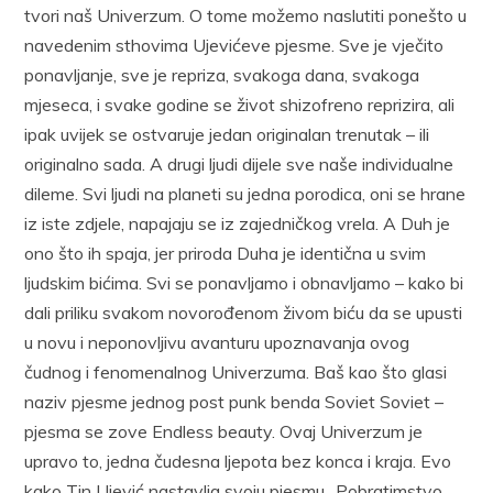
tvori naš Univerzum. O tome možemo naslutiti ponešto u
navedenim sthovima Ujevićeve pjesme. Sve je vječito
ponavljanje, sve je repriza, svakoga dana, svakoga
mjeseca, i svake godine se život shizofreno reprizira, ali
ipak uvijek se ostvaruje jedan originalan trenutak – ili
originalno sada. A drugi ljudi dijele sve naše individualne
dileme. Svi ljudi na planeti su jedna porodica, oni se hrane
iz iste zdjele, napajaju se iz zajedničkog vrela. A Duh je
ono što ih spaja, jer priroda Duha je identična u svim
ljudskim bićima. Svi se ponavljamo i obnavljamo – kako bi
dali priliku svakom novorođenom živom biću da se upusti
u novu i neponovljivu avanturu upoznavanja ovog
čudnog i fenomenalnog Univerzuma. Baš kao što glasi
naziv pjesme jednog post punk benda Soviet Soviet –
pjesma se zove Endless beauty. Ovaj Univerzum je
upravo to, jedna čudesna ljepota bez konca i kraja. Evo
kako Tin Ujević nastavlja svoju pjesmu „Pobratimstvo