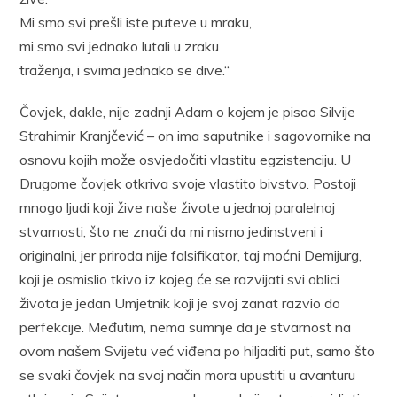
Mi smo svi prešli iste puteve u mraku,
mi smo svi jednako lutali u zraku
traženja, i svima jednako se dive.“
Čovjek, dakle, nije zadnji Adam o kojem je pisao Silvije
Strahimir Kranjčević – on ima saputnike i sagovornike na
osnovu kojih može osvjedočiti vlastitu egzistenciju. U
Drugome čovjek otkriva svoje vlastito bivstvo. Postoji
mnogo ljudi koji žive naše živote u jednoj paralelnoj
stvarnosti, što ne znači da mi nismo jedinstveni i
originalni, jer priroda nije falsifikator, taj moćni Demijurg,
koji je osmislio tkivo iz kojeg će se razvijati svi oblici
života je jedan Umjetnik koji je svoj zanat razvio do
perfekcije. Međutim, nema sumnje da je stvarnost na
ovom našem Svijetu već viđena po hiljaditi put, samo što
se svaki čovjek na svoj način mora upustiti u avanturu