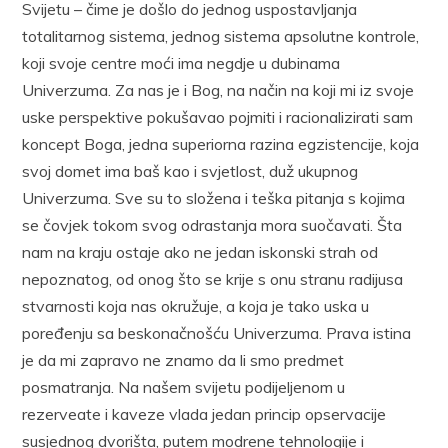
Svijetu – čime je došlo do jednog uspostavljanja
totalitarnog sistema, jednog sistema apsolutne kontrole,
koji svoje centre moći ima negdje u dubinama
Univerzuma. Za nas je i Bog, na način na koji mi iz svoje
uske perspektive pokušavao pojmiti i racionalizirati sam
koncept Boga, jedna superiorna razina egzistencije, koja
svoj domet ima baš kao i svjetlost, duž ukupnog
Univerzuma. Sve su to složena i teška pitanja s kojima
se čovjek tokom svog odrastanja mora suočavati. Šta
nam na kraju ostaje ako ne jedan iskonski strah od
nepoznatog, od onog što se krije s onu stranu radijusa
stvarnosti koja nas okružuje, a koja je tako uska u
poređenju sa beskonačnošću Univerzuma. Prava istina
je da mi zapravo ne znamo da li smo predmet
posmatranja. Na našem svijetu podijeljenom u
rezerveate i kaveze vlada jedan princip opservacije
susjednog dvorišta, putem modrene tehnologije i