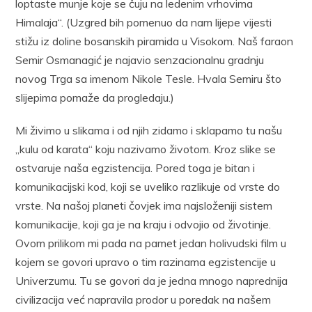
loptaste munje koje se čuju na ledenim vrhovima
Himalaja“. (Uzgred bih pomenuo da nam lijepe vijesti
stižu iz doline bosanskih piramida u Visokom. Naš faraon
Semir Osmanagić je najavio senzacionalnu gradnju
novog Trga sa imenom Nikole Tesle. Hvala Semiru što
slijepima pomaže da progledaju.)
Mi živimo u slikama i od njih zidamo i sklapamo tu našu
„kulu od karata“ koju nazivamo životom. Kroz slike se
ostvaruje naša egzistencija. Pored toga je bitan i
komunikacijski kod, koji se uveliko razlikuje od vrste do
vrste. Na našoj planeti čovjek ima najsloženiji sistem
komunikacije, koji ga je na kraju i odvojio od životinje.
Ovom prilikom mi pada na pamet jedan holivudski film u
kojem se govori upravo o tim razinama egzistencije u
Univerzumu. Tu se govori da je jedna mnogo naprednija
civilizacija već napravila prodor u poredak na našem