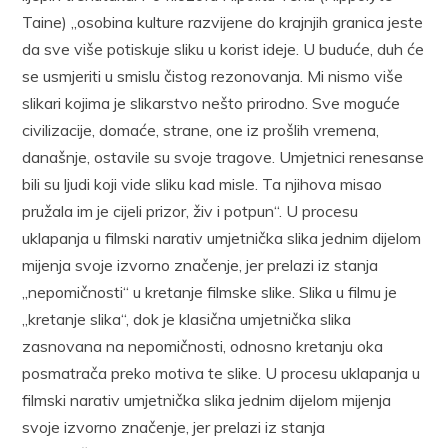
Taine) „osobina kulture razvijene do krajnjih granica jeste
da sve više potiskuje sliku u korist ideje. U buduće, duh će
se usmjeriti u smislu čistog rezonovanja. Mi nismo više
slikari kojima je slikarstvo nešto prirodno. Sve moguće
civilizacije, domaće, strane, one iz prošlih vremena,
današnje, ostavile su svoje tragove. Umjetnici renesanse
bili su ljudi koji vide sliku kad misle. Ta njihova misao
pružala im je cijeli prizor, živ i potpun“. U procesu
uklapanja u filmski narativ umjetnička slika jednim dijelom
mijenja svoje izvorno značenje, jer prelazi iz stanja
„nepomičnosti“ u kretanje filmske slike. Slika u filmu je
„kretanje slika“, dok je klasična umjetnička slika
zasnovana na nepomičnosti, odnosno kretanju oka
posmatrača preko motiva te slike. U procesu uklapanja u
filmski narativ umjetnička slika jednim dijelom mijenja
svoje izvorno značenje, jer prelazi iz stanja