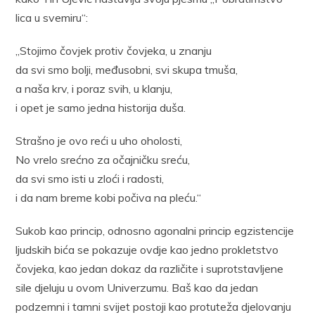
lica u svemiru“:
„Stojimo čovjek protiv čovjeka, u znanju
da svi smo bolji, međusobni, svi skupa tmuša,
a naša krv, i poraz svih, u klanju,
i opet je samo jedna historija duša.
Strašno je ovo reći u uho oholosti,
No vrelo srećno za očajničku sreću,
da svi smo isti u zloći i radosti,
i da nam breme kobi počiva na pleću.“
Sukob kao princip, odnosno agonalni princip egzistencije
ljudskih bića se pokazuje ovdje kao jedno prokletstvo
čovjeka, kao jedan dokaz da različite i suprotstavljene
sile djeluju u ovom Univerzumu. Baš kao da jedan
podzemni i tamni svijet postoji kao protuteža djelovanju