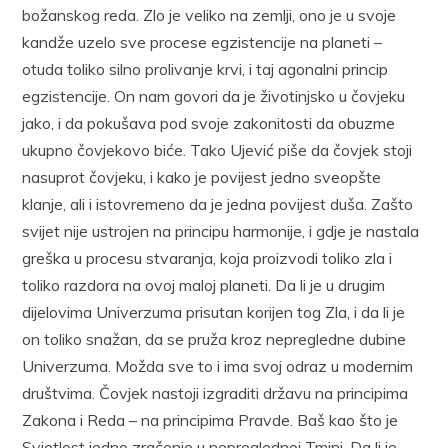
božanskog reda. Zlo je veliko na zemlji, ono je u svoje
kandže uzelo sve procese egzistencije na planeti –
otuda toliko silno prolivanje krvi, i taj agonalni princip
egzistencije. On nam govori da je životinjsko u čovjeku
jako, i da pokušava pod svoje zakonitosti da obuzme
ukupno čovjekovo biće. Tako Ujević piše da čovjek stoji
nasuprot čovjeku, i kako je povijest jedno sveopšte
klanje, ali i istovremeno da je jedna povijest duša. Zašto
svijet nije ustrojen na principu harmonije, i gdje je nastala
greška u procesu stvaranja, koja proizvodi toliko zla i
toliko razdora na ovoj maloj planeti. Da li je u drugim
dijelovima Univerzuma prisutan korijen tog Zla, i da li je
on toliko snažan, da se pruža kroz nepregledne dubine
Univerzuma. Možda sve to i ima svoj odraz u modernim
društvima. Čovjek nastoji izgraditi državu na principima
Zakona i Reda – na principima Pravde. Baš kao što je
Svjetlost jedno zračenje u nepreglednoj Tmini. Da li je