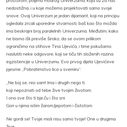
prostorom, poljima modrog Univerzuma, koja su za nas
nedostižna, i u koje možemo projektovati samo svoje
snove. Ovaj Univerzum je jedan dijamant, koji na principu
ogledala zrcali uporedne stvarnosti, baš kao što možda
ima beskrajni broj paralelnih Univerzuma. Međutim, kako
ne bismo išli previše široko, da se ovom prilikom
ograničimo na stihove Tina Ujevića, i time pokušamo
naslutiti neke odgovore, koji se tiču tih složenih razina
egzistencije u Univerzumu. Evo prvog dijela Ujevićeve
pjesme „Pobratimstvo lica u svemiru“:
„Ne boj se, nisi sam! Ima i drugih nego ti
koji nepoznati od tebe žive tvojim životom.
I ono sve što ti bje,ču i što sni
Gori u njima istim žarom,ljepotom i čistotom.
Ne gordi se! Tvoje misli nisu samo tvoje! One u drugima
žive.