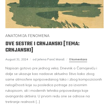
ANATOMIJA FENOMENA
DVE SESTRE I CRNJANSKI [TEMA:
CRNJANSKI]
August 31, 2024
od Jelena Panić Maraš
0 komentara
Napisan gotovo pre jednog veka, Dnevnik o Čarnojeviću i
dalje se ukazuje kao nadasve aktuelno štivo kako zbog
same atmosfere ispripovedanog tako i zbog kompozicionih
nelogičnosti koje su posledica potrage za izvornim
rukopisom, ali i modernih tehnika pripovedanja koje
avangarda aktivira. U prvom redu one se odnose na
tretiranje realnosti […]