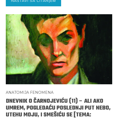
NASTAVI SA ČITANJEM
ANATOMIJA FENOMENA
DNEVNIK O ČARNOJEVIĆU (11) – ALI AKO
UMREM, POGLEDAĆU POSLEDNJI PUT NEBO,
UTEHU MOJU, I SMEŠIĆU SE [TEMA: