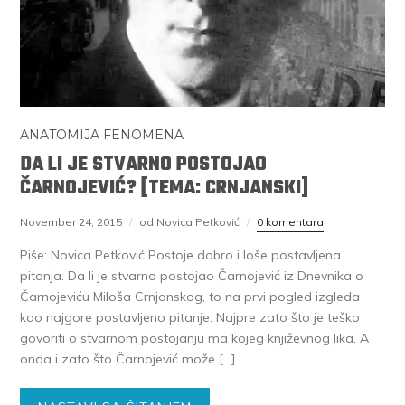
ANATOMIJA FENOMENA
DA LI JE STVARNO POSTOJAO
ČARNOJEVIĆ? [TEMA: CRNJANSKI]
November 24, 2015
od Novica Petković
0 komentara
Piše: Novica Petković Postoje dobro i loše postavljena
pitanja. Da li je stvarno postojao Čarnojević iz Dnevnika o
Čarnojeviću Miloša Crnjanskog, to na prvi pogled izgleda
kao najgore postavljeno pitanje. Najpre zato što je teško
govoriti o stvarnom postojanju ma kojeg književnog lika. A
onda i zato što Čarnojević može […]