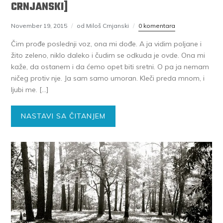
CRNJANSKI]
November 19, 2015
od Miloš Crnjanski
0 komentara
Čim prođe poslednji voz, ona mi dođe. A ja vidim poljane i
žito zeleno, niklo daleko i čudim se odkuda je ovde. Ona mi
kaže, da ostanem i da ćemo opet biti sretni. O pa ja nemam
ničeg protiv nje. Ja sam samo umoran. Kleči preda mnom, i
ljubi me. […]
NASTAVI SA ČITANJEM