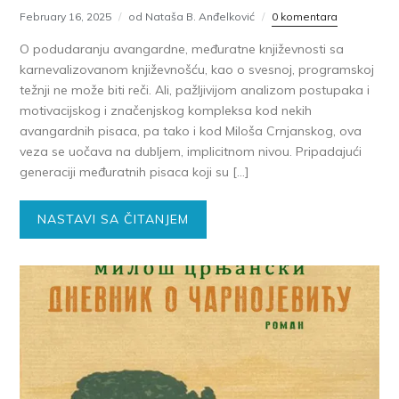
February 16, 2025
od Nataša B. Anđelković
0 komentara
O podudaranju avangardne, međuratne književnosti sa
karnevalizovanom književnošću, kao o svesnoj, programskoj
težnji ne može biti reči. Ali, pažljivijom analizom postupaka i
motivacijskog i značenjskog kompleksa kod nekih
avangardnih pisaca, pa tako i kod Miloša Crnjanskog, ova
veza se uočava na dubljem, implicitnom nivou. Pripadajući
generaciji međuratnih pisaca koji su […]
NASTAVI SA ČITANJEM