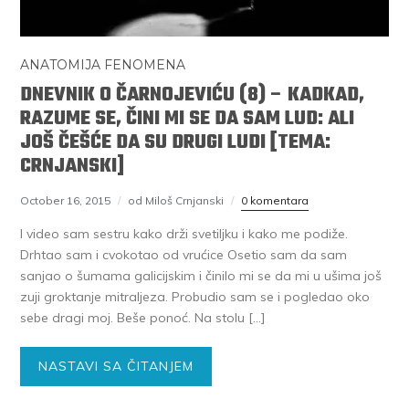
ANATOMIJA FENOMENA
DNEVNIK O ČARNOJEVIĆU (8) – KADKAD,
RAZUME SE, ČINI MI SE DA SAM LUD: ALI
JOŠ ČEŠĆE DA SU DRUGI LUDI [TEMA:
CRNJANSKI]
October 16, 2015
od Miloš Crnjanski
0 komentara
I video sam sestru kako drži svetiljku i kako me podiže.
Drhtao sam i cvokotao od vrućice Osetio sam da sam
sanjao o šumama galicijskim i činilo mi se da mi u ušima još
zuji groktanje mitraljeza. Probudio sam se i pogledao oko
sebe dragi moj. Beše ponoć. Na stolu […]
NASTAVI SA ČITANJEM