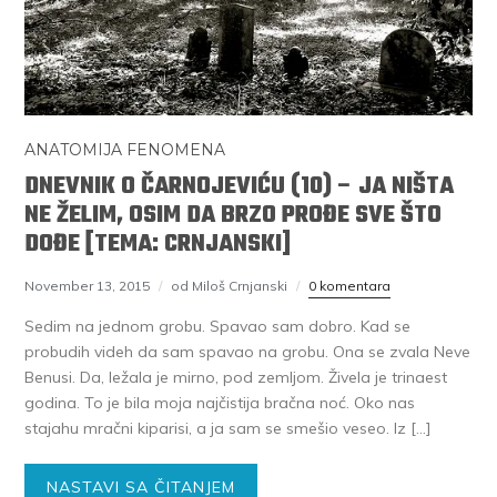
ANATOMIJA FENOMENA
DNEVNIK O ČARNOJEVIĆU (10) – JA NIŠTA
NE ŽELIM, OSIM DA BRZO PROĐE SVE ŠTO
DOĐE [TEMA: CRNJANSKI]
November 13, 2015
od Miloš Crnjanski
0 komentara
Sedim na jednom grobu. Spavao sam dobro. Kad se
probudih videh da sam spavao na grobu. Ona se zvala Neve
Benusi. Da, ležala je mirno, pod zemljom. Živela je trinaest
godina. To je bila moja najčistija bračna noć. Oko nas
stajahu mračni kiparisi, a ja sam se smešio veseo. Iz […]
NASTAVI SA ČITANJEM