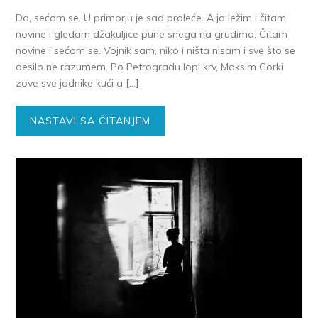
Da, sećam se. U primorju je sad proleće. A ja ležim i čitam
novine i gledam džakuljice pune snega na grudima. Čitam
novine i sećam se. Vojnik sam, niko i ništa nisam i sve što se
desilo ne razumem. Po Petrogradu lopi krv, Maksim Gorki
zove sve jadnike kući a […]
NASTAVI SA ČITANJEM