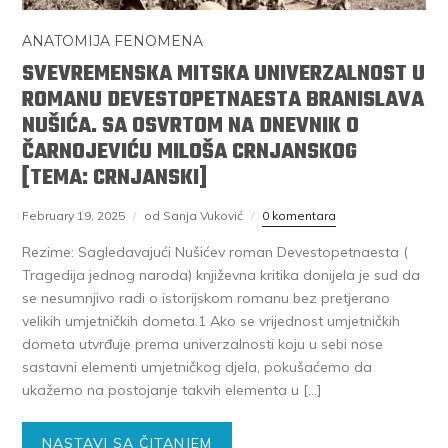
ANATOMIJA FENOMENA
SVEVREMENSKA MITSKA UNIVERZALNOST U
ROMANU DEVESTOPETNAESTA BRANISLAVA
NUŠIĆA. SA OSVRTOM NA DNEVNIK O
ČARNOJEVIĆU MILOŠA CRNJANSKOG
[TEMA: CRNJANSKI]
February 19, 2025
od Sanja Vuković
0 komentara
Rezime: Sagledavajući Nušićev roman Devestopetnaesta (
Tragedija jednog naroda) književna kritika donijela je sud da
se nesumnjivo radi o istorijskom romanu bez pretjerano
velikih umjetničkih dometa.1 Ako se vrijednost umjetničkih
dometa utvrđuje prema univerzalnosti koju u sebi nose
sastavni elementi umjetničkog djela, pokušaćemo da
ukažemo na postojanje takvih elementa u […]
NASTAVI SA ČITANJEM