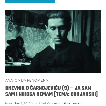
ANATOMIJA FENOMENA
DNEVNIK O ČARNOJEVIĆU (9) – JA SAM
SAM I NIKOGA NEMAM [TEMA: CRNJANSKI]
November 3, 2015
od Miloš Crnjanski
0 komentara