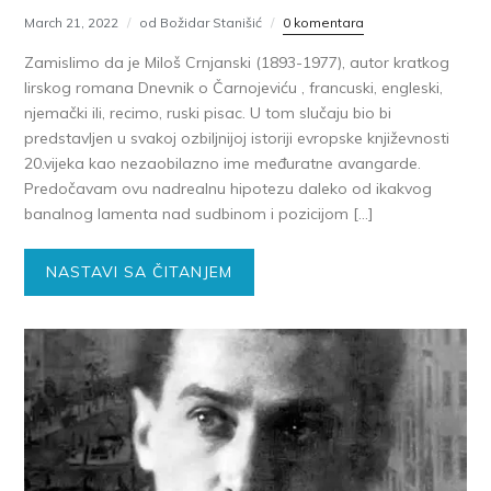
March 21, 2022
od Božidar Stanišić
0 komentara
Zamislimo da je Miloš Crnjanski (1893-1977), autor kratkog
lirskog romana Dnevnik o Čarnojeviću , francuski, engleski,
njemački ili, recimo, ruski pisac. U tom slučaju bio bi
predstavljen u svakoj ozbiljnijoj istoriji evropske književnosti
20.vijeka kao nezaobilazno ime međuratne avangarde.
Predočavam ovu nadrealnu hipotezu daleko od ikakvog
banalnog lamenta nad sudbinom i pozicijom […]
NASTAVI SA ČITANJEM