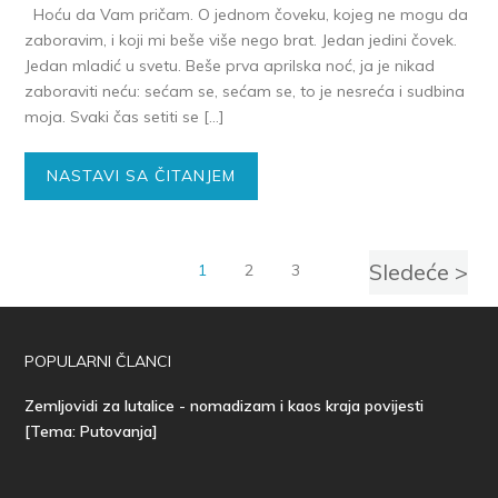
Hoću da Vam pričam. O jednom čoveku, kojeg ne mogu da
zaboravim, i koji mi beše više nego brat. Jedan jedini čovek.
Jedan mladić u svetu. Beše prva aprilska noć, ja je nikad
zaboraviti neću: sećam se, sećam se, to je nesreća i sudbina
moja. Svaki čas setiti se […]
NASTAVI SA ČITANJEM
Sledeće >
1
2
3
POPULARNI ČLANCI
Zemljovidi za lutalice - nomadizam i kaos kraja povijesti
[Tema: Putovanja]