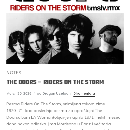
NOTES
THE DOORS – RIDERS ON THE STORM
March 30, 2026
od Dragan Uzelac
0 komentara
Pesma Riders On The Storm, snimljena tokom zime
1970.-’71. kao poslednja pesma za opraštajni The
Doorsalbum LA Woman(objavljen aprila 1971., nekih mesec
dana nakon odlaska Jima Morrisona u Pariz i već tada