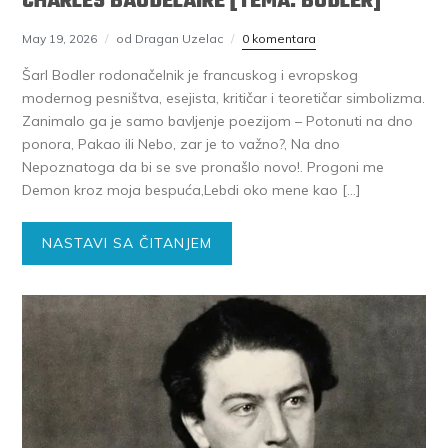
CHARLES BAUDELAIRE [TEMA: BODLER]
May 19, 2026
od Dragan Uzelac
0 komentara
Šarl Bodler rodonačelnik je francuskog i evropskog
modernog pesništva, esejista, kritičar i teoretičar simbolizma.
Zanimalo ga je samo bavljenje poezijom – Potonuti na dno
ponora, Pakao ili Nebo, zar je to važno?, Na dno
Nepoznatoga da bi se sve pronašlo novo!. Progoni me
Demon kroz moja bespuća,Lebdi oko mene kao […]
NASTAVI SA ČITANJEM