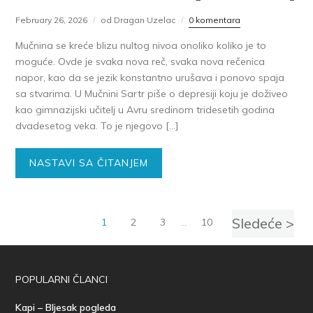
February 26, 2026
od Dragan Uzelac
0 komentara
Mučnina se kreće blizu nultog nivoa onoliko koliko je to
moguće. Ovde je svaka nova reč, svaka nova rečenica
napor, kao da se jezik konstantno urušava i ponovo spaja
sa stvarima. U Mučnini Sartr piše o depresiji koju je doživeo
kao gimnazijski učitelj u Avru sredinom tridesetih godina
dvadesetog veka. To je njegovo […]
NASTAVI SA ČITANJEM
Sledeće >
1
2
3
…
10
POPULARNI ČLANCI
Kapi – Bljesak pogleda