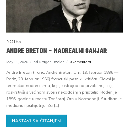
NOTES
ANDRE BRETON – NADREALNI SANJAR
May 11, 2026
od Dragan Uzelac
0 komentara
Andre Breton (franc. André Breton; Orn, 19. februar 1896 —
Pariz, 28. februar 1966) francuski pesnik i kritičar. Glavni je
teoretičar nadrealizma, koji je istrajao na prvobitnoj liniji,
raskrstivši s većinom svojih nekadašnjih prijatelja. Rođen je
1896. godine u mestu Tanšbraj, Orn u Normandiji. Studirao je
medicinu i psihijatriju. Za […]
NASTAVI SA ČITANJEM