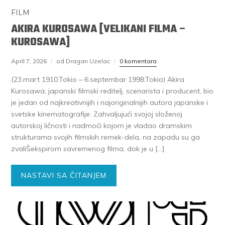
FILM
AKIRA KUROSAWA [VELIKANI FILMA –
KUROSAWA]
April 7, 2026
od Dragan Uzelac
0 komentara
(23.mart 1910.Tokio – 6.septembar 1998.Tokio) Akira
Kurosawa, japanski filmski reditelj, scenarista i producent, bio
je jedan od najkreativnijih i najoriginalnijih autora japanske i
svetske kinematografije. Zahvaljujući svojoj složenoj
autorskoj ličnosti i nadmoći kojom je vladao dramskim
strukturama svojih filmskih remek-dela, na zapadu su ga
zvaliŠekspirom savremenog filma, dok je u […]
NASTAVI SA ČITANJEM