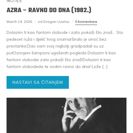
NOTES
AZRA – RAVNO DO DNA (1982.)
March 19, 2026
od Dragan Uzelac
0 komentara
Dolazim ti kao fantom slobode i zato pokaži što znaš… Sto
pedeset ruža i djelić tvog snamarširalo je sinoć bez
prestanka.Dao sam svoj najbolji gradpadali su uz
putOznojeni šampioni ugašenih pogleda Dolazim ti kao
fantom slobodei zato pokaži što znaš!Dolazim ti kao
fantom slobodeda te vodim ravno do dna! Loše […]
NASTAVI SA ČITANJEM