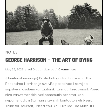
NOTES
GEORGE HARRISON – THE ART OF DYING
May 26, 2026
od Dragan Uzelac
0 komentara
(Umetnost umiranja) Poslednjih godina boravka u The
Beatlesima Harrison je sve više pokazivao i razvijao
sopstveni, osobeni kantautorski talenat i kreativnost. Pored
niza vanvremenskih, već pomenutih pesama, kao i
nepomenutih, ništa manje izvrsnih kantautorskih bisera:
Think for Yourself, I Need You, You Like Me Too Much, If I