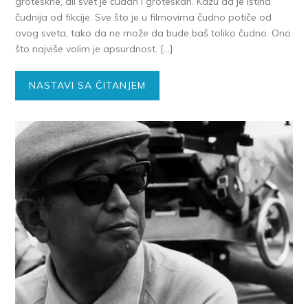
groteskne, ali svet je čudan i groteskan. Kažu da je istina
čudnija od fikcije. Sve što je u filmovima čudno potiče od
ovog sveta, tako da ne može da bude baš toliko čudno. Ono
što najviše volim je apsurdnost. […]
NASTAVI SA ČITANJEM