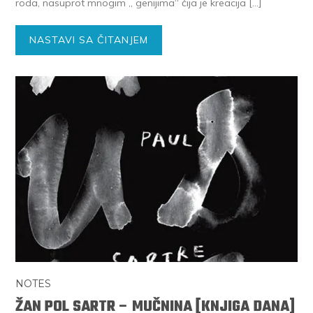
roda, nasuprot mnogim ,, genijima“ čija je kreacija […]
NASTAVI SA ČITANJEM
NOTES
ŽAN POL SARTR – MUČNINA [KNJIGA DANA]