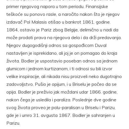
primer njegovog napora u tom periodu. Finansijske
teškoće su ponovo rasle, a naročito nakon što je njegov
izdavač Pol Malasis otišao u bankrot 1861. godine.
1864, ostavio je Pariz zbog Belgije, delimično u nadi da
može prodati prava na njegova dela i da drži predavanja.
Njegov dugogodišnji odnos sa gospođicom Duval
nastavljen je isprekidano, ali joj je on pomagao do kraja
života. Bodler je uspostavio poseban odnos sa jednom
glumicom i jednom kurtizanom, i ti odnosi su bili izvor
velike inspiracije, ali nikada nisu proizveli neko dugotrajno
zadovoljstvo. Pušio je opijum, i u Briselu je počeo da se
opija. Bodler je preživio jak moždani udar 1866. godine,
nakon čega je usledila i paraliza. Poslednje dve godine
svog života proveo je polu-paralisan u Briselu i Parizu,
gde je i umro 31. avgusta 1867. Bodler je sahranjen u
Parizu.