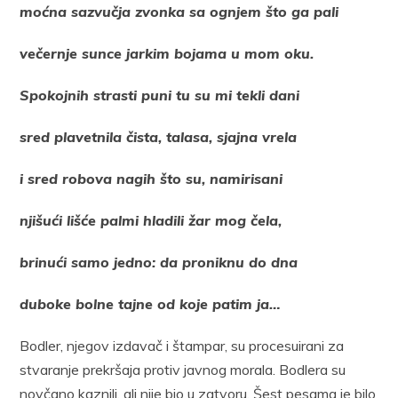
moćna sazvučja zvonka sa ognjem što ga pali
večernje sunce jarkim bojama u mom oku.
Spokojnih strasti puni tu su mi tekli dani
sred plavetnila čista, talasa, sjajna vrela
i sred robova nagih što su, namirisani
njišući lišće palmi hladili žar mog čela,
brinući samo jedno: da proniknu do dna
duboke bolne tajne od koje patim ja…
Bodler, njegov izdavač i štampar, su procesuirani za
stvaranje prekršaja protiv javnog morala. Bodlera su
novčano kaznili, ali nije bio u zatvoru. Šest pesama je bilo