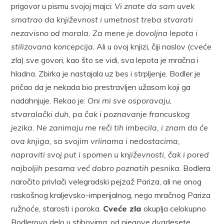
prigovor u pismu svojoj majci:
Vi znate da sam uvek
smatrao da književnost i umetnost treba stvarati
nezavisno od morala. Za mene je dovoljna lepota i
stilizovana koncepcija
. Ali u ovoj knjizi, čiji naslov (cveće
zla) sve govori, kao što se vidi, sva lepota je mračna i
hladna. Zbirka je nastajala uz bes i strpljenje. Bodler je
pričao da je nekada bio prestravljen užasom koji ga
nadahnjuje. Rekao je:
Oni mi sve osporavaju,
stvaralački duh, pa čak i poznavanje francuskog
jezika. Ne zanimaju me reči tih imbecila, i znam da će
ova knjiga, sa svojim vrlinama i nedostacima,
napraviti svoj put i spomen u književnosti, čak i pored
najboljih pesama već dobro poznatih pesnika
. Bodlera
naročito privlači velegradski pejzaž Pariza, ali ne onog
raskošnog kraljevsko-imperijalnog, nego mračnog Pariza
ružnoće, starosti i poroka.
Cveće zla
okuplja celokupno
Bodlerovo delo u stihovima, od njegove dvadesete