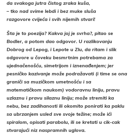
da svakoga jutra čistog zraka kuša,
– tko nad svime lebdi i bez muke sluša
razgovore cvijeća i svih nijemih stvari!
Šta je to poezija? Kakva joj je svrha?, pitao se
Bodler, a potom dao odgovor. U razlikovanju
Dobrog od Lepog, i Lepote u Zlu, da ritam i slik
odgovore u čoveku besmrtnim potrebama za
ujednačenošću, simetrijom i iznenađenjem; jer
pesničko kazivanje može podražavati (i time se ona
graniči sa muzičkom umetnošću i sa
matematičkom naukom) vodoravnu liniju, pravu
uzlaznu i pravu silaznu liniju; može stremiti ka
nebu, bez zadihanosti ili okomito ponirati ka paklu
sa ubrzanjem usled sve svoje težine; može ići
spiralom, opisati parabolu, ili se kretati u cik-cak
stvarajući niz naspramnih uglova.