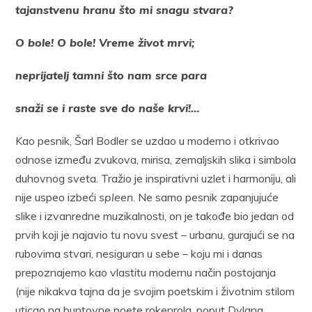
tajanstvenu hranu što mi snagu stvara?
O bole! O bole! Vreme život mrvi;
neprijatelj tamni što nam srce para
snaži se i raste sve do naše krvi!…
Kao pesnik, Šarl Bodler se uzdao u moderno i otkrivao
odnose između zvukova, mirisa, zemaljskih slika i simbola
duhovnog sveta. Tražio je inspirativni uzlet i harmoniju, ali
nije uspeo izbeći
spleen
. Ne samo pesnik zapanjujuće
slike i izvanredne muzikalnosti, on je takođe bio jedan od
prvih koji je najavio tu novu svest – urbanu, gurajući se na
rubovima stvari, nesiguran u sebe – koju mi ​​i danas
prepoznajemo kao vlastitu modernu način postojanja
(nije nikakva tajna da je svojim poetskim i životnim stilom
uticao na buntovne poete rokenrola, poput Dylana,