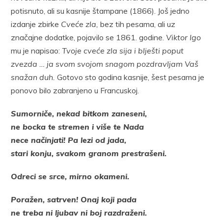
potisnuto, ali su kasnije štampane (1866). Još jedno
izdanje zbirke
Cveće zla
,
bez tih pesama, ali uz
značajne dodatke, pojavilo se 1861. godine.
Viktor Igo
mu je napisao:
Tvoje cveće zla sija i blješti poput
zvezda … ja svom svojom snagom pozdravljam Vaš
snažan duh.
Gotovo sto godina kasnije, šest pesama je
ponovo bilo zabranjeno u Francuskoj.
Sumorniče, nekad bitkom zaneseni,
ne bocka te stremen i više te Nada
nece načinjati! Pa lezi od jada,
stari konju, svakom granom prestrašeni.
Odreci se srce, mirno okameni.
Poražen, satrven! Onaj koji pada
ne treba ni ljubav ni boj razdraženi.