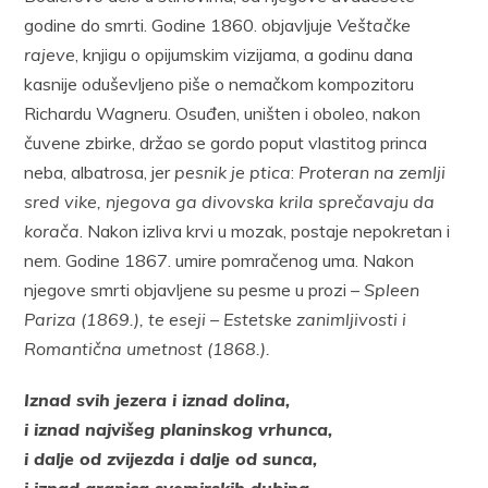
godine do smrti. Godine 1860. objavljuje
Veštačke
rajeve
, knjigu o opijumskim vizijama, a godinu dana
kasnije oduševljeno piše o nemačkom kompozitoru
Richardu Wagneru. Osuđen, uništen i oboleo, nakon
čuvene zbirke, držao se gordo poput vlastitog princa
neba, albatrosa, jer
pesnik je ptica
:
Proteran na zemlji
sred vike, njegova ga divovska krila sprečavaju da
korača
. Nakon izliva krvi u mozak, postaje nepokretan i
nem. Godine 1867. umire pomračenog uma. Nakon
njegove smrti objavljene su pesme u prozi –
Spleen
Pariza (1869.), te eseji – Estetske zanimljivosti i
Romantična umetnost (1868.).
Iznad svih jezera i iznad dolina,
i iznad najvišeg planinskog vrhunca,
i dalje od zvijezda i dalje od sunca,
i iznad granica svemirskih dubina