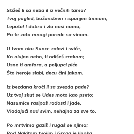
Stižeš li sa neba il iz večnih tama?
Tvoj pogled, božanstven i ispunjen tminom,
Lepoto! I dobro i zlo nosi nama,
Pa te zato mnogi porede sa vinom.
U tvom oku Sunce zalazi i sviće,
Ko olujno nebo, ti odišeš zrakom;
Usne ti amfora, a poljupci piće
Što heroje slabi, decu čini jakom.
Iz bezdana kroči il sa zvezda pade?
Uz tvoj skut se Udes moto kao pseto;
Nasumice rasipaš radosti i jade,
Vladajući nad svim, nehajna za sve to.
Po mrtvima gaziš i rugaš se njima;
Pod Nakitom tvojim i Groza je ljupka,