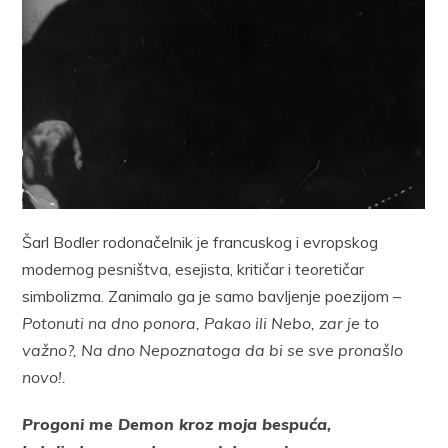
Šarl Bodler rodonačelnik je francuskog i evropskog
modernog pesništva, esejista, kritičar i teoretičar
simbolizma. Zanimalo ga je samo bavljenje poezijom –
Potonuti na dno ponora, Pakao ili Nebo, zar je to
važno?, Na dno Nepoznatoga da bi se sve pronašlo
novo!.
Progoni me Demon kroz moja bespuća,