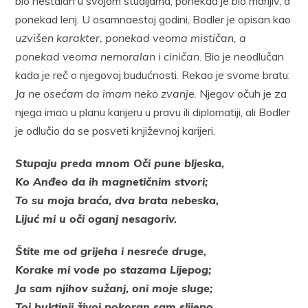
bio nestalan u svojom studijama, ponekad je bio marljiv, a
ponekad lenj. U osamnaestoj godini, Bodler je opisan kao
uzvišen karakter, ponekad veoma mističan, a
ponekad veoma nemoralan i ciničan
. Bio je neodlučan
kada je reč o njegovoj budućnosti. Rekao je svome bratu:
Ja ne osećam da imam neko zvanje
. Njegov očuh je za
njega imao u planu karijeru u pravu ili diplomatiji, ali Bodler
je odlučio da se posveti književnoj karijeri.
Stupaju preda mnom Oči pune bljeska,
Ko Anđeo da ih magnetičnim stvori;
To su moja braća, dva brata nebeska,
Lijuć mi u oči oganj nesagoriv.
Štite me od grijeha i nesreće druge,
Korake mi vode po stazama Lijepog;
Ja sam njihov sužanj, oni moje sluge;
Toj buktinji živoj pokoran sam slijepo.