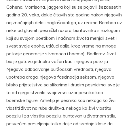
Cohena, Morrisona, Jaggera koji su se pojavili šezdesetih
godina 20. veka, dakle čitavih sto godina nakon njegovih
najznačajnijih dela i naglašavali ga, uz recimo Remboa uz
neke od glavnih pesničkih uzora, buntovnika s razlogom
koji su svojom poetikom i načinom života menjali svet i
svest svoje epohe, utičući dalje, kroz vreme na mnoge
potonje generacije stvaraoca i boema). Bodlerov život
bio je gotovo jednako važan kao i njegova poezija.
Njegovo odbacivanje buržoaskih vrednosti, njegova
upotreba droga, njegova fascinacija seksom, njegovo
blisko prijateljstvo sa slikarima i drugim pesnicima: sve je
to od njega stvorilo svojevrsni uzor pesnika kao
boemske figure. Arhetip je pesnika kao nekoga ko živi
vlastiti život na rubu društva, nekoga ko živi vlastitu
poeziju i za vlastitu poeziju, buntovan u životnom stilu,
posvećen preseljenju toliko dalje od srednje klase da