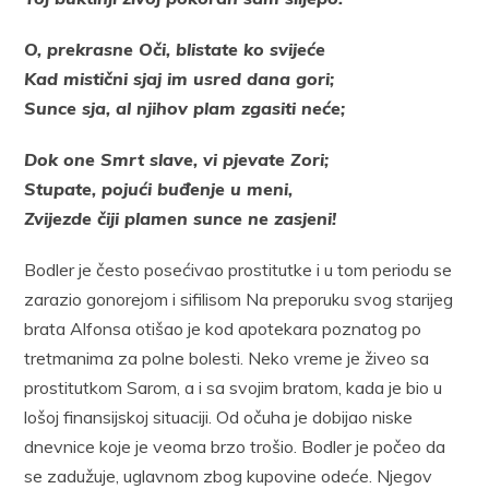
O, prekrasne Oči, blistate ko svijeće
Kad mistični sjaj im usred dana gori;
Sunce sja, al njihov plam zgasiti neće;
Dok one Smrt slave, vi pjevate Zori;
Stupate, pojući buđenje u meni,
Zvijezde čiji plamen sunce ne zasjeni!
Bodler je često posećivao prostitutke i u tom periodu se
zarazio gonorejom i sifilisom Na preporuku svog starijeg
brata Alfonsa otišao je kod apotekara poznatog po
tretmanima za polne bolesti. Neko vreme je živeo sa
prostitutkom Sarom, a i sa svojim bratom, kada je bio u
lošoj finansijskoj situaciji. Od očuha je dobijao niske
dnevnice koje je veoma brzo trošio. Bodler je počeo da
se zadužuje, uglavnom zbog kupovine odeće. Njegov