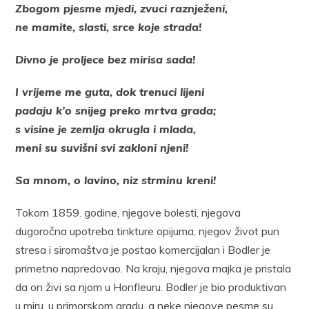
Zbogom pjesme mjedi, zvuci raznježeni,
ne mamite, slasti, srce koje strada!
Divno je proljece bez mirisa sada!
I vrijeme me guta, dok trenuci lijeni
padaju k’o snijeg preko mrtva grada;
s visine je zemlja okrugla i mlada,
meni su suvišni svi zakloni njeni!
Sa mnom, o lavino, niz strminu kreni!
Tokom 1859. godine, njegove bolesti, njegova
dugoročna upotreba tinkture opijuma, njegov život pun
stresa i siromaštva je postao komercijalan i Bodler je
primetno napredovao. Na kraju, njegova majka je pristala
da on živi sa njom u Honfleuru. Bodler je bio produktivan
u miru, u primorskom gradu, a neke njegove pesme su