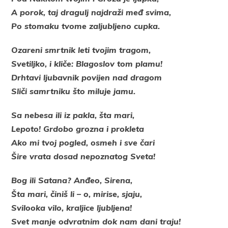
A porok, taj dragulj najdraži međ svima,
Po stomaku tvome zaljubljeno cupka.
Ozareni smrtnik leti tvojim tragom,
Svetiljko, i kliče: Blagoslov tom plamu!
Drhtavi ljubavnik povijen nad dragom
Sliči samrtniku što miluje jamu.
Sa nebesa ili iz pakla, šta mari,
Lepoto! Grdobo grozna i prokleta
Ako mi tvoj pogled, osmeh i sve čari
Šire vrata dosad nepoznatog Sveta!
Bog ili Satana? Anđeo, Sirena,
Šta mari, činiš li – o, mirise, sjaju,
Svilooka vilo, kraljice ljubljena!
Svet manje odvratnim dok nam dani traju!