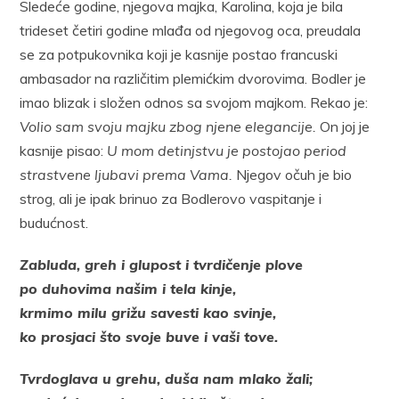
Sledeće godine, njegova majka, Karolina, koja je bila
trideset četiri godine mlađa od njegovog oca, preudala
se za potpukovnika koji je kasnije postao francuski
ambasador na različitim plemićkim dvorovima. Bodler je
imao blizak i složen odnos sa svojom majkom. Rekao je:
Volio sam svoju majku zbog njene elegancije.
On joj je
kasnije pisao:
U mom detinjstvu je postojao period
strastvene ljubavi prema Vama.
Njegov očuh je bio
strog, ali je ipak brinuo za Bodlerovo vaspitanje i
budućnost.
Zabluda, greh i glupost i tvrdičenje plove
po duhovima našim i tela kinje,
krmimo milu grižu savesti kao svinje,
ko prosjaci što svoje buve i vaši tove.
Tvrdoglava u grehu, duša nam mlako žali;