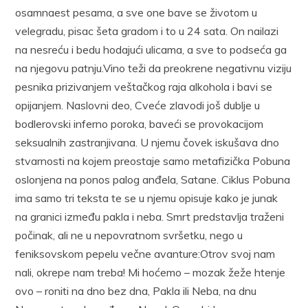
osamnaest pesama, a sve one bave se životom u
velegradu, pisac šeta gradom i to u 24 sata. On nailazi
na nesreću i bedu hodajući ulicama, a sve to podseća ga
na njegovu patnju.Vino teži da preokrene negativnu viziju
pesnika prizivanjem veštačkog raja alkohola i bavi se
opijanjem. Naslovni deo, Cveće zlavodi još dublje u
bodlerovski inferno poroka, baveći se provokacijom
seksualnih zastranjivana. U njemu čovek iskušava dno
stvarnosti na kojem preostaje samo metafizička Pobuna
oslonjena na ponos palog anđela, Satane. Ciklus Pobuna
ima samo tri teksta te se u njemu opisuje kako je junak
na granici između pakla i neba. Smrt predstavlja traženi
počinak, ali ne u nepovratnom svršetku, nego u
feniksovskom pepelu večne avanture:Otrov svoj nam
nali, okrepe nam treba! Mi hoćemo – mozak žeže htenje
ovo – roniti na dno bez dna, Pakla ili Neba, na dnu