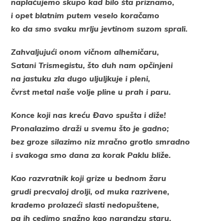
naplaćujemo skupo kad bilo šta priznamo,
i opet blatnim putem veselo koračamo
ko da smo svaku mrlju jevtinom suzom sprali.
Zahvaljujući onom vičnom alhemičaru,
Satani Trismegistu, što duh nam opčinjeni
na jastuku zla dugo uljuljkuje i pleni,
čvrst metal naše volje pline u prah i paru.
Konce koji nas kreću Đavo spušta i diže!
Pronalazimo draži u svemu što je gadno;
bez groze silazimo niz mračno grotlo smradno
i svakoga smo dana za korak Paklu bliže.
Kao razvratnik koji grize u bednom žaru
grudi precvaloj drolji, od muka razrivene,
krademo prolazeći slasti nedopuštene,
pa ih cedimo snažno kao narandzu staru.