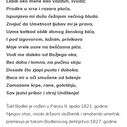
Lebdi oko mene kao vazduh, svuda;
Prodire u srce i razara pluća,
Ispunjava mi dušu čežnjom večnog bluda.
Znajuć da Umetnost ljubav mi je prava,
Uzme katkad oblik divnog ženskog bića,
I pod izgovorom, lažnim, privikava
Moje vrele usne na beščasna pića.
Vodi me daleko od Božjega oka,
Bez daha i lomna, na pučinu sinju
Dosade što zjapi pusta i duboka;
Baca mi u oči smušene od bdenja
Zamazane krpe, rane, golotinju,
Sav jezivi pribor i stroj Uništenja!
Šarl Bodler je rođen u Parizu 9. aprila 1821. godine.
Njegov otac, visoki državni službenik i amaterski umetnik,
preminuo je tokom Bodlerovog detinjstva 1827. godine.