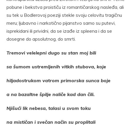
pobune i bekstva proističu iz romantičarskog nasleđa, ali
su tek u Bodlerovoj poeziji stekle svoju celovitu tragičnu
meru; ljubavno i narkotično pijanstvo samo su putevi,
isprekidani ili prividni, da se izađe iz spleena i da se
dosegne do apsolutnog, do smrti.
Tremovi velelepni dugo su stan moj bili
sa šumom ustremljenih vitkih stubova, koje
hiljadostrukom vatrom primorska sunca boje
a na bazaltne špilje naliče kad dan čili.
Njišući lik nebesa, talasi u svom toku
na mističan i svečan način su proplitali