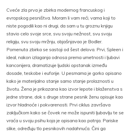
Cveće zla prva je zbirka modernog francuskog i
evropskog pesništva. Moram li vam reći, vama koji to
niste pogodili kao ni drugi, da sam u tu groznu knjigu
stavio celo svoje srce, svu svoju nežnost, svu svoju
religiju, svu svoju mržnju, objašnjavao je Bodler.
Pomenuta zbirka se sastoji od šest delova. Prvi, Spleen i
ideal, nakon izlaganja odnosa prema umetnosti i ljubavi
kanconijera, dramatizuje ljudski opstanak između
dosade, teskobe i euforije. U pesmama je gorko opisano
kako je materijalno stanje samo stanje prolaznosti u
životu. Žena je prikazana kao izvor lepote i blaženstva s
jedne strane, dok s druge strane pesnik ženu opisuje kao
izvor hladnoće i pokvarenosti. Prvi ciklus završava
zaključkom kako se čovek ne može ispuniti ljubavlju te se
vraća u svoju psihu koja je opisana kao patnja. Pariske
slike, određuju tlo pesnikovih nadahnuća. Čini ga