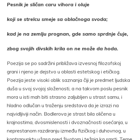
Pesnik je sličan caru vihora i oluje
koji se strelcu smeje sa oblačnoga svoda;
kad je na zemlju prognan, gde samo sprdnje čuje,
zbog svojih divskih krila on ne može da hoda.
Poezija se po sadržini približava izvesnoj filozofskoj
grani i njeno je dejstvo u oblasti estetskog i etičkog.
Poezija jeste visoki oblik saznanja čiji je predmet ljudska
duša u svoj svojoj složenosti, a na takvom poslu pesnik
mora u isti mah biti strasno zaljubljen u strast samu, i
hladno odlučan u traženju sredstava da je izrazi na
najvidljiviji način. Bodlerova je strast bila oličena u
krajnostima, dvosmislenosti i dvoznačnosti osećanja, u
neprestanom razdiranju između fizičkog i duhovnog, u
kontrapunktu užasa pred životom i težnja ka smrti. Teme