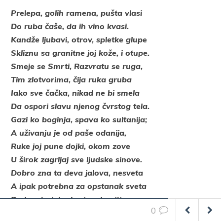
Prelepa, golih ramena, pušta vlasi
Do ruba čaše, da ih vino kvasi.
Kandže ljubavi, otrov, spletke glupe
Skliznu sa granitne joj kože, i otupe.
Smeje se Smrti, Razvratu se ruga,
Tim zlotvorima, čija ruka gruba
Iako sve čačka, nikad ne bi smela
Da ospori slavu njenog čvrstog tela.
Gazi ko boginja, spava ko sultanija;
A uživanju je od paše odanija,
Ruke joj pune dojki, okom zove
U širok zagrljaj sve ljudske sinove.
Dobro zna ta deva jalova, nesveta
A ipak potrebna za opstanak sveta
Da lepota tela dar je vrhoviti,
0
Pa za svaku gadost oprost će dobiti.