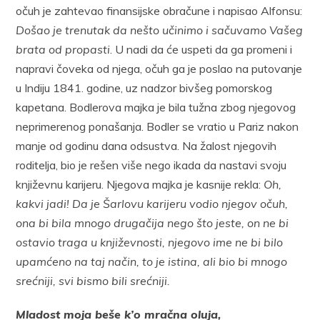
očuh je zahtevao finansijske obračune i napisao Alfonsu:
Došao je trenutak da nešto učinimo i sačuvamo Vašeg
brata od propasti
. U nadi da će uspeti da ga promeni i
napravi čoveka od njega, očuh ga je poslao na putovanje
u Indiju 1841. godine, uz nadzor bivšeg pomorskog
kapetana. Bodlerova majka je bila tužna zbog njegovog
neprimerenog ponašanja. Bodler se vratio u Pariz nakon
manje od godinu dana odsustva. Na žalost njegovih
roditelja, bio je rešen više nego ikada da nastavi svoju
književnu karijeru. Njegova majka je kasnije rekla:
Oh,
kakvi jadi! Da je Šarlovu karijeru vodio njegov očuh,
ona bi bila mnogo drugačija nego što jeste, on ne bi
ostavio traga u književnosti, njegovo ime ne bi bilo
upamćeno na taj način, to je istina, ali bio bi mnogo
srećniji, svi bismo bili srećniji.
Mladost moja beše k’o mračna oluja,