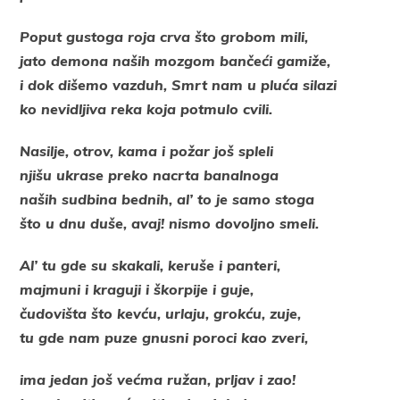
Poput gustoga roja crva što grobom mili,
jato demona naših mozgom bančeći gamiže,
i dok dišemo vazduh, Smrt nam u pluća silazi
ko nevidljiva reka koja potmulo cvili.
Nasilje, otrov, kama i požar još spleli
njišu ukrase preko nacrta banalnoga
naših sudbina bednih, al’ to je samo stoga
što u dnu duše, avaj! nismo dovoljno smeli.
Al’ tu gde su skakali, keruše i panteri,
majmuni i kraguji i škorpije i guje,
čudovišta što kevću, urlaju, grokću, zuje,
tu gde nam puze gnusni poroci kao zveri,
ima jedan još većma ružan, prljav i zao!