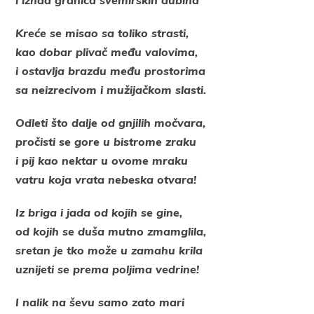
Kreće se misao sa toliko strasti,
kao dobar plivač među valovima,
i ostavlja brazdu među prostorima
sa neizrecivom i mužijačkom slasti.
Odleti što dalje od gnjilih močvara,
pročisti se gore u bistrome zraku
i pij kao nektar u ovome mraku
vatru koja vrata nebeska otvara!
Iz briga i jada od kojih se gine,
od kojih se duša mutno zmamglila,
sretan je tko može u zamahu krila
uznijeti se prema poljima vedrine!
I nalik na ševu samo zato mari