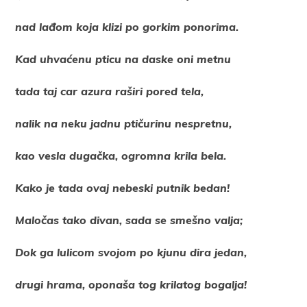
nad lađom koja klizi po gorkim ponorima.
Kad uhvaćenu pticu na daske oni metnu
tada taj car azura raširi pored tela,
nalik na neku jadnu ptičurinu nespretnu,
kao vesla dugačka, ogromna krila bela.
Kako je tada ovaj nebeski putnik bedan!
Maločas tako divan, sada se smešno valja;
Dok ga lulicom svojom po kjunu dira jedan,
drugi hrama, oponaša tog krilatog bogalja!