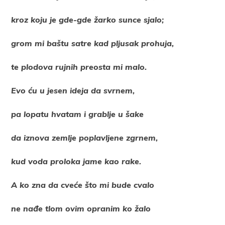
kroz koju je gde-gde žarko sunce sjalo;
grom mi baštu satre kad pljusak prohuja,
te plodova rujnih preosta mi malo.
Evo ću u jesen ideja da svrnem,
pa lopatu hvatam i grablje u šake
da iznova zemlje poplavljene zgrnem,
kud voda proloka jame kao rake.
A ko zna da cveće što mi bude cvalo
ne nađe tlom ovim opranim ko žalo