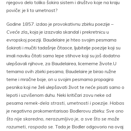
njegovo delo toliko šokira sistem i društvo koje na kraju
poviče: je li to umetnost?
Godine 1857. izdao je provokativnu zbirku poezije –
Cveće zla
,
koja je izazvala skandal i prekretnicu u
evropskoj poeziji. Baudelaire je hteo svojim pesmama
šokirati i mučiti tadašnje čitaoce, ljubitelje poezije koji su
imali naviku čitati samo lepe stihove koji su još dodatno
ulepšavali njihove, za Baudelairea, licemerne živote.U
temama ovih zbirki pesama, Baudelaire je birao ružne
teme i mračne boje, on u svojim pesmama propagira
pesnika koji ne želi ulepšavati život te neće pisati samo o
lepoti i uzvišenom duhu. Neki kritičari zovu neke od
pesama
remek-dela strasti, umetnosti i poezije
.
Habas
je negativno prokomentarisao Bodlerovu zbirku:
Sve ono
što nije skaredno, nerazumljivo je, a sve što se može
razumeti, raspada se
. Tada je Bodler odgovorio na ovaj