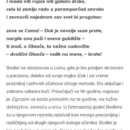
I mada niti ropće niti galami drsko,
celu bi zemlju rado u paramparčad smrsko
i zevnuvši najednom sav svet bi progutao:
zove se Cama! – Dok je nevolje suze prate,
nargile ona puši i sneva gubilište –
ti znaš, o čitaoče, to nežno cudovište
– dvolični čitaoče – nalik na mene, – brate!
Bodler se obrazovao u Lionu, gde je bio prisiljen da boravi
u pansionu, daleko od svoje majke (čak i za vreme
praznika) i prihvati očuhove stroge metode, što uključuje i
zabranu odlaska kući. Prisećajući se tih godina, napisao
je:
Zgrozim se kada pomislim na te godine, na tužno
detinjstvo, samoću u srcu.
U četrnaestoj godini Bodlera
su u njegovom razredu opisivali kao mnogo preciznijeg i
različitijeg od drugih njegovih kolega učenika. Bodler je