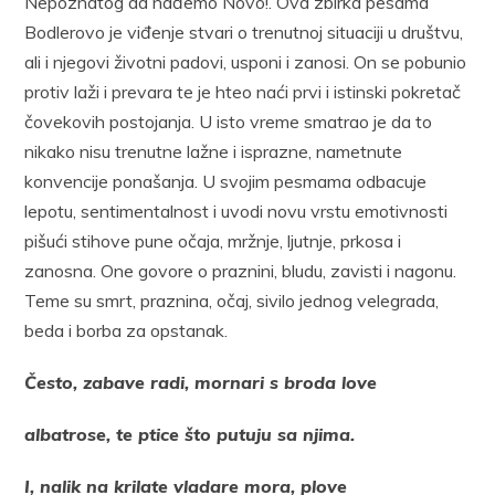
Nepoznatog da nađemo Novo!. Ova zbirka pesama
Bodlerovo je viđenje stvari o trenutnoj situaciji u društvu,
ali i njegovi životni padovi, usponi i zanosi. On se pobunio
protiv laži i prevara te je hteo naći prvi i istinski pokretač
čovekovih postojanja. U isto vreme smatrao je da to
nikako nisu trenutne lažne i isprazne, nametnute
konvencije ponašanja. U svojim pesmama odbacuje
lepotu, sentimentalnost i uvodi novu vrstu emotivnosti
pišući stihove pune očaja, mržnje, ljutnje, prkosa i
zanosna. One govore o praznini, bludu, zavisti i nagonu.
Teme su smrt, praznina, očaj, sivilo jednog velegrada,
beda i borba za opstanak.
Često, zabave radi, mornari s broda love
albatrose, te ptice što putuju sa njima.
I, nalik na krilate vladare mora, plove