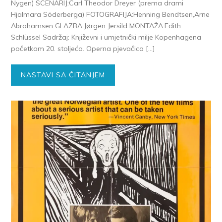
Nygen) SCENARIJ:Carl Theodor Dreyer (prema drami
Hjalmara Söderberga) FOTOGRAFIJA:Henning Bendtsen,Arne
Abrahamsen GLAZBA:Jørgen Jersild MONTAŽA:Edith
Schlüssel Sadržaj: Književni i umjetnički milje Kopenhagena
početkom 20. stoljeća. Operna pjevačica […]
NASTAVI SA ČITANJEM