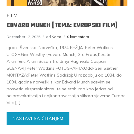
FILM
EDVARD MUNCH [TEMA: EVROPSKI FILM]
December 12, 2025
od
Korto
0 komentara
igrani, Švedska, Norveška, 1974 REŽIJA: Peter Watkins
ULOGE:Geir Westby (Edvard Munch),Gro Fraas,Kerstii
Allum,Eric Allum,Susan Troldmyr,Ragnvald Caspari
SCENARIJ:Peter Watkins FOTOGRAFIJA:Odd-Geir Sæther
MONTAŽA:Peter Watkins Sadržaj: U razdoblju od 1884. do
1894. godine norveški slikar Edvard Munch sasvim se
posvetio ekspresionizmu te se etablirao kao jedan od
najprovokativnijih i najkontroverznijih slikara sjeverne Europe.
Već […]
NASTAVI SA ČITANJEM