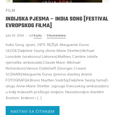
FILM
INDIJSKA PJESMA – INDIA SONG [FESTIVAL
EVROPSKOG FILMA]
July 20, 2026
od
Korto
0 komentara
India Song, igrani, 1975. REŽIJA: Marguerite Duras
ULOGE:Delphine Seyrig (Anne-Marie Stretter),Michael
Lonsdale (vicekonzul Lahorea),Mathieu Carrière (ataše
njemačke ambasade),Claude Mann (Michael
Richardson),Vernon Dobtcheff (Georges Crawn)
SCENARIJ:Marguerite Duras (prema vlastitoj drami)
FOTOGRAFIJA:Bruno Nuytten Sadržaj:Delphine Seyrig tumači
ulogu Anne-Marie Stretter, supruge francuskog ambasadora
u Indiji tridesetih prošloga stoljeća. Nezadovoljna vlastitim
životom, brakom i […]
NASTAVI SA ČITANJEM