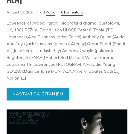
FILM]
August 13, 2025
od
Korto
0 komentara
Lawrence of Arabia, igrani, biografska drama, pustolovni,
UK, 1962 REŽIJA: David Lean ULOGE:Peter O’Toole (T.E.
Lawrence),Alec Guinness (princ Faisal),Anthony Quinn (Auda
Abu Tayi),Jack Hawkins (general Allenby),Omar Sharif (Sherif
Ali),José Ferrer (Turkish Bey),Anthony Quayle (pukovnik
Brighton) SCENARIJ:Robert Bolt,Michael Wilson (prema
zapisima T.E. Lawrencea) FOTOGRAFIJA:Freddie Young
GLAZBA:Maurice Jarre MONTAŽA:Anne V. Coates Sadržaj:
Nakon […]
NASTAVI SA ČITANJEM