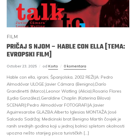
FILM
PRIČAJ S NJOM – HABLE CON ELLA [TEMA:
EVROPSKI FILM]
October 23, 2025
od
Korto
0 komentara
Hable con ella, igrani, Španjolska, 2002 REŽIJA: Pedro
Almodóvar ULOGE:Javier Cámara (Benigno),Darío
Grandinetti (Marco),Leonor Watling (Alicia),Rosario Flores
(Lydia González),Geraldine Chaplin (Katerina Bilova)
SCENARIJ:Pedro Almodóvar FOTOGRAFIJA:Javier
Aguirresarobe GLAZBA:Alberto Iglesias MONTAŽA:José
Salcedo Sadržaj: Medicinski brat Benigno Martín čovjek je
ranih srednjih godina koji u jednoj bolnici spletom okolnosti
upozna nešto starijeg pisca turističkih […]