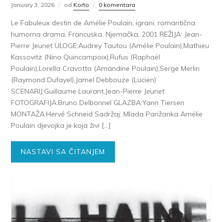
January 3, 2026
od
Korto
0 komentara
Le Fabuleux destin de Amélie Poulain, igrani, romantična
humorna drama, Francuska, Njemačka, 2001 REŽIJA: Jean-
Pierre Jeunet ULOGE:Audrey Tautou (Amélie Poulain),Mathieu
Kassovitz (Nino Quincampoix),Rufus (Raphaël
Poulain),Lorella Cravotta (Amandine Poulain),Serge Merlin
(Raymond Dufayel),Jamel Debbouze (Lucien)
SCENARIJ:Guillaume Laurant,Jean-Pierre Jeunet
FOTOGRAFIJA:Bruno Delbonnel GLAZBA:Yann Tiersen
MONTAŽA:Hervé Schneid Sadržaj: Mlada Parižanka Amélie
Poulain djevojka je koja živi […]
NASTAVI SA ČITANJEM