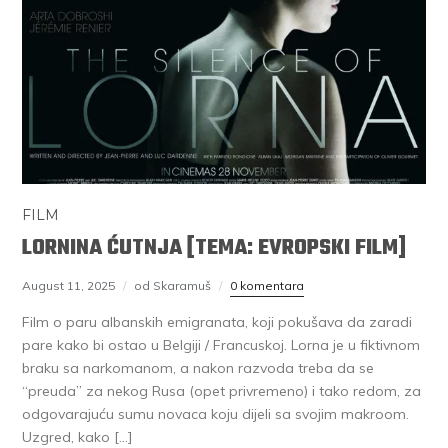
FILM
LORNINA ĆUTNJA [TEMA: EVROPSKI FILM]
August 11, 2025
od Skaramuš
0 komentara
Film o paru albanskih emigranata, koji pokušava da zaradi
pare kako bi ostao u Belgiji / Francuskoj. Lorna je u fiktivnom
braku sa narkomanom, a nakon razvoda treba da se
“preuda” za nekog Rusa (opet privremeno) i tako redom, za
odgovarajuću sumu novaca koju dijeli sa svojim makroom.
Uzgred, kako […]