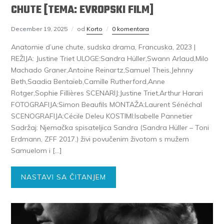
CHUTE [TEMA: EVROPSKI FILM]
December 19, 2025
od
Korto
0 komentara
Anatomie d’une chute, sudska drama, Francuska, 2023 |
REŽIJA: Justine Triet ULOGE:Sandra Hüller,Swann Arlaud,Milo
Machado Graner,Antoine Reinartz,Samuel Theis,Jehnny
Beth,Saadia Bentaïeb,Camille Rutherford,Anne
Rotger,Sophie Fillières SCENARIJ:Justine Triet,Arthur Harari
FOTOGRAFIJA:Simon Beaufils MONTAŽA:Laurent Sénéchal
SCENOGRAFIJA:Cécile Deleu KOSTIMI:Isabelle Pannetier
Sadržaj: Njemačka spisateljica Sandra (Sandra Hüller – Toni
Erdmann, ZFF 2017.) živi povučenim životom s mužem
Samuelom i […]
NASTAVI SA ČITANJEM