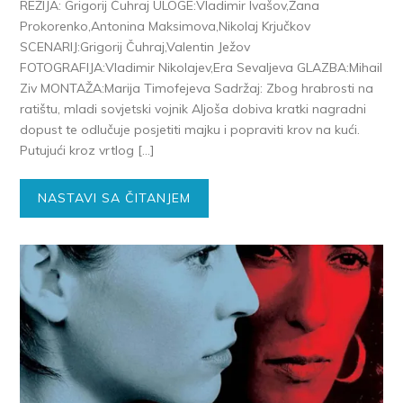
REŽIJA: Grigorij Čuhraj ULOGE:Vladimir Ivašov,Žana
Prokorenko,Antonina Maksimova,Nikolaj Krjučkov
SCENARIJ:Grigorij Čuhraj,Valentin Ježov
FOTOGRAFIJA:Vladimir Nikolajev,Era Sevaljeva GLAZBA:Mihail
Ziv MONTAŽA:Marija Timofejeva Sadržaj: Zbog hrabrosti na
ratištu, mladi sovjetski vojnik Aljoša dobiva kratki nagradni
dopust te odlučuje posjetiti majku i popraviti krov na kući.
Putujući kroz vrtlog […]
NASTAVI SA ČITANJEM