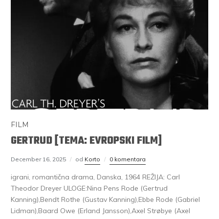
FILM
GERTRUD [TEMA: EVROPSKI FILM]
December 16, 2025
od
Korto
0 komentara
igrani, romantična drama, Danska, 1964 REŽIJA: Carl
Theodor Dreyer ULOGE:Nina Pens Rode (Gertrud
Kanning),Bendt Rothe (Gustav Kanning),Ebbe Rode (Gabriel
Lidman),Baard Owe (Erland Jansson),Axel Strøbye (Axel