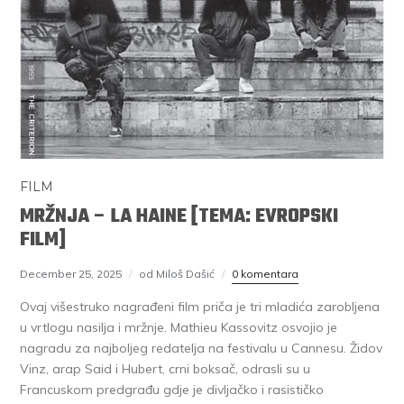
FILM
MRŽNJA – LA HAINE [TEMA: EVROPSKI
FILM]
December 25, 2025
od Miloš Dašić
0 komentara
Ovaj višestruko nagrađeni film priča je tri mladića zarobljena
u vrtlogu nasilja i mržnje. Mathieu Kassovitz osvojio je
nagradu za najboljeg redatelja na festivalu u Cannesu. Židov
Vinz, arap Said i Hubert, crni boksač, odrasli su u
Francuskom predgrađu gdje je divljačko i rasističko