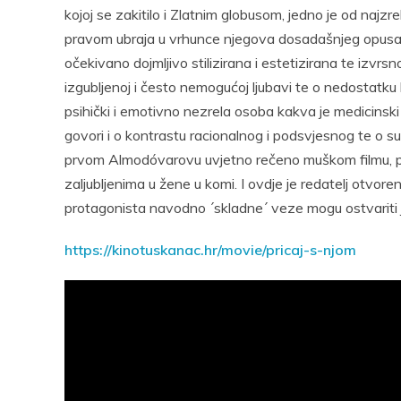
kojoj se zakitilo i Zlatnim globusom, jedno je od najzreli
pravom ubraja u vrhunce njegova dosadašnjeg opusa. 
očekivano dojmljivo stilizirana i estetizirana te izvr
izgubljenoj i često nemogućoj ljubavi te o nedostatku 
psihički i emotivno nezrela osoba kakva je medicinski
govori i o kontrastu racionalnog i podsvjesnog te o sudbi
prvom Almodóvarovu uvjetno rečeno muškom filmu, pr
zaljubljenima u žene u komi. I ovdje je redatelj otvore
protagonista navodno ´skladne´ veze mogu ostvariti
https://kinotuskanac.hr/movie/pricaj-s-njom