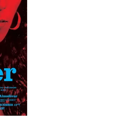
t
Email
Print