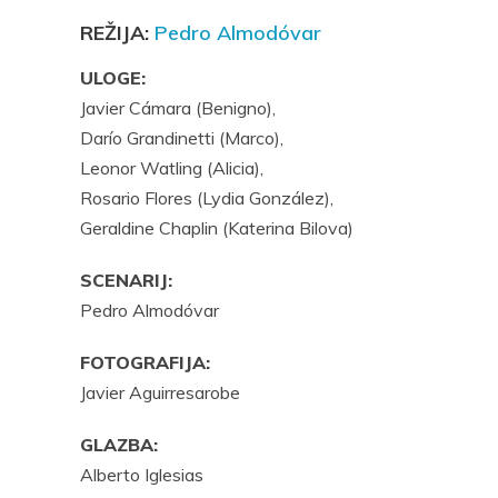
REŽIJA:
Pedro Almodóvar
ULOGE:
Javier Cámara (Benigno),
Darío Grandinetti (Marco),
Leonor Watling (Alicia),
Rosario Flores (Lydia González),
Geraldine Chaplin (Katerina Bilova)
SCENARIJ:
Pedro Almodóvar
FOTOGRAFIJA:
Javier Aguirresarobe
GLAZBA:
Alberto Iglesias