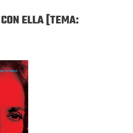
 CON ELLA [TEMA:
ERGEJ JESENJIN
DRAGAN VELIKIĆ
 navikli na življenje pod
Literatura niti prepisuje, niti prep
, navikli smo da užižemo
život, već ga nanovo stvara.
ed ikonama, ali ne i pred
čovjekom.
Podijelite na:
Facebook
Twitter
Pinter
Podijelite na:
Pocket
Email
Print
Twitter
Pinterest