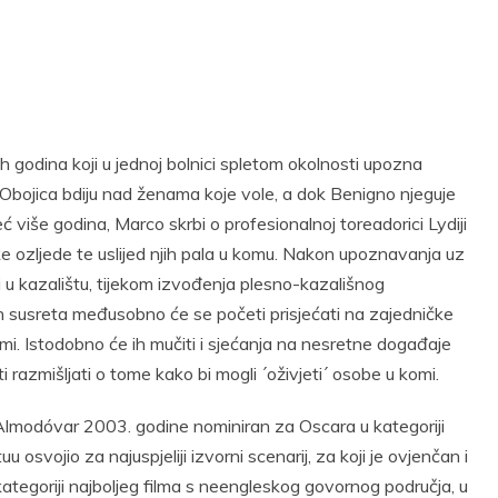
h godina koji u jednoj bolnici spletom okolnosti upozna
. Obojica bdiju nad ženama koje vole, a dok Benigno njeguje
već više godina, Marco skrbi o profesionalnoj toreadorici Lydiji
e ozljede te uslijed njih pala u komu. Nakon upoznavanja uz
 u kazalištu, tijekom izvođenja plesno-kazališnog
 susreta međusobno će se početi prisjećati na zajedničke
i. Istodobno će ih mučiti i sjećanja na nesretne događaje
četi razmišljati o tome kako bi mogli ´oživjeti´ osobe u komi.
lmodóvar 2003. godine nominiran za Oscara u kategoriji
 osvojio za najuspjeliji izvorni scenarij, za koji je ovjenčan i
kategoriji najboljeg filma s neengleskog govornog područja, u