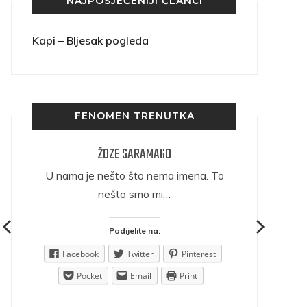
NAJPOSJEĆENIJI ČLANCI
Kapi – Bljesak pogleda
FENOMEN TRENUTKA
ŽOZE SARAMAGO
ričava
U nama je nešto što nema imena. To
nešto smo mi…
Podijelite na:
est
Facebook
Twitter
Pinterest
Pocket
Email
Print