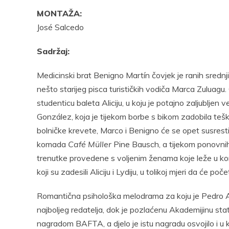
MONTAŽA:
José Salcedo
Sadržaj:
Medicinski brat Benigno Martín čovjek je ranih srednji
nešto starijeg pisca turističkih vodiča Marca Zuluagu
studenticu baleta Aliciju, u koju je potajno zaljubljen 
González, koja je tijekom borbe s bikom zadobila tešk
bolničke krevete, Marco i Benigno će se opet susresti
komada
Café Müller
Pine Bausch, a tijekom ponovnih
trenutke provedene s voljenim ženama koje leže u kom
koji su zadesili Aliciju i Lydiju, u tolikoj mjeri da će po
Romantična psihološka melodrama za koju je Pedro A
najboljeg redatelja, dok je pozlaćenu Akademijinu statuu
nagradom BAFTA, a djelo je istu nagradu osvojilo i u 