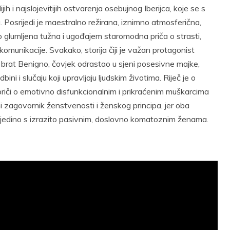
jih i najslojevitijih ostvarenja osebujnog Iberijca, koje se s
Posrijedi je maestralno režirana, iznimno atmosferična,
sno glumljena tužna i ugođajem staromodna priča o strasti,
komunikacije. Svakako, storija čiji je važan protagonist
 brat Benigno, čovjek odrastao u sjeni posesivne majke,
ni i slučaju koji upravljaju ljudskim životima. Riječ je o
iči o emotivno disfunkcionalnim i prikraćenim muškarcima
ni zagovornik ženstvenosti i ženskog principa, jer oba
 jedino s izrazito pasivnim, doslovno komatoznim ženama.