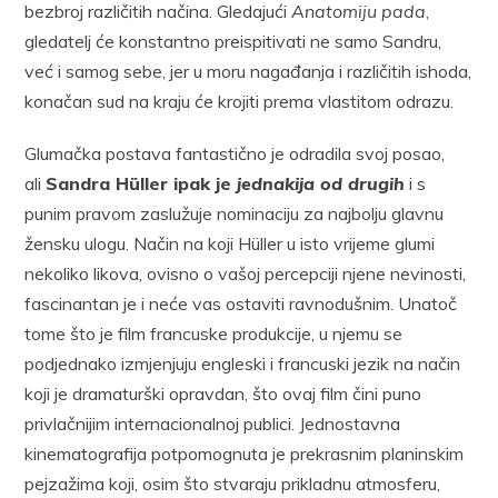
bezbroj različitih načina. Gledajući
Anatomiju pada
,
gledatelj će konstantno preispitivati ne samo Sandru,
već i samog sebe, jer u moru nagađanja i različitih ishoda,
konačan sud na kraju će krojiti prema vlastitom odrazu.
Glumačka postava fantastično je odradila svoj posao,
ali
Sandra Hüller ipak je
jednakija od drugih
i s
punim pravom zaslužuje nominaciju za najbolju glavnu
žensku ulogu. Način na koji Hüller u isto vrijeme glumi
nekoliko likova, ovisno o vašoj percepciji njene nevinosti,
fascinantan je i neće vas ostaviti ravnodušnim. Unatoč
tome što je film francuske produkcije, u njemu se
podjednako izmjenjuju engleski i francuski jezik na način
koji je dramaturški opravdan, što ovaj film čini puno
privlačnijim internacionalnoj publici. Jednostavna
kinematografija potpomognuta je prekrasnim planinskim
pejzažima koji, osim što stvaraju prikladnu atmosferu,