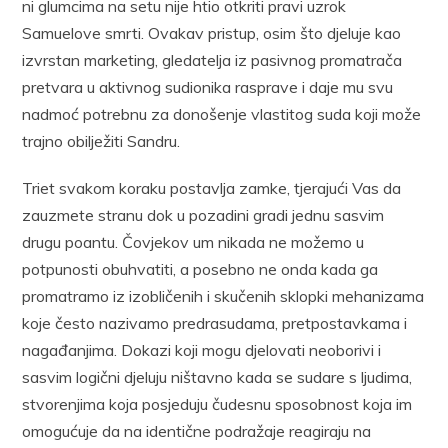
ni glumcima na setu nije htio otkriti pravi uzrok
Samuelove smrti. Ovakav pristup, osim što djeluje kao
izvrstan marketing, gledatelja iz pasivnog promatrača
pretvara u aktivnog sudionika rasprave i daje mu svu
nadmoć potrebnu za donošenje vlastitog suda koji može
trajno obilježiti Sandru.
Triet svakom koraku postavlja zamke, tjerajući Vas da
zauzmete stranu dok u pozadini gradi jednu sasvim
drugu poantu. Čovjekov um nikada ne možemo u
potpunosti obuhvatiti, a posebno ne onda kada ga
promatramo iz izobličenih i skučenih sklopki mehanizama
koje često nazivamo predrasudama, pretpostavkama i
nagađanjima. Dokazi koji mogu djelovati neoborivi i
sasvim logični djeluju ništavno kada se sudare s ljudima,
stvorenjima koja posjeduju čudesnu sposobnost koja im
omogućuje da na identične podražaje reagiraju na