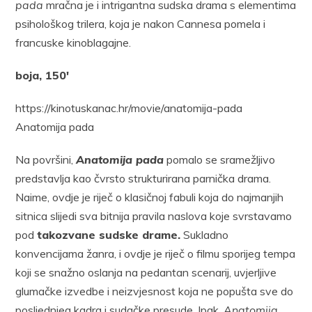
pada
mračna je i intrigantna sudska drama s elementima
psihološkog trilera, koja je nakon Cannesa pomela i
francuske kinoblagajne.
boja, 150′
https://kinotuskanac.hr/movie/anatomija-pada
Anatomija pada
Na površini,
Anatomija pada
pomalo se sramežljivo
predstavlja kao čvrsto strukturirana parnička drama.
Naime, ovdje je riječ o klasičnoj fabuli koja do najmanjih
sitnica slijedi sva bitnija pravila naslova koje svrstavamo
pod
takozvane sudske drame.
Sukladno
konvencijama žanra, i ovdje je riječ o filmu sporijeg tempa
koji se snažno oslanja na pedantan scenarij, uvjerljive
glumačke izvedbe i neizvjesnost koja ne popušta sve do
posljednjeg kadra i sudačke presude. Ipak,
Anatomija