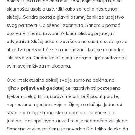
položaj tijela i druge okolnosti zbog kojih policija nije sa
sigurnošću uspjela ustvrditi kako se radi o nesretnom
slučaju, Sandra postaje glavni osumnjičenik za ubojstvo
svog partnera. Uplašena i zabrinuta, Sandra u pomoć
doziva Vincenta (Swann Arlaud), bliskog prijatelja i
odvjetnika. Slučaj uskoro završava na sudu, a suđenje za
ubojstvo pretvorit će se u maliciozno i krajnje neugodno
iskustvo za Sandru, koja će biti secirana i (pr)osuđivana u
svim svojim životnim ulogama.
Ova intelektualna obitelj sve je samo ne obična, no
njihov
prljavi veš
gledatelj će razotkrivati postepeno
tijekom cijelog filma, upravo ne bi li, baš poput porote,
neprestano mijenjao svoje mišljenje o slučaju. Jedna od
stvari na kojoj je francuska redateljica i scenaristica
Justine Triet opetovano inzistirala je nedorečenost glede
Sandrine krivice, pri čemu je navodno išla toliko daleko da