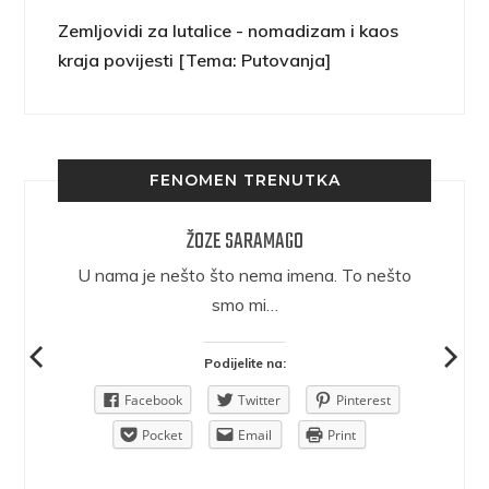
Zemljovidi za lutalice - nomadizam i kaos
kraja povijesti [Tema: Putovanja]
FENOMEN TRENUTKA
ŽOZE SARAMAGO
epričava
U nama je nešto što nema imena. To nešto
ra.
smo mi…
Podijelite na:
Pinterest
Facebook
Twitter
Pinterest
rint
Pocket
Email
Print