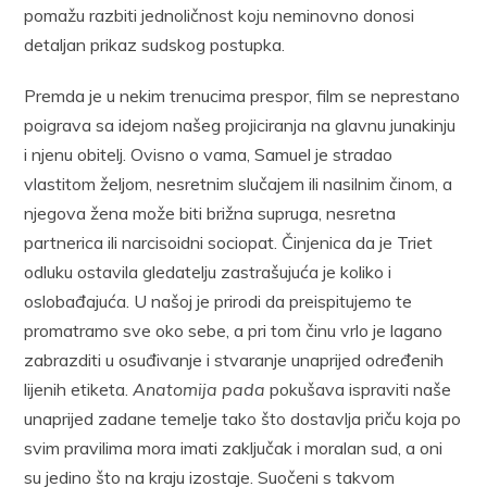
pomažu razbiti jednoličnost koju neminovno donosi
detaljan prikaz sudskog postupka.
Premda je u nekim trenucima prespor, film se neprestano
poigrava sa idejom našeg projiciranja na glavnu junakinju
i njenu obitelj. Ovisno o vama, Samuel je stradao
vlastitom željom, nesretnim slučajem ili nasilnim činom, a
njegova žena može biti brižna supruga, nesretna
partnerica ili narcisoidni sociopat. Činjenica da je Triet
odluku ostavila gledatelju zastrašujuća je koliko i
oslobađajuća. U našoj je prirodi da preispitujemo te
promatramo sve oko sebe, a pri tom činu vrlo je lagano
zabrazditi u osuđivanje i stvaranje unaprijed određenih
lijenih etiketa.
Anatomija pada
pokušava ispraviti naše
unaprijed zadane temelje tako što dostavlja priču koja po
svim pravilima mora imati zaključak i moralan sud, a oni
su jedino što na kraju izostaje. Suočeni s takvom