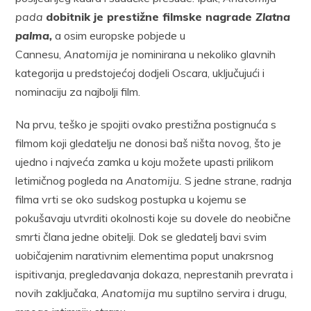
pada
dobitnik je prestižne filmske nagrade
Zlatna
palma,
a osim europske pobjede u
Cannesu,
Anatomija
je nominirana u nekoliko glavnih
kategorija u predstojećoj dodjeli Oscara, uključujući i
nominaciju za najbolji film.
Na prvu, teško je spojiti ovako prestižna postignuća s
filmom koji gledatelju ne donosi baš ništa novog, što je
ujedno i najveća zamka u koju možete upasti prilikom
letimičnog pogleda na
Anatomiju.
S jedne strane, radnja
filma vrti se oko sudskog postupka u kojemu se
pokušavaju utvrditi okolnosti koje su dovele do neobične
smrti člana jedne obitelji. Dok se gledatelj bavi svim
uobičajenim narativnim elementima poput unakrsnog
ispitivanja, pregledavanja dokaza, neprestanih prevrata i
novih zaključaka,
Anatomija
mu suptilno servira i drugu,