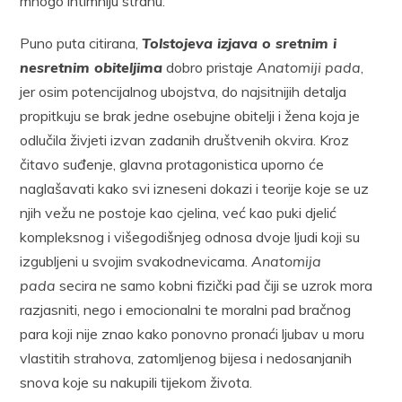
mnogo intimniju stranu.
Puno puta citirana,
Tolstojeva izjava o sretnim i
nesretnim obiteljima
dobro pristaje
Anatomiji pada
,
jer osim potencijalnog ubojstva, do najsitnijih detalja
propitkuju se brak jedne osebujne obitelji i žena koja je
odlučila živjeti izvan zadanih društvenih okvira. Kroz
čitavo suđenje, glavna protagonistica uporno će
naglašavati kako svi izneseni dokazi i teorije koje se uz
njih vežu ne postoje kao cjelina, već kao puki djelić
kompleksnog i višegodišnjeg odnosa dvoje ljudi koji su
izgubljeni u svojim svakodnevicama.
Anatomija
pada
secira ne samo kobni fizički pad čiji se uzrok mora
razjasniti, nego i emocionalni te moralni pad bračnog
para koji nije znao kako ponovno pronaći ljubav u moru
vlastitih strahova, zatomljenog bijesa i nedosanjanih
snova koje su nakupili tijekom života.