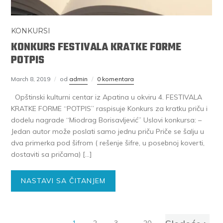
KONKURSI
KONKURS FESTIVALA KRATKE FORME
POTPIS
March 8, 2019
od
admin
0 komentara
Opštinski kulturni centar iz Apatina u okviru 4. FESTIVALA
KRATKE FORME “POTPIS” raspisuje Konkurs za kratku priču i
dodelu nagrade “Miodrag Borisavljević” Uslovi konkursa: –
Jedan autor može poslati samo jednu priču Priče se šalju u
dva primerka pod šifrom ( rešenje šifre, u posebnoj koverti,
dostaviti sa pričama) […]
NASTAVI SA ČITANJEM
1
2
3
…
20