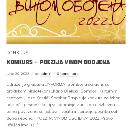
KONKURSI
KONKURS – POEZIJA VINOM OBOJENA
June 29, 2022
od
admin
0 komentara
Udruženje građana „INFORMA“ Sombor u saradnji sa
gradskom bibliotekom „Karlo Bijelicki“ Sombor i Kulturnim
centrom „Laza Kostić“ Sombor Raspisuje konkurs za izbor
najlepše pesme u kojoj se spominje vino, kao neizbežna
tema povezana sa lјubavi – večita inspiracija pesnika svih
doba i epoha. „POEZIJA VINOM OBOJENA“ 2022. Pravo
učešća imaju […]