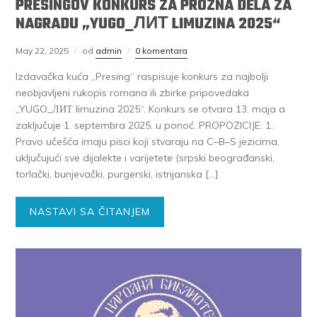
PRESINGOV KONKURS ZA PROZNA DELA ZA
NAGRADU „YUGO_ЛИТ LIMUZINA 2025“
May 22, 2025
od
admin
0 komentara
Izdavačka kuća „Presing“ raspisuje konkurs za najbolji
neobjavljeni rukopis romana ili zbirke pripovedaka
„YUGO_ЛИТ limuzina 2025“. Konkurs se otvara 13. maja a
zaključuje 1. septembra 2025. u ponoć. PROPOZICIJE: 1.
Pravo učešća imaju pisci koji stvaraju na C–B–S jezicima,
uključujući sve dijalekte i varijetete (srpski beograđanski,
torlački, bunjevački, purgerski, istrijanska […]
NASTAVI SA ČITANJEM