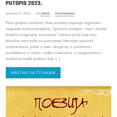
PUTOPIS 2023.
January 17, 2023
od
admin
0 komentara
Petu godinu zaredom, Klub putnika raspisuje regionalni
nagradni konkurs/natječaj „Spasimo putopis“. Kao i dosad,
tražimo originalne, inovativne i iskrene priče koje nisu
klasične reportaže sa putovanja. Nemojte opisivati
znamenitosti; pišite o sebi i drugima, o susretima i
kontaktima, o vašim i tuđim svetovima, o razgovorima i
dodirima među ljudima. Kao […]
NASTAVI SA ČITANJEM