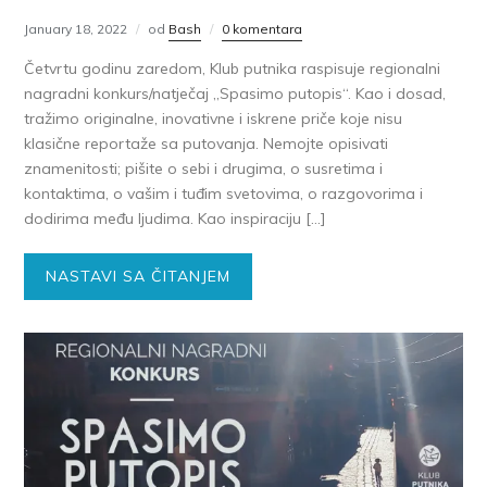
January 18, 2022
od
Bash
0 komentara
Četvrtu godinu zaredom, Klub putnika raspisuje regionalni
nagradni konkurs/natječaj „Spasimo putopis“. Kao i dosad,
tražimo originalne, inovativne i iskrene priče koje nisu
klasične reportaže sa putovanja. Nemojte opisivati
znamenitosti; pišite o sebi i drugima, o susretima i
kontaktima, o vašim i tuđim svetovima, o razgovorima i
dodirima među ljudima. Kao inspiraciju […]
NASTAVI SA ČITANJEM