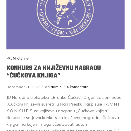
KONKURSI
KONKURS ZA KNJIŽEVNU NAGRADU
“ČUČKOVA KNJIGA”
December 21, 2023
od
admin
0 komentara
JU Narodna biblioteka „Branko Čučak“, Organizacioni odbor
„Čučkovi književni susreti“ u Han Pijesku raspisuje J A V N I
K O N K U R S za književnu nagradu „Čučkova knjiga“
Raspisuje se Javni konkurs za književnu nagradu „Čučkova
knjiga“ na kojem mogu učestvovati autori
sa prvom objavljenom knjigom napisanom na srpskom […]