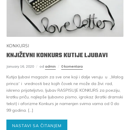
KONKURSI
KNJIŽEVNI KONKURS KUTIJE LJUBAVI
January 16, 2020
od
admin
0 komentara
Kutija ljubavi magazin za sve one koji i dalje veruju u „Malog
princa“ i vrednosti bez kojih čovek ne može da živi: rad,
iskreno prijateljstvo, ljubav RASPISUJE KONKURS za poeziju,
kratku priču, najlepše ljubavno pismo, igrokaz (kratki dramski
tekst) i aforizme Konkurs je namenjen svima vama od 0 do
99 godina. […]
NASTAVI SA ČITANJEM