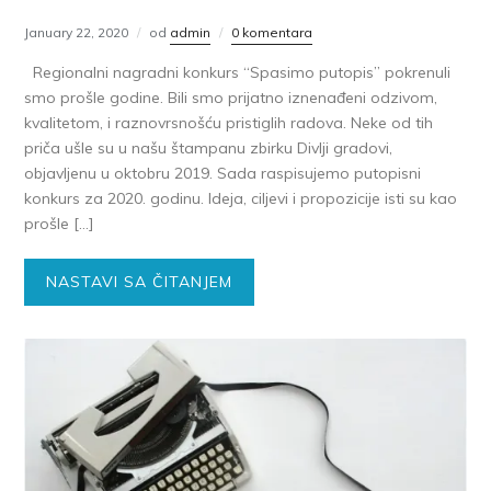
January 22, 2020
od
admin
0 komentara
Regionalni nagradni konkurs “Spasimo putopis” pokrenuli
smo prošle godine. Bili smo prijatno iznenađeni odzivom,
kvalitetom, i raznovrsnošću pristiglih radova. Neke od tih
priča ušle su u našu štampanu zbirku Divlji gradovi,
objavljenu u oktobru 2019. Sada raspisujemo putopisni
konkurs za 2020. godinu. Ideja, ciljevi i propozicije isti su kao
prošle […]
NASTAVI SA ČITANJEM