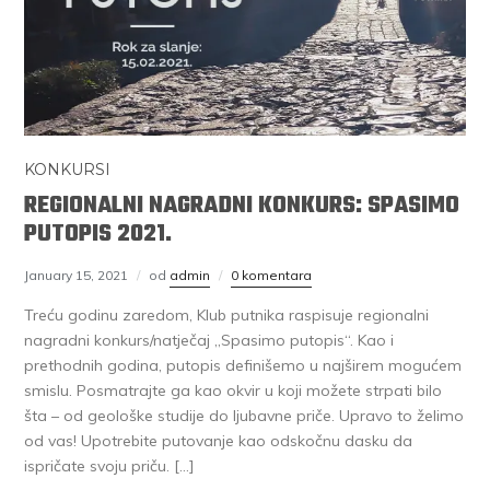
KONKURSI
REGIONALNI NAGRADNI KONKURS: SPASIMO
PUTOPIS 2021.
January 15, 2021
od
admin
0 komentara
Treću godinu zaredom, Klub putnika raspisuje regionalni
nagradni konkurs/natječaj „Spasimo putopis“. Kao i
prethodnih godina, putopis definišemo u najširem mogućem
smislu. Posmatrajte ga kao okvir u koji možete strpati bilo
šta – od geološke studije do ljubavne priče. Upravo to želimo
od vas! Upotrebite putovanje kao odskočnu dasku da
ispričate svoju priču. […]