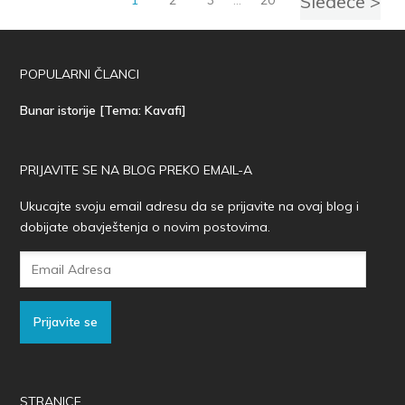
Sledeće >
POPULARNI ČLANCI
Bunar istorije [Tema: Kavafi]
PRIJAVITE SE NA BLOG PREKO EMAIL-A
Ukucajte svoju email adresu da se prijavite na ovaj blog i
dobijate obavještenja o novim postovima.
Email
Adresa
Prijavite se
STRANICE