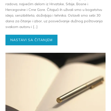
radova, najvećim delom iz Hrvatske, Srbije, Bosne i
Hercegovine i Crne Gore. Čitajući ih uživali smo u bogatstvu
ideja, senzibiliteta, doživljaja i tehnika. Ostavili smo sebi 30
dana za čitanje i izbor, uz posvećivanje dužnog poštovanja
svakom autoru i […]
NASTAVI SA ČITANJEM