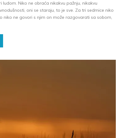
i ludom. Niko ne obraća nikakvu pažnju, nikakvu
nodušnosti, oni se staraju, to je sve. Za tri sedmice niko
to niko ne govori s njim on može razgovarati sa sobom,