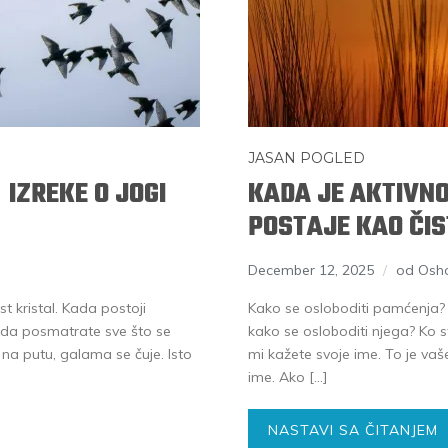
JASAN POGLED
 IZREKE O JOGI
KADA JE AKTIVN
POSTAJE KAO ČIST
December 12, 2025
od Osh
 kristal. Kada postoji
Kako se osloboditi pamćenja? O
 sada posmatrate sve što se
kako se osloboditi njega? Ko s
 na putu, galama se čuje. Isto
mi kažete svoje ime. To je vaš
ime. Ako […]
NASTAVI SA ČITANJEM