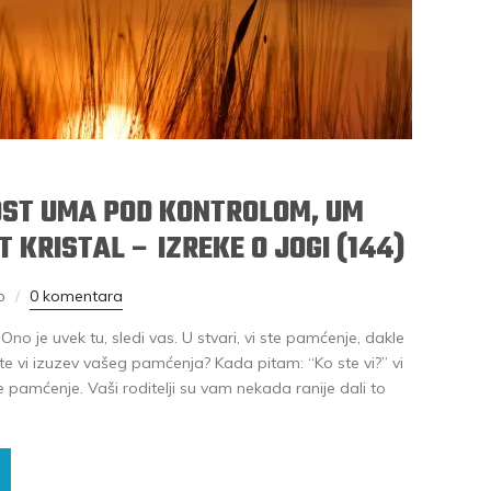
OST UMA POD KONTROLOM, UM
 KRISTAL – IZREKE O JOGI (144)
o
0 komentara
no je uvek tu, sledi vas. U stvari, vi ste pamćenje, dakle
te vi izuzev vašeg pamćenja? Kada pitam: “Ko ste vi?” vi
e pamćenje. Vaši roditelji su vam nekada ranije dali to