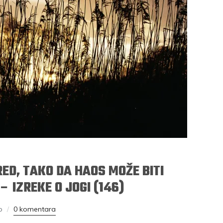
RED, TAKO DA HAOS MOŽE BITI
 IZREKE O JOGI (146)
o
0 komentara