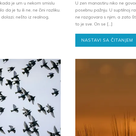
, kada je um u nekom smislu
U zen manastiru niko ne govor
a je tu ili ne, ne čini razliku.
posebnu pažnju. U suptilnoj rav
 dolazi; nešto iz realnog,
ne razgovara s njim, a zato š
to je sve. On se […]
NASTAVI SA ČITANJEM