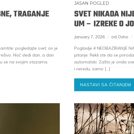
JASAN POGLED
GNE, TRAGANJE
SVET NIKADA NIJ
UM – IZREKE O JO
January 7, 2026
od Osho
mtite: pogledajte svet; on je
Poglavlje 4 NEOBAZIRANJE NA 
ešivo. Noć sledi dan, a dan
pitanje: Rekli ste da se prir
eću se na svojim stazama.
automatski. Zašto je onda svet
i neredu, samo […]
NASTAVI SA ČITANJEM