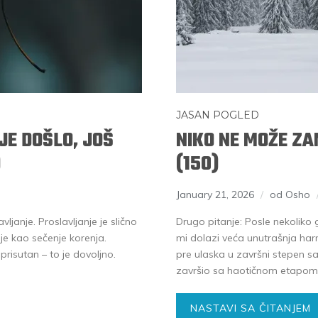
JASAN POGLED
IJE DOŠLO, JOŠ
NIKO NE MOŽE ZAM
)
(150)
January 21, 2026
od Osho
ljanje. Proslavljanje je slično
Drugo pitanje: Posle nekolik
 je kao sečenje korenja.
mi dolazi veća unutrašnja harmo
risutan – to je dovoljno.
pre ulaska u završni stepen s
završio sa haotičnom etapom? P
NASTAVI SA ČITANJEM