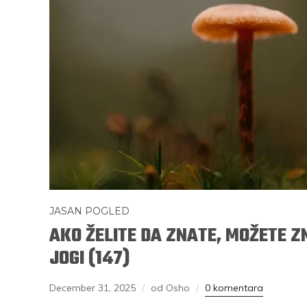
JASAN POGLED
AKO ŽELITE DA ZNATE, MOŽETE ZN
JOGI (147)
December 31, 2025
od Osho
0 komentara