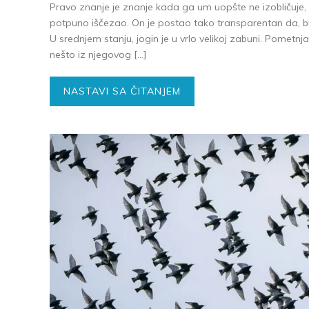
Pravo znanje je znanje kada ga um uopšte ne izobličuje
potpuno iščezao. On je postao tako transparentan da, bilo d
U srednjem stanju, jogin je u vrlo velikoj zabuni. Pometnja
nešto iz njegovog […]
NASTAVI SA ČITANJEM