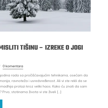
ISLITI TIŠINU – IZREKE O JOGI
0 komentara
o godina rada sa pročišćavajućim tehnikama, osećam da
nija, ravnoteža i usredsređenost. Ali vi ste rekli da se
amadhija prolazi kroz veliki haos. Kako ću znati da sam
rvo, stotinama života vi ste živeli […]