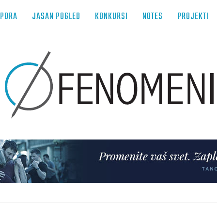
TPORA
JASAN POGLED
KONKURSI
NOTES
PROJEKTI