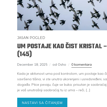
JASAN POGLED
UM POSTAJE KAO ČIST KRISTAL –
(145)
December 18, 2025
od Osho
0 komentara
Kada je aktivnost uma pod kontrolom, um postaje kao čist
savršena tišina, vi ste unutra ukorenjeni i usredsređeni,
događa. Ptice pevaju, čuje se buka; prisutan je saobraćaj
je vaš unutrašnji saobraćaj tu iz uma – reči, […]
NASTAVI SA ČITANJEM