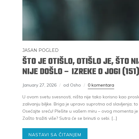
JASAN POGLED
ŠTO JE OTIŠLO, OTIŠLO JE, ŠTO N
NIJE DOŠLO – IZREKE O JOGI (151
January 27, 2026
od Osho
0 komentara
U ovom svetu svesnosti, ništa nije tako korisno kao proslav
zalivanju biljke. Briga je upravo suprotna od slavljenja; to
Osećajte sreću! Plešite u vašem miru – ovog momenta je p
Zašto tražiti više? Sutra će se brinuti o sebi. […]
NASTAVI SA ČITANJEM