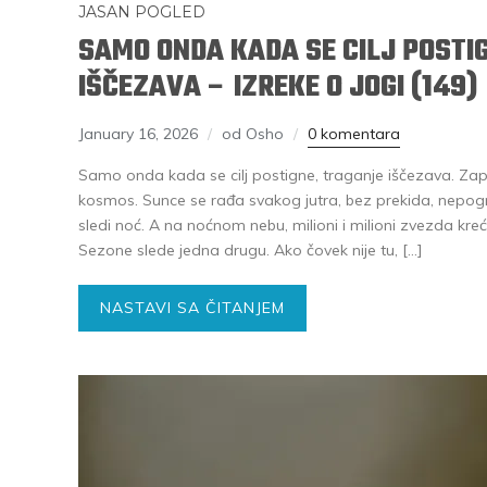
JASAN POGLED
SAMO ONDA KADA SE CILJ POSTI
IŠČEZAVA – IZREKE O JOGI (149)
January 16, 2026
od Osho
0 komentara
Samo onda kada se cilj postigne, traganje iščezava. Zapa
kosmos. Sunce se rađa svakog jutra, bez prekida, nepogr
sledi noć. A na noćnom nebu, milioni i milioni zvezda kr
Sezone slede jedna drugu. Ako čovek nije tu, […]
NASTAVI SA ČITANJEM