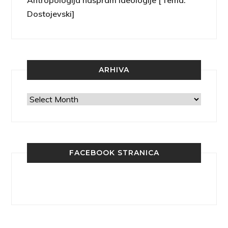
Antropologija naspram ideologije [Tema:
Dostojevski]
ARHIVA
Arhiva
FACEBOOK STRANICA