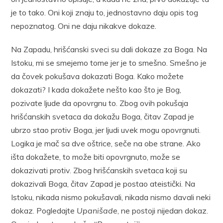
je to tako. Oni koji znaju to, jednostavno daju opis tog
nepoznatog. Oni ne daju nikakve dokaze.
Na Zapadu, hrišćanski sveci su dali dokaze za Boga. Na
Istoku, mi se smejemo tome jer je to smešno. Smešno je
da čovek pokušava dokazati Boga. Kako možete
dokazati? I kada dokažete nešto kao što je Bog,
pozivate ljude da opovrgnu to. Zbog ovih pokušaja
hrišćanskih svetaca da dokažu Boga, čitav Zapad je
ubrzo stao protiv Boga, jer ljudi uvek mogu opovrgnuti.
Logika je mač sa dve oštrice, seče na obe strane. Ako
išta dokažete, to može biti opovrgnuto, može se
dokazivati protiv. Zbog hrišćanskih svetaca koji su
dokazivali Boga, čitav Zapad je postao ateistički. Na
Istoku, nikada nismo pokušavali, nikada nismo davali neki
dokaz. Pogledajte
Upanišade
, ne postoji nijedan dokaz.