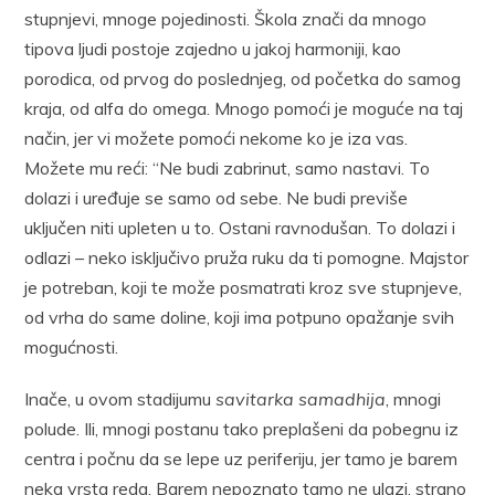
stupnjevi, mnoge pojedinosti. Škola znači da mnogo
tipova ljudi postoje zajedno u jakoj harmoniji, kao
porodica, od prvog do poslednjeg, od početka do samog
kraja, od alfa do omega. Mnogo pomoći je moguće na taj
način, jer vi možete pomoći nekome ko je iza vas.
Možete mu reći: “Ne budi zabrinut, samo nastavi. To
dolazi i uređuje se samo od sebe. Ne budi previše
uključen niti upleten u to. Ostani ravnodušan. To dolazi i
odlazi – neko isključivo pruža ruku da ti pomogne. Majstor
je potreban, koji te može posmatrati kroz sve stupnjeve,
od vrha do same doline, koji ima potpuno opažanje svih
mogućnosti.
Inače, u ovom stadijumu
savitarka samadhija
, mnogi
polude. Ili, mnogi postanu tako preplašeni da pobegnu iz
centra i počnu da se lepe uz periferiju, jer tamo je barem
neka vrsta reda. Barem nepoznato tamo ne ulazi, strano