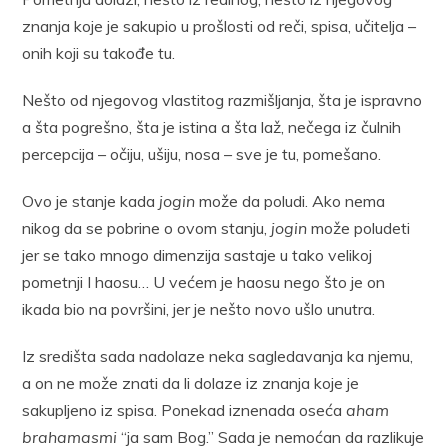
znanja koje je sakupio u prošlosti od reči, spisa, učitelja –
onih koji su takođe tu.
Nešto od njegovog vlastitog razmišljanja, šta je ispravno
a šta pogrešno, šta je istina a šta laž, nečega iz čulnih
percepcija – očiju, ušiju, nosa – sve je tu, pomešano.
Ovo je stanje kada
jogin
može da poludi. Ako nema
nikog da se pobrine o ovom stanju,
jogin
može poludeti
jer se tako mnogo dimenzija sastaje u tako velikoj
pometnji I haosu… U većem je haosu nego što je on
ikada bio na površini, jer je nešto novo ušlo unutra.
Iz središta sada nadolaze neka sagledavanja ka njemu,
a on ne može znati da li dolaze iz znanja koje je
sakupljeno iz spisa. Ponekad iznenada oseća
aham
brahamasmi
“ja sam Bog.” Sada je nemoćan da razlikuje