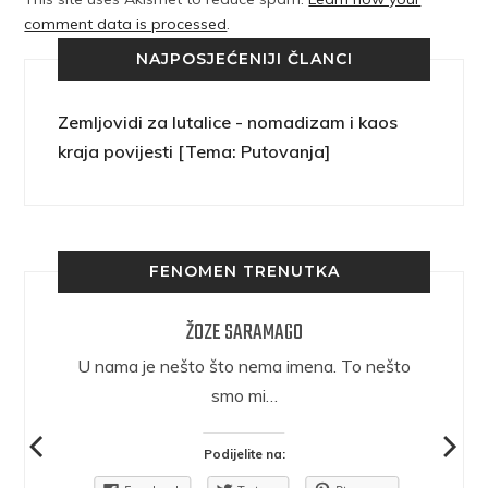
comment data is processed
.
NAJPOSJEĆENIJI ČLANCI
Zemljovidi za lutalice - nomadizam i kaos
kraja povijesti [Tema: Putovanja]
FENOMEN TRENUTKA
ŽOZE SARAMAGO
epričava
U nama je nešto što nema imena. To nešto
ra.
smo mi…
Podijelite na: