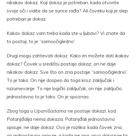
nikakav dokaz. Koji dokaz je potreban, kada otvorite
svoje oči i vidite da se sunce rađa? Ali čoveku koji je slep
potreban je dokaz.
Kakav dokaz vam treba kada ste u ljubavi? Vi znate da
to postoji, to je “samoočigledno”.
Drugi mogu zahtevati dokaz. Kako im možete dati ikakav
dokaz? Čovek u središtu postaje dokaz; on ne daje
nikakav dokaz. Sve što on zna postaje “samoočigledno”.
To je tako. On nije dospeo do toga kroz zaključak i
razumevanje. To nije logički zaključak, on nije zaključio,
jednostavno to je tako. On je spoznao.
Zbog toga u
Upanišadama
ne postoje dokazi, kod
Patanjđalija nema dokaza. Patanjđali jednostavno
opisuje, ne daje dokaz. Ovo je razlika: kada čovek zna,
on jednostavno opisuje, a kada ne zna, prvo dokazuje ta