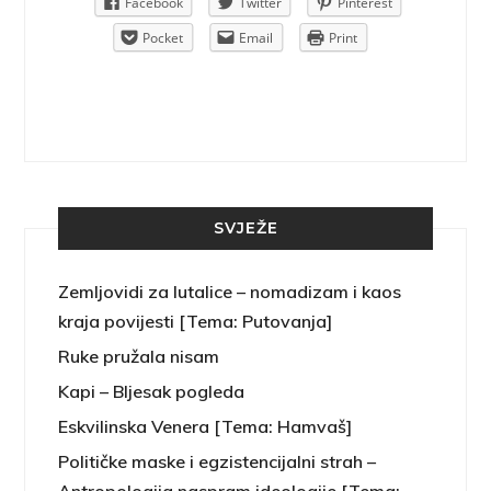
Pinterest
Facebook
Twitter
Pinterest
rint
Pocket
Email
Print
SVJEŽE
Zemljovidi za lutalice – nomadizam i kaos
kraja povijesti [Tema: Putovanja]
Ruke pružala nisam
Kapi – Bljesak pogleda
Eskvilinska Venera [Tema: Hamvaš]
Političke maske i egzistencijalni strah –