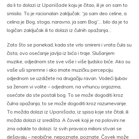
da li to dolazi iz
Upanišade
koju je čitao, ili je on sam to
smislio. To je racionalan zaključak: “ja sam deo celine, a
celina je Bog, stoga, naravno, ja sam Bog”… bilo da je to
logičan zaključak ili to dolazi iz čulnih opažanja…
Zato što se ponekad, kada ste vrlo smireni i vrata čula su
čista, ovo osećanje javlja iz bića i traje. Slušanjem
muzike, odjednom ste sve više i više ljudsko biće. Ako su
vaše uši spremne i ako imate muzičku percepciju,
odjednom se uzdižete na drugačiju ravan. Vodeći ljubav
sa ženom vi volite – odjednom, na vrhuncu orgazma,
osećate da ste postali bog. To se može dogoditi kroz
čulna opažanja, to se može dogoditi kroz razumevanje.
To možda dolazi iz
Upanišada
, iz spisa koje ste čitali, ili
možda dolazi iz središta. A čovek koji je na polovini ne
zna odakle to dolazi. Iz svih pravaca milioni stvari se
dešavaju – neobične, nepoznate, poznate. Čovek može