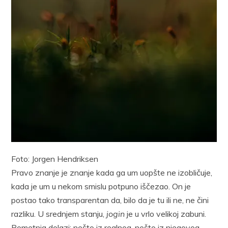
Foto: Jorgen Hendriksen
Pravo znanje je znanje kada ga um uopšte ne izobličuje,
kada je um u nekom smislu potpuno iščezao. On je
postao tako transparentan da, bilo da je tu ili ne, ne čini
razliku. U srednjem stanju,
jogin
je u vrlo velikoj zabuni.
Pometnja dolazi; nešto iz realnog, nešto iz njegovog