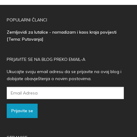
POPULARNI ČLANCI
Zemljovidi za lutalice - nomadizam i kaos kraja povijesti
[Tema: Putovanja]
PRIJAVITE SE NA BLOG PREKO EMAIL-A
Ukucajte svoju email adresu da se prijavite na ovaj blog i
dobijate obavještenja o novim postovima.
Email
Adresa
Prijavite se