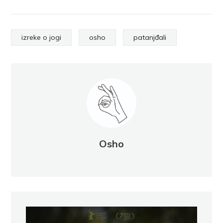
izreke o jogi
osho
patanjđali
Osho