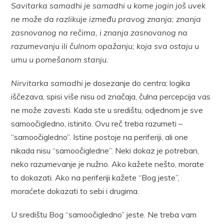
Savitarka samadhi je samadhi u kome jogin još uvek
ne može da razlikuje između
pravog znanja; znanja
zasnovanog na rečima, i znanja zasnovanog na
razumevanju ili čulnom opažanju; koja sva ostaju u
umu u pomešanom stanju.
Nirvitarka samadhi
je dosezanje do centra; logika
iščezava, spisi više nisu od značaja, čulna percepcija vas
ne može zavesti. Kada ste u središtu, odjednom je sve
samoočigledno, istinito. Ovu reč treba razumeti –
“samoočigledno”. Istine postoje na periferiji, ali one
nikada nisu “samoočigledne”. Neki dokaz je potreban,
neko razumevanje je nužno. Ako kažete nešto, morate
to dokazati. Ako na periferiji kažete “Bog jeste”,
moraćete dokazati to sebi i drugima.
U središtu Bog “samoočigledno” jeste. Ne treba vam