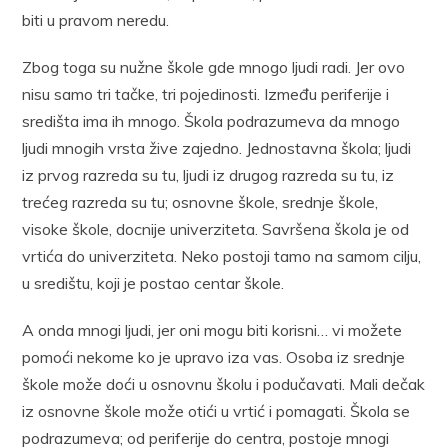
biti u pravom neredu.
Zbog toga su nužne škole gde mnogo ljudi radi. Jer ovo
nisu samo tri tačke, tri pojedinosti. Između periferije i
središta ima ih mnogo. Škola podrazumeva da mnogo
ljudi mnogih vrsta žive zajedno. Jednostavna škola; ljudi
iz prvog razreda su tu, ljudi iz drugog razreda su tu, iz
trećeg razreda su tu; osnovne škole, srednje škole,
visoke škole, docnije univerziteta. Savršena škola je od
vrtića do univerziteta. Neko postoji tamo na samom cilju,
u središtu, koji je postao centar škole.
A onda mnogi ljudi, jer oni mogu biti korisni… vi možete
pomoći nekome ko je upravo iza vas. Osoba iz srednje
škole može doći u osnovnu školu i podučavati. Mali dečak
iz osnovne škole može otići u vrtić i pomagati. Škola se
podrazumeva; od periferije do centra, postoje mnogi