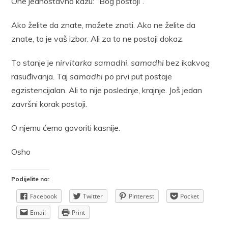
One jednostavno kažu: “Bog postoji”.
Ako želite da znate, možete znati. Ako ne želite da
znate, to je vaš izbor. Ali za to ne postoji dokaz.
To stanje je
nirvitarka samadhi
,
samadhi
bez ikakvog
rasuđivanja. Taj
samadhi
po prvi put postaje
egzistencijalan. Ali to nije poslednje, krajnje. Još jedan
završni korak postoji.
O njemu ćemo govoriti kasnije.
Osho
Podijelite na:
Facebook
Twitter
Pinterest
Pocket
Email
Print