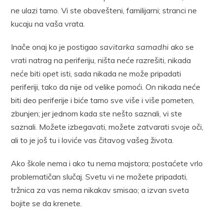
ne ulazi tamo. Vi ste obavešteni, familijarni; stranci ne
kucaju na vaša vrata.
Inače onaj ko je postigao
savitarka samadhi
ako se
vrati natrag na periferiju, ništa neće razrešiti, nikada
neće biti opet isti, sada nikada ne može pripadati
periferiji, tako da nije od velike pomoći. On nikada neće
biti deo periferije i biće tamo sve više i više pometen,
zbunjen; jer jednom kada ste nešto saznali, vi ste
saznali. Možete izbegavati, možete zatvarati svoje oči,
ali to je još tu i loviće vas čitavog vašeg života.
Ako škole nema i ako tu nema majstora; postaćete vrlo
problematičan slučaj. Svetu vi ne možete pripadati,
tržnica za vas nema nikakav smisao; a izvan sveta
bojite se da krenete.