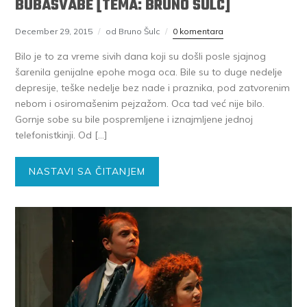
BUBAŠVABE [TEMA: BRUNO ŠULC]
December 29, 2015
od Bruno Šulc
0 komentara
Bilo je to za vreme sivih dana koji su došli posle sjajnog
šarenila genijalne epohe moga oca. Bile su to duge nedelje
depresije, teške nedelje bez nade i praznika, pod zatvorenim
nebom i osiromašenim pejzažom. Oca tad već nije bilo.
Gornje sobe su bile pospremljene i iznajmljene jednoj
telefonistkinji. Od […]
NASTAVI SA ČITANJEM