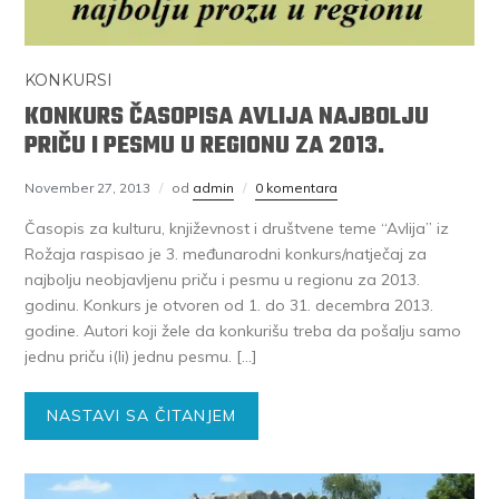
KONKURSI
KONKURS ČASOPISA AVLIJA NAJBOLJU
PRIČU I PESMU U REGIONU ZA 2013.
November 27, 2013
od
admin
0 komentara
Časopis za kulturu, književnost i društvene teme “Avlija” iz
Rožaja raspisao je 3. međunarodni konkurs/natječaj za
najbolju neobjavljenu priču i pesmu u regionu za 2013.
godinu. Konkurs je otvoren od 1. do 31. decembra 2013.
godine. Autori koji žele da konkurišu treba da pošalju samo
jednu priču i(li) jednu pesmu. […]
NASTAVI SA ČITANJEM