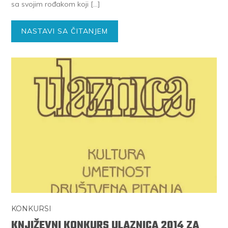
sa svojim rođakom koji […]
NASTAVI SA ČITANJEM
KONKURSI
KNJIŽEVNI KONKURS ULAZNICA 2014 ZA