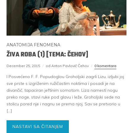
ANATOMIJA FENOMENA
ŽIVA ROBA (1) [TEMA: ČEHOV]
December 25, 2015
od Anton Pavlovič Čehov
0 komentara
I Posvećeno F. F. Popudoglou Groholjski zagrli Lizu, izljubi joj
sve prste s izgriženim ružičastim noktima i posadi je na
divančić, tapaciran jeftinim somotom. Liza namesti nogu
preko noge, stavi ruke pod glavu i leže. Groholjski sede na
stolicu pored nje i nagnu se prema njoj. Sav se pretvorio u
[…]
NASTAVI SA ČITANJEM