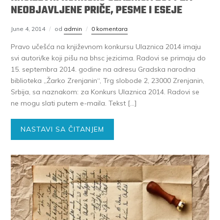
NEOBJAVLJENE PRIČE, PESME I ESEJE
June 4, 2014
od
admin
0 komentara
Pravo učešća na književnom konkursu Ulaznica 2014 imaju
svi autori/ke koji pišu na bhsc jezicima. Radovi se primaju do
15. septembra 2014. godine na adresu Gradska narodna
biblioteka „Žarko Zrenjanin“, Trg slobode 2, 23000 Zrenjanin,
Srbija, sa naznakom: za Konkurs Ulaznica 2014. Radovi se
ne mogu slati putem e-maila. Tekst […]
NASTAVI SA ČITANJEM