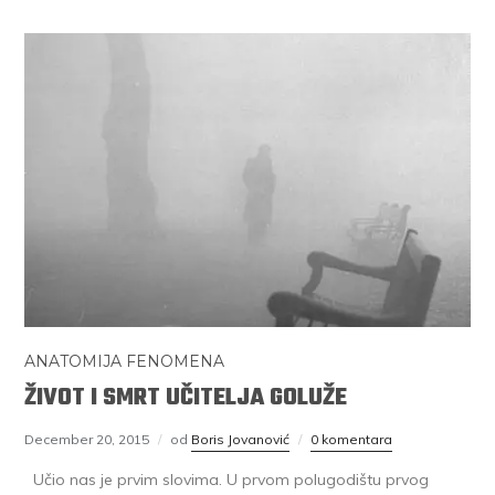
ANATOMIJA FENOMENA
ŽIVOT I SMRT UČITELJA GOLUŽE
December 20, 2015
od
Boris Jovanović
0 komentara
Učio nas je prvim slovima. U prvom polugodištu prvog