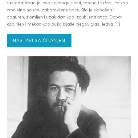
razreda. Imao je, ako se mogu sjetiti, tamno i tužno lice kao
crno vino na dnu zaboravljene boce. Bio je slabašan i
poguren, slomljen i uzaludan kao izgubljena ptica. Dobar
kao hleb i mekan kao duša bijaše njegov glas. Jedva […]
NASTAVI SA ČITANJEM