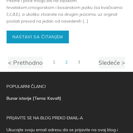
Pesme i priče mogu biti na srpskom,
hrvatskom,crnogorskom i bosanskom jeziku (sa kvačicama
č,ć,đ,ž,), a ukoliko stvarate na drugim jezicima, uz orginal
poslati prevod na jedan od navedenih […]
NASTAVI SA ČITANJEM
< Prethodno
Sledeće >
1
2
3
POPULARNI ČLANCI
Bunar istorije [Tema: Kavafi]
PRIJAVITE SE NA BLOG PREKO EMAIL-A
Ukucajte svoju email adresu da se prijavite na ovaj blog i