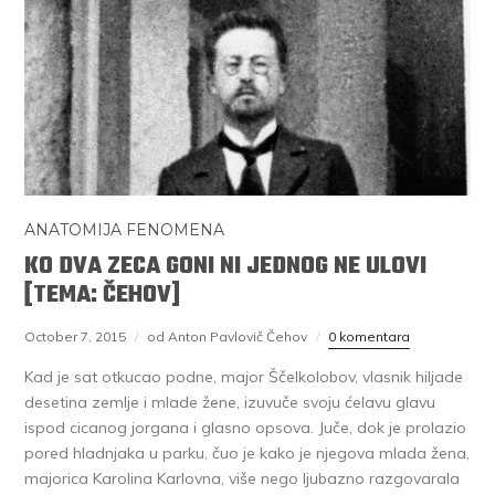
ANATOMIJA FENOMENA
KO DVA ZECA GONI NI JEDNOG NE ULOVI
[TEMA: ČEHOV]
October 7, 2015
od Anton Pavlovič Čehov
0 komentara
Kad je sat otkucao podne, major Ščelkolobov, vlasnik hiljade
desetina zemlje i mlade žene, izuvuče svoju ćelavu glavu
ispod cicanog jorgana i glasno opsova. Juče, dok je prolazio
pored hladnjaka u parku, čuo je kako je njegova mlada žena,
majorica Karolina Karlovna, više nego ljubazno razgovarala