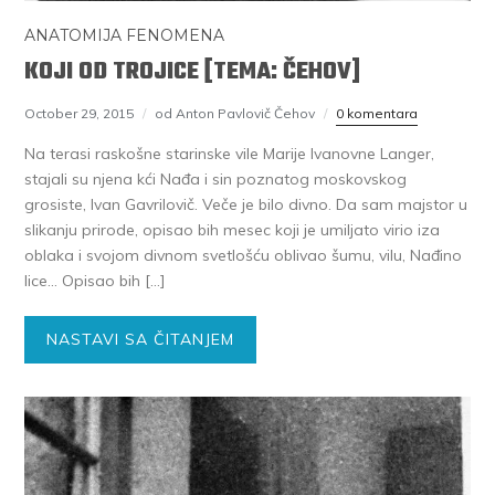
ANATOMIJA FENOMENA
KOJI OD TROJICE [TEMA: ČEHOV]
October 29, 2015
od Anton Pavlovič Čehov
0 komentara
Na terasi raskošne starinske vile Marije Ivanovne Langer,
stajali su njena kći Nađa i sin poznatog moskovskog
grosiste, Ivan Gavrilovič. Veče je bilo divno. Da sam majstor u
slikanju prirode, opisao bih mesec koji je umiljato virio iza
oblaka i svojom divnom svetlošću oblivao šumu, vilu, Nađino
lice… Opisao bih […]
NASTAVI SA ČITANJEM