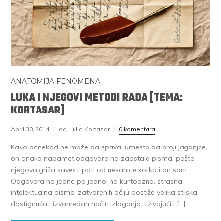
ANATOMIJA FENOMENA
LUKA I NJEGOVI METODI RADA [TEMA:
KORTASAR]
April 30, 2014
od Hulio Kortasar
0 komentara
Kako ponekad ne može da spava, umesto da broji jaganjce,
on onako napamet odgovara na zaostala pisma, pošto
njegova griža savesti pati od nesanice koliko i on sam.
Odgovara na jedno po jedno, na kurtoazna, strasna,
intelektualna pisma, zatvorenih očiju postiže velika stilska
dostignuća i izvanredan način izlaganja, uživajući i […]