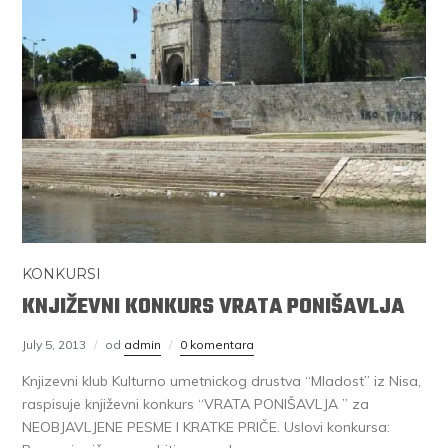
KONKURSI
KNJIŽEVNI KONKURS VRATA PONIŠAVLJA
July 5, 2013
od
admin
0 komentara
Knjizevni klub Kulturno umetnickog drustva “Mladost” iz Nisa,
raspisuje književni konkurs “VRATA PONIŠAVLJA ” za
NEOBJAVLJENE PESME I KRATKE PRIČE. Uslovi konkursa: