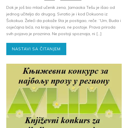
Dok je još bio mlad učenik zena, Jamaoka Tešu je išao od
jednog učitelja do drugog. Svratio je i kod Dokuona iz
Šokokua. Želeći da pokaže šta je postigao, reče: “Um, Buda i
osjećajna bića, na kraju krajeva, ne postoje. Prava priroda
svih pojava je praznina. Ne postoji spoznaja, ni […]
NASTAVI SA ČITANJEM