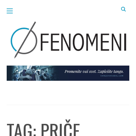
TAG:
PRIČE