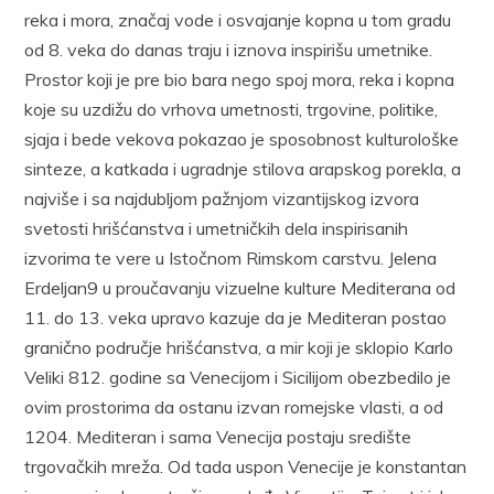
reka i mora, značaj vode i osvajanje kopna u tom gradu
od 8. veka do danas traju i iznova inspirišu umetnike.
Prostor koji je pre bio bara nego spoj mora, reka i kopna
koje su uzdižu do vrhova umetnosti, trgovine, politike,
sjaja i bede vekova pokazao je sposobnost kulturološke
sinteze, a katkada i ugradnje stilova arapskog porekla, a
najviše i sa najdubljom pažnjom vi­zantijskog izvora
svetosti hrišćanstva i umetničkih dela inspirisa­nih
izvorima te vere u Istočnom Rimskom carstvu. Jelena
Erdeljan9 u proučavanju vizuelne kulture Mediterana od
11. do 13. veka upravo ka­zuje da je Mediteran postao
granično područje hrišćanstva, a mir koji je sklopio Karlo
Veliki 812. godine sa Venecijom i Sicilijom obezbe­dilo je
ovim prostorima da ostanu izvan romejske vlasti, a od
1204. Me­diteran i sama Venecija postaju središte
trgovačkih mreža. Od tada us­pon Venecije je konstantan