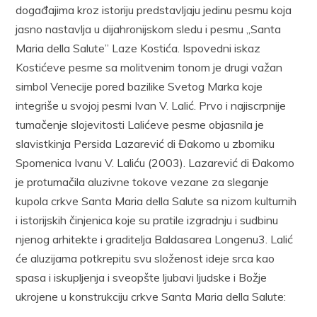
događajima kroz istoriju predstavljaju jedinu pesmu koja
jasno nastavlja u dijahronijskom sledu i pesmu „Santa
Maria della Salute” Laze Kostića. Ispovedni iskaz
Kostićeve pesme sa molitvenim tonom je dru­gi važan
simbol Venecije pored bazilike Svetog Marka koje
integri­še u svojoj pesmi Ivan V. Lalić. Prvo i najiscrpnije
tumačenje sloje­vitosti Lalićeve pesme objasnila je
slavistkinja Persida Lazarević di Đakomo u zborniku
Spomenica Ivanu V. Laliću (2003). Lazarević di Đakomo
je protumačila aluzivne tokove vezane za sleganje
kupola crkve Santa Maria della Salute sa nizom kulturnih
i istorijskih činjenica koje su pratile izgradnju i sudbinu
njenog arhitekte i graditelja Baldasarea Longenu3. Lalić
će aluzijama potkrepitu svu složenost ideje srca kao
spasa i iskupljenja i sveopšte ljubavi ljudske i Božje
ukrojene u kon­strukciju crkve Santa Maria della Salute: