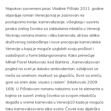
Napokon savremeni pisac Vladimir Pištalo 2011. godine
obja­vljuje roman Venecija koji je zasnovan na
postupcima ironije, karneva­lizacije, višeglasju i susretu
junaka zrelog čoveka sa zabludama mla­dića u Veneciji.
Na kraju romana imamo i sliku karnevala, ali kao ob­lika
društvenog oslobođenja i nove precepcije karnevalske
Venecije u kojoj je moguće uzglobiti svoju prošlost i
sadašnjost u formi bildung­sromana. Kako primećuje
Mihail Pavel Markovski, kod Bahtina: „Kar­nevalizovan
pogled na svet je duboko ambivalentan: ozbiljnost se
meša sa smehom, mudrost sa glupošću, život sa smrću,
gore sa onim dole, viso­ko s niskim” (Markovski 2009:
169). U Pištalovom romanu nalazimo sve te elemente u
kojima se susret zrelog čoveka sa svojom mladošću
događa u vreme karnevala u Veneciji10 kada je moguća
tako karnevalizovana sli­ka sveta. Čovek kao dijaloško