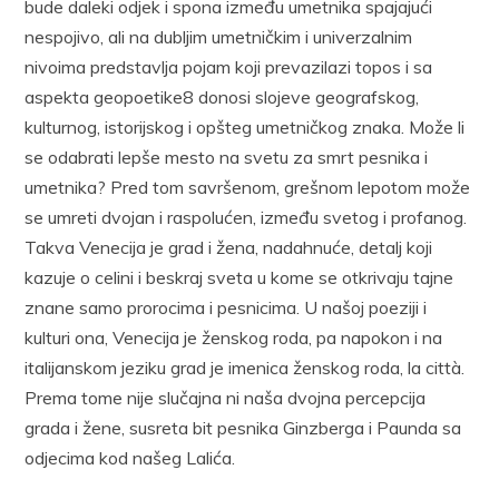
bude daleki odjek i spona između umetnika spajajući
nespojivo, ali na dubljim umetničkim i univerzalnim
nivoima pred­stavlja pojam koji prevazilazi topos i sa
aspekta geopoetike8 donosi slojeve geografskog,
kulturnog, istorijskog i opšteg umetničkog znaka. Može li
se odabrati lepše mesto na svetu za smrt pesnika i
umetnika? Pred tom savršenom, grešnom lepotom može
se umreti dvojan i raspo­lućen, između svetog i profanog.
Takva Venecija je grad i žena, nadah­nuće, detalj koji
kazuje o celini i beskraj sveta u kome se otkrivaju tajne
znane samo prorocima i pesnicima. U našoj poeziji i
kulturi ona, Ve­necija je ženskog roda, pa napokon i na
italijanskom jeziku grad je ime­nica ženskog roda, la città.
Prema tome nije slučajna ni naša dvojna per­cepcija
grada i žene, susreta bit pesnika Ginzberga i Paunda sa
odjeci­ma kod našeg Lalića.