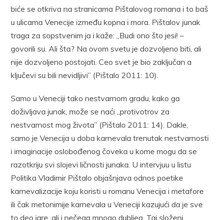
biće se otkriva na stranicama Pištalovog romana i to baš
u ulicama Venecije između kopna i mora. Pištalov junak
traga za sopstvenim ja i kaže: „Budi ono što jesi! –
govorili su. Ali šta? Na ovom svetu je dozvoljeno biti, ali
nije dozvoljeno postoja­ti. Ceo svet je bio zaključan a
ključevi su bili nevidljivi” (Pištalo 2011: 10).
Samo u Veneciji tako nestvarnom gradu, kako ga
doživljava junak, može se naći „protivotrov za
nestvarnost mog života” (Pištalo 2011: 14). Dakle,
samo je Venecija u doba karnevala trenutak nestvarnosti
i imaginacije oslobođenog čoveka u kome mogu da se
razotkriju svi sloje­vi ličnosti junaka. U intervjuu u listu
Politika Vladimir Pištalo objašnjava odnos poetike
karnevalizacije koju koristi u romanu Vene­cija i metafore
ili čak metonimije karnevala u Veneciji kazujući da je sve
to deo igre, ali i nečega mnogo dubljeg. Taj složeni