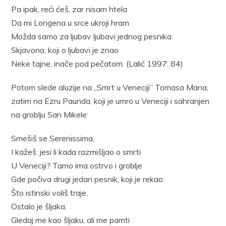
Pa ipak, reći ćeš, zar nisam htela
Da mi Longena u srce ukroji hram
Možda samo za ljubav ljubavi jednog pesnika.
Skjavona, koji o ljubavi je znao
Neke tajne, inače pod pečatom. (Lalić 1997: 84)
Potom slede aluzije na „Smrt u Veneciji” Tomasa Mana,
zatim na Ezru Paunda, koji je umro u Veneciji i sahranjen
na groblju San Mikele:
Smešiš se Serenissima,
I kažeš: jesi li kada razmišljao o smrti
U Veneciji? Tamo ima ostrvo i groblje
Gde počiva drugi jedan pesnik, koji je rekao:
Što istinski voliš traje,
Ostalo je šljaka.
Gledaj me kao šljaku, ali me pamti