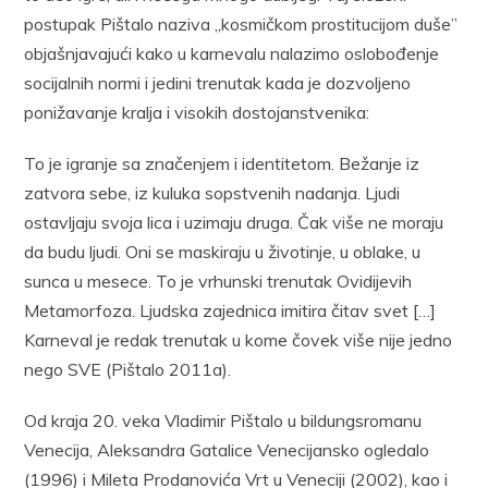
postupak Pišta­lo naziva „kosmičkom prostitucijom duše”
objašnjavajući kako u kar­nevalu nalazimo oslobođenje
socijalnih normi i jedini trenutak kada je dozvoljeno
ponižavanje kralja i visokih dostojanstvenika:
To je igranje sa značenjem i identitetom. Bežanje iz
zatvora sebe, iz kuluka sopstvenih nadanja. Ljudi
ostavljaju svoja lica i uzimaju druga. Čak više ne moraju
da budu ljudi. Oni se maskiraju u životinje, u oblake, u
sunca u me­sece. To je vrhunski trenutak Ovidijevih
Metamorfoza. Ljudska zajednica imitira čitav svet […]
Karneval je redak trenutak u kome čovek više nije jedno
nego SVE (Pištalo 2011a).
Od kraja 20. veka Vladimir Pištalo u bildungsromanu
Venecija, Aleksandra Gatalice Venecijansko ogledalo
(1996) i Mileta Prodano­vića Vrt u Veneciji (2002), kao i