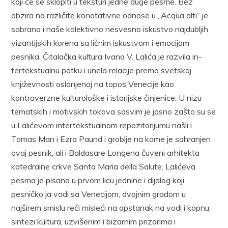
koji će se sklopiti u teksturi jedne duge pesme. Bez
obzira na raz­ličite konotativne odnose u „Acqua alti” je
sabrano i naše kolektivno nesvesno iskustvo najdubljih
vizantijskih korena sa ličnim iskustvom i emocijom
pesnika. Čitalačka kultura Ivana V. Lalića je razvila in­
tertekstualnu potku i unela relacije prema svetskoj
književnosti os­lonjenoj na topos Venecije kao
kontroverzne kulturološke i istorijske činjenice. U nizu
tematskih i motivskih tokova sasvim je jasno zašto su se
u Lalićevom intertekstualnom repozitorijumu našli i
Tomas Man i Ezra Paund i groblje na kome je sahranjen
ovaj pesnik, ali i Baldasare Longena čuveni arhitekta
katedralne crkve Santa Maria della Salute. La­lićeva
pesma je pisana u prvom licu jednine i dijalog koji
pesničko ja vodi sa Venecijom, dvojnim gradom u
najširem smislu reči misleći na opstanak na vodi i kopnu,
sintezi kultura, uzvišenim i bizarnim pri­zorima i