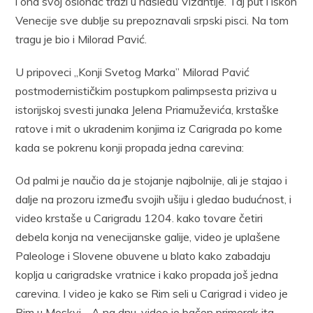
i ona svoj oslonac traži u nasleđu Vizan­tije. Taj put i iskon
Venecije sve dublje su prepoznavali srpski pisci. Na tom
tragu je bio i Milorad Pavić.
U pripoveci „Konji Svetog Marka” Milorad Pavić
postmodernis­tičkim postupkom palimpsesta priziva u
istorijskoj svesti junaka Je­lena Priamuževića, krstaške
ratove i mit o ukradenim konjima iz Ca­rigrada po kome
kada se pokrenu konji propada jedna carevina:
Od palmi je naučio da je stojanje najbolnije, ali je stajao i
dalje na prozoru između svojih ušiju i gledao budućnost, i
video krstaše u Carigradu 1204. kako tovare četiri
debela konja na venecijanske galije, video je uplaše­ne
Paleologe i Slovene obuvene u blato kako zabadaju
koplja u carigradske vratnice i kako propada još jedna
carevina. I video je kako se Rim seli u Carigrad i video je
Rim u Moskvi… A na dnu, video je bačen primerak ita­