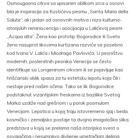
Osmougaona crkva sa upisanim oblikom srca u osnovi
bila je in­spiracija za Kostićevu pesmu „Santa Maria della
Salute”, ali i jedan od os­novnih motiva i niza kulturno-
istorijskih reminiscencija i asocija­cija u Lalićevoj pesmi
„Acqua alta”. Žena kao prototip Bogorodice ili Sveta
žena nasuprot likovima kurtizana razviće se posebno
kod Ivana V. Lalića i Miodraga Pavlovića. U pesništvu
modernih, posleratnih pesnika Venecija se često
identifikuje sa Longeninom crkvom ili se pojavljuje kao
hrišćanski oblik spasa za tu estetsku lepotu koja čili i
nestaje pred našim očima. Tako se lik Bogorodice
podstaknut vizan­tijskim freskama iz bazilike Svetog
Marka uzdiže nad grešnom i u po­rok posrnulom
Venecijom. Lepotica u kojoj traju istovremeno sjaj i beda,
kosmičko i zemaljsko postaje ta dvojna imagološka slika,
predstava u kojoj se prelama naša istorijska svest o
osvajačima i nesumnjivo di­vljenje umetničkim delima