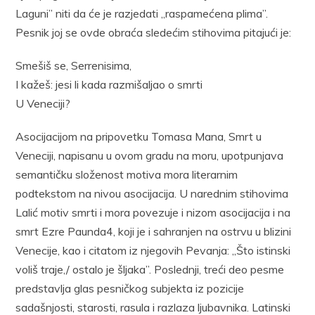
Laguni” niti da će je razjedati „raspamećena plima”.
Pesnik joj se ovde obraća sledećim stihovima pitajući je:
Smešiš se, Serrenisima,
I kažeš: jesi li kada razmišaljao o smrti
U Veneciji?
Asocijacijom na pripovetku Tomasa Mana, Smrt u
Veneciji, napisa­nu u ovom gradu na moru, upotpunjava
semantičku složenost motiva mora literarnim
podtekstom na nivou asocijacija. U narednim stihovima
La­lić motiv smrti i mora povezuje i nizom asocijacija i na
smrt Ezre Pa­unda4, koji je i sahranjen na ostrvu u blizini
Venecije, kao i citatom iz njegovih Pevanja: ,,Što istinski
voliš traje,/ ostalo je šljaka”. Po­slednji, treći deo pesme
predstavlja glas pesničkog subjekta iz pozicije
sadašnjosti, starosti, rasula i razlaza ljubavnika. Latinski