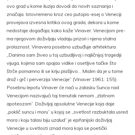
ovo grad u kome iluzija dovodi do novih saznanja i
značaja. Istovreme­no kroz ceo putopis-esej o Veneciji
provejava izvesna kritika ovog gra­da, dekora u kome
nedostaje događaja, kako kaže Vinaver. Venecijom pre­
ma njegovom doživljaju vladaju prizori i njena stalna
prolaznost. Vi­navera posebno uzbuđuje arhitektura:
„Danima sam živeo u toj uzbudlji­voj i najličnijoj tragediji
vijuga, kojima sam spajao vidike i osetljive tačke što
štrče pomamno ili se kriju plašljivo… Mislim da je u tome
draž i grč i perverzija Venecije” (Vinaver 1961: 155).
Posebnu lepotu Vinaver će naći u zalasku Sunca nad
Venecijom nazivajući taj trenu­tak nemom „zlatnom
apoteozom”. Doživljaj apsolutne Venecije koja daje
„poklič suncu i moru” u kojoj se „svetlost razbuktala usred
mora i koju talasi biju uzalud” je epifanijski doživljaj
Venecije u svetlosti iz­nad mora koja se poetički