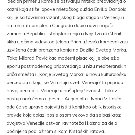
idealan primer u kome se ostvaruju mitska predviđanja o
kazni koja stiže lo­pove mletačkog dužda Enrika Dandola
koji je sa tovarima vizantijskog blaga stigao u Veneciju i
na tom ratnom plenu Carigrada dobio novi i najjači
zamah u Republici. Istorijska ironija i dvojstvo ukrštenih
slika u očima vidovitog Jelena Priamuževića karnevalizuju
uzvišena četiri bronzana konja na Bazilici Svetog Marka.
Tako Milorad Pavić kao moderni pisac koji je obeležio
epohu postmodernog pripovedanja u nizu mediteranskih
priča smešta i „Konje Svetog Marka” u novu kultu­rološku
percepciju u kojoj se Vizantija sveti Veneciji što pripada
no­voj percepciji Venecije u našoj književnosti. Takav
pristup naći ćemo u pesmi „Acqua alta” Ivana V. Lalića
gde će se upravo pojaviti isti ti konji kao oblik istorijske
pravde koja dolazi posle osam vekova da se baš kroz
dvojstvo Venecije ostvari ravnoteža i kazna za dela
počinjena pod lažnom slikom Krstaških ratova.