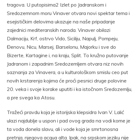
tragova. U putopisima2 Izlet po Jadranskom i
Sredozemnom moru Vinaver otvara novi spektar tema i
esejističkim delovima ukazuje na naše pripadanje
zajednici mediteranskih naroda. Vinaver obilazi
Dalmaciju, Krf, os­trvo Vido, Siciliju, Napulj, Pompeju,
Đenovu, Nicu, Marsej, Barselonu, Majorku i sve do
Bizerte, Kartagine i, na kraju, Split. To kružno pu­tovanje
Jadranom i zapadnim Sredozemljem otvara niz novih
saznanja za Vinavera, a u kulturološkom smislu ceo put
novih krstarenja kojima će proći pesnici druge polovine
20. veka i svoje korake uputiti i ka isto­čnom Sredozemlju,
a pre svega ka Atosu.
Tražeći pravdu koja je istorijska klepsidra Ivan V. Lalić
ulazi najdublje u uspon i pad ovog grada na vodi kome je
ta voda donela slavu, ali i vode koja je smrtonosna
pretnja, njegova acqua alta. Ipak, na srp­skom jeziku nije