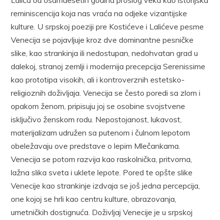
reminiscencija koja nas vraća na odjeke vizantijske
kulture. U srpskoj poeziji pre Kostiće­ve i Lalićeve pesme
Venecija se pojavljuje kroz dve dominantne pesničke
slike, kao strankinja ili nedostupan, nedohvatan grad u
dalekoj, stranoj zemlji i modernija precepcija Serenissime
kao prototipa visokih, ali i kontroverznih estetsko-
religioznih doživljaja. Venecija se često pore­di sa zlom i
opakom ženom, pripisuju joj se osobine svojstvene
isključi­vo ženskom rodu. Nepostojanost, lukavost,
materijalizam udružen sa pu­tenom i čulnom lepotom
obeležavaju ove predstave o lepim Mlečanka­ma.
Venecija se potom razvija kao raskolnička, pritvorna,
lažna slika sveta i uklete lepote. Pored te opšte slike
Venecije kao strankinje iz­dvaja se još jedna percepcija,
one kojoj se hrli kao centru kulture, obra­zovanja,
umetničkih dostignuća. Doživljaj Venecije je u srpskoj