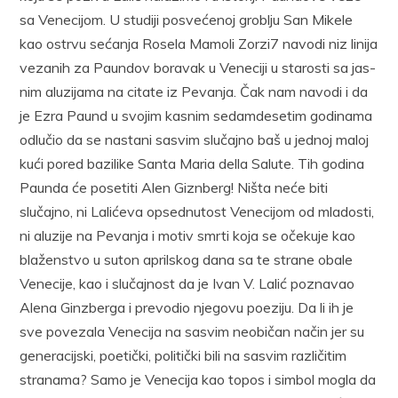
sa Venecijom. U studiji pos­većenoj groblju San Mikele
kao ostrvu sećanja Rosela Mamoli Zorzi7 na­vodi niz linija
vezanih za Paundov boravak u Veneciji u starosti sa jas­
nim aluzijama na citate iz Pevanja. Čak nam navodi i da
je Ezra Paund u svojim kasnim sedamdesetim godinama
odlučio da se nastani sasvim slu­čajno baš u jednoj maloj
kući pored bazilike Santa Maria della Salute. Tih godina
Paunda će posetiti Alen Giznberg! Ništa neće biti
slučajno, ni Lalićeva opsednutost Venecijom od mladosti,
ni aluzije na Pevanja i motiv smrti koja se očekuje kao
blaženstvo u suton aprilskog dana sa te strane obale
Venecije, kao i slučajnost da je Ivan V. Lalić poznavao
Alena Ginzberga i prevodio njegovu poeziju. Da li ih je
sve povezala Ve­necija na sasvim neobičan način jer su
generacijski, poetički, poli­tički bili na sasvim različitim
stranama? Samo je Venecija kao topos i simbol mogla da