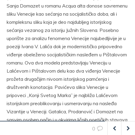
Sanja Domazet u romanu Acqua alta do­nose savremenu
sliku Venecije kao sećanja na socijalističko doba, ali i
kompleksnu sliku koja je deo najdubljeg istorijskog
sećanja vezanog za istoriju Južnih Slovena. Posebno
uporište za analizu fenomena Ve­necije najubedljivije je u
poeziji Ivana V. Lalića dok je modernistič­ko pripovedno
viđenje obeleženo socijalističkim nasleđem u Pišta­lovom
romanu. Ova dva modela predstavljaju Veneciju u
Lalićevom i Pištalovom delu kao dva viđenja Venecije
prožeta drugačijim nivo­om istorijskog pamćenja i
društvenih konotacija. Pavićeva slika Ve­necije u
pripoveci „Konji Svetog Marka” je najbliža Lalićevom
isto­rijskom preoblikovanju i usmeravanju na nasleđa
Vizantije u Veneciji. Gatalica, Prodanović i Domazet na
sasvim osoben način i u okvirima ličnih poetičkih stavova
grade neku drugu Veneciju oslonjenu više na istoriju, igru
0