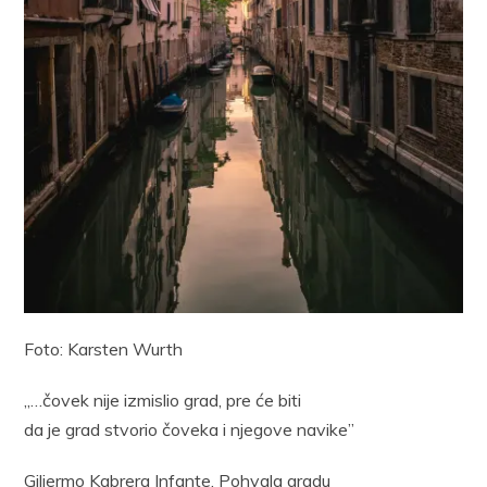
Foto: Karsten Wurth
„…čovek nije izmislio grad, pre će biti
da je grad stvorio čoveka i njegove navike”
Giljermo Kabrera Infante, Pohvala gradu