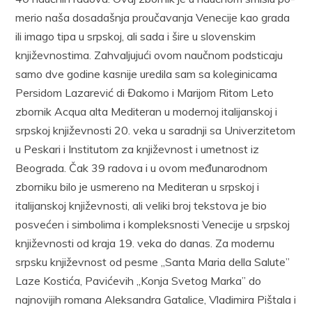
merio naša dosadašnja proučavanja Venecije kao grada
ili imago tipa u srpskoj, ali sada i šire u slovenskim
književnostima. Zahvaljujući ovom naučnom podsticaju
samo dve godine kasnije uredila sam sa koleginicama
Persidom Lazarević di Đakomo i Marijom Ritom Leto
zbor­nik Acqua alta Mediteran u modernoj italijanskoj i
srpskoj književnos­ti 20. veka u saradnji sa Univerzitetom
u Peskari i Institutom za knji­ževnost i umetnost iz
Beograda. Čak 39 radova i u ovom međunarodnom
zborniku bilo je usmereno na Mediteran u srpskoj i
italijanskoj knji­ževnosti, ali veliki broj tekstova je bio
posvećen i simbolima i kom­pleksnosti Venecije u srpskoj
književnosti od kraja 19. veka do danas. Za modernu
srpsku književnost od pesme „Santa Maria della Salute”
Laze Kostića, Pavićevih „Konja Svetog Marka” do
najnovijih romana Alek­sandra Gatalice, Vladimira Pištala i