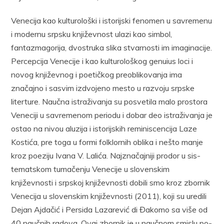
Venecija kao kulturološki i istorijski fenomen u savremenu
i mo­dernu srpsku književnost ulazi kao simbol,
fantazmagorija, dvostruka slika stvarnosti im imaginacije.
Percepcija Venecije i kao kulturo­loškog genuius loci i
novog književnog i poetičkog preoblikovanja ima
značajno i sasvim izdvojeno mesto u razvoju srpske
literture. Naučna istraživanja su posvetila malo prostora
Veneciji u savremenom peri­odu i dobar deo istraživanja je
ostao na nivou aluzija i istorijskih reminiscencija Laze
Kostića, pre toga u formi folklornih oblika i nešto manje
kroz poeziju Ivana V. Lalića. Najznačajniji prodor u sis­
tematskom tumačenju Venecije u slovenskim
književnosti i srpskoj knji­ževnosti dobili smo kroz zbornik
Venecija u slovenskim književnos­ti (2011), koji su uredili
Dejan Ajdačić i Persida Lazarević di Đako­mo sa više od
40 naučnih radova. Ovaj zbornik je u naučnom smislu po­