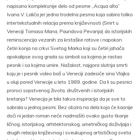
napisano kompleksnije delo od pesme „Acqua alta”
Ivana V. Lalića jer jedna trodelna pesma koja sabira toliko
intertekstualnih relacija prema književnosti (Smrt u
Veneciji Tomasa Mana, Paundova Pevanja) do istorijskih
reminscencija vezanih za krstaške ratove i na­pokon
četiri konja na crkvi Svetog Marka koji su četiri jahača
apoka­lipse ovog grada su simboli sa kojima je rastao
pesnik i sa kojima umi­re. Nažalost, najgora slutnja smrti
koju je i pesnik video baš u Vene­ciji zadesiće sina Vlajka
u oluji pored Venecije u leto 1989. godine. Da li su pesnici
proroci sopstvenog života, društvenih i istorijskih
kretanja? Venecija je bila takva inspiracija da je sve to
sabrala u jednoj pesmi. Bez obzira na dela koja će kasnije
doći ni jedan roman neće nad­mašiti ovako gusto tkanje
ličnog, istorijskog, arhitektonskog, umetnič­kog doživljaja i
drugih relacija književnog i sveukupnog artističkog sveta