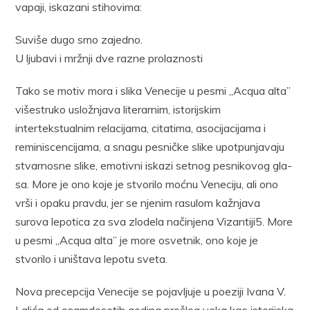
vapaji, iskazani stihovima:
Suviše dugo smo zajedno.
U ljubavi i mržnji dve razne prolaznosti
Tako se motiv mora i slika Venecije u pesmi „Acqua alta”
višestru­ko usložnjava literarnim, istorijskim
intertekstualnim relacijama, citatima, asocijacijama i
reminiscencijama, a snagu pesničke slike upotpunjavaju
stvarnosne slike, emotivni iskazi setnog pesnikovog gla­
sa. More je ono koje je stvorilo moćnu Veneciju, ali ono
vrši i opaku pravdu, jer se njenim rasulom kažnjava
surova lepotica za sva zlodela na­činjena Vizantiji5. More
u pesmi „Acqua alta” je more osvetnik, ono koje je
stvorilo i uništava lepotu sveta.
Nova precepcija Venecije se pojavljuje u poeziji Ivana V.
Lalića od osamdesetih godina prošlog veka kao istorijska