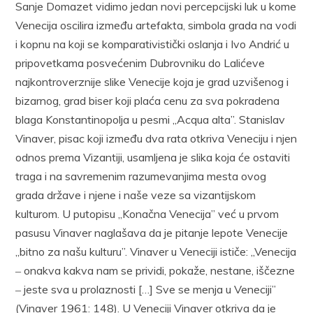
Sanje Domazet vidimo jedan novi percepcijski luk u kome
Venecija oscilira između artefakta, simbo­la grada na vodi
i kopnu na koji se komparativistički oslanja i Ivo Andrić u
pripovetkama posvećenim Dubrovniku do Lalićeve
najkon­troverznije slike Venecije koja je grad uzvišenog i
bizarnog, grad biser koji plaća cenu za sva pokradena
blaga Konstantinopolja u pesmi „Acqua alta”. Stanislav
Vinaver, pisac koji između dva rata otkriva Veneciju i njen
odnos prema Vizantiji, usamljena je slika koja će ostaviti
traga i na savremenim razumevanjima mesta ovog
grada države i njene i naše veze sa vizantijskom
kulturom. U putopisu „Konačna Venecija” već u pr­vom
pasusu Vinaver naglašava da je pitanje lepote Venecije
„bitno za našu kulturu”. Vinaver u Veneciji ističe: „Venecija
‒ onakva kakva nam se prividi, pokaže, nestane, iščezne
‒ jeste sva u prolaznosti […] Sve se menja u Veneciji”
(Vinaver 1961: 148). U Veneciji Vinaver otkriva da je