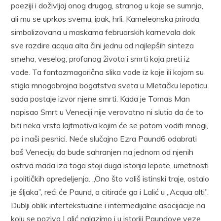
poeziji i doživljaj onog drugog, stranog u koje se sumnja,
ali mu se uprkos svemu, ipak, hrli. Kameleonska priroda
simbolizovana u maskama februarskih karnevala dok
sve razdire acqua alta čini jednu od najlepših sinteza
smeha, veselog, profanog života i smrti koja preti iz
vode. Ta fantaz­magorična slika vode iz koje ili kojom su
stigla mnogobrojna bogatstva sveta u Mletačku lepoticu
sada postaje izvor njene smrti. Kada je Tomas Man
napisao Smrt u Veneciji nije verovatno ni slutio da će to
biti neka vrsta lajtmotiva kojim će se potom voditi mnogi,
pa i naši pesni­ci. Neće slučajno Ezra Paund6 odabrati
baš Veneciju da bude sahranjen na jednom od njenih
ostrva mada iza toga stoji duga istorija lepote, umet­nosti
i političkih opredeljenja. „Ono što voliš istinski traje, osta­lo
je šljaka”, reći će Paund, a citiraće ga i Lalić u „Acqua alti”.
Dublji oblik intertekstualne i intermedijalne asocijacije na
koju se poziva Lalić nalazimo i u istoriji Paundove veze