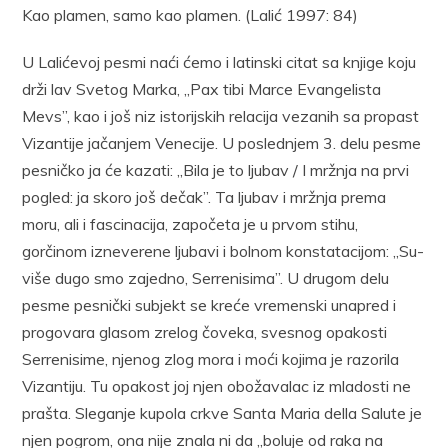
Kao plamen, samo kao plamen. (Lalić 1997: 84)
U Lalićevoj pesmi naći ćemo i latinski citat sa knjige koju
drži lav Svetog Marka, „Pax tibi Marce Evangelista
Mevs”, kao i još niz istorijskih relacija vezanih sa propast
Vizantije jačanjem Venecije. U poslednjem 3. delu pesme
pesničko ja će kazati: „Bila je to ljubav / I mržnja na prvi
pogled: ja skoro još dečak”. Ta lju­bav i mržnja prema
moru, ali i fascinacija, započeta je u prvom stihu,
gorčinom izneverene ljubavi i bolnom konstatacijom: „Su­
više dugo smo zajedno, Serrenisima”. U drugom delu
pesme pesnički subjekt se kreće vremenski unapred i
progovara glasom zrelog čo­veka, svesnog opakosti
Serrenisime, njenog zlog mora i moći kojima je razorila
Vizantiju. Tu opakost joj njen obožavalac iz mladosti ne
prašta. Sleganje kupola crkve Santa Maria della Salute je
njen po­grom, ona nije znala ni da „boluje od raka na