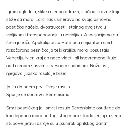
Igrom ogledala, slike i njenog odraza, zločina i kazne koja
stiže sa mora, Lalić nas usmerava na svoja osnovna
poetička načela, dvostru­kosti i stalnog dvojstva u
vidljivom i transponovanju u nevidljivo. Aso­cijacijama na
četiri jahača Apokalipse sa Patmosa i trijumfom smr­ti
razočarano pesničko ja teši kraljicu mora, posustalu
Veneciju. Njen kraj on neće videti, ali istovremeno likuje
nad njenom sasvim, izvesnom sudbinom. Nažalost,
njegovo ljudsko rasulo je brže:
Ja ću da odem prvi. Tvoje rasulo
Sporije se ubrzava, Serrenisima
Smrt pesničkog ja i smrt i rasulo Serrenisime osuđene da
kao lepoti­ca mora od tog istog mora strada jer joj razjeda
stubove, jetru i osrčje su u „sumrak aprilskog dana”