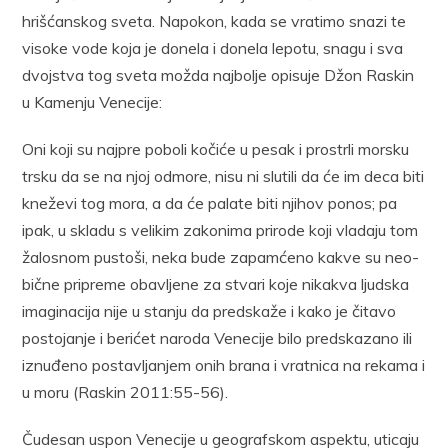
hrišćanskog sveta. Napokon, kada se vratimo snazi te
visoke vode koja je donela i donela lepotu, snagu i sva
dvojstva tog sveta možda najbolje opisuje Džon Raskin
u Kamenju Venecije:
Oni koji su najpre poboli kočiće u pesak i prostrli morsku
trsku da se na njoj odmore, nisu ni slutili da će im deca biti
kneževi tog mora, a da će palate biti njihov ponos; pa
ipak, u skladu s velikim zakonima priro­de koji vladaju tom
žalosnom pustoši, neka bude zapamćeno kakve su neo­
bične pripreme obavljene za stvari koje nikakva ljudska
imaginacija nije u stanju da predskaže i kako je čitavo
postojanje i berićet naroda Venecije bilo predskazano ili
iznuđeno postavljanjem onih brana i vratnica na re­kama i
u moru (Raskin 2011:55-56).
Čudesan uspon Venecije u geografskom aspektu, uticaju