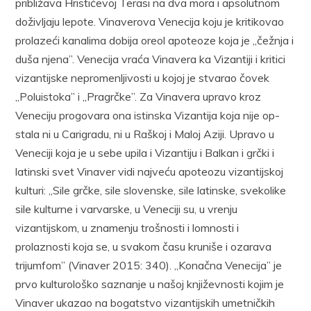
približava Hristićevoj Terasi na dva mora i apsolutnom
doživljaju lepote. Vinaverova Venecija koju je kritikovao
prolazeći kanalima dobija oreol apoteoze koja je „čežnja i
duša njena”. Venecija vraća Vinavera ka Vizantiji i kritici
vizantijske neprome­nljivosti u kojoj je stvarao čovek
„Poluistoka” i „Pragrčke”. Za Vinave­ra upravo kroz
Veneciju progovara ona istinska Vizantija koja nije op­
stala ni u Carigradu, ni u Raškoj i Maloj Aziji. Upravo u
Veneciji koja je u sebe upila i Vizantiju i Balkan i grčki i
latinski svet Vinaver vidi najveću apoteozu vizantijskoj
kulturi: „Sile grčke, sile sloven­ske, sile latinske, svekolike
sile kulturne i varvarske, u Veneciji su, u vrenju
vizantijskom, u znamenju trošnosti i lomnosti i
prolaznosti koja se, u svakom času kruniše i ozarava
trijumfom” (Vinaver 2015: 340). „Konačna Venecija” je
prvo kulturološko saznanje u našoj književnosti kojim je
Vinaver ukazao na bogatstvo vizantijskih umetničkih