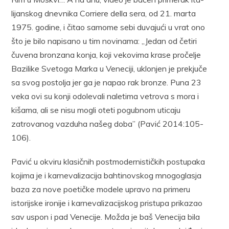
lijanskog dnevnika Corriere della sera, od 21. marta
1975. godine, i čitao sa­mome sebi duvajući u vrat ono
što je bilo napisano u tim novinama: „Je­dan od četiri
čuvena bronzana konja, koji vekovima krase pročelje
Bazili­ke Svetoga Marka u Veneciji, uklonjen je prekjuče
sa svog postolja jer ga je napao rak bronze. Puna 23
veka ovi su konji odolevali naletima vetrova s mora i
kišama, ali se nisu mogli oteti pogubnom uticaju
zatrovanog vaz­duha našeg doba” (Pavić 2014:105-
106).
Pavić u okviru klasičnih postmodernističkih postupaka
kojima je i karnevalizacija bahtinovskog mnogoglasja
baza za nove poetičke mode­le upravo na primeru
istorijske ironije i karnevalizacijskog pristupa prikazao
sav uspon i pad Venecije. Možda je baš Venecija bila