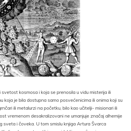
t
Email
Print
 svetost kosmosa i koja se prenosila u vidu misterija ili
tajnu koja je bila dostupna samo posvećenicima ili onima koji su
ari ili metalurzi na početku, bilo kao učitelji- misionari ili
tnost vremenom desakralizovani ne umanjuje značaj alhemije
 sveta i čoveka. U tom smislu knjiga Artura Švarca