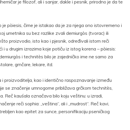
mičar je filozof, ali i sanjar, dakle i pesnik, prirodno je da te
o je pòiesis, čime je istakao da je za njega ono istovremeno i
koj umetnika su bez razlike zvali demiurgòs (tvorac) ili
što proizvodio, isto kao i pjesnik, određivali istom reči
i u drugim izrazima koje potiču iz istog korena – pòiesis:
 A demiurgòs i technitès bilo je zajedničko ime ne samo za
tolare, grnčare, lekare, itd.
rca i proizvoditelja, kao i identično raspoznavanje između
 čije se značenje umnogome približava grčkom technitès,
a. Reč kauśala označava bilo koju veštinu: u izradi,
čenje reči sophia: „veština“, ali i „mudrost“. Reč kavi,
potrebljen kao epitet za sunce, personifikaciju pseničkog