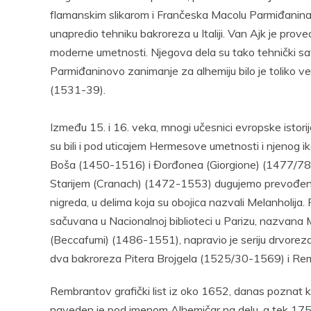
flamanskim slikarom i Frančeska Macolu Parmiđanina (
unapredio tehniku bakroreza u Italiji. Van Ajk je proveo
moderne umetnosti. Njegova dela su tako tehnički sav
Parmiđaninovo zanimanje za alhemiju bilo je toliko ve
(1531-39).
Između 15. i 16. veka, mnogi učesnici evropske istorij
su bili i pod uticajem Hermesove umetnosti i njenog i
Boša (1450-1516) i Đorđonea (Giorgione) (1477/78-
Starijem (Cranach) (1472-1553) dugujemo prevođenje
nigreda, u delima koja su obojica nazvali Melanholija.
sačuvana u Nacionalnoj biblioteci u Parizu, nazvana 
(Beccafumi) (1486-1551), napravio je seriju drvorez
dva bakroreza Pitera Brojgela (1525/30-1569) i R
Rembrantov grafički list iz oko 1652, danas poznat 
naveden je pod imenom Alhemičar na delu, a tek 1751