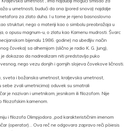
a Kraljevska umetnost”, ima najdublji mogući smisao za
aža u umetnosti, budući da ona (pored snova) najdalje
metafora za zlato duha. I u tome je njeno basnoslovno
 kao strukturi, nego o materiji kao o simbolu preobražaja u
anja, o opusu magnum-u, o zlatu kao Kamenu mudrosti. Švarc
enecijanskom bijenalu 1986. godine) na ubedljiv način
 čoveka) sa alhemijom (slično je radio K. G. Jung),
je dokazao da nadrealizam niti predstavlja puko
esnog, nego vezu donjih i gornjih slojeva čovekove ličnosti.
, sveta i božanska umetnost, kraljevska umetnost,
 su sebe zvali umetnicima) oduvek su smatrali
 je nazivan i umetnikom, jesnikom ili filozofom. Nije
vo filozofskim kamenom.
miju i filozofa Olimpjodora „pod karakterističnim imenom
ičar (operator)… Ova reč ne odgovara zapravo reči pòiesis