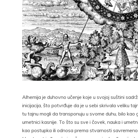
Pocke
Alhemija je duhovno učenje koje u svojoj suštini sadrži
inicijacija, što potvrđuje da je u sebi skrivala veliku 
tu tajnu mogli da transponuju u svome duhu, bilo kao grnč
umetnici kasnije. To što su sve i čovek, nauka i ume
kao postupka ili odnosa prema stvarnosti savremenog