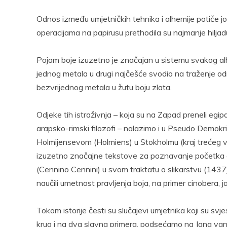
Odnos između umjetničkih tehnika i alhemije potiče j
operacijama na papirusu prethodila su najmanje hil
Pojam boje izuzetno je značajan u sistemu svakog alh
jednog metala u drugi najčešće svodio na traženje od
bezvrijednog metala u žutu boju zlata.
Odjeke tih istraživnja – koja su na Zapad preneli egi
arapsko-rimski filozofi – nalazimo i u Pseudo Demokri
Holmijensevom (Holmiens) u Stokholmu (kraj trećeg veka
izuzetno značajne tekstove za poznavanje početka alh
(Cennino Cennini) u svom traktatu o slikarstvu (1437
naučili umetnost pravljenja boja, na primer cinobera, 
Tokom istorije česti su slučajevi umjetnika koji su svjes
krug i na dva slavna primera, podsećamo na Jana van