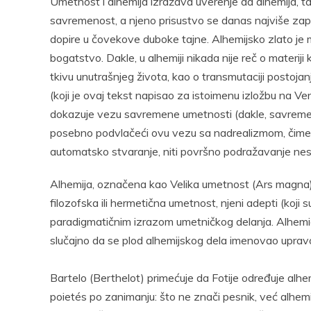
Umetnost i alhemija izražava uverenje da alhemija, t
savremenost, a njeno prisustvo se danas najviše zap
dopire u čovekove duboke tajne. Alhemijsko zlato je 
bogatstvo. Dakle, u alhemiji nikada nije reč o materiji
tkivu unutrašnjeg života, kao o transmutaciji postoj
(koji je ovaj tekst napisao za istoimenu izložbu na V
dokazuje vezu savremene umetnosti (dakle, savremenog
posebno podvlačeći ovu vezu sa nadrealizmom, čime 
automatsko stvaranje, niti površno podražavanje nesv
Alhemija, označena kao Velika umetnost (Ars magna)
filozofska ili hermetična umetnost, njeni adepti (koji
paradigmatičnim izrazom umetničkog delanja. Alhemičar
slučajno da se plod alhemijskog dela imenovao upra
Bartelo (Berthelot) primećuje da Fotije određuje alhe
poietés po zanimanju: što ne znači pesnik, već alhem