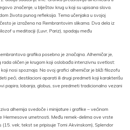
govo značenje, u blještav krug u koji su upisana slova.
om života punog refleksija. Tema učenjaka u svojoj
ra, često je izražena na Rembrantovim slikama. Dva dela iz
ilozof u meditaciji (Luvr, Pariz), spadaju među
embrantova grafika posebno je značajna. Alhemičar je,
g rada oličen je krugom koji oslobađa intenzivnu svetlost:
oji nosi spoznaja. Na ovoj grafici alhemičar je bliži filozofu
ti peći, destilacioni aparati ili drugi predmeti koji karakterišu
stovi papira, lobanja, globus, sve predmeti tradicionalno vezani
iva alhemija svedoče i minijature i grafike – većinom
ktate Hermesove umetnosti. Među remek-delima ove vrste
s (15. vek; tekst se pripisuje Tomi Akvinskom), Splendor