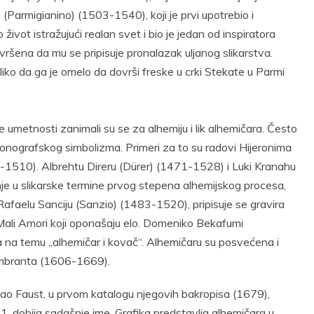
Parmigianino) (1503-1540), koji je prvi upotrebio i
 život istražujući realan svet i bio je jedan od inspiratora
ršena da mu se pripisuje pronalazak uljanog slikarstva.
liko da ga je omelo da dovrši freske u crki Stekate u Parmi
e umetnosti zanimali su se za alhemiju i lik alhemičara. Često
konografskog simbolizma. Primeri za to su radovi Hijeronima
1510). Albrehtu Direru (Dürer) (1471-1528) i Luki Kranahu
 u slikarske termine prvog stepena alhemijskog procesa,
 Rafaelu Sanciju (Sanzio) (1483-1520), pripisuje se gravira
Mali Amori koji oponašaju elo. Domeniko Bekafumi
a na temu „alhemičar i kovač“. Alhemičaru su posvećena i
embranta (1606-1669).
kao Faust, u prvom katalogu njegovih bakropisa (1679),
. dobija sadašnje ime. Grafika predstavlja alhemičara u