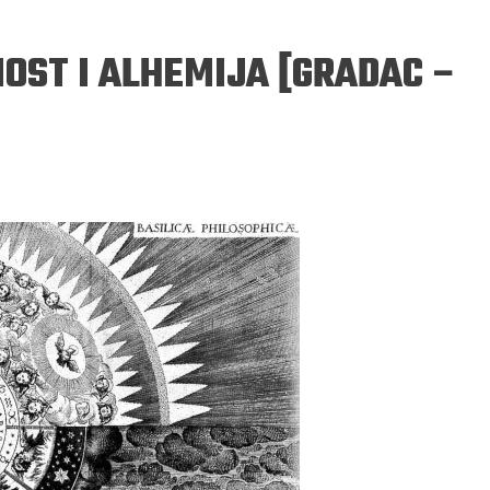
OST I ALHEMIJA [GRADAC –
ERGEJ JESENJIN
DRAGAN VELIKIĆ
 navikli na življenje pod
Literatura niti prepisuje, niti prep
, navikli smo da užižemo
život, već ga nanovo stvara.
ed ikonama, ali ne i pred
čovjekom.
Podijelite na:
Facebook
Twitter
Pinter
Podijelite na:
Pocket
Email
Print
Twitter
Pinterest