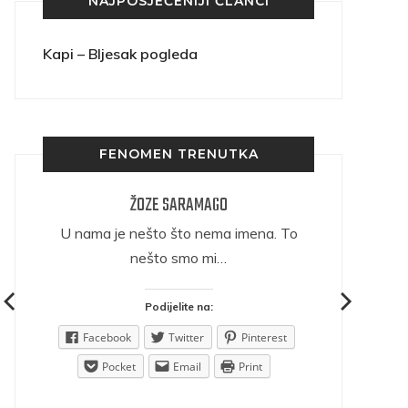
NAJPOSJEĆENIJI ČLANCI
Kapi – Bljesak pogleda
FENOMEN TRENUTKA
ŽOZE SARAMAGO
ričava
U nama je nešto što nema imena. To
nešto smo mi…
Podijelite na:
est
Facebook
Twitter
Pinterest
Pocket
Email
Print