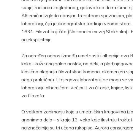
svojoj radionici zagledanog, gotovo kao da razume nje
Alhemičar izgleda obasjan trenutnom spoznajom, plod
laboratoriji, čija je ikonografska tradicija veoma sta
1631: Filozof koji čita (Nacionalni muzej Stokholm) i F
najeksplicitnije.
Za određen odnos između umetnosti i alhemije ova R
kako i kaže originalan naslov, na delu, a plod njegovo
klasična alegorija filozofskog kamena, okamenjen sjaj k
nego praktičaru. U njegovoj laboratoriji ne mogu se vide
laboratoriju alhemičara, već pult za čitanje, knjige, li
za filozofa.
O velikom zanimanju koje u umetničkim krugovima izaz
anonimna dela – s kraja 13. veka koje ilustruju tra
najznačajnija su tri učena rukopisa: Aurora consurgen