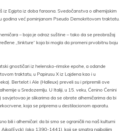
oš iz Egipta iz doba faraona. Svedočanstva o alhemijskim
jadu godina već pominjanom Pseudo Demokritovom traktatu.
emičara – boja je odraz suštine – tako da se preobražaj
ređene „tinkture“ koja bi mogla da promeni prvobitnu boju
patski gnostičari iz helensko-rimske epohe, a odande
tovom traktatu, u Papirusu X iz Lajdena kao i u
). Bertelot i Ale (Halleux) preveli su i pripremili ove
emije u Sredozemlju. U Italiji, u 15. veku, Ćenino Ćenini
) savjetovao je slikarima da se obrate alhemičarima da bi
jarkocrvene, koja se priprema u destilacionom aparatu.
no bili i alhemičari: da bi smo se ograničili na naš kulturni
 Ajka(Eyck) (oko 1390-1441), koji se smatra najboljim