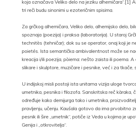
koja označava Veliko delo na jeziku alhemičara“.[1] Alhe
tri reči budu sinonimi u ezoteričnim spisima.
Za grčkog alhemičara, Veliko delo, alhemijsko delo, bil
spoznaja (poezija) i praksa (laboratorija). U staroj Grč
technitès (tehničar); dok su se operator, onaj koji je ne
poietés. Ista semantička ambivalentnost može se naći 
kreacija i/ili poezija, pòiema: nešto zaista ili poema.
slikare i skulptore, muzičare i pesnike, već i za tkače, s
U indijskoj misli postoji ista unitarna vizija uloge tvo
umetnika, pesnika i filozofa. Sanskritska reč kàraka,
određuje kako demijurga tako i umetnika, proizvoditelj
pravljenju, učenju. Kauśala gotovo da ima prvobitno zna
pesnik ili šire „umetnik“, potiče iz Veda u kojima je u
Genija i „otkrovitelja“.