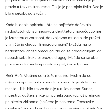
pogubne. A to je vidljivo na slikama i crtežima koje je
pravio u takvim trenucima. Fuzija je postajala fisija. Sve je
bilo u sukobu sa svačim.
Kada bi dobio opkladu – što se najčešće dešavalo –
nedostatak obrisa njegovog identiteta omogućavao mu
je izuzetnu otvorenost, dozvoljavao mu da bude prožet
onim što je gledao. Ili možda grešim? Možda mu je
nedostatak obrisa omogućavao da se preda drugom, da
napusti sebe kako bi prožeo drugog. Možda su se oba
procesa odigravala uporedo – opet, kao u ljubavi.
Reči. Reči. Vratimo se crtežu maslina. Mislim da se
ruševina opatije nalazi negde iza nas. To je zlokobno
mesto – ili bi bilo takvo da nije u ruševinama. Sunce,
maestral, gušteri, zrikavci i poneki pupavac još prebiraju
po njenim zidinama (srušena je za vreme Francuske
revolucije), još rade na brisanju tragova njene nekadašnje