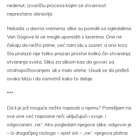
nedirnut, izvorištu procesa kojim se stvarnost
neprestano obnavlja.
Nekada, u davna vremena, slike su poredili sa ogledalima.
Van Gogove bi se mogle uporediti s laserima. One ne
čekaju da nešto prime, već nam idu u susret, a ono kroz
šta prolaze nije toliko prazan prostor koliko čin stvaranja,
stvaranja sveta. Slika za slikom kao da govori, sa
strahopoštovanjem, ali s malo utehe: Usudi se da priđeš
ovako blizu i da osmotriš kako to deluje.
***
Da li je još moguće nešto napisati o njemu? Pomišljam na
sve one već napisane reči, uključujući i svoje, i
odgovaram „ne“. Ako pogledam njegove slike, odgovor je
– iz drugačijeg razloga – opet isti – „ne“; njegova platna