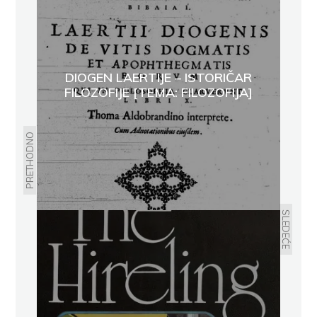
DIOGEN LAERTIJE – ISTORIČAR
FILOZOFIJE [TEMA: FILOZOFIJA]
PRETHODNO
SLEDEĆE