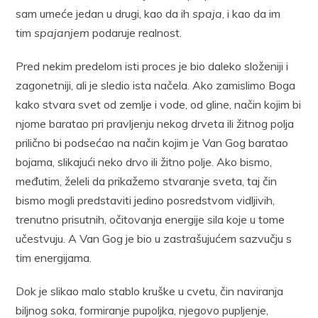
sam umeće jedan u drugi, kao da ih
spaja
, i kao da im
tim
spajanjem
podaruje realnost.
Pred nekim predelom isti proces je bio daleko složeniji i
zagonetniji, ali je sledio ista načela. Ako zamislimo Boga
kako stvara svet od zemlje i vode, od gline, način kojim bi
njome baratao pri pravljenju nekog drveta ili žitnog polja
prilično bi podsećao na način kojim je Van Gog baratao
bojama, slikajući neko drvo ili žitno polje. Ako bismo,
međutim, želeli da prikažemo stvaranje sveta, taj čin
bismo mogli predstaviti jedino posredstvom vidljivih,
trenutno prisutnih, očitovanja energije sila koje u tome
učestvuju. A Van Gog je bio u zastrašujućem sazvučju s
tim energijama.
Dok je slikao malo stablo kruške u cvetu, čin naviranja
biljnog soka, formiranje pupoljka, njegovo pupljenje,