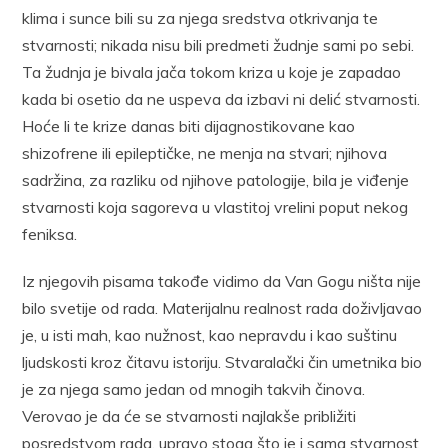
klima i sunce bili su za njega sredstva otkrivanja te
stvarnosti; nikada nisu bili predmeti žudnje sami po sebi.
Ta žudnja je bivala jača tokom kriza u koje je zapadao
kada bi osetio da ne uspeva da izbavi ni delić stvarnosti.
Hoće li te krize danas biti dijagnostikovane kao
shizofrene ili epileptičke, ne menja na stvari; njihova
sadržina, za razliku od njihove patologije, bila je viđenje
stvarnosti koja sagoreva u vlastitoj vrelini poput nekog
feniksa.
Iz njegovih pisama takođe vidimo da Van Gogu ništa nije
bilo svetije od rada. Materijalnu realnost rada doživljavao
je, u isti mah, kao nužnost, kao nepravdu i kao suštinu
ljudskosti kroz čitavu istoriju. Stvaralački čin umetnika bio
je za njega samo jedan od mnogih takvih činova.
Verovao je da će se stvarnosti najlakše približiti
posredstvom rada, upravo stoga što je i sama stvarnost