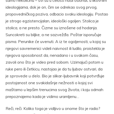
samo nekolicinu – svi su u celosti našli oslonac u likovnim
ideologijama, dok je on, čim se odrekao svog prvog,
propovedničkog poziva, odbacio svaku ideologiju. Postao
je strogo egzistencijalan, ideološki ogoljen. Stolica je
stolica, a ne presto. Čizme su iznošene od hodanja.
Suncokreti su biljke, a ne sazvežđa. Poštar isporučuje
pisma. Perunike će uvenuti. A iz te ogoljenosti, u kojoj su
njegovi savremenici videli naivnost ili ludilo, proistekla je
njegova sposobnost da, nenadano i u svakom času,
zavoli ono što je video pred sobom. Uzimajući potom u
ruke pero ili četkicu, nastojao je da tu ljubav ostvari, da
je
sprovede u delo
. Bio je slikar-ljubavnik koji potvrđuje
postojanost one svakidašnje nežnosti o kojoj svi
maštamo u lepšim trenucima svog života, i koju odmah
prepoznajemo kada je vidimo uramljenu…
Reči, reči. Koliko toga je vidljivo u onome što je radio?