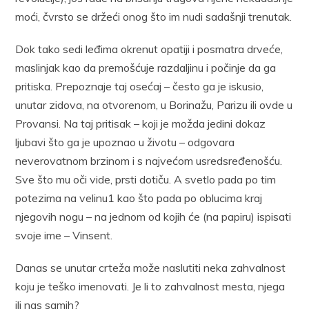
moći, čvrsto se držeći onog što im nudi sadašnji trenutak.
Dok tako sedi leđima okrenut opatiji i posmatra drveće,
maslinjak kao da premošćuje razdaljinu i počinje da ga
pritiska. Prepoznaje taj osećaj – često ga je iskusio,
unutar zidova, na otvorenom, u Borinažu, Parizu ili ovde u
Provansi. Na taj pritisak – koji je možda jedini dokaz
ljubavi što ga je upoznao u životu – odgovara
neverovatnom brzinom i s najvećom usredsređenošću.
Sve što mu oči vide, prsti dotiču. A svetlo pada po tim
potezima na velinu1 kao što pada po oblucima kraj
njegovih nogu – na jednom od kojih će (na papiru) ispisati
svoje ime – Vinsent.
Danas se unutar crteža može naslutiti neka zahvalnost
koju je teško imenovati. Je li to zahvalnost mesta, njega
ili nas samih?