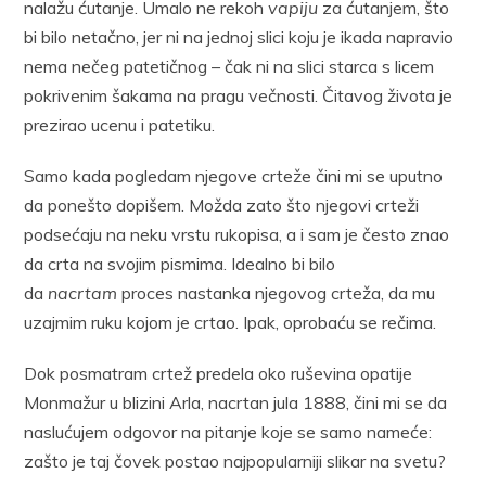
nalažu ćutanje. Umalo ne rekoh
vapiju
za ćutanjem, što
bi bilo netačno, jer ni na jednoj slici koju je ikada napravio
nema nečeg patetičnog – čak ni na slici starca s licem
pokrivenim šakama na pragu večnosti. Čitavog života je
prezirao ucenu i patetiku.
Samo kada pogledam njegove crteže čini mi se uputno
da ponešto dopišem. Možda zato što njegovi crteži
podsećaju na neku vrstu rukopisa, a i sam je često znao
da crta na svojim pismima. Idealno bi bilo
da
nacrtam
proces nastanka njegovog crteža, da mu
uzajmim ruku kojom je crtao. Ipak, oprobaću se rečima.
Dok posmatram crtež predela oko ruševina opatije
Monmažur u blizini Arla, nacrtan jula 1888, čini mi se da
naslućujem odgovor na pitanje koje se samo nameće:
zašto je taj čovek postao najpopularniji slikar na svetu?