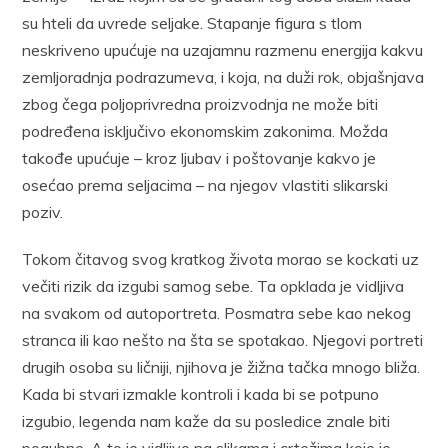
su hteli da uvrede seljake. Stapanje figura s tlom
neskriveno upućuje na uzajamnu razmenu energija kakvu
zemljoradnja podrazumeva, i koja, na duži rok, objašnjava
zbog čega poljoprivredna proizvodnja ne može biti
podređena isključivo ekonomskim zakonima. Možda
takođe upućuje – kroz ljubav i poštovanje kakvo je
osećao prema seljacima – na njegov vlastiti slikarski
poziv.
Tokom čitavog svog kratkog života morao se kockati uz
večiti rizik da izgubi samog sebe. Ta opklada je vidljiva
na svakom od autoportreta. Posmatra sebe kao nekog
stranca ili kao nešto na šta se spotakao. Njegovi portreti
drugih osoba su ličniji, njihova je žižna tačka mnogo bliža.
Kada bi stvari izmakle kontroli i kada bi se potpuno
izgubio, legenda nam kaže da su posledice znale biti