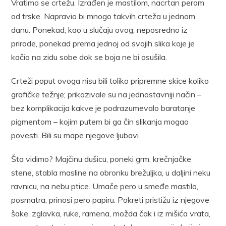
Vratimo se crtežu. Izrađen je mastilom, nacrtan perom
od trske. Napravio bi mnogo takvih crteža u jednom
danu. Ponekad, kao u slučaju ovog, neposredno iz
prirode, ponekad prema jednoj od svojih slika koje je
kačio na zidu sobe dok se boja ne bi osušila.
Crteži poput ovoga nisu bili toliko pripremne skice koliko
grafičke težnje; prikazivale su na jednostavniji način –
bez komplikacija kakve je podrazumevalo baratanje
pigmentom – kojim putem bi ga čin slikanja mogao
povesti. Bili su mape njegove ljubavi.
Šta vidimo? Majčinu dušicu, poneki grm, krečnjačke
stene, stabla masline na obronku brežuljka, u daljini neku
ravnicu, na nebu ptice. Umače pero u smeđe mastilo,
posmatra, prinosi pero papiru. Pokreti pristižu iz njegove
šake, zglavka, ruke, ramena, možda čak i iz mišića vrata,