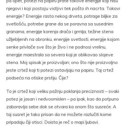
pa opet, potezi na papiru prate tokove energije koji nisu
njegovi i
koji postaju vidljivi tek pošto
ih nacrta
. Tokovi
energije? Energije rasta nekog drveta, potrage biljke za
svetlošću, potrebe grane da se poravna sa susednim
granama, energije korenja drača i grmlja, težine stena
užljebljenih na obronku, energije svetlosti, energije kojom
senke privlače sve što je živo i ne podnosi vrelinu,
energije maestrala sa severa koji je oblikovao slojeve
stena. Moj spisak je proizvoljan; ono što nije proizvoljno
jeste crtež koji ti potezi ostavljaju na papiru. Taj crtež
podseća na otiske prstiju. Čije?
To je crtež koji veliku pažnju poklanja preciznosti – svaki
potez je jasan i nedvosmislen – pa ipak, kao da potpuno
zaboravlja sebe dok se otvara ka onom što susreće. A
taj susret je tako prisan da ne možete razlučiti kome
pripadaju čiji otisci. Doista je reč o mapi ljubavi.