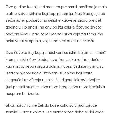
Dve godine kasnije, tri meseca pre smrti, naslikao je malo
platno s dva seljaka koji kopaju zemlju. Naslikao ga je po
sećanju, jer podseća na seljake kakve je slikao pre pet
godina u Holandiji i na onu poštu koju je čitavog života
odavao Mileu. Ipak, to je ujedno i slika koja za temu ima
neku vrstu stapanja, koju smo već otkrili na crtežu.
Dva čoveka koji kopaju naslikani su istim bojama – smeđi
krompir, sivi ašov, bledoplava francuska radna odeća –
kao i njiva, nebo i brda u daljini. Potezi četkice kojima su
iscrtani njihovi udovi istovetni su onima koji prate
ulegnuća i uzvišenja na njivi. Uzdignuti laktovi dvojice
ljudi postali su obrisi dva nova brega, dva nova brežuljka
naspram horizonta.
Slika, naravno, ne želi da kaže kako su ti ljudi „grude
zemlje“ – izraz kojim su se građani tog doba služili kada