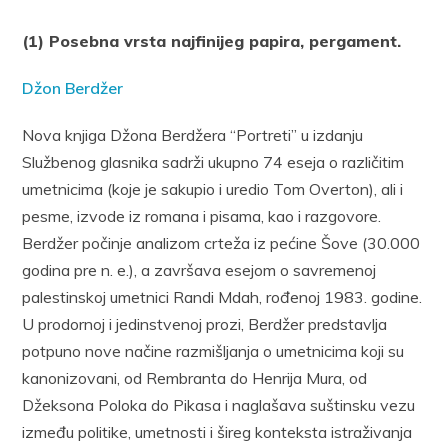
(1) Posebna vrsta najfinijeg papira, pergament.
Džon Berdžer
Nova knjiga Džona Berdžera “Portreti” u izdanju
Službenog glasnika sadrži ukupno 74 eseja o različitim
umetnicima (koje je sakupio i uredio Tom Overton), ali i
pesme, izvode iz romana i pisama, kao i razgovore.
Berdžer počinje analizom crteža iz pećine Šove (30.000
godina pre n. e.), a završava esejom o savremenoj
palestinskoj umetnici Randi Mdah, rođenoj 1983. godine.
U prodornoj i jedinstvenoj prozi, Berdžer predstavlja
potpuno nove načine razmišljanja o umetnicima koji su
kanonizovani, od Rembranta do Henrija Mura, od
Džeksona Poloka do Pikasa i naglašava suštinsku vezu
između politike, umetnosti i šireg konteksta istraživanja