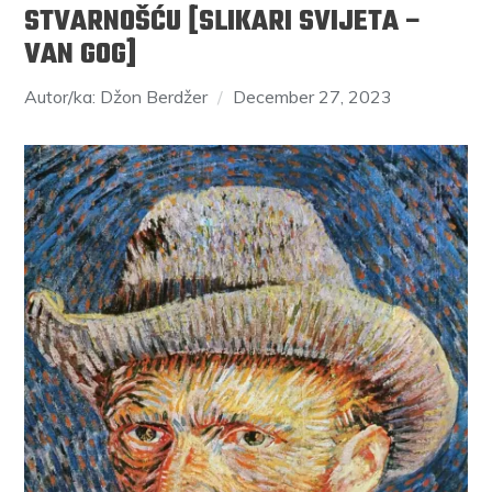
STVARNOŠĆU [SLIKARI SVIJETA –
VAN GOG]
Autor/ka: Džon Berdžer
December 27, 2023