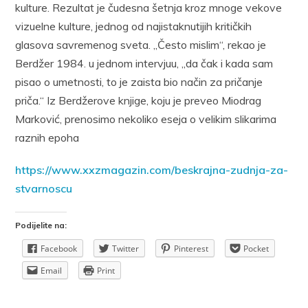
kulture. Rezultat je čudesna šetnja kroz mnoge vekove
vizuelne kulture, jednog od najistaknutijih kritičkih
glasova savremenog sveta. „Često mislim“, rekao je
Berdžer 1984. u jednom intervjuu, „da čak i kada sam
pisao o umetnosti, to je zaista bio način za pričanje
priča.“ Iz Berdžerove knjige, koju je preveo Miodrag
Marković, prenosimo nekoliko eseja o velikim slikarima
raznih epoha
https://www.xxzmagazin.com/beskrajna-zudnja-za-
stvarnoscu
Podijelite na:
Facebook
Twitter
Pinterest
Pocket
Email
Print