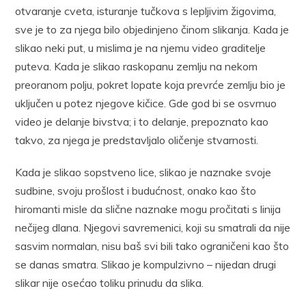
otvaranje cveta, isturanje tučkova s lepljivim žigovima,
sve je to za njega bilo objedinjeno činom slikanja. Kada je
slikao neki put, u mislima je na njemu video graditelje
puteva. Kada je slikao raskopanu zemlju na nekom
preoranom polju, pokret lopate koja prevrće zemlju bio je
uključen u potez njegove kičice. Gde god bi se osvrnuo
video je delanje bivstva; i to delanje, prepoznato kao
takvo, za njega je predstavljalo oličenje stvarnosti.
Kada je slikao sopstveno lice, slikao je naznake svoje
sudbine, svoju prošlost i budućnost, onako kao što
hiromanti misle da slične naznake mogu pročitati s linija
nečijeg dlana. Njegovi savremenici, koji su smatrali da nije
sasvim normalan, nisu baš svi bili tako ograničeni kao što
se danas smatra. Slikao je kompulzivno – nijedan drugi
slikar nije osećao toliku prinudu da slika.