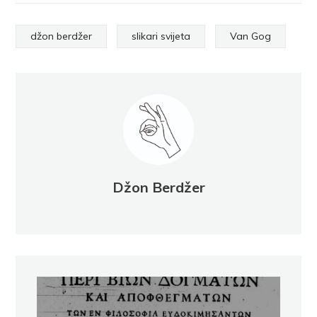
džon berdžer
slikari svijeta
Van Gog
Džon Berdžer