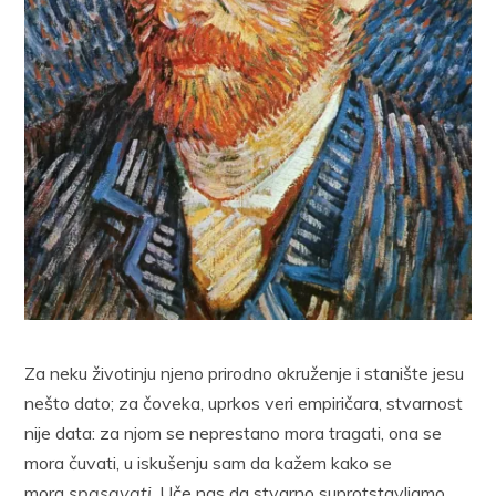
Za neku životinju njeno prirodno okruženje i stanište jesu
nešto dato; za čoveka, uprkos veri empiričara, stvarnost
nije data: za njom se neprestano mora tragati, ona se
mora čuvati, u iskušenju sam da kažem kako se
mora
spasavati
. Uče nas da stvarno suprotstavljamo