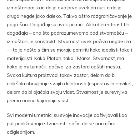
izmaštanom, kao da je ovo prvo uvek pri ruci, a da je
drugo negde jako daleko. Takvo oštro razgraničavanje je
pogrešno. Događaji su uvek pri ruci. Ali koherentnost tih
događaja – ono što podrazumevamo pod stvarnošću –
izmaštani je konstrukt. Stvarnost uvek počiva negde iza
– i to je nešto s čim se moraju pomiriti kako idealisti tako i
materijalisti. Kako Platon, tako i Marks. Stvarnost, ma
kako je mi tumačili, počiva iza zastora opštih mesta.
Svaka kultura proizvodi takav zastor, delom da bi
olakšala obavljanje svojih delatnosti (uspostavila navike),
delom da bi ojačala svoju vlast. Stvarnost je surevnjiva
prema onima koji imaju vlast.
Svi moderni umetnici su svoje inovacije doživljavali kao
put približavanja stvarnosti, način da se ona učini
očiglednijom.