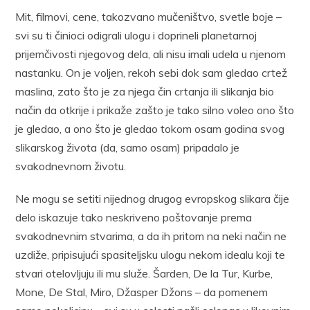
Mit, filmovi, cene, takozvano mučeništvo, svetle boje –
svi su ti činioci odigrali ulogu i doprineli planetarnoj
prijemčivosti njegovog dela, ali nisu imali udela u njenom
nastanku. On je voljen, rekoh sebi dok sam gledao crtež
maslina, zato što je za njega čin crtanja ili slikanja bio
način da otkrije i prikaže zašto je tako silno voleo ono što
je gledao, a ono što je gledao tokom osam godina svog
slikarskog života (da, samo osam) pripadalo je
svakodnevnom životu.
Ne mogu se setiti nijednog drugog evropskog slikara čije
delo iskazuje tako neskriveno poštovanje prema
svakodnevnim stvarima, a da ih pritom na neki način ne
uzdiže, pripisujući spasiteljsku ulogu nekom idealu koji te
stvari otelovljuju ili mu služe. Šarden, De la Tur, Kurbe,
Mone, De Stal, Miro, Džasper Džons – da pomenem