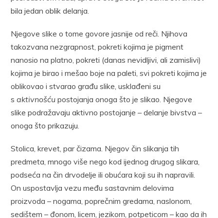
bila jedan oblik delanja.
Njegove slike o tome govore jasnije od reči. Njihova
takozvana nezgrapnost, pokreti kojima je pigment
nanosio na platno, pokreti (danas nevidljivi, ali zamislivi)
kojima je birao i mešao boje na paleti, svi pokreti kojima je
oblikovao i stvarao građu slike, usklađeni su
s
aktivnošću
postojanja onoga što je slikao. Njegove
slike podražavaju aktivno postojanje – delanje bivstva –
onoga što prikazuju.
Stolica, krevet, par čizama. Njegov čin slikanja tih
predmeta, mnogo više nego kod ijednog drugog slikara,
podseća na čin drvodelje­ ili obućara koji su ih napravili.
On uspostavlja vezu među sastavnim delovima
proizvoda – nogama, poprečnim gredama, naslonom,
sedištem – đonom, licem, jezikom, potpeticom – kao da ih