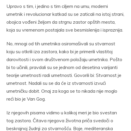
Upravo s tim, i jedino s tim ciljem na umu, moderni
umetnik i revolucionar katkad su se zaticali na istoj strani,
obojica vođeni željom da strgnu zastor opštih mesta,
koja su vremenom postajala sve besmislenija i ispraznija.
No, mnogi od tih umetnika osiromašivali su stvarnost
koju su otkrili iza zastora, kako bi je primerili vlastitoj
darovitosti i svom društvenom položaju umetnika. Pošto
bi to učinili, pravdali su se jednom od desetina varijanti
teorije umetnosti radi umetnosti. Govorili bi: Stvarnost je
umetnost. Nadali su se da će iz stvarnosti izvući
umetničku dobit. Onaj za koga se to nikada nije moglo
reći bio je Van Gog.
Iz njegovih pisama vidimo u kolikoj meri je bio svestan
tog zastora. Čitava njegova životna priča svedoči o
beskrajnoj žudnji za stvarnošću. Boje, mediteranska