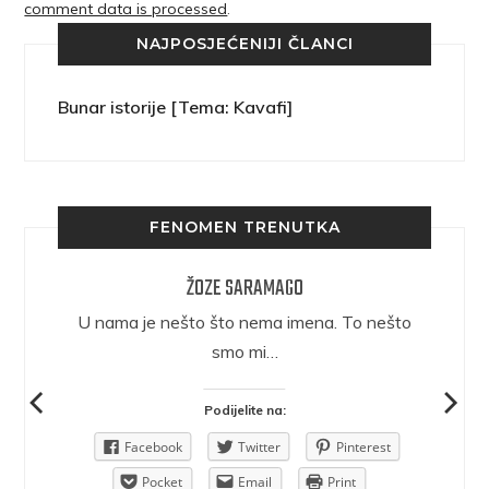
comment data is processed
.
NAJPOSJEĆENIJI ČLANCI
Bunar istorije [Tema: Kavafi]
FENOMEN TRENUTKA
ŽOZE SARAMAGO
epričava
U nama je nešto što nema imena. To nešto
ra.
smo mi…
Podijelite na:
Pinterest
Facebook
Twitter
Pinterest
rint
Pocket
Email
Print