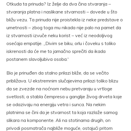
Otkuda ta prinuda? Iz želje da dva čina stvaranja –
stvaranja platna i naslikane stvarnosti – dovede u što
bližu vezu. Ta prinuda nije proistekla iz neke predstave o
umetnosti – zbog toga mu nikada nije palo na pamet da
iz stvarnosti izvuče neku korist – već iz neodoljivog
osećaja empatije. „Divim se biku, orlu i čoveku s toliko
iskrenosti da će me to jamačno sprečiti da ikada
postanem slavoljubiva osoba.“
Bio je prinuđen da stalno prilazi bliže, da se večito
približava. U ekstremnim slučajevima prilazi toliko blizu
da se zvezde na noćnom nebu pretvaraju u vrtloge
svetlosti, a stabla čempresa u ganglije živog drveta koje
se odazivaju na energiju vetra i sunca. Na nekim
platnima se čini da je stvarnost ta koja razlaže samog
slikara na komponente. Ali na stotinama drugih, on
privodi posmatrača najbliže moguće, ostajući pritom