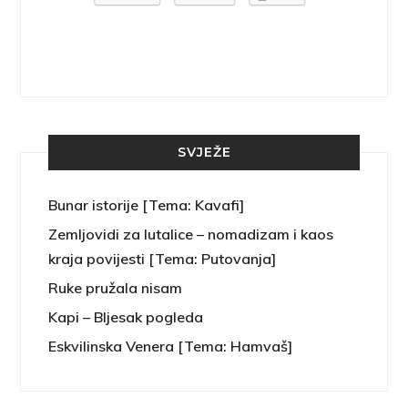
SVJEŽE
Bunar istorije [Tema: Kavafi]
Zemljovidi za lutalice – nomadizam i kaos
kraja povijesti [Tema: Putovanja]
Ruke pružala nisam
Kapi – Bljesak pogleda
Eskvilinska Venera [Tema: Hamvaš]