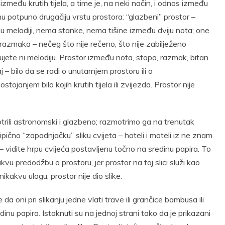
među krutih tijela, a time je, na neki način, i odnos između
nu potpuno drugačiju vrstu prostora: “glazbeni” prostor –
u melodiji, nema stanke, nema tišine između dviju nota; one
razmaka – nečeg što nije rečeno, što nije zabilježeno
jete ni melodiju. Prostor između nota, stopa, razmak, bitan
j – bilo da se radi o unutarnjem prostoru ili o
janjem bilo kojih krutih tijela ili zvijezda. Prostor nije
trili astronomski i glazbeno; razmotrimo ga na trenutak
ipično “zapadnjačku” sliku cvijeta – hoteli i moteli iz ne znam
a – vidite hrpu cvijeća postavljenu točno na sredinu papira. To
vu predodžbu o prostoru, jer prostor na toj slici služi kao
kakvu ulogu; prostor nije dio slike.
da oni pri slikanju jedne vlati trave ili grančice bambusa ili
inu papira. Istaknuti su na jednoj strani tako da je prikazani