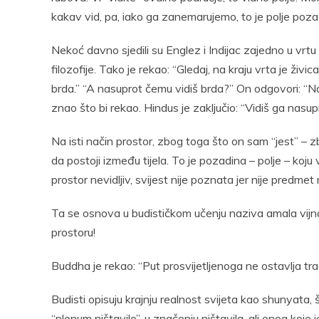
kakav vid, pa, iako ga zanemarujemo, to je polje poza
Nekoć davno sjedili su Englez i Indijac zajedno u vrtu
filozofije. Tako je rekao: “Gledaj, na kraju vrta je ži
brda.” “A nasuprot čemu vidiš brda?” On odgovori: “N
znao što bi rekao. Hindus je zaključio: “Vidiš ga nasupr
Na isti način prostor, zbog toga što on sam “jest” – z
da postoji između tijela. To je pozadina – polje – koju 
prostor nevidljiv, svijest nije poznata jer nije predm
Ta se osnova u budističkom učenju naziva amala vijna
prostoru!
Buddha je rekao: “Put prosvijetljenoga ne ostavlja tra
Budisti opisuju krajnju realnost svijeta kao shunyata, št
“plenum ništavilo”, u značenju ništavila, ali onog k