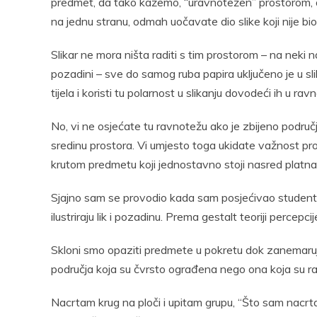
predmet, da tako kažemo, “uravnotežen” prostorom, a 
na jednu stranu, odmah uočavate dio slike koji nije bi
Slikar ne mora ništa raditi s tim prostorom – na neki 
pozadini – sve do samog ruba papira uključeno je u slik
tijela i koristi tu polarnost u slikanju dovodeći ih u rav
No, vi ne osjećate tu ravnotežu ako je zbijeno područ
sredinu prostora. Vi umjesto toga ukidate važnost pr
krutom predmetu koji jednostavno stoji nasred platn
Sjajno sam se provodio kada sam posjećivao studentske
ilustriraju lik i pozadinu. Prema gestalt teoriji percepci
Skloni smo opaziti predmete u pokretu dok zanemaruj
područja koja su čvrsto ograđena nego ona koja su r
Nacrtam krug na ploči i upitam grupu, “Što sam nacrtao?”