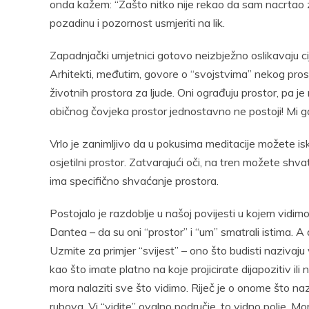
onda kažem: “Zašto nitko nije rekao da sam nacrtao 
pozadinu i pozornost usmjeriti na lik.
Zapadnjački umjetnici gotovo neizbježno oslikavaju ci
Arhitekti, međutim, govore o “svojstvima” nekog prost
životnih prostora za ljude. Oni ograđuju prostor, pa j
običnog čovjeka prostor jednostavno ne postoji! Mi g
Vrlo je zanimljivo da u pokusima meditacije možete isku
osjetilni prostor. Zatvarajući oči, na tren možete shva
ima specifično shvaćanje prostora.
Postojalo je razdoblje u našoj povijesti u kojem vidim
Dantea – da su oni “prostor” i “um” smatrali istima. A a
Uzmite za primjer “svijest” – ono što budisti nazivaju 
kao što imate platno na koje projicirate dijapozitiv ili 
mora nalaziti sve što vidimo. Riječ je o onome što naz
rubova. Vi “vidite” ovalno područje, to vidno polje. Mo