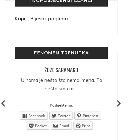
NAJPOSJEĆENIJI ČLANCI
Kapi – Bljesak pogleda
FENOMEN TRENUTKA
ŽOZE SARAMAGO
ričava
U nama je nešto što nema imena. To
nešto smo mi…
Podijelite na:
est
Facebook
Twitter
Pinterest
Pocket
Email
Print