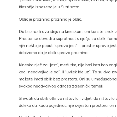
filozofije izneseno je u Sutri srca:
Oblik je praznina; praznina je oblik.
Da bi izrazili ovu ideju na kineskom, oni koriste znak z
Prostor se dovodi u suprotnost s riječju za oblik, formu
njih nešto je poput “upravo jest” – prostor upravo jes
dobivamo da je oblik upravo praznina.
Kineska riječ za “jest”, međutim, nije baš ista kao engle
kao “neodvojivo je od”, ili “uvijek ide uz”. Ta su dva
možete imati oblik bez prostora. Oni su u međusobnom o
svakog neodvojivog odnosa zajednički temelj.
Shvatiti da oblik otkriva ništavilo i vidjeti da ništavilo
daleko da, kada pojedinac nije svjestan prostora, on nij