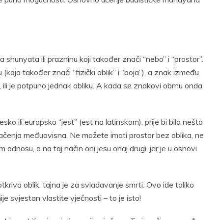
a shunyata ili prazninu koji također znači “nebo” i “prostor”.
 (koja također znači “fizički oblik” i “boja”), a znak između
t, ili je potpuno jednak obliku. A kada se znakovi obrnu onda
sko ili europsko “jest” (est na latinskom), prije bi bila nešto
 značenja međuovisna. Ne možete imati prostor bez oblika, ne
dnosu, a na taj način oni jesu onaj drugi, jer je u osnovi
 otkriva oblik, tajna je za svladavanje smrti. Ovo ide toliko
e svjestan vlastite vječnosti – to je isto!