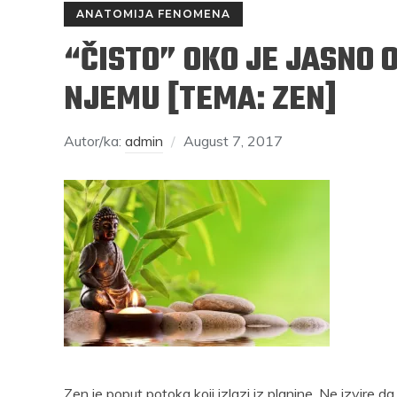
ANATOMIJA FENOMENA
“ČISTO” OKO JE JASNO 
NJEMU [TEMA: ZEN]
Autor/ka:
admin
August 7, 2017
RAJKO GRLIĆ
S
rosečni
Nema na Balkanu lakoće, čak ni one
Mi smo se
di imaju
nepodnošljive, Balkanu više pristaje
mjesečinom
naslov “Nepodnošljiva težina postojanja”
svijeće pr
Podijelite na:
rest
Facebook
Twitter
Pinterest
Facebook
Pocket
Email
Print
Zen je poput potoka koji izlazi iz planine. Ne izvire da