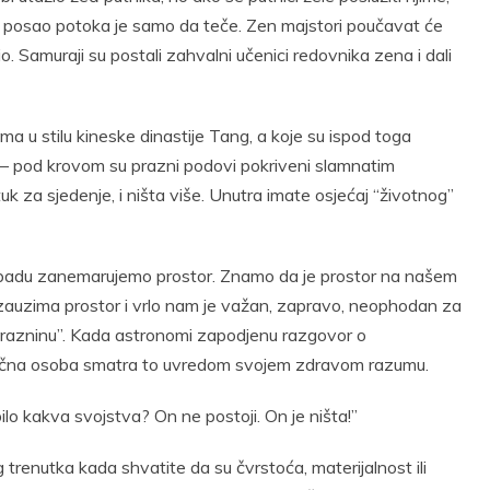
t
Email
Print
om; posao potoka je samo da teče. Zen majstori poučavat će
. Samuraji su postali zahvalni učenici redovnika zena i dali
ima u stilu kineske dinastije Tang, a koje su ispod toga
 – pod krovom su prazni podovi pokriveni slamnatim
stuk za sjedenje, i ništa više. Unutra imate osjećaj “životnog”
padu zanemarujemo prostor. Znamo da je prostor na našem
 zauzima prostor i vrlo nam je važan, zapravo, neophodan za
“prazninu”. Kada astronomi zapodjenu razgovor o
osječna osoba smatra to uvredom svojem zdravom razumu.
lo kakva svojstva? On ne postoji. On je ništa!”
 trenutka kada shvatite da su čvrstoća, materijalnost ili