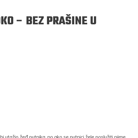
OKO – BEZ PRAŠINE U
ERGEJ JESENJIN
DRAGAN VELIKIĆ
 navikli na življenje pod
Literatura niti prepisuje, niti prep
, navikli smo da užižemo
život, već ga nanovo stvara.
ed ikonama, ali ne i pred
čovjekom.
Podijelite na:
Facebook
Twitter
Pinter
Podijelite na:
Pocket
Email
Print
Twitter
Pinterest
 bi utažio žeđ putnika, no ako se putnici žele poslužiti njime,