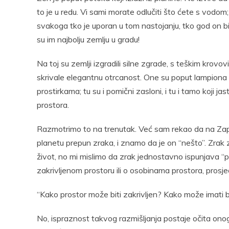
Pocke
to je u redu. Vi sami morate odlučiti što ćete s vod
svakoga tko je uporan u tom nastojanju, tko god on bio
su im najbolju zemlju u gradu!
Na toj su zemlji izgradili silne zgrade, s teškim krovov
skrivale elegantnu otrcanost. One su poput lampiona
prostirkama; tu su i pomični zasloni, i tu i tamo koji ja
prostora.
Razmotrimo to na trenutak. Već sam rekao da na Za
planetu prepun zraka, i znamo da je on “nešto”. Zrak
život, no mi mislimo da zrak jednostavno ispunjava 
zakrivljenom prostoru ili o osobinama prostora, pr
“Kako prostor može biti zakrivljen? Kako može imati bi
No, ispraznost takvog razmišljanja postaje očita onog