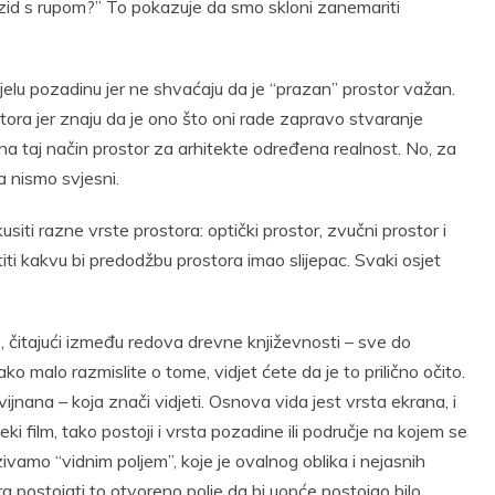
zid s rupom?” To pokazuje da smo skloni zanemariti
jelu pozadinu jer ne shvaćaju da je “prazan” prostor važan.
ora jer znaju da je ono što oni rade zapravo stvaranje
e na taj način prostor za arhitekte određena realnost. No, za
a nismo svjesni.
siti razne vrste prostora: optički prostor, zvučni prostor i
titi kakvu bi predodžbu prostora imao slijepac. Svaki osjet
o, čitajući između redova drevne književnosti – sve do
ko malo razmislite o tome, vidjet ćete da je to prilično očito.
vijnana – koja znači vidjeti. Osnova vida jest vrsta ekrana, i
neki film, tako postoji i vrsta pozadine ili područje na kojem se
ivamo “vidnim poljem”, koje je ovalnog oblika i nejasnih
ra postojati to otvoreno polje da bi uopće postojao bilo