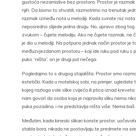
gustoća nezamislive bez prostora. Prostor je razmak iz
njih. Da bismo to shvatili, razmotrimo na trenutak jed
razmak između nota u melodiji. Kada svirate niz nota 
neposredno slijede jedna drugu. No, upravo zbog tog 
zvukom – čujete melodiju. Ako ne čujete razmak, ne ču
je dio u melodiji. Na potpuno jednak način prostor je ta
međuzvjezdanom prostoru – koji ide ruku pod ruku s posto
puko “ništa”, on je drugi pol nečega.
Pogledajmo to s drugog stajališta. Prostor smo razmo
estetički. Kada u motelskoj sobi, na primjer, ugledate t
kojeg razloga vole slike cvijeća ili ptica iznad krevet
nam govori da osoba koja je napravila sliku nema nikak
puka pozadina, i ne predstavlja ništa više. Nema baš ni
Međutim, kada kineski slikari koriste prostor, uočavate 
stabla bora, nikada ne postavljaju te predmete na sred