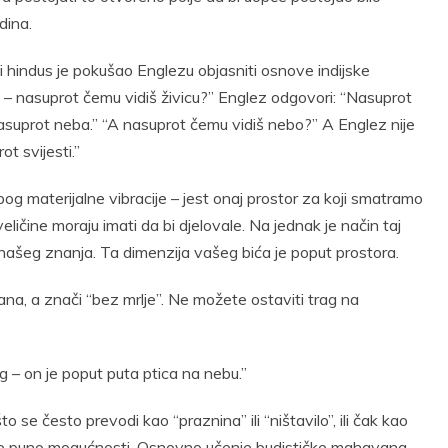
dina.
 i hindus je pokušao Englezu objasniti osnove indijske
vica – nasuprot čemu vidiš živicu?” Englez odgovori: “Nasuprot
asuprot neba.” “A nasuprot čemu vidiš nebo?” A Englez nije
ot svijesti.”
bog materijalne vibracije – jest onaj prostor za koji smatramo
veličine moraju imati da bi djelovale. Na jednak je način taj
et našeg znanja. Ta dimenzija vašeg bića je poput prostora.
na, a znači “bez mrlje”. Ne možete ostaviti trag na
g – on je poput puta ptica na nebu.”
o se često prevodi kao “praznina” ili “ništavilo”, ili čak kao
oje je puno mogućnosti. Osnovno učenje budističke mahayana