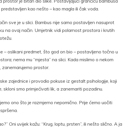
prostor je bitan dio slike. Postavljajući grančicu bambusa
o predstavljen kao nešto – kao magla ili čak voda.
način sve je u slici. Bambus nije samo postavljen nasuprot
u na ovaj način. Umjetnik vidi polarnost prostora i krutih
notežu.
je – oslikani predmet, što god on bio – postavljeno točno u
ostora; nema mu “mjesta” na slici. Kada mislimo o nekom
a, zanemarujemo prostor.
 zajednice i provodio pokuse iz gestalt psihologije, koji
je, skloni smo primjećivati lik, a zanemariti pozadinu.
emo ono što je razmjerno nepomično. Prije ćemo uočiti
aspršena.
 Oni uvijek kažu: “Krug, loptu, prsten”, ili nešto slično. A ja