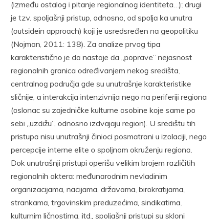
(između ostalog i pitanje regionalnog identiteta…); drugi
je tzv. spoljašnji pristup, odnosno, od spolja ka unutra
(outsidein approach) koji je usredsređen na geopolitiku
(Nojman, 2011: 138). Za analize prvog tipa
karakteristično je da nastoje da „poprave” nejasnost
regionalnih granica određivanjem nekog središta,
centralnog područja gde su unutrašnje karakteristike
sličnije, a interakcija intenzivnija nego na periferiji regiona
(oslonac su zajedničke kulturne osobine koje same po
sebi „uzdižu”, odnosno izdvajaju region). U središtu tih
pristupa nisu unutrašnji činioci posmatrani u izolaciji, nego
percepcije interne elite o spoljnom okruženju regiona.
Dok unutrašnji pristupi operišu velikim brojem različitih
regionalnih aktera: međunarodnim nevladinim
organizacijama, nacijama, državama, birokratijama,
strankama, trgovinskim preduzećima, sindikatima,
kulturnim ličnostima, itd., spoljašnji pristupi su skloni