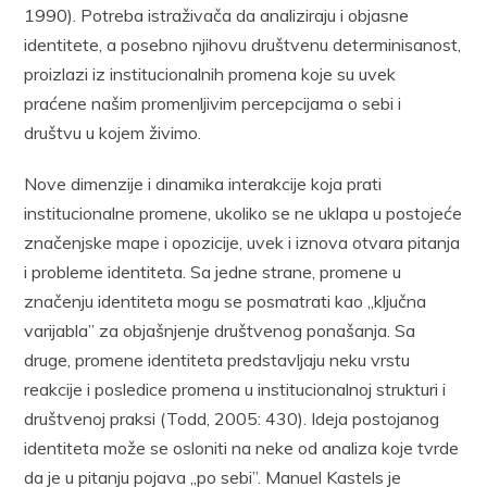
1990). Potreba istraživača da analiziraju i objasne
identitete, a posebno njihovu društvenu determinisanost,
proizlazi iz institucionalnih promena koje su uvek
praćene našim promenljivim percepcijama o sebi i
društvu u kojem živimo.
Nove dimenzije i dinamika interakcije koja prati
institucionalne promene, ukoliko se ne uklapa u postojeće
značenjske mape i opozicije, uvek i iznova otvara pitanja
i probleme identiteta. Sa jedne strane, promene u
značenju identiteta mogu se posmatrati kao „ključna
varijabla” za objašnjenje društvenog ponašanja. Sa
druge, promene identiteta predstavljaju neku vrstu
reakcije i posledice promena u institucionalnoj strukturi i
društvenoj praksi (Todd, 2005: 430). Ideja postojanog
identiteta može se osloniti na neke od analiza koje tvrde
da je u pitanju pojava „po sebi”. Manuel Kastels je