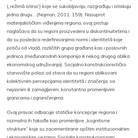
(„režimâ istina“) koje se sukobljavaju, razgrađuju i istiskuju
jedna drugu… (Nojman, 2011: 159). Nasuprot
materijalističkim viđenjima regiona, ovaj pristup
naglašava da su regioni proizvedeni u diskontinuitetima i
da su posledica redefinisanjima normi i identitetâ koje
potiču od vladâ, različitih grupa građana kao i poslovnih
jedinica (međunarodnih kompanija ili nekog drugog oblika
ekonomskog udruživanja). Socijalno.konstrukcionističko
stanovište polazi od stava da su regioni oblikovani
kolektivnim percepcijama identitetâ i značenja, sa
nejasnim ili zamagljenim, konstantno promenljivim
granicama i ograničenjima.
Ovaj pravac odbacuje statičke koncepcije regiona i
razmatra ih takođe kao promenljive „kognitivne
strukture” koje su zacementirane opštim institucionalnim
i ekonomskim vezama. Socijalni konstrukcionizam