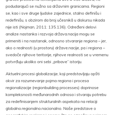
podudarajući se nužno sa državnim granicama. Regioni
se, kao i sve druge ljudske zajednice, stalno definišu i
redefinišu, s obzirom da broj učesnikâ u diskursu nikada
nije isti (Nojman, 2011: 135.136). Određeni delovi
analize nastanka i razvoja država.nacija mogu se
primeniti i na nastanak, odnosno stvaranje regiona – jer,
ako o realnosti (u prostoru) države.nacije, pa i regiona –
svedoče njihove teritorije, njihove realnosti se u vremenu
potvrđuju ukoliko oni sebi „pribave” istoriju.
Aktuelni procesi globalizacije, koji predstavljaju opšti
okvir za razumevanje pojma regiona i procesa
regionalizacije (regionbuilding processes) doprinose
kompleksnosti međunarodnih odnosa i stvaraju potrebu
za redefinisanjem strukturalnih aspekata na relaciji
globalno.regionalno.nacionalno. Naše predstave o