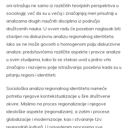
oni istražuju ne samo iz različitih teorijskih perspektiva u
sociologiji, već da su u većoj i značajnijoj meri prisutniji u
analizama drugih naučnih disciplina iz područja
društvenih nauka. U ovom radu će poseban naglasak biti
stavljen na diskurzivnu analizu regionalnog identiteta.
Iako se ne može govoriti o homogenom polju diskurzivne
analize, predstavićemo različite aspekte i pravce analize
u ovim studijama, kako bi se stekao uvid u jedno vrlo
značajno i razvijeno polje istraživanja, posebno kada su u
pitanju regioni i identiteti.
Sociološka analiza regionalnog identiteta nameće
potrebu njegove kontekstualizacije u šire društvene
okvire. Mislimo na proces regionalizacije i njegove
ideološke aspekte (regionalizam), a zatim i procese
globalizacije i modernizacije, kao i stvaranje tzv.
regionalnih kulturâ. U navedenim procesima sve