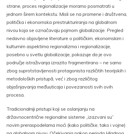
strane, proces regionalizacije moramo posmatrati u
jednom širem kontekstu. Misli se na promene i društvena,
politička i ekonomska prestrukturiranja na globalnom
nivou koja se označavaju pojmom globalizacije. Pregled
nedavno objavljene literature o političkim, ekonomskim i
kulturnim aspektima regionalizma i regionalizacije,
posebno u svetlu globalizacije, pokazuje da je ovo
područje istraživanja izrazito fragmentirano – ne samo
zbog suprotstavljenosti protagonista različitih teorijskih i
metodoloških pristupâ, već i zbog različitog
objašnjavanja međuuticaja i povezanosti svih ovih
procesa.
Tradicionalniji pristupi koji se oslanjanju na
državnocentrične regionalne sisteme „izazvani su”
novim preraspodelama moći (kako političke, tako i vojne)
na globalnom nivou. Očekivanja nakon perioda Hladnog