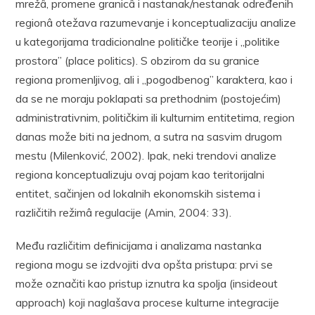
mrežâ, promene granicâ i nastanak/nestanak određenih
regionâ otežava razumevanje i konceptualizaciju analize
u kategorijama tradicionalne političke teorije i „politike
prostora” (place politics). S obzirom da su granice
regiona promenljivog, ali i „pogodbenog” karaktera, kao i
da se ne moraju poklapati sa prethodnim (postojećim)
administrativnim, političkim ili kulturnim entitetima, region
danas može biti na jednom, a sutra na sasvim drugom
mestu (Milenković, 2002). Ipak, neki trendovi analize
regiona konceptualizuju ovaj pojam kao teritorijalni
entitet, sačinjen od lokalnih ekonomskih sistema i
različitih režimâ regulacije (Amin, 2004: 33).
Među različitim definicijama i analizama nastanka
regiona mogu se izdvojiti dva opšta pristupa: prvi se
može označiti kao pristup iznutra ka spolja (insideout
approach) koji naglašava procese kulturne integracije