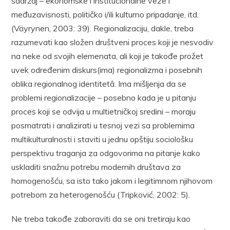
sadržaj – ekonomske i institucionalne veze i
međuzavisnosti, političko i/ili kulturno pripadanje, itd.
(Väyrynen, 2003: 39). Regionalizaciju, dakle, treba
razumevati kao složen društveni proces koji je nesvodiv
na neke od svojih elemenata, ali koji je takođe prožet
uvek određenim diskurs(ima) regionalizma i posebnih
oblika regionalnog identitetâ. Ima mišljenja da se
problemi regionalizacije – posebno kada je u pitanju
proces koji se odvija u multietničkoj sredini – moraju
posmatrati i analizirati u tesnoj vezi sa problemima
multikulturalnosti i staviti u jednu opštiju sociološku
perspektivu traganja za odgovorima na pitanje kako
uskladiti snažnu potrebu modernih društava za
homogenošću, sa isto tako jakom i legitimnom njihovom
potrebom za heterogenošću (Tripković, 2002: 5).
Ne treba takođe zaboraviti da se oni tretiraju kao