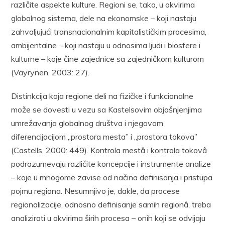
različite aspekte kulture. Regioni se, tako, u okvirima
globalnog sistema, dele na ekonomske – koji nastaju
zahvaljujući transnacionalnim kapitalističkim procesima,
ambijentalne – koji nastaju u odnosima ljudi i biosfere i
kulturne – koje čine zajednice sa zajedničkom kulturom
(Väyrynen, 2003: 27).
Distinkcija koja regione deli na fizičke i funkcionalne
može se dovesti u vezu sa Kastelsovim objašnjenjima
umrežavanja globalnog društva i njegovom
diferencijacijom „prostora mesta” i „prostora tokova”
(Castells, 2000: 449). Kontrola mestâ i kontrola tokovâ
podrazumevaju različite koncepcije i instrumente analize
– koje u mnogome zavise od načina definisanja i pristupa
pojmu regiona. Nesumnjivo je, dakle, da procese
regionalizacije, odnosno definisanje samih regionâ, treba
analizirati u okvirima širih procesa – onih koji se odvijaju