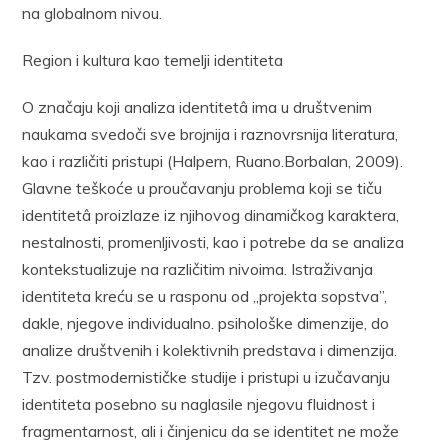
na globalnom nivou.
Region i kultura kao temelji identiteta
O značaju koji analiza identitetâ ima u društvenim
naukama svedoči sve brojnija i raznovrsnija literatura,
kao i različiti pristupi (Halpern, Ruano.Borbalan, 2009).
Glavne teškoće u proučavanju problema koji se tiču
identitetâ proizlaze iz njihovog dinamičkog karaktera,
nestalnosti, promenljivosti, kao i potrebe da se analiza
kontekstualizuje na različitim nivoima. Istraživanja
identiteta kreću se u rasponu od „projekta sopstva”,
dakle, njegove individualno. psihološke dimenzije, do
analize društvenih i kolektivnih predstava i dimenzija.
Tzv. postmodernističke studije i pristupi u izučavanju
identiteta posebno su naglasile njegovu fluidnost i
fragmentarnost, ali i činjenicu da se identitet ne može