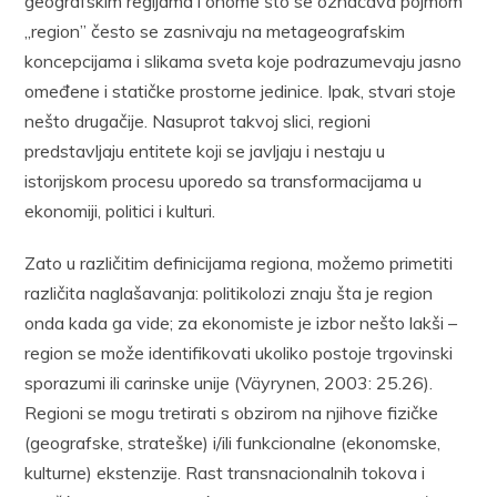
geografskim regijama i onome što se označava pojmom
„region” često se zasnivaju na metageografskim
koncepcijama i slikama sveta koje podrazumevaju jasno
omeđene i statičke prostorne jedinice. Ipak, stvari stoje
nešto drugačije. Nasuprot takvoj slici, regioni
predstavljaju entitete koji se javljaju i nestaju u
istorijskom procesu uporedo sa transformacijama u
ekonomiji, politici i kulturi.
Zato u različitim definicijama regiona, možemo primetiti
različita naglašavanja: politikolozi znaju šta je region
onda kada ga vide; za ekonomiste je izbor nešto lakši –
region se može identifikovati ukoliko postoje trgovinski
sporazumi ili carinske unije (Väyrynen, 2003: 25.26).
Regioni se mogu tretirati s obzirom na njihove fizičke
(geografske, strateške) i/ili funkcionalne (ekonomske,
kulturne) ekstenzije. Rast transnacionalnih tokova i