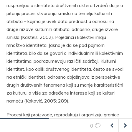
raspravljao o identitetu društvenih aktera tvrdeći da je u
pitanju proces stvaranja smisla na temelju kulturnih
atributa – kojima je uvek data prednost u odnosu na
druge nizove kulturnih atributa, odnosno, druge izvore
smisla (Kastels, 2002). Pojedinci i kolektivi imaju
mnoštvo identiteta. Jasno je da se pod pojmom
identiteta, bilo da se govori o individualnim ili kolektivnim
identitetima, podrazumevaju različiti sadržaji. Kulturni
identitet, kao oblik društvenog identiteta, često se svodi
na etnički identitet, odnosno objašnjava iz perspektive
drugih društvenih fenomena koji su manje karakteristični
za kulturu, a više za određene interese koji se kulturi
nameću (Koković, 2005: 289).
Procesi koji proizvode, reprodukuju i organizuju granice
identifikacije i diferencijacije među društvenim grupama i
0
kolektivitetima, mogu se posmatrati u svetlu različitih