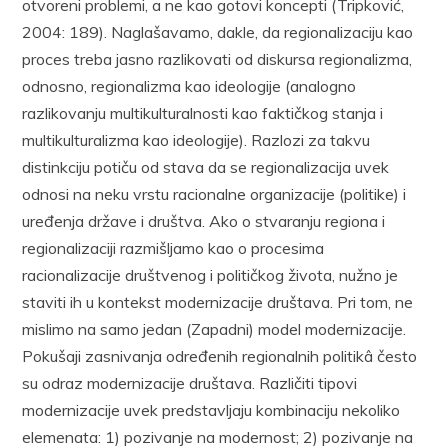
otvoreni problemi, a ne kao gotovi koncepti (Tripković,
2004: 189). Naglašavamo, dakle, da regionalizaciju kao
proces treba jasno razlikovati od diskursa regionalizma,
odnosno, regionalizma kao ideologije (analogno
razlikovanju multikulturalnosti kao faktičkog stanja i
multikulturalizma kao ideologije). Razlozi za takvu
distinkciju potiču od stava da se regionalizacija uvek
odnosi na neku vrstu racionalne organizacije (politike) i
uređenja države i društva. Ako o stvaranju regiona i
regionalizaciji razmišljamo kao o procesima
racionalizacije društvenog i političkog života, nužno je
staviti ih u kontekst modernizacije društava. Pri tom, ne
mislimo na samo jedan (Zapadni) model modernizacije.
Pokušaji zasnivanja određenih regionalnih politikâ često
su odraz modernizacije društava. Različiti tipovi
modernizacije uvek predstavljaju kombinaciju nekoliko
elemenata: 1) pozivanje na modernost; 2) pozivanje na