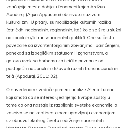
značajnije mesto dobijaju fenomeni kojeo Ardžun
Apaduraj (Arjun Appadurai) obuhvata nazivom
kulturalizmi. U pitanju su mobilizacije kulturnih razlika
(etničkih, nacionalnih, regionalnih, itd.) koje se šire u službi
nacionalnih i/ili transnacionalnih politikâ. One su često
povezane sa izvanteritorijalnim zbivanjima i pamćenjem,
ponekad sa izbegličkim statusom i izgnanstvom, a
gotovo uvek sa borbama za izričito priznanje od
postojećih nacionalnih država ili raznih transnacionalnih
telâ (Apaduraj, 2011: 32).
O navedenom svedoče primeri i analize Alena Turena,
koji smata da se interes ujedinjenja Evrope sastoji u
tome da ona nastaje iz razbijanja svetske ekonomije, a
zasniva se na kontinentalnom upravljanju ekonomijom,
uz obnovu lokalnog života i održanje nacionalnih
identiteta. Posebno Evropljani, smatra Turen, osećaju da