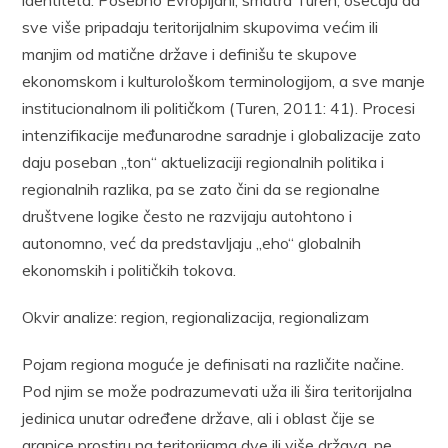
sve više pripadaju teritorijalnim skupovima većim ili
manjim od matične države i definišu te skupove
ekonomskom i kulturološkom terminologijom, a sve manje
institucionalnom ili političkom (Turen, 2011: 41). Procesi
intenzifikacije međunarodne saradnje i globalizacije zato
daju poseban „ton“ aktuelizaciji regionalnih politika i
regionalnih razlika, pa se zato čini da se regionalne
društvene logike često ne razvijaju autohtono i
autonomno, već da predstavljaju „eho“ globalnih
ekonomskih i političkih tokova.
Okvir analize: region, regionalizacija, regionalizam
Pojam regiona moguće je definisati na različite načine.
Pod njim se može podrazumevati uža ili šira teritorijalna
jedinica unutar određene države, ali i oblast čije se
granice prostiru na teritorijama dve ili više država, ne