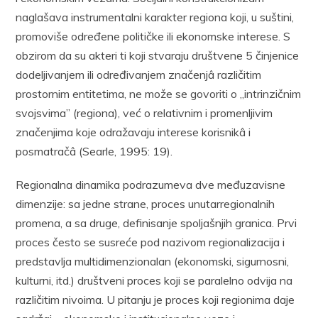
naglašava instrumentalni karakter regiona koji, u suštini,
promoviše određene političke ili ekonomske interese. S
obzirom da su akteri ti koji stvaraju društvene 5 činjenice
dodeljivanjem ili određivanjem značenjâ različitim
prostornim entitetima, ne može se govoriti o „intrinzičnim
svojsvima” (regiona), već o relativnim i promenljivim
značenjima koje odražavaju interese korisnikâ i
posmatračâ (Searle, 1995: 19).
Regionalna dinamika podrazumeva dve međuzavisne
dimenzije: sa jedne strane, proces unutarregionalnih
promena, a sa druge, definisanje spoljašnjih granica. Prvi
proces često se susreće pod nazivom regionalizacija i
predstavlja multidimenzionalan (ekonomski, sigurnosni,
kulturni, itd.) društveni proces koji se paralelno odvija na
različitim nivoima. U pitanju je proces koji regionima daje