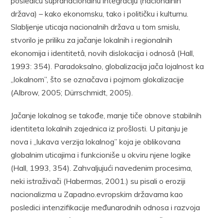
posledicu supranacionalnu integraciju (nacionalnih
država) – kako ekonomsku, tako i političku i kulturnu.
Slabljenje uticaja nacionalnih država u tom smislu,
stvorilo je priliku za jačanje lokalnih i regionalnih
ekonomija i identitetâ, novih dislokacija i odnosâ (Hall,
1993: 354). Paradoksalno, globalizacija jača lojalnost ka
„lokalnom”, što se označava i pojmom glokalizacije
(Albrow, 2005; Dürrschmidt, 2005).
Jačanje lokalnog se takođe, manje tiče obnove stabilnih
identiteta lokalnih zajednica iz prošlosti. U pitanju je
nova i „lukava verzija lokalnog” koja je oblikovana
globalnim uticajima i funkcioniše u okviru njene logike
(Hall, 1993, 354). Zahvaljujući navedenim procesima,
neki istraživači (Habermas, 2001.) su pisali o eroziji
nacionalizma u Zapadno.evropskim državama kao
posledici intenzifikacije međunarodnih odnosa i razvoja