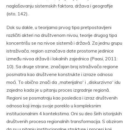
naglašavanju sistemskih faktora, država i geografije
(isto, 142).
Dok su dakle, u teorijama prvog tipa pretpostavljeni
različiti akteri na društvenom nivou, teorije drugog tipa
koncentrišu se na nivoe sistemâ i državâ. Za jednu grupu
istraživača, region označava date prostorne jedinice
između nivoa državâ i lokalnih zajednica (Paasi, 2011:
10). Sa druge strane, značajan broj istraživača regione
posmatra kao društvene konstrukte i izraze odnosa
moći. To obično znači da „materijalno“ i „diskurzivno“ idu
zajedno kada je u pitanju proces izgradnje regionâ.
Regioni se posmatraju kao posledica i izraz društvenih
odnosa koji imaju svoje poreklo u kompleksnim
institucionalnim 4 kontekstima. Oni su deo širih istorijskih
društvenih procesa regionalnih transformacija. S obzirom
da su u pitanju institucionalne strukture i procesi koji