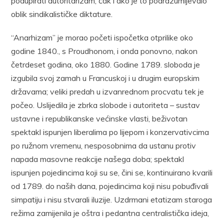
podupirati autoritarizam, čak i ako je to podrazumijevalo
oblik sindikalističke diktature.
“Anarhizam” je morao početi ispočetka otprilike oko
godine 1840., s Proudhonom, i onda ponovno, nakon
četrdeset godina, oko 1880. Godine 1789. sloboda je
izgubila svoj zamah u Francuskoj i u drugim europskim
državama; veliki predah u izvanrednom procvatu tek je
počeo. Uslijedila je zbrka slobode i autoriteta – sustav
ustavne i republikanske većinske vlasti, beživotan
spektakl ispunjen liberalima po lijepom i konzervativcima
po ružnom vremenu, nesposobnima da ustanu protiv
napada masovne reakcije našega doba; spektakl
ispunjen pojedincima koji su se, čini se, kontinuirano kvarili
od 1789. do naših dana, pojedincima koji nisu pobuđivali
simpatiju i nisu stvarali iluzije. Uzdrmani etatizam staroga
režima zamijenila je oštra i pedantna centralistička ideja,