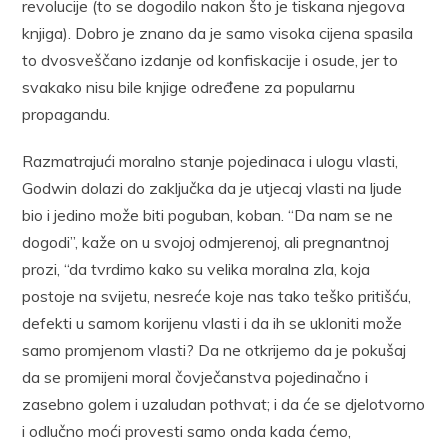
revolucije (to se dogodilo nakon što je tiskana njegova
knjiga). Dobro je znano da je samo visoka cijena spasila
to dvosveščano izdanje od konfiskacije i osude, jer to
svakako nisu bile knjige određene za popularnu
propagandu.
Razmatrajući moralno stanje pojedinaca i ulogu vlasti,
Godwin dolazi do zaključka da je utjecaj vlasti na ljude
bio i jedino može biti poguban, koban. “Da nam se ne
dogodi”, kaže on u svojoj odmjerenoj, ali pregnantnoj
prozi, “da tvrdimo kako su velika moralna zla, koja
postoje na svijetu, nesreće koje nas tako teško pritišću,
defekti u samom korijenu vlasti i da ih se ukloniti može
samo promjenom vlasti? Da ne otkrijemo da je pokušaj
da se promijeni moral čovječanstva pojedinačno i
zasebno golem i uzaludan pothvat; i da će se djelotvorno
i odlučno moći provesti samo onda kada ćemo,