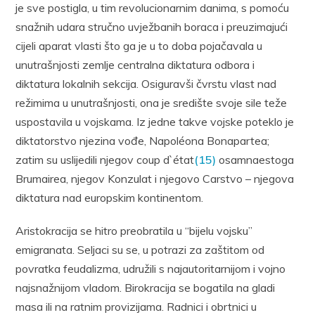
je sve postigla, u tim revolucionarnim danima, s pomoću
snažnih udara stručno uvježbanih boraca i preuzimajući
cijeli aparat vlasti što ga je u to doba pojačavala u
unutrašnjosti zemlje centralna diktatura odbora i
diktatura lokalnih sekcija. Osiguravši čvrstu vlast nad
režimima u unutrašnjosti, ona je središte svoje sile teže
uspostavila u vojskama. Iz jedne takve vojske poteklo je
diktatorstvo njezina vođe, Napoléona Bonapartea;
zatim su uslijedili njegov coup d`état
(15)
osamnaestoga
Brumairea, njegov Konzulat i njegovo Carstvo – njegova
diktatura nad europskim kontinentom.
Aristokracija se hitro preobratila u “bijelu vojsku”
emigranata. Seljaci su se, u potrazi za zaštitom od
povratka feudalizma, udružili s najautoritarnijom i vojno
najsnažnijom vladom. Birokracija se bogatila na gladi
masa ili na ratnim provizijama. Radnici i obrtnici u