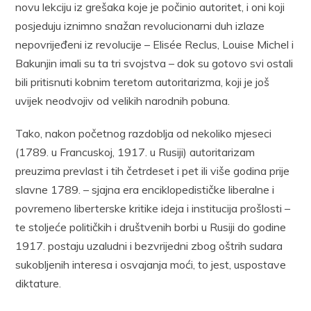
novu lekciju iz grešaka koje je počinio autoritet, i oni koji
posjeduju iznimno snažan revolucionarni duh izlaze
nepovrijeđeni iz revolucije – Elisée Reclus, Louise Michel i
Bakunjin imali su ta tri svojstva – dok su gotovo svi ostali
bili pritisnuti kobnim teretom autoritarizma, koji je još
uvijek neodvojiv od velikih narodnih pobuna.
Tako, nakon početnog razdoblja od nekoliko mjeseci
(1789. u Francuskoj, 1917. u Rusiji) autoritarizam
preuzima prevlast i tih četrdeset i pet ili više godina prije
slavne 1789. – sjajna era enciklopedističke liberalne i
povremeno liberterske kritike ideja i institucija prošlosti –
te stoljeće političkih i društvenih borbi u Rusiji do godine
1917. postaju uzaludni i bezvrijedni zbog oštrih sudara
sukobljenih interesa i osvajanja moći, to jest, uspostave
diktature.