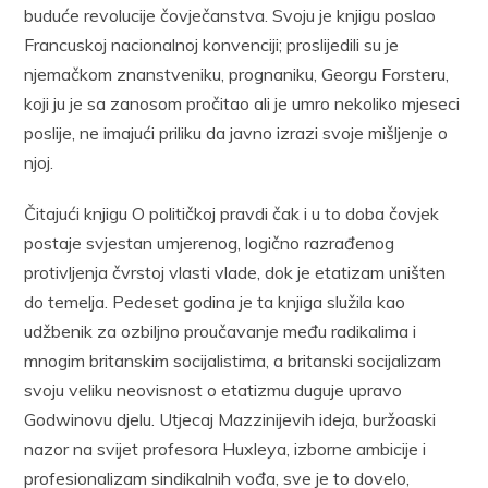
buduće revolucije čovječanstva. Svoju je knjigu poslao
Francuskoj nacionalnoj konvenciji; proslijedili su je
njemačkom znanstveniku, prognaniku, Georgu Forsteru,
koji ju je sa zanosom pročitao ali je umro nekoliko mjeseci
poslije, ne imajući priliku da javno izrazi svoje mišljenje o
njoj.
Čitajući knjigu O političkoj pravdi čak i u to doba čovjek
postaje svjestan umjerenog, logično razrađenog
protivljenja čvrstoj vlasti vlade, dok je etatizam uništen
do temelja. Pedeset godina je ta knjiga služila kao
udžbenik za ozbiljno proučavanje među radikalima i
mnogim britanskim socijalistima, a britanski socijalizam
svoju veliku neovisnost o etatizmu duguje upravo
Godwinovu djelu. Utjecaj Mazzinijevih ideja, buržoaski
nazor na svijet profesora Huxleya, izborne ambicije i
profesionalizam sindikalnih vođa, sve je to dovelo,