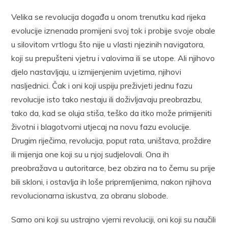
Velika se revolucija događa u onom trenutku kad rijeka
evolucije iznenada promijeni svoj tok i probije svoje obale
u silovitom vrtlogu što nije u vlasti njezinih navigatora,
koji su prepušteni vjetru i valovima ili se utope. Ali njihovo
djelo nastavljaju, u izmijenjenim uvjetima, njihovi
nasljednici. Čak i oni koji uspiju preživjeti jednu fazu
revolucije isto tako nestaju ili doživljavaju preobrazbu,
tako da, kad se oluja stiša, teško da itko može primijeniti
životni i blagotvorni utjecaj na novu fazu evolucije.
Drugim riječima, revolucija, poput rata, uništava, proždire
ili mijenja one koji su u njoj sudjelovali. Ona ih
preobražava u autoritarce, bez obzira na to čemu su prije
bili skloni, i ostavlja ih loše pripremljenima, nakon njihova
revolucionarna iskustva, za obranu slobode.
Samo oni koji su ustrajno vjerni revoluciji, oni koji su naučili