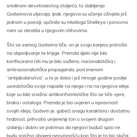
sredinom devetnaestog stoljeća, to slabljenja
Godwinova utjecaja. Ipak, njegova su učenja oživjela još
jednom u poeziji; opčinila su mladoga Shelleya i ponovno
nam se obratila u njegovim stihovima.
Što se samog Godwina tiče, on je svoju karijeru potrošio
na objavljivanje te knjige. Premda djelo nije bilo
konfiscirano niti mu je bilo suđeno, nacionalistička i
antinacionalistička propaganda, pod imenom
“antijakobinstva”, u to je doba i još mnoge godine poslije
usredotočila svoje napade na njega i na na njegove ideje,
koje su bile snažno antikonformističke što se tiče vjere,
braka i ostaloga. Premda je bio uvjeren u ispravnost
svojih ideja, Godwin je, gubeći snagu karaktera i dostatnu
hrabrost, prihvatio umjereniji ton u svojem drugom
izdanju i dobro se pobrinuo da njegovi budući spisi ne
budu snažno obojeni neovisnošću kao što je to bio slučaj