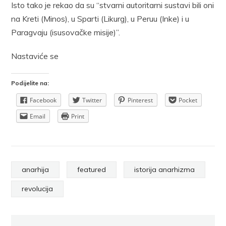
Isto tako je rekao da su “stvarni autoritarni sustavi bili oni
na Kreti (Minos), u Sparti (Likurg), u Peruu (Inke) i u
Paragvaju (isusovačke misije)”.
Nastaviće se
Podijelite na:
Facebook
Twitter
Pinterest
Pocket
Email
Print
anarhija
featured
istorija anarhizma
revolucija