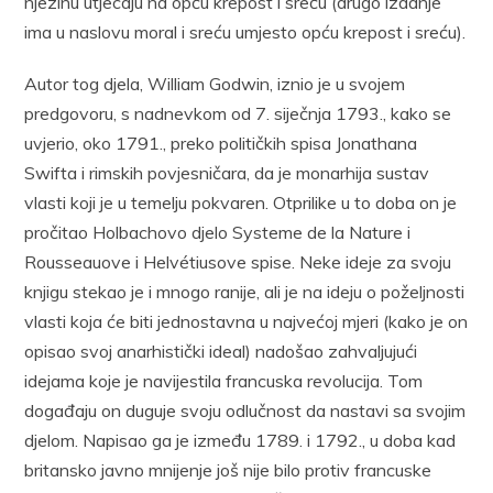
njezinu utjecaju na opću krepost i sreću (drugo izdanje
ima u naslovu moral i sreću umjesto opću krepost i sreću).
Autor tog djela, William Godwin, iznio je u svojem
predgovoru, s nadnevkom od 7. siječnja 1793., kako se
uvjerio, oko 1791., preko političkih spisa Jonathana
Swifta i rimskih povjesničara, da je monarhija sustav
vlasti koji je u temelju pokvaren. Otprilike u to doba on je
pročitao Holbachovo djelo Systeme de la Nature i
Rousseauove i Helvétiusove spise. Neke ideje za svoju
knjigu stekao je i mnogo ranije, ali je na ideju o poželjnosti
vlasti koja će biti jednostavna u najvećoj mjeri (kako je on
opisao svoj anarhistički ideal) nadošao zahvaljujući
idejama koje je navijestila francuska revolucija. Tom
događaju on duguje svoju odlučnost da nastavi sa svojim
djelom. Napisao ga je između 1789. i 1792., u doba kad
britansko javno mnijenje još nije bilo protiv francuske