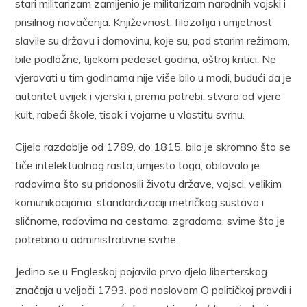
stari militarizam zamijenio je militarizam narodnih vojski i
prisilnog novačenja. Književnost, filozofija i umjetnost
slavile su državu i domovinu, koje su, pod starim režimom,
bile podložne, tijekom pedeset godina, oštroj kritici. Ne
vjerovati u tim godinama nije više bilo u modi, budući da je
autoritet uvijek i vjerski i, prema potrebi, stvara od vjere
kult, rabeći škole, tisak i vojarne u vlastitu svrhu.
Cijelo razdoblje od 1789. do 1815. bilo je skromno što se
tiče intelektualnog rasta; umjesto toga, obilovalo je
radovima što su pridonosili životu države, vojsci, velikim
komunikacijama, standardizaciji metričkog sustava i
sličnome, radovima na cestama, zgradama, svime što je
potrebno u administrativne svrhe.
Jedino se u Engleskoj pojavilo prvo djelo liberterskog
značaja u veljači 1793. pod naslovom O političkoj pravdi i