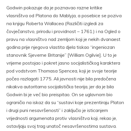
Godwin pokazuje da je poznavao razne kritike
vlasništva od Platona do Mablyja, a posebice se poziva
na knjigu Roberta Wallacea (Različiti izgledi za
čovječanstvo, prirodu i providnost – 1761.) i na Ogled o
pravu na vlasništvo nad zemljom koji je nekih dvanaest
godina prije njegova vlastita djela tiskao “ingeniozan
stanovnik Sjeverne Britanije” [William Ogilvie]. U to je
vrijeme postojao i pokret jasno socijalističkog karaktera
pod vodstvom Thomasa Spencea, koji je svoje teorije
počeo razlagati 1775. Ali javnosti nije bila predočena
nikakva autoritarna socijalistička teorija, jer da je bila
Godwin bi je već bio preispitao. On se uglavnom bio
ograničio na iskaz da su “sustavi koje prezentiraju Platon
i drugi puni nesavršenosti” i zaključio je isticanjem
vrijednosti argumenata protiv vlasništva koji, rekao je,
ostavljaju svoj trag unatoč nesavršenostima sustava.