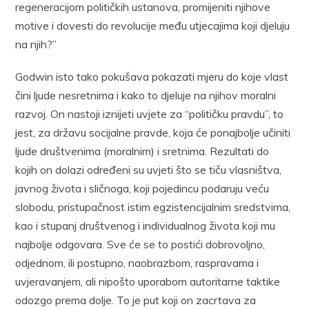
regeneracijom političkih ustanova, promijeniti njihove
motive i dovesti do revolucije među utjecajima koji djeluju
na njih?”
Godwin isto tako pokušava pokazati mjeru do koje vlast
čini ljude nesretnima i kako to djeluje na njihov moralni
razvoj. On nastoji iznijeti uvjete za “političku pravdu”, to
jest, za državu socijalne pravde, koja će ponajbolje učiniti
ljude društvenima (moralnim) i sretnima. Rezultati do
kojih on dolazi određeni su uvjeti što se tiču vlasništva,
javnog života i sličnoga, koji pojedincu podaruju veću
slobodu, pristupačnost istim egzistencijalnim sredstvima,
kao i stupanj društvenog i individualnog života koji mu
najbolje odgovara. Sve će se to postići dobrovoljno,
odjednom, ili postupno, naobrazbom, raspravama i
uvjeravanjem, ali nipošto uporabom autoritarne taktike
odozgo prema dolje. To je put koji on zacrtava za