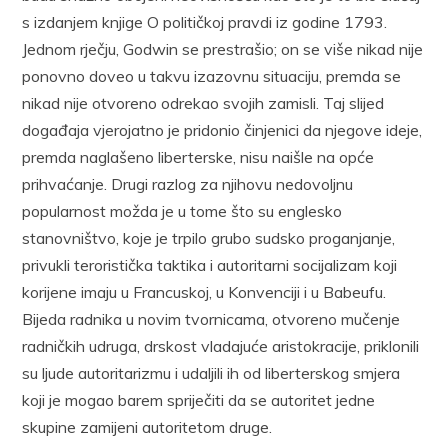
s izdanjem knjige O političkoj pravdi iz godine 1793.
Jednom rječju, Godwin se prestrašio; on se više nikad nije
ponovno doveo u takvu izazovnu situaciju, premda se
nikad nije otvoreno odrekao svojih zamisli. Taj slijed
događaja vjerojatno je pridonio činjenici da njegove ideje,
premda naglašeno liberterske, nisu naišle na opće
prihvaćanje. Drugi razlog za njihovu nedovoljnu
popularnost možda je u tome što su englesko
stanovništvo, koje je trpilo grubo sudsko proganjanje,
privukli teroristička taktika i autoritarni socijalizam koji
korijene imaju u Francuskoj, u Konvenciji i u Babeufu.
Bijeda radnika u novim tvornicama, otvoreno mučenje
radničkih udruga, drskost vladajuće aristokracije, priklonili
su ljude autoritarizmu i udaljili ih od liberterskog smjera
koji je mogao barem spriječiti da se autoritet jedne
skupine zamijeni autoritetom druge.