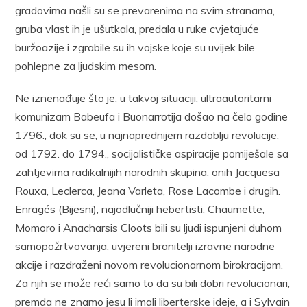
gradovima našli su se prevarenima na svim stranama,
gruba vlast ih je ušutkala, predala u ruke cvjetajuće
buržoazije i zgrabile su ih vojske koje su uvijek bile
pohlepne za ljudskim mesom.
Ne iznenađuje što je, u takvoj situaciji, ultraautoritarni
komunizam Babeufa i Buonarrotija došao na čelo godine
1796., dok su se, u najnaprednijem razdoblju revolucije,
od 1792. do 1794., socijalističke aspiracije pomiješale sa
zahtjevima radikalnijih narodnih skupina, onih Jacquesa
Rouxa, Leclerca, Jeana Varleta, Rose Lacombe i drugih.
Enragés (Bijesni), najodlučniji hebertisti, Chaumette,
Momoro i Anacharsis Cloots bili su ljudi ispunjeni duhom
samopožrtvovanja, uvjereni branitelji izravne narodne
akcije i razdraženi novom revolucionarnom birokracijom.
Za njih se može reći samo to da su bili dobri revolucionari,
premda ne znamo jesu li imali liberterske ideje, a i Sylvain