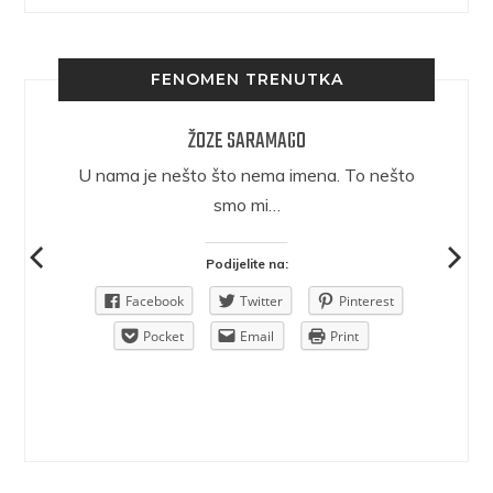
FENOMEN TRENUTKA
ŽOZE SARAMAGO
epričava
U nama je nešto što nema imena. To nešto
ra.
smo mi…
Podijelite na:
Pinterest
Facebook
Twitter
Pinterest
rint
Pocket
Email
Print