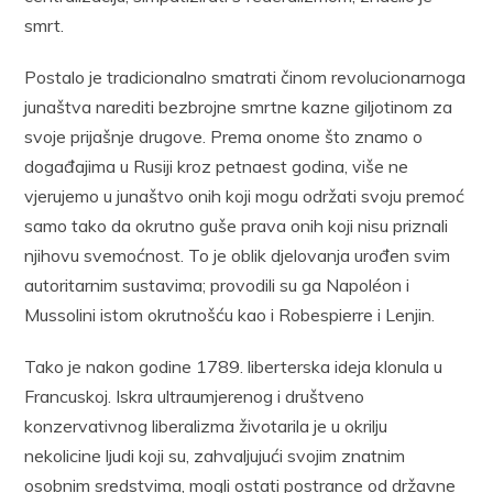
smrt.
Postalo je tradicionalno smatrati činom revolucionarnoga
junaštva narediti bezbrojne smrtne kazne giljotinom za
svoje prijašnje drugove. Prema onome što znamo o
događajima u Rusiji kroz petnaest godina, više ne
vjerujemo u junaštvo onih koji mogu održati svoju premoć
samo tako da okrutno guše prava onih koji nisu priznali
njihovu svemoćnost. To je oblik djelovanja urođen svim
autoritarnim sustavima; provodili su ga Napoléon i
Mussolini istom okrutnošću kao i Robespierre i Lenjin.
Tako je nakon godine 1789. liberterska ideja klonula u
Francuskoj. Iskra ultraumjerenog i društveno
konzervativnog liberalizma životarila je u okrilju
nekolicine ljudi koji su, zahvaljujući svojim znatnim
osobnim sredstvima, mogli ostati postrance od državne