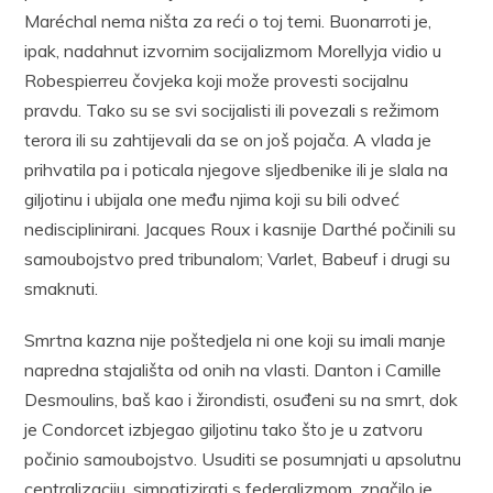
Maréchal nema ništa za reći o toj temi. Buonarroti je,
ipak, nadahnut izvornim socijalizmom Morellyja vidio u
Robespierreu čovjeka koji može provesti socijalnu
pravdu. Tako su se svi socijalisti ili povezali s režimom
terora ili su zahtijevali da se on još pojača. A vlada je
prihvatila pa i poticala njegove sljedbenike ili je slala na
giljotinu i ubijala one među njima koji su bili odveć
nedisciplinirani. Jacques Roux i kasnije Darthé počinili su
samoubojstvo pred tribunalom; Varlet, Babeuf i drugi su
smaknuti.
Smrtna kazna nije poštedjela ni one koji su imali manje
napredna stajališta od onih na vlasti. Danton i Camille
Desmoulins, baš kao i žirondisti, osuđeni su na smrt, dok
je Condorcet izbjegao giljotinu tako što je u zatvoru
počinio samoubojstvo. Usuditi se posumnjati u apsolutnu
centralizaciju, simpatizirati s federalizmom, značilo je