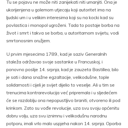
Tu se pojavu ne može niti zanijekati niti umanjiti. Ona je
ukorijenjena u golemom utjecaju koji autoritet ima na
ljudski um i u velikim interesima koji su na kocki kad su
povlastica i monopol ugroženi. Tada to postaje borba na
život i smrt i takva se borba, u autoritarnom svijetu, vodi
smrtonosnim oružjem.
U prvim mjesecima 1789., kad je saziv Generalnih
staleža održavao svoje sastanke u Francuskoj, i
ponovno poslije 14. srpnja, kad je zauzeta Bastillea, bilo
je sati i dana snažne egzaltacije, velikodušne, tople
solidarnosti i cijeli je svijet dijelio to veselje. Ali u tim se
trenucima kontrarevolucija već pripremala i u sljedećem
će se razdoblju ona nepopustljivo braniti, otvoreno ili pod
krinkom. Zato su vođe revolucije, uza svu svoju općenitu
dobru volju, uza svu iznimnu i velikodušnu narodnu
potporu, imali vrlo malo uspjeha nakon 14. srpnja. Oporba