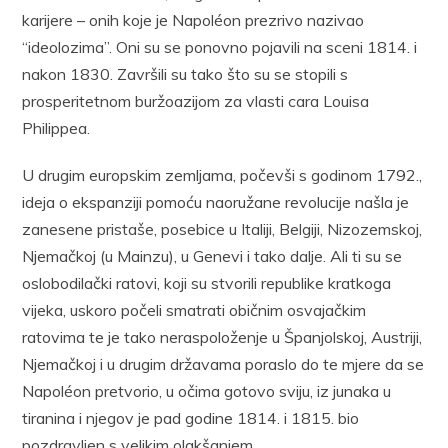
karijere – onih koje je Napoléon prezrivo nazivao
“ideolozima”. Oni su se ponovno pojavili na sceni 1814. i
nakon 1830. Završili su tako što su se stopili s
prosperitetnom buržoazijom za vlasti cara Louisa
Philippea.
U drugim europskim zemljama, počevši s godinom 1792.,
ideja o ekspanziji pomoću naoružane revolucije našla je
zanesene pristaše, posebice u Italiji, Belgiji, Nizozemskoj,
Njemačkoj (u Mainzu), u Genevi i tako dalje. Ali ti su se
oslobodilački ratovi, koji su stvorili republike kratkoga
vijeka, uskoro počeli smatrati običnim osvajačkim
ratovima te je tako neraspoloženje u Španjolskoj, Austriji,
Njemačkoj i u drugim državama poraslo do te mjere da se
Napoléon pretvorio, u očima gotovo sviju, iz junaka u
tiranina i njegov je pad godine 1814. i 1815. bio
pozdravljen s velikim olakšanjem.