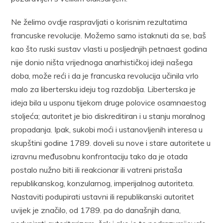
Ne želimo ovdje raspravljati o korisnim rezultatima
francuske revolucije. Možemo samo istaknuti da se, baš
kao što ruski sustav vlasti u posljednjih petnaest godina
nije donio ništa vrijednoga anarhističkoj ideji našega
doba, može reći i da je francuska revolucija učinila vrlo
malo za libertersku ideju tog razdoblja. Liberterska je
ideja bila u usponu tijekom druge polovice osamnaestog
stoljeća; autoritet je bio diskreditiran i u stanju moralnog
propadanja. Ipak, sukobi moći i ustanovljenih interesa u
skupštini godine 1789. doveli su nove i stare autoritete u
izravnu međusobnu konfrontaciju tako da je otada
postalo nužno biti ili reakcionar ili vatreni pristaša
republikanskog, konzularnog, imperijalnog autoriteta.
Nastaviti podupirati ustavni ili republikanski autoritet
uvijek je značilo, od 1789. pa do današnjih dana,