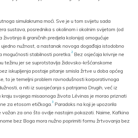
utnoga simulakruma moći. Sve je u tom svijetu sada
era sustava, posrednika s okolinom i okolnim svijetom (od
ga životinja ili graničnih predjela kolonija) omogućuje
j je ujedno nužnost, a nastanak novoga događaja istodobno
2
a mogućnosti stabilnosti poretka.
Bez osjećaja krivnje ne
 težinu jer se suprotstavlja židovsko-kršćanskome
bez iskupljenja postaje pitanje smisla žrtve u doba općeg
, to je temeljni problem ravnodušnosti korporativnoga
užnosti, a niti iz suosjećanja s patnjama Drugih, već iz
a kraju svojega misaonoga života Lévinas je morao priznati
3
 ne za
etosom
etičkoga.
Paradoks na koji je upozorila
 važan za ono što ovdje nastojim pokazati. Naime, Kafkina
osnome bez Boga mora nužno poprimiti formu žrtvovanja bez