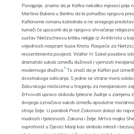
Ponajprije, znamo da je Kafka nekoliko mjeseci prije n
Martina Bubera u Berlinu da bi pohađao njegova pre
Kafkinome romanu katedrala a ne sinagoga predstavlj
tumači će upozoriti da je njegovo shvaćanje religiozn
sustav Nietzscheovu kritiku religije iz
Antikrista
u koj
vrijednosti naspram Isusa Krista. Raspeće za Nietzsche
ressentimenta povijesti. Walter H. Sokel posebno istič
dramatski sukob između dužnosti i vjernosti mesijans
4
modernoga društva.
To znači da je Kafkin put između 
dvostrukoga odricanja. S jedne se strane mora oslobodi
židovskoga misticizma u traganju za mesijanskom zaj
žrtvovati upravo slobodu tjelesne žudnje u zamjenu za
dvojega označava sukob između apsolutne moralnosti 
stroja želje. U paraboli
Pred Zakonom
dolazi do najv
mudrosti i tjelesnosti, Zakona i želje. Mrtva majka 
suprotnost u Djevici Mariji kao simbolu milosti i bezu