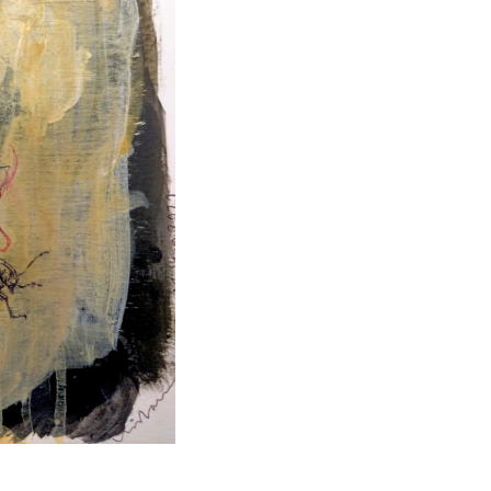
t
Email
Print