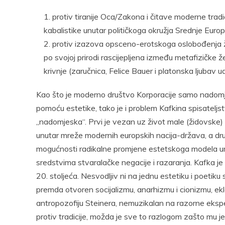
protiv tiranije Oca/Zakona i čitave moderne tradi
kabalistike unutar političkoga okružja Srednje Euro
protiv izazova opsceno-erotskoga oslobođenja želj
po svojoj prirodi rascijepljena između metafizičke
krivnje (zaručnica, Felice Bauer i platonska ljubav 
Kao što je moderno društvo Korporacije samo nadomje
pomoću estetike, tako je i problem Kafkina spisatelj
„nadomjeska“. Prvi je vezan uz život male (židovske) z
unutar mreže modernih europskih nacija-država, a dru
mogućnosti radikalne promjene estetskoga modela u
sredstvima stvaralačke negacije i razaranja. Kafka je
20. stoljeća. Nesvodljiv ni na jednu estetiku i poetiku
premda otvoren socijalizmu, anarhizmu i cionizmu, ekle
antropozofiju Steinera, nemuzikalan na razorne eks
protiv tradicije, možda je sve to razlogom zašto mu j