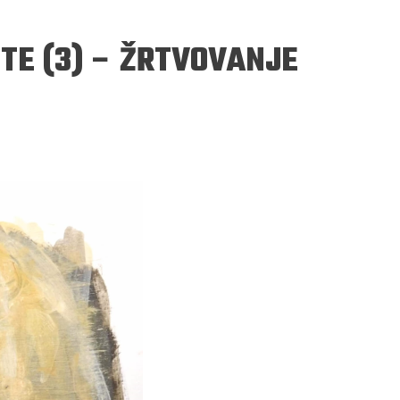
TE (3) – ŽRTVOVANJE
ERGEJ JESENJIN
DRAGAN VELIKIĆ
 navikli na življenje pod
Literatura niti prepisuje, niti prep
, navikli smo da užižemo
život, već ga nanovo stvara.
ed ikonama, ali ne i pred
čovjekom.
Podijelite na:
Facebook
Twitter
Pinter
Podijelite na:
Pocket
Email
Print
Twitter
Pinterest