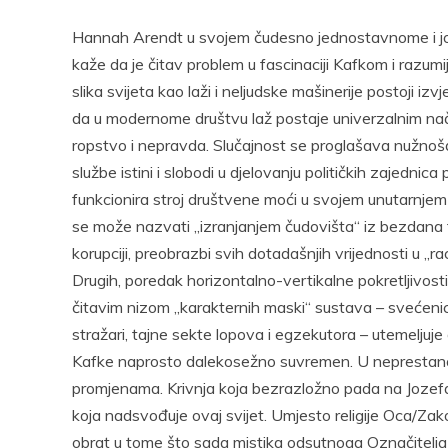
Hannah Arendt u svojem čudesno jednostavnome i j
kaže da je čitav problem u fascinaciji Kafkom i razum
slika svijeta kao laži i neljudske mašinerije postoji iz
da u modernome društvu laž postaje univerzalnim nač
ropstvo i nepravda. Slučajnost se proglašava nužnošć
službe istini i slobodi u djelovanju političkih zajedni
funkcionira stroj društvene moći u svojem unutarnjem
se može nazvati „izranjanjem čudovišta“ iz bezdana t
korupciji, preobrazbi svih dotadašnjih vrijednosti u „r
Drugih, poredak horizontalno-vertikalne pokretljivosti
čitavim nizom „karakternih maski“ sustava – svećenici, p
stražari, tajne sekte lopova i egzekutora – utemeljuje
Kafke naprosto dalekosežno suvremen. U neprestanoj d
promjenama. Krivnja koja bezrazložno pada na Jozefa K
koja nadsvođuje ovaj svijet. Umjesto religije Oca/Zak
obrat u tome što sada mistika odsutnoga Označitelja 