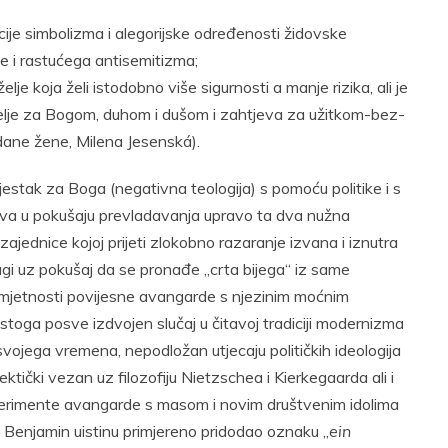
cije simbolizma i alegorijske određenosti židovske
pe i rastućega antisemitizma;
e koja želi istodobno više sigurnosti a manje rizika, ali je
 želje za Bogom, duhom i dušom i zahtjeva za užitkom-bez-
udane žene, Milena Jesenská).
stak za Boga (negativna teologija) s pomoću politike i s
stva u pokušaju prevladavanja upravo ta dva nužna
ajednice kojoj prijeti zlokobno razaranje izvana i iznutra
gi uz pokušaj da se pronađe „crta bijega“ iz same
mjetnosti povijesne avangarde s njezinim moćnim
 stoga posve izdvojen slučaj u čitavoj tradiciji modernizma
 svojega vremena, nepodložan utjecaju političkih ideologija
ktički vezan uz filozofiju Nietzschea i Kierkegaarda ali i
perimente avangarde s masom i novim društvenim idolima
e Benjamin uistinu primjereno pridodao oznaku „
ein