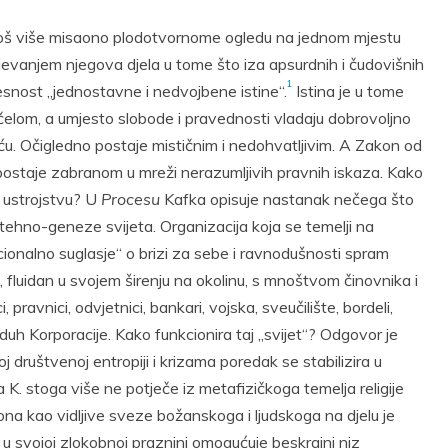
oš više misaono plodotvornome ogledu na jednom mjestu
ijevanjem njegova djela u tome što iza apsurdnih i čudovišnih
1
vjesnost „jednostavne i nedvojbene istine“.
Istina je u tome
elom, a umjesto slobode i pravednosti vladaju dobrovoljno
u. Očigledno postaje mističnim i nedohvatljivim. A Zakon od
ca postaje zabranom u mreži nerazumljivih pravnih iskaza. Kako
 ustrojstvu? U
Procesu
Kafka opisuje nastanak nečega što
ehno-geneze svijeta. Organizacija koja se temelji na
acionalno suglasje“ o brizi za sebe i ravnodušnosti spram
, fluidan u svojem širenju na okolinu, s mnoštvom činovnika i
ravnici, odvjetnici, bankari, vojska, sveučilište, bordeli,
 duh Korporacije. Kako funkcionira taj „svijet“? Odgovor je
ruštvenoj entropiji i krizama poredak se stabilizira u
. stoga više ne potječe iz metafizičkoga temelja religije
ona kao vidljive sveze božanskoga i ljudskoga na djelu je
u svojoj zlokobnoj praznini omogućuje beskrajni niz