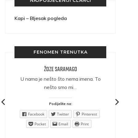
NAJPOSJEĆENIJI ČLANCI
Kapi – Bljesak pogleda
FENOMEN TRENUTKA
ŽOZE SARAMAGO
ričava
U nama je nešto što nema imena. To
nešto smo mi…
Podijelite na:
est
Facebook
Twitter
Pinterest
Pocket
Email
Print