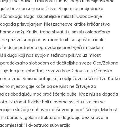
jedinjuju se, dakle, u mudrosti ljubavi, nego u mesijanskome
e moguće bez spasonosne žrtve. S njom se podjednako
šćanskoga Boga iskupiteljske milosti. Odbacivanje
 događa prisvajanjem Nietzscheove kritike kršćanstva
amov nož). Kritiku treba shvatiti u smislu oslobađanja
 ne priziva snagu onostranosti niti se spušta u idole
kaže da je potrebno opravdanje pred vječnim sudom
išili duga koji nas svojom težinom prikiva uz milost
paradoksalno slobodom od tlačiteljske sveze Oca/Zakona
ku ujedno je oslobađanje sveza koje židovsko-kršćanska
ocentrizma. Smisao patnje koja obilježava kršćanstvo Kafka
edno mjesto gdje kaže da se Krist ne žrtvuje za
ma oslobađajuću moć pročišćenja duše. Kroz nju se događa
ota. Nužnost fizičke boli u ovome svijetu u kojem se
tencije u službi je duhovno-duševnoga pročišćenja. Mudrost
ivotnu borbu s „golom strukturom događaja bez snova ni
adomjestak“ i dvostruka subverzija: