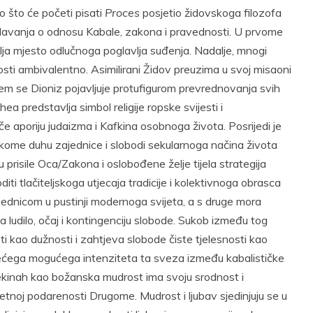
o što će početi pisati
Proces
posjetio židovskoga filozofa
davanja o odnosu Kabale, zakona i pravednosti. U prvome
a mjesto odlučnoga poglavlja suđenja. Nadalje, mnogi
osti ambivalentno. Asimilirani Židov preuzima u svoj misaoni
em se Dioniz pojavljuje protufigurom prevrednovanja svih
a predstavlja simbol religije ropske svijesti i
e aporiju judaizma i Kafkina osobnoga života. Posrijedi je
kome duhu zajednice i slobodi sekularnoga načina života
prisile Oca/Zakona i oslobođene želje tijela strategija
ti tlačiteljskoga utjecaja tradicije i kolektivnoga obrasca
ednicom u pustinji modernoga svijeta, a s druge mora
 ludilo, očaj i kontingenciju slobode. Sukob između tog
kao dužnosti i zahtjeva slobode čiste tjelesnosti kao
ećega mogućega intenziteta ta sveza između kabalističke
Shekinah kao božanska mudrost ima svoju srodnost i
vjetnoj podarenosti Drugome. Mudrost i ljubav sjedinjuju se u