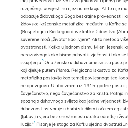
ideji pravednosti. Mrtvo i živo (mudrost i ljubav) ne s
razrješenju povijesti na njezinome kraju. Ali to nij
odbacuje židovskoga Boga beskrajne pravednosti i kr
židovsko-kršćanske metafizike, međutim, u Kafke se
(Raspetoga) i Kierkegaardove kritike židovstva (Abrah
suverene moći „života“ kao „vjere“. Ali ta metoda više
ovostranosti. Kafka u jednom pismu Mileni Jesenski 
nerazorivoga kako bismo prihvatili vječnost i tako se l
5
iskupljenja.
Ono žensko u duhovnome smislu postaje 
koji djeluje putem
Pisma
. Religiozno iskustvo za Kaf
metafizika postavlja kao temelj povijesnoga teo-log
ne opovrgava. U aforizmima iz 1915. godine postoji j
čovječanstvo, nego čovječanstvo za Krista. Patnja i
spoznaja duhovnoga svijeta kao jedine vrijednosti živ
duhovnost ostvaruje u borbi s ludilom i očajem egzis
(ljubavi) i vjera bez onostranosti utoliko određuju ž
6
iluzija.“
Pisanje je stoga za Kafku ujedno dvostruki „n