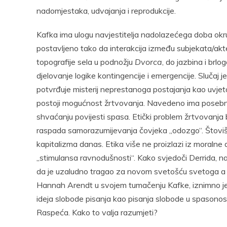
nadomjestaka, udvajanja i reprodukcije.
Kafka ima ulogu navjestitelja nadolazećega doba okr
postavljeno tako da interakcija između subjekata/akt
topografije sela u podnožju
Dvorca
, do jazbina i brlo
djelovanje logike kontingencije i emergencije. Sluča
potvrđuje misterij neprestanoga postajanja kao uvjet
postoji mogućnost žrtvovanja. Navedeno ima posebnu
shvaćanju povijesti spasa. Etički problem žrtvovanja 
raspada samorazumijevanja čovjeka „odozgo“. Štoviše
kapitalizma danas. Etika više ne proizlazi iz moralne d
„stimulansa ravnodušnosti“. Kako svjedoči Derrida, n
da je uzaludno tragao za novom svetošću svetoga a
Hannah Arendt u svojem tumačenju Kafke, iznimno je
ideja slobode pisanja kao pisanja slobode u spason
Raspeća. Kako to valja razumjeti?