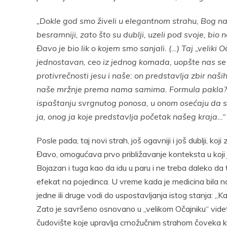
„Dokle god smo živeli u elegantnom strahu, Bog na
besramniji, zato što su dublji, uzeli pod svoje, bio
Đavo je bio lik o kojem smo sanjali. (…) Taj „veliki 
jednostavan, ceo iz jednog komada, uopšte nas se n
protivrečnosti jesu i naše: on predstavlja zbir na
naše mržnje prema nama samima. Formula pakla? Nj
ispaštanju svrgnutog ponosa, u onom osećaju da 
ja, onog ja koje predstavlja početak našeg kraja…“
Posle pada, taj novi strah, još ogavniji i još dublji, ko
Đavo, omogućava prvo približavanje konteksta u koji 
Bojazan i tuga kao da idu u paru i ne treba daleko da 
efekat na pojedinca. U vreme kada je medicina bila 
jedne ili druge vodi do uspostavljanja istog stanja: „Ka
Zato je savršeno osnovano u „velikom Očajniku“ videt
čudovište koje upravlja crnožučnim strahom čoveka k