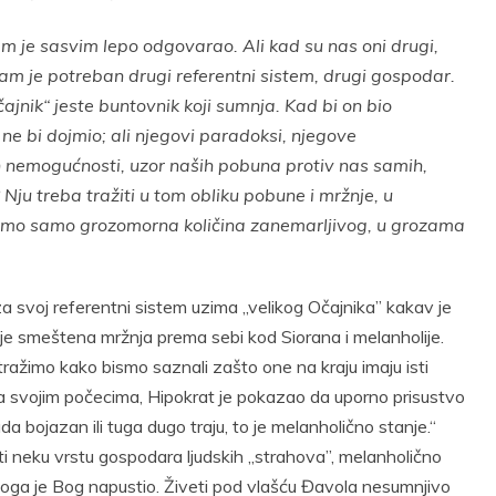
m je sasvim lepo odgovarao. Ali kad su nas oni drugi,
 nam je potreban drugi referentni sistem, drugi gospodar.
Očajnik“ jeste buntovnik koji sumnja. Kad bi on bio
e bi dojmio; ali njegovi paradoksi, njegove
ših nemogućnosti, uzor naših pobuna protiv nas samih,
u treba tražiti u tom obliku pobune i mržnje, u
smo samo grozomorna količina zanemarljivog, u grozama
ji za svoj referentni sistem uzima „velikog Očajnika” kakav je
je smeštena mržnja prema sebi kod Siorana i melanholije.
tražimo kako bismo saznali zašto one na kraju imaju isti
na svojim počecima, Hipokrat je pokazao da uporno prisustvo
da bojazan ili tuga dugo traju, to je melanholično stanje.“
i neku vrstu gospodara ljudskih „strahova”, melanholično
oga je Bog napustio. Živeti pod vlašću Đavola nesumnjivo