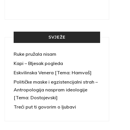
SVJEŽE
Ruke pružala nisam
Kapi – Bljesak pogleda
Eskvilinska Venera [Tema: Hamvaš]
Političke maske i egzistencijalni strah –
Antropologija naspram ideologije
[Tema: Dostojevski]
Treći put ti govorim o ljubavi