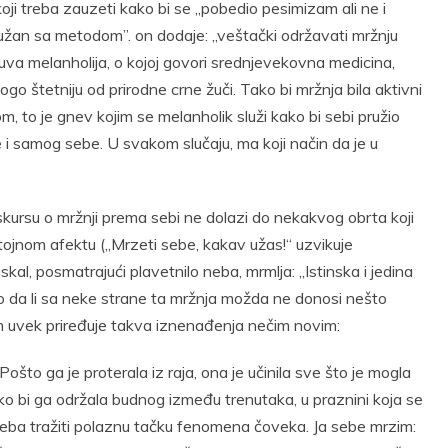
koji treba zauzeti kako bi se „pobedio pesimizam ali ne i
ti tužan sa metodom”. on dodaje: „veštački održavati mržnju
uva melanholija, o kojoj govori srednjevekovna medicina,
o štetniju od prirodne crne žuči. Tako bi mržnja bila aktivni
om, to je gnev kojim se melanholik služi kako bi sebi pružio
e i samog sebe. U svakom slučaju, ma koji način da je u
kursu o mržnji prema sebi ne dolazi do nekakvog obrta koji
tojnom afektu („Mrzeti sebe, kakav užas!“ uzvikuje
l, posmatrajući plavetnilo neba, mrmlja: „Istinska i jedina
mo da li sa neke strane ta mržnja možda ne donosi nešto
am uvek priređuje takva iznenađenja nečim novim:
ošto ga je proterala iz raja, ona je učinila sve što je mogla
ko bi ga održala budnog između trenutaka, u praznini koja se
, treba tražiti polaznu tačku fenomena čoveka. Ja sebe mrzim: