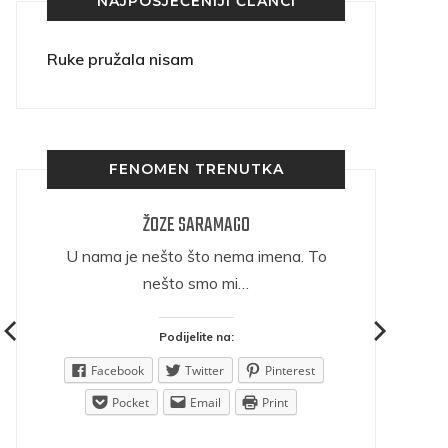
NAJPOSJEĆENIJI ČLANCI
Ruke pružala nisam
FENOMEN TRENUTKA
ŽOZE SARAMAGO
ričava
U nama je nešto što nema imena. To
nešto smo mi…
Podijelite na:
est
Facebook
Twitter
Pinterest
Pocket
Email
Print