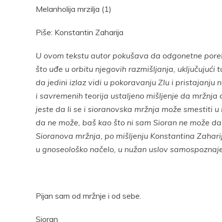
Pocke
Melanholija mrzilja (1)
Piše: Konstantin Zaharija
U ovom tekstu autor pokušava da odgonetne poreklo
što uđe u orbitu njegovih razmišljanja, uključujući 
da jedini izlaz vidi u pokoravanju Zlu i pristajanju 
i savremenih teorija ustaljeno mišljenje da mržnja 
jeste da li se i sioranovska mržnja može smestiti u 
da ne može, baš kao što ni sam Sioran ne može da 
Sioranova mržnja, po mišljenju Konstantina Zahari
u gnoseološko načelo, u nužan uslov samospoznaje
Pijan sam od mržnje i od sebe.
Sioran