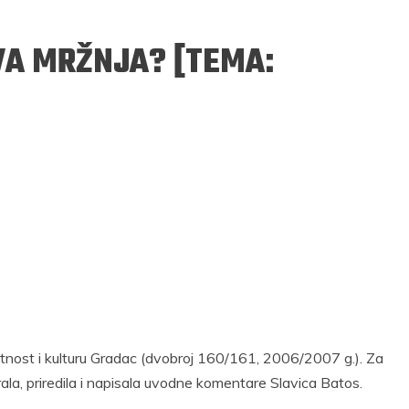
VA MRŽNJA? [TEMA:
ERGEJ JESENJIN
DRAGAN VELIKIĆ
 navikli na življenje pod
Literatura niti prepisuje, niti prep
, navikli smo da užižemo
život, već ga nanovo stvara.
ed ikonama, ali ne i pred
čovjekom.
Podijelite na:
Facebook
Twitter
Pinter
etnost i kulturu Gradac (dvobroj 160/161, 2006/2007 g.). Za
Podijelite na:
Pocket
Email
Print
ala, priredila i napisala uvodne komentare Slavica Batos.
Twitter
Pinterest