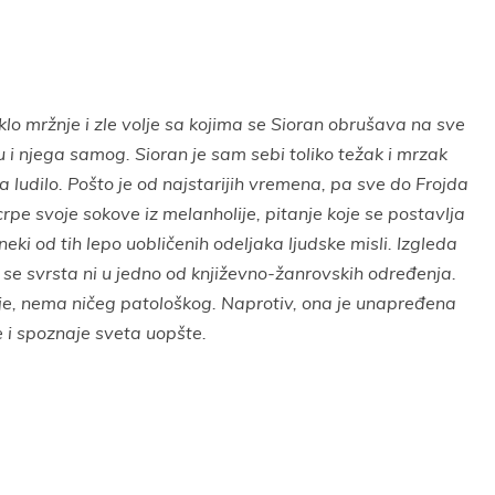
t
Email
Print
 mržnje i zle volje sa kojima se Sioran obrušava na sve
tu i njega samog. Sioran je sam sebi toliko težak i mrzak
na ludilo. Pošto je od najstarijih vremena, pa sve do Frojda
crpe svoje sokove iz melanholije, pitanje koje se postavlja
neki od tih lepo uobličenih odeljaka ljudske misli. Izgleda
se svrsta ni u jedno od književno-žanrovskih određenja.
je, nema ničeg patološkog. Naprotiv, ona je unapređena
 i spoznaje sveta uopšte.