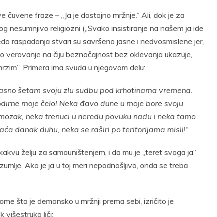
e čuvene fraze – „Ja je dostojno mržnje.“ Ali, dok je za
 ulog nesumnjivo religiozni („Svako insistiranje na našem ja ide
eda raspadanja stvari su savršeno jasne i nedvosmislene jer,
ugo verovanje na čiju beznačajnost bez oklevanja ukazuje,
rzim”. Primera ima svuda u njegovom delu:
trasno šetam svoju zlu sudbu pod krhotinama vremena.
odirne moje čelo! Neka đavo dune u moje bore svoju
 mozak, neka trenuci u neredu povuku nadu i neka tamo
laća danak duhu, neka se raširi po teritorijama misli!“
ekakvu želju za samouništenjem, i da mu je „teret svoga ja“
zumlje. Ako je ja u toj meri nepodnošljivo, onda se treba
tome šta je demonsko u mržnji prema sebi, izričito je
višestruko liči: