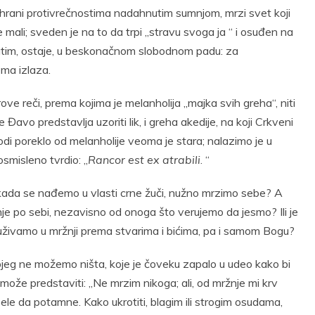
ga hrani protivrečnostima nadahnutim sumnjom, mrzi svet koji
 mali; sveden je na to da trpi „stravu svoga ja “ i osuđen na
utim, ostaje, u beskonačnom slobodnom padu: za
ema izlaza.
e reči, prema kojima je melanholija „majka svih greha“, niti
avo predstavlja uzoriti lik, i greha akedije, na koji Crkveni
odi poreklo od melanholije veoma je stara; nalazimo je u
smisleno tvrdio: „
Rancor est ex atrabili
. “
 kada se nađemo u vlasti crne žuči, nužno mrzimo sebe? A
 po sebi, nezavisno od onoga što verujemo da jesmo? Ili je
 uživamo u mržnji prema stvarima i bićima, pa i samom Bogu?
ojeg ne možemo ništa, koje je čoveku zapalo u udeo kako bi
 može predstaviti: „Ne mrzim nikoga; ali, od mržnje mi krv
ele da potamne. Kako ukrotiti, blagim ili strogim osudama,