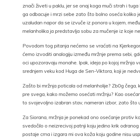
znači živeti u paklu, jer se onaj koga muči strah i tu
ga odbacuje i mrzi sebe zato što bolno oseća koliko je
uzaludan napor da se izvuče iz ponora u kojem, međ
melanholika ja predstavlja sobu za mučenje iz koje n
Povodom tog pitanja nećemo se vraćati na Kjerkegorov
ćemo izvoditi analogiju između mržnje prema sebi, gde Đ
oci upozoravaju monahe. Ipak, ideja po kojoj mržnja v
srednjem veku kod Huga de Sen-Viktora, koji je nedvo
Zašto bi mržnja poticala od melanholije? Zb0g čega,
pre svega, kako možemo osećati mržnju? Kao osećanje
to svojevoljno izabran stav, nameran izbor, zato što
Za Siorana, mržnja je ponekad ono osećanje protiv k
svedočilo o neizrecivoj patnji koju jedino krik odranog
postaje crna i izgara mi ova koža koju godine nisu usp