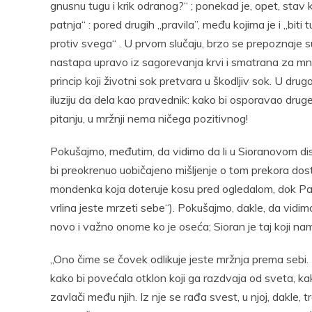
gnusnu tugu i krik odranog?“ ; ponekad je, opet, stav 
patnja“ : pored drugih „pravila”, među kojima je i „bi
protiv svega“ . U prvom slučaju, brzo se prepoznaje s
nastapa upravo iz sagorevanja krvi i smatrana za mnog
princip koji životni sok pretvara u škodljiv sok. U drug
iluziju da dela kao pravednik: kako bi osporavao drug
pitanju, u mržnji nema ničega pozitivnog!
Pokušajmo, međutim, da vidimo da li u Sioranovom dis
bi preokrenuo uobičajeno mišljenje o tom prekora dos
mondenka koja doteruje kosu pred ogledalom, dok Paska
vrlina jeste mrzeti sebe“). Pokušajmo, dakle, da vidi
novo i važno onome ko je oseća; Sioran je taj koji n
„Ono čime se čovek odlikuje jeste mržnja prema sebi. P
kako bi povećala otklon koji ga razdvaja od sveta, ka
zavlači među njih. Iz nje se rađa svest, u njoj, dakle