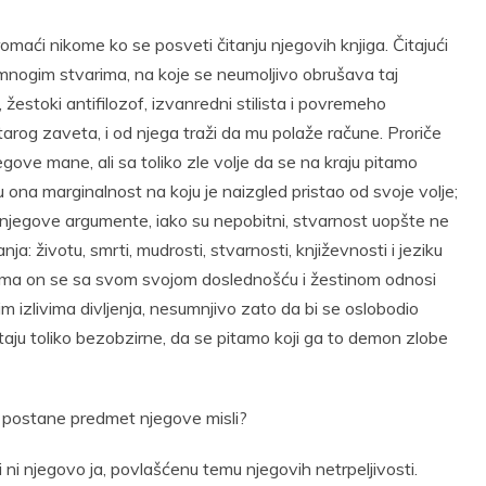
omaći nikome ko se posveti čitanju njegovih knjiga. Čitajući
nogim stvarima, na koje se neumoljivo obrušava taj
a, žestoki antifilozof, izvanredni stilista i povremeho
Starog zaveta, i od njega traži da mu polaže račune. Proriče
ve mane, ali sa toliko zle volje da se na kraju pitamo
 ona marginalnost na koju je naizgled pristao od svoje volje;
njegove argumente, iako su nepobitni, stvarnost uopšte ne
: životu, smrti, mudrosti, stvarnosti, književnosti i jeziku
jima on se sa svom svojom doslednošću i žestinom odnosi
m izlivima divljenja, nesumnjivo zato da bi se oslobodio
ju toliko bezobzirne, da se pitamo koji ga to demon zlobe
a postane predmet njegove misli?
di ni njegovo ja, povlašćenu temu njegovih netrpeljivosti.