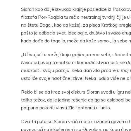
Sioran kao da je izvukao krajnje posledice iz Paskalov
filozofa Por-Roajala tu reč o neutralnoj tvrdnji čiji je
na štetu Boga“, kao da kaže), za pisca Kratkog pregl
pošto je odbacio svet, ideologije, društvo i svako dr
kada dođe do toga ja, može da kaže samo „Ja sebe m
„Uživajući u mržnji koju gajim prema sebi, slados
Neka od ovog trenutka ni komadić stvarnosti ne d
mudrost i svoju patnju, neka dah Zla prodre u moj
ustoliče svoje haotične izlive! Neka ludilo više ne p
Reklo bi se da kroz svoj diskurs Sioran uvodi u igru n
toliko težak, da je jedino rešenje da ga se oslobodi be
potpuno pokoriti vlasti Zla i potonuti u ludilo.
Dva-tri puta se Sioran vraća na to, i iznova govori o 
povezujući sa iskušenjem i sa Đavolom, na koga čovek 