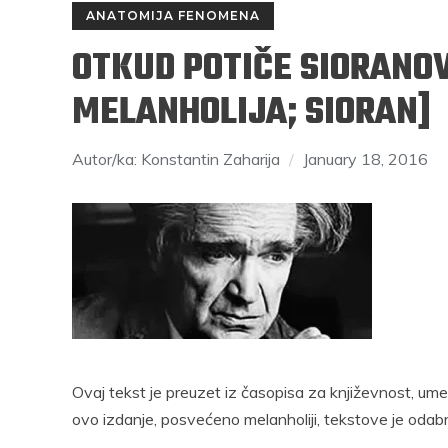
ANATOMIJA FENOMENA
OTKUD POTIČE SIORANO
MELANHOLIJA; SIORAN]
Autor/ka: Konstantin Zaharija
January 18, 2016
RAJKO GRLIĆ
S
rosečni
Nema na Balkanu lakoće, čak ni one
Mi smo se
di imaju
nepodnošljive, Balkanu više pristaje
mjesečinom
naslov “Nepodnošljiva težina postojanja”
svijeće pr
Podijelite na:
Ovaj tekst je preuzet iz časopisa za književnost, um
rest
Facebook
Twitter
Pinterest
ovo izdanje, posvećeno melanholiji, tekstove je odabr
Facebook
Pocket
Email
Print