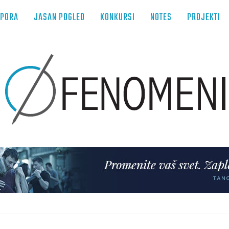
TPORA
JASAN POGLED
KONKURSI
NOTES
PROJEKTI