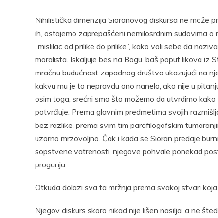
Nihilistička dimenzija Sioranovog diskursa ne može pr
ih, ostajemo zaprepašćeni nemilosrdnim sudovima o m
„mislilac od prilike do prilike”, kako voli sebe da naziv
moralista. Iskaljuje bes na Bogu, baš poput likova iz 
mračnu budućnost zapadnog društva ukazujući na njego
kakvu mu je to nepravdu ono nanelo, ako nije u pitanju
osim toga, srećni smo što možemo da utvrdimo kako 
potvrđuje. Prema glavnim predmetima svojih razmišljanja
bez razlike, prema svim tim parafilogofskim tumaran
uzorno mrzovoljno. Čak i kada se Sioran predaje burni
sopstvene vatrenosti, njegove pohvale ponekad posta
proganja.
Otkuda dolazi sva ta mržnja prema svakoj stvari koj
Njegov diskurs skoro nikad nije lišen nasilja, a ne šte