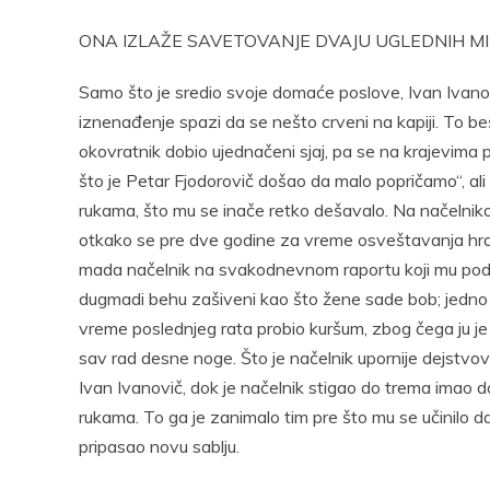
ONA IZLAŽE SAVETOVANJE DVAJU UGLEDNIH M
Samo što je sredio svoje domaće poslove, Ivan Ivanovi
iznenađenje spazi da se nešto crveni na kapiji. To beš
okovratnik dobio ujednačeni sjaj, pa se na krajevima p
što je Petar Fjodorovič došao da malo popričamo“, ali
rukama, što mu se inače retko dešavalo. Na načelni
otkako se pre dve godine za vreme osveštavanja hram
mada načelnik na svakodnevnom raportu koji mu podnos
dugmadi behu zašiveni kao što žene sade bob; jedno 
vreme poslednjeg rata probio kuršum, zbog čega ju je
sav rad desne noge. Što je načelnik upornije dejstvo
Ivan Ivanovič, dok je načelnik stigao do trema imao
rukama. To ga je zanimalo tim pre što mu se učinilo da 
pripasao novu sablju.