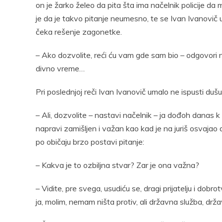
on je žarko želeo da pita šta ima načelnik policije d
je da je takvo pitanje neumesno, te se Ivan Ivanovič 
čeka rešenje zagonetke.
– Ako dozvolite, reći ću vam gde sam bio – odgovori n
divno vreme…
Pri poslednjoj reči Ivan Ivanovič umalo ne ispusti dušu
– Ali, dozvolite – nastavi načelnik – ja dođoh danas k
napravi zamišljen i važan kao kad je na juriš osvajao 
po običaju brzo postavi pitanje:
– Kakva je to ozbiljna stvar? Zar je ona važna?
– Vidite, pre svega, usudiću se, dragi prijatelju i do
ja, molim, nemam ništa protiv, ali državna služba, drž