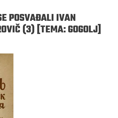
SE POSVAĐALI IVAN
ROVIČ (3) [TEMA: GOGOLJ]
ERGEJ JESENJIN
DRAGAN VELIKIĆ
 navikli na življenje pod
Literatura niti prepisuje, niti prep
, navikli smo da užižemo
život, već ga nanovo stvara.
ed ikonama, ali ne i pred
čovjekom.
Podijelite na:
Facebook
Twitter
Pinter
Podijelite na:
Pocket
Email
Print
Twitter
Pinterest