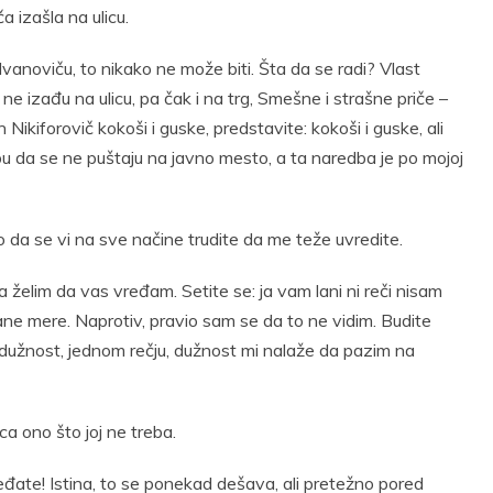
a izašla na ulicu.
vanoviču, to nikako ne može biti. Šta da se radi? Vlast
izađu na ulicu, pa čak i na trg, Smešne i strašne priče –
Nikiforovič kokoši i guske, predstavite: kokoši i guske, ali
dbu da se ne puštaju na javno mesto, a ta naredba je po mojoj
o da se vi na sve načine trudite da me teže uvredite.
a ja želim da vas vređam. Setite se: ja vam lani ni reči nisam
sane mere. Naprotiv, pravio sam se da to ne vidim. Budite
li mi dužnost, jednom rečju, dužnost mi nalaže da pazim na
a ono što joj ne treba.
đate! Istina, to se ponekad dešava, ali pretežno pored