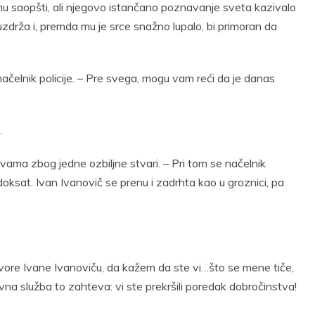
a mu saopšti, ali njegovo istančano poznavanje sveta kazivalo
uzdrža i, premda mu je srce snažno lupalo, bi primoran da
ačelnik policije. – Pre svega, mogu vam reći da je danas
.
 vama zbog jedne ozbiljne stvari. – Pri tom se načelnik
doksat. Ivan Ivanovič se prenu i zadrhta kao u groznici, pa
brotvore Ivane Ivanoviču, da kažem da ste vi…što se mene tiče,
avna služba to zahteva: vi ste prekršili poredak dobročinstva!