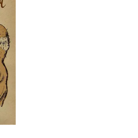
t
Email
Print