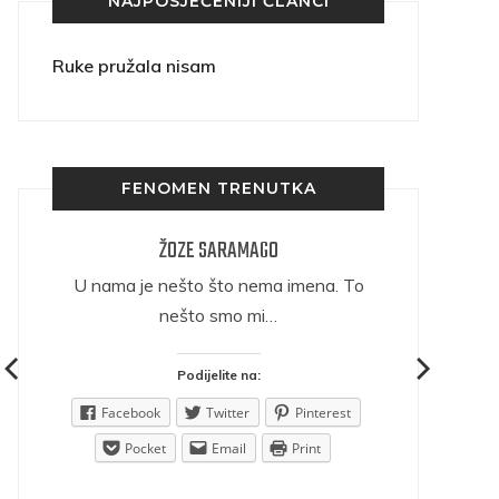
NAJPOSJEĆENIJI ČLANCI
Ruke pružala nisam
FENOMEN TRENUTKA
ŽOZE SARAMAGO
ričava
U nama je nešto što nema imena. To
nešto smo mi…
Podijelite na:
est
Facebook
Twitter
Pinterest
Pocket
Email
Print