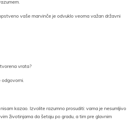
e razumem.
Sopstveno vaše marvinče je odvuklo veoma važan državni
otvorena vrata?
e odgovorni.
 nisam kazao. Izvolite razumno prosuditi: vama je nesumljivo
avim životinjama da šetaju po gradu, a tim pre glavnim