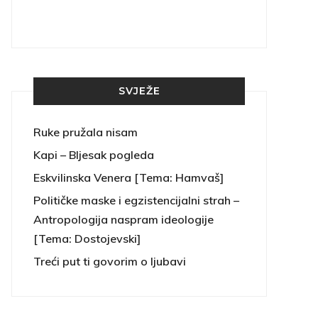
SVJEŽE
Ruke pružala nisam
Kapi – Bljesak pogleda
Eskvilinska Venera [Tema: Hamvaš]
Političke maske i egzistencijalni strah –
Antropologija naspram ideologije
[Tema: Dostojevski]
Treći put ti govorim o ljubavi