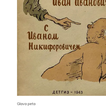
Pocke
Glava peta