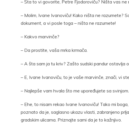
– Šta to vi govorite, Petre Fjodoroviču? Ništa vas n
– Molim, Ivane Ivanoviču! Kako ništa ne razumete? 
dokument, a vi posle toga – ništa ne razumete!
– Kakvo marvinče?
– Da prostite, vaša mrka krmača.
– A šta sam ja tu kriv? Zašto sudski pandur ostavlja 
– E, Ivane Ivanoviču, to je vaše marvinče, znači, vi st
– Najlepše vam hvala što me upoređujete sa svinjom.
– Ehe, to nisam rekao Ivane Ivanoviču! Tako mi boga,
poznato da je, saglasno ukazu vlasti, zabranjeno prlj
gradskim ulicama. Priznajte sami da je to kažnjivo.