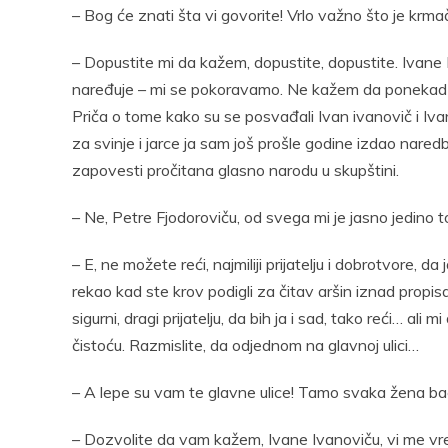
– Bog će znati šta vi govorite! Vrlo važno što je krmač
– Dopustite mi da kažem, dopustite, dopustite. Ivane I
naređuje – mi se pokoravamo. Ne kažem da ponekad ne 
Priča o tome kako su se posvađali Ivan ivanovič i Ivan 
za svinje i jarce ja sam još prošle godine izdao nare
zapovesti pročitana glasno narodu u skupštini.
– Ne, Petre Fjodoroviču, od svega mi je jasno jedino t
– E, ne možete reći, najmiliji prijatelju i dobrotvore, d
rekao kad ste krov podigli za čitav aršin iznad propi
sigurni, dragi prijatelju, da bih ja i sad, tako reći… a
čistoću. Razmislite, da odjednom na glavnoj ulici…
– A lepe su vam te glavne ulice! Tamo svaka žena bac
– Dozvolite da vam kažem, Ivane Ivanoviču, vi me vre