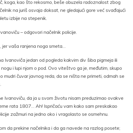
vič, koga, kao što rekosmo, beše obuzela radoznalost zbog
elnik na juriš osvaja doksat, ne gledajući gore već svađajući
etu izbije na stepenik.
Ivanoviču – odgovori načelnik policije.
te, jer vaša ranjena noga smeta…
ana Ivanoviča jedan od pogleda kakvim div šiba pigmeja ili
ju nogu i lupi njom o pod. Ovo viteštvo ga je, međutim, skupo
u , no mudri čuvar javnog reda, da se ništa ne primeti, odmah se
.
Ivane Ivanoviču, da ja u svom životu nisam preduzimao ovakve
vreme rata 1807… Ah! Ispričaću vam kako sam preskakao
policije zažmuri na jedno oko i vragolasto se osmehnu.
eljom da prekine načelnika i da ga navede na razlog posete;