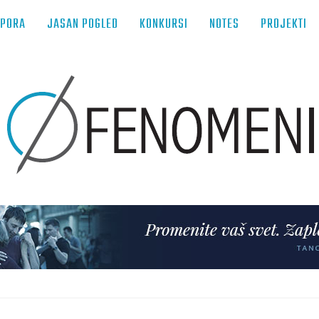
TPORA
JASAN POGLED
KONKURSI
NOTES
PROJEKTI