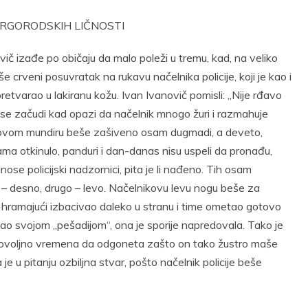
IRGORODSKIH LIČNOSTI
č izađe po običaju da malo poleži u tremu, kad, na veliko
e crveni posuvratak na rukavu načelnika policije, koji je kao i
retvarao u lakiranu kožu. Ivan Ivanovič pomisli: „Nije rđavo
 se začudi kad opazi da načelnik mnogo žuri i razmahuje
kovom mundiru beše zašiveno osam dugmadi, a deveto,
a otkinulo, panduri i dan-danas nisu uspeli da pronađu,
e policijski nadzornici, pita je li nađeno. Tih osam
– desno, drugo – levo. Načelnikovu levu nogu beše za
 hramajući izbacivao daleko u stranu i time ometao gotovo
vao svojom „pešadijom“, ona je sporije napredovala. Tako je
 dovoljno vremena da odgoneta zašto on tako žustro maše
je u pitanju ozbiljna stvar, pošto načelnik policije beše