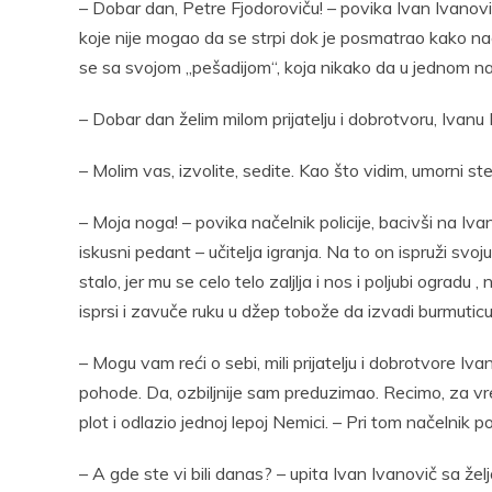
– Dobar dan, Petre Fjodoroviču! – povika Ivan Ivano
koje nije mogao da se strpi dok je posmatrao kako nač
se sa svojom „pešadijom“, koja nikako da u jednom nal
– Dobar dan želim milom prijatelju i dobrotvoru, Ivanu 
– Molim vas, izvolite, sedite. Kao što vidim, umorni s
– Moja noga! – povika načelnik policije, bacivši na Iv
iskusni pedant – učitelja igranja. Na to on ispruži svo
stalo, jer mu se celo telo zaljlja i nos i poljubi ograd
isprsi i zavuče ruku u džep tobože da izvadi burmuticu
– Mogu vam reći o sebi, mili prijatelju i dobrotvore 
pohode. Da, ozbiljnije sam preduzimao. Recimo, za 
plot i odlazio jednoj lepoj Nemici. – Pri tom načelnik 
– A gde ste vi bili danas? – upita Ivan Ivanovič sa ž