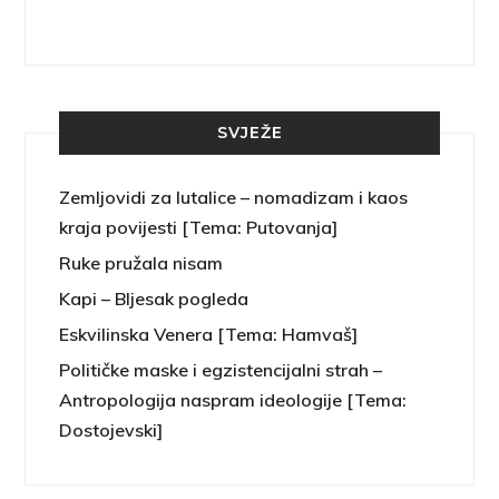
SVJEŽE
Zemljovidi za lutalice – nomadizam i kaos
kraja povijesti [Tema: Putovanja]
Ruke pružala nisam
Kapi – Bljesak pogleda
Eskvilinska Venera [Tema: Hamvaš]
Političke maske i egzistencijalni strah –
Antropologija naspram ideologije [Tema:
Dostojevski]