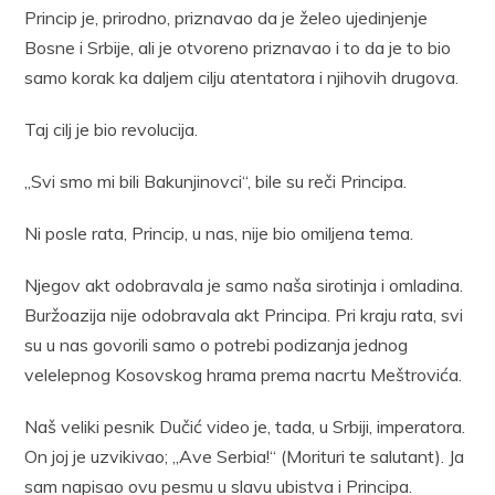
Princip je, prirodno, priznavao da je želeo ujedinjenje
Bosne i Srbije, ali je otvoreno priznavao i to da je to bio
samo korak ka daljem cilju atentatora i njihovih drugova.
Taj cilj je bio revolucija.
„Svi smo mi bili Bakunjinovci“, bile su reči Principa.
Ni posle rata, Princip, u nas, nije bio omiljena tema.
Njegov akt odobravala je samo naša sirotinja i omladina.
Buržoazija nije odobravala akt Principa. Pri kraju rata, svi
su u nas govorili samo o potrebi podizanja jednog
velelepnog Kosovskog hrama prema nacrtu Meštrovića.
Naš veliki pesnik Dučić video je, tada, u Srbiji, imperatora.
On joj je uzvikivao; „Ave Serbia!“ (Morituri te salutant). Ja
sam napisao ovu pesmu u slavu ubistva i Principa.