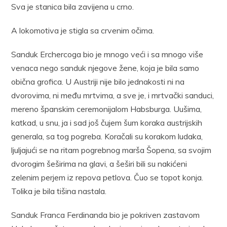
Sva je stanica bila zavijena u crno.
A lokomotiva je stigla sa crvenim očima.
Sanduk Erchercoga bio je mnogo veći i sa mnogo više
venaca nego sanduk njegove žene, koja je bila samo
obična grofica. U Austriji nije bilo jednakosti ni na
dvorovima, ni među mrtvima, a sve je, i mrtvački sanduci,
mereno španskim ceremonijalom Habsburga. Uušima,
katkad, u snu, ja i sad još čujem šum koraka austrijskih
generala, sa tog pogreba. Koračali su korakom ludaka,
ljuljajući se na ritam pogrebnog marša Šopena, sa svojim
dvorogim šeširima na glavi, a šeširi bili su nakićeni
zelenim perjem iz repova petlova. Čuo se topot konja.
Tolika je bila tišina nastala.
Sanduk Franca Ferdinanda bio je pokriven zastavom