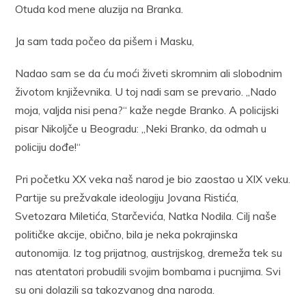
Otuda kod mene aluzija na Branka.
Ja sam tada počeo da pišem i Masku,
Nadao sam se da ću moći živeti skromnim ali slobodnim
životom književnika. U toj nadi sam se prevario. „Nado
moja, valjda nisi pena?“ kaže negde Branko. A policijski
pisar Nikoljče u Beogradu: „Neki Branko, da odmah u
policiju dođe!“
Pri početku XX veka naš narod je bio zaostao u XIX veku.
Partije su prežvakale ideologiju Jovana Ristića,
Svetozara Miletića, Starčevića, Natka Nodila. Cilj naše
političke akcije, obično, bila je neka pokrajinska
autonomija. Iz tog prijatnog, austrijskog, dremeža tek su
nas atentatori probudili svojim bombama i pucnjima. Svi
su oni dolazili sa takozvanog dna naroda.