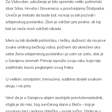
Za Vidovdan, udruženje je bilo spremilo veliki, patriotski
zbor Srba, Hrvata i Slovenaca, u prostorijama Štatparka.
Uveče je trebalo da bude bal, na koji su bili pozvali i
srbijanskog poslanika. Zbor je održan pre podne, ali taj
bal se neće moći održati nikada.
Meni su bili dodelili patriotsku, i tešku, dužnost da na prve
zvuke umilnog bečkog valsa, počnem da okrećem oko
sebe ženu srbijanskog poslanika i ja sam se zato, dok je
u Sarajevu siromah Princip ispružio svoju ruku, koja nije
zadrhtala, bavio peglanjem svog fraka.
U velikim, istorijskim, trenucima, sudbina dodeli svakom
ulogu, i ne pita.
Vest da je u Sarajevu ubijen austrijski prestolonaslednik,
stigla je do nas, tog sunčanog dana u Beču – koji je
osvanuo bez i jednog oblačka – posle ručka. Stigla je u