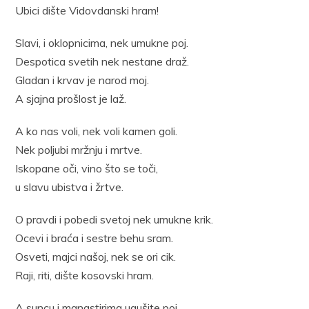
Ubici dište Vidovdanski hram!
Slavi, i oklopnicima, nek umukne poj.
Despotica svetih nek nestane draž.
Gladan i krvav je narod moj.
A sjajna prošlost je laž.
A ko nas voli, nek voli kamen goli.
Nek poljubi mržnju i mrtve.
Iskopane oči, vino što se toči,
u slavu ubistva i žrtve.
O pravdi i pobedi svetoj nek umukne krik.
Ocevi i braća i sestre behu sram.
Osveti, majci našoj, nek se ori cik.
Raji, riti, dište kosovski hram.
A suncu i manastirima ugušite poj.