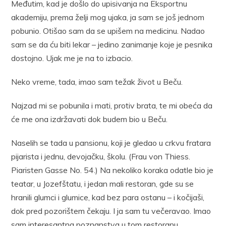
Međutim, kad je došlo do upisivanja na Eksportnu
akademiju, prema želji mog ujaka, ja sam se još jednom
pobunio. Otišao sam da se upišem na medicinu. Nadao
sam se da ću biti lekar – jedino zanimanje koje je pesnika
dostojno. Ujak me je na to izbacio.
Neko vreme, tada, imao sam težak život u Beču.
Najzad mi se pobunila i mati, protiv brata, te mi obeća da
će me ona izdržavati dok budem bio u Beču.
Naselih se tada u pansionu, koji je gledao u crkvu fratara
pijarista i jednu, devojačku, školu. (Frau von Thiess.
Piaristen Gasse No. 54.) Na nekoliko koraka odatle bio je
teatar, u Jozefštatu, i jedan mali restoran, gde su se
hranili glumci i glumice, kad bez para ostanu – i kočijaši,
dok pred pozorištem čekaju. I ja sam tu večeravao. Imao
sam interesantna poznanstva u tom restoranu.