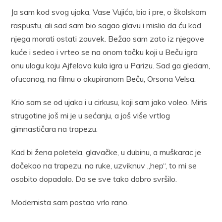
Ja sam kod svog ujaka, Vase Vujića, bio i pre, o školskom
raspustu, ali sad sam bio sagao glavu i mislio da ću kod
njega morati ostati zauvek. Bežao sam zato iz njegove
kuće i sedeo i vrteo se na onom točku koji u Beču igra
onu ulogu koju Ajfelova kula igra u Parizu. Sad ga gledam,
ofucanog, na filmu o okupiranom Beču, Orsona Velsa.
Krio sam se od ujaka i u cirkusu, koji sam jako voleo. Miris
strugotine još mi je u sećanju, a još više vrtlog
gimnastičara na trapezu.
Kad bi žena poletela, glavačke, u dubinu, a muškarac je
dočekao na trapezu, na ruke, uzviknuv „hep“, to mi se
osobito dopadalo. Da se sve tako dobro svršilo.
Modernista sam postao vrlo rano.