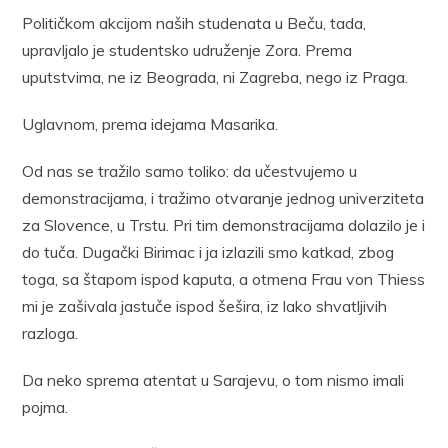
Političkom akcijom naših studenata u Beču, tada,
upravljalo je studentsko udruženje Zora. Prema
uputstvima, ne iz Beograda, ni Zagreba, nego iz Praga.
Uglavnom, prema idejama Masarika.
Od nas se tražilo samo toliko: da učestvujemo u
demonstracijama, i tražimo otvaranje jednog univerziteta
za Slovence, u Trstu. Pri tim demonstracijama dolazilo je i
do tuča. Dugački Birimac i ja izlazili smo katkad, zbog
toga, sa štapom ispod kaputa, a otmena Frau von Thiess
mi je zašivala jastuče ispod šešira, iz lako shvatljivih
razloga.
Da neko sprema atentat u Sarajevu, o tom nismo imali
pojma.