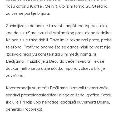
našu kafanu (Caffé „Meinl“), u blizini tornja Sv. Stefana,
za vreme partije bilijara.
Zanimljivo je da nam je ta vest saopštena, isprva, tako,
kao da su u Sarajevu ubili srbijanskog prestolonaslednika.
Kelneri su je tako dobili. Tako im je rekao naš prota, preko
telefona. Protivno onome što se danas misli, ta vest nije
izazvala nikakvu konsternaciju, ni među nama, ni
Bečlijama, i muzika je u Beču do večeri svirala. Tek se
dockan neko setio da je ućutka. Epoha valseva bila je
završena.
Konsternaciju su, među Bečlijama, izazvali tek mrtvački
sanduci prestolonaslednika i njegove žene, grofice Kotek
(koju je Princip ubio nehotice, gađajući guvernera Bosne,
generala Poćoreka).