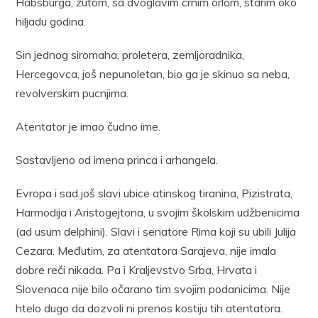
Habsburga, žutom, sa dvoglavim crnim orlom, starim oko
hiljadu godina.
Sin jednog siromaha, proletera, zemljoradnika,
Hercegovca, još nepunoletan, bio ga je skinuo sa neba,
revolverskim pucnjima.
Atentator je imao čudno ime.
Sastavljeno od imena princa i arhangela.
Evropa i sad još slavi ubice atinskog tiranina, Pizistrata,
Harmodija i Aristogejtona, u svojim školskim udžbenicima
(ad usum delphini). Slavi i senatore Rima koji su ubili Julija
Cezara. Međutim, za atentatora Sarajeva, nije imala
dobre reči nikada. Pa i Kraljevstvo Srba, Hrvata i
Slovenaca nije bilo očarano tim svojim podanicima. Nije
htelo dugo da dozvoli ni prenos kostiju tih atentatora.