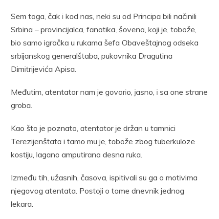
Sem toga, čak i kod nas, neki su od Principa bili načinili
Srbina – provincijalca, fanatika, šovena, koji je, tobože,
bio samo igračka u rukama šefa Obaveštajnog odseka
srbijanskog generalštaba, pukovnika Dragutina
Dimitrijevića Apisa.
Međutim, atentator nam je govorio, jasno, i sa one strane
groba.
Kao što je poznato, atentator je držan u tamnici
Terezijenštata i tamo mu je, tobože zbog tuberkuloze
kostiju, lagano amputirana desna ruka.
Između tih, užasnih, časova, ispitivali su ga o motivima
njegovog atentata. Postoji o tome dnevnik jednog
lekara.