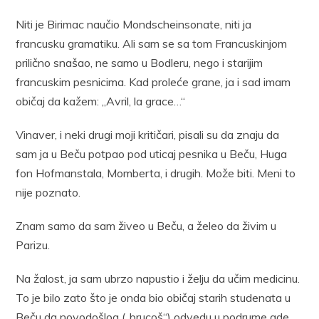
Niti je Birimac naučio Mondscheinsonate, niti ja
francusku gramatiku. Ali sam se sa tom Francuskinjom
prilično snašao, ne samo u Bodleru, nego i starijim
francuskim pesnicima. Kad proleće grane, ja i sad imam
običaj da kažem: „Avril, la grace…“
Vinaver, i neki drugi moji kritičari, pisali su da znaju da
sam ja u Beču potpao pod uticaj pesnika u Beču, Huga
fon Hofmanstala, Momberta, i drugih. Može biti. Meni to
nije poznato.
Znam samo da sam živeo u Beču, a želeo da živim u
Parizu.
Na žalost, ja sam ubrzo napustio i želju da učim medicinu.
To je bilo zato što je onda bio običaj starih studenata u
Beču da novodošlog („brucoš“) odvedu u podrume gde