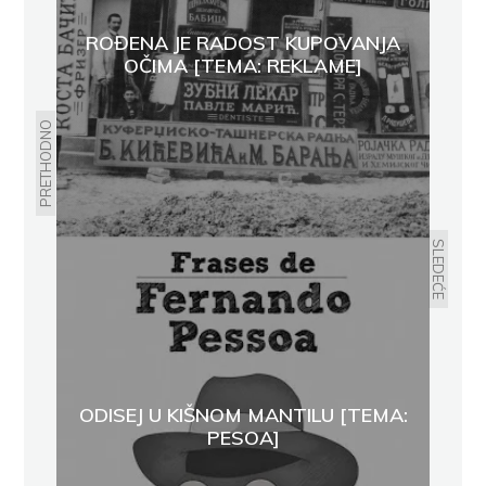
ROĐENA JE RADOST KUPOVANJA
OČIMA [TEMA: REKLAME]
PRETHODNO
SLEDEĆE
ODISEJ U KIŠNOM MANTILU [TEMA:
PESOA]