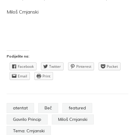
Miloš Crnjanski
Podijelite na:
Facebook
Twitter
Pinterest
Pocket
Email
Print
atentat
Beč
featured
Gavrilo Princip
Miloš Crnjanski
Tema: Crnjanski