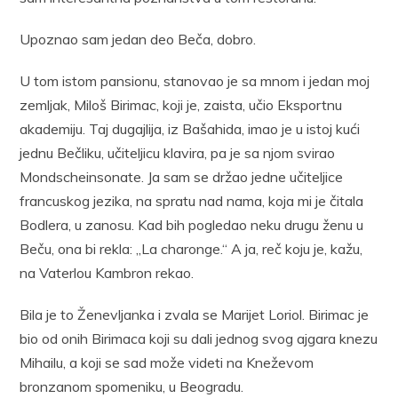
Upoznao sam jedan deo Beča, dobro.
U tom istom pansionu, stanovao je sa mnom i jedan moj
zemljak, Miloš Birimac, koji je, zaista, učio Eksportnu
akademiju. Taj dugajlija, iz Bašahida, imao je u istoj kući
jednu Bečliku, učiteljicu klavira, pa je sa njom svirao
Mondscheinsonate. Ja sam se držao jedne učiteljice
francuskog jezika, na spratu nad nama, koja mi je čitala
Bodlera, u zanosu. Kad bih pogledao neku drugu ženu u
Beču, ona bi rekla: ,,La charonge.“ A ja, reč koju je, kažu,
na Vaterlou Kambron rekao.
Bila je to Ženevljanka i zvala se Marijet Loriol. Birimac je
bio od onih Birimaca koji su dali jednog svog ajgara knezu
Mihailu, a koji se sad može videti na Kneževom
bronzanom spomeniku, u Beogradu.