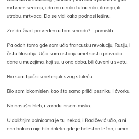
mrtvace seciraju, i da mu u ruku tutnu ruku, ili nogu, ili
utrobu, mrtvaca. Da se vidi kako podnosi lešinu.
Zar da život provedem u tom smradu? – pomislih.
Pa odoh tamo gde sam učio francusku revoluciju, Rusiju, i
čistu filosofiju. Učio sam i istoriju umetnosti i provodio
dane u muzejima, koji su, u ono doba, bili čuveni u svetu.
Bio sam tipični smetenjak svog stoleća.
Bio sam lakomislen, kao što samo priliči pesniku, i čvorku.
Na nasušni hleb, i zaradu, nisam mislio.
U obližnjim bolnicama je tu, nekad, i Radičević učio, a ni
ona bolnica nije bila daleko gde je bolestan ležao, i umro.