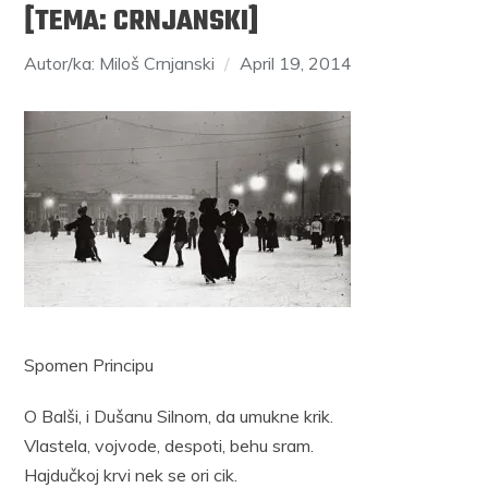
[TEMA: CRNJANSKI]
Autor/ka: Miloš Crnjanski
April 19, 2014
Spomen Principu
O Balši, i Dušanu Silnom, da umukne krik.
Vlastela, vojvode, despoti, behu sram.
Hajdučkoj krvi nek se ori cik.