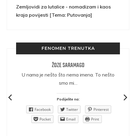
Zemljovidi za lutalice - nomadizam i kaos
kraja povijesti [Tema: Putovanja]
FENOMEN TRENUTKA
ŽOZE SARAMAGO
epričava
U nama je nešto što nema imena. To nešto
ra.
smo mi…
Podijelite na:
Pinterest
Facebook
Twitter
Pinterest
rint
Pocket
Email
Print