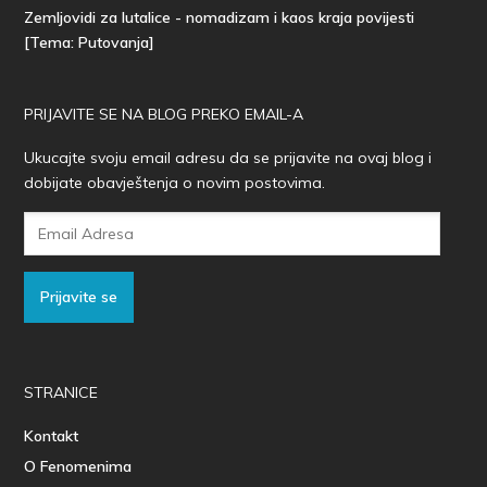
Zemljovidi za lutalice - nomadizam i kaos kraja povijesti
[Tema: Putovanja]
PRIJAVITE SE NA BLOG PREKO EMAIL-A
Ukucajte svoju email adresu da se prijavite na ovaj blog i
dobijate obavještenja o novim postovima.
Email
Adresa
Prijavite se
STRANICE
Kontakt
O Fenomenima