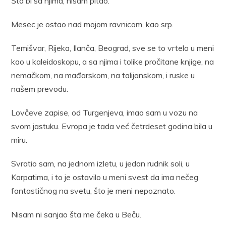
Šta bi sa njima, nisam pitao.
Mesec je ostao nad mojom ravnicom, kao srp.
Temišvar, Rijeka, Ilanča, Beograd, sve se to vrtelo u meni
kao u kaleidoskopu, a sa njima i tolike pročitane knjige, na
nemačkom, na mađarskom, na talijanskom, i ruske u
našem prevodu.
Lovčeve zapise, od Turgenjeva, imao sam u vozu na
svom jastuku. Evropa je tada već četrdeset godina bila u
miru.
Svratio sam, na jednom izletu, u jedan rudnik soli, u
Karpatima, i to je ostavilo u meni svest da ima nečeg
fantastičnog na svetu, što je meni nepoznato.
Nisam ni sanjao šta me čeka u Beču.