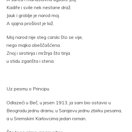
Kadife i svile nek nestane draž.
Jauk i groblje je narod moj.
A sjajna prošlost je laž.
Moj narod nije steg carski što se vije,
nego majka obeščašćena.
Znoj i sirotinja i mržnja što tinja
u stidu zgarišta i stena.
Uz pesmu o Principu
Odlazeći u Beč, u jesen 1913, ja sam bio ostavio u
Beogradu jednu dramu, u Sarajevu jednu zbirku pesama,
a u Sremskim Karlovcima jedan roman.