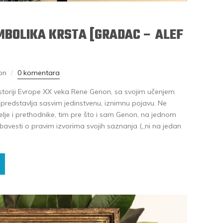
MBOLIKA KRSTA [GRADAC – ALEF
on
0 komentara
toriji Evrope XX veka Rene Genon, sa svojim učenjem
 predstavlja sasvim jedinstvenu, iznimnu pojavu. Ne
lje i prethodnike, tim pre što i sam Genon, na jednom
obavesti o pravim izvorima svojih saznanja („ni na jedan