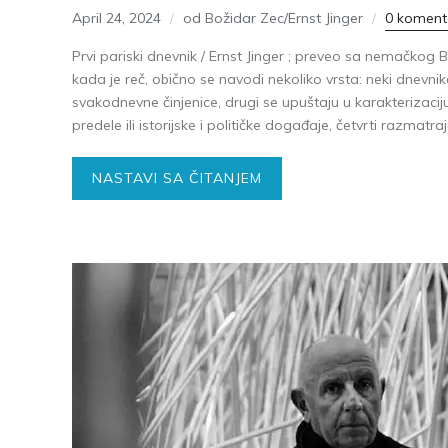
April 24, 2024
od Božidar Zec/Ernst Jinger
0 koment
Prvi pariski dnevnik / Ernst Jinger ; preveo sa nemačkog
kada je reč, obično se navodi nekoliko vrsta: neki dnevnik
svakodnevne činjenice, drugi se upuštaju u karakterizaciju 
predele ili istorijske i političke događaje, četvrti razmatraj
NASTAVI SA ČITANJEM