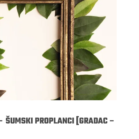
– ŠUMSKI PROPLANCI [GRADAC –