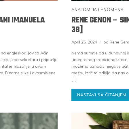
ANATOMIJA FENOMENA
DANI IMANUELA
RENE GENON – SI
38]
April 26, 2024
od Rene Gen
o sa engleskog Jovica Aćin
Nema sumnje da u duhovnoj is
ćanjima sekretara i prijatelja
„integralnog tradicionalizma“,
talne filozofije, u ovom
možemo označiti njegove učite
m. Bizarne slike i dvosmislene
mestu, izričito odbija da nas 
[…]
NASTAVI SA ČITANJEM