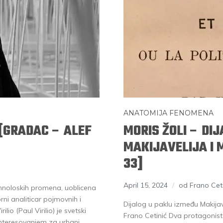
ANATOMIJA FENOMENA
 [GRADAC – ALEF
MORIS ŽOLI – DI
MAKIJAVELIJA I 
33]
April 15, 2024
od Frano Ceti
tehnoloskih promena, uoblicena
orni analiticar pojmovnih i
Dijalog u paklu između Makijave
lio (Paul Virilio) je svetski
Frano Cetinić Dva protagonista
 interesovanjem za urbani