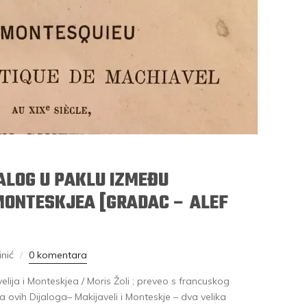
JALOG U PAKLU IZMEĐU
MONTESKJEA [GRADAC – ALEF
nić
0 komentara
lija i Monteskjea / Moris Žoli ; preveo s francuskog
 ovih Dijaloga– Makijaveli i Monteskje – dva velika