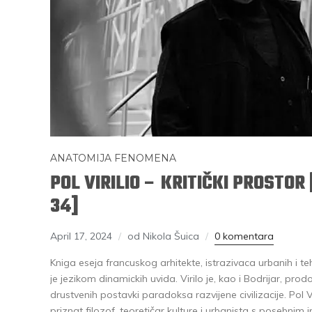
ANATOMIJA FENOMENA
POL VIRILIO – KRITIČKI PROSTOR
34]
April 17, 2024
od Nikola Šuica
0 komentara
Kniga eseja francuskog arhitekte, istrazivaca urbanih i 
je jezikom dinamickih uvida. Virilo je, kao i Bodrijar, prod
drustvenih postavki paradoksa razvijene civilizacije. Pol Viri
priznat filozof, teoretičar kulture i urbanista s posebnim