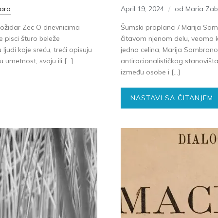
ara
April 19, 2024
od Maria Za
 Božidar Zec O dnevnicima
Šumski proplanci / Marija Sam
e pisci šturo beleže
čitavom njenom delu, veoma k
ljudi koje sreću, treći opisuju
jedna celina, Marija Sambrano 
u umetnost, svoju ili […]
antiracionalističkog stanovišt
između osobe i […]
NASTAVI SA ČITANJEM