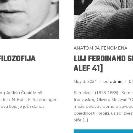
ANATOMIJA FENOMENA
FILOZOFIJA
LUJ FERDINAND S
ALEF 41]
May 3, 2024
od
admin
0
eskog Anđela Čupić Među
Semelvajs (1818-1865) : Semelva
stein, N. Bohr, E. Schrödinger i
francuskog Olivera Milićević “
rava koja je još i danas
može delovati pomalo suvopar
pojedinosti i brojki, usled izv
biće […]