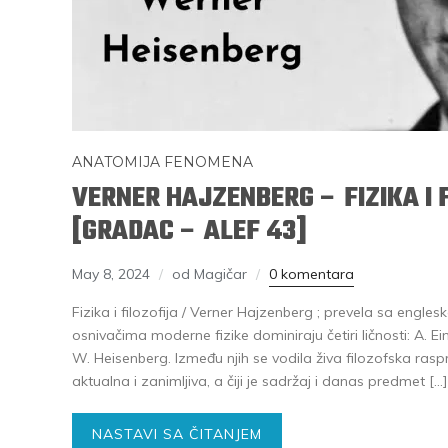
ANATOMIJA FENOMENA
VERNER HAJZENBERG – FIZIKA I 
[GRADAC – ALEF 43]
May 8, 2024
od Magičar
0 komentara
Fizika i filozofija / Verner Hajzenberg ; prevela sa engl
osnivačima moderne fizike dominiraju četiri ličnosti: A. Ein
W. Heisenberg. Između njih se vodila živa filozofska rasp
aktualna i zanimljiva, a čiji je sadržaj i danas predmet […]
NASTAVI SA ČITANJEM