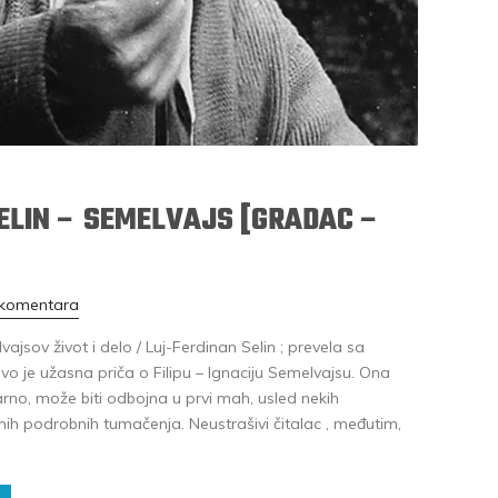
ELIN – SEMELVAJS [GRADAC –
 komentara
jsov život i delo / Luj-Ferdinan Selin ; prevela sa
Ovo je užasna priča o Filipu – Ignaciju Semelvajsu. Ona
no, može biti odbojna u prvi mah, usled nekih
esnih podrobnih tumačenja. Neustrašivi čitalac , međutim,