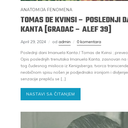
ANATOMIJA FENOMENA
TOMAS DE KVINSI – POSLEDNJI 
KANTA [GRADAC – ALEF 39]
April 29, 2024
od
admin
0 komentara
Poslednji dani Imanuela Kanta / Tomas de Kvinsi ; preve
Opis poslednjih trenutaka Imanuela Kanta, zasnovan na se
tog čudesnog mislioca iz Kenigsberga, tvorca transcenden
neobičnom spisu nošen je podjednako ironijom i divljenje
senzacije prepliću se […]
NASTAVI SA ČITANJEM