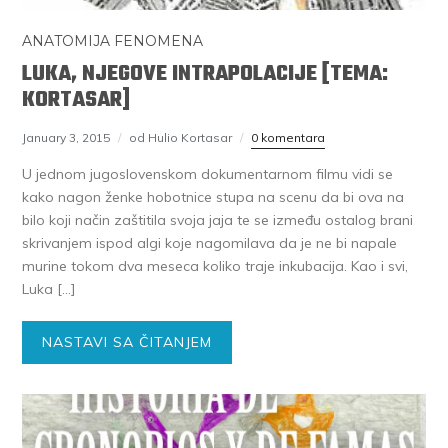
ANATOMIJA FENOMENA
LUKA, NJEGOVE INTRAPOLACIJE [TEMA:
KORTASAR]
January 3, 2015
od Hulio Kortasar
0 komentara
U jednom jugoslovenskom dokumentarnom filmu vidi se
kako nagon ženke hobotnice stupa na scenu da bi ova na
bilo koji način zaštitila svoja jaja te se između ostalog brani
skrivanjem ispod algi koje nagomilava da je ne bi napale
murine tokom dva meseca koliko traje inkubacija. Kao i svi,
Luka […]
NASTAVI SA ČITANJEM