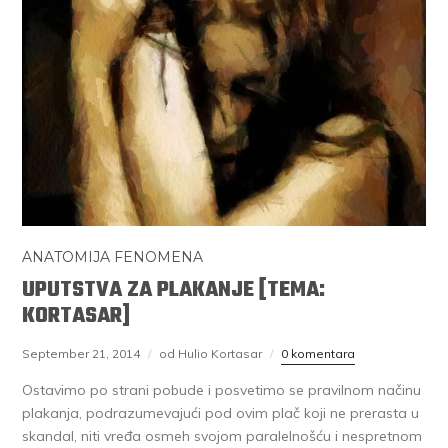
ANATOMIJA FENOMENA
UPUTSTVA ZA PLAKANJE [TEMA:
KORTASAR]
September 21, 2014
od Hulio Kortasar
0 komentara
Ostavimo po strani pobude i posvetimo se pravilnom načinu
plakanja, podrazumevajući pod ovim plač koji ne prerasta u
skandal, niti vređa osmeh svojom paralelnošću i nespretnom