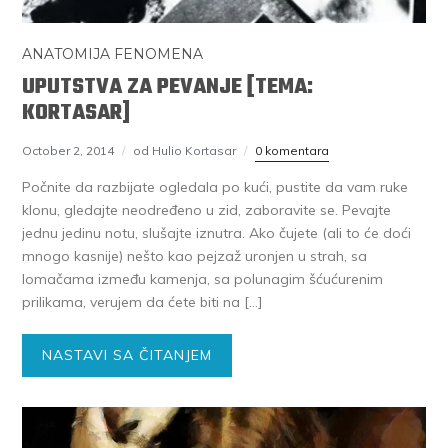
ANATOMIJA FENOMENA
UPUTSTVA ZA PEVANJE [TEMA:
KORTASAR]
October 2, 2014
od Hulio Kortasar
0 komentara
Počnite da razbijate ogledala po kući, pustite da vam ruke
klonu, gledajte neodređeno u zid, zaboravite se. Pevajte
jednu jedinu notu, slušajte iznutra. Ako čujete (ali to će doći
mnogo kasnije) nešto kao pejzaž uronjen u strah, sa
lomačama između kamenja, sa polunagim šćućurenim
prilikama, verujem da ćete biti na […]
NASTAVI SA ČITANJEM