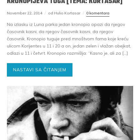
KRONOPIJEVA TUGA [TEMA: KORTASAR]
November 22, 2014
od Hulio Kortasar
0 komentara
Na izlasku iz Luna parka jedan kronopio opazi da njegov
časovnik kasni, da njegov časovnik kasni, da njegov
časovnik. Kronopio tuguje pred mnoštvom fama koje kreću
ulicom Korijentes u 11 i 20 a on, jedan zelen i vlažan obejkat,
odlazi u 11 i četvrt. Kronopio razmišlja: “Kasno je, ali za […]
NASTAVI SA ČITANJEM