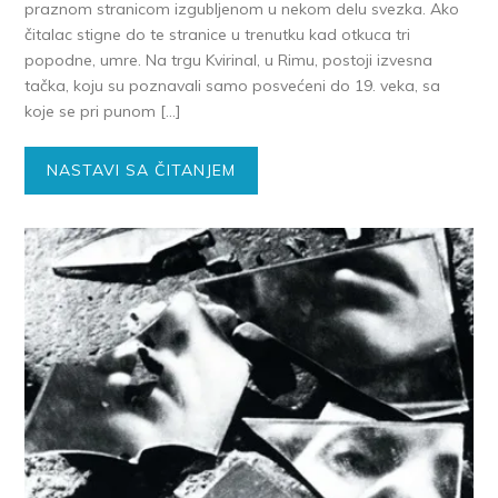
praznom stranicom izgubljenom u nekom delu svezka. Ako
čitalac stigne do te stranice u trenutku kad otkuca tri
popodne, umre. Na trgu Kvirinal, u Rimu, postoji izvesna
tačka, koju su poznavali samo posvećeni do 19. veka, sa
koje se pri punom […]
NASTAVI SA ČITANJEM