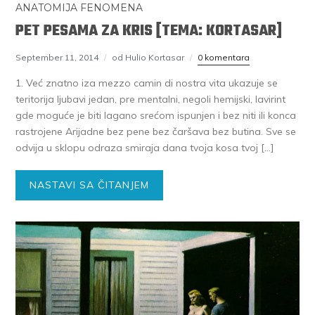
ANATOMIJA FENOMENA
PET PESAMA ZA KRIS [TEMA: KORTASAR]
September 11, 2014
od Hulio Kortasar
0 komentara
1. Već znatno iza mezzo camin di nostra vita ukazuje se
teritorija ljubavi jedan, pre mentalni, negoli hemijski, lavirint
gde moguće je biti lagano srećom ispunjen i bez niti ili konca
rastrojene Arijadne bez pene bez čaršava bez butina. Sve se
odvija u sklopu odraza smiraja dana tvoja kosa tvoj […]
NASTAVI SA ČITANJEM