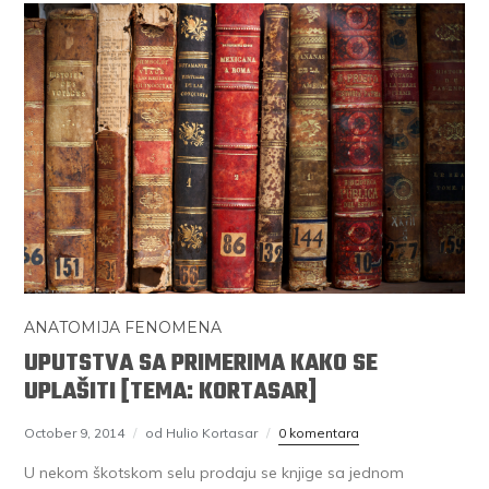
ANATOMIJA FENOMENA
UPUTSTVA SA PRIMERIMA KAKO SE
UPLAŠITI [TEMA: KORTASAR]
October 9, 2014
od Hulio Kortasar
0 komentara
U nekom škotskom selu prodaju se knjige sa jednom