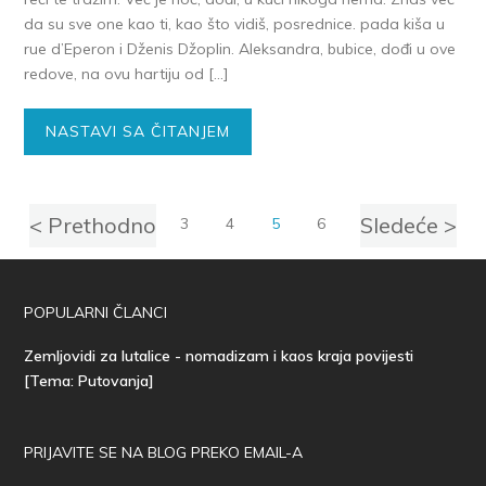
da su sve one kao ti, kao što vidiš, posrednice. pada kiša u
rue d’Eperon i Dženis Džoplin. Aleksandra, bubice, dođi u ove
redove, na ovu hartiju od […]
NASTAVI SA ČITANJEM
< Prethodno
Sledeće >
1
…
3
4
5
6
7
POPULARNI ČLANCI
Zemljovidi za lutalice - nomadizam i kaos kraja povijesti
[Tema: Putovanja]
PRIJAVITE SE NA BLOG PREKO EMAIL-A