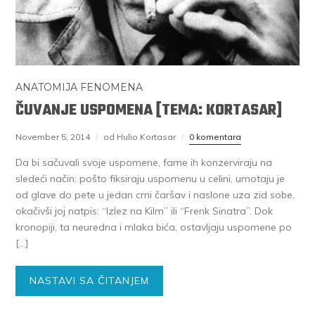
ANATOMIJA FENOMENA
ČUVANJE USPOMENA [TEMA: KORTASAR]
November 5, 2014
od Hulio Kortasar
0 komentara
Da bi sačuvali svoje uspomene, fame ih konzerviraju na
sledeći način: pošto fiksiraju uspomenu u celini, umotaju je
od glave do pete u jedan crni čaršav i naslone uza zid sobe,
okačivši joj natpis: “Izlez na Kilm” ili “Frenk Sinatra”. Dok
kronopiji, ta neuredna i mlaka bića, ostavljaju uspomene po
[…]
NASTAVI SA ČITANJEM