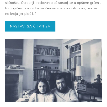
sličnošću. Osrednji i redovan plač sastoji se u opštem grčenju
lica i grčevitom zvuku praćenom suzama i slinama, ove su
na kraju, jer plač […]
NASTAVI SA ČITANJEM