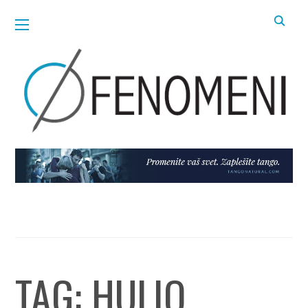
TAG:
HULIO