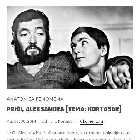
ANATOMIJA FENOMENA
PRIĐI, ALEKSANDRA [TEMA: KORTASAR]
August 30, 2014
od Hulio Kortasar
0 komentara
Priđi, Aleksandra Priđi bubice, ovde, kraj mene, priljubljenu uz
reči te tražim. Već je noć, dođi, u kući nikoga nema. Znaš već