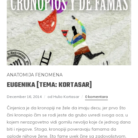
ANATOMIJA FENOMENA
EUGENIKA [TEMA: KORTASAR]
December 16, 2014
od Hulio Kortasar
0 komentara
Činjenica je da kronopiji ne žele da imaju decu, jer prvo što
čini kronopio čim se rodi jeste da grubo uvredi svoga oca, u
kojem nerazgovetno vidi gomilu nevolja koje će jednog dana
biti i njegove. Stoga, kronopiji poveravaju famama da
oplode njihove žene, što fame uvek čine sa zadovoljstvom,