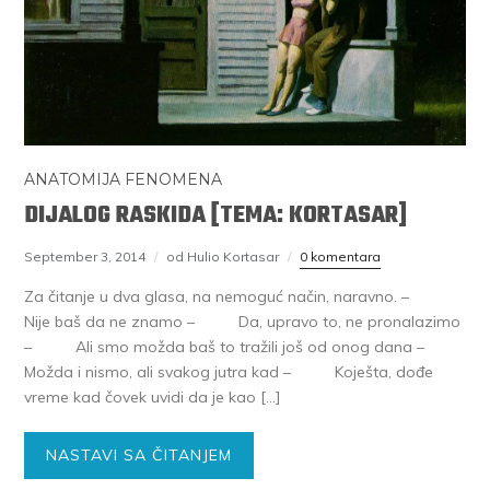
ANATOMIJA FENOMENA
DIJALOG RASKIDA [TEMA: KORTASAR]
September 3, 2014
od Hulio Kortasar
0 komentara
Za čitanje u dva glasa, na nemoguć način, naravno. –
Nije baš da ne znamo – Da, upravo to, ne pronalazimo
– Ali smo možda baš to tražili još od onog dana –
Možda i nismo, ali svakog jutra kad – Koješta, dođe
vreme kad čovek uvidi da je kao […]
NASTAVI SA ČITANJEM