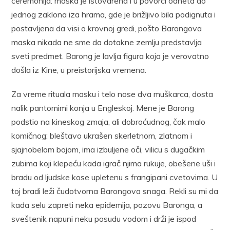
ceremonija: maska je istovarena i u povorci odneta do
jednog zaklona iza hrama, gde je brižljivo bila podignuta i
postavljena da visi o krovnoj gredi, pošto Barongova
maska nikada ne sme da dotakne zemlju predstavlja
sveti predmet. Barong je lavlja figura koja je verovatno
došla iz Kine, u preistorijska vremena.
Za vreme rituala masku i telo nose dva muškarca, dosta
nalik pantomimi konja u Engleskoj. Mene je Barong
podstio na kineskog zmaja, ali dobroćudnog, čak malo
komičnog: bleštavo ukrašen skerletnom, zlatnom i
sjajnobelom bojom, ima izbuljene oči, vilicu s dugačkim
zubima koji klepeću kada igrač njima rukuje, obešene uši i
bradu od ljudske kose upletenu s frangipani cvetovima. U
toj bradi leži čudotvorna Barongova snaga. Rekli su mi da
kada selu zapreti neka epidemija, pozovu Baronga, a
sveštenik napuni neku posudu vodom i drži je ispod