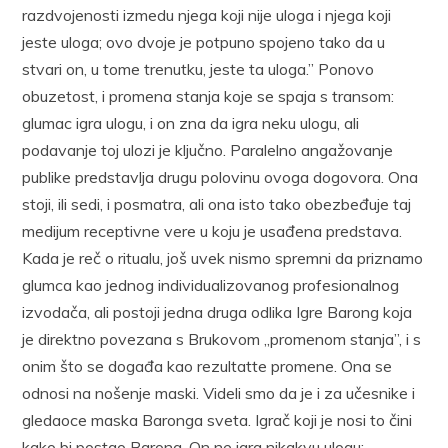
razdvojenosti izmedu njega koji nije uloga i njega koji
jeste uloga; ovo dvoje je potpuno spojeno tako da u
stvari on, u tome trenutku, jeste ta uloga.” Ponovo
obuzetost, i promena stanja koje se spaja s transom:
glumac igra ulogu, i on zna da igra neku ulogu, ali
podavanje toj ulozi je ključno. Paralelno angažovanje
publike predstavlja drugu polovinu ovoga dogovora. Ona
stoji, ili sedi, i posmatra, ali ona isto tako obezbeđuje taj
medijum receptivne vere u koju je usađena predstava.
Kada je reč o ritualu, još uvek nismo spremni da priznamo
glumca kao jednog individualizovanog profesionalnog
izvodača, ali postoji jedna druga odlika Igre Barong koja
je direktno povezana s Brukovom „promenom stanja”, i s
onim što se događa kao rezultatte promene. Ona se
odnosi na nošenje maski. Videli smo da je i za učesnike i
gledaoce maska Baronga sveta. Igrač koji je nosi to čini
kako bi postao Barong. On ne igra nikakvu ulogu;