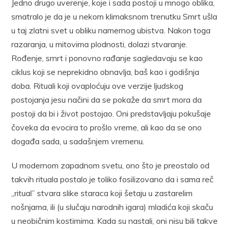
Jedno drugo uverenje, koje i sada postoji u mnogo oblika,
smatralo je da je u nekom klimaksnom trenutku Smrt ušla
u taj zlatni svet u obliku namernog ubistva. Nakon toga
razaranja, u mitovima plodnosti, dolazi stvaranje.
Rođenje, srnrt i ponovno rađanje sagledavaju se kao
ciklus koji se neprekidno obnavlja, baš kao i godišnja
doba. Rituali koji ovaploćuju ove verzije ljudskog
postojanja jesu načini da se pokaže da smrt mora da
postoji da bi i život postojao. Oni predstavljaju pokušaje
čoveka da evocira to prošlo vreme, ali kao da se ono
događa sada, u sadašnjem vremenu.
U modernom zapadnom svetu, ono što je preostalo od
takvih rituala postalo je toliko fosilizovano da i sama reč
„ritual” stvara slike staraca koji šetaju u zastarelim
nošnjama, ili (u slučaju narodnih igara) mladića koji skaču
u neobičnim kostimima. Kada su nastali, oni nisu bili takve