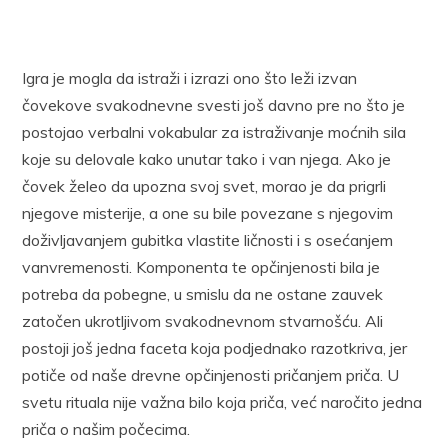
Igra je mogla da istraži i izrazi ono što leži izvan
čovekove svakodnevne svesti još davno pre no što je
postojao verbalni vokabular za istraživanje moćnih sila
koje su delovale kako unutar tako i van njega. Ako je
čovek želeo da upozna svoj svet, morao je da prigrli
njegove misterije, a one su bile povezane s njegovim
doživljavanjem gubitka vlastite ličnosti i s osećanjem
vanvremenosti. Komponenta te opčinjenosti bila je
potreba da pobegne, u smislu da ne ostane zauvek
zatočen ukrotljivom svakodnevnom stvarnošću. Ali
postoji još jedna faceta koja podjednako razotkriva, jer
potiče od naše drevne opčinjenosti pričanjem priča. U
svetu rituala nije važna bilo koja priča, već naročito jedna
priča o našim počecima.