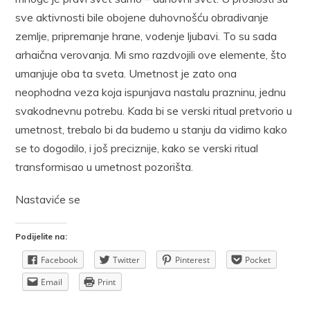
sve aktivnosti bile obojene duhovnošću obradivanje
zemlje, pripremanje hrane, vodenje ljubavi. To su sada
arhaična verovanja. Mi smo razdvojili ove elemente, što
umanjuje oba ta sveta. Umetnost je zato ona
neophodna veza koja ispunjava nastalu prazninu, jednu
svakodnevnu potrebu. Kada bi se verski ritual pretvorio u
umetnost, trebalo bi da budemo u stanju da vidimo kako
se to dogodilo, i još preciznije, kako se verski ritual
transformisao u umetnost pozorišta.
Nastaviće se
Podijelite na:
Facebook
Twitter
Pinterest
Pocket
Email
Print