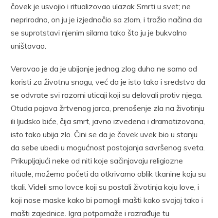
čovek je usvojio i ritualizovao ulazak Smrti u svet; ne
neprirodno, on ju je izjednačio sa zlom, i tražio načina da
se suprotstavi njenim silama tako što ju je bukvalno
uništavao.
Verovao je da je ubijanje jednog zlog duha ne samo od
koristi za životnu snagu, već da je isto tako i sredstvo da
se odvrate svi razorni uticaji koji su delovali protiv njega.
Otuda pojava žrtvenog jarca, prenošenje zla na životinju
ili ljudsko biće, čija smrt, javno izvedena i dramatizovana,
isto tako ubija zlo. Čini se da je čovek uvek bio u stanju
da sebe ubedi u mogućnost postojanja savršenog sveta.
Prikupljajući neke od niti koje sačinjavaju religiozne
rituale, možemo početi da otkrivamo oblik tkanine koju su
tkali. Videli smo lovce koji su postali životinja koju love, i
koji nose maske kako bi pomogli mašti kako svojoj tako i
mašti zajednice. Igra potpomaže i razrađuje tu