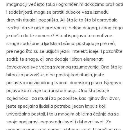
imaginaciji već isto tako i ograničenim dokazima prošlosti
i sadašnjosti, mogu se pratiti duboke veze između
drevnih rituala i pozorišta. Ali šta je to što bi opravdalo
tvrdnju da se neko pretvorio u nekog drugog, i zbog čega
je došlo do te zamene? Ritual ispoljava te emotivne
snage sadržane u ljudskim bićima; postojao je pre reči,
pre nego što su se uključili jezik, intelekt, ideje. I pozorište
sadrži te snage, ali ono dodaje i bitan elemenat
čovekovog sve većeg svesnog razumevanja. Ono što je
bitno za pozorište, a ne postoji kod rituala, jeste
prisustvo individualnog tvorca, dramskog pisca. Njegova
pojava katalizuje tu transformaciju. Ono što ostaje
zajedničko i za ritual i za pozorište, kao njihov živi izvor,
jeste specijalna ljudska potreba, jedan impuls koji
univerzalno postoji, i to u mnogim oblicima čežnja da se
spoje onaj pravi, neposredni svet i duhovni svet. Za
mnoge je pravi svet samo – duhovni svet. U prošlosti su