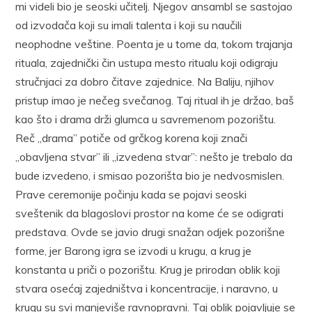
mi videli bio je seoski učitelj. Njegov ansambl se sastojao
od izvodača koji su imali talenta i koji su naučili
neophodne veštine. Poenta je u tome da, tokom trajanja
rituala, zajednički čin ustupa mesto ritualu koji odigraju
stručnjaci za dobro čitave zajednice. Na Baliju, njihov
pristup imao je nečeg svečanog. Taj ritual ih je držao, baš
kao što i drama drži glumca u savremenom pozorištu.
Reč „drama” potiče od grčkog korena koji znači
„obavljena stvar” ili „izvedena stvar”: nešto je trebalo da
bude izvedeno, i smisao pozorišta bio je nedvosmislen.
Prave ceremonije počinju kada se pojavi seoski
sveštenik da blagoslovi prostor na kome će se odigrati
predstava. Ovde se javio drugi snažan odjek pozorišne
forme, jer Barong igra se izvodi u krugu, a krug je
konstanta u priči o pozorištu. Krug je prirodan oblik koji
stvara osećaj zajedništva i koncentracije, i naravno, u
krugu su svi manjeviše ravnopravni. Taj oblik pojavljuje se