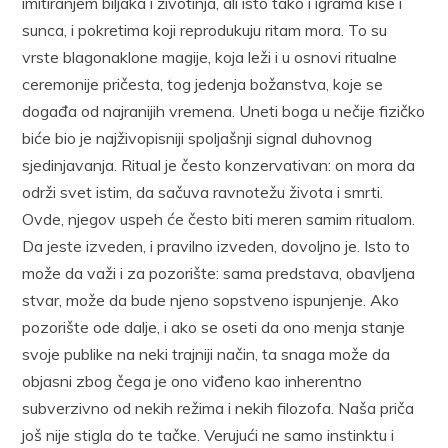
imitiranjem biljaka i životinja, ali isto tako i igrama kiše i
sunca, i pokretima koji reprodukuju ritam mora. To su
vrste blagonaklone magije, koja leži i u osnovi ritualne
ceremonije pričesta, tog jedenja božanstva, koje se
događa od najranijih vremena. Uneti boga u nečije fizičko
biće bio je najživopisniji spoljašnji signal duhovnog
sjedinjavanja. Ritual je često konzervativan: on mora da
održi svet istim, da sačuva ravnotežu života i smrti.
Ovde, njegov uspeh će često biti meren samim ritualom.
Da jeste izveden, i pravilno izveden, dovoljno je. Isto to
može da važi i za pozorište: sama predstava, obavljena
stvar, može da bude njeno sopstveno ispunjenje. Ako
pozorište ode dalje, i ako se oseti da ono menja stanje
svoje publike na neki trajniji način, ta snaga može da
objasni zbog čega je ono viđeno kao inherentno
subverzivno od nekih režima i nekih filozofa. Naša priča
još nije stigla do te tačke. Verujući ne samo instinktu i