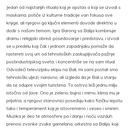
Jedan od najstarijih rituala koji je opstao a koji se izvodi s
maskama, potiče iz kulturne tradicije van fokusa ove
knjige, ali njegovi ga ključni elementi dovode direktno u
dodir s našom temom. Igra Barong sa Balija kombinuje
dramu i religijski obred, posedovanje i predstavu, i izvodi
se u predelu koji čak i jednom zapadnjaku pomaže da
rastereti svoj um od tehnoloških zaokupljivača pažnje
postindustrijskog sveta, i koncentriše se na sam ritual.
Odvodeći televizijsku ekipu na Bali, mi sami postali smo
tehnološki uljezi, naravno, ali izgleda da je Bali u stanju
da se odupre svojim turistima. To ostrvo leži jednu milju
istočno od Jave. Ono je zeleno, bujno i mirno, klima mu je
prijatna, a njegovi stanovnici poseduju kako fizičku lepotu
tako i temperament koji je istovremeno i veseo i smiren.
Muzika je deo te atmosfere pa i danju i noću vazduh
prenosi zvonke zvuke gamelana, orkestra sa Balija, koji