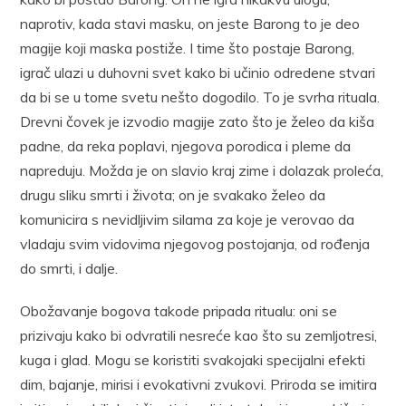
naprotiv, kada stavi masku, on jeste Barong to je deo
magije koji maska postiže. I time što postaje Barong,
igrač ulazi u duhovni svet kako bi učinio odredene stvari
da bi se u tome svetu nešto dogodilo. To je svrha rituala.
Drevni čovek je izvodio magije zato što je želeo da kiša
padne, da reka poplavi, njegova porodica i pleme da
napreduju. Možda je on slavio kraj zime i dolazak proleća,
drugu sliku smrti i života; on je svakako želeo da
komunicira s nevidljivim silama za koje je verovao da
vladaju svim vidovima njegovog postojanja, od rođenja
do smrti, i dalje.
Obožavanje bogova takode pripada ritualu: oni se
prizivaju kako bi odvratili nesreće kao što su zemljotresi,
kuga i glad. Mogu se koristiti svakojaki specijalni efekti
dim, bajanje, mirisi i evokativni zvukovi. Priroda se imitira