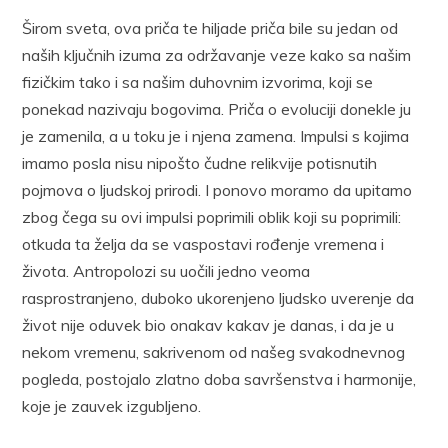
Širom sveta, ova priča te hiljade priča bile su jedan od
naših ključnih izuma za održavanje veze kako sa našim
fizičkim tako i sa našim duhovnim izvorima, koji se
ponekad nazivaju bogovima. Priča o evoluciji donekle ju
je zamenila, a u toku je i njena zamena. Impulsi s kojima
imamo posla nisu nipošto čudne relikvije potisnutih
pojmova o ljudskoj prirodi. I ponovo moramo da upitamo
zbog čega su ovi impulsi poprimili oblik koji su poprimili:
otkuda ta želja da se vaspostavi rođenje vremena i
života. Antropolozi su uočili jedno veoma
rasprostranjeno, duboko ukorenjeno ljudsko uverenje da
život nije oduvek bio onakav kakav je danas, i da je u
nekom vremenu, sakrivenom od našeg svakodnevnog
pogleda, postojalo zlatno doba savršenstva i harmonije,
koje je zauvek izgubljeno.