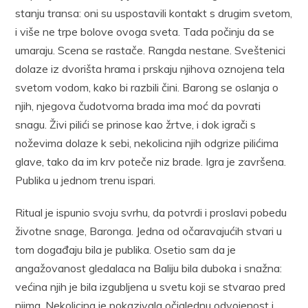
stanju transa: oni su uspostavili kontakt s drugim svetom,
i više ne trpe bolove ovoga sveta. Tada počinju da se
umaraju. Scena se rastače. Rangda nestane. Sveštenici
dolaze iz dvorišta hrama i prskaju njihova oznojena tela
svetom vodom, kako bi razbili čini. Barong se oslanja o
njih, njegova čudotvorna brada ima moć da povrati
snagu. Živi pilići se prinose kao žrtve, i dok igrači s
noževima dolaze k sebi, nekolicina njih odgrize pilićima
glave, tako da im krv poteče niz brade. Igra je završena.
Publika u jednom trenu ispari.
Ritual je ispunio svoju svrhu, da potvrdi i proslavi pobedu
životne snage, Baronga. Jedna od očaravajućih stvari u
tom događaju bila je publika. Osetio sam da je
angažovanost gledalaca na Baliju bila duboka i snažna:
većina njih je bila izgubljena u svetu koji se stvarao pred
njima. Nekolicina je pokazivala očiglednu odvojenost i