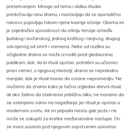
preterivanjem. Mnoge od tema i oblika rituala
predočavaju ranu dramu, i nastavljaju da se sporadično
nanovo pojavljuju tokom njene kasnije istorije. Oboma im
je zajednička sposobnost da otkriju tenzije između
ljudskog i božanskog, jednog kratkog i ranjivog, drugog
odvojenog od smrti i vremena. Neke od razlika su
očigledne drama se može izvoditi pred gledaocima,
publikom, dok, da bi ritual opstao, potrebni su učesnici,
pravi vernici, u njegovoj misteriji; drama se neprekidno
menjala, dok je ritual morao da ostane nepromenljiv. Ne
možemo da znamo kako je tačno izgledao drevni ritual,
ali ako želimo da steknemo približnu sliku, ne moramo da
se oslanjamo samo na nagađanja, jer ritual je opstao u
modernom svetu. Ali on pripada mestu gde jeste i ne
može se zakupiti za kratke međunarodne nastupe. On
se mora susresti pod njegovim sopstvenim uslovima.