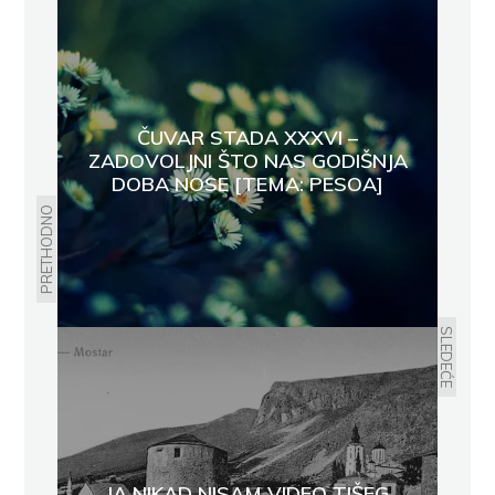
ČUVAR STADA XXXVI –
ZADOVOLJNI ŠTO NAS GODIŠNJA
DOBA NOSE [TEMA: PESOA]
PRETHODNO
SLEDEĆE
JA NIKAD NISAM VIDEO TIŠEG