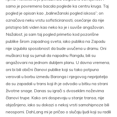
samo je povremeno bacala poglede ka centru kruga. Taj
pogled je opisan kao „balinežanski pogled iskosa”; on
označava neku vrstu sofisticiranosti, osećanje da nije
pristojno biti viden kao neko ko je i suviše angažovan.
Nažalost, ja sam taj pogled primetio kod pozorišne
publike širom zapadnog sveta, iako publika na Zapadu
nije izgubila sposobnost da bude uvučena u dramu. Oni
muškarci koji su jurnuli da napadnu Rangdu, bili su
angažovani na jednom dubljem planu. U davna vremena,
oni bi bili obični članovi publike koji su tako potpuno
verovali u borbu izmedu Baronga i njegovog neprijatelja
da su zapadali u trans koji ih je odvodio u bitku na strani
životne snage. Danas su igrači s dvoseklim noževima
članovi trupe. Kako oni dospevaju u stanje transa, nije
objašnjeno, iako su dokazi o nekoj vrsti samohipnoze bili
neosporni. DahLang mi je pričao o slučaju ljudi koji su radili