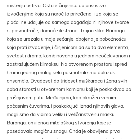
misterija ostrva. Ostaje činjenica da prisustvo
izvođenjima koja su naročito priređena, i za koja se
plaća, ne udaljuje od samoga događaja ni njihove tvorce
ni posmatrače, domaće ili strane. Trajna slika Baronga,
koja se urezala u moje sećanje, obojena je pobožnošću
koja prati izvođenje, i činjenicom da su ta dva elementa,
svetost i drama, kombinovana u jednom neočekivanom i
zastrašujućem klimaksu. Na otvorenom prostoru ispred
hrama jednog malog sela posmatrali smo dolazak
ansambla. Dvadeset do trideset muškaraca i žena svih
doba starosti u otvorenom kamionu koji je poskakivao po
prašnjavom putu. Među njima, kao okružen vernim
počasnim čuvarima, i poskakujući iznad njihovih glava,
mogli smo da vidimo veliku i veličanstvenu masku
Baronga, omiljenog mitološkog stvorenja koje je
posedovalo magičnu snagu. Onda je obavljena prva