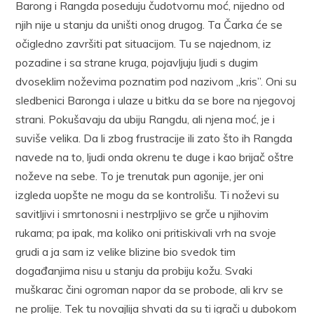
Barong i Rangda poseduju čudotvornu moć, nijedno od
njih nije u stanju da uništi onog drugog. Ta Čarka će se
očigledno završiti pat situacijom. Tu se najednom, iz
pozadine i sa strane kruga, pojavljuju ljudi s dugim
dvoseklim noževima poznatim pod nazivom „kris”. Oni su
sledbenici Baronga i ulaze u bitku da se bore na njegovoj
strani. Pokušavaju da ubiju Rangdu, ali njena moć, je i
suviše velika. Da li zbog frustracije ili zato što ih Rangda
navede na to, ljudi onda okrenu te duge i kao brijač oštre
noževe na sebe. To je trenutak pun agonije, jer oni
izgleda uopšte ne mogu da se kontrolišu. Ti noževi su
savitljivi i smrtonosni i nestrpljivo se grče u njihovim
rukama; pa ipak, ma koliko oni pritiskivali vrh na svoje
grudi a ja sam iz velike blizine bio svedok tim
događanjima nisu u stanju da probiju kožu. Svaki
muškarac čini ogroman napor da se probode, ali krv se
ne prolije. Tek tu novajlija shvati da su ti igrači u dubokom