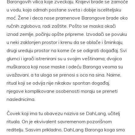
Barongovih vilica koje zveckaju. Krajevi brade se zamoče
u vodu, koja odmah postane sveta i dobije isceliteljsku
moć. Žene i deca nose pramenove Barongove brade oko
ručnih zglobova, radi zaštite. Pošto se maska okači
iznad zemlje, počinju opšte pripreme. Izvodači se povuku
u neki zaklonjen prostor i krenu da se oblače i šminkaju,
drugi ureduju prostor na kome će se odigrati događaj. Svi
glumci i igrači istrenirani su u svojim veštinama; dvojica
muškaraca koji nose maske i odeću Baronga veoma su
uvažavani, a ta uloga se prenosi s oca na sina. Naime,
ritual koji se odvija nije nikakav spontan događaj,
njegove komplikovane osobenosti moraju se preneti
naslednicima.
Čovek koji ima tu obavezu naziva se DahLang, učitelj
rituala. On je ekvivalent savremenom pozorišnom
reditelju. Sasvim prikladno, DahLang Baronga koga smo