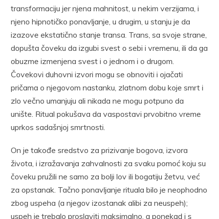
transformaciju jer njena mahnitost, u nekim verzijama, i
njeno hipnotičko ponavljanje, u drugim, u stanju je da
izazove ekstatično stanje transa. Trans, sa svoje strane,
dopušta čoveku da izgubi svest o sebi i vremenu, ili da ga
obuzme izmenjena svest i o jednom i o drugom.
Čovekovi duhovni izvori mogu se obnoviti i ojačati
pričama o njegovom nastanku, zlatnom dobu koje smrt i
zlo večno umanjuju ali nikada ne mogu potpuno da
unište. Ritual pokušava da vaspostavi prvobitno vreme
uprkos sadašnjoj smrtnosti.
On je takođe sredstvo za prizivanje bogova, izvora
života, i izražavanja zahvalnosti za svaku pomoć koju su
čoveku pružili ne samo za bolji lov ili bogatiju žetvu, već
za opstanak. Tačno ponavljanje rituala bilo je neophodno
zbog uspeha (a njegov izostanak alibi za neuspeh);
uspeh je trebalo proslaviti maksimalno, a ponekad i s