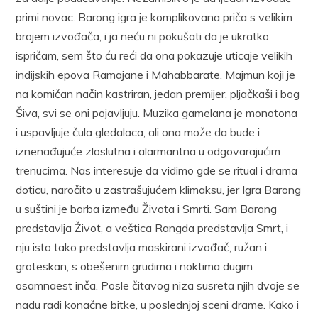
primi novac. Barong igra je komplikovana priča s velikim
brojem izvođača, i ja neću ni pokušati da je ukratko
ispričam, sem što ću reći da ona pokazuje uticaje velikih
indijskih epova Ramajane i Mahabbarate. Majmun koji je
na komičan način kastriran, jedan premijer, pljačkaši i bog
Šiva, svi se oni pojavljuju. Muzika gamelana je monotona
i uspavljuje čula gledalaca, ali ona može da bude i
iznenađujuće zloslutna i alarmantna u odgovarajućim
trenucima. Nas interesuje da vidimo gde se ritual i drama
doticu, naročito u zastrašujućem klimaksu, jer Igra Barong
u suštini je borba između Života i Smrti. Sam Barong
predstavlja Život, a veštica Rangda predstavlja Smrt, i
nju isto tako predstavlja maskirani izvođač, ružan i
groteskan, s obešenim grudima i noktima dugim
osamnaest inča. Posle čitavog niza susreta njih dvoje se
nadu radi konačne bitke, u poslednjoj sceni drame. Kako i