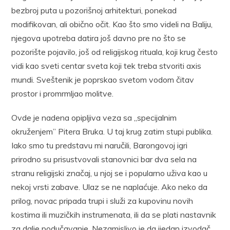
bezbroj puta u pozorišnoj arhitekturi, ponekad
modifikovan, ali obično očit. Kao što smo videli na Baliju,
njegova upotreba datira još davno pre no što se
pozorište pojavilo, još od religijskog rituala, koji krug često
vidi kao sveti centar sveta koji tek treba stvoriti axis
mundi. Sveštenik je poprskao svetom vodom čitav
prostor i promrmljao molitve.
Ovde je nadena opipljiva veza sa „specijalnim
okruženjem” Pitera Bruka. U taj krug zatim stupi publika.
Iako smo tu predstavu mi naručili, Barongovoj igri
prirodno su prisustvovali stanovnici bar dva sela na
stranu religijski značaj, u njoj se i popularno uživa kao u
nekoj vrsti zabave. Ulaz se ne naplaćuje. Ako neko da
prilog, novac pripada trupi i služi za kupovinu novih
kostima ili muzičkih instrumenata, ili da se plati nastavnik
za dalje podučavanje. Nezamislivo je da ijedan izvodač