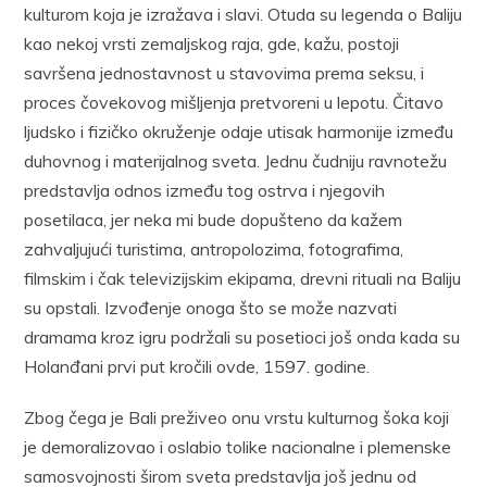
kulturom koja je izražava i slavi. Otuda su legenda o Baliju
kao nekoj vrsti zemaljskog raja, gde, kažu, postoji
savršena jednostavnost u stavovima prema seksu, i
proces čovekovog mišljenja pretvoreni u lepotu. Čitavo
ljudsko i fizičko okruženje odaje utisak harmonije između
duhovnog i materijalnog sveta. Jednu čudniju ravnotežu
predstavlja odnos između tog ostrva i njegovih
posetilaca, jer neka mi bude dopušteno da kažem
zahvaljujući turistima, antropolozima, fotografima,
filmskim i čak televizijskim ekipama, drevni rituali na Baliju
su opstali. Izvođenje onoga što se može nazvati
dramama kroz igru podržali su posetioci još onda kada su
Holanđani prvi put kročili ovde, 1597. godine.
Zbog čega je Bali preživeo onu vrstu kulturnog šoka koji
je demoralizovao i oslabio tolike nacionalne i plemenske
samosvojnosti širom sveta predstavlja još jednu od