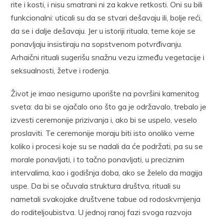
rite i kosti, i nisu smatrani ni za kakve retkosti. Oni su bili
funkcionalni: uticali su da se stvari dešavaju ili, bolje reći,
da se i dalje dešavaju. Jer u istoriji rituala, teme koje se
ponavljaju insistiraju na sopstvenom potvrđivanju.
Arhaični rituali sugerišu snažnu vezu između vegetacije i
seksualnosti, žetve i rodenja.
Život je imao nesigurno uporište na površini kamenitog
sveta: da bi se ojačalo ono što ga je održavalo, trebalo je
izvesti ceremonije prizivanja i, ako bi se uspelo, veselo
proslaviti. Te ceremonije moraju biti isto onoliko verne
koliko i procesi koje su se nadali da će podržati, pa su se
morale ponavljati, i to tačno ponavljati, u preciznim
intervalima, kao i godišnja doba, ako se želelo da magija
uspe. Da bi se očuvala struktura društva, rituali su
nametali svakojake društvene tabue od rodoskvrnjenja
do roditeljoubistva. U jednoj ranoj fazi svoga razvoja