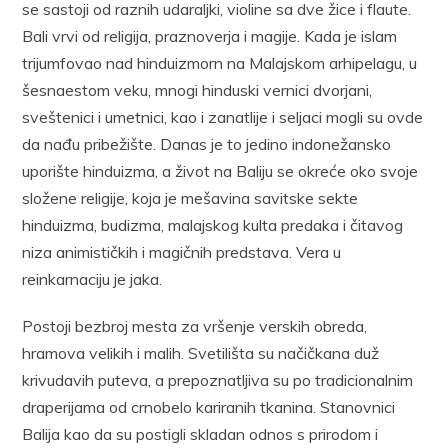
se sastoji od raznih udaraljki, violine sa dve žice i flaute.
Bali vrvi od religija, praznoverja i magije. Kada je islam
trijumfovao nad hinduizmorn na Malajskom arhipelagu, u
šesnaestom veku, mnogi hinduski vernici dvorjani,
sveštenici i umetnici, kao i zanatlije i seljaci mogli su ovde
da nađu pribežište. Danas je to jedino indonežansko
uporište hinduizma, a život na Baliju se okreće oko svoje
složene religije, koja je mešavina savitske sekte
hinduizma, budizma, malajskog kulta predaka i čitavog
niza animističkih i magičnih predstava. Vera u
reinkarnaciju je jaka.
Postoji bezbroj mesta za vršenje verskih obreda,
hramova velikih i malih. Svetilišta su načičkana duž
krivudavih puteva, a prepoznatljiva su po tradicionalnim
draperijama od crnobelo kariranih tkanina. Stanovnici
Balija kao da su postigli skladan odnos s prirodom i