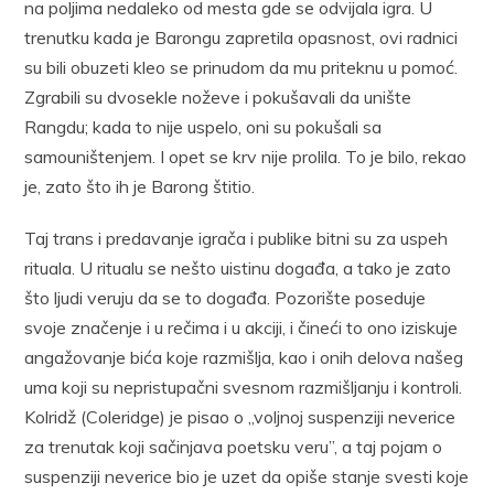
na poljima nedaleko od mesta gde se odvijala igra. U
trenutku kada je Barongu zapretila opasnost, ovi radnici
su bili obuzeti kleo se prinudom da mu priteknu u pomoć.
Zgrabili su dvosekle noževe i pokušavali da unište
Rangdu; kada to nije uspelo, oni su pokušali sa
samouništenjem. I opet se krv nije prolila. To je bilo, rekao
je, zato što ih je Barong štitio.
Taj trans i predavanje igrača i publike bitni su za uspeh
rituala. U ritualu se nešto uistinu događa, a tako je zato
što ljudi veruju da se to događa. Pozorište poseduje
svoje značenje i u rečima i u akciji, i čineći to ono iziskuje
angažovanje bića koje razmišlja, kao i onih delova našeg
uma koji su nepristupačni svesnom razmišljanju i kontroli.
Kolridž (Coleridge) je pisao o „voljnoj suspenziji neverice
za trenutak koji sačinjava poetsku veru”, a taj pojam o
suspenziji neverice bio je uzet da opiše stanje svesti koje