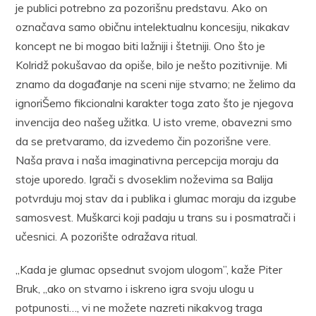
je publici potrebno za pozorišnu predstavu. Ako on
označava samo običnu intelektualnu koncesiju, nikakav
koncept ne bi mogao biti lažniji i štetniji. Ono što je
Kolridž pokušavao da opiše, bilo je nešto pozitivnije. Mi
znamo da događanje na sceni nije stvarno; ne želimo da
ignoriŠemo fikcionalni karakter toga zato što je njegova
invencija deo našeg užitka. U isto vreme, obavezni smo
da se pretvaramo, da izvedemo čin pozorišne vere.
Naša prava i naša imaginativna percepcija moraju da
stoje uporedo. Igrači s dvoseklim noževima sa Balija
potvrduju moj stav da i publika i glumac moraju da izgube
samosvest. Muškarci koji padaju u trans su i posmatrači i
učesnici. A pozorište odražava ritual.
„Kada je glumac opsednut svojom ulogom”, kaže Piter
Bruk, ,,ako on stvarno i iskreno igra svoju ulogu u
potpunosti…, vi ne možete nazreti nikakvog traga