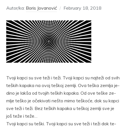
Autor/ka:
Boris Jovanović
February 18, 2018
Tvo­ji kap­ci su sve te­ži i te­ži. Tvo­ji kap­ci su naj­te­ži od svih
te­ških ka­pa­ka na ovoj te­škoj ze­mlji. Ova te­ška ze­mlja je­
di­no je lak­ša od tvo­jih te­ških ka­pa­ka. Od ove te­ške ze­
mlje te­ško je oče­ki­va­ti ne­što mi­mo te­ško­će, dok su kap­ci
sve te­ži i te­ži. Bez te­ških ka­pa­ka u te­škoj ze­mlji sve je
još te­že i te­že…
Tvo­ji kap­ci su te­ški. Tvo­ji kap­ci su sve te­ži i te­ži dok te­