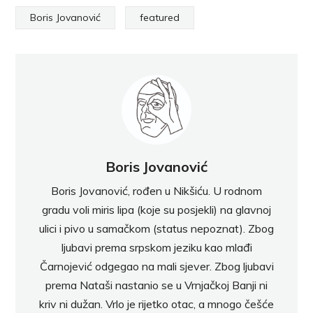
Boris Jovanović
featured
Boris Jovanović
Boris Jovanović, rođen u Nikšiću. U rodnom
gradu voli miris lipa (koje su posjekli) na glavnoj
ulici i pivo u samačkom (status nepoznat). Zbog
ljubavi prema srpskom jeziku kao mlađi
Čarnojević odgegao na mali sjever. Zbog ljubavi
prema Nataši nastanio se u Vrnjačkoj Banji ni
kriv ni dužan. Vrlo je rijetko otac, a mnogo češće