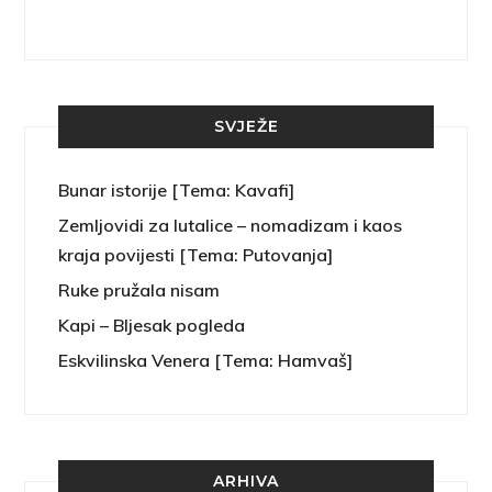
SVJEŽE
Bunar istorije [Tema: Kavafi]
Zemljovidi za lutalice – nomadizam i kaos
kraja povijesti [Tema: Putovanja]
Ruke pružala nisam
Kapi – Bljesak pogleda
Eskvilinska Venera [Tema: Hamvaš]
ARHIVA