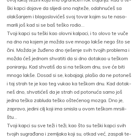
ški kap­ci do­ja­ve da sli­je­di ono naj­te­že, odah­nu­ćeš sa
olak­ša­njem i bla­go­slo­vi­ćeš svoj to­var ko­jim su te na­sa­
ma­ri­li još kad si se baš te­ško ro­dio…
Tvo­ji kap­ci su te­ški kao olov­ni kal­pa­ci, i to olo­vo te vu­če
na dno na ko­jem je mo­žda sve mno­go lak­še ne­go što se
či­ni. Mo­žda je žu­đe­no dno rje­še­nje svih tvo­jih pro­ble­ma i
mo­žda ćeš jed­nom shva­ti­ti da si dno do­ta­kao u te­škom
po­ni­ra­nju. Kad shva­tiš da si na te­škom dnu, sve će bi­ti
mno­go lak­še. Do­sad si se, ko­ba­ja­gi, pla­šio da ne po­to­neš
i taj strah te je kao teg vu­kao ka te­škom dnu. Kad do­tak­
neš dno, shva­ti­ćeš da je strah od po­to­nu­ća sa­mo još
jed­na te­ška za­blu­da te­ško ošte­će­nog mo­zga. Dno je,
za­pra­vo, je­di­ni cilj ko­ji ima smi­sla u ovom te­škom mr­si­li­
štu…
Tvo­ji kap­ci su sve te­ži i te­ži, kao što su te­ški kap­ci svih
tvo­jih su­gra­đa­na i ze­mlja­ka ko­ji su, ot­kad već, za­spa­li te­