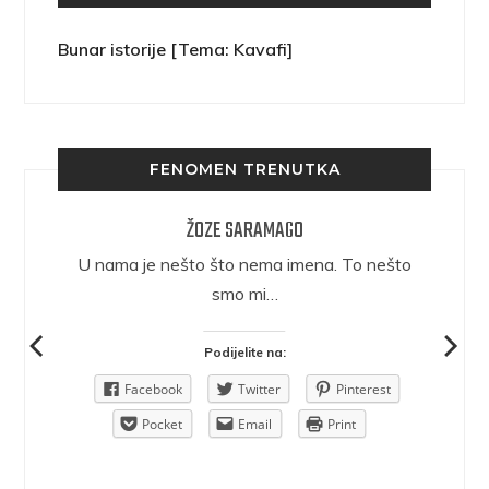
Bunar istorije [Tema: Kavafi]
FENOMEN TRENUTKA
ŽOZE SARAMAGO
epričava
U nama je nešto što nema imena. To nešto
ra.
smo mi…
Podijelite na:
Pinterest
Facebook
Twitter
Pinterest
rint
Pocket
Email
Print