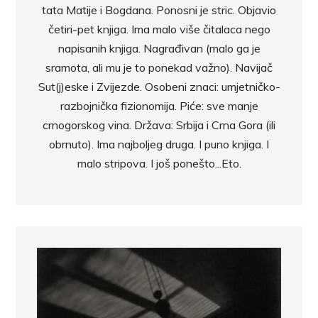
tata Matije i Bogdana. Ponosni je stric. Objavio
četiri-pet knjiga. Ima malo više čitalaca nego
napisanih knjiga. Nagrađivan (malo ga je
sramota, ali mu je to ponekad važno). Navijač
Sut(j)eske i Zvijezde. Osobeni znaci: umjetničko-
razbojnička fizionomija. Piće: sve manje
crnogorskog vina. Država: Srbija i Crna Gora (ili
obrnuto). Ima najboljeg druga. I puno knjiga. I
malo stripova. I još ponešto...Eto.