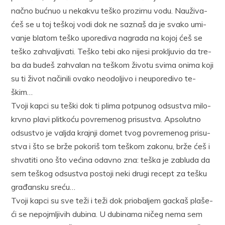
nač­no buć­nuo u ne­ka­kvu te­ško pro­zir­nu vo­du. Na­u­ži­va­
ćeš se u toj te­škoj vo­di dok ne sa­znaš da je sva­ko umi­
va­nje bla­tom te­ško upo­re­di­va na­gra­da na ko­joj ćeš se
te­ško za­hva­lji­va­ti. Te­ško te­bi ako ni­je­si pro­klju­vio da tre­
ba da bu­deš za­hva­lan na te­škom ži­vo­tu svi­ma oni­ma ko­ji
su ti ži­vot na­či­ni­li ova­ko neo­do­lji­vo i ne­u­po­re­di­vo te­
škim…
Tvo­ji kap­ci su te­ški dok ti pli­ma pot­pu­nog od­su­stva mi­lo­
krv­no pla­vi plit­ko­ću po­vre­me­nog pri­su­stva. Ap­so­lut­no
od­su­stvo je valj­da kraj­nji do­met tvog po­vre­me­nog pri­su­
stva i što se br­že po­ko­riš tom te­škom za­ko­nu, br­že ćeš i
shva­ti­ti ono što ve­ći­na odav­no zna: te­ška je za­blu­da da
sem te­škog od­su­stva po­sto­ji ne­ki dru­gi re­cept za te­šku
gra­đan­sku sre­ću…
Tvo­ji kap­ci su sve te­ži i te­ži dok pri­o­ba­ljem gac­kaš pla­še­
ći se ne­pojm­lji­vih du­bi­na. U du­bi­na­ma ni­čeg ne­ma sem