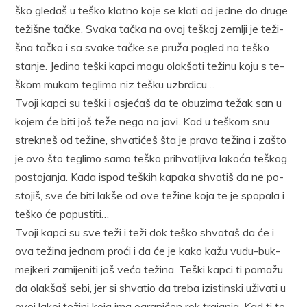
ško gle­daš u te­ško klat­no ko­je se kla­ti od jed­ne do dru­ge
te­ži­šne tač­ke. Sva­ka tač­ka na ovoj te­škoj ze­mlji je te­ži­
šna tač­ka i sa sva­ke tač­ke se pru­ža po­gled na te­ško
sta­nje. Je­di­no te­ški kap­ci mo­gu olak­ša­ti te­ži­nu ko­ju s te­
škom mu­kom te­gli­mo niz te­šku uz­br­di­cu…
Tvo­ji kap­ci su te­ški i osje­ćaš da te ob­u­zi­ma te­žak san u
ko­jem će bi­ti još te­že ne­go na ja­vi. Kad u te­škom snu
strek­neš od te­ži­ne, shva­ti­ćeš šta je pra­va te­ži­na i za­što
je ovo što te­gli­mo sa­mo te­ško pri­hva­tlji­va la­ko­ća te­škog
po­sto­ja­nja. Ka­da is­pod te­ških ka­pa­ka shva­tiš da ne po­
sto­jiš, sve će bi­ti lak­še od ove te­ži­ne ko­ja te je spo­pa­la i
te­ško će po­pu­sti­ti…
Tvo­ji kap­ci su sve te­ži i te­ži dok te­ško shva­taš da će i
ova te­ži­na jed­nom pro­ći i da će je ka­ko ka­žu vu­du-buk­
mej­ke­ri za­mi­je­ni­ti još ve­ća te­ži­na. Te­ški kap­ci ti po­ma­žu
da olak­šaš se­bi, jer si shva­tio da tre­ba iz­i­stin­ski uži­va­ti u
ovoj la­koj te­ži­ni ko­ja ima ogra­ni­čen rok tra­ja­nja. Kad ti te­