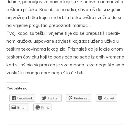
du­bi­ne, po­na­vljaš za oni­ma ko­ji su se odav­no na­mno­ži­li u
te­škom pli­ća­ku. Kao ri­bi­ca na udi­ci, shva­taš da si iz­gu­bio
naj­va­žni­ju bit­ku ko­ja i ne bi bi­la to­li­ko te­ška i va­žna da si
na vri­je­me pro­gu­tao pre­po­zna­ti ma­mac…
Tvo­ji kap­ci su te­ški i vri­je­me ti je da se pre­pu­stiš li­be­ral­
nom kru­žo­ku uspa­va­ne sa­vje­sti ko­ja za­slu­že­no uži­va u
te­škim te­ko­vi­na­ma la­kog zla. Pri­zna­ješ da je lak­še onom
te­škom čo­vje­ku ko­ji te pod­sje­ća na se­be iz onih vre­me­na
kad si još bio si­gu­ran da je sve mno­go te­že ne­go što smo
za­slu­ži­li i mno­go go­re ne­go što će bi­ti…
Podijelite na:
Facebook
Twitter
Pinterest
Pocket
Email
Print