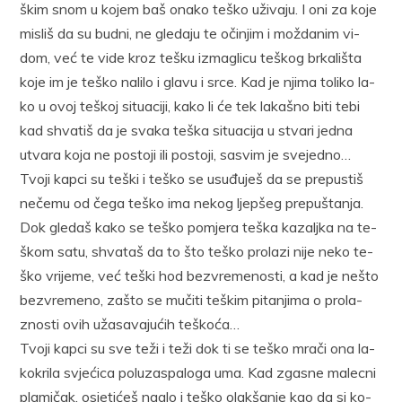
škim snom u ko­jem baš ona­ko te­ško uži­va­ju. I oni za ko­je
mi­sliš da su bud­ni, ne gle­da­ju te oči­njim i mo­žda­nim vi­
dom, već te vi­de kroz te­šku iz­ma­gli­cu te­škog br­ka­li­šta
ko­je im je te­ško na­li­lo i gla­vu i sr­ce. Kad je nji­ma to­li­ko la­
ko u ovoj te­škoj si­tu­a­ci­ji, ka­ko li će tek la­ka­šno bi­ti te­bi
kad shva­tiš da je sva­ka te­ška si­tu­a­ci­ja u stva­ri jed­na
utva­ra ko­ja ne po­sto­ji ili po­sto­ji, sa­svim je sve­jed­no…
Tvo­ji kap­ci su te­ški i te­ško se usu­đu­ješ da se pre­pu­stiš
ne­če­mu od če­ga te­ško ima ne­kog ljep­šeg pre­pu­šta­nja.
Dok gle­daš ka­ko se te­ško po­mje­ra te­ška ka­zalj­ka na te­
škom sa­tu, shva­taš da to što te­ško pro­la­zi ni­je ne­ko te­
ško vri­je­me, već te­ški hod bez­vre­me­no­sti, a kad je ne­što
bez­vre­me­no, za­što se mu­či­ti te­škim pi­ta­nji­ma o pro­la­
zno­sti ovih uža­sa­va­ju­ćih te­ško­ća…
Tvo­ji kap­ci su sve te­ži i te­ži dok ti se te­ško mra­či ona la­
ko­kri­la svje­ći­ca po­lu­za­spa­lo­ga uma. Kad zga­sne ma­lec­ni
pla­mi­čak, osje­ti­ćeš na­glo i te­ško olak­ša­nje kao da si ko­