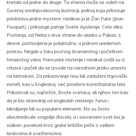
kretala od jedne do druge. Ta shema može se videti na
čuvenoj srednjovekovnoj ilustraciji, jedinoj koja prikazuje
predstavu jedne mystere; naslikao ju je Žan Fuke (Jean
Fouquet), i prikazuje patnje Svete Apolonije. Cela slika
Postanja, od Neba s leve strane do ulaska u Pakao, s
desne, postavljena je polukružno, u jednom uredenom
potezu. Negde u toku poznog dvanaestog i početkom
trinaestog veka, francuske misterije i mirakuli izašli su iz
crkava i počeli da se izvode na narodnom jeziku umesto
na latinskom. Za prikazivanje nisu bili zaduženi trgovački
esnafi, kao u Engleskoj, već posebno konstituisana tela.
Prikazivali su, najčešće, živote svetaca, ali njihov ton kao
da je bio skaredniji od engleskih misterija: farsa i
lakrdijanje bili su popularni elementi, što su često
obezbedivale vragolije đavola, a i savremeni svet bio je
oslikan, ponekad kroz grube kritičke priče o velikim
lordovima ili sveštenicima.