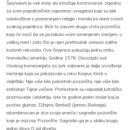
Šesnaesti je vek imao da istražuje kontroverze, zajedno
sa svim pojedinačnim naporima i snagama koje su bile
oslobođene s pomeranjem religije i morala ka areni svesti
svakog pojedinca. Biće to sasvim druga vrsta pozorišta,
koja će moći da se pozabavi ovim izmenjenim stanjem, u
velikoj meri i zato što je njen prethodnik ostavio zalihe
korisnih rekvizita. Ove činjenice pokazuju jednu retku
hronološku simetriju. Godine 1576. Diocizijski sud
Visokog komesarijata za Jork zabranio je dalje izvođenje
misterije koja se prikazivala u crkvi Korpus Kristi u
Vejkfildu. Nije više bilo pokretnih pozorišta, nije više bilo
imitiranja Tajne večere. Protestanti su napadali katoličko
praznoverje i idolatriju. Iste te godine jedan stolar koji je
postao glumac, Džejms Berbidž (James Burbage),
iskombinovao je dva svoja umeća i sagradio pozorište
koje je nazvao Pozorište. Sagradio ga je u obliku kruga,
jedno slovo O od drveta.