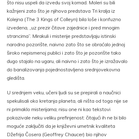
što nisu uspeli da izvedu svoj komad. Moleri su bili
kažnjeni zato što je njihova predstava Tri kralja iz
Kolejna (The 3 Kings of Colleyn) bila loše i konfuzno
izvedena, ,,uz prezir čitave zajednice i pred mnogim
strancima”. Mirakuli i misterije predstavljaju istinski
narodno pozorište, naivno zato što se obraćalo jednoj
široko nepismenoj publici i zato što je pozorište tako
dugo stajalo na ugaru, ali naivno i zato što je izražavalo
do banalizovanja pojednostavljena srednjovekovna
gledišta.
U srednjem veku, učeni ljudi su se prepirali a naučnici
spekulisali oko kretanja planeta, ali ništa od toga nije se
ni primaklo misterijama; nisu one ni kao tekstovi
pokazivale neku veliku prefinjenost: čitajući ih ne bi bilo
moguće zaključiti da je književni umetnik kvaliteta
Džefrija Čosera (Geoffrey Chaucer) bio njihov