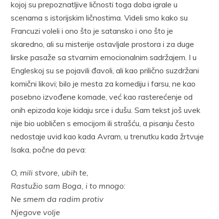
kojoj su prepoznatljive ličnosti toga doba igrale u
scenama s istorijskim ličnostima. Videli smo kako su
Francuzi voleli i ono što je satansko i ono što je
skaredno, ali su misterije ostavljale prostora i za duge
lirske pasaže sa stvarnim emocionalnim sadržajem. I u
Engleskoj su se pojavili đavoli, ali kao prilično suzdržani
komični likovi; bilo je mesta za komediju i farsu, ne kao
posebno izvođene komade, već kao rasterećenje od
onih epizoda koje kidaju srce i dušu. Sam tekst još uvek
nije bio uobličen s emocijom ili strašću, a pisanju često
nedostaje uvid kao kada Avram, u trenutku kada žrtvuje
Isaka, počne da peva:
O, mili stvore, ubih te,
Rastužio sam Boga, i to mnogo:
Ne smem da radim protiv
Njegove volje