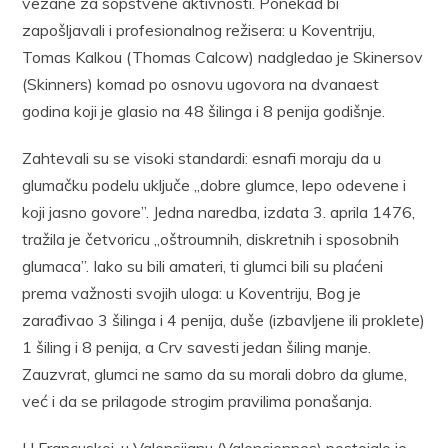
vezane za sopstvene aktivnosti. Ponekad bi
zapošljavali i profesionalnog režisera: u Koventriju,
Tomas Kalkou (Thomas Calcow) nadgledao je Skinersov
(Skinners) komad po osnovu ugovora na dvanaest
godina koji je glasio na 48 šilinga i 8 penija godišnje.
Zahtevali su se visoki standardi: esnafi moraju da u
glumačku podelu uključe „dobre glumce, lepo odevene i
koji jasno govore”. Jedna naredba, izdata 3. aprila 1476,
tražila je četvoricu „oštroumnih, diskretnih i sposobnih
glumaca”. Iako su bili amateri, ti glumci bili su plaćeni
prema važnosti svojih uloga: u Koventriju, Bog je
zarađivao 3 šilinga i 4 penija, duše (izbavljene ili proklete)
1 šiling i 8 penija, a Crv savesti jedan šiling manje.
Zauzvrat, glumci ne samo da su morali dobro da glume,
već i da se prilagode strogim pravilima ponašanja.
U Francuskoj, u Valensijanu (Valenciennes) postojalo je