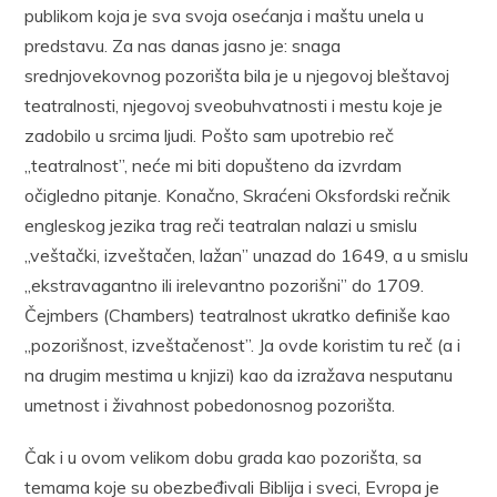
publikom koja je sva svoja osećanja i maštu unela u
predstavu. Za nas danas jasno je: snaga
srednjovekovnog pozorišta bila je u njegovoj bleštavoj
teatralnosti, njegovoj sveobuhvatnosti i mestu koje je
zadobilo u srcima ljudi. Pošto sam upotrebio reč
„teatralnost”, neće mi biti dopušteno da izvrdam
očigledno pitanje. Konačno, Skraćeni Oksfordski rečnik
engleskog jezika trag reči teatralan nalazi u smislu
„veštački, izveštačen, lažan” unazad do 1649, a u smislu
„ekstravagantno ili irelevantno pozorišni” do 1709.
Čejmbers (Chambers) teatralnost ukratko definiše kao
„pozorišnost, izveštačenost”. Ja ovde koristim tu reč (a i
na drugim mestima u knjizi) kao da izražava nesputanu
umetnost i živahnost pobedonosnog pozorišta.
Čak i u ovom velikom dobu grada kao pozorišta, sa
temama koje su obezbeđivali Biblija i sveci, Evropa je