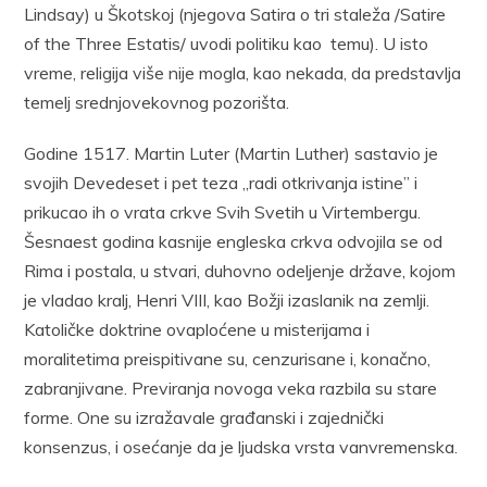
Lindsay) u Škotskoj (njegova Satira o tri staleža /Satire
of the Three Estatis/ uvodi politiku kao temu). U isto
vreme, religija više nije mogla, kao nekada, da predstavlja
temelj srednjovekovnog pozorišta.
Godine 1517. Martin Luter (Martin Luther) sastavio je
svojih Devedeset i pet teza „radi otkrivanja istine” i
prikucao ih o vrata crkve Svih Svetih u Virtembergu.
Šesnaest godina kasnije engleska crkva odvojila se od
Rima i postala, u stvari, duhovno odeljenje države, kojom
je vladao kralj, Henri VIII, kao Božji izaslanik na zemlji.
Katoličke doktrine ovaploćene u misterijama i
moralitetima preispitivane su, cenzurisane i, konačno,
zabranjivane. Previranja novoga veka razbila su stare
forme. One su izražavale građanski i zajednički
konsenzus, i osećanje da je ljudska vrsta vanvremenska.