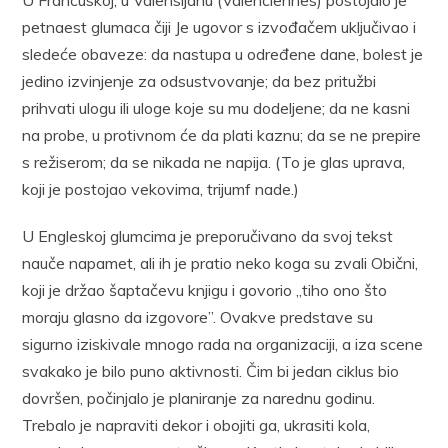
petnaest glumaca čiji Je ugovor s izvođačem uključivao i
sledeće obaveze: da nastupa u određene dane, bolest je
jedino izvinjenje za odsustvovanje; da bez pritužbi
prihvati ulogu ili uloge koje su mu dodeljene; da ne kasni
na probe, u protivnom će da plati kaznu; da se ne prepire
s režiserom; da se nikada ne napija. (To je glas uprava,
koji je postojao vekovima, trijumf nade.)
U Engleskoj glumcima je preporučivano da svoj tekst
nauče napamet, ali ih je pratio neko koga su zvali Obični,
koji je držao šaptačevu knjigu i govorio „tiho ono što
moraju glasno da izgovore”. Ovakve predstave su
sigurno iziskivale mnogo rada na organizaciji, a iza scene
svakako je bilo puno aktivnosti. Čim bi jedan ciklus bio
dovršen, počinjalo je planiranje za narednu godinu.
Trebalo je napraviti dekor i obojiti ga, ukrasiti kola,