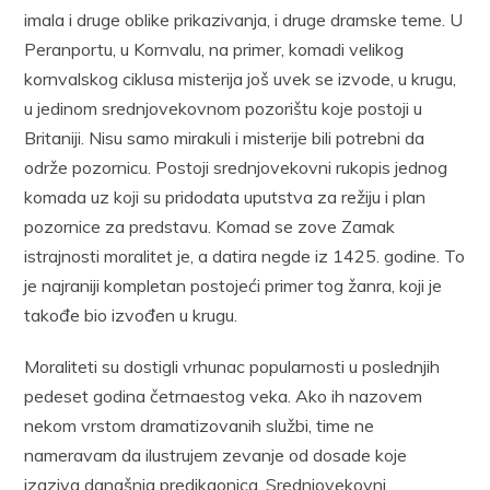
imala i druge oblike prikazivanja, i druge dramske teme. U
Peranportu, u Kornvalu, na primer, komadi velikog
kornvalskog ciklusa misterija još uvek se izvode, u krugu,
u jedinom srednjovekovnom pozorištu koje postoji u
Britaniji. Nisu samo mirakuli i misterije bili potrebni da
održe pozornicu. Postoji srednjovekovni rukopis jednog
komada uz koji su pridodata uputstva za režiju i plan
pozornice za predstavu. Komad se zove Zamak
istrajnosti moralitet je, a datira negde iz 1425. godine. To
je najraniji kompletan postojeći primer tog žanra, koji je
takođe bio izvođen u krugu.
Moraliteti su dostigli vrhunac popularnosti u poslednjih
pedeset godina četrnaestog veka. Ako ih nazovem
nekom vrstom dramatizovanih službi, time ne
nameravam da ilustrujem zevanje od dosade koje
izaziva današnja predikaonica. Srednjovekovni