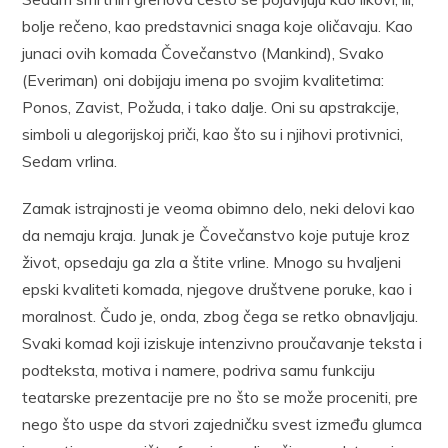
bolje rečeno, kao predstavnici snaga koje oličavaju. Kao
junaci ovih komada Čovečanstvo (Mankind), Svako
(Everiman) oni dobijaju imena po svojim kvalitetima:
Ponos, Zavist, Požuda, i tako dalje. Oni su apstrakcije,
simboli u alegorijskoj priči, kao što su i njihovi protivnici,
Sedam vrlina.
Zamak istrajnosti je veoma obimno delo, neki delovi kao
da nemaju kraja. Junak je Čovečanstvo koje putuje kroz
život, opsedaju ga zla a štite vrline. Mnogo su hvaljeni
epski kvaliteti komada, njegove društvene poruke, kao i
moralnost. Čudo je, onda, zbog čega se retko obnavljaju.
Svaki komad koji iziskuje intenzivno proučavanje teksta i
podteksta, motiva i namere, podriva samu funkciju
teatarske prezentacije pre no što se može proceniti, pre
nego što uspe da stvori zajedničku svest između glumca