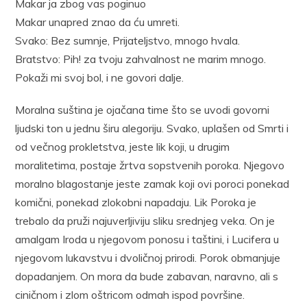
Makar ja zbog vas poginuo
Makar unapred znao da ću umreti.
Svako: Bez sumnje, Prijateljstvo, mnogo hvala.
Bratstvo: Pih! za tvoju zahvalnost ne marim mnogo.
Pokaži mi svoj bol, i ne govori dalje.
Moralna suština je ojačana time što se uvodi govorni
ljudski ton u jednu širu alegoriju. Svako, uplašen od Smrti i
od večnog prokletstva, jeste lik koji, u drugim
moralitetima, postaje žrtva sopstvenih poroka. Njegovo
moralno blagostanje jeste zamak koji ovi poroci ponekad
komični, ponekad zlokobni napadaju. Lik Poroka je
trebalo da pruži najuverljiviju sliku srednjeg veka. On je
amalgam Iroda u njegovom ponosu i taštini, i Lucifera u
njegovom lukavstvu i dvoličnoj prirodi. Porok obmanjuje
dopadanjem. On mora da bude zabavan, naravno, ali s
ciničnom i zlom oštricom odmah ispod površine.