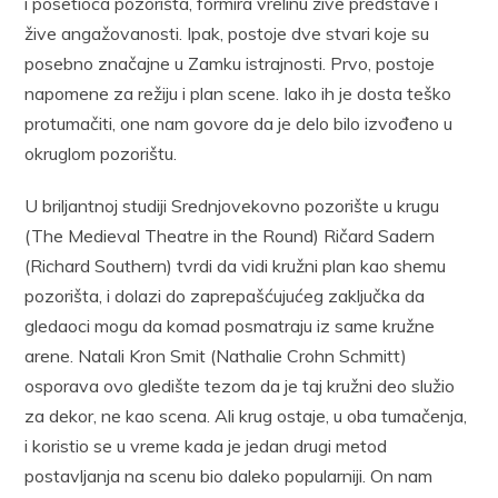
i posetioca pozorišta, formira vrelinu žive predstave i
žive angažovanosti. Ipak, postoje dve stvari koje su
posebno značajne u Zamku istrajnosti. Prvo, postoje
napomene za režiju i plan scene. Iako ih je dosta teško
protumačiti, one nam govore da je delo bilo izvođeno u
okruglom pozorištu.
U briljantnoj studiji Srednjovekovno pozorište u krugu
(The Medieval Theatre in the Round) Ričard Sadern
(Richard Southern) tvrdi da vidi kružni plan kao shemu
pozorišta, i dolazi do zaprepašćujućeg zaključka da
gledaoci mogu da komad posmatraju iz same kružne
arene. Natali Kron Smit (Nathalie Crohn Schmitt)
osporava ovo gledište tezom da je taj kružni deo služio
za dekor, ne kao scena. Ali krug ostaje, u oba tumačenja,
i koristio se u vreme kada je jedan drugi metod
postavljanja na scenu bio daleko popularniji. On nam