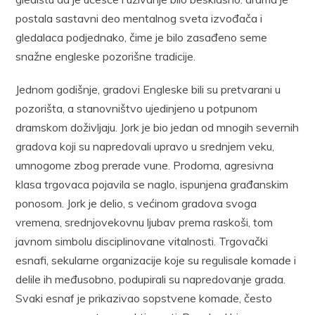
postala sastavni deo mentalnog sveta izvođača i
gledalaca podjednako, čime je bilo zasađeno seme
snažne engleske pozorišne tradicije.
Jednom godišnje, gradovi Engleske bili su pretvarani u
pozorišta, a stanovništvo ujedinjeno u potpunom
dramskom doživljaju. Jork je bio jedan od mnogih severnih
gradova koji su napredovali upravo u srednjem veku,
umnogome zbog prerade vune. Prodorna, agresivna
klasa trgovaca pojavila se naglo, ispunjena građanskim
ponosom. Jork je delio, s većinom gradova svoga
vremena, srednjovekovnu ljubav prema raskoši, tom
javnom simbolu disciplinovane vitalnosti. Trgovački
esnafi, sekularne organizacije koje su regulisale komade i
delile ih međusobno, podupirali su napredovanje grada.
Svaki esnaf je prikazivao sopstvene komade, često