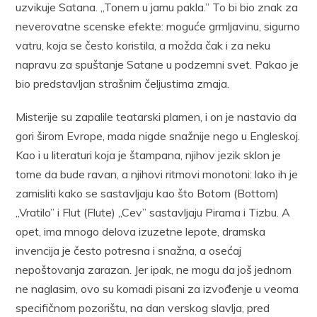
uzvikuje Satana. „Tonem u jamu pakla.” To bi bio znak za
neverovatne scenske efekte: moguće grmljavinu, sigurno
vatru, koja se često koristila, a možda čak i za neku
napravu za spuštanje Satane u podzemni svet. Pakao je
bio predstavljan strašnim čeljustima zmaja.
Misterije su zapalile teatarski plamen, i on je nastavio da
gori širom Evrope, mada nigde snažnije nego u Engleskoj.
Kao i u literaturi koja je štampana, njihov jezik sklon je
tome da bude ravan, a njihovi ritmovi monotoni: lako ih je
zamisliti kako se sastavljaju kao što Botom (Bottom)
„Vratilo” i Flut (Flute) „Cev” sastavljaju Pirama i Tizbu. A
opet, ima mnogo delova izuzetne lepote, dramska
invencija je često potresna i snažna, a osećaj
nepoštovanja zarazan. Jer ipak, ne mogu da još jednom
ne naglasim, ovo su komadi pisani za izvođenje u veoma
specifičnom pozorištu, na dan verskog slavlja, pred