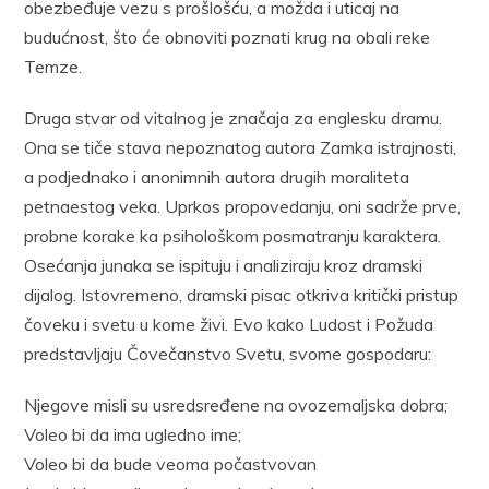
obezbeđuje vezu s prošlošću, a možda i uticaj na
budućnost, što će obnoviti poznati krug na obali reke
Temze.
Druga stvar od vitalnog je značaja za englesku dramu.
Ona se tiče stava nepoznatog autora Zamka istrajnosti,
a podjednako i anonimnih autora drugih moraliteta
petnaestog veka. Uprkos propovedanju, oni sadrže prve,
probne korake ka psihološkom posmatranju karaktera.
Osećanja junaka se ispituju i analiziraju kroz dramski
dijalog. Istovremeno, dramski pisac otkriva kritički pristup
čoveku i svetu u kome živi. Evo kako Ludost i Požuda
predstavljaju Čovečanstvo Svetu, svome gospodaru:
Njegove misli su usredsređene na ovozemaljska dobra;
Voleo bi da ima ugledno ime;
Voleo bi da bude veoma počastvovan