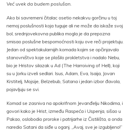
Već uvek da budem poslušan.
Ako bi savremeni čitalac osetio nekakvu gorčinu u toj
nemoj poslušnosti koja tuguje ali ne može da iskaže svoj
bol, srednjovekovna publika mogla je da prepozna
smisao poslušne bespomoćnosti koju ove reči projektuju.
Jedan od spektakularnijih komada kojim se opčinjavalo
stanovništvo koje se plašilo prokletstva i nadalo Nebu,
bio je Hristov silazak u Ad (The Harroiving of Hell), koji
su u Jorku izveli sedlari. Isus, Adam, Eva, Isaija, Jovan
Krstitelj, Mojsije, Belzebub, Satana i jedan izbor đavola,
pojavljuju se svi.
Komad se zasniva na apokrifnom Jevanđelju Nikodima, i
govori kako je Hrist, između Raspeća i Uspenja, sišao u
Pakao, oslobodio proroke i patrijarhe iz Čistilišta, a onda
naredio Satani da siđe u oganj. „Avaj, sve je izgubljeno!”