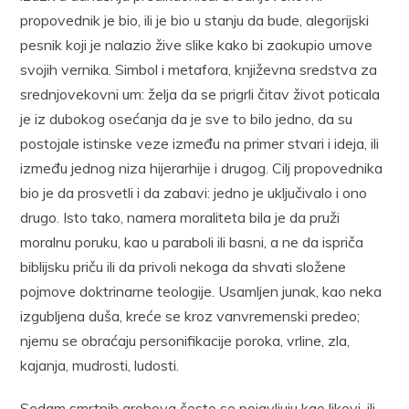
propovednik je bio, ili je bio u stanju da bude, alegorijski
pesnik koji je nalazio žive slike kako bi zaokupio umove
svojih vernika. Simbol i metafora, književna sredstva za
srednjovekovni um: želja da se prigrli čitav život poticala
je iz dubokog osećanja da je sve to bilo jedno, da su
postojale istinske veze između na primer stvari i ideja, ili
između jednog niza hijerarhije i drugog. Cilj propovednika
bio je da prosvetli i da zabavi: jedno je uključivalo i ono
drugo. Isto tako, namera moraliteta bila je da pruži
moralnu poruku, kao u paraboli ili basni, a ne da ispriča
biblijsku priču ili da privoli nekoga da shvati složene
pojmove doktrinarne teologije. Usamljen junak, kao neka
izgubljena duša, kreće se kroz vanvremenski predeo;
njemu se obraćaju personifikacije poroka, vrline, zla,
kajanja, mudrosti, ludosti.
Sedam smrtnih grehova često se pojavljuju kao likovi, ili,