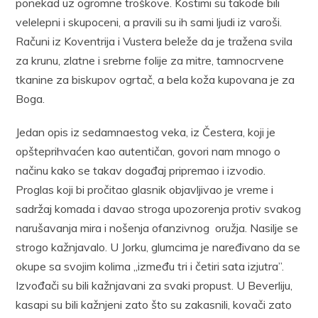
ponekad uz ogromne troškove. Kostimi su takode bili
velelepni i skupoceni, a pravili su ih sami ljudi iz varoši.
Računi iz Koventrija i Vustera beleže da je tražena svila
za krunu, zlatne i srebrne folije za mitre, tamnocrvene
tkanine za biskupov ogrtač, a bela koža kupovana je za
Boga.
Jedan opis iz sedamnaestog veka, iz Čestera, koji je
opšteprihvaćen kao autentičan, govori nam mnogo o
načinu kako se takav događaj pripremao i izvodio.
Proglas koji bi pročitao glasnik objavljivao je vreme i
sadržaj komada i davao stroga upozorenja protiv svakog
narušavanja mira i nošenja ofanzivnog oružja. Nasilje se
strogo kažnjavalo. U Jorku, glumcima je naređivano da se
okupe sa svojim kolima „između tri i četiri sata izjutra”.
Izvođači su bili kažnjavani za svaki propust. U Beverliju,
kasapi su bili kažnjeni zato što su zakasnili, kovači zato