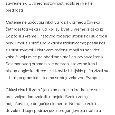
savremenik. Ova jednostavnost nosila je i velike
prednosti.
Misterije ne uočavaju nikakvu razliku između čoveka
četrnaestog veka i ljudi koji su živeli u vreme Izlaska iz
Egipta ili u vreme Hristovog rođenja: stolari koji su gradili
barku imali su braću po lokalnim radionicama; pastiri koji
su prisustvovali Hristovom rođenju mogli su se videti
kako čuvaju ovce po obodima varošica; prvosveštenik
Solomonovog hrama bio je odeven istovetno kao i
biskup engleske dijeceze. Likovi iz biblijskih priča živeli su
i disali po gradskim ulicama srednjovekovne Evrope.
Ciklusi nisu bili zamišljeni kao celine, a kratke igre su se
proizvoljno dodavale ili uklanjale. Svaka zemlja
naglašavala je drugačije elemente. Nemci su voleli
đavole od kojih podilazi jeza, progon Jevreja i satiru u