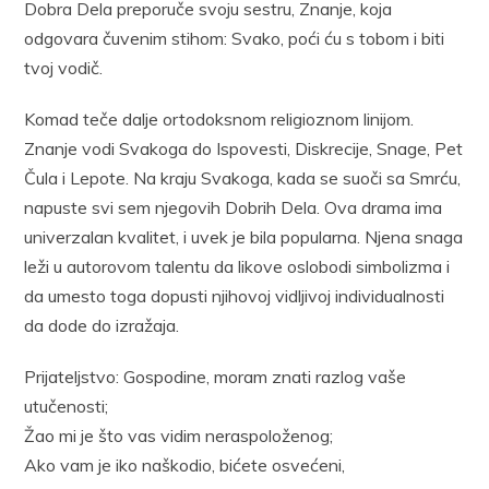
Dobra Dela preporuče svoju sestru, Znanje, koja
odgovara čuvenim stihom: Svako, poći ću s tobom i biti
tvoj vodič.
Komad teče dalje ortodoksnom religioznom linijom.
Znanje vodi Svakoga do Ispovesti, Diskrecije, Snage, Pet
Čula i Lepote. Na kraju Svakoga, kada se suoči sa Smrću,
napuste svi sem njegovih Dobrih Dela. Ova drama ima
univerzalan kvalitet, i uvek je bila popularna. Njena snaga
leži u autorovom talentu da likove oslobodi simbolizma i
da umesto toga dopusti njihovoj vidljivoj individualnosti
da dode do izražaja.
Prijateljstvo: Gospodine, moram znati razlog vaše
utučenosti;
Žao mi je što vas vidim neraspoloženog;
Ako vam je iko naškodio, bićete osvećeni,