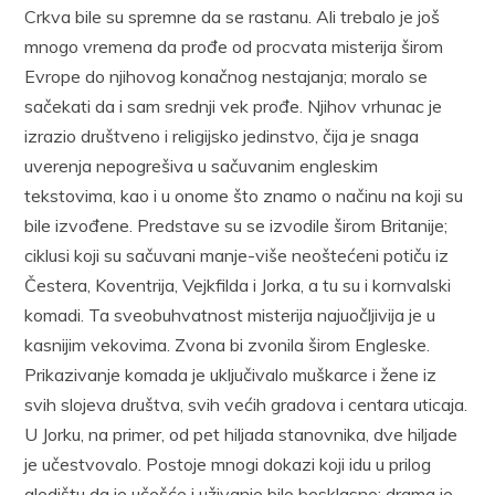
Crkva bile su spremne da se rastanu. Ali trebalo je još
mnogo vremena da prođe od procvata misterija širom
Evrope do njihovog konačnog nestajanja; moralo se
sačekati da i sam srednji vek prođe. Njihov vrhunac je
izrazio društveno i religijsko jedinstvo, čija je snaga
uverenja nepogrešiva u sačuvanim engleskim
tekstovima, kao i u onome što znamo o načinu na koji su
bile izvođene. Predstave su se izvodile širom Britanije;
ciklusi koji su sačuvani manje-više neoštećeni potiču iz
Čestera, Koventrija, Vejkfilda i Jorka, a tu su i kornvalski
komadi. Ta sveobuhvatnost misterija najuočljivija je u
kasnijim vekovima. Zvona bi zvonila širom Engleske.
Prikazivanje komada je uključivalo muškarce i žene iz
svih slojeva društva, svih većih gradova i centara uticaja.
U Jorku, na primer, od pet hiljada stanovnika, dve hiljade
je učestvovalo. Postoje mnogi dokazi koji idu u prilog
gledištu da je učešće i uživanje bilo besklasno: drama je