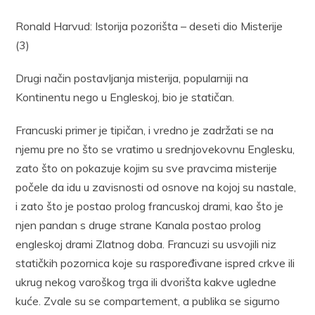
Ronald Harvud: Istorija pozorišta – deseti dio Misterije
(3)
Drugi način postavljanja misterija, popularniji na
Kontinentu nego u Engleskoj, bio je statičan.
Francuski primer je tipičan, i vredno je zadržati se na
njemu pre no što se vratimo u srednjovekovnu Englesku,
zato što on pokazuje kojim su sve pravcima misterije
počele da idu u zavisnosti od osnove na kojoj su nastale,
i zato što je postao prolog francuskoj drami, kao što je
njen pandan s druge strane Kanala postao prolog
engleskoj drami Zlatnog doba. Francuzi su usvojili niz
statičkih pozornica koje su raspoređivane ispred crkve ili
ukrug nekog varoškog trga ili dvorišta kakve ugledne
kuće. Zvale su se compartement, a publika se sigurno