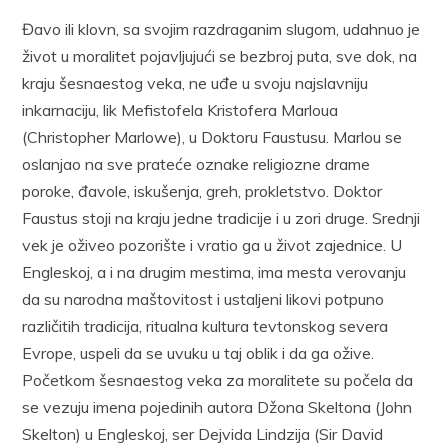
Đavo ili klovn, sa svojim razdraganim slugom, udahnuo je
život u moralitet pojavljujući se bezbroj puta, sve dok, na
kraju šesnaestog veka, ne uđe u svoju najslavniju
inkarnaciju, lik Mefistofela Kristofera Marloua
(Christopher Marlowe), u Doktoru Faustusu. Marlou se
oslanjao na sve prateće oznake religiozne drame
poroke, đavole, iskušenja, greh, prokletstvo. Doktor
Faustus stoji na kraju jedne tradicije i u zori druge. Srednji
vek je oživeo pozorište i vratio ga u život zajednice. U
Engleskoj, a i na drugim mestima, ima mesta verovanju
da su narodna maštovitost i ustaljeni likovi potpuno
različitih tradicija, ritualna kultura tevtonskog severa
Evrope, uspeli da se uvuku u taj oblik i da ga ožive.
Početkom šesnaestog veka za moralitete su počela da
se vezuju imena pojedinih autora Džona Skeltona (John
Skelton) u Engleskoj, ser Dejvida Lindzija (Sir David