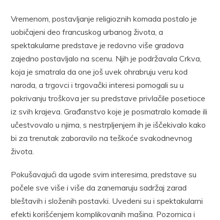
Vremenom, postavljanje religioznih komada postalo je
uobičajeni deo francuskog urbanog života, a
spektakularne predstave je redovno više gradova
zajedno postavljalo na scenu. Njih je podržavala Crkva,
koja je smatrala da one još uvek ohrabruju veru kod
naroda, a trgovci i trgovački interesi pomogali su u
pokrivanju troškova jer su predstave privlačile posetioce
iz svih krajeva. Građanstvo koje je posmatralo komade ili
učestvovalo u njima, s nestrpljenjem ih je iščekivalo kako
bi za trenutak zaboravilo na teškoće svakodnevnog
života.
Pokušavajući da ugode svim interesima, predstave su
počele sve više i više da zanemaruju sadržaj zarad
bleštavih i složenih postavki. Uvedeni su i spektakularni
efekti korišćenjem komplikovanih mašina. Pozornica i