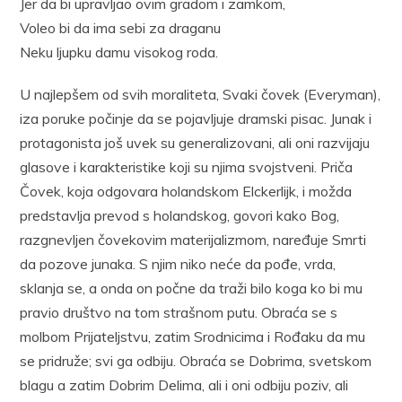
Jer da bi upravljao ovim gradom i zamkom,
Voleo bi da ima sebi za draganu
Neku ljupku damu visokog roda.
U najlepšem od svih moraliteta, Svaki čovek (Everyman),
iza poruke počinje da se pojavljuje dramski pisac. Junak i
protagonista još uvek su generalizovani, ali oni razvijaju
glasove i karakteristike koji su njima svojstveni. Priča
Čovek, koja odgovara holandskom Elckerlijk, i možda
predstavlja prevod s holandskog, govori kako Bog,
razgnevljen čovekovim materijalizmom, naređuje Smrti
da pozove junaka. S njim niko neće da pođe, vrda,
sklanja se, a onda on počne da traži bilo koga ko bi mu
pravio društvo na tom strašnom putu. Obraća se s
molbom Prijateljstvu, zatim Srodnicima i Rođaku da mu
se pridruže; svi ga odbiju. Obraća se Dobrima, svetskom
blagu a zatim Dobrim Delima, ali i oni odbiju poziv, ali