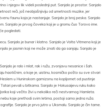
 i njegov lik videli poslednji put. Sanjalo je prostor. Sanjalo
tnost reči, još neobjašnjiviju od umetnosti muzike, jer
tvenu faunu koja je nastanjuje. Sanjalo je broj peska. Sanjalo
jem. Sanjalo je prvog čoveka koji je u gromu čuo Torovo ime.
će pogledati.
. Sanjalo je bunar i klatno. Sanjalo je Volta Vitmena koji je
jalo je jasmin koji ne može znati da ga sanjaju. Sanjalo je
anjalo je ralo i mlat, rak i ružu, zvonjavu nesanice i šah.
ju haotičnim, a koje je, uistinu, kosmičko pošto su sve stvari
 Heslem u Huninskom garnizonu na kopljomet od pustinje
u Tatari pevali u bitkama. Sanjalo je Hokusaijevu ruku kako
e Jorika koji večito živi u nekoliko reči nestvarnog Hamleta.
 na nebu koje prethodi svim letima, postoji samo jedna ruža.
ografije. Sanjalo je prvo jutro u Uksmalu. Sanjalo je čin tame.