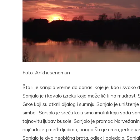
Pocke
Foto: Ankhesenamun
Šta li je sanjalo vreme do danas, koje je, kao i svako 
Sanjalo je i kovalo izreku koja može ličiti na mudrost. 
Grke koji su otkrili dijalog i sumnju. Sanjalo je uništenje
simbol. Sanjalo je sreću koju smo imali ili koju sada sa
tajnovitu ljubav busole. Sanjalo je pramac Norvežanin
najčudnijeg među ljudima, onoga što je umro, jedne ve
Sanjalo je dva neobična brata, odjek i ogledalo. Sanjalo