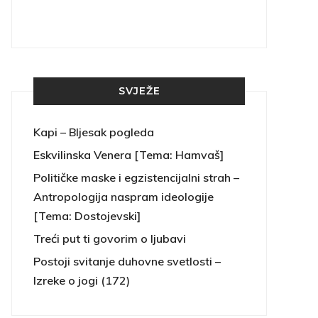
SVJEŽE
Kapi – Bljesak pogleda
Eskvilinska Venera [Tema: Hamvaš]
Političke maske i egzistencijalni strah –
Antropologija naspram ideologije
[Tema: Dostojevski]
Treći put ti govorim o ljubavi
Postoji svitanje duhovne svetlosti –
Izreke o jogi (172)