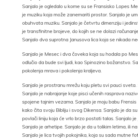
Sanjalo je ogledalo u kome su se Fransisko Lopes Merino
je muziku koja može zanemariti prostor. Sanjalo je ume
obuhvata muziku. Sanjalo je četvrtu dimenziju i jedins
je transfinitne brojeve, do kojih se ne dolazi računan
Sanjalo dva suprotna Janusova lica koja se nikada ne
Sanjalo je Mesec i dva čoveka koja su hodala po Mesecu
odlučio da bude svi ljudi, kao Spinozino božanstvo. San
pokolenja mrava i pokolenja kraljeva.
Sanjalo je prostranu mrežu koju pletu svi pauci sveta. S
Sanjalo je nabrajanje koje pisci učenih rasprava naziva
spojene tajnim vezama. Sanjalo je moju babu Frensis
kako čita svoju Bibliju i svog Dikensa. Sanjalo je da s
povlači liniju koja će vrlo brzo postati talas. Sanjalo j
Sanjalo je arhetipe. Sanjalo je da u tolikim letima, ili
Sanjalo je lica tvojih pokojnika, koja su sada mutne fot