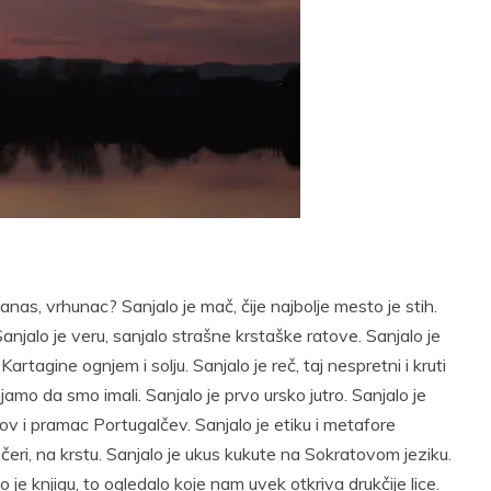
t
Email
Print
danas, vrhunac? Sanjalo je mač, čije najbolje mesto je stih.
Sanjalo je veru, sanjalo strašne krstaške ratove. Sanjalo je
 Kartagine ognjem i solju. Sanjalo je reč, taj nespretni i kruti
njamo da smo imali. Sanjalo je prvo ursko jutro. Sanjalo je
ov i pramac Portugalčev. Sanjalo je etiku i metafore
čeri, na krstu. Sanjalo je ukus kukute na Sokratovom jeziku.
 je knjigu, to ogledalo koje nam uvek otkriva drukčije lice.