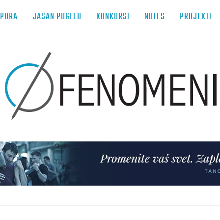
TPORA
JASAN POGLED
KONKURSI
NOTES
PROJEKTI