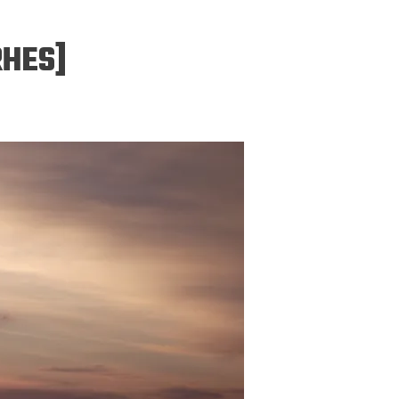
RHES]
ERGEJ JESENJIN
DRAGAN VELIKIĆ
 navikli na življenje pod
Literatura niti prepisuje, niti prep
, navikli smo da užižemo
život, već ga nanovo stvara.
ed ikonama, ali ne i pred
čovjekom.
Podijelite na:
Facebook
Twitter
Pinter
Podijelite na:
Pocket
Email
Print
Twitter
Pinterest