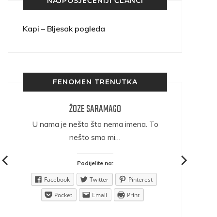
NAJPOSJEĆENIJI ČLANCI
Kapi – Bljesak pogleda
FENOMEN TRENUTKA
ŽOZE SARAMAGO
ričava
U nama je nešto što nema imena. To
nešto smo mi…
Podijelite na:
est
Facebook
Twitter
Pinterest
Pocket
Email
Print