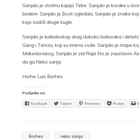
Sanjalo je stotinu kapija Tebe. Sanjalo je korake u lavir
bedem. Sanjalo je život ogledala. Sanjalo je znake koje
koja sadrži druge kugle.
Sanjalo je kaleidoskop drag dokolici bolesnika i deteta.
Gang i Temzu, koji su imena vode. Sanjalo je mape ko
Makedonskog. Sanjalo je zid Raja što je zaustavio Alek
da ga Neko sanja.
Horhe Luis Borhes
Podijelite na:
Facebook
Twitter
Pinterest
Pocket
Borhes
neko sanja