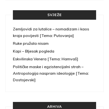
SVJEŽE
Zemljovidi za lutalice – nomadizam i kaos
kraja povijesti [Tema: Putovanja]
Ruke pružala nisam
Kapi – Bljesak pogleda
Eskvilinska Venera [Tema: Hamvaš]
Političke maske i egzistencijalni strah –
Antropologija naspram ideologije [Tema:
Dostojevski]
ARHIVA