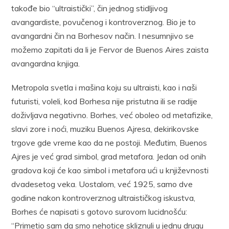
takođe bio “ultraistički”, čin jednog stidljivog
avangardiste, povučenog i kontroverznog. Bio je to
avangardni čin na Borhesov način. I nesumnjivo se
možemo zapitati da li je Fervor de Buenos Aires zaista
avangardna knjiga.
Metropola svetla i mašina koju su ultraisti, kao i naši
futuristi, voleli, kod Borhesa nije pristutna ili se radije
doživljava negativno. Borhes, već oboleo od metafizike,
slavi zore i noći, muziku Buenos Ajresa, dekirikovske
trgove gde vreme kao da ne postoji. Međutim, Buenos
Ajres je već grad simbol, grad metafora. Jedan od onih
gradova koji će kao simbol i metafora ući u književnosti
dvadesetog veka. Uostalom, već 1925, samo dve
godine nakon kontroverznog ultraističkog iskustva,
Borhes će napisati s gotovo surovom lucidnošću:
“Primetio sam da smo nehotice skliznuli u jednu drugu