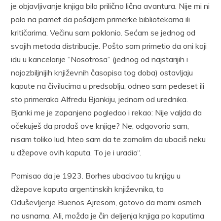
je objavljivanje knjiga bilo prilično lična avantura. Nije mi ni
palo na pamet da pošaljem primerke bibliotekama ili
kritičarima. Večinu sam poklonio. Sećam se jednog od
svojih metoda distribucije. Pošto sam primetio da oni koji
idu u kancelarije “Nosotrosa“ (jednog od najstarijih i
najozbiljnijih književnih časopisa tog doba) ostavljaju
kapute na čivilucima u predsoblju, odneo sam pedeset ili
sto primeraka Alfredu Bjankiju, jednom od urednika.
Bjanki me je zapanjeno pogledao i rekao: Nije valjda da
očekuješ da prodaš ove knjige? Ne, odgovorio sam,
nisam toliko lud, hteo sam da te zamolim da ubaciš neku
u džepove ovih kaputa. To je i uradio“.
Pomisao da je 1923. Borhes ubacivao tu knjigu u
džepove kaputa argentinskih književnika, to
Oduševljenje Buenos Ajresom, gotovo da mami osmeh
na usnama. Ali, možda je čin deljenja knjiga po kaputima