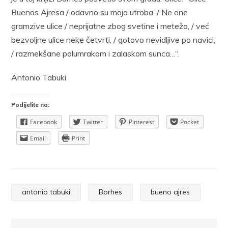
Buenos Ajresa / odavno su moja utroba. / Ne one
gramzive ulice / neprijatne zbog svetine i meteža, / već
bezvoljne ulice neke četvrti, / gotovo nevidljive po navici,
/ razmekšane polumrakom i zalaskom sunca…“.
Antonio Tabuki
Podijelite na:
Facebook
Twitter
Pinterest
Pocket
Email
Print
antonio tabuki
Borhes
bueno ajres