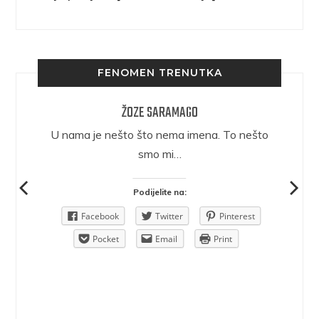
FENOMEN TRENUTKA
ŽOZE SARAMAGO
epričava
U nama je nešto što nema imena. To nešto
ra.
smo mi…
Podijelite na:
Pinterest
Facebook
Twitter
Pinterest
rint
Pocket
Email
Print