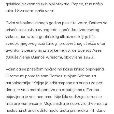
golubice aleksandrijskih bibliotekara. Pepeo, trud naših
ruku. I živu vatru našu veru“.
Ovim stihovima, mnogo godina posle te vatre, Borhes se
prisećao iskustva avangarde s početka dvadesetog
veka, a naročito argentinskog ultraizma, koji je bio
svedok njegovog uzdržanog i protivrečnog učešča u toj
avanturi s pesmama iz zbirke Fervor de Buenos Aires
(Oduševljenje Buenos Ajresom), objavljene 1923.
Volim da se prisečam načina na koji je knjiga objavljena.
U tome mi pomaže sam Borhes svojom Skicom za
autobiografiju: “Knjiga je odštampana na brzinu za pet
dana jer smo morali ponovo da otputujemo u Evropu…
objavljena je vrlo nemamo. Nije bilo sadržaja i stranice
nisu bile numerisane. Moja sestra je napravila drvorez za
naslovnu stranu i odštampala trista primeraka. Tih dana