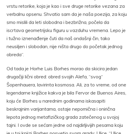
vrstu retorike, koja je kao i sve druge retorike vezana za
verbalnu opsenu. Shvatio sam da je naša poezija, za koju
smo mislili da leti slobodna i bezbrižna, počela da
iscrtava geometrijsku figuru u vazduhu vremena. Lepo je
i tužno iznenađenje čuti da naš ondašnji čin, tako
neusiljen i slobodan, nije ništa drugo do početak jednog
obreda“.
Od tada je Horhe Luis Borhes morao da skicira jedan
drugačiji lični obred: obred svojih Alefa, “svog“
Šopenhauera, lavirinta kosmosa. Ali, za to vreme, od one
legendarne knjižice kakva je bila Fervor de Buenos Aires,
koju će Borhes u narednim godinama iskasapiti
beskrajnim varijantama, ostaje nepomična i onirična
lepota jednog metafizičkog grada zatečenog u svojoj
tajni. I ovde se sećam jedne od najdirljivijih pesama koju
je u toj knjizi Borhes posvetio svom gradu: Ulice. “Ulice