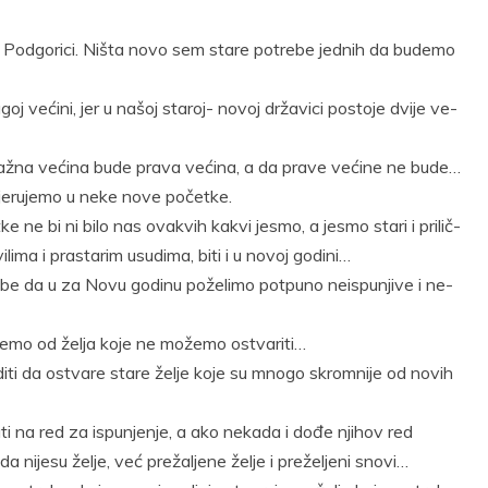
t
Email
Print
 Pod­go­ri­ci. Ni­šta no­vo sem sta­re po­tre­be jed­nih da bu­de­mo
oj ve­ći­ni, jer u na­šoj sta­roj- no­voj dr­ža­vi­ci po­sto­je dvi­je ve­
 la­žna ve­ći­na bu­de pra­va ve­ći­na, a da pra­ve ve­ći­ne ne bu­de…
je­ru­je­mo u ne­ke no­ve po­čet­ke.
 ne bi ni bi­lo nas ova­kvih ka­kvi je­smo, a je­smo sta­ri i pri­lič­
­li­ma i pra­sta­rim usu­di­ma, bi­ti i u no­voj go­di­ni…
e da u za No­vu go­di­nu po­že­li­mo pot­pu­no ne­is­pu­nji­ve i ne­
je­mo od že­lja ko­je ne mo­že­mo ostva­ri­ti…
di­ti da ostva­re sta­re že­lje ko­je su mno­go skrom­ni­je od no­vih
a­ti na red za is­pu­nje­nje, a ako ne­ka­da i do­đe nji­hov red
 ni­je­su že­lje, već pre­ža­lje­ne že­lje i pre­že­lje­ni sno­vi…