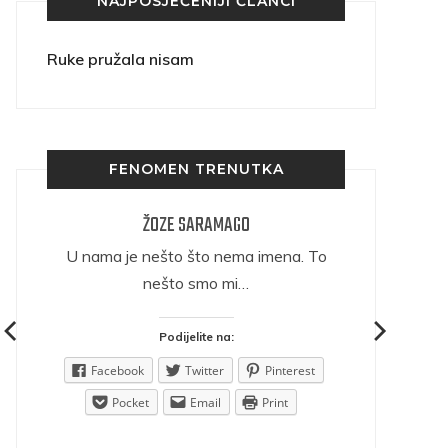
NAJPOSJEĆENIJI ČLANCI
Ruke pružala nisam
FENOMEN TRENUTKA
ŽOZE SARAMAGO
ričava
U nama je nešto što nema imena. To
nešto smo mi…
Podijelite na:
est
Facebook
Twitter
Pinterest
Pocket
Email
Print