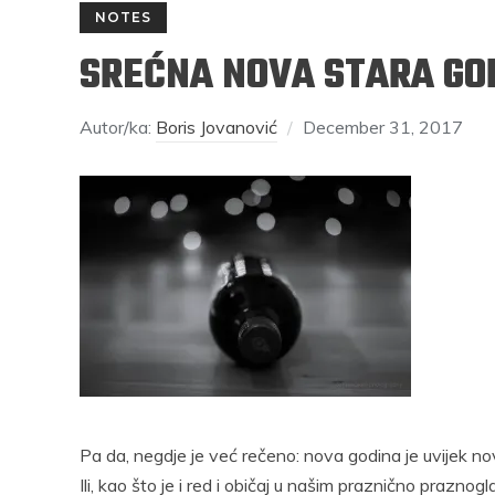
NOTES
SREĆNA NOVA STARA GO
Autor/ka:
Boris Jovanović
December 31, 2017
RAJKO GRLIĆ
S
rosečni
Nema na Balkanu lakoće, čak ni one
Mi smo se
di imaju
nepodnošljive, Balkanu više pristaje
mjesečinom
naslov “Nepodnošljiva težina postojanja”
svijeće pr
Podijelite na:
rest
Facebook
Twitter
Pinterest
Pa da, ne­gdje je već re­če­no: no­va go­di­na je uvi­jek no­
Facebook
Pocket
Email
Print
Ili, kao što je i red i obi­čaj u na­šim pra­znič­no pra­zno­gla