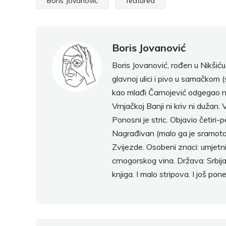
Boris Jovanović
featured
Boris Jovanović
Boris Jovanović, rođen u Nikšiću.
glavnoj ulici i pivo u samačkom
kao mlađi Čarnojević odgegao na
Vrnjačkoj Banji ni kriv ni dužan.
Ponosni je stric. Objavio četiri-
Nagrađivan (malo ga je sramota, 
Zvijezde. Osobeni znaci: umjetn
crnogorskog vina. Država: Srbija 
knjiga. I malo stripova. I još pone