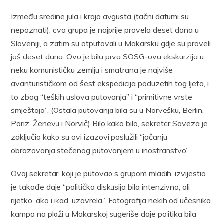
Između sredine jula i kraja avgusta (tačni datumi su
nepoznati), ova grupa je najprije provela deset dana u
Sloveniji, a zatim su otputovali u Makarsku gdje su proveli
još deset dana. Ovo je bila prva SOSG-ova ekskurzija u
neku komunističku zemlju i smatrana je najviše
avanturističkom od šest ekspedicija poduzetih tog ljeta, i
to zbog “teških uslova putovanja” i “primitivne vrste
smještaja”. (Ostala putovanja bila su u Norvešku, Berlin,
Pariz, Ženevu i Norvič) Bilo kako bilo, sekretar Saveza je
zaključio kako su ovi izazovi poslužili “jačanju
obrazovanja stečenog putovanjem u inostranstvo”.
Ovaj sekretar, koji je putovao s grupom mladih, izvijestio
je takođe daje “politička diskusija bila intenzivna, ali
rijetko, ako i ikad, uzavrela”. Fotografija nekih od učesnika
kampa na plaži u Makarskoj sugeriše daje politika bila