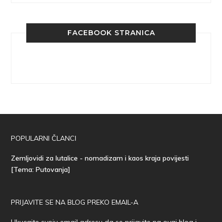
FACEBOOK STRANICA
POPULARNI ČLANCI
Zemljovidi za lutalice - nomadizam i kaos kraja povijesti
[Tema: Putovanja]
PRIJAVITE SE NA BLOG PREKO EMAIL-A
Ukucajte svoju email adresu da se prijavite na ovaj blog i