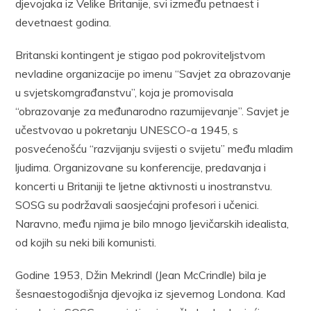
djevojaka iz Velike Britanije, svi između petnaest i
devetnaest godina.
Britanski kontingent je stigao pod pokroviteljstvom
nevladine organizacije po imenu “Savjet za obrazovanje
u svjetskomgrađanstvu”, koja je promovisala
“obrazovanje za međunarodno razumijevanje”. Savjet je
učestvovao u pokretanju UNESCO-a 1945, s
posvećenošću “razvijanju svijesti o svijetu” među mladim
ljudima. Organizovane su konferencije, predavanja i
koncerti u Britaniji te ljetne aktivnosti u inostranstvu.
SOSG su podržavali saosjećajni profesori i učenici.
Naravno, među njima je bilo mnogo ljevičarskih idealista,
od kojih su neki bili komunisti.
Godine 1953, Džin Mekrindl (Jean McCrindle) bila je
šesnaestogodišnja djevojka iz sjevernog Londona. Kad