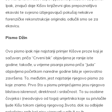
Ipak, znajući daje Kišov književni glas prepoznatljivo
ekavski te svjesno izbjegavajući pokušaj nekakve
forenzičke rekonstrukcije originala, odlučili smo se za
ekavicu.
Pismo Džin
Ovo pismo ipak nije najstariji primjer Kišove proze koji je
sačuvan; priča “Crveni bik” objavljena je ranije iste
godine; takođe, u vrijeme pisanja pisma priča “Juda”
objavljena početkom naredne godine bila je vjerovatno
završena. To, međutim, jest najstarije njegovo pismo za
koje znamo. Prvo što u pismu primjećujemo jesu njegova
blistava iskrenost, direktnost i srdačnost. To su osobine
čovjeka i (neodvojivo od toga) umjetnika koje su privlačile
ljude Kišu tokom cijelog njegovog života, dok su odbijale
nekolicinu onih koji nisu vjerovali u njih ili su ih