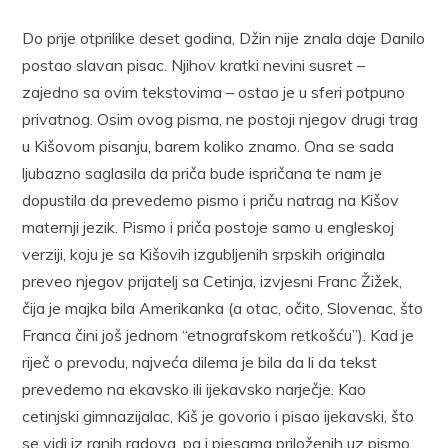
Do prije otprilike deset godina, Džin nije znala daje Danilo
postao slavan pisac. Njihov kratki nevini susret –
zajedno sa ovim tekstovima – ostao je u sferi potpuno
privatnog. Osim ovog pisma, ne postoji njegov drugi trag
u Kišovom pisanju, barem koliko znamo. Ona se sada
ljubazno saglasila da priča bude ispričana te nam je
dopustila da prevedemo pismo i priču natrag na Kišov
maternji jezik. Pismo i priča postoje samo u engleskoj
verziji, koju je sa Kišovih izgubljenih srpskih originala
preveo njegov prijatelj sa Cetinja, izvjesni Franc Žižek,
čija je majka bila Amerikanka (a otac, očito, Slovenac, što
Franca čini još jednom “etnografskom retkošću”). Kad je
riječ o prevodu, najveća dilema je bila da li da tekst
prevedemo na ekavsko ili ijekavsko narječje. Kao
cetinjski gimnazijalac, Kiš je govorio i pisao ijekavski, što
se vidi iz ranih radova, pa i pjesama priloženih uz pismo.