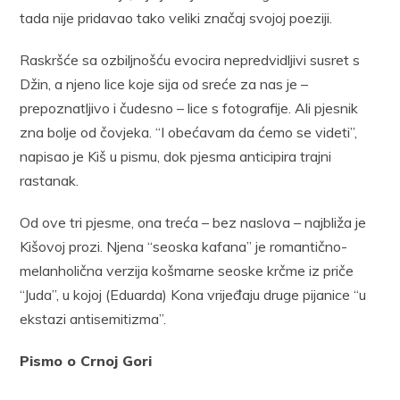
tada nije pridavao tako veliki značaj svojoj poeziji.
Raskršće sa ozbiljnošću evocira nepredvidljivi susret s
Džin, a njeno lice koje sija od sreće za nas je –
prepoznatljivo i čudesno – lice s fotografije. Ali pjesnik
zna bolje od čovjeka. “I obećavam da ćemo se videti”,
napisao je Kiš u pismu, dok pjesma anticipira trajni
rastanak.
Od ove tri pjesme, ona treća – bez naslova – najbliža je
Kišovoj prozi. Njena “seoska kafana” je romantično-
melanholična verzija košmarne seoske krčme iz priče
“Juda”, u kojoj (Eduarda) Kona vrijeđaju druge pijanice “u
ekstazi antisemitizma”.
Pismo o Crnoj Gori