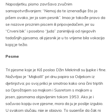
Naposljetku, pismo završava zvučnim
samopotvrđivanjem: “Nemoj da te iznenađuje što ja
pišem ovako, jer ja sam pesnik”. Imao je takođe pravo da
se nazove proznim piscem ili pripovjedačem, jer su
“Crveni bik” i posebno “Juda” zanimljiviji od njegovih
tadašnjih pjesama, ali pjesnik je u to vrijeme bila vokacija
kojoj je težio.
Pesme
Tri pjesme koje je Kiš poslao Džin Mekrindl su ljupke i fine.
Nažvrljao je “MajkaIII” pri dnu papira sa Odjekom iz
djetinjstva; po svoj prilici je smatrao kako ona čini triptih
sa Oproštajem sa majkom i Susretom s majkom u
jesen, pjesmama objavljenim tokom 1953. Ako je i
sačuvao kopiju ove pjesme, mora da ju je poslije izgubio.
U svakom slučaju, nije je objavio. To sugeriše da čak ni