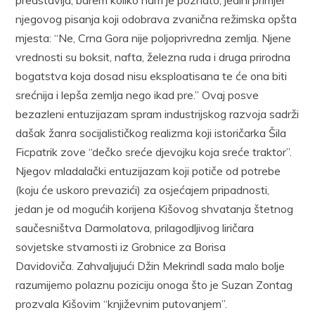
njegovog pisanja koji odobrava zvanična režimska opšta
mjesta: “Ne, Crna Gora nije poljoprivredna zemlja. Njene
vrednosti su boksit, nafta, železna ruda i druga prirodna
bogatstva koja dosad nisu eksploatisana te će ona biti
srećnija i lepša zemlja nego ikad pre.” Ovaj posve
bezazleni entuzijazam spram industrijskog razvoja sadrži
dašak žanra socijalističkog realizma koji istoričarka Šila
Ficpatrik zove “dečko sreće djevojku koja sreće traktor”.
Njegov mladalački entuzijazam koji potiče od potrebe
(koju će uskoro prevazići) za osjećajem pripadnosti,
jedan je od mogućih korijena Kišovog shvatanja štetnog
saučesništva Darmolatova, prilagodljivog liričara
sovjetske stvarnosti iz Grobnice za Borisa
Davidoviča. Zahvaljujući Džin Mekrindl sada malo bolje
razumijemo polaznu poziciju onoga što je Suzan Zontag
prozvala Kišovim “književnim putovanjem”.