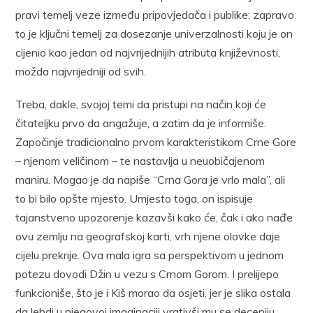
pravi temelj veze između pripovjedača i publike; zapravo
to je ključni temelj za dosezanje univerzalnosti koju je on
cijenio kao jedan od najvrijednijih atributa književnosti,
možda najvrijedniji od svih.
Treba, dakle, svojoj temi da pristupi na način koji će
čitateljku prvo da angažuje, a zatim da je informiše.
Započinje tradicionalno prvom karakteristikom Crne Gore
– njenom veličinom – te nastavlja u neuobičajenom
maniru. Mogao je da napiše “Crna Gora je vrlo mala”, ali
to bi bilo opšte mjesto. Umjesto toga, on ispisuje
tajanstveno upozorenje kazavši kako će, čak i ako nađe
ovu zemlju na geografskoj karti, vrh njene olovke daje
cijelu prekrije. Ova mala igra sa perspektivom u jednom
potezu dovodi Džin u vezu s Crnom Gorom. I prelijepo
funkcioniše, što je i Kiš morao da osjeti, jer je slika ostala
da lebdi u njegovoj imaginaciji vrativši mu se deceniju