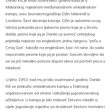
Danilo Kiš je imao osamnaest godina kada je u
Makarskoj, najednom međunarodnom omladinskom
kampu, sreo šesnaestogodišnju Džin Mekrindl iz
Londona. Šest decenija kasnije, Džin je autorima ovog
teksta pokazala prvo ljubavno pismo koje je u životu
dobila, pismo koje joj je Danilo uz pomoć cetinjskog
prijatelja napisao na engleskom, jednu njegovu “priču o
Crnoj Gori”, takođe na engleskom, kao i tri rane, do sada
nepoznate pesme koje joj je poslao. Sasvim dovoljno da
se sa još nekoliko poteza dopuni skica za portret pisca u
mladosti
U ljeto 1953, kad mu je bilo osamnaest godina, Danilo
Kiš se pridružio omladinskom kampu u Dalmaciji
organizovanom od strane Udruženja jugoslovenskog
učiteljstva. U kampu je bilo trideset četvero mladih iz
cijele Jugoslavije zajedno sa dvadeset šestoro momaka i