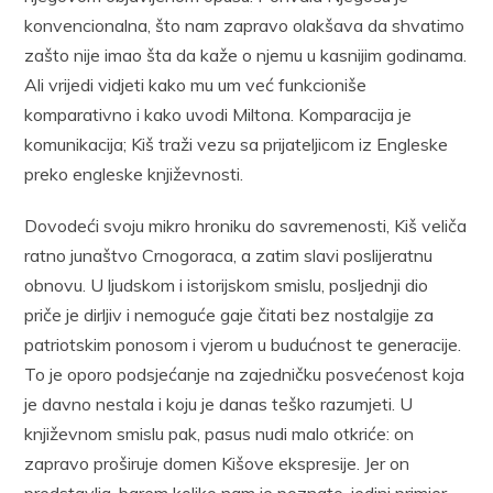
konvencionalna, što nam zapravo olakšava da shvatimo
zašto nije imao šta da kaže o njemu u kasnijim godinama.
Ali vrijedi vidjeti kako mu um već funkcioniše
komparativno i kako uvodi Miltona. Komparacija je
komunikacija; Kiš traži vezu sa prijateljicom iz Engleske
preko engleske književnosti.
Dovodeći svoju mikro hroniku do savremenosti, Kiš veliča
ratno junaštvo Crnogoraca, a zatim slavi poslijeratnu
obnovu. U ljudskom i istorijskom smislu, posljednji dio
priče je dirljiv i nemoguće gaje čitati bez nostalgije za
patriotskim ponosom i vjerom u budućnost te generacije.
To je oporo podsjećanje na zajedničku posvećenost koja
je davno nestala i koju je danas teško razumjeti. U
književnom smislu pak, pasus nudi malo otkriće: on
zapravo proširuje domen Kišove ekspresije. Jer on
predstavlja, barem koliko nam je poznato, jedini primjer