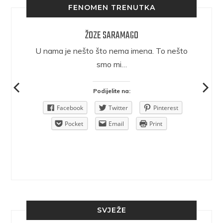
FENOMEN TRENUTKA
ŽOZE SARAMAGO
epričava
U nama je nešto što nema imena. To nešto
ra.
smo mi…
Podijelite na:
Pinterest
Facebook
Twitter
Pinterest
rint
Pocket
Email
Print
SVJEŽE