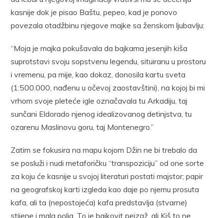
kasnije dok je pisao Baštu, pepeo, kad je ponovo
povezala otadžbinu njegove majke sa ženskom ljubavlju:
“Moja je majka pokušavala da bajkama jesenjih kiša
suprotstavi svoju sopstvenu legendu, situiranu u prostoru
i vremenu, pa mije, kao dokaz, donosila kartu sveta
(1:500.000, nađenu u očevoj zaostavštini), na kojoj bi mi
vrhom svoje pleteće igle označavala tu Arkadiju, taj
sunčani Eldorado njenog idealizovanog detinjstva, tu
ozarenu Maslinovu goru, taj Montenegro.”
Zatim se fokusira na mapu kojom Džin ne bi trebalo da
se posluži i nudi metaforičku “transpoziciju” od one sorte
za koju će kasnije u svojoj literaturi postati majstor; papir
na geografskoj karti izgleda kao daje po njemu prosuta
kafa, ali ta (nepostojeća) kafa predstavlja (stvarne)
stijene i mala polja. To je bajkovit pejzaž, ali Kiš to ne