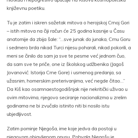
književnu poetiku.
Tu je zatim i iskren sažetak mitova o herojskoj Crnoj Gori
– istih mitova na čiji račun će 25 godina kasnije u Času
anatomije da zbija šale: “…sve junak do junaka, Crnu Goru
i sedmero brda nikad Turci nijesu poharali, nikad pokorili, a
meni se činilo da sam ja sve te pesme već jednom čuo,
da sam sve te priče, one iz školskog udžbenika (Jagoš
Jovanović: Istorija Crne Gore) i usmenog predanja, sa
užasnim, homerskim preterivanjima, već negde čitao…”
Da Kiš kao osamnaestogodišnjak nije nekritički uživao u
ovim mitovima, njegovo seciranje nacionalizma u zrelim
godinama ne bi zvučalo istinito niti bi nosilo istu
ubjedljivost.
Zatim pominje Njegoša, ime koje jedva da postoji u
njegovom objavljenom opusu. Pohvala Njegošu je