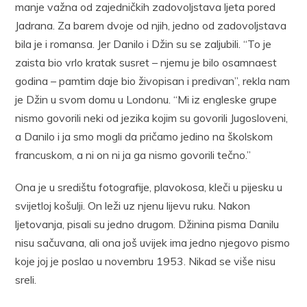
manje važna od zajedničkih zadovoljstava ljeta pored
Jadrana. Za barem dvoje od njih, jedno od zadovoljstava
bila je i romansa. Jer Danilo i Džin su se zaljubili. “To je
zaista bio vrlo kratak susret – njemu je bilo osamnaest
godina – pamtim daje bio živopisan i predivan”, rekla nam
je Džin u svom domu u Londonu. “Mi iz engleske grupe
nismo govorili neki od jezika kojim su govorili Jugosloveni,
a Danilo i ja smo mogli da pričamo jedino na školskom
francuskom, a ni on ni ja ga nismo govorili tečno.”
Ona je u središtu fotografije, plavokosa, kleči u pijesku u
svijetloj košulji. On leži uz njenu lijevu ruku. Nakon
ljetovanja, pisali su jedno drugom. Džinina pisma Danilu
nisu sačuvana, ali ona još uvijek ima jedno njegovo pismo
koje joj je poslao u novembru 1953. Nikad se više nisu
sreli.