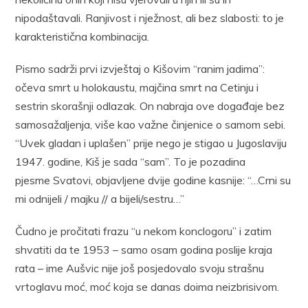
nipodaštavali. Ranjivost i nježnost, ali bez slabosti: to je
karakteristična kombinacija.
Pismo sadrži prvi izvještaj o Kišovim “ranim jadima”:
očeva smrt u holokaustu, majčina smrt na Cetinju i
sestrin skorašnji odlazak. On nabraja ove događaje bez
samosažaljenja, više kao važne činjenice o samom sebi.
“Uvek gladan i uplašen” prije nego je stigao u Jugoslaviju
1947. godine, Kiš je sada “sam”. To je pozadina
pjesme Svatovi, objavljene dvije godine kasnije: “…Crni su
mi odnijeli / majku // a bijeli/sestru…”
Čudno je pročitati frazu “u nekom konclogoru” i zatim
shvatiti da te 1953 – samo osam godina poslije kraja
rata – ime Aušvic nije još posjedovalo svoju strašnu
vrtoglavu moć, moć koja se danas doima neizbrisivom.