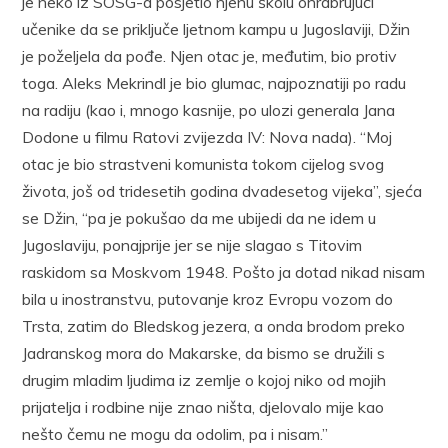
je neko iz SOSG-a posjetio njenu školu ohrabrujući
učenike da se priključe ljetnom kampu u Jugoslaviji, Džin
je poželjela da pođe. Njen otac je, međutim, bio protiv
toga. Aleks Mekrindl je bio glumac, najpoznatiji po radu
na radiju (kao i, mnogo kasnije, po ulozi generala Jana
Dodone u filmu Ratovi zvijezda IV: Nova nada). “Moj
otac je bio strastveni komunista tokom cijelog svog
života, još od tridesetih godina dvadesetog vijeka”, sjeća
se Džin, “pa je pokušao da me ubijedi da ne idem u
Jugoslaviju, ponajprije jer se nije slagao s Titovim
raskidom sa Moskvom 1948. Pošto ja dotad nikad nisam
bila u inostranstvu, putovanje kroz Evropu vozom do
Trsta, zatim do Bledskog jezera, a onda brodom preko
Jadranskog mora do Makarske, da bismo se družili s
drugim mladim ljudima iz zemlje o kojoj niko od mojih
prijatelja i rodbine nije znao ništa, djelovalo mije kao
nešto čemu ne mogu da odolim, pa i nisam.”