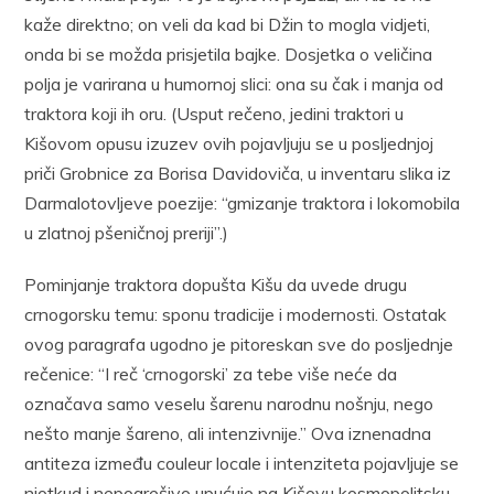
kaže direktno; on veli da kad bi Džin to mogla vidjeti,
onda bi se možda prisjetila bajke. Dosjetka o veličina
polja je varirana u humornoj slici: ona su čak i manja od
traktora koji ih oru. (Usput rečeno, jedini traktori u
Kišovom opusu izuzev ovih pojavljuju se u posljednjoj
priči Grobnice za Borisa Davidoviča, u inventaru slika iz
Darmalotovljeve poezije: “gmizanje traktora i lokomobila
u zlatnoj pšeničnoj preriji”.)
Pominjanje traktora dopušta Kišu da uvede drugu
crnogorsku temu: sponu tradicije i modernosti. Ostatak
ovog paragrafa ugodno je pitoreskan sve do posljednje
rečenice: “I reč ‘crnogorski’ za tebe više neće da
označava samo veselu šarenu narodnu nošnju, nego
nešto manje šareno, ali intenzivnije.” Ova iznenadna
antiteza između couleur locale i intenziteta pojavljuje se
niotkud i nepogrešivo upućuje na Kišovu kosmopolitsku