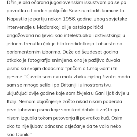
Džin je bila očarana jugoslovenskim iskustvom pa se po
povratku u London priključila Savezu mladih komunista.
Napustila je partiju nakon 1956. godine, zbog sovjetske
intervencije u Mađarskoj, ali je ostala politički
angažovana na ljevici kao intelektualka i aktivistkinja; u
jednom trenutku čak je bila kandidatkinja Laburista na
parlamentarnim izborima. Duže od šezdeset godina
otkako je fotografija snimljena, ona je pažljivo čuvala
pismo sa svojim dodacima: “pričom o Crnoj Gori” i tri
pjesme. “Čuvala sam ovu malu zbirku cijelog života, mada
sam se mnogo selila i po Britaniji i u inostranstvu,
uključujući dvije godine koje sam živjela u Gani i još dvije u
Italiji. Nemam objašnjenje zašto nikad nisam poderala
prvo ljubavno pismo koje sam ikad dobila ili zašto ga
nisam izgubila tokom putovanja ili povratka kući. Osim
ako to nije ljubav, odnosno osjećanje da te volio neko
kao Danilo.”