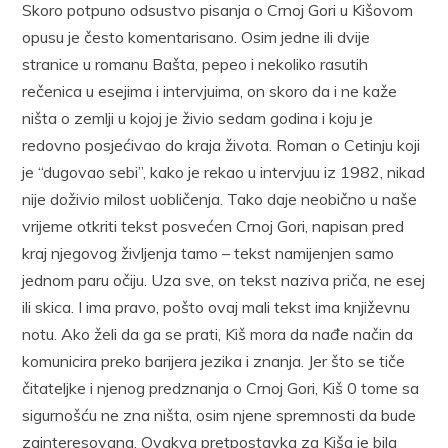
Skoro potpuno odsustvo pisanja o Crnoj Gori u Kišovom
opusu je često komentarisano. Osim jedne ili dvije
stranice u romanu Bašta, pepeo i nekoliko rasutih
rečenica u esejima i intervjuima, on skoro da i ne kaže
ništa o zemlji u kojoj je živio sedam godina i koju je
redovno posjećivao do kraja života. Roman o Cetinju koji
je “dugovao sebi”, kako je rekao u intervjuu iz 1982, nikad
nije doživio milost uobličenja. Tako daje neobično u naše
vrijeme otkriti tekst posvećen Crnoj Gori, napisan pred
kraj njegovog življenja tamo – tekst namijenjen samo
jednom paru očiju. Uza sve, on tekst naziva priča, ne esej
ili skica. I ima pravo, pošto ovaj mali tekst ima književnu
notu. Ako želi da ga se prati, Kiš mora da nađe način da
komunicira preko barijera jezika i znanja. Jer što se tiče
čitateljke i njenog predznanja o Crnoj Gori, Kiš 0 tome sa
sigurnošću ne zna ništa, osim njene spremnosti da bude
zainteresovana. Ovakva pretpostavka za Kiša je bila