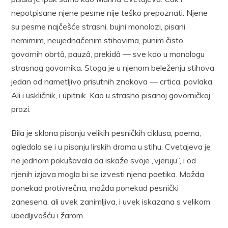
nepotpisane njene pesme nije teško prepoznati. Njene
su pesme najčešće strasni, bujni monolozi, pisani
nemirnim, neujednačenim stihovima, punim čisto
govornih obrtâ, pauzâ, prekidâ — sve kao u monologu
strasnog govornika. Stoga je u njenom beleženju stihova
jedan od nametljivo prisutnih znakova — crtica, povlaka.
Ali i uskličnik, i upitnik. Kao u strasno pisanoj govorničkoj
prozi.
Bila je sklona pisanju velikih pesničkih ciklusa, poema,
ogledala se i u pisanju lirskih drama u stihu. Cvetajeva je
ne jednom pokušavala da iskaže svoje „vjeruju”, i od
njenih izjava mogla bi se izvesti njena poetika. Možda
ponekad protivrečna, možda ponekad pesnički
zanesena, ali uvek zanimljiva, i uvek iskazana s velikom
ubedljivošću i žarom.