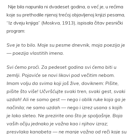
Nije bila napunila ni dvadeset godina, a već je, u rećima
koje su prethodile njenoj trećoj objavljenoj knjizi pesama,
“Iz dveju knjiga” (Moskva, 1913), ispisala čitav pesnički
program:
Sve je to bilo. Moje su pesme dnevnik, moja poezija je
— poezija vlastitih imena.
Svi ćemo proći. Za pedeset godina svi ćemo biti u
zemlji. Pojaviće se novi likovi pod večitim nebom.
Imam volju da svima koji još žive, doviknem: Pišite,
pišite što više! Učvršćujte svaki tren, svaki gest, svaki
uzdah! Ali ne samo gest — nego i oblik ruke koja ga je
načinila; ne samo uzdah — nego i izrez usana s kojih
je lako sleteo. Ne prezirite ono što je spoljašnje. Boja
vaših očiju jednako je važna kao i njihov izraz;
presvlaka kanabeta — ne manje važna od reči koje su