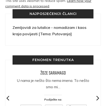
This site uses Akismet to reduce spam.
Learn how your
comment data is processed
.
NAJPOSJEĆENIJI ČLANCI
Zemljovidi za lutalice - nomadizam i kaos
kraja povijesti [Tema: Putovanja]
FENOMEN TRENUTKA
ŽOZE SARAMAGO
epričava
U nama je nešto što nema imena. To nešto
ra.
smo mi…
Podijelite na: