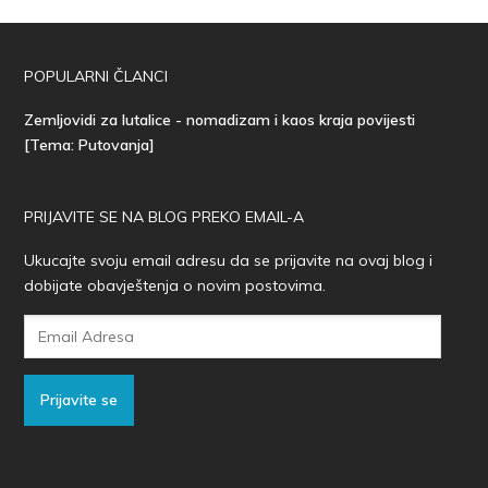
POPULARNI ČLANCI
Zemljovidi za lutalice - nomadizam i kaos kraja povijesti
[Tema: Putovanja]
PRIJAVITE SE NA BLOG PREKO EMAIL-A
Ukucajte svoju email adresu da se prijavite na ovaj blog i
dobijate obavještenja o novim postovima.
Email
Adresa
Prijavite se