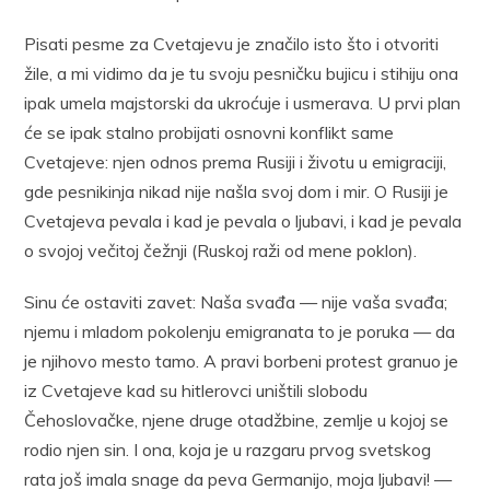
Pisati pesme za Cvetajevu je značilo isto što i otvoriti
žile, a mi vidimo da je tu svoju pesničku bujicu i stihiju ona
ipak umela majstorski da ukroćuje i usmerava. U prvi plan
će se ipak stalno probijati osnovni konflikt same
Cvetajeve: njen odnos prema Rusiji i životu u emigraciji,
gde pesnikinja nikad nije našla svoj dom i mir. O Rusiji je
Cvetajeva pevala i kad je pevala o ljubavi, i kad je pevala
o svojoj večitoj čežnji (Ruskoj raži od mene poklon).
Sinu će ostaviti zavet: Naša svađa — nije vaša svađa;
njemu i mladom pokolenju emigranata to je poruka — da
je njihovo mesto tamo. A pravi borbeni protest granuo je
iz Cvetajeve kad su hitlerovci uništili slobodu
Čehoslovačke, njene druge otadžbine, zemlje u kojoj se
rodio njen sin. I ona, koja je u razgaru prvog svetskog
rata još imala snage da peva Germanijo, moja ljubavi! —