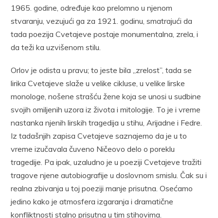
1965. godine, određuje kao prelomno u njenom
stvaranju, vezujući ga za 1921. godinu, smatrajući da
tada poezija Cvetajeve postaje monumentalna, zrela, i
da teži ka uzvišenom stilu.
Orlov je odista u pravu; to jeste bila „zrelost”, tada se
lirika Cvetajeve slaže u velike cikluse, u velike lirske
monologe, nošene strašću žene koja se unosi u sudbine
svojih omiljenih uzora iz života i mitologije. To je i vreme
nastanka njenih lirskih tragedija u stihu, Arijadne i Fedre.
Iz tadašnjih zapisa Cvetajeve saznajemo da je u to
vreme izučavala čuveno Ničeovo delo o poreklu
tragedije. Pa ipak, uzaludno je u poeziji Cvetajeve tražiti
tragove njene autobiografije u doslovnom smislu. Čak su i
realna zbivanja u toj poeziji manje prisutna. Osećamo
jedino kako je atmosfera izgaranja i dramatične
konfliktnosti stalno prisutna u tim stihovima.