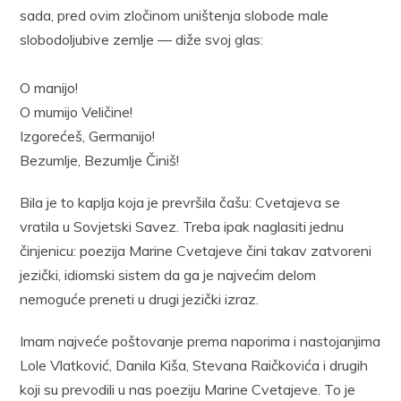
sada, pred ovim zločinom uništenja slobode male
slobodoljubive zemlje — diže svoj glas:
O manijo!
O mumijo Veličine!
Izgorećeš, Germanijo!
Bezumlje, Bezumlje Činiš!
Bila je to kaplja koja je prevršila čašu: Cvetajeva se
vratila u Sovjetski Savez. Treba ipak naglasiti jednu
činjenicu: poezija Marine Cvetajeve čini takav zatvoreni
jezički, idiomski sistem da ga je najvećim delom
nemoguće preneti u drugi jezički izraz.
Imam najveće poštovanje prema naporima i nastojanjima
Lole Vlatković, Danila Kiša, Stevana Raičkovića i drugih
koji su prevodili u nas poeziju Marine Cvetajeve. To je