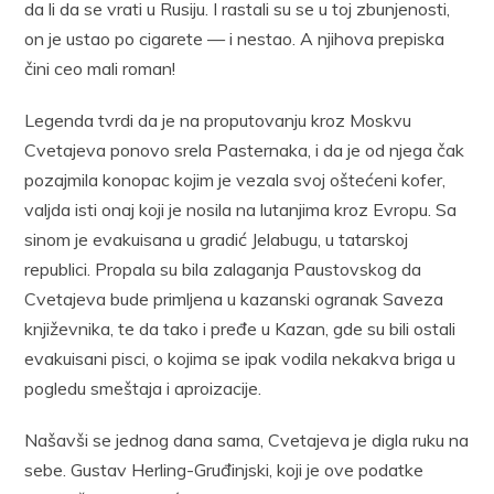
da li da se vrati u Rusiju. I rastali su se u toj zbunjenosti,
on je ustao po cigarete — i nestao. A njihova prepiska
čini ceo mali roman!
Legenda tvrdi da je na proputovanju kroz Moskvu
Cvetajeva ponovo srela Pasternaka, i da je od njega čak
pozajmila konopac kojim je vezala svoj oštećeni kofer,
valjda isti onaj koji je nosila na lutanjima kroz Evropu. Sa
sinom je evakuisana u gradić Jelabugu, u tatarskoj
republici. Propala su bila zalaganja Paustovskog da
Cvetajeva bude primljena u kazanski ogranak Saveza
književnika, te da tako i pređe u Kazan, gde su bili ostali
evakuisani pisci, o kojima se ipak vodila nekakva briga u
pogledu smeštaja i aproizacije.
Našavši se jednog dana sama, Cvetajeva je digla ruku na
sebe. Gustav Herling-Gruđinjski, koji je ove podatke