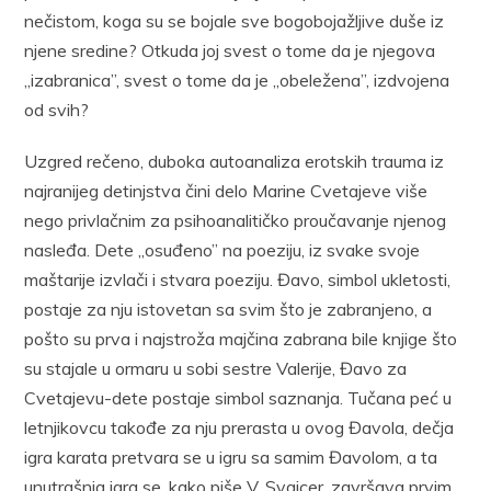
nečistom, koga su se bojale sve bogobojažljive duše iz
njene sredine? Otkuda joj svest o tome da je njegova
„izabranica”, svest o tome da je „obeležena”, izdvojena
od svih?
Uzgred rečeno, duboka autoanaliza erotskih trauma iz
najranijeg detinjstva čini delo Marine Cvetajeve više
nego privlačnim za psihoanalitičko proučavanje njenog
nasleđa. Dete „osuđeno” na poeziju, iz svake svoje
maštarije izvlači i stvara poeziju. Đavo, simbol ukletosti,
postaje za nju istovetan sa svim što je zabranjeno, a
pošto su prva i najstroža majčina zabrana bile knjige što
su stajale u ormaru u sobi sestre Valerije, Đavo za
Cvetajevu-dete postaje simbol saznanja. Tučana peć u
letnjikovcu takođe za nju prerasta u ovog Đavola, dečja
igra karata pretvara se u igru sa samim Đavolom, a ta
unutrašnja igra se, kako piše V. Svajcer, završava prvim