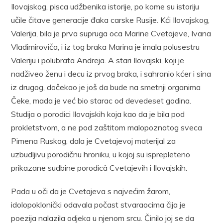
Ilovajskog, pisca udžbenika istorije, po kome su istoriju
učile čitave generacije đaka carske Rusije. Kći Ilovajskog,
Valerija, bila je prva supruga oca Marine Cvetajeve, Ivana
Vladimiroviča, i iz tog braka Marina je imala polusestru
Valeriju i polubrata Andreja. A stari Ilovajski, koji je
nadživeo ženu i decu iz prvog braka, i sahranio kćer i sina
iz drugog, dočekao je još da bude na smetnji organima
Čeke, mada je već bio starac od devedeset godina.
Studija o porodici Ilovajskih koja kao da je bila pod
prokletstvom, a ne pod zaštitom malopoznatog sveca
Pimena Ruskog, dala je Cvetajevoj materijal za
uzbudljivu porodičnu hroniku, u kojoj su isprepleteno
prikazane sudbine porodicâ Cvetajevih i Ilovajskih.
Pada u oči da je Cvetajeva s najvećim žarom,
idolopoklonički odavala počast stvaraocima čija je
poezija nalazila odjeka u njenom srcu. Činilo joj se da