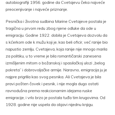
autobiografiji 1956. godine da Cvetajevu čeka najveće
preocenjivanje i najveće priznanje.
Pesnička i životna sudbina Marine Cvetajeve postala je
tragična u prvom redu zbog njene odluke da ode u
emigraciju. Godine 1922. dobila je Cvetajeva dozvolu da
s kćerkom ode k mužu koji je, kao beli oficir, već ranije bio
napustio zemlju. Cvetajeva, koja ranije nije mnogo marila
za politiku, u to vreme je bila romantičarski zanesena
izmišljenim mitom o božanskoj i spasilačkoj ulozi „belog
pokreta” i dobrovoljačke armije. Naravno, emigracija ju je
najpre prigrlila kao svog pesnika. Ali Cvetajeva je bila
pravi pošten čovek i pesnik, i nije mogla dugo ostati
ravnodušna prema reakcionarnim idejama ruske
emigracije, i vrlo brzo je postala tuđa tim krugovima. Od
1928. godine nije uspela da objavi nijednu knjigu.