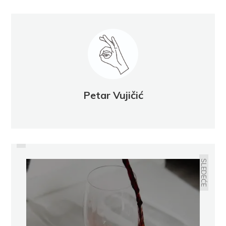
Petar Vujičić
PRETHODNO
DŽORDŽ BARKLI
SLEDEĆE