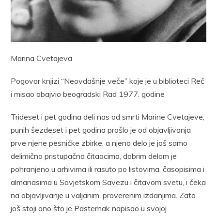
Marina Cvetajeva
Pogovor knjizi “Neovdašnje veče” koje je u biblioteci Reč
i misao obajvio beogradski Rad 1977. godine
Trideset i pet godina deli nas od smrti Marine Cvetajeve,
punih šezdeset i pet godina prošlo je od objavljivanja
prve njene pesničke zbirke, a njeno delo je još samo
delimično pristupačno čitaocima, dobrim delom je
pohranjeno u arhivima ili rasuto po listovima, časopisima i
almanasima u Sovjetskom Savezu i čitavom svetu, i čeka
na objavljivanje u valjanim, proverenim izdanjima. Zato
još stoji ono što je Pasternak napisao u svojoj