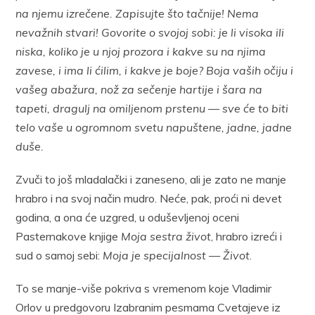
na njemu izrečene. Zapisujte što tačnije! Nema
nevažnih stvari! Govorite o svojoj sobi: je li visoka ili
niska, koliko je u njoj prozora i kakve su na njima
zavese, i ima li ćilim, i kakve je boje? Boja vaših očiju i
vašeg abažura, nož za sečenje hartije i šara na
tapeti, dragulj na omiljenom prstenu — sve će to biti
telo vaše u ogromnom svetu napuštene, jadne, jadne
duše.
Zvuči to još mladalački i zaneseno, ali je zato ne manje
hrabro i na svoj način mudro. Neće, pak, proći ni devet
godina, a ona će uzgred, u oduševljenoj oceni
Pasternakove knjige
Moja sestra život
, hrabro izreći i
sud o samoj sebi:
Moja je specijalnost — Život
.
To se manje-više pokriva s vremenom koje Vladimir
Orlov u predgovoru Izabranim pesmama Cvetajeve iz