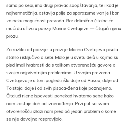
sama po sebi, ima drugi pravac saopštavanja, te i kad je
najhermetičnija, ostavlja polje za sporazume van je i bar
za neku mogućnost prevoda. Bar delimično čitalac će
moći da uživa u poeziji Marine Cvetajeve — čitajući njenu
prozu.
Za razliku od poezije, u prozi je Marina Cvetajeva pisala
stalno i isključivo o sebi. Malo je u svetu delà u kojima su
pisci imali hrabrosti da s tolikom otvorenošću govore o
svojim najprivatnijim problemima. U svojim prozama
Cvetajeva je u tom pogledu išla dalje od Rusoa, dalje od
Tolstoja, dalje i od svih pisaca-žena koje poznajemo.
Čitajući njene ispovesti, ponekad hvatamo sebe kako
nam zastaje dah od iznenađenja. Prvi put sa svom
otvorenošću izlazi nam pred oči jedan problem o kome
se nije dovoljno raspravljalo.