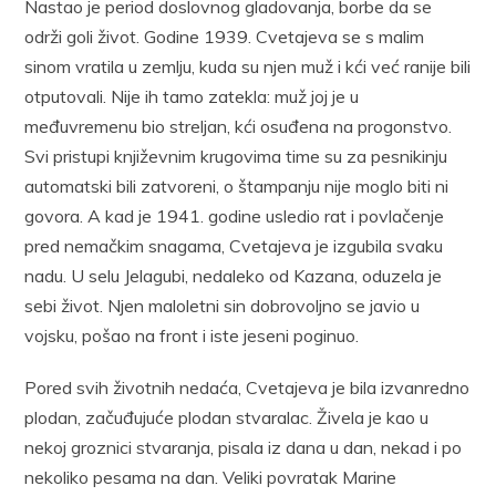
Nastao je period doslovnog gladovanja, borbe da se
održi goli život. Godine 1939. Cvetajeva se s malim
sinom vratila u zemlju, kuda su njen muž i kći već ranije bili
otputovali. Nije ih tamo zatekla: muž joj je u
međuvremenu bio streljan, kći osuđena na progonstvo.
Svi pristupi književnim krugovima time su za pesnikinju
automatski bili zatvoreni, o štampanju nije moglo biti ni
govora. A kad je 1941. godine usledio rat i povlačenje
pred nemačkim snagama, Cvetajeva je izgubila svaku
nadu. U selu Jelagubi, nedaleko od Kazana, oduzela je
sebi život. Njen maloletni sin dobrovoljno se javio u
vojsku, pošao na front i iste jeseni poginuo.
Pored svih životnih nedaća, Cvetajeva je bila izvanredno
plodan, začuđujuće plodan stvaralac. Živela je kao u
nekoj groznici stvaranja, pisala iz dana u dan, nekad i po
nekoliko pesama na dan. Veliki povratak Marine