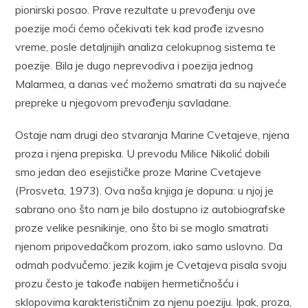
pionirski posao. Prave rezultate u prevođenju ove
poezije moći ćemo očekivati tek kad prođe izvesno
vreme, posle detaljnijih analiza celokupnog sistema te
poezije. Bila je dugo neprevodiva i poezija jednog
Malarmea, a danas već možemo smatrati da su najveće
prepreke u njegovom prevođenju savladane.
Ostaje nam drugi deo stvaranja Marine Cvetajeve, njena
proza i njena prepiska. U prevodu Milice Nikolić dobili
smo jedan deo esejističke proze Marine Cvetajeve
(Prosveta, 1973). Ova naša knjiga je dopuna: u njoj je
sabrano ono što nam je bilo dostupno iz autobiografske
proze velike pesnikinje, ono što bi se moglo smatrati
njenom pripovedačkom prozom, iako samo uslovno. Da
odmah podvučemo: jezik kojim je Cvetajeva pisala svoju
prozu često je takođe nabijen hermetičnošću i
sklopovima karakterističnim za njenu poeziju. Ipak, proza,