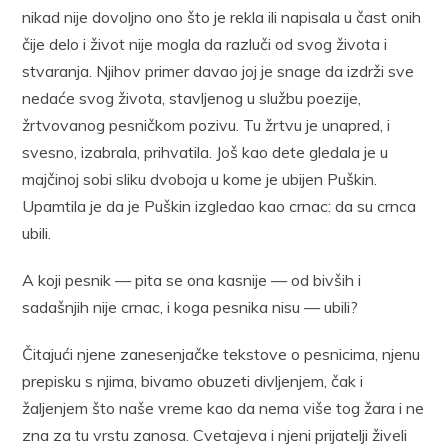
nikad nije dovoljno ono što je rekla ili napisala u čast onih
čije delo i život nije mogla da razluči od svog života i
stvaranja. Njihov primer davao joj je snage da izdrži sve
nedaće svog života, stavljenog u službu poezije,
žrtvovanog pesničkom pozivu. Tu žrtvu je unapred, i
svesno, izabrala, prihvatila. Još kao dete gledala je u
majčinoj sobi sliku dvoboja u kome je ubijen Puškin.
Upamtila je da je Puškin izgledao kao crnac: da su crnca
ubili.
A koji pesnik — pita se ona kasnije — od bivših i
sadašnjih nije crnac, i koga pesnika nisu — ubili?
Čitajući njene zanesenjačke tekstove o pesnicima, njenu
prepisku s njima, bivamo obuzeti divljenjem, čak i
žaljenjem što naše vreme kao da nema više tog žara i ne
zna za tu vrstu zanosa. Cvetajeva i njeni prijatelji živeli