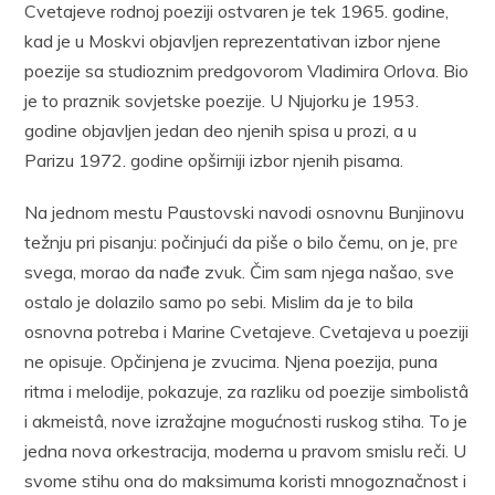
Cvetajeve rodnoj poeziji ostvaren je tek 1965. godine,
kad je u Moskvi objavljen reprezentativan izbor njene
poezije sa studioznim predgovorom Vladimira Orlova. Bio
je to praznik sovjetske poezije. U Njujorku je 1953.
godine objavljen jedan deo njenih spisa u prozi, a u
Parizu 1972. godine opširniji izbor njenih pisama.
Na jednom mestu Paustovski navodi osnovnu Bunjinovu
težnju pri pisanju: počinjući da piše o bilo čemu, on je, рге
svega, morao da nađe zvuk. Čim sam njega našao, sve
ostalo je dolazilo samo po sebi. Mislim da je to bila
osnovna potreba i Marine Cvetajeve. Cvetajeva u poeziji
ne opisuje. Opčinjena je zvucima. Njena poezija, puna
ritma i melodije, pokazuje, za razliku od poezije simbolistâ
i akmeistâ, nove izražajne mogućnosti ruskog stiha. To je
jedna nova orkestracija, moderna u pravom smislu reči. U
svome stihu ona do maksimuma koristi mnogoznačnost i