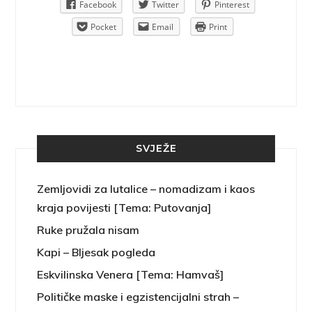
Pinterest
Facebook
Twitter
Pinterest
rint
Pocket
Email
Print
SVJEŽE
Zemljovidi za lutalice – nomadizam i kaos
kraja povijesti [Tema: Putovanja]
Ruke pružala nisam
Kapi – Bljesak pogleda
Eskvilinska Venera [Tema: Hamvaš]
Političke maske i egzistencijalni strah –