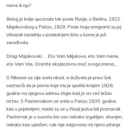
mene ili nju?
Belog je bolje upoznala tek posle Rusije, u Berlinu, 1922.
Majakovskog u Parizu, 1928. Posle toga emigranti su joj
otkazali saradnju u poslednjem listu u kome je još
sarađivala.
Dragi Majakovski. . . Eto Vam Miljukova, eto Vam mene,
eto Vam Vas. Ocenite eksplozivnu moć svoga imena…
S Rilkeom se nije srela nikad, a doživela je pravi šok
saznavši da je pismo koje mu je uputila krajem 1926.
godine na njegovu adresu stiglo kad je on već ležao
mrtav. S Pasternakom se srela u Parizu 1935. godine,
kao s prijateljem, mada su se u Rusiji jedva bili poznavali.
Pasternak je u susretu bio sav nekako izgubljen, zbunjen,
nekako kao uplašen, cak nije odgovorio na njeno pitanje