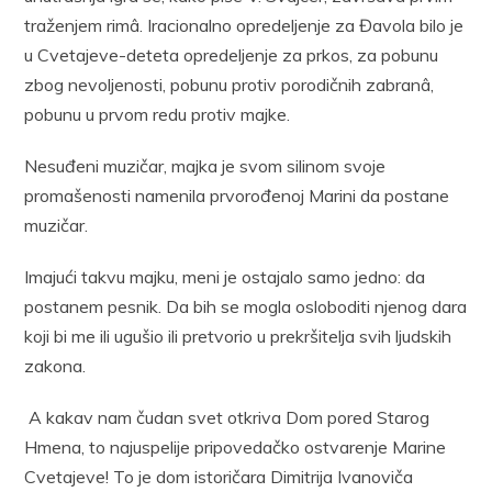
traženjem rimâ. Iracionalno opredeljenje za Đavola bilo je
u Cvetajeve-deteta opredeljenje za prkos, za pobunu
zbog nevoljenosti, pobunu protiv porodičnih zabranâ,
pobunu u prvom redu protiv majke.
Nesuđeni muzičar, majka je svom silinom svoje
promašenosti namenila prvorođenoj Marini da postane
muzičar.
Imajući takvu majku, meni je ostajalo samo jedno: da
postanem pesnik. Da bih se mogla osloboditi njenog dara
koji bi me ili ugušio ili pretvorio u prekršitelja svih ljudskih
zakona.
A kakav nam čudan svet otkriva Dom pored Starog
Hmena, to najuspelije pripovedačko ostvarenje Marine
Cvetajeve! To je dom istoričara Dimitrija Ivanoviča