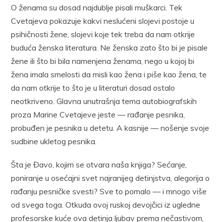
O ženama su dosad najdublje pisali muškarci. Tek
Cvetajeva pokazuje kakvi neslućeni slojevi postoje u
psihičnosti žene, slojevi koje tek treba da nam otkrije
buduća ženska literatura. Ne ženska zato što bi je pisale
žene ili što bi bila namenjena ženama, nego u kojoj bi
žena imala smelosti da misli kao žena i piše kao žena, te
da nam otkrije to što je u literaturi dosad ostalo
neotkriveno. Glavna unutrašnja tema autobiografskih
proza Marine Cvetajeve jeste — rađanje pesnika,
probuđen je pesnika u detetu. A kasnije — nošenje svoje
sudbine ukletog pesnika.
Šta je Đavo, kojim se otvara naša knjiga? Sećanje,
poniranje u osećajni svet najranijeg detinjstva, alegorija o
rađanju pesničke svesti? Sve to pomalo — i mnogo više
od svega toga. Otkuda ovoj ruskoj devojčici iz ugledne
profesorske kuće ova detinja ljubav prema nečastivom,