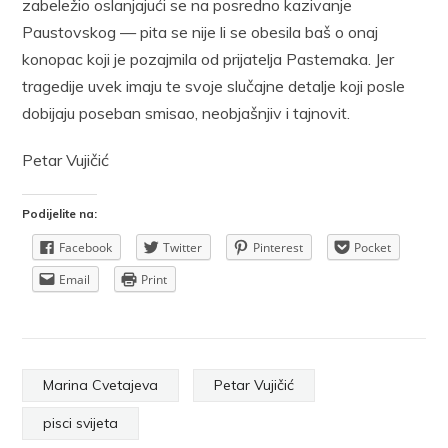
zabeležio oslanjajući se na posredno kazivanje
Paustovskog — pita se nije li se obesila baš o onaj
konopac koji je pozajmila od prijatelja Pastemaka. Jer
tragedije uvek imaju te svoje slučajne detalje koji posle
dobijaju poseban smisao, neobjašnjiv i tajnovit.
Petar Vujičić
Podijelite na:
Facebook
Twitter
Pinterest
Pocket
Email
Print
Marina Cvetajeva
Petar Vujičić
pisci svijeta