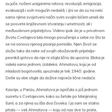
su juče, nošeni uraganima ratova, revolucijâ, emigracija,
evakuacijâ i svih mogućih nedaéâ, i (ini se da su na neki
samo njima svojstveni način svim svojim bićem umeli da
se posvete književnom stvaranju i umetnosti, ali i
međusobnom prijateljstvu. Vidimo ipak da je u privatnom
životu Cvetajeva bila mnogo povučenija u sebe no što bi
se na osnovu njenog pisanja pomislilo. Njen život se
složio tako da neke od svojih obožavanih prijatelja-
pesnikâ gotovo da nije ni stigla lično da upozna. Bloka je
videla samo jednom, izdaleka. Ahmatovu, koju je od
mladosti bogotvorila, upoznala je tek 1940. godine.
Dotle su obe stigle da dožive najveće lične nedaće.
Kasnije, u Parizu, Ahmatova je ispričala o još jednom
susretu s Cvetajevom, kako su šetale po Manjinskoj
šumi, a za njima su išla dva čoveka. I ja sam se stalno
pitala — veli Ahmatova — koju od nas dve to prate,