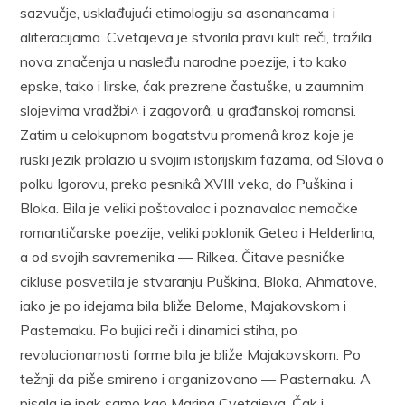
sazvučje, usklađujući etimologiju sa asonancama i
aliteracijama. Cvetajeva je stvorila pravi kult reči, tražila
nova značenja u nasleđu narodne poezije, i to kako
epske, tako i lirske, čak prezrene častuške, u zaumnim
slojevima vradžbi^ i zagovorâ, u građanskoj romansi.
Zatim u celokupnom bogatstvu promenâ kroz koje je
ruski jezik prolazio u svojim istorijskim fazama, od Slova o
polku Igorovu, preko pesnikâ XVIII veka, do Puškina i
Bloka. Bila je veliki poštovalac i poznavalac nemačke
romantičarske poezije, veliki poklonik Getea i Helderlina,
a od svojih savremenika — Rilkea. Čitave pesničke
cikluse posvetila je stvaranju Puškina, Bloka, Ahmatove,
iako je po idejama bila bliže Belome, Majakovskom i
Pastemaku. Po bujici reči i dinamici stiha, po
revolucionarnosti forme bila je bliže Majakovskom. Po
težnji da piše smireno i огganizovano — Pasternaku. A
pisala je ipak samo kao Marina Cvetajeva. Čak i