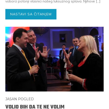
vo­bor­ci po­to­nji vla­sni­ci na­šeg luk­su­znog spla­va. Nji­ho­ve […]
NASTAVI SA ČITANJEM
JASAN POGLED
VOLIO BIH DA TE NE VOLIM