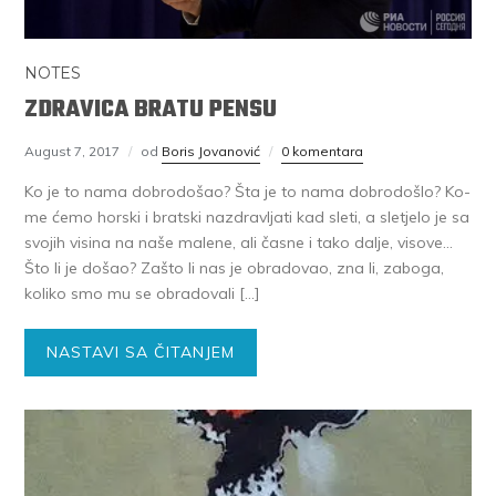
NOTES
ZDRAVICA BRATU PENSU
August 7, 2017
od
Boris Jovanović
0 komentara
Ko je to na­ma do­bro­do­šao? Šta je to na­ma do­bro­do­šlo? Ko­
me će­mo hor­ski i brat­ski na­zdra­vlja­ti kad sle­ti, a sle­tje­lo je sa
svo­jih vi­si­na na na­še ma­le­ne, ali ča­sne i ta­ko da­lje, vi­so­ve…
Što li je do­šao? Za­što li nas je ob­ra­do­vao, zna li, za­bo­ga,
ko­li­ko smo mu se ob­ra­do­va­li […]
NASTAVI SA ČITANJEM