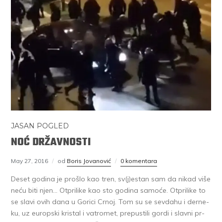
JASAN POGLED
NOĆ DRŽAVNOSTI
May 27, 2016
od
Boris Jovanović
0 komentara
De­set go­di­na je pro­šlo kao tren, sv(j)estan sam da ni­kad vi­še
ne­ću bi­ti njen… Ot­pri­li­ke kao sto go­di­na sa­mo­će. Ot­pri­li­ke to
se sla­vi ovih da­na u Go­ri­ci Cr­noj. Tom su se sev­da­hu i der­ne­
ku, uz europ­ski kri­stal i va­tro­met, pre­pu­sti­li gor­di i slav­ni pr­