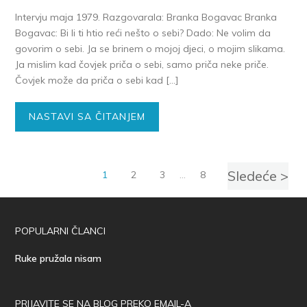
Intervju maja 1979. Razgovarala: Branka Bogavac Branka
Bogavac: Bi li ti htio reći nešto o sebi? Dado: Ne volim da
govorim o sebi. Ja se brinem o mojoj djeci, o mojim slikama.
Ja mislim kad čovjek priča o sebi, samo priča neke priče.
Čovjek može da priča o sebi kad […]
NASTAVI SA ČITANJEM
Sledeće >
1
2
3
…
8
POPULARNI ČLANCI
Ruke pružala nisam
PRIJAVITE SE NA BLOG PREKO EMAIL-A