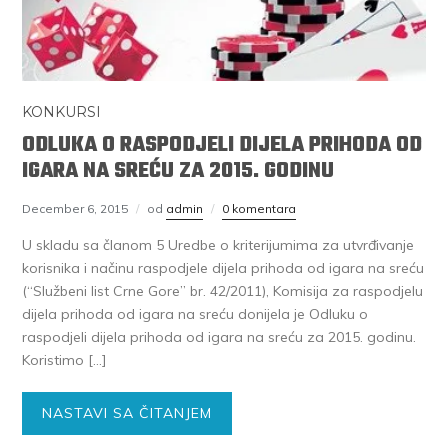
KONKURSI
ODLUKA O RASPODJELI DIJELA PRIHODA OD
IGARA NA SREĆU ZA 2015. GODINU
December 6, 2015
od
admin
0 komentara
U skladu sa članom 5 Uredbe o kriterijumima za utvrđivanje
korisnika i načinu raspodjele dijela prihoda od igara na sreću
(“Službeni list Crne Gore” br. 42/2011), Komisija za raspodjelu
dijela prihoda od igara na sreću donijela je Odluku o
raspodjeli dijela prihoda od igara na sreću za 2015. godinu.
Koristimo […]
NASTAVI SA ČITANJEM