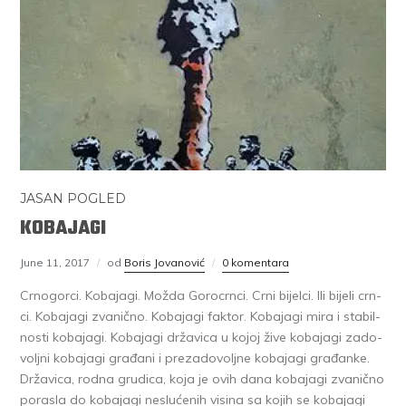
JASAN POGLED
KOBAJAGI
June 11, 2017
od
Boris Jovanović
0 komentara
Cr­no­gor­ci. Ko­ba­ja­gi. Mo­žda Go­ro­crn­ci. Cr­ni bi­jel­ci. Ili bi­je­li crn­
ci. Ko­ba­ja­gi zva­nič­no. Ko­ba­ja­gi fak­tor. Ko­ba­ja­gi mi­ra i sta­bil­
no­sti ko­ba­ja­gi. Ko­ba­ja­gi dr­ža­vi­ca u ko­joj ži­ve ko­ba­ja­gi za­do­
volj­ni ko­ba­ja­gi gra­đa­ni i pre­za­do­volj­ne ko­ba­ja­gi gra­đan­ke.
Dr­ža­vi­ca, rod­na gru­di­ca, ko­ja je ovih da­na ko­ba­ja­gi zva­nič­no
po­ra­sla do ko­ba­ja­gi ne­slu­će­nih vi­si­na sa ko­jih se ko­ba­ja­gi