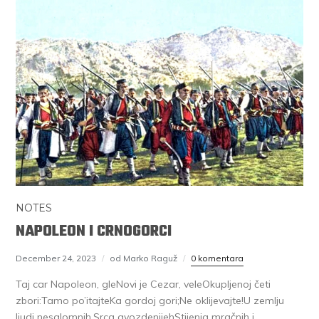
NOTES
NAPOLEON I CRNOGORCI
December 24, 2023
od Marko Raguž
0 komentara
Taj car Napoleon, gleNovi je Cezar, veleOkupljenoj četi
zbori:Tamo po’itajteKa gordoj gori;Ne oklijevajte!U zemlju
ljudi nesalomnih.Srca gvozdenijehStijenja mračnih i