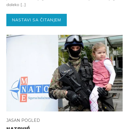
da­le­ko […]
NASTAVI SA ČITANJEM
JASAN POGLED