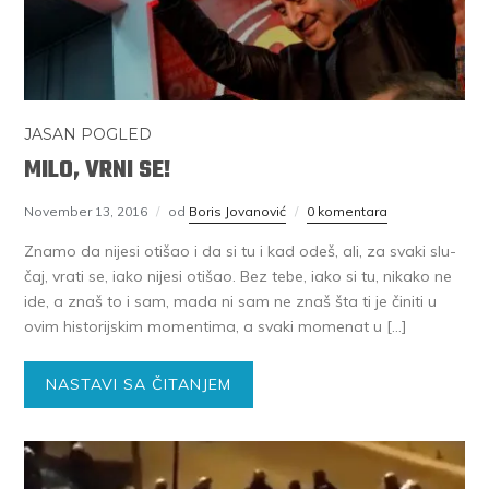
JASAN POGLED
MILO, VRNI SE!
November 13, 2016
od
Boris Jovanović
0 komentara
Zna­mo da ni­je­si oti­šao i da si tu i kad odeš, ali, za sva­ki slu­
čaj, vra­ti se, iako ni­je­si oti­šao. Bez te­be, iako si tu, ni­ka­ko ne
ide, a znaš to i sam, ma­da ni sam ne znaš šta ti je či­ni­ti u
ovim hi­sto­rij­skim mo­men­ti­ma, a sva­ki mo­me­nat u […]
NASTAVI SA ČITANJEM