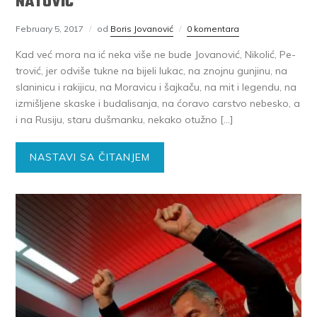
NATOVIĆ
February 5, 2017
od
Boris Jovanović
0 komentara
Kad već mo­ra na ić ne­ka vi­še ne bu­de Jo­va­no­vić, Ni­ko­lić, Pe­
tro­vić, jer od­vi­še tuk­ne na bi­je­li lu­kac, na znoj­nu gu­nji­nu, na
sla­ni­ni­cu i ra­ki­ji­cu, na Mo­ra­vi­cu i šaj­ka­ču, na mit i le­gen­du, na
iz­mi­šlje­ne ska­ske i bu­da­li­sa­nja, na ćo­ra­vo car­stvo ne­be­sko, a
i na Ru­si­ju, sta­ru du­šman­ku, ne­ka­ko otu­žno […]
NASTAVI SA ČITANJEM