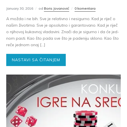
January 30, 2016
od
Boris Jovanović
0 komentara
A mo­žda i ne bih. Sve je re­la­tiv­no i ne­si­gur­no. Kad je ri­ječ o
na­šim ži­vo­ti­ma. Sve je ap­so­lut­no i ga­ran­to­va­no. Kad je ri­ječ
o nji­ho­voj ku­kav­noj vla­da­vi­ni. Zna­či da je si­gur­no i da će jed­
nom pa­sti. Kao što pa­da sve što je pa­de­ni­ju sklo­no. Kao što
re­če jed­nom onaj […]
NASTAVI SA ČITANJEM