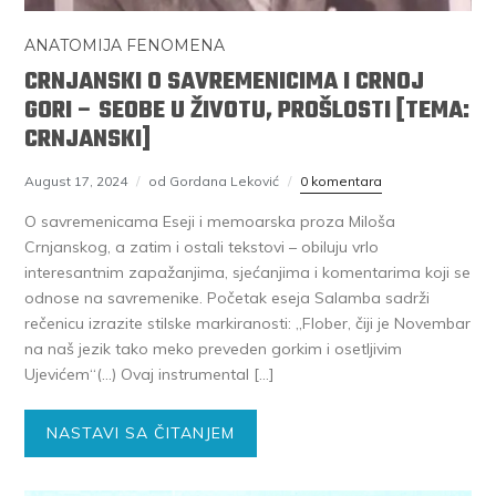
ANATOMIJA FENOMENA
CRNJANSKI O SAVREMENICIMA I CRNOJ
GORI – SEOBE U ŽIVOTU, PROŠLOSTI [TEMA:
CRNJANSKI]
August 17, 2024
od Gordana Leković
0 komentara
O savremenicama Eseji i memoarska proza Miloša
Crnjanskog, a zatim i ostali tekstovi – obiluju vrlo
interesantnim zapažanjima, sjećanjima i komentarima koji se
odnose na savremenike. Početak eseja Salamba sadrži
rečenicu izrazite stilske markiranosti: „Flober, čiji je Novembar
na naš jezik tako meko preveden gorkim i osetljivim
Ujevićem“(…) Ovaj instrumental […]
NASTAVI SA ČITANJEM