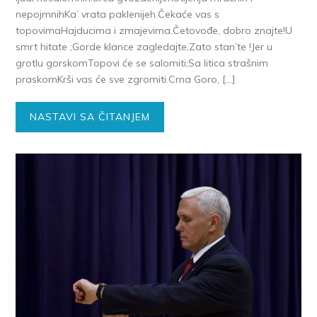
nepojmnihKa’ vrata paklenijeh.Čekaće vas s
topovimaHajducima i zmajevima.Četovođe, dobro znajte!U
smrt hitate ;Gorde klance zagledajte,Zato stan’te !Jer u
grotlu gorskomTopovi će se salomiti;Sa litica strašnim
praskomKrši vas će sve zgromiti.Crna Goro, […]
NASTAVI SA ČITANJEM