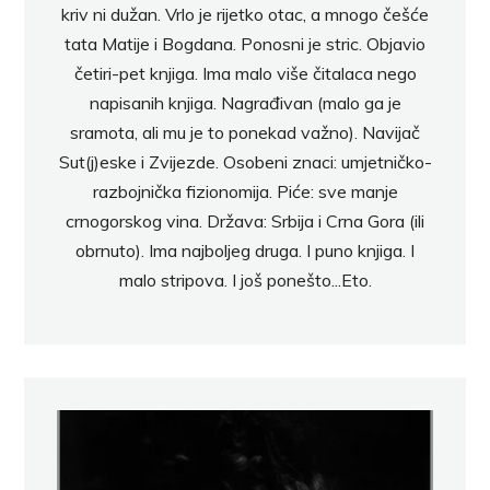
kriv ni dužan. Vrlo je rijetko otac, a mnogo češće
tata Matije i Bogdana. Ponosni je stric. Objavio
četiri-pet knjiga. Ima malo više čitalaca nego
napisanih knjiga. Nagrađivan (malo ga je
sramota, ali mu je to ponekad važno). Navijač
Sut(j)eske i Zvijezde. Osobeni znaci: umjetničko-
razbojnička fizionomija. Piće: sve manje
crnogorskog vina. Država: Srbija i Crna Gora (ili
obrnuto). Ima najboljeg druga. I puno knjiga. I
malo stripova. I još ponešto...Eto.