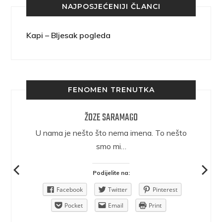
NAJPOSJEĆENIJI ČLANCI
Kapi – Bljesak pogleda
FENOMEN TRENUTKA
ŽOZE SARAMAGO
epričava
U nama je nešto što nema imena. To nešto
ra.
smo mi…
Podijelite na:
Pinterest
Facebook
Twitter
Pinterest
rint
Pocket
Email
Print