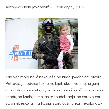
Autor/ka:
Boris Jovanović
February 5, 2017
Kad već mo­ra na ić ne­ka vi­še ne bu­de Jo­va­no­vić, Ni­ko­lić,
Pe­tro­vić, jer od­vi­še tuk­ne na bi­je­li lu­kac, na znoj­nu gu­nji­
nu, na sla­ni­ni­cu i ra­ki­ji­cu, na Mo­ra­vi­cu i šaj­ka­ču, na mit i le­
gen­du, na iz­mi­šlje­ne ska­ske i bu­da­li­sa­nja, na ćo­ra­vo car­
stvo ne­be­sko, a i na Ru­si­ju, sta­ru du­šman­ku, ne­ka­ko otu­