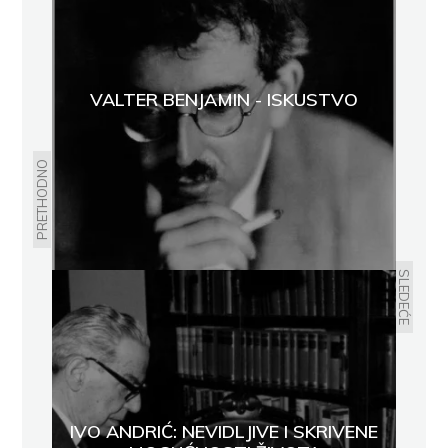
VALTER BENJAMIN - ISKUSTVO
PRETHODNO
SLEDEĆE
IVO ANDRIĆ: NEVIDLJIVE I SKRIVENE