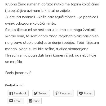
Krupna žena rumenih obraza nutka me toplim kolačićima
i ja bojažljivo uzimam iz kristalne zdjele.
-Gore, na zvoniku – kaže otresajući mrvice – je pećnica i
uvijek odozgore kolačići mirišu.
Slatko tijesto mi se rastapa u ustima, ne mogu žvakati.
Morao sam, to sam dobro znao, zajahati bicikl naslonjen
na grbavo stablo patuljaste dunje i pobjeći Tebi. Nijesam
mogao. Noge su mi bile teške, a vilice skamenjene.
Nijesam smio pogledati bijeli kameni šiljak na nebu koje
se mračilo.
Boris Jovanović
Podijelite na:
Facebook
Twitter
Pinterest
Pocket
Email
Print