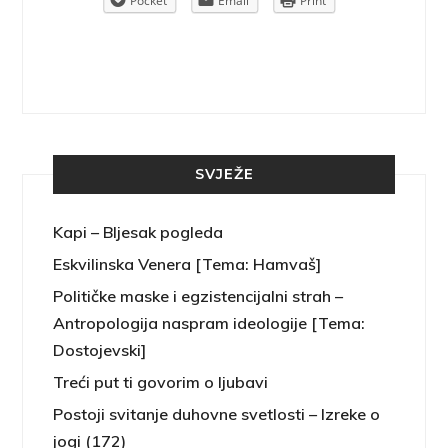
rint
Pocket
Email
Print
SVJEŽE
Kapi – Bljesak pogleda
Eskvilinska Venera [Tema: Hamvaš]
Političke maske i egzistencijalni strah –
Antropologija naspram ideologije [Tema:
Dostojevski]
Treći put ti govorim o ljubavi
Postoji svitanje duhovne svetlosti – Izreke o
jogi (172)