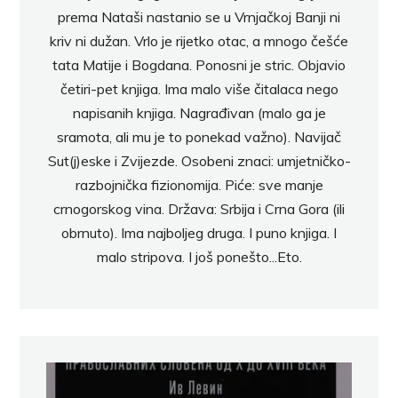
prema Nataši nastanio se u Vrnjačkoj Banji ni
kriv ni dužan. Vrlo je rijetko otac, a mnogo češće
tata Matije i Bogdana. Ponosni je stric. Objavio
četiri-pet knjiga. Ima malo više čitalaca nego
napisanih knjiga. Nagrađivan (malo ga je
sramota, ali mu je to ponekad važno). Navijač
Sut(j)eske i Zvijezde. Osobeni znaci: umjetničko-
razbojnička fizionomija. Piće: sve manje
crnogorskog vina. Država: Srbija i Crna Gora (ili
obrnuto). Ima najboljeg druga. I puno knjiga. I
malo stripova. I još ponešto...Eto.