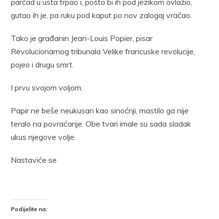
parčad u usta trpao i, pošto bi ih pod jezikom ovlažio,
gutao ih je, pa ruku pod kaput po nov zalogaj vraćao.
Tako je građanin Jean-Louis Popier, pisar
Revolucionarnog tribunala Velike francuske revolucije,
pojeo i drugu smrt.
I prvu svojom voljom.
Papir ne beše neukusan kao sinoćnji, mastilo ga nije
teralo na povraćanje. Obe tvari imale su sada sladak
ukus njegove volje.
Nastaviće se
Podijelite na: