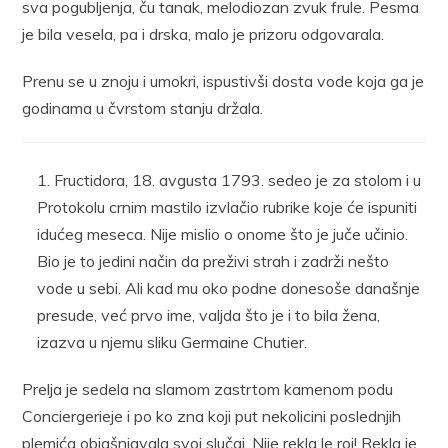
sva pogubljenja, ču tanak, melodiozan zvuk frule. Pesma
je bila vesela, pa i drska, malo je prizoru odgovarala.
Prenu se u znoju i umokri, ispustivši dosta vode koja ga je
godinama u čvrstom stanju držala.
Fructidora, 18. avgusta 1793. sedeo je za stolom i u
Protokolu crnim mastilo izvlačio rubrike koje će ispuniti
idućeg meseca. Nije mislio o onome što je juče učinio.
Bio je to jedini način da preživi strah i zadrži nešto
vode u sebi. Ali kad mu oko podne donesoše današnje
presude, već prvo ime, valjda što je i to bila žena,
izazva u njemu sliku Germaine Chutier.
Prelja je sedela na slamom zastrtom kamenom podu
Conciergerieje i po ko zna koji put nekolicini poslednjih
plemića objašnjavala svoj slučaj. Nije rekla le roi! Rekla je