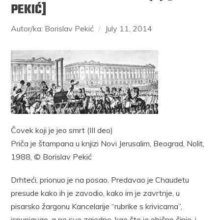
PEKIĆ]
Autor/ka: Borislav Pekić
July 11, 2014
Čovek koji je jeo smrt (III deo)
Priča je štampana u knjizi Novi Jerusalim, Beograd, Nolit,
1988, © Borislav Pekić
Drhteći, prionuo je na posao. Predavao je Chaudetu
presude kako ih je zavodio, kako im je zavrtnje, u
pisarsko žargonu Kancelarije “rubrike s krivicama”,
ispunjavao, a ne sve zajedno, kao što je obično činio, i