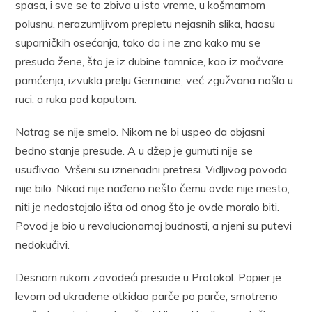
spasa, i sve se to zbiva u isto vreme, u košmarnom
polusnu, nerazumljivom prepletu nejasnih slika, haosu
suparničkih osećanja, tako da i ne zna kako mu se
presuda žene, što je iz dubine tamnice, kao iz močvare
pamćenja, izvukla prelju Germaine, već zgužvana našla u
ruci, a ruka pod kaputom.
Natrag se nije smelo. Nikom ne bi uspeo da objasni
bedno stanje presude. A u džep je gurnuti nije se
usuđivao. Vršeni su iznenadni pretresi. Vidljivog povoda
nije bilo. Nikad nije nađeno nešto čemu ovde nije mesto,
niti je nedostajalo išta od onog što je ovde moralo biti.
Povod je bio u revolucionarnoj budnosti, a njeni su putevi
nedokučivi.
Desnom rukom zavodeći presude u Protokol. Popier je
levom od ukradene otkidao parče po parče, smotreno