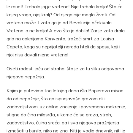
le rouet! Trebalo joj je vreteno! Nije trebala kralja! Šta će,
kojeg vraga, njoj kralj? Od njega nije mogla živeti. Od
vretena može. I zato ga je od Revolucije očekivala.
Vreteno, a ne kralja! A evo šta je dobila! Zar je zato drala
grlo na galerijama Konventa, tražeći smrt za Louisa
Capeta, koga su neprijatelji naroda hteli da spasu, koji i
njoj nisu davali njeno vreteno!
Oseti radost, jaču od straha, što je za tu sliku odgovorna
njegova nepažnja.
Kojim je putevima tog letnjeg dana išla Popierova misao
da od nepažnje, što ga ispunjavaše grozom ali i
zadovoljstvom, uz obilno znojenje i povremeno mokrenje,
stigne do čina milosrđa, u kome će se groza, strah,
zadovoljstvo, čulna sreća, pa i sva njegova pražnjenja
izmešati u bunilo, niko ne zna. Niti je vodio dnevnik, niti je