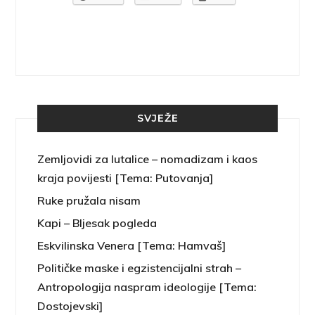
SVJEŽE
Zemljovidi za lutalice – nomadizam i kaos
kraja povijesti [Tema: Putovanja]
Ruke pružala nisam
Kapi – Bljesak pogleda
Eskvilinska Venera [Tema: Hamvaš]
Političke maske i egzistencijalni strah –
Antropologija naspram ideologije [Tema:
Dostojevski]