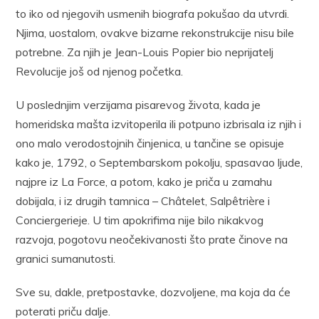
to iko od njegovih usmenih biografa pokušao da utvrdi.
Njima, uostalom, ovakve bizarne rekonstrukcije nisu bile
potrebne. Za njih je Jean-Louis Popier bio neprijatelj
Revolucije još od njenog početka.
U poslednjim verzijama pisarevog života, kada je
homeridska mašta izvitoperila ili potpuno izbrisala iz njih i
ono malo verodostojnih činjenica, u tančine se opisuje
kako je, 1792, o Septembarskom pokolju, spasavao ljude,
najpre iz La Force, a potom, kako je priča u zamahu
dobijala, i iz drugih tamnica – Châtelet, Salpêtrière i
Conciergerieje. U tim apokrifima nije bilo nikakvog
razvoja, pogotovu neočekivanosti što prate činove na
granici sumanutosti.
Sve su, dakle, pretpostavke, dozvoljene, ma koja da će
poterati priču dalje.