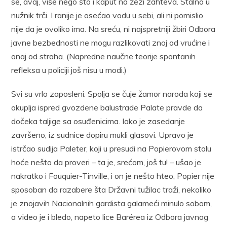
se, avaj, više nego što i kaput na žezi zahteva. Stalno u
nužnik trči. I ranije je osećao vodu u sebi, ali ni pomislio
nije da je ovoliko ima. Na sreću, ni najspretniji žbiri Odbora
javne bezbednosti ne mogu razlikovati znoj od vrućine i
onaj od straha. (Napredne naučne teorije spontanih
refleksa u policiji još nisu u modi.)
Svi su vrlo zaposleni. Spolja se čuje žamor naroda koji se
okuplja ispred gvozdene balustrade Palate pravde da
dočeka taljige sa osuđenicima. Iako je zasedanje
završeno, iz sudnice dopiru mukli glasovi. Upravo je
istrčao sudija Paleter, koji u presudi na Popierovom stolu
hoće nešto da proveri – ta je, srećom, još tu! – ušao je
nakratko i Fouquier-Tinville, i on je nešto hteo, Popier nije
sposoban da razabere šta Državni tužilac traži, nekoliko
je znojavih Nacionalnih gardista galameći minulo sobom,
a video je i bledo, napeto lice Barérea iz Odbora javnog