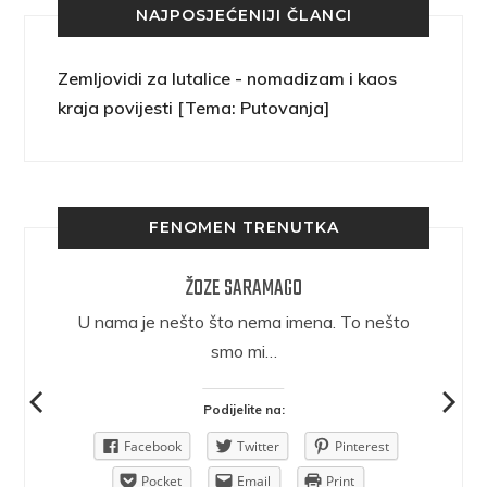
NAJPOSJEĆENIJI ČLANCI
Zemljovidi za lutalice - nomadizam i kaos
kraja povijesti [Tema: Putovanja]
FENOMEN TRENUTKA
ŽOZE SARAMAGO
epričava
U nama je nešto što nema imena. To nešto
ra.
smo mi…
Podijelite na:
Pinterest
Facebook
Twitter
Pinterest
rint
Pocket
Email
Print