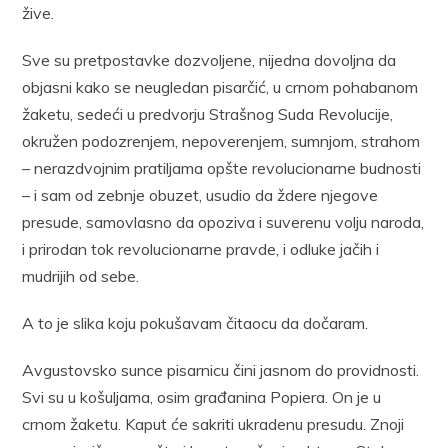
žive.
Sve su pretpostavke dozvoljene, nijedna dovoljna da
objasni kako se neugledan pisarčić, u crnom pohabanom
žaketu, sedeći u predvorju Strašnog Suda Revolucije,
okružen podozrenjem, nepoverenjem, sumnjom, strahom
– nerazdvojnim pratiljama opšte revolucionarne budnosti
– i sam od zebnje obuzet, usudio da ždere njegove
presude, samovlasno da opoziva i suverenu volju naroda,
i prirodan tok revolucionarne pravde, i odluke jačih i
mudrijih od sebe.
A to je slika koju pokušavam čitaocu da dočaram.
Avgustovsko sunce pisarnicu čini jasnom do providnosti.
Svi su u košuljama, osim građanina Popiera. On je u
crnom žaketu. Kaput će sakriti ukradenu presudu. Znoji