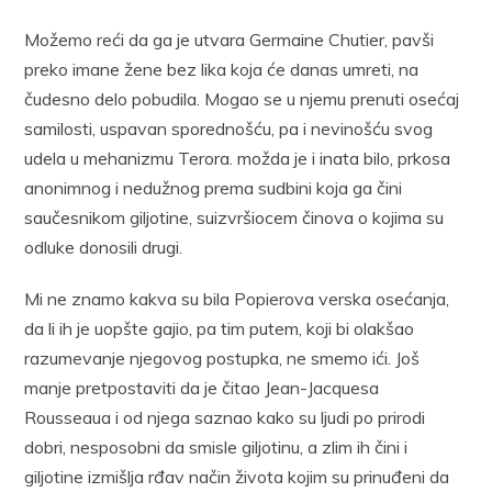
Možemo reći da ga je utvara Germaine Chutier, pavši
preko imane žene bez lika koja će danas umreti, na
čudesno delo pobudila. Mogao se u njemu prenuti osećaj
samilosti, uspavan sporednošću, pa i nevinošću svog
udela u mehanizmu Terora. možda je i inata bilo, prkosa
anonimnog i nedužnog prema sudbini koja ga čini
saučesnikom giljotine, suizvršiocem činova o kojima su
odluke donosili drugi.
Mi ne znamo kakva su bila Popierova verska osećanja,
da li ih je uopšte gajio, pa tim putem, koji bi olakšao
razumevanje njegovog postupka, ne smemo ići. Još
manje pretpostaviti da je čitao Jean-Jacquesa
Rousseaua i od njega saznao kako su ljudi po prirodi
dobri, nesposobni da smisle giljotinu, a zlim ih čini i
giljotine izmišlja rđav način života kojim su prinuđeni da