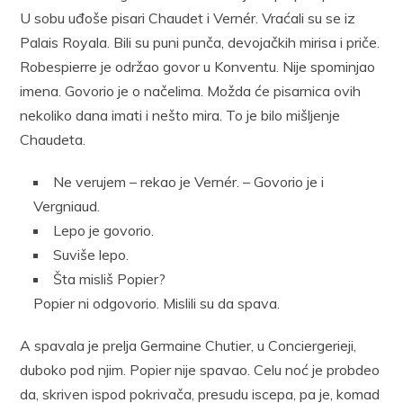
U sobu uđoše pisari Chaudet i Vernér. Vraćali su se iz
Palais Royala. Bili su puni punča, devojačkih mirisa i priče.
Robespierre je održao govor u Konventu. Nije spominjao
imena. Govorio je o načelima. Možda će pisarnica ovih
nekoliko dana imati i nešto mira. To je bilo mišljenje
Chaudeta.
Ne verujem – rekao je Vernér. – Govorio je i
Vergniaud.
Lepo je govorio.
Suviše lepo.
Šta misliš Popier?
Popier ni odgovorio. Mislili su da spava.
A spavala je prelja Germaine Chutier, u Conciergerieji,
duboko pod njim. Popier nije spavao. Celu noć je probdeo
da, skriven ispod pokrivača, presudu iscepa, pa je, komad