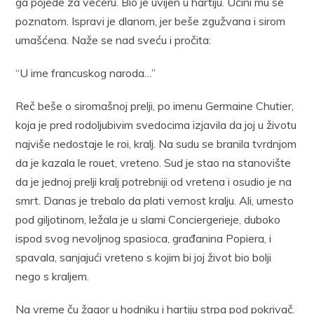
ga pojede za večeru. Bio je uvijen u hartiju. Učini mu se
poznatom. Ispravi je dlanom, jer beše zgužvana i sirom
umašćena. Naže se nad sveću i pročita:
“U ime francuskog naroda…”
Reč beše o siromašnoj prelji, po imenu Germaine Chutier,
koja je pred rodoljubivim svedocima izjavila da joj u životu
najviše nedostaje le roi, kralj. Na sudu se branila tvrdnjom
da je kazala le rouet, vreteno. Sud je stao na stanovište
da je jednoj prelji kralj potrebniji od vretena i osudio je na
smrt. Danas je trebalo da plati vernost kralju. Ali, umesto
pod giljotinom, ležala je u slami Conciergerieje, duboko
ispod svog nevoljnog spasioca, građanina Popiera, i
spavala, sanjajući vreteno s kojim bi joj život bio bolji
nego s kraljem.
Na vreme ču žagor u hodniku i hartiju strpa pod pokrivač.