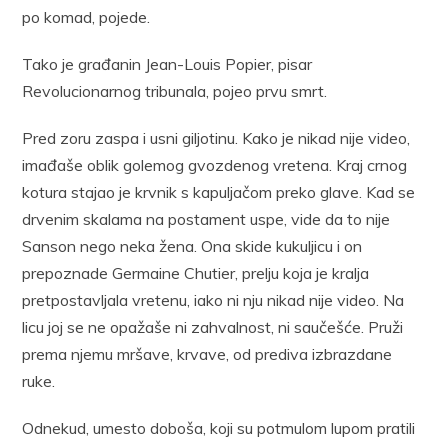
po komad, pojede.
Tako je građanin Jean-Louis Popier, pisar
Revolucionarnog tribunala, pojeo prvu smrt.
Pred zoru zaspa i usni giljotinu. Kako je nikad nije video,
imađaše oblik golemog gvozdenog vretena. Kraj crnog
kotura stajao je krvnik s kapuljačom preko glave. Kad se
drvenim skalama na postament uspe, vide da to nije
Sanson nego neka žena. Ona skide kukuljicu i on
prepoznade Germaine Chutier, prelju koja je kralja
pretpostavljala vretenu, iako ni nju nikad nije video. Na
licu joj se ne opažaše ni zahvalnost, ni saučešće. Pruži
prema njemu mršave, krvave, od prediva izbrazdane
ruke.
Odnekud, umesto doboša, koji su potmulom lupom pratili