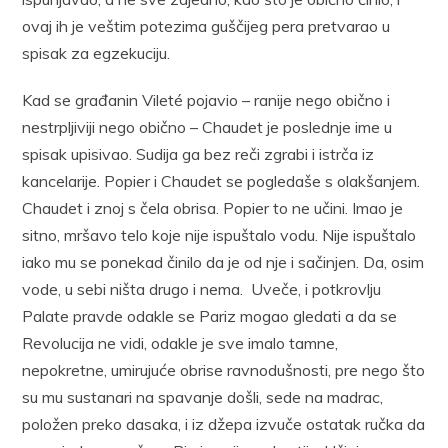
ovaj ih je veštim potezima guščijeg pera pretvarao u
spisak za egzekuciju.
Kad se građanin Vileté pojavio – ranije nego obično i
nestrpljiviji nego obično – Chaudet je poslednje ime u
spisak upisivao. Sudija ga bez reči zgrabi i istrča iz
kancelarije. Popier i Chaudet se pogledaše s olakšanjem.
Chaudet i znoj s čela obrisa. Popier to ne učini. Imao je
sitno, mršavo telo koje nije ispuštalo vodu. Nije ispuštalo
iako mu se ponekad činilo da je od nje i sačinjen. Da, osim
vode, u sebi ništa drugo i nema. Uveče, i potkrovlju
Palate pravde odakle se Pariz mogao gledati a da se
Revolucija ne vidi, odakle je sve imalo tamne,
nepokretne, umirujuće obrise ravnodušnosti, pre nego što
su mu sustanari na spavanje došli, sede na madrac,
položen preko dasaka, i iz džepa izvuče ostatak ručka da