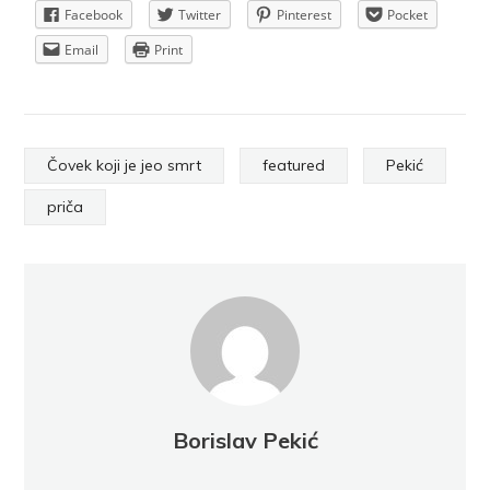
Facebook
Twitter
Pinterest
Pocket
Email
Print
Čovek koji je jeo smrt
featured
Pekić
priča
Borislav Pekić