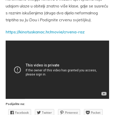
udajom ulaze u obitelji znatno više klase, gdje se susreću
s raznim iskušenjima (druga dva dijela neformalnog
triptiha su
Ju Dou
i
Podignite crvenu svjetiljku
).
https://kinotuskanac.hr/movie/crvena-raz
Podijelite na:
Facebook
Twitter
Pinterest
Pocket