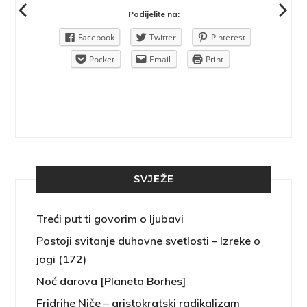
Podijelite na:
Pinterest
Facebook
Twitter
Pinterest
rint
Pocket
Email
Print
SVJEŽE
Treći put ti govorim o ljubavi
Postoji svitanje duhovne svetlosti – Izreke o
jogi (172)
Noć darova [Planeta Borhes]
Fridrihe Niče – aristokratski radikalizam