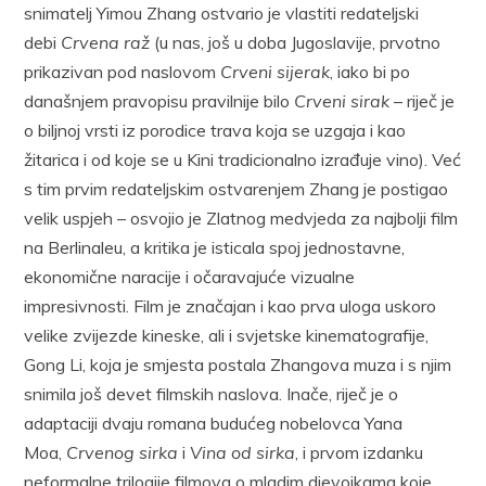
snimatelj Yimou Zhang ostvario je vlastiti redateljski
debi
Crvena raž
(u nas, još u doba Jugoslavije, prvotno
prikazivan pod naslovom
Crveni sijerak
, iako bi po
današnjem pravopisu pravilnije bilo
Crveni sirak
– riječ je
o biljnoj vrsti iz porodice trava koja se uzgaja i kao
žitarica i od koje se u Kini tradicionalno izrađuje vino). Već
s tim prvim redateljskim ostvarenjem Zhang je postigao
velik uspjeh – osvojio je Zlatnog medvjeda za najbolji film
na Berlinaleu, a kritika je isticala spoj jednostavne,
ekonomične naracije i očaravajuće vizualne
impresivnosti. Film je značajan i kao prva uloga uskoro
velike zvijezde kineske, ali i svjetske kinematografije,
Gong Li, koja je smjesta postala Zhangova muza i s njim
snimila još devet filmskih naslova. Inače, riječ je o
adaptaciji dvaju romana budućeg nobelovca Yana
Moa,
Crvenog sirka
i
Vina od sirka
, i prvom izdanku
neformalne trilogije filmova o mladim djevojkama koje