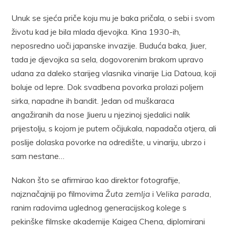
Unuk se sjeća priče koju mu je baka pričala, o sebi i svom
životu kad je bila mlada djevojka. Kina 1930-ih,
neposredno uoči japanske invazije. Buduća baka, Jiuer,
tada je djevojka sa sela, dogovorenim brakom upravo
udana za daleko starijeg vlasnika vinarije Lia Datoua, koji
boluje od lepre. Dok svadbena povorka prolazi poljem
sirka, napadne ih bandit. Jedan od muškaraca
angažiranih da nose Jiueru u njezinoj sjedalici nalik
prijestolju, s kojom je putem očijukala, napadača otjera, ali
poslije dolaska povorke na odredište, u vinariju, ubrzo i
sam nestane…
Nakon što se afirmirao kao direktor fotografije,
najznačajniji po filmovima
Žuta zemlja
i
Velika parada
,
ranim radovima uglednog generacijskog kolege s
pekinške filmske akademije Kaigea Chena, diplomirani