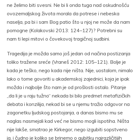
ne želimo biti svesni. Ne bi li onda tuga nad oskudnošću
ovozemaljskog života morala da potrese i nebeska
naselja, pa bi i sam Bog patio što u njoj ne može da nam
pomogne (Kolakovski 2013: 124–127)? Potrebni su
nam ti lepi mitovi o čovekovoj tragičnoj sudbini.
Tragedija je možda samo još jedan od načina postizanja
toliko tražene sreće (Vraneš 2012: 105–121). Bolje je
kada je teško, nego kada nije ništa. Nije, uostalom, nimalo
lako o tome govoriti u akademskoj zajednici, koja je ipak
možda i najbolje što nam je od prošlosti ostalo. Pitanje
„da li je u raju tužno“ nekada bi bilo predmet metafizičkih
debata i konzilija, nekad bi se u njemu tražio odgovor na
zagonetku ljudskog postojanja, a danas bismo mu se
naglas nasmejali kad već ne bismo mogli ispotiha. Ništa
nije lakše, smatrao je Kirkegor, nego izgubiti sopstveno
ja, i čudno je koliko se brinemo o gubitku najrazličitijih