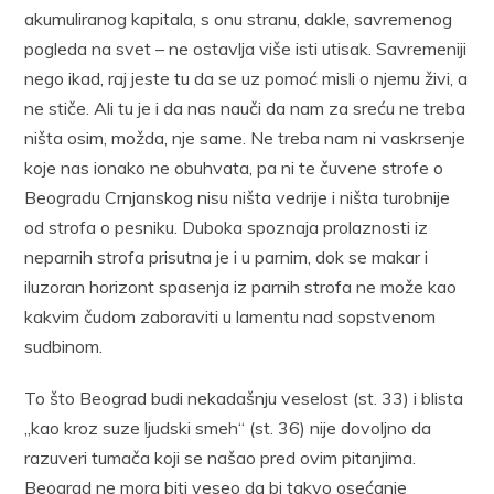
akumuliranog kapitala, s onu stranu, dakle, savremenog
pogleda na svet – ne ostavlja više isti utisak. Savremeniji
nego ikad, raj jeste tu da se uz pomoć misli o njemu živi, a
ne stiče. Ali tu je i da nas nauči da nam za sreću ne treba
ništa osim, možda, nje same. Ne treba nam ni vaskrsenje
koje nas ionako ne obuhvata, pa ni te čuvene strofe o
Beogradu Crnjanskog nisu ništa vedrije i ništa turobnije
od strofa o pesniku. Duboka spoznaja prolaznosti iz
neparnih strofa prisutna je i u parnim, dok se makar i
iluzoran horizont spasenja iz parnih strofa ne može kao
kakvim čudom zaboraviti u lamentu nad sopstvenom
sudbinom.
To što Beograd budi nekadašnju veselost (st. 33) i blista
„kao kroz suze ljudski smeh“ (st. 36) nije dovoljno da
razuveri tumača koji se našao pred ovim pitanjima.
Beograd ne mora biti veseo da bi takvo osećanje