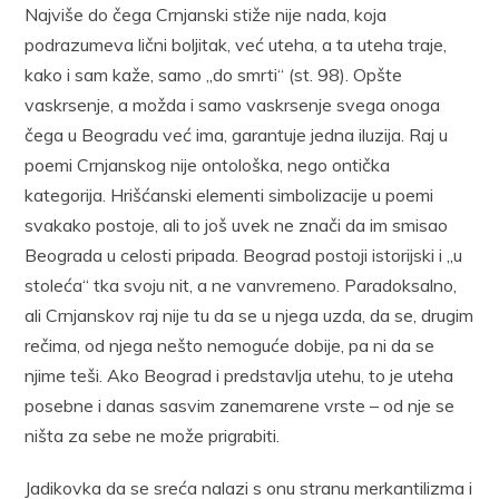
Najviše do čega Crnjanski stiže nije nada, koja
podrazumeva lični boljitak, već uteha, a ta uteha traje,
kako i sam kaže, samo „do smrti“ (st. 98). Opšte
vaskrsenje, a možda i samo vaskrsenje svega onoga
čega u Beogradu već ima, garantuje jedna iluzija. Raj u
poemi Crnjanskog nije ontološka, nego ontička
kategorija. Hrišćanski elementi simbolizacije u poemi
svakako postoje, ali to još uvek ne znači da im smisao
Beograda u celosti pripada. Beograd postoji istorijski i „u
stoleća“ tka svoju nit, a ne vanvremeno. Paradoksalno,
ali Crnjanskov raj nije tu da se u njega uzda, da se, drugim
rečima, od njega nešto nemoguće dobije, pa ni da se
njime teši. Ako Beograd i predstavlja utehu, to je uteha
posebne i danas sasvim zanemarene vrste – od nje se
ništa za sebe ne može prigrabiti.
Jadikovka da se sreća nalazi s onu stranu merkantilizma i