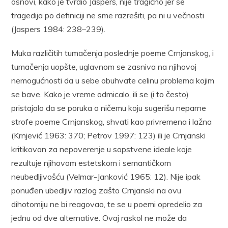
osnovi, kako je tvrdio Jaspers, nije tragično jer se
tragedija po definiciji ne sme razrešiti, pa ni u večnosti
(Jaspers 1984: 238–239).
Muka različitih tumačenja poslednje poeme Crnjanskog, i
tumačenja uopšte, uglavnom se zasniva na njihovoj
nemogućnosti da u sebe obuhvate celinu problema kojim
se bave. Kako je vreme odmicalo, ili se (i to često)
pristajalo da se poruka o ničemu koju sugerišu neparne
strofe poeme Crnjanskog, shvati kao privremena i lažna
(Krnjević 1963: 370; Petrov 1997: 123) ili je Crnjanski
kritikovan za nepoverenje u sopstvene ideale koje
rezultuje njihovom estetskom i semantičkom
neubedljivošću (Velmar-Janković 1965: 12). Nije ipak
ponuđen ubedljiv razlog zašto Crnjanski na ovu
dihotomiju ne bi reagovao, te se u poemi opredelio za
jednu od dve alternative. Ovaj raskol ne može da