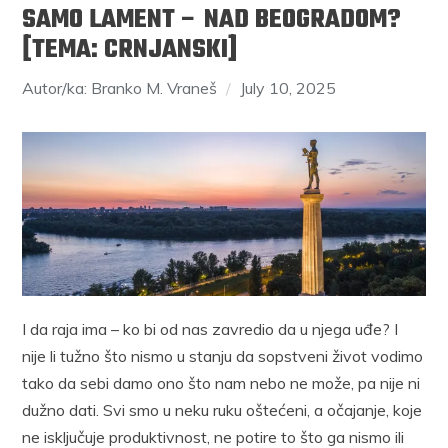
SAMO LAMENT – NAD BEOGRADOM?
[TEMA: CRNJANSKI]
Autor/ka: Branko M. Vraneš
July 10, 2025
I da raja ima – ko bi od nas zavredio da u njega uđe? I
nije li tužno što nismo u stanju da sopstveni život vodimo
tako da sebi damo ono što nam nebo ne može, pa nije ni
dužno dati. Svi smo u neku ruku oštećeni, a očajanje, koje
ne isključuje produktivnost, ne potire to što ga nismo ili