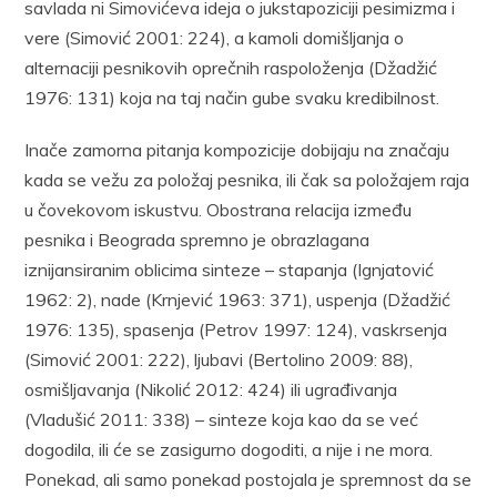
savlada ni Simovićeva ideja o jukstapoziciji pesimizma i
vere (Simović 2001: 224), a kamoli domišljanja o
alternaciji pesnikovih oprečnih raspoloženja (Džadžić
1976: 131) koja na taj način gube svaku kredibilnost.
Inače zamorna pitanja kompozicije dobijaju na značaju
kada se vežu za položaj pesnika, ili čak sa položajem raja
u čovekovom iskustvu. Obostrana relacija između
pesnika i Beograda spremno je obrazlagana
iznijansiranim oblicima sinteze – stapanja (Ignjatović
1962: 2), nade (Krnjević 1963: 371), uspenja (Džadžić
1976: 135), spasenja (Petrov 1997: 124), vaskrsenja
(Simović 2001: 222), ljubavi (Bertolino 2009: 88),
osmišljavanja (Nikolić 2012: 424) ili ugrađivanja
(Vladušić 2011: 338) – sinteze koja kao da se već
dogodila, ili će se zasigurno dogoditi, a nije i ne mora.
Ponekad, ali samo ponekad postojala je spremnost da se