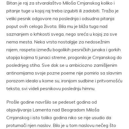
Bitan je raj za stvaralaštvo Miloša Crnjanskog koliko i
pitanje tuge u kojoj raj treba izgubiti ili zadobiti. Tražio je
veliki pesnik odgovore na poslednja i odsudna pitanja
poput ovih celoga života. Bila mu je bliža tuga nad
saznanjem o krhkosti svega, nego sreća u kojoj za sve
nema mesta. Neka vrsta nostalgije za nedosežnim
rajem, raspeta između bogolikih pesničkih junaka i gorkih
utopija kojima ti junaci streme, progonila je Crnjanskog do
poslednjeg stiha. Sve dok se u ambiciozno zamišljenim
antinomijama svoje pozne poeme nije pomirio sa slavnim
porazom ideala u kome su, ironijom sudbine i pritvornošću
teksta, svi videli pesnikovu poslednju himnu.
Prošle godine navršilo se pedeset godina od
objavljivanja Lamenta nad Beogradom Miloša
Crnjanskog i isto toliko godina niko se nije usudio da
protumači njen naslov. Bilo je u tom naslovu nečeg što