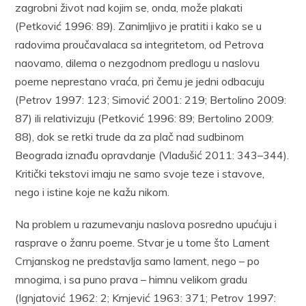
zagrobni život nad kojim se, onda, može plakati
(Petković 1996: 89). Zanimljivo je pratiti i kako se u
radovima proučavalaca sa integritetom, od Petrova
naovamo, dilema o nezgodnom predlogu u naslovu
poeme neprestano vraća, pri čemu je jedni odbacuju
(Petrov 1997: 123; Simović 2001: 219; Bertolino 2009:
87) ili relativizuju (Petković 1996: 89; Bertolino 2009:
88), dok se retki trude da za plač nad sudbinom
Beograda iznađu opravdanje (Vladušić 2011: 343–344).
Kritički tekstovi imaju ne samo svoje teze i stavove,
nego i istine koje ne kažu nikom.
Na problem u razumevanju naslova posredno upućuju i
rasprave o žanru poeme. Stvar je u tome što Lament
Crnjanskog ne predstavlja samo lament, nego – po
mnogima, i sa puno prava – himnu velikom gradu
(Ignjatović 1962: 2; Krnjević 1963: 371; Petrov 1997: