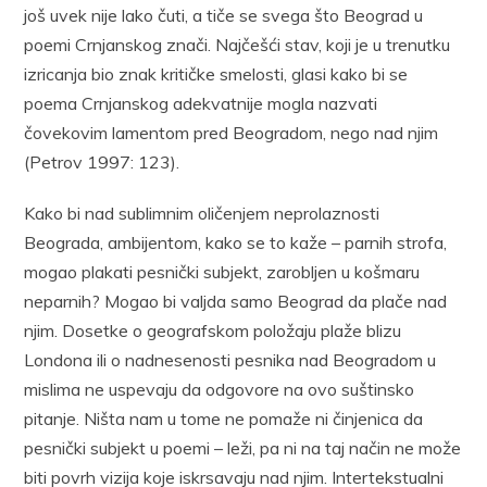
još uvek nije lako čuti, a tiče se svega što Beograd u
poemi Crnjanskog znači. Najčešći stav, koji je u trenutku
izricanja bio znak kritičke smelosti, glasi kako bi se
poema Crnjanskog adekvatnije mogla nazvati
čovekovim lamentom pred Beogradom, nego nad njim
(Petrov 1997: 123).
Kako bi nad sublimnim oličenjem neprolaznosti
Beograda, ambijentom, kako se to kaže – parnih strofa,
mogao plakati pesnički subjekt, zarobljen u košmaru
neparnih? Mogao bi valjda samo Beograd da plače nad
njim. Dosetke o geografskom položaju plaže blizu
Londona ili o nadnesenosti pesnika nad Beogradom u
mislima ne uspevaju da odgovore na ovo suštinsko
pitanje. Ništa nam u tome ne pomaže ni činjenica da
pesnički subjekt u poemi – leži, pa ni na taj način ne može
biti povrh vizija koje iskrsavaju nad njim. Intertekstualni