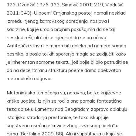
123; Džadžić 1976: 133; Simović 2001: 219; Vladušić
2011: 343). U poemi Crnjanskog postoji nemali nesklad
između njenog žanrovskog određenja, naslova i
sadržine, koji je urodio brojnim pokušajima da se taj
nesklad reši, ali čini se nijednim da se on očuva.
Antitetički stav nije morao biti daleko od namera samog
pesnika, a posle tolikih sporenja moglo se zaključiti kako
je inherentan samome tekstu. Još bolje bi bilo potruditi se
da na decentriranu strukturu poeme damo adekvatan
metodološki odgovor.
Metonimijska tumačenja su, naravno, boljka književne
kritike uopšte. Iz njih se rodila ona pomalo fantastična
teza da se u Lamentu nad Beogradom zapravo oplakuju
istorijska stradanja prestonice, te tako iskupljuje
sopstveno osećanje krivice zbog „izvesnog udela“ u
njima (Bertolino 2009: 88). Ali ni supstitucija u kojoj se