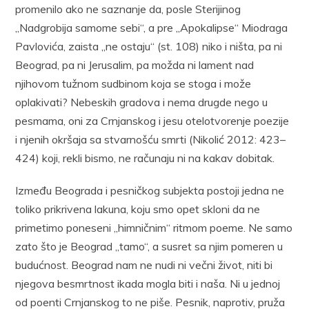
promenilo ako ne saznanje da, posle Sterijinog
„Nadgrobija samome sebi“, a pre „Apokalipse“ Miodraga
Pavlovića, zaista „ne ostaju“ (st. 108) niko i ništa, pa ni
Beograd, pa ni Jerusalim, pa možda ni lament nad
njihovom tužnom sudbinom koja se stoga i može
oplakivati? Nebeskih gradova i nema drugde nego u
pesmama, oni za Crnjanskog i jesu otelotvorenje poezije
i njenih okršaja sa stvarnošću smrti (Nikolić 2012: 423–
424) koji, rekli bismo, ne računaju ni na kakav dobitak.
Između Beograda i pesničkog subjekta postoji jedna ne
toliko prikrivena lakuna, koju smo opet skloni da ne
primetimo poneseni „himničnim“ ritmom poeme. Ne samo
zato što je Beograd „tamo“, a susret sa njim pomeren u
budućnost. Beograd nam ne nudi ni večni život, niti bi
njegova besmrtnost ikada mogla biti i naša. Ni u jednoj
od poenti Crnjanskog to ne piše. Pesnik, naprotiv, pruža