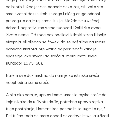
ne bi bilo tužno jer nas odande neko žali, niti zato što
smo svesni da u sukobu svega i ničeg drugo odnosi
prevagu, a da je raj samo iluzija. Možda se u večnoj
dobroti, naprotiv, ima samo tugovati i žaliti što ovog
života nema. Od toga nas podilazi istinski strah ili bolje
strepnja, ali nijedan se čovek, da se našalimo na račun
danskog filozofa, nije vratio da posvedoči kako je
spasenje laka stvar i da sreća tu mora imati udela
(Kirkegor 1975: 58).
Barem sve dok mislimo da nam je za istinsku sreću
neophodna sama sreća.
A šta ako nam je, uprkos tome, umesto rajske sreće do
koje nikako da u životu dođe, potrebna upravo rajska
tuga postojanja, i lament kao pesma iz te tuge i o njoj?
Biti tužan tada ne mora doneti nezadovoljstvo, a uživati