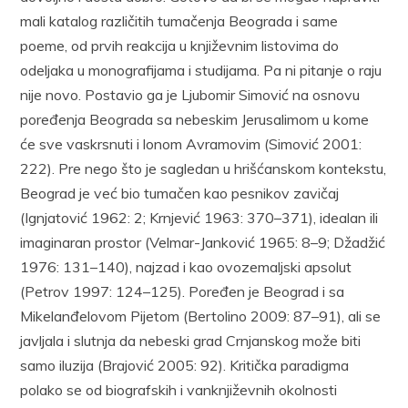
mali katalog različitih tumačenja Beograda i same
poeme, od prvih reakcija u književnim listovima do
odeljaka u monografijama i studijama. Pa ni pitanje o raju
nije novo. Postavio ga je Ljubomir Simović na osnovu
poređenja Beograda sa nebeskim Jerusalimom u kome
će sve vaskrsnuti i lonom Avramovim (Simović 2001:
222). Pre nego što je sagledan u hrišćanskom kontekstu,
Beograd je već bio tumačen kao pesnikov zavičaj
(Ignjatović 1962: 2; Krnjević 1963: 370–371), idealan ili
imaginaran prostor (Velmar-Janković 1965: 8–9; Džadžić
1976: 131–140), najzad i kao ovozemaljski apsolut
(Petrov 1997: 124–125). Poređen je Beograd i sa
Mikelanđelovom Pijetom (Bertolino 2009: 87–91), ali se
javljala i slutnja da nebeski grad Crnjanskog može biti
samo iluzija (Brajović 2005: 92). Kritička paradigma
polako se od biografskih i vanknjiževnih okolnosti