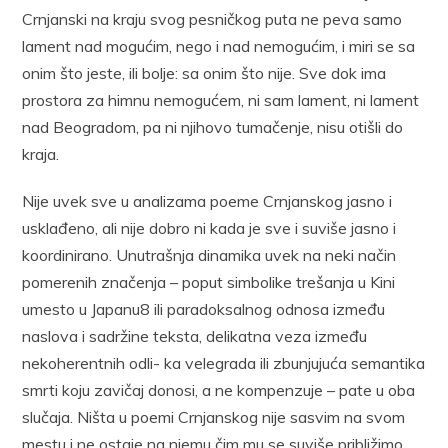
Crnjanski na kraju svog pesničkog puta ne peva samo
lament nad mogućim, nego i nad nemogućim, i miri se sa
onim što jeste, ili bolje: sa onim što nije. Sve dok ima
prostora za himnu nemogućem, ni sam lament, ni lament
nad Beogradom, pa ni njihovo tumačenje, nisu otišli do
kraja.
Nije uvek sve u analizama poeme Crnjanskog jasno i
usklađeno, ali nije dobro ni kada je sve i suviše jasno i
koordinirano. Unutrašnja dinamika uvek na neki način
pomerenih značenja – poput simbolike trešanja u Kini
umesto u Japanu8 ili paradoksalnog odnosa između
naslova i sadržine teksta, delikatna veza između
nekoherentnih odli- ka velegrada ili zbunjujuća semantika
smrti koju zavičaj donosi, a ne kompenzuje – pate u oba
slučaja. Ništa u poemi Crnjanskog nije sasvim na svom
mestu i ne ostaje na njemu čim mu se suviše približimo.