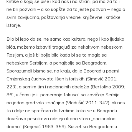
kritike o kojoj se piše i kod nas i na strani, pa ma za to i
ne bili pozvani – a ko uopšte za to jeste pozvan – nego o
svim zavijucima, poštovanja vredne, književne i kritičke
istorije.
Bilo bi lepo da se, ne samo kao kultura, nego i kao ljudska
bića, možemo izbaviti tragajući za nekakvom nebeskom
Rosijom, a još bi bolje bilo kada bi se to moglo sa
nebeskom Serbijom, a ponajbolje sa Beogradom.
Sporazumeli bismo se, na kraju, da je Beograd u poemi
Crnjanskog čudnovato lišen istorijskih (Simović 2001:
223), a samim tim i nacionalnih obeležja (Bertolino 2009:
86), u čemu je i „pomeranje fokusa“ sa zavičaja Serbije
na jedan grad vrlo značajno (Vladušić 2011: 342), ali nas
to i dalje ne sprečava da tvrdimo kako se u Beogradu
dovršava pesnikova odiseja ili ona stara „nacionalna
drama“ (Krnjević 1963: 359). Susret sa Beogradom u