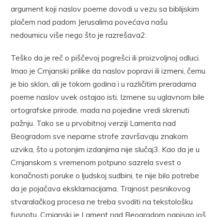
argument koji naslov poeme dovodi u vezu sa biblijskim
plačem nad padom Jerusalima povećava našu
nedoumicu više nego što je razrešava2.
Teško da je reč o piščevoj pogrešci ili proizvoljnoj odluci.
Imao je Crnjanski prilike da naslov popravi ili izmeni, čemu
je bio sklon, ali je tokom godina i u različitim preradama
poeme naslov uvek ostajao isti. Izmene su uglavnom bile
ortografske prirode, mada na pojedine vredi skrenuti
pažnju. Tako se u prvobitnoj verziji Lamenta nad
Beogradom sve neparne strofe završavaju znakom
uzvika, što u potonjim izdanjima nije slučaj3. Kao da je u
Crnjanskom s vremenom potpuno sazrela svest o
konačnosti poruke o ljudskoj sudbini, te nije bilo potrebe
da je pojačava eksklamacijama. Trajnost pesnikovog
stvaralačkog procesa ne treba svoditi na tekstološku
fusnotu. Crnjanski je Lament nad Beogradom napisao još