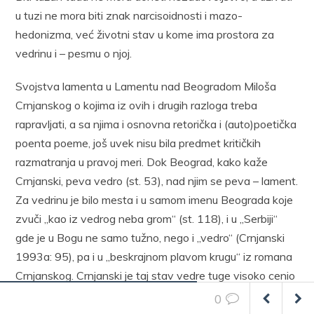
u tuzi ne mora biti znak narcisoidnosti i mazo-
hedonizma, već životni stav u kome ima prostora za
vedrinu i – pesmu o njoj.
Svojstva lamenta u Lamentu nad Beogradom Miloša
Crnjanskog o kojima iz ovih i drugih razloga treba
rapravljati, a sa njima i osnovna retorička i (auto)poetička
poenta poeme, još uvek nisu bila predmet kritičkih
razmatranja u pravoj meri. Dok Beograd, kako kaže
Crnjanski, peva vedro (st. 53), nad njim se peva – lament.
Za vedrinu je bilo mesta i u samom imenu Beograda koje
zvuči „kao iz vedrog neba grom“ (st. 118), i u „Serbiji“
gde je u Bogu ne samo tužno, nego i „vedro“ (Crnjanski
1993a: 95), pa i u „beskrajnom plavom krugu“ iz romana
Crnjanskog. Crnjanski je taj stav vedre tuge visoko cenio
a sadrže ga i njegove najlepše pesme, poput one
0
posvećene studentesi Idi Lotringer u kojoj su se mladi