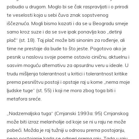
pobudio u drugom. Moglo bi se čak raspravljati i o prirodi
te veselosti koja u sebi čuva znak sopstvenog
iščeznuća. Mogli bismo kazati i da se u Beogradu smeje
samo kroz suze i da se sve ipak ponavlja kao „detinji
plač“ (st. 18). Taj plač može biti sinonim za rođenje, ali
time ne prestaje da bude to što jeste. Pogotovo ako je
pesnik u naslovu svoje poeme ostavio ciničnu, aktuelnu i
sasvim moguću alternativu za apsurdnu veru u ideale. U
trudu mišljenja tolerantnost u kritici i tolerantnost kritike
prema pesništvu postoji i opstaje raj u kome „nema moje
ljudske tuge“ (st. 55) i koji ne mora zbog toga biti i
metafora sreće.
„Nadzemaljska tuga“ (Crnjanski 1993a: 95) Crnjanskog
može biti izraz melanholije od koje se ni u raju ne može
pobeći. Možda je raj tužniji u odnosu prema postojanju,
nego postojanje kada se odmeri prema raju. Tada u raju