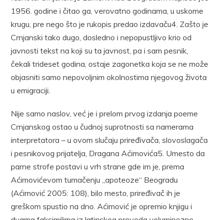
1956. godine i čitao ga, verovatno godinama, u uskome
krugu, pre nego što je rukopis predao izdavaču4. Zašto je
Crnjanski tako dugo, dosledno i nepopustljivo krio od
javnosti tekst na koji su ta javnost, pa i sam pesnik,
čekali trideset godina, ostaje zagonetka koja se ne može
objasniti samo nepovoljnim okolnostima njegovog života
u emigraciji.
Nije samo naslov, već je i prelom prvog izdanja poeme
Crnjanskog ostao u čudnoj suprotnosti sa namerama
interpretatora – u ovom slučaju priređivača, slovoslagača
i pesnikovog prijatelja, Dragana Aćimovića5. Umesto da
parne strofe postavi u vrh strane gde im je, prema
Aćimovićevom tumačenju „apoteoze“ Beogradu
(Aćimović 2005: 108), bilo mesto, priređivač ih je
greškom spustio na dno. Aćimović je opremio knjigu i
dvama faksimilima iz latinskog prevoda voluminozne