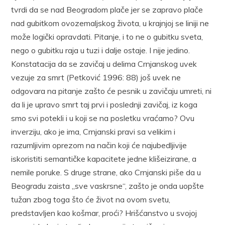
tvrdi da se nad Beogradom plače jer se zapravo plače
nad gubitkom ovozemaljskog života, u krajnjoj se liniji ne
može logički opravdati. Pitanje, i to ne o gubitku sveta,
nego o gubitku raja u tuzi i dalje ostaje. I nije jedino.
Konstatacija da se zavičaj u delima Crnjanskog uvek
vezuje za smrt (Petković 1996: 88) još uvek ne
odgovara na pitanje zašto će pesnik u zavičaju umreti, ni
da li je upravo smrt taj prvi i poslednji zavičaj, iz koga
smo svi potekli i u koji se na posletku vraćamo? Ovu
inverziju, ako je ima, Crnjanski pravi sa velikim i
razumljivim oprezom na način koji će najubedljivije
iskoristiti semantičke kapacitete jedne klišeizirane, a
nemile poruke. S druge strane, ako Crnjanski piše da u
Beogradu zaista „sve vaskrsne“, zašto je onda uopšte
tužan zbog toga što će život na ovom svetu,
predstavljen kao košmar, proći? Hrišćanstvo u svojoj