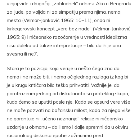
u njoj vide i drugačiji, „zahladneli“ odnosi. Ako u Beogradu
za ljude, pa valjda ni za simpatiju prema njima, nema
mesta (Velmar-Janković 1965: 10–11), onda ni
kirkegorovski koncept „vere bez nade“ (Velmar-Janković
1965: 9) i ničeansko razočarenje u vrednosti idealizma
nisu daleko od takve interpretacije – bilo da ih je ona
svesna ili ne7.
Stara je to pozicija, koja veruje u nešto čega zna da
nema i ne može biti, i nema očiglednog razloga iz kog bi
je u krugu kritičara bilo teško prihvatiti. Važnije je, da
parafraziram jednog od diskutanata sa proteklog skupa,
kuda ćemo se uputiti posle nje. Kada se apsurd vere više
ne može pozvati na božansku milost, kada za njega više
ne garantuje ni „učeno neznanje“ religije ni ničeansko
uzdanje u obmanu – da li smo i dalje spremni da u okviru
racionalnog diskursa epohe zažmurimo pred