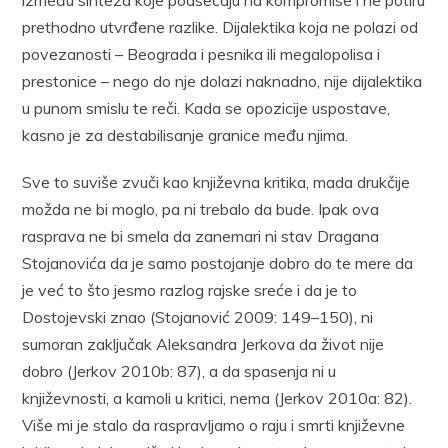
između sinteza koje podsećaju na kompromise i ne potiru
prethodno utvrđene razlike. Dijalektika koja ne polazi od
povezanosti – Beograda i pesnika ili megalopolisa i
prestonice – nego do nje dolazi naknadno, nije dijalektika
u punom smislu te reči. Kada se opozicije uspostave,
kasno je za destabilisanje granice među njima.
Sve to suviše zvuči kao književna kritika, mada drukčije
možda ne bi moglo, pa ni trebalo da bude. Ipak ova
rasprava ne bi smela da zanemari ni stav Dragana
Stojanovića da je samo postojanje dobro do te mere da
je već to što jesmo razlog rajske sreće i da je to
Dostojevski znao (Stojanović 2009: 149–150), ni
sumoran zaključak Aleksandra Jerkova da život nije
dobro (Jerkov 2010b: 87), a da spasenja ni u
književnosti, a kamoli u kritici, nema (Jerkov 2010a: 82).
Više mi je stalo da raspravljamo o raju i smrti književne