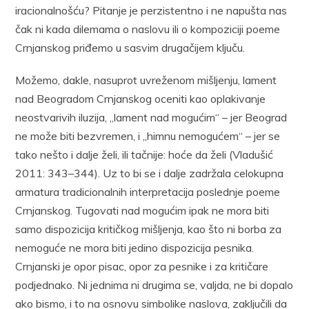
iracionalnošću? Pitanje je perzistentno i ne napušta nas
čak ni kada dilemama o naslovu ili o kompoziciji poeme
Crnjanskog priđemo u sasvim drugačijem ključu.
Možemo, dakle, nasuprot uvreženom mišljenju, lament
nad Beogradom Crnjanskog oceniti kao oplakivanje
neostvarivih iluzija, „lament nad mogućim“ – jer Beograd
ne može biti bezvremen, i „himnu nemogućem“ – jer se
tako nešto i dalje želi, ili tačnije: hoće da želi (Vladušić
2011: 343–344). Uz to bi se i dalje zadržala celokupna
armatura tradicionalnih interpretacija poslednje poeme
Crnjanskog. Tugovati nad mogućim ipak ne mora biti
samo dispozicija kritičkog mišljenja, kao što ni borba za
nemoguće ne mora biti jedino dispozicija pesnika.
Crnjanski je opor pisac, opor za pesnike i za kritičare
podjednako. Ni jednima ni drugima se, valjda, ne bi dopalo
ako bismo, i to na osnovu simbolike naslova, zaključili da