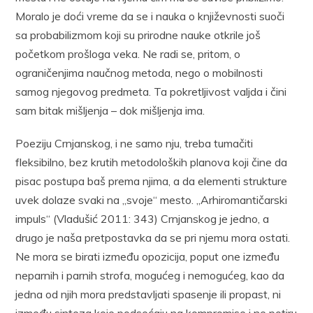
Moralo je doći vreme da se i nauka o književnosti suoči
sa probabilizmom koji su prirodne nauke otkrile još
početkom prošloga veka. Ne radi se, pritom, o
ograničenjima naučnog metoda, nego o mobilnosti
samog njegovog predmeta. Ta pokretljivost valjda i čini
sam bitak mišljenja – dok mišljenja ima.
Poeziju Crnjanskog, i ne samo nju, treba tumačiti
fleksibilno, bez krutih metodoloških planova koji čine da
pisac postupa baš prema njima, a da elementi strukture
uvek dolaze svaki na „svoje“ mesto. „Arhiromantičarski
impuls“ (Vladušić 2011: 343) Crnjanskog je jedno, a
drugo je naša pretpostavka da se pri njemu mora ostati.
Ne mora se birati između opozicija, poput one između
neparnih i parnih strofa, mogućeg i nemogućeg, kao da
jedna od njih mora predstavljati spasenje ili propast, ni