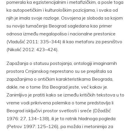
pomerala ka egzistencijalnim i metafizičkim, a posle toga
ka autopoetičkim i kulturološkim pozicijama, i svaka od
njih je imala svoje razloge. Osvojena je sloboda sa kojom
su novija tumačenja Beograd sagledana kao primer
odnosa između megalopolisa i nacionalne prestonice
(Vladušić 2011: 335–344) ili kao metaforu za pesništvo
(Nikolić 2012: 423–424).
Zapažanja o statusu postojanja, ontologiji imaginarnih
prostora Crnjanskog neprestano su se preplitala sa
zapažanjima o ontičkim karakteristikama Beograda,
dakle, ne o tome šta Beograd jeste, već kakav je.
Zanimljivo je pratiti kako se između kritičkih tekstova u to
vreme vodi prikrivena polemika o tome predstavlja li
Beograd isključivi prostor svetlosti i sreće (Džadžić
1976: 27, 134–138), ili je to ratnik hladnoga pogleda
(Petrov 1997: 125–126), pa možda i metonimija za