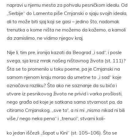
napravi u njemu mesta za pohvalu pesničkom idealu. Od
„Serbije“ do Lamenta piše Crnjanski o sjaju svojih ideala,
ali to može biti sjaj koji se gasi – jedino što, nadomak
trenutka o kome ništa ne možemo da kažemo, a kamoli
da zamislimo, ne vidimo njegov kraj.
Nije li, tim pre, ironija kazati da Beograd „i sad“, i posle
svega, sja kroz mrak našeg ništavnog života (st. 111)?
Šta se to promenilo u toku poeme, pa je Crnjanski na
samom njenom kraju morao da umetne to „i sad“ koje
označava razliku? Šta ako ne saznanje da su bića i
utvare iz pesnikovog života ne privid i varka prošlosti,
nego građa od koje je satkana sama stvarnost pa, da
citiramo Crnjanskog, „sve to“, a ni mi „nismo nikad ni bili
više,/ nego neka pena“ i „trenuci“, stvarni koli-
ko jedan iščezli „šapat u Kini“ (st. 105–106). Šta se