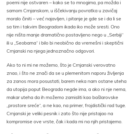
poemi nije ostvaren – kako se to mnogima, pa možda i
samom Crnjanskom, u iščekivanju povratka u zavičaj
moralo činiti – već najavljen, i pitanje je gde se i da li se
sa tim i takvim Beogradom ikada iko može sresti. Ono
nije ništa manje dramatično postavljeno nego u „Serbiji“
ili u „Seobama“ i bilo bi neobično da vremešni i skeptični
Crnjanski na njega jednoznačno odgovori.
Ako to ni mi ne možemo, što je Crnjanski verovatno
znao, i što ne znači da se u plemenitom naporu življenja
za zanos mora posustati, barem neka nam ostane uteha
da utopija poput Beograda negde ima, a ako ni nje nema,
makar uteha da ih možemo zamisliti kao bašlarovske
„prostore sreće“, a ne kao, na primer, frojdistički rad tuge.
Crnjanski je veliki pesnik i zato što nije pristajao na
kompromise ove vrste, čak i kada mi na njih pristajemo.