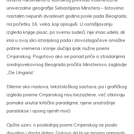
univerzalne geografije Sebastijana Minstera – listovima
nastalim nepunih dvadeset godina posle pada Beograda,
na početku 16. veka, koji opisuju6. U osmišljavanju
izgleda knjige pisac, po svemu sudeći, nije imao udela, ali
ima u ovoj slici istorijskog pada i slovoslagačeve omaške
patine vremena i ironije slučaja ipak nužne poemi
Crnjanskog. Pogotovo ako se ponad priče o stradanjima
srednjovekovnog Beograda pročita Minsterovo zaglavlje
„De Ungaria“.
Dileme oko naslova, tekstološkog sastava, pa i grafičkog
izgleda poeme Crnjanskog nisu bezazlene, već otkrivaju
pomake unutar kritičke paradigme, njene unutrašnje
paradokse i opseg njenih moći.
Opšte uzev, o poslednjoj poemi Crnjanskog se pisalo
dovoljno i dosta dobro. Gotovo da bi se mogao napraviti