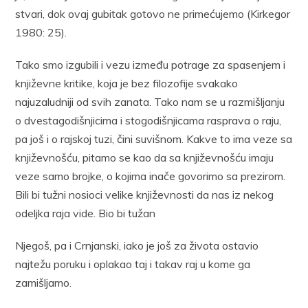
stvari, dok ovaj gubitak gotovo ne primećujemo (Kirkegor
1980: 25).
Tako smo izgubili i vezu između potrage za spasenjem i
književne kritike, koja je bez filozofije svakako
najuzaludniji od svih zanata. Tako nam se u razmišljanju
o dvestagodišnjicima i stogodišnjicama rasprava o raju,
pa još i o rajskoj tuzi, čini suvišnom. Kakve to ima veze sa
književnošću, pitamo se kao da sa književnošću imaju
veze samo brojke, o kojima inače govorimo sa prezirom.
Bili bi tužni nosioci velike književnosti da nas iz nekog
odeljka raja vide. Bio bi tužan
Njegoš, pa i Crnjanski, iako je još za života ostavio
najtežu poruku i oplakao taj i takav raj u kome ga
zamišljamo.