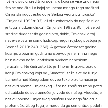
Još je u svojoj središnjoj poemi, o kojoj se više zna nego
što se ona čita, i o kojoj se i nema mnogo toga pročitati,
Crnjanski nagovestio da je Serbija vedra, pa i „rajska“
(Crnjanski 1993a: 93), ali nije zaboravio da napiše ni da
je tuga „nadzemaljska“ (Crnjanski 1993a: 95). Još se od
sredine dvadesetih godina pita, dakle, Crnjanski o toj
neve-selosti ne samo ljudskog, nego i rajskog postojanja
(Vraneš 2013: 249–266). A gotovo četrdeset godina
kasnije, u poznim godinama ispevao je ne himnu, nego
bezuslovno nežnu antihimnu svakom nebeskom
Jerusalimu. Ne čudi zato što je Tihomir Brajović tezu o
ironiji Crnjanskog koja od „Sumatre“ seže sve do iluzija
Lamenta nad Beogradom doveo tako blizu tumačenju
naslova poeme Crnjanskog – što ne znači da treba patiti
od zablude da sva tumačenja vode do našeg. Vladušić je
naslov poeme Crnjanskog nadišao i pre nego što ga je
protumačio. Zbog toga je morao da ga semantički podeli i