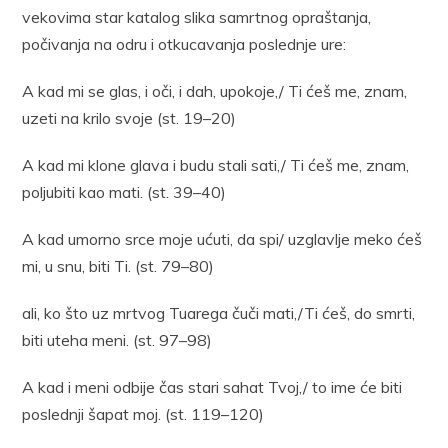
vekovima star katalog slika samrtnog opraštanja,
počivanja na odru i otkucavanja poslednje ure:
A kad mi se glas, i oči, i dah, upokoje,/ Ti ćeš me, znam,
uzeti na krilo svoje (st. 19–20)
A kad mi klone glava i budu stali sati,/ Ti ćeš me, znam,
poljubiti kao mati. (st. 39–40)
A kad umorno srce moje ućuti, da spi/ uzglavlje meko ćeš
mi, u snu, biti Ti. (st. 79–80)
ali, ko što uz mrtvog Tuarega čuči mati,/Ti ćeš, do smrti,
biti uteha meni. (st. 97–98)
A kad i meni odbije čas stari sahat Tvoj,/ to ime će biti
poslednji šapat moj. (st. 119–120)