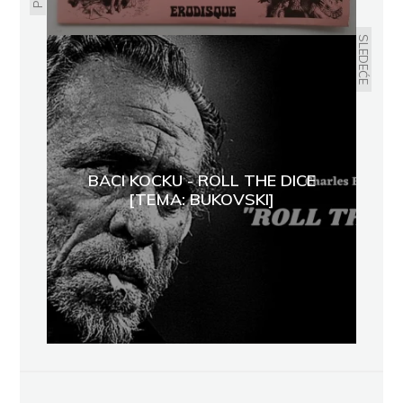
SLEDEĆE
BACI KOCKU - ROLL THE DICE
[TEMA: BUKOVSKI]