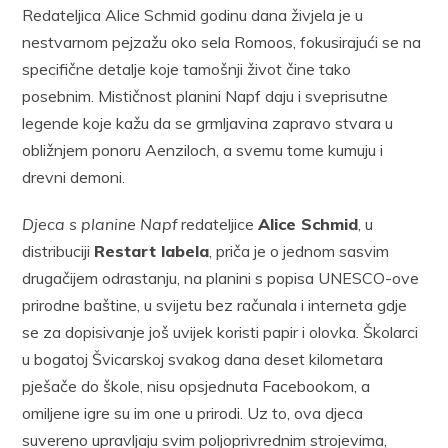
Redateljica Alice Schmid godinu dana živjela je u
nestvarnom pejzažu oko sela Romoos, fokusirajući se na
specifične detalje koje tamošnji život čine tako
posebnim. Mističnost planini Napf daju i sveprisutne
legende koje kažu da se grmljavina zapravo stvara u
obližnjem ponoru Aenziloch, a svemu tome kumuju i
drevni demoni.
Djeca s planine Napf
redateljice
Alice Schmid
, u
distribuciji
Restart labela
, priča je o jednom sasvim
drugačijem odrastanju, na planini s popisa UNESCO-ove
prirodne baštine, u svijetu bez računala i interneta gdje
se za dopisivanje još uvijek koristi papir i olovka. Školarci
u bogatoj Švicarskoj svakog dana deset kilometara
pješače do škole, nisu opsjednuta Facebookom, a
omiljene igre su im one u prirodi. Uz to, ova djeca
suvereno upravljaju svim poljoprivrednim strojevima,