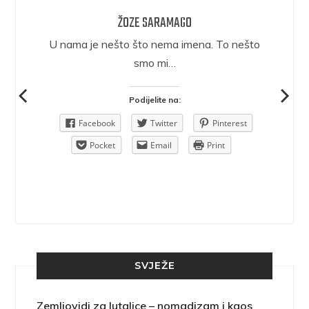
ŽOZE SARAMAGO
epričava
U nama je nešto što nema imena. To nešto
ra.
smo mi…
Podijelite na:
Pinterest
Facebook
Twitter
Pinterest
rint
Pocket
Email
Print
SVJEŽE
Zemljovidi za lutalice – nomadizam i kaos