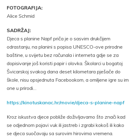
FOTOGRAFIJA:
Alice Schmid
SADRŽAJ:
Djeca s planine Napf priča je o sasvim drukčijem
odrastanju, na planini s popisa UNESCO-ove prirodne
baštine, u svijetu bez računala i interneta gdje se za
dopisivanje još koristi papir i olovka. Školarci u bogatoj
Švicarskoj svakog dana deset kilometara pješače do
škole, nisu opsjednuta Facebookom, a omiljene igre su im
one u prirodi…
https://kinotuskanac.hr/movie/djeca-s-planine-napf
Kroz iskustva djece pobliže doživljavamo što znači kad
se odjednom pojavi vuk ili jastreb i zgrabi kokoš ili kako
se djeca suočavaju sa surovim hirovima vremena.