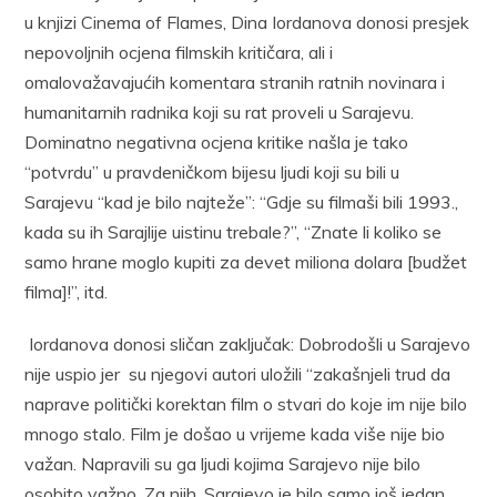
u knjizi Cinema of Flames, Dina Iordanova donosi presjek
nepovoljnih ocjena filmskih kritičara, ali i
omalovažavajućih komentara stranih ratnih novinara i
humanitarnih radnika koji su rat proveli u Sarajevu.
Dominatno negativna ocjena kritike našla je tako
“potvrdu” u pravdeničkom bijesu ljudi koji su bili u
Sarajevu “kad je bilo najteže”: “Gdje su filmaši bili 1993.,
kada su ih Sarajlije uistinu trebale?”, “Znate li koliko se
samo hrane moglo kupiti za devet miliona dolara [budžet
filma]!”, itd.
Iordanova donosi sličan zaključak: Dobrodošli u Sarajevo
nije uspio jer su njegovi autori uložili “zakašnjeli trud da
naprave politički korektan film o stvari do koje im nije bilo
mnogo stalo. Film je došao u vrijeme kada više nije bio
važan. Napravili su ga ljudi kojima Sarajevo nije bilo
osobito važno. Za njih, Sarajevo je bilo samo još jedan