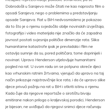
Dobrodošli u Sarajevo može čitati ne kao naprosto film o
opsadi Sarajeva, nego o problemima u predstavljanju
opsade Sarajeva. Rat u BiH nedvosmisleno je pokazao
da to što je o njemu svjedočilo obilje novinskih izvještaja,
fotografija i video materijala nije značilo da će zapadna
javnost postati svjesnija političke dimenzije rata. Slika
humanitarne katastrofe ipak je prevladala i film ne
ostavlja sumnje da su, pored političara, tome doprinijeli i
novinari. Upravo Henderson utjelovljuje humanitarni
pogled na rat. U svom radu on se potpuno okreće djeci
kao vrhunskim ratnim žrtvama, vjerujući da upravo na taj
način prikazuje najstravičnije lice rata, i da će upravo slike
djece privući pažnju na rat u BiH i otkriti istinu o njemu.
Kada čuje da njegove reportaže o sirotištu bivaju
emitirane nakon priloga o kraljevskoj porodici, Henderson
je bijesan, ne uviđajući da njegovi snimci djece računaju