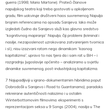
guerra (1998, Mario Martone). Prateći članove
napuljskog teatra koji treba gostovati u opkoljenom
gradu, film uokviruje društveni haos suvremenog Napulja
brojnim referencama na opsadu Sarajeva. Iako može
izgledati čudno da Sarajevo služi kao glavno sredstvo
“kognitivnog mapiranja” Napulja, čiji problemi (kriminal i
nasilje, nezaposlenost uzrokovana zatvarenjem tvornica
i sl.), nisu izazvani ratom nego dinamikom “kasnog
kapitalizma”, upravo to nas tjera da i sam rat u BiH – i
razgradnju Jugoslavije općenito – analiziramo u svjetlu
dinamike suvremenog, post-industrijskog kapitalizma.
7 Najupadljiviji u igrano-dokumentarnim hibridima poput
Dobrodošli u Sarajevo i Road to Guantanamo), paradoks
rekreirane autentičnosti nalazimo i u ostalim
Winterbottomovim filmovima: eksperimenti s
reprezentacijom seksa u 9 Songs (2004), nasilja u The