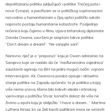
depolitiziranu politiku (uključujući i politike Trećeg puta i
nove Evrope), a pacifizam se iz političkog svjetonazora
razvodnio u humanitarizam u čijoj optici politički sukobi
naprosto postaju humanitarne katastrofe. Posljednja
rečenica koju čujemo u filmu, izjava britanskog diplomate
Davida Owena, savršeni je simptom takve politike:
“Don’t dream a dream!”, “Ne sanjajte san!”
Naravno, riječ je o “preporuci” koju je Owen adresirao na
Sarajevo koje se nadalo da će “međunarodna zajednica”
zaustaviti agresiju na BiH na jedini mogući način: vojnom
intervencijom. Ali, Owenova poruka opisuje i aktuelno
stanje politike na Zapadu općenito: to je politika u kojoj
više nema snova, lišena bilo kakvih ideala i istinskog
vjerovanja u političku Stvar, konačni dokaz da više ne
živimo u epohi koju je obilježilo “I have a dream…” Martina
Luthera Kinga; ko se želi baviti politikom mora se ostaviti