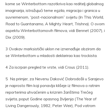
kome se Winterbottom razotkriva kao reditelj globalnog
imaginarija, istražujući teme egzila, migracija i granica u
suvremenom, “post-nacionalnom” svijetu (In This World,
Road to Guantanamo, A Mighty Heart, Trishna). O ovom
aspektu Winterbottomovih filmova, vidi Bennet (2007), i
Dix (2009).
3 Ovakav marksistički uklon ne iznenađuje obzirom da
se Winterbottom u mladosti deklarirao kao trockista.
4 Za iscrpan pregled te vrste, vidi Crous (2011).
5 Na primjer, za Nevenu Daković Dobrodošli u Sarajevo
je naprosto film koji ponavlja klišeje iz filmova o ratnim
reporterima uhvaćenim u kriznim žarištima Trećeg
svijeta, poput Godine opasnog življenja (The Year of
Living Dangerously, 1982, Peter Weir), Pod vatrom