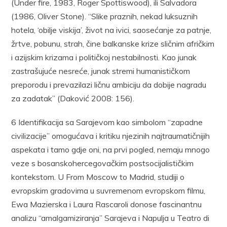
(Under fire, 1983, Roger Spottiswood), ili Salvadora
(1986, Oliver Stone). “Slike praznih, nekad luksuznih
hotela, ‘obilje viskija’, život na ivici, saosećanje za patnje,
žrtve, pobunu, strah, čine balkanske krize sličnim afričkim
i azijskim krizama i političkoj nestabilnosti. Kao junak
zastrašujuće nesreće, junak stremi humanističkom
preporodu i prevazilazi ličnu ambiciju da dobije nagradu
za zadatak” (Daković 2008: 156).
6 Identifikacija sa Sarajevom kao simbolom “zapadne
civilizacije” omogućava i kritiku njezinih najtraumatičnijih
aspekata i tamo gdje oni, na prvi pogled, nemaju mnogo
veze s bosanskohercegovačkim postsocijalističkim
kontekstom. U From Moscow to Madrid, studiji o
evropskim gradovima u suvremenom evropskom filmu,
Ewa Mazierska i Laura Rascaroli donose fascinantnu
analizu “amalgamiziranja” Sarajeva i Napulja u Teatro di