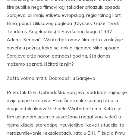
šire publike nego filmovi koji također prikazuju opsadu
Sarajeva, ali imaju etiketu evropskog, regionalnog i art
filma, poput Uliksovog pogleda (Ulysses’ Gaze, 1995,
Teodoros Angelopulos) ili Savršenog kruga (1997,
Ademir Kenović). Winterbottomov film zato i zaslužuje
posebnu pažnju: kako se, dakle, njegove slike opsade
Sarajeva drže nakon petnaest godina, šta danas
možemo saznati, iščitati iz njih?
Zašto volimo mrziti Dobrodošli u Sarajevo
Povratak filmu Dobrodošli u Sarajevo vodi kroz najmanje
dvije grupe tekstova. Prvu čine kritike samog filma, a
drugu ostali filmovi Michaela Winterbottoma. Kritika je
film uglavnom ocijenila suzdržano i negativno, videći u
njemu klišeje, stereotipe, neuvjerljive likove i situacije, te
nerazumijevanje i eksploataciju rata u BiH. Pišući o filmu