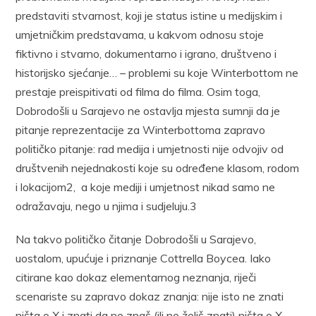
predstaviti stvarnost, koji je status istine u medijskim i
umjetničkim predstavama, u kakvom odnosu stoje
fiktivno i stvarno, dokumentarno i igrano, društveno i
historijsko sjećanje… – problemi su koje Winterbottom ne
prestaje preispitivati od filma do filma. Osim toga,
Dobrodošli u Sarajevo ne ostavlja mjesta sumnji da je
pitanje reprezentacije za Winterbottoma zapravo
političko pitanje: rad medija i umjetnosti nije odvojiv od
društvenih nejednakosti koje su određene klasom, rodom
i lokacijom2, a koje mediji i umjetnost nikad samo ne
odražavaju, nego u njima i sudjeluju.3
Na takvo političko čitanje Dobrodošli u Sarajevo,
uostalom, upućuje i priznanje Cottrella Boycea. Iako
citirane kao dokaz elementarnog neznanja, riječi
scenariste su zapravo dokaz znanja: nije isto ne znati
ništa o X i znati da ne znaš (ili ne želiš znati) ništa o X.