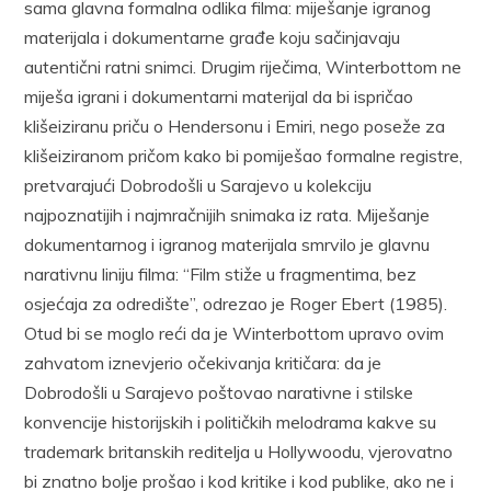
sama glavna formalna odlika filma: miješanje igranog
materijala i dokumentarne građe koju sačinjavaju
autentični ratni snimci. Drugim riječima, Winterbottom ne
miješa igrani i dokumentarni materijal da bi ispričao
klišeiziranu priču o Hendersonu i Emiri, nego poseže za
klišeiziranom pričom kako bi pomiješao formalne registre,
pretvarajući Dobrodošli u Sarajevo u kolekciju
najpoznatijih i najmračnijih snimaka iz rata. Miješanje
dokumentarnog i igranog materijala smrvilo je glavnu
narativnu liniju filma: “Film stiže u fragmentima, bez
osjećaja za odredište”, odrezao je Roger Ebert (1985).
Otud bi se moglo reći da je Winterbottom upravo ovim
zahvatom iznevjerio očekivanja kritičara: da je
Dobrodošli u Sarajevo poštovao narativne i stilske
konvencije historijskih i političkih melodrama kakve su
trademark britanskih reditelja u Hollywoodu, vjerovatno
bi znatno bolje prošao i kod kritike i kod publike, ako ne i