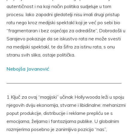
autentičnost i na koji način politika sudjeluje u tom
procesu. Iako zapadni gledatelji nisu imali drugi pristup
ratu nego kroz medijski spektakl koji je već po sebi bio
“fragmentaran i bez osjećaja za odredište”, Dobrodošli u
Sarajevo pokazuje da se iskustvo rata ne može svesti
na medijski spektakl, te da šifra za istinu rata, s onu
stranu svih slika, ostaje politička.
Nebojša Jovanović
————————————————————————
1 Ključ za ovaj “magijski” učinak Hollywooda leži u spoju
njegovih dviju ekonomija, stvarne i libidinalne: mehanizmi
poput produkcije, distribucije i reklame prepliću se s
emocijama, željama i fantazijama publike. U globalnim
razmjerima posebno je zanimljiva pozicija “nas”,