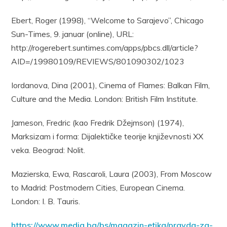
Ebert, Roger (1998), “Welcome to Sarajevo”, Chicago
Sun-Times, 9. januar (online), URL:
http://rogerebert.suntimes.com/apps/pbcs.dll/article?
AID=/19980109/REVIEWS/801090302/1023
Iordanova, Dina (2001), Cinema of Flames: Balkan Film,
Culture and the Media. London: British Film Institute.
Jameson, Fredric (kao Fredrik Džejmson) (1974),
Marksizam i forma: Dijalektičke teorije književnosti XX
veka. Beograd: Nolit.
Mazierska, Ewa, Rascaroli, Laura (2003), From Moscow
to Madrid: Postmodern Cities, European Cinema.
London: I. B. Tauris.
https://www.media.ba/bs/magazin-etika/pravda-za-