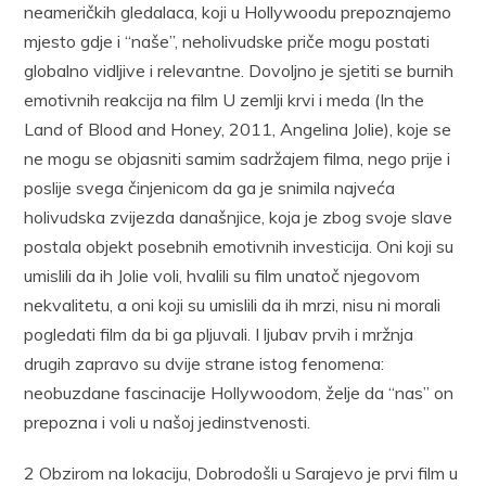
neameričkih gledalaca, koji u Hollywoodu prepoznajemo
mjesto gdje i “naše”, neholivudske priče mogu postati
globalno vidljive i relevantne. Dovoljno je sjetiti se burnih
emotivnih reakcija na film U zemlji krvi i meda (In the
Land of Blood and Honey, 2011, Angelina Jolie), koje se
ne mogu se objasniti samim sadržajem filma, nego prije i
poslije svega činjenicom da ga je snimila najveća
holivudska zvijezda današnjice, koja je zbog svoje slave
postala objekt posebnih emotivnih investicija. Oni koji su
umislili da ih Jolie voli, hvalili su film unatoč njegovom
nekvalitetu, a oni koji su umislili da ih mrzi, nisu ni morali
pogledati film da bi ga pljuvali. I ljubav prvih i mržnja
drugih zapravo su dvije strane istog fenomena:
neobuzdane fascinacije Hollywoodom, želje da “nas” on
prepozna i voli u našoj jedinstvenosti.
2 Obzirom na lokaciju, Dobrodošli u Sarajevo je prvi film u