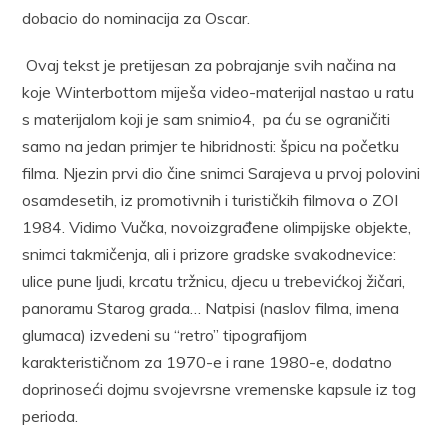
dobacio do nominacija za Oscar.
Ovaj tekst je pretijesan za pobrajanje svih načina na
koje Winterbottom miješa video-materijal nastao u ratu
s materijalom koji je sam snimio4, pa ću se ograničiti
samo na jedan primjer te hibridnosti: špicu na početku
filma. Njezin prvi dio čine snimci Sarajeva u prvoj polovini
osamdesetih, iz promotivnih i turističkih filmova o ZOI
1984. Vidimo Vučka, novoizgrađene olimpijske objekte,
snimci takmičenja, ali i prizore gradske svakodnevice:
ulice pune ljudi, krcatu tržnicu, djecu u trebevićkoj žičari,
panoramu Starog grada… Natpisi (naslov filma, imena
glumaca) izvedeni su “retro” tipografijom
karakterističnom za 1970-e i rane 1980-e, dodatno
doprinoseći dojmu svojevrsne vremenske kapsule iz tog
perioda.