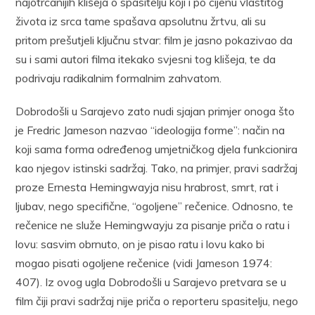
najotrcanijih klišeja o spasitelju koji i po cijenu vlastitog
života iz srca tame spašava apsolutnu žrtvu, ali su
pritom prešutjeli ključnu stvar: film je jasno pokazivao da
su i sami autori filma itekako svjesni tog klišeja, te da
podrivaju radikalnim formalnim zahvatom.
Dobrodošli u Sarajevo zato nudi sjajan primjer onoga što
je Fredric Jameson nazvao “ideologija forme”: način na
koji sama forma određenog umjetničkog djela funkcionira
kao njegov istinski sadržaj. Tako, na primjer, pravi sadržaj
proze Ernesta Hemingwayja nisu hrabrost, smrt, rat i
ljubav, nego specifične, “ogoljene” rečenice. Odnosno, te
rečenice ne služe Hemingwayju za pisanje priča o ratu i
lovu: sasvim obrnuto, on je pisao ratu i lovu kako bi
mogao pisati ogoljene rečenice (vidi Jameson 1974:
407). Iz ovog ugla Dobrodošli u Sarajevo pretvara se u
film čiji pravi sadržaj nije priča o reporteru spasitelju, nego