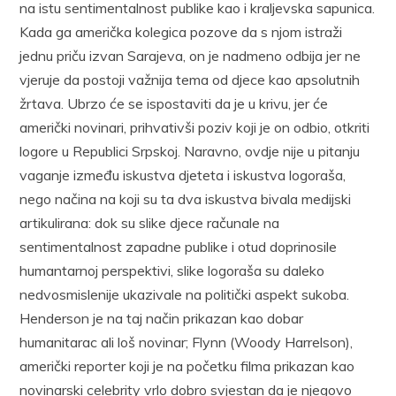
na istu sentimentalnost publike kao i kraljevska sapunica.
Kada ga američka kolegica pozove da s njom istraži
jednu priču izvan Sarajeva, on je nadmeno odbija jer ne
vjeruje da postoji važnija tema od djece kao apsolutnih
žrtava. Ubrzo će se ispostaviti da je u krivu, jer će
američki novinari, prihvativši poziv koji je on odbio, otkriti
logore u Republici Srpskoj. Naravno, ovdje nije u pitanju
vaganje između iskustva djeteta i iskustva logoraša,
nego načina na koji su ta dva iskustva bivala medijski
artikulirana: dok su slike djece računale na
sentimentalnost zapadne publike i otud doprinosile
humantarnoj perspektivi, slike logoraša su daleko
nedvosmislenije ukazivale na politički aspekt sukoba.
Henderson je na taj način prikazan kao dobar
humanitarac ali loš novinar; Flynn (Woody Harrelson),
američki reporter koji je na početku filma prikazan kao
novinarski celebrity vrlo dobro svjestan da je njegovo