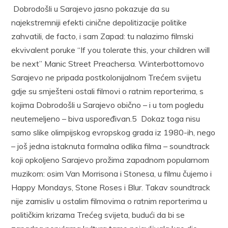
Dobrodošli u Sarajevo jasno pokazuje da su
najekstremniji efekti cinične depolitizacije politike
zahvatili, de facto, i sam Zapad: tu nalazimo filmski
ekvivalent poruke “If you tolerate this, your children will
be next” Manic Street Preachersa. Winterbottomovo
Sarajevo ne pripada postkolonijalnom Trećem svijetu
gdje su smješteni ostali filmovi o ratnim reporterima, s
kojima Dobrodošli u Sarajevo obično – i u tom pogledu
neutemeljeno – biva uspoređivan.5 Dokaz toga nisu
samo slike olimpijskog evropskog grada iz 1980-ih, nego
– još jedna istaknuta formalna odlika filma – soundtrack
koji opkoljeno Sarajevo prožima zapadnom popularnom
muzikom: osim Van Morrisona i Stonesa, u filmu čujemo i
Happy Mondays, Stone Roses i Blur. Takav soundtrack
nije zamisliv u ostalim filmovima o ratnim reporterima u
političkim krizama Trećeg svijeta, budući da bi se