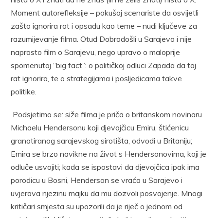
Moment autorefleksije – pokušaj scenariste da osvijetli
zašto ignorira rat i opsadu kao teme – nudi ključeve za
razumijevanje filma. Otud Dobrodošli u Sarajevo i nije
naprosto film o Sarajevu, nego upravo o maloprije
spomenutoj “big fact”: o političkoj odluci Zapada da taj
rat ignorira, te o strategijama i posljedicama takve
politike.
Podsjetimo se: siže filma je priča o britanskom novinaru
Michaelu Hendersonu koji djevojčicu Emiru, štićenicu
granatiranog sarajevskog sirotišta, odvodi u Britaniju;
Emira se brzo navikne na život s Hendersonovima, koji je
odluče usvojiti; kada se ispostavi da djevojčica ipak ima
porodicu u Bosni, Henderson se vraća u Sarajevo i
uvjerava njezinu majku da mu dozvoli posvojenje. Mnogi
kritičari smjesta su upozorili da je riječ o jednom od