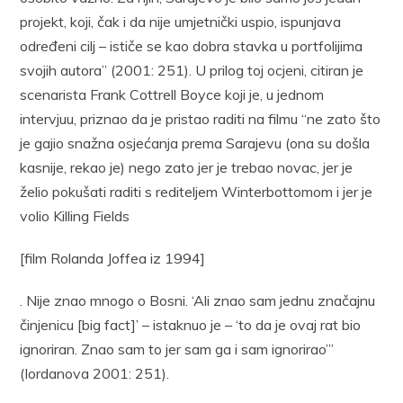
projekt, koji, čak i da nije umjetnički uspio, ispunjava
određeni cilj – ističe se kao dobra stavka u portfolijima
svojih autora” (2001: 251). U prilog toj ocjeni, citiran je
scenarista Frank Cottrell Boyce koji je, u jednom
intervjuu, priznao da je pristao raditi na filmu “ne zato što
je gajio snažna osjećanja prema Sarajevu (ona su došla
kasnije, rekao je) nego zato jer je trebao novac, jer je
želio pokušati raditi s rediteljem Winterbottomom i jer je
volio Killing Fields
[film Rolanda Joffea iz 1994]
. Nije znao mnogo o Bosni. ‘Ali znao sam jednu značajnu
činjenicu [big fact]’ – istaknuo je – ‘to da je ovaj rat bio
ignoriran. Znao sam to jer sam ga i sam ignorirao’”
(Iordanova 2001: 251).