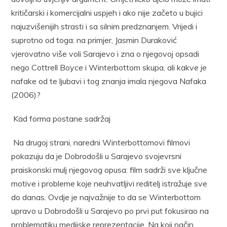
kritičarski i komercijalni uspjeh i ako nije začeto u bujici
najuzvišenijih strasti i sa silnim predznanjem. Vrijedi i
suprotno od toga: na primjer, Jasmin Duraković
vjerovatno više voli Sarajevo i zna o njegovoj opsadi
nego Cottrell Boyce i Winterbottom skupa, ali kakve je
nafake od te ljubavi i tog znanja imala njegova Nafaka
(2006)?
Kad forma postane sadržaj
Na drugoj strani, naredni Winterbottomovi filmovi
pokazuju da je Dobrodošli u Sarajevo svojevrsni
praiskonski mulj njegovog opusa: film sadrži sve ključne
motive i probleme koje neuhvatljivi reditelj istražuje sve
do danas. Ovdje je najvažnije to da se Winterbottom
upravo u Dobrodošli u Sarajevo po prvi put fokusirao na
problematiku medijske reprezentacije. Na koji način