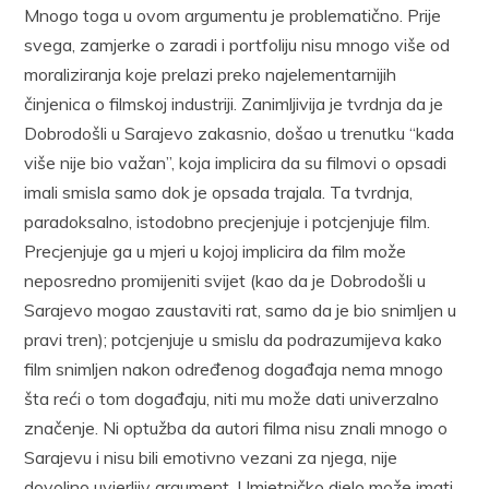
Mnogo toga u ovom argumentu je problematično. Prije
svega, zamjerke o zaradi i portfoliju nisu mnogo više od
moraliziranja koje prelazi preko najelementarnijih
činjenica o filmskoj industriji. Zanimljivija je tvrdnja da je
Dobrodošli u Sarajevo zakasnio, došao u trenutku “kada
više nije bio važan”, koja implicira da su filmovi o opsadi
imali smisla samo dok je opsada trajala. Ta tvrdnja,
paradoksalno, istodobno precjenjuje i potcjenjuje film.
Precjenjuje ga u mjeri u kojoj implicira da film može
neposredno promijeniti svijet (kao da je Dobrodošli u
Sarajevo mogao zaustaviti rat, samo da je bio snimljen u
pravi tren); potcjenjuje u smislu da podrazumijeva kako
film snimljen nakon određenog događaja nema mnogo
šta reći o tom događaju, niti mu može dati univerzalno
značenje. Ni optužba da autori filma nisu znali mnogo o
Sarajevu i nisu bili emotivno vezani za njega, nije
dovoljno uvjerljiv argument. Umjetničko djelo može imati