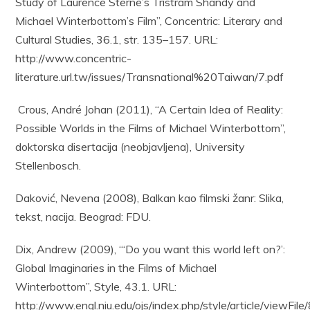
Study of Laurence Sterne’s Tristram Shandy and
Michael Winterbottom’s Film”, Concentric: Literary and
Cultural Studies, 36.1, str. 135–157. URL:
http://www.concentric-
literature.url.tw/issues/Transnational%20Taiwan/7.pdf
Crous, André Johan (2011), “A Certain Idea of Reality:
Possible Worlds in the Films of Michael Winterbottom”,
doktorska disertacija (neobjavljena), University
Stellenbosch.
Daković, Nevena (2008), Balkan kao filmski žanr: Slika,
tekst, nacija. Beograd: FDU.
Dix, Andrew (2009), “‘Do you want this world left on?’:
Global Imaginaries in the Films of Michael
Winterbottom”, Style, 43.1. URL:
http://www.engl.niu.edu/ojs/index.php/style/article/viewFile