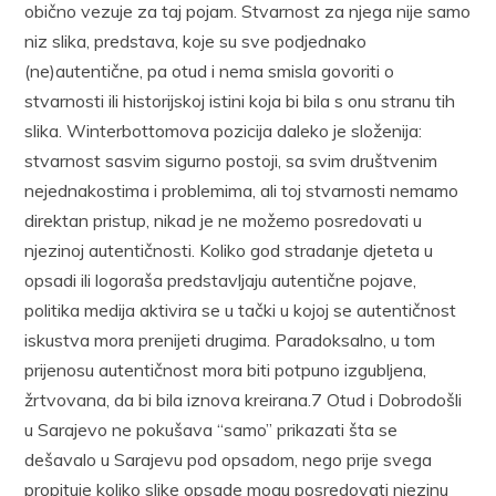
obično vezuje za taj pojam. Stvarnost za njega nije samo
niz slika, predstava, koje su sve podjednako
(ne)autentične, pa otud i nema smisla govoriti o
stvarnosti ili historijskoj istini koja bi bila s onu stranu tih
slika. Winterbottomova pozicija daleko je složenija:
stvarnost sasvim sigurno postoji, sa svim društvenim
nejednakostima i problemima, ali toj stvarnosti nemamo
direktan pristup, nikad je ne možemo posredovati u
njezinoj autentičnosti. Koliko god stradanje djeteta u
opsadi ili logoraša predstavljaju autentične pojave,
politika medija aktivira se u tački u kojoj se autentičnost
iskustva mora prenijeti drugima. Paradoksalno, u tom
prijenosu autentičnost mora biti potpuno izgubljena,
žrtvovana, da bi bila iznova kreirana.7 Otud i Dobrodošli
u Sarajevo ne pokušava “samo” prikazati šta se
dešavalo u Sarajevu pod opsadom, nego prije svega
propituje koliko slike opsade mogu posredovati njezinu