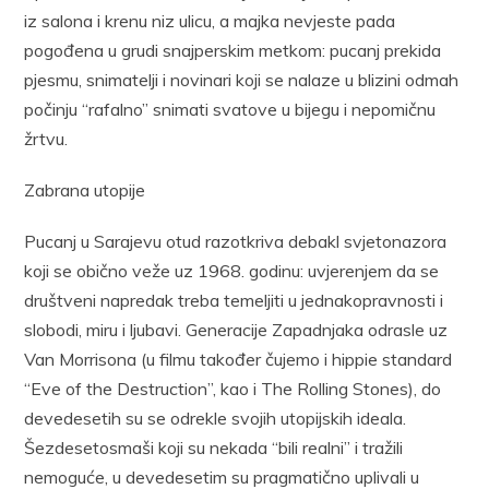
iz salona i krenu niz ulicu, a majka nevjeste pada
pogođena u grudi snajperskim metkom: pucanj prekida
pjesmu, snimatelji i novinari koji se nalaze u blizini odmah
počinju “rafalno” snimati svatove u bijegu i nepomičnu
žrtvu.
Zabrana utopije
Pucanj u Sarajevu otud razotkriva debakl svjetonazora
koji se obično veže uz 1968. godinu: uvjerenjem da se
društveni napredak treba temeljiti u jednakopravnosti i
slobodi, miru i ljubavi. Generacije Zapadnjaka odrasle uz
Van Morrisona (u filmu također čujemo i hippie standard
“Eve of the Destruction”, kao i The Rolling Stones), do
devedesetih su se odrekle svojih utopijskih ideala.
Šezdesetosmaši koji su nekada “bili realni” i tražili
nemoguće, u devedesetim su pragmatično uplivali u