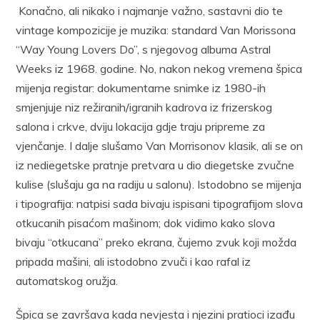
Konačno, ali nikako i najmanje važno, sastavni dio te
vintage kompozicije je muzika: standard Van Morissona
“Way Young Lovers Do”, s njegovog albuma Astral
Weeks iz 1968. godine. No, nakon nekog vremena špica
mijenja registar: dokumentarne snimke iz 1980-ih
smjenjuje niz režiranih/igranih kadrova iz frizerskog
salona i crkve, dviju lokacija gdje traju pripreme za
vjenčanje. I dalje slušamo Van Morrisonov klasik, ali se on
iz nediegetske pratnje pretvara u dio diegetske zvučne
kulise (slušaju ga na radiju u salonu). Istodobno se mijenja
i tipografija: natpisi sada bivaju ispisani tipografijom slova
otkucanih pisaćom mašinom; dok vidimo kako slova
bivaju “otkucana” preko ekrana, čujemo zvuk koji možda
pripada mašini, ali istodobno zvuči i kao rafal iz
automatskog oružja.
Špica se završava kada nevjesta i njezini pratioci izađu