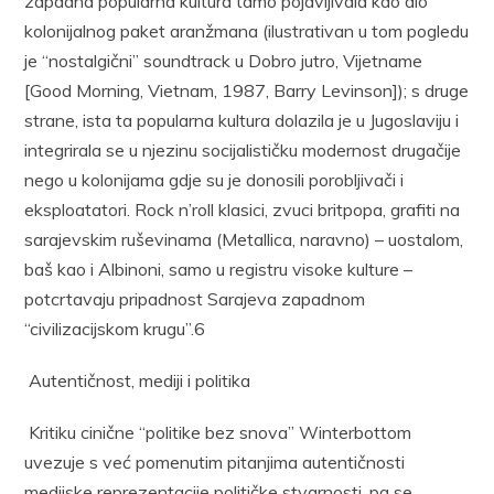
zapadna popularna kultura tamo pojavljivala kao dio
kolonijalnog paket aranžmana (ilustrativan u tom pogledu
je “nostalgični” soundtrack u Dobro jutro, Vijetname
[Good Morning, Vietnam, 1987, Barry Levinson]); s druge
strane, ista ta popularna kultura dolazila je u Jugoslaviju i
integrirala se u njezinu socijalističku modernost drugačije
nego u kolonijama gdje su je donosili porobljivači i
eksploatatori. Rock n’roll klasici, zvuci britpopa, grafiti na
sarajevskim ruševinama (Metallica, naravno) – uostalom,
baš kao i Albinoni, samo u registru visoke kulture –
potcrtavaju pripadnost Sarajeva zapadnom
“civilizacijskom krugu”.6
Autentičnost, mediji i politika
Kritiku cinične “politike bez snova” Winterbottom
uvezuje s već pomenutim pitanjima autentičnosti
medijske reprezentacije političke stvarnosti, pa se