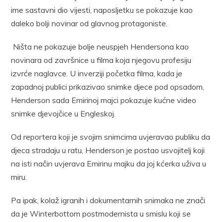
ime sastavni dio vijesti, naposljetku se pokazuje kao
daleko bolji novinar od glavnog protagoniste.
Ništa ne pokazuje bolje neuspjeh Hendersona kao
novinara od završnice u filma koja njegovu profesiju
izvrće naglavce. U inverziji početka filma, kada je
zapadnoj publici prikazivao snimke djece pod opsadom,
Henderson sada Emirinoj majci pokazuje kućne video
snimke djevojčice u Engleskoj.
Od reportera koji je svojim snimcima uvjeravao publiku da
djeca stradaju u ratu, Henderson je postao usvojitelj koji
na isti način uvjerava Emirinu majku da joj kćerka uživa u
miru.
Pa ipak, kolaž igranih i dokumentarnih snimaka ne znači
da je Winterbottom postmodernista u smislu koji se