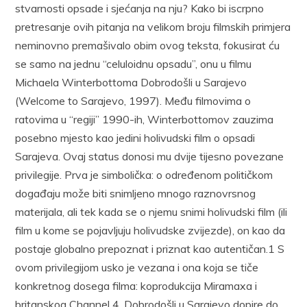
stvarnosti opsade i sjećanja na nju? Kako bi iscrpno
pretresanje ovih pitanja na velikom broju filmskih primjera
neminovno premašivalo obim ovog teksta, fokusirat ću
se samo na jednu “celuloidnu opsadu”, onu u filmu
Michaela Winterbottoma Dobrodošli u Sarajevo
(Welcome to Sarajevo, 1997). Među filmovima o
ratovima u “regiji” 1990-ih, Winterbottomov zauzima
posebno mjesto kao jedini holivudski film o opsadi
Sarajeva. Ovaj status donosi mu dvije tijesno povezane
privilegije. Prva je simbolička: o određenom političkom
događaju može biti snimljeno mnogo raznovrsnog
materijala, ali tek kada se o njemu snimi holivudski film (ili
film u kome se pojavljuju holivudske zvijezde), on kao da
postaje globalno prepoznat i priznat kao autentičan.1 S
ovom privilegijom usko je vezana i ona koja se tiče
konkretnog dosega filma: koprodukcija Miramaxa i
britanskog Channel 4, Dobrodošli u Sarajevo dopire do