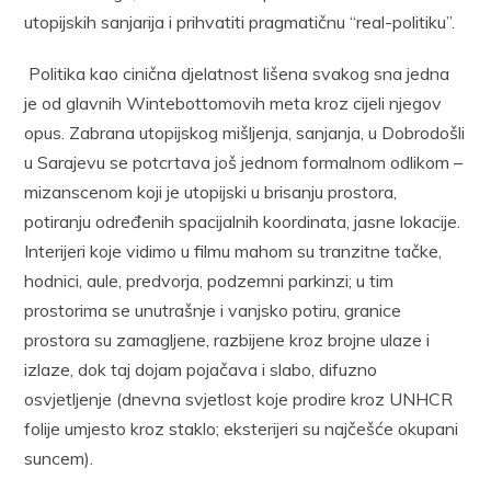
utopijskih sanjarija i prihvatiti pragmatičnu “real-politiku”.
Politika kao cinična djelatnost lišena svakog sna jedna
je od glavnih Wintebottomovih meta kroz cijeli njegov
opus. Zabrana utopijskog mišljenja, sanjanja, u Dobrodošli
u Sarajevu se potcrtava još jednom formalnom odlikom –
mizanscenom koji je utopijski u brisanju prostora,
potiranju određenih spacijalnih koordinata, jasne lokacije.
Interijeri koje vidimo u filmu mahom su tranzitne tačke,
hodnici, aule, predvorja, podzemni parkinzi; u tim
prostorima se unutrašnje i vanjsko potiru, granice
prostora su zamagljene, razbijene kroz brojne ulaze i
izlaze, dok taj dojam pojačava i slabo, difuzno
osvjetljenje (dnevna svjetlost koje prodire kroz UNHCR
folije umjesto kroz staklo; eksterijeri su najčešće okupani
suncem).